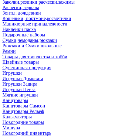
Заколки,резинки,расчески,зажимы
Расчески, зеркала
Зонты, дождевики
Кошельки, портмоне,косметички
Маникюрные принадлежности
Наклейки пасха
Подарочные наборы
Сумки,чемоданы,рюкзаки
Рюкзаки и Сумки школьные
Ремни
Товары для творчества и хобби
Швейные товары
Сувенирная продукция
Игрушки
Игрушки Домовята
Игрушки Задира
Игрушки Пенза
Мягкие игрушки
Канцтовары
Канцтовары Самсон
Канцтовары Рельеф
Калькуляторы
Новогодние товары
Мишура
Новогодний инвентарь