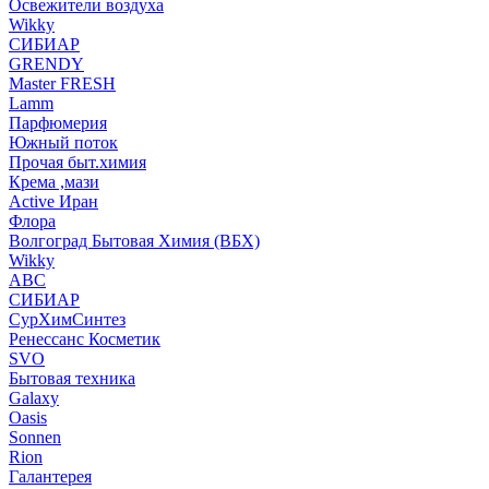
Освежители воздуха
Wikky
СИБИАР
GRENDY
Master FRESH
Lamm
Парфюмерия
Южный поток
Прочая быт.химия
Крема ,мази
Аctive Иран
Флора
Волгоград Бытовая Химия (ВБХ)
Wikky
АВС
СИБИАР
СурХимСинтез
Ренессанс Косметик
SVO
Бытовая техника
Galaxy
Oasis
Sonnen
Rion
Галантерея