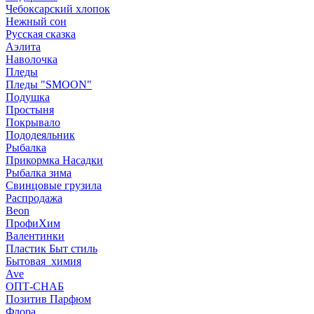
Чебоксарский хлопок
Нежный сон
Русская сказка
Аэлита
Наволочка
Пледы
Пледы "SMOON"
Подушка
Простыня
Покрывало
Пододеяльник
Рыбалка
Прикормка Насадки
Рыбалка зима
Свинцовые грузила
Распродажа
Beon
ПрофиХим
Валентинки
Пластик Быт стиль
Бытовая_химия
Ave
ОПТ-СНАБ
Позитив Парфюм
Флора