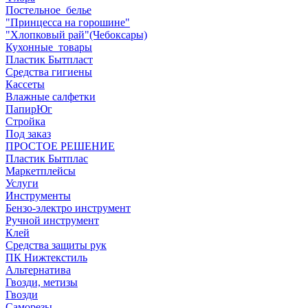
Постельное_белье
"Принцесса на горошине"
"Хлопковый рай"(Чебоксары)
Кухонные_товары
Пластик Бытпласт
Средства гигиены
Кассеты
Влажные салфетки
ПапирЮг
Стройка
Под заказ
ПРОСТОЕ РЕШЕНИЕ
Пластик Бытплас
Маркетплейсы
Услуги
Инструменты
Бензо-электро инструмент
Ручной инструмент
Клей
Средства защиты рук
ПК Нижтекстиль
Альтернатива
Гвозди, метизы
Гвозди
Саморезы