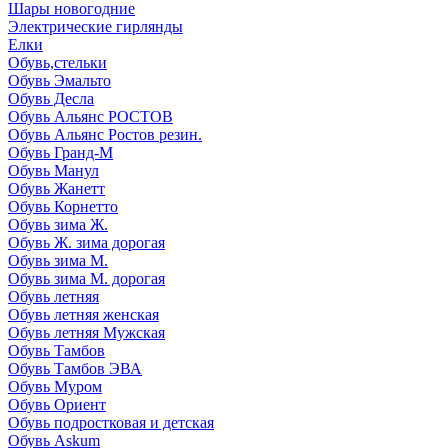
Шары новогодние
Электрические гирлянды
Елки
Обувь,стельки
Обувь Эмальто
Обувь Десла
Обувь Альянс РОСТОВ
Обувь Альянс Ростов резин.
Обувь Гранд-М
Обувь Манул
Обувь Жанетт
Обувь Корнетто
Обувь зима Ж.
Обувь Ж. зима дорогая
Обувь зима М.
Обувь зима М. дорогая
Обувь летняя
Обувь летняя женская
Обувь летняя Мужская
Обувь Тамбов
Обувь Тамбов ЭВА
Обувь Муром
Обувь Ориент
Обувь подростковая и детская
Обувь Askum