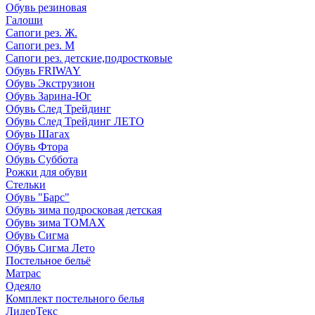
Обувь резиновая
Галоши
Сапоги рез. Ж.
Сапоги рез. М
Сапоги рез. детские,подростковые
Обувь FRIWAY
Обувь Экструзион
Обувь Зарина-Юг
Обувь След Трейдинг
Обувь След Трейдинг ЛЕТО
Обувь Шагах
Обувь Фтора
Обувь Суббота
Рожки для обуви
Стельки
Обувь "Барс"
Обувь зима подросковая детская
Обувь зима ТОМАХ
Обувь Сигма
Обувь Сигма Лето
Постельное бельё
Матрас
Одеяло
Комплект постельного белья
ЛидерТекс