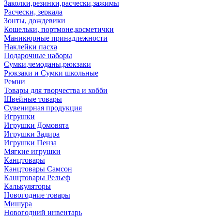
Заколки,резинки,расчески,зажимы
Расчески, зеркала
Зонты, дождевики
Кошельки, портмоне,косметички
Маникюрные принадлежности
Наклейки пасха
Подарочные наборы
Сумки,чемоданы,рюкзаки
Рюкзаки и Сумки школьные
Ремни
Товары для творчества и хобби
Швейные товары
Сувенирная продукция
Игрушки
Игрушки Домовята
Игрушки Задира
Игрушки Пенза
Мягкие игрушки
Канцтовары
Канцтовары Самсон
Канцтовары Рельеф
Калькуляторы
Новогодние товары
Мишура
Новогодний инвентарь