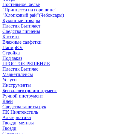
Постельное_белье
"Принцесса на горошине"
"Хлопковый рай"(Чебоксары)
Кухонные_товары
Пластик Бытпласт
Средства гигиены
Кассеты
Влажные салфетки
ПапирЮг
Стройка
Под заказ
ПРОСТОЕ РЕШЕНИЕ
Пластик Бытплас
Маркетплейсы
Услуги
Инструменты
Бензо-электро инструмент
Ручной инструмент
Клей
Средства защиты рук
ПК Нижтекстиль
Альтернатива
Гвозди, метизы
Гвозди
Саморезы