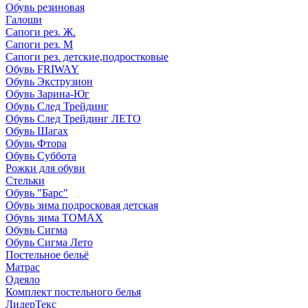
Обувь резиновая
Галоши
Сапоги рез. Ж.
Сапоги рез. М
Сапоги рез. детские,подростковые
Обувь FRIWAY
Обувь Экструзион
Обувь Зарина-Юг
Обувь След Трейдинг
Обувь След Трейдинг ЛЕТО
Обувь Шагах
Обувь Фтора
Обувь Суббота
Рожки для обуви
Стельки
Обувь "Барс"
Обувь зима подросковая детская
Обувь зима ТОМАХ
Обувь Сигма
Обувь Сигма Лето
Постельное бельё
Матрас
Одеяло
Комплект постельного белья
ЛидерТекс