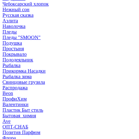
Чебоксарский хлопок
Нежный сон
Русская сказка
Аэлита
Наволочка
Пледы
Пледы "SMOON"
Подушка
Простыня
Покрывало
Пододеяльник
Рыбалка
Прикормка Насадки
Рыбалка зима
Свинцовые грузила
Распродажа
Beon
ПрофиХим
Валентинки
Пластик Быт стиль
Бытовая_химия
Ave
ОПТ-СНАБ
Позитив Парфюм
Флора