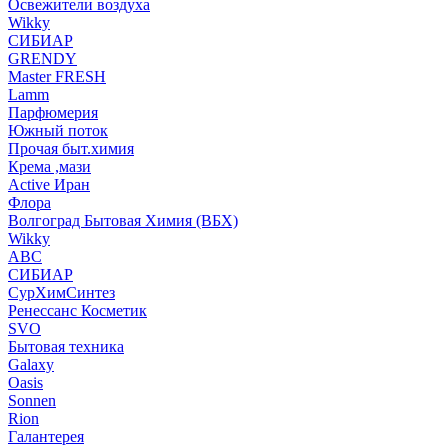
Освежители воздуха
Wikky
СИБИАР
GRENDY
Master FRESH
Lamm
Парфюмерия
Южный поток
Прочая быт.химия
Крема ,мази
Аctive Иран
Флора
Волгоград Бытовая Химия (ВБХ)
Wikky
АВС
СИБИАР
СурХимСинтез
Ренессанс Косметик
SVO
Бытовая техника
Galaxy
Oasis
Sonnen
Rion
Галантерея