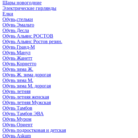
Шары новогодние
Электрические гирлянды
Елки
Обувь,стельки
Обувь Эмальто
Обувь Десла
Обувь Альянс РОСТОВ
Обувь Альянс Ростов резин.
Обувь Гранд-М
Обувь Манул
Обувь Жанетт
Обувь Корнетто
Обувь зима Ж.
Обувь Ж. зима дорогая
Обувь зима М.
Обувь зима М. дорогая
Обувь летняя
Обувь летняя женская
Обувь летняя Мужская
Обувь Тамбов
Обувь Тамбов ЭВА
Обувь Муром
Обувь Ориент
Обувь подростковая и детская
Обувь Askum