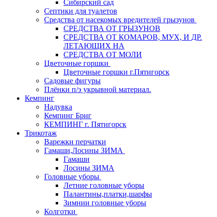
Сибирский сад
Септики для туалетов
Средства от насекомых вредителей грызунов
СPEДСТВА ОТ ГРЫЗУНОВ
СРЕДСТВА ОТ КОМАРОВ, МУХ, И ДР.
ЛЕТАЮЩИХ НА
СРЕДСТВА ОТ МОЛИ
Цветочные горшки
Цветочные горшки г.Пятигорск
Садовые фигуры
Плёнки п/э укрывной материал.
Кемпинг
Надувка
Кемпинг Бриг
КЕМПИНГ г. Пятигорск
Трикотаж
Варежки перчатки
Гамаши,Лосины ЗИМА
Гамаши
Лосины ЗИМА
Головные уборы
Летние головные уборы
Палантины,платки,шарфы
Зимнии головные уборы
Колготки