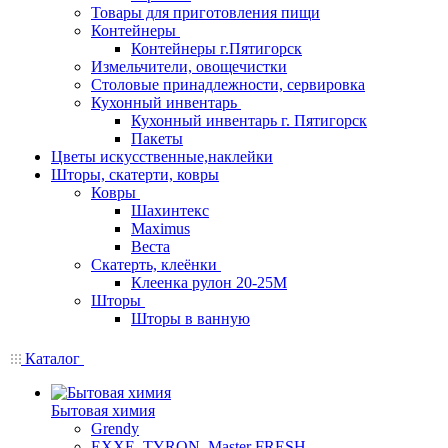
Товары для приготовления пищи
Контейнеры
Контейнеры г.Пятигорск
Измельчители, овощечистки
Столовые принадлежности, сервировка
Кухонный инвентарь
Кухонный инвентарь г. Пятигорск
Пакеты
Цветы искусственные,наклейки
Шторы, скатерти, ковры
Ковры
Шахинтекс
Maximus
Веста
Скатерть, клеёнки
Клеенка рулон 20-25М
Шторы
Шторы в ванную
Каталог
Бытовая химия
Grendy
EXXE, TYRON, Master FRESH