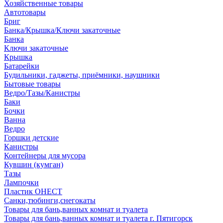
Хозяйственные товары
Автотовары
Бриг
Банка/Крышка/Ключи закаточные
Банка
Ключи закаточные
Крышка
Батарейки
Будильники, гаджеты, приёмники, наушники
Бытовые товары
Ведро/Тазы/Канистры
Баки
Бочки
Ванна
Ведро
Горшки детские
Канистры
Контейнеры для мусора
Кувшин (кумган)
Тазы
Лампочки
Пластик ОНЕСТ
Санки,тюбинги,снегокаты
Товары для бань,ванных комнат и туалета
Товары для бань,ванных комнат и туалета г. Пятигорск