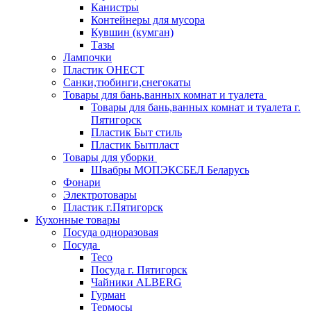
Канистры
Контейнеры для мусора
Кувшин (кумган)
Тазы
Лампочки
Пластик ОНЕСТ
Санки,тюбинги,снегокаты
Товары для бань,ванных комнат и туалета
Товары для бань,ванных комнат и туалета г.
Пятигорск
Пластик Быт стиль
Пластик Бытпласт
Товары для уборки
Швабры МОПЭКСБЕЛ Беларусь
Фонари
Электротовары
Пластик г.Пятигорск
Кухонные товары
Посуда одноразовая
Посуда
Teco
Посуда г. Пятигорск
Чайники ALBERG
Гурман
Термосы