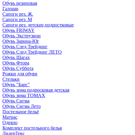
Обувь резиновая
Галоши
Сапоги рез. Ж.
Сапоги рез. М
Сапоги рез. детские,подростковые
Обувь FRIWAY
Обувь Экструзион
Обувь Зарина-Юг
Обувь След Трейдинг
Обувь След Трейдинг ЛЕТО
Обувь Шагах
Обувь Фтора
Обувь Суббота
Рожки для обуви
Стельки
Обувь "Барс"
Обувь зима подросковая детская
Обувь зима ТОМАХ
Обувь Сигма
Обувь Сигма Лето
Постельное бельё
Матрас
Одеяло
Комплект постельного белья
ЛидерТекс