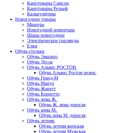
Канцтовары Самсон
Канцтовары Рельеф
Калькуляторы
Новогодние товары
Мишура
Новогодний инвентарь
Шары новогодние
Электрические гирлянды
Елки
Обувь,стельки
Обувь Эмальто
Обувь Десла
Обувь Альянс РОСТОВ
Обувь Альянс Ростов резин.
Обувь Гранд-М
Обувь Манул
Обувь Жанетт
Обувь Корнетто
Обувь зима Ж.
Обувь Ж. зима дорогая
Обувь зима М.
Обувь зима М. дорогая
Обувь летняя
Обувь летняя женская
Обувь летняя Мужская