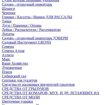
Сухие водорастворимые удобрения
Садово - огородный инвентарь
Шланги
Черенки
Горшки / Кассеты / Ящики ДЛЯ РАССАДЫ
Тачки
Дуги / Парники / Опоры
Лейки / Распылители / Рассеиватели
Лопаты
Садово - огородный инвентарь ДЭВЕРИ
Садовый Инструмент GRONS
Семена
Семена Алтая
Аэлита
Марс
Ваше Хозяйство
Луковичные
Поиск
Сибирский сад
Септики для туалетов
Средства от насекомых вредителей грызунов
СPEДСТВА ОТ ГРЫЗУНОВ
СРЕДСТВА ОТ КОМАРОВ, МУХ, И ДР. ЛЕТАЮЩИХ НА
СРЕДСТВА ОТ МОЛИ
Цветочные горшки