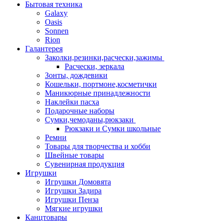
Бытовая техника
Galaxy
Oasis
Sonnen
Rion
Галантерея
Заколки,резинки,расчески,зажимы
Расчески, зеркала
Зонты, дождевики
Кошельки, портмоне,косметички
Маникюрные принадлежности
Наклейки пасха
Подарочные наборы
Сумки,чемоданы,рюкзаки
Рюкзаки и Сумки школьные
Ремни
Товары для творчества и хобби
Швейные товары
Сувенирная продукция
Игрушки
Игрушки Домовята
Игрушки Задира
Игрушки Пенза
Мягкие игрушки
Канцтовары