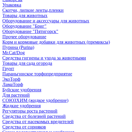
Упаковка
Скотчи, липкие ленты,пленки
Товары для животных
Оборудование и аксессуары для животных
Оборудование "Бриг"
Оборудование "Пятигорск"
Прочее оборудование
Корм и кормовые добавки для животных (премиксы)
Пурина (Purina)
Mr.Cat/Dog
Средства гигиены и ухода за животными
Товары для сада огорода
Грунт
Параньгинское торфопредприятие
ЭкоТорф
ЛамаТорф
Буйские удобрения
Для растений
СОЮЗХИМ (жидкое удобрение)
Жидкие удобрения
Регуляторы роста растений
Средства от болезней растений
Средства от насекомых вредителей
Средства от сорняков