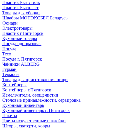
Пластик Быт стиль
Пластик Бытпласт
Товары для уборки
Швабры МОПЭКСБЕЛ Беларусь
Фонари
Электротовары
Пластик г.Пятигорск
Кухонные товары
Посуда одноразовая
Посуда
Teco
Посуда г. Пятигорск
Чайники ALBERG
Гурман
Термосы
Товары для приготовления пищи
Контейнеры
Контейнеры г.Пятигорск
Измельчители, овощечистки
Столовые принадлежности, сервировка
Кухонный инвентарь
Кухонный инвентарь г. Пятигорск
Пакеты
Цветы искусственные,наклейки
Шторы, скатерти, ковры