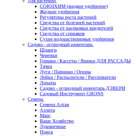
Для растений
СОЮЗХИМ (жидкое удобрение)
Жидкие удобрения
Регуляторы роста растений
Средства от болезней растений
Средства от насекомых вредителей
Средства от сорняков
Сухие водорастворимые удобрения
Садово - огородный инвентарь
Шланги
Черенки
Горшки / Кассеты / Ящики ДЛЯ РАССАДЫ
Тачки
Дуги / Парники / Опоры
Лейки / Распылители / Рассеиватели
Лопаты
Садово - огородный инвентарь ДЭВЕРИ
Садовый Инструмент GRONS
Семена
Семена Алтая
Аэлита
Марс
Ваше Хозяйство
Луковичные
Поиск