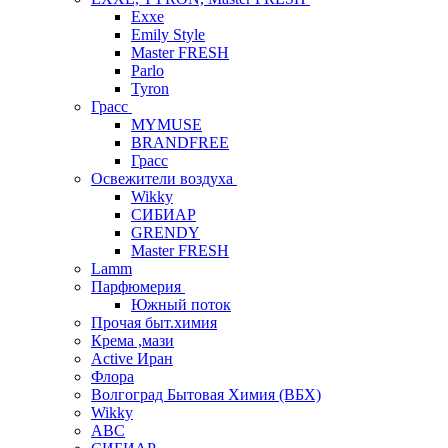
Exxe
Emily Style
Master FRESH
Parlo
Tyron
Грасс
MYMUSE
BRANDFREE
Грасс
Освежители воздуха
Wikky
СИБИАР
GRENDY
Master FRESH
Lamm
Парфюмерия
Южный поток
Прочая быт.химия
Крема ,мази
Аctive Иран
Флора
Волгоград Бытовая Химия (ВБХ)
Wikky
АВС