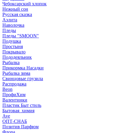
Чебоксарский хлопок
Нежный сон
Русская сказка
Аэлита
Наволочка
Пледы
Пледы "SMOON"
Подушка
Простыня
Покрывало
Пододеяльник
Рыбалка
Прикормка Насадки
Рыбалка зима
Свинцовые грузила
Распродажа
Beon
ПрофиХим
Валентинки
Пластик Быт стиль
Бытовая_химия
Ave
ОПТ-СНАБ
Позитив Парфюм
Флора