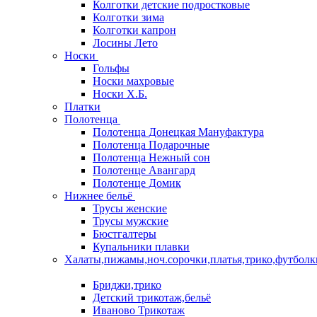
Колготки детские подростковые
Колготки зима
Колготки капрон
Лосины Лето
Носки
Гольфы
Носки махровые
Носки Х.Б.
Платки
Полотенца
Полотенца Донецкая Мануфактура
Полотенца Подарочные
Полотенца Нежный сон
Полотенце Авангард
Полотенце Домик
Нижнее бельё
Трусы женские
Трусы мужские
Бюстгалтеры
Купальники плавки
Халаты,пижамы,ноч.сорочки,платья,трико,футболк
Бриджи,трико
Детский трикотаж,бельё
Иваново Трикотаж