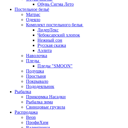
Обувь Сигма Лето
Постельное бельё
Матрас
Одеяло
Комплект постельного белья
ЛидерТекс
Чебоксарский хлопок
Нежный сон
Русская сказка
Аэлита
Наволочка
Пледы
Пледы "SMOON"
Подушка
Простыня
Покрывало
Пододеяльник
Рыбалка
Прикормка Насадки
Рыбалка зима
Свинцовые грузила
Распродажа
Beon
ПрофиХим
Валентинки