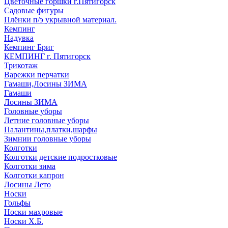
Цветочные горшки г.Пятигорск
Садовые фигуры
Плёнки п/э укрывной материал.
Кемпинг
Надувка
Кемпинг Бриг
КЕМПИНГ г. Пятигорск
Трикотаж
Варежки перчатки
Гамаши,Лосины ЗИМА
Гамаши
Лосины ЗИМА
Головные уборы
Летние головные уборы
Палантины,платки,шарфы
Зимнии головные уборы
Колготки
Колготки детские подростковые
Колготки зима
Колготки капрон
Лосины Лето
Носки
Гольфы
Носки махровые
Носки Х.Б.