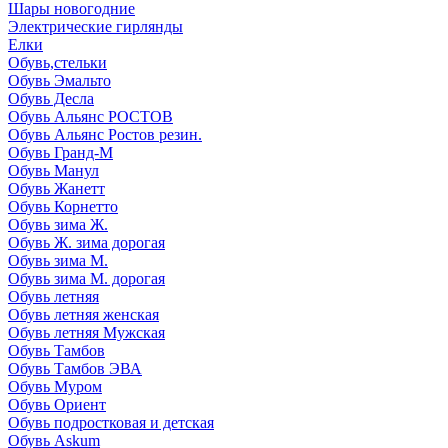
Шары новогодние
Электрические гирлянды
Елки
Обувь,стельки
Обувь Эмальто
Обувь Десла
Обувь Альянс РОСТОВ
Обувь Альянс Ростов резин.
Обувь Гранд-М
Обувь Манул
Обувь Жанетт
Обувь Корнетто
Обувь зима Ж.
Обувь Ж. зима дорогая
Обувь зима М.
Обувь зима М. дорогая
Обувь летняя
Обувь летняя женская
Обувь летняя Мужская
Обувь Тамбов
Обувь Тамбов ЭВА
Обувь Муром
Обувь Ориент
Обувь подростковая и детская
Обувь Askum