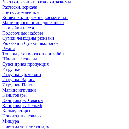
Заколки,резинки,расчески,зажимы
Расчески, зеркала
Зонты, дождевики
Кошельки, портмоне,косметички
Маникюрные принадлежности
Наклейки пасха
Подарочные наборы
Сумки,чемоданы,рюкзаки
Рюкзаки и Сумки школьные
Ремни
Товары для творчества и хобби
Швейные товары
Сувенирная продукция
Игрушки
Игрушки Домовята
Игрушки Задира
Игрушки Пенза
Мягкие игрушки
Канцтовары
Канцтовары Самсон
Канцтовары Рельеф
Калькуляторы
Новогодние товары
Мишура
Новогодний инвентарь