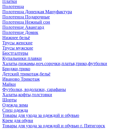
Платки
Полотенца
Полотенца Донецкая Мануфактура
Полотенца Подарочные
Полотенца Нежный сон
Полотенце Авангард
Полотенце Домик
Нижнее бельё
Трусы женские
Трусы мужские
Бюстгалтеры
Купальники плавки
Халаты,пижамы,ноч.сорочки,платья,трико,футболки
Бриджи,трико
Детский трикотаж,бельё
Иваново Трикотаж
Майки
Футболки, водолазки, сарафаны
Халаты,кофты,толстовки
Шорты
Одежда зима
Спец одежда
Товары для ухода за одеждой и обувью
Крем для обуви
Товары для ухода за одеждой и обувью г. Пятигорск