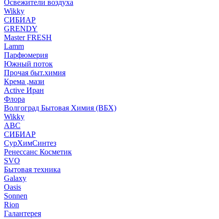
Освежители воздуха
Wikky
СИБИАР
GRENDY
Master FRESH
Lamm
Парфюмерия
Южный поток
Прочая быт.химия
Крема ,мази
Аctive Иран
Флора
Волгоград Бытовая Химия (ВБХ)
Wikky
АВС
СИБИАР
СурХимСинтез
Ренессанс Косметик
SVO
Бытовая техника
Galaxy
Oasis
Sonnen
Rion
Галантерея