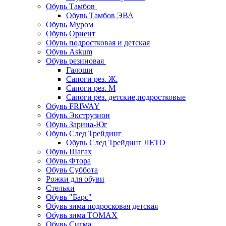
Обувь Тамбов
Обувь Тамбов ЭВА
Обувь Муром
Обувь Ориент
Обувь подростковая и детская
Обувь Askum
Обувь резиновая
Галоши
Сапоги рез. Ж.
Сапоги рез. М
Сапоги рез. детские,подростковые
Обувь FRIWAY
Обувь Экструзион
Обувь Зарина-Юг
Обувь След Трейдинг
Обувь След Трейдинг ЛЕТО
Обувь Шагах
Обувь Фтора
Обувь Суббота
Рожки для обуви
Стельки
Обувь "Барс"
Обувь зима подросковая детская
Обувь зима ТОМАХ
Обувь Сигма