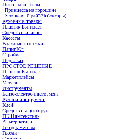
Постельное_белье
"Принцесса на горошине"
"Хлопковый рай"(Чебоксары)
Кухонные_товары
Пластик Бытпласт
Средства гигиены
Кассеты
Влажные салфетки
ПапирЮг
Стройка
Под заказ
ПРОСТОЕ РЕШЕНИЕ
Пластик Бытплас
Маркетплейсы
Услуги
Инструменты
Бензо-электро инструмент
Ручной инструмент
Клей
Средства защиты рук
ПК Нижтекстиль
Альтернатива
Гвозди, метизы
Гвозди
Саморезы