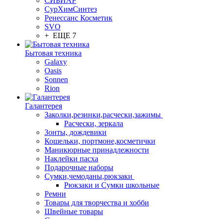
СИБИАР
СурХимСинтез
Ренессанс Косметик
SVO
+ ЕЩЕ 7
Бытовая техника
Galaxy
Oasis
Sonnen
Rion
Галантерея
Заколки,резинки,расчески,зажимы
Расчески, зеркала
Зонты, дождевики
Кошельки, портмоне,косметички
Маникюрные принадлежности
Наклейки пасха
Подарочные наборы
Сумки,чемоданы,рюкзаки
Рюкзаки и Сумки школьные
Ремни
Товары для творчества и хобби
Швейные товары