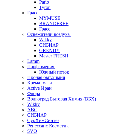
Parlo
Tyron
Грасс
MYMUSE
BRANDFREE
Грасс
Освежители воздуха
Wikky
СИБИАР
GRENDY
Master FRESH
Lamm
Парфюмерия
Южный поток
Прочая быт.химия
Крема ,мази
Аctive Иран
Флора
Волгоград Бытовая Химия (ВБХ)
Wikky
АВС
СИБИАР
СурХимСинтез
Ренессанс Косметик
SVO