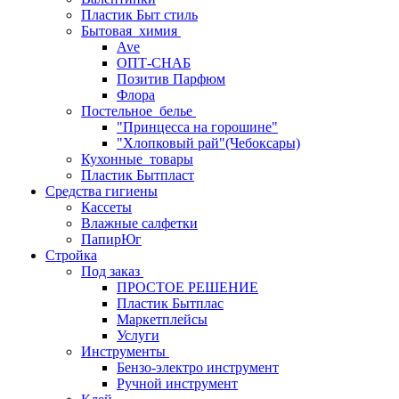
Пластик Быт стиль
Бытовая_химия
Ave
ОПТ-СНАБ
Позитив Парфюм
Флора
Постельное_белье
"Принцесса на горошине"
"Хлопковый рай"(Чебоксары)
Кухонные_товары
Пластик Бытпласт
Средства гигиены
Кассеты
Влажные салфетки
ПапирЮг
Стройка
Под заказ
ПРОСТОЕ РЕШЕНИЕ
Пластик Бытплас
Маркетплейсы
Услуги
Инструменты
Бензо-электро инструмент
Ручной инструмент