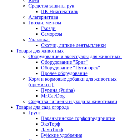
Клей
Средства защиты рук
ПК Нижтекстиль
Альтернатива
Гвозди, метизы
Гвозди
Саморезы
Упаковка
Скотчи, липкие ленты,пленки
Товары для животных
Оборудование и аксессуары для животных
Оборудование "Бриг"
Оборудование "Пятигорск"
Прочее оборудование
Корм и кормовые добавки для животных
(премиксы)
Пурина (Purina)
Mr.Cat/Dog
Средства гигиены и ухода за животными
Товары для сада огорода
Грунт
Параньгинское торфопредприятие
ЭкоТорф
ЛамаТорф
Буйские удобрения