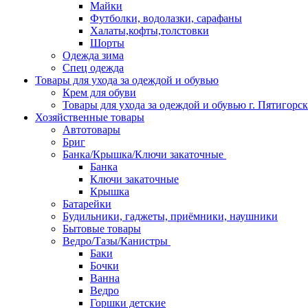
Майки
Футболки, водолазки, сарафаны
Халаты,кофты,толстовки
Шорты
Одежда зима
Спец одежда
Товары для ухода за одеждой и обувью
Крем для обуви
Товары для ухода за одеждой и обувью г. Пятигорск
Хозяйственные товары
Автотовары
Бриг
Банка/Крышка/Ключи закаточные
Банка
Ключи закаточные
Крышка
Батарейки
Будильники, гаджеты, приёмники, наушники
Бытовые товары
Ведро/Тазы/Канистры
Баки
Бочки
Ванна
Ведро
Горшки детские