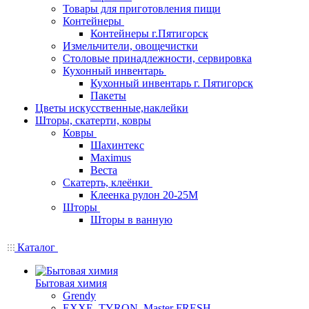
Товары для приготовления пищи
Контейнеры
Контейнеры г.Пятигорск
Измельчители, овощечистки
Столовые принадлежности, сервировка
Кухонный инвентарь
Кухонный инвентарь г. Пятигорск
Пакеты
Цветы искусственные,наклейки
Шторы, скатерти, ковры
Ковры
Шахинтекс
Maximus
Веста
Скатерть, клеёнки
Клеенка рулон 20-25М
Шторы
Шторы в ванную
Каталог
Бытовая химия
Grendy
EXXE, TYRON, Master FRESH