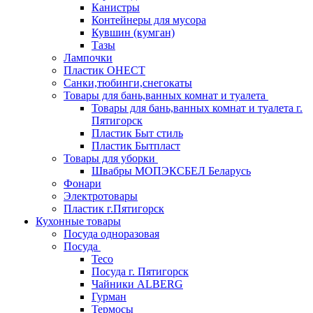
Канистры
Контейнеры для мусора
Кувшин (кумган)
Тазы
Лампочки
Пластик ОНЕСТ
Санки,тюбинги,снегокаты
Товары для бань,ванных комнат и туалета
Товары для бань,ванных комнат и туалета г.
Пятигорск
Пластик Быт стиль
Пластик Бытпласт
Товары для уборки
Швабры МОПЭКСБЕЛ Беларусь
Фонари
Электротовары
Пластик г.Пятигорск
Кухонные товары
Посуда одноразовая
Посуда
Teco
Посуда г. Пятигорск
Чайники ALBERG
Гурман
Термосы