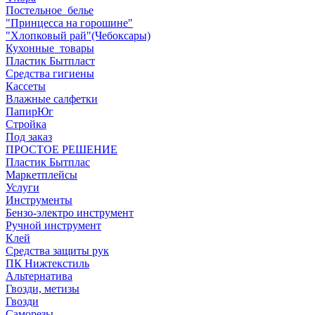
Постельное_белье
"Принцесса на горошине"
"Хлопковый рай"(Чебоксары)
Кухонные_товары
Пластик Бытпласт
Средства гигиены
Кассеты
Влажные салфетки
ПапирЮг
Стройка
Под заказ
ПРОСТОЕ РЕШЕНИЕ
Пластик Бытплас
Маркетплейсы
Услуги
Инструменты
Бензо-электро инструмент
Ручной инструмент
Клей
Средства защиты рук
ПК Нижтекстиль
Альтернатива
Гвозди, метизы
Гвозди
Саморезы