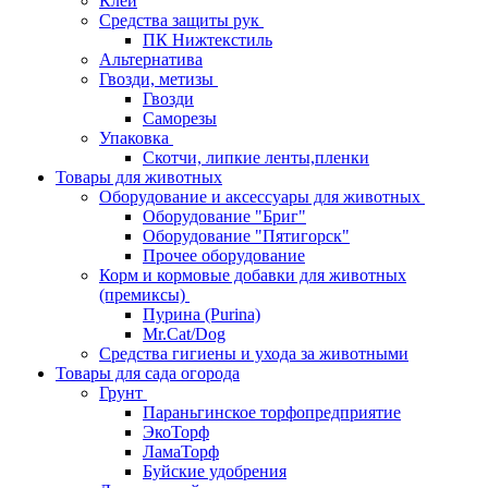
Клей
Средства защиты рук
ПК Нижтекстиль
Альтернатива
Гвозди, метизы
Гвозди
Саморезы
Упаковка
Скотчи, липкие ленты,пленки
Товары для животных
Оборудование и аксессуары для животных
Оборудование "Бриг"
Оборудование "Пятигорск"
Прочее оборудование
Корм и кормовые добавки для животных
(премиксы)
Пурина (Purina)
Mr.Cat/Dog
Средства гигиены и ухода за животными
Товары для сада огорода
Грунт
Параньгинское торфопредприятие
ЭкоТорф
ЛамаТорф
Буйские удобрения