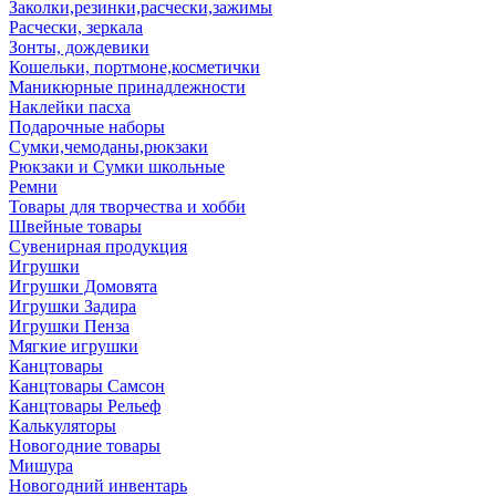
Заколки,резинки,расчески,зажимы
Расчески, зеркала
Зонты, дождевики
Кошельки, портмоне,косметички
Маникюрные принадлежности
Наклейки пасха
Подарочные наборы
Сумки,чемоданы,рюкзаки
Рюкзаки и Сумки школьные
Ремни
Товары для творчества и хобби
Швейные товары
Сувенирная продукция
Игрушки
Игрушки Домовята
Игрушки Задира
Игрушки Пенза
Мягкие игрушки
Канцтовары
Канцтовары Самсон
Канцтовары Рельеф
Калькуляторы
Новогодние товары
Мишура
Новогодний инвентарь