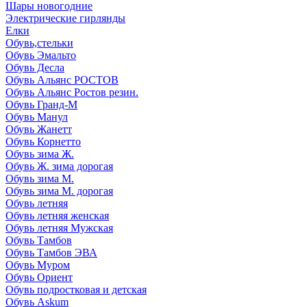
Шары новогодние
Электрические гирлянды
Елки
Обувь,стельки
Обувь Эмальто
Обувь Десла
Обувь Альянс РОСТОВ
Обувь Альянс Ростов резин.
Обувь Гранд-М
Обувь Манул
Обувь Жанетт
Обувь Корнетто
Обувь зима Ж.
Обувь Ж. зима дорогая
Обувь зима М.
Обувь зима М. дорогая
Обувь летняя
Обувь летняя женская
Обувь летняя Мужская
Обувь Тамбов
Обувь Тамбов ЭВА
Обувь Муром
Обувь Ориент
Обувь подростковая и детская
Обувь Askum