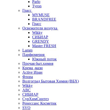
Parlo
Tyron
Грасс
MYMUSE
BRANDFREE
Грасс
Освежители воздуха
Wikky
СИБИАР
GRENDY
Master FRESH
Lamm
Парфюмерия
Южный поток
Прочая быт.химия
Крема ,мази
Аctive Иран
Флора
Волгоград Бытовая Химия (ВБХ)
Wikky
АВС
СИБИАР
СурХимСинтез
Ренессанс Косметик
SVO