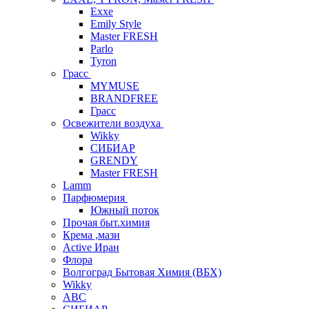
Exxe
Emily Style
Master FRESH
Parlo
Tyron
Грасс
MYMUSE
BRANDFREE
Грасс
Освежители воздуха
Wikky
СИБИАР
GRENDY
Master FRESH
Lamm
Парфюмерия
Южный поток
Прочая быт.химия
Крема ,мази
Аctive Иран
Флора
Волгоград Бытовая Химия (ВБХ)
Wikky
АВС