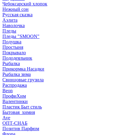
Чебоксарский хлопок
Нежный сон
Русская сказка
Аэлита
Наволочка
Пледы
Пледы "SMOON"
Подушка
Простыня
Покрывало
Пододеяльник
Рыбалка
Прикормка Насадки
Рыбалка зима
Свинцовые грузила
Распродажа
Beon
ПрофиХим
Валентинки
Пластик Быт стиль
Бытовая_химия
Ave
ОПТ-СНАБ
Позитив Парфюм
Флора