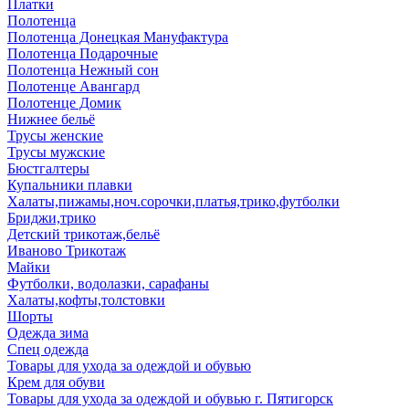
Платки
Полотенца
Полотенца Донецкая Мануфактура
Полотенца Подарочные
Полотенца Нежный сон
Полотенце Авангард
Полотенце Домик
Нижнее бельё
Трусы женские
Трусы мужские
Бюстгалтеры
Купальники плавки
Халаты,пижамы,ноч.сорочки,платья,трико,футболки
Бриджи,трико
Детский трикотаж,бельё
Иваново Трикотаж
Майки
Футболки, водолазки, сарафаны
Халаты,кофты,толстовки
Шорты
Одежда зима
Спец одежда
Товары для ухода за одеждой и обувью
Крем для обуви
Товары для ухода за одеждой и обувью г. Пятигорск