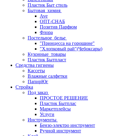
Пластик Быт стиль
Бытовая_химия
Ave
ОПТ-СНАБ
Позитив Парфюм
Флора
Постельное_белье
"Принцесса на горошине"
"Хлопковый рай"(Чебоксары)
Кухонные_товары
Пластик Бытпласт
Средства гигиены
Кассеты
Влажные салфетки
ПапирЮг
Стройка
Под заказ
ПРОСТОЕ РЕШЕНИЕ
Пластик Бытплас
Маркетплейсы
Услуги
Инструменты
Бензо-электро инструмент
Ручной инструмент