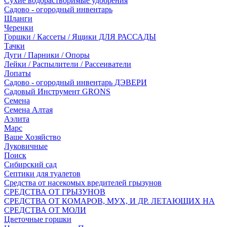
Сухие водорастворимые удобрения
Садово - огородный инвентарь
Шланги
Черенки
Горшки / Кассеты / Ящики ДЛЯ РАССАДЫ
Тачки
Дуги / Парники / Опоры
Лейки / Распылители / Рассеиватели
Лопаты
Садово - огородный инвентарь ДЭВЕРИ
Садовый Инструмент GRONS
Семена
Семена Алтая
Аэлита
Марс
Ваше Хозяйство
Луковичные
Поиск
Сибирский сад
Септики для туалетов
Средства от насекомых вредителей грызунов
СPEДСТВА ОТ ГРЫЗУНОВ
СРЕДСТВА ОТ КОМАРОВ, МУХ, И ДР. ЛЕТАЮЩИХ НА
СРЕДСТВА ОТ МОЛИ
Цветочные горшки