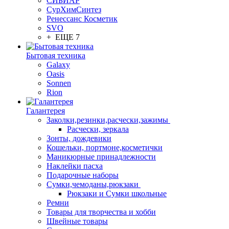
СИБИАР
СурХимСинтез
Ренессанс Косметик
SVO
+ ЕЩЕ 7
Бытовая техника
Galaxy
Oasis
Sonnen
Rion
Галантерея
Заколки,резинки,расчески,зажимы
Расчески, зеркала
Зонты, дождевики
Кошельки, портмоне,косметички
Маникюрные принадлежности
Наклейки пасха
Подарочные наборы
Сумки,чемоданы,рюкзаки
Рюкзаки и Сумки школьные
Ремни
Товары для творчества и хобби
Швейные товары