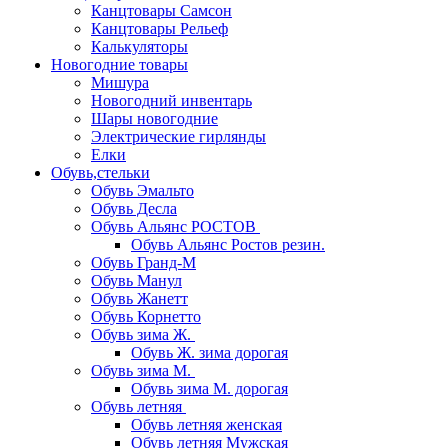
Канцтовары Самсон
Канцтовары Рельеф
Калькуляторы
Новогодние товары
Мишура
Новогодний инвентарь
Шары новогодние
Электрические гирлянды
Елки
Обувь,стельки
Обувь Эмальто
Обувь Десла
Обувь Альянс РОСТОВ
Обувь Альянс Ростов резин.
Обувь Гранд-М
Обувь Манул
Обувь Жанетт
Обувь Корнетто
Обувь зима Ж.
Обувь Ж. зима дорогая
Обувь зима М.
Обувь зима М. дорогая
Обувь летняя
Обувь летняя женская
Обувь летняя Мужская