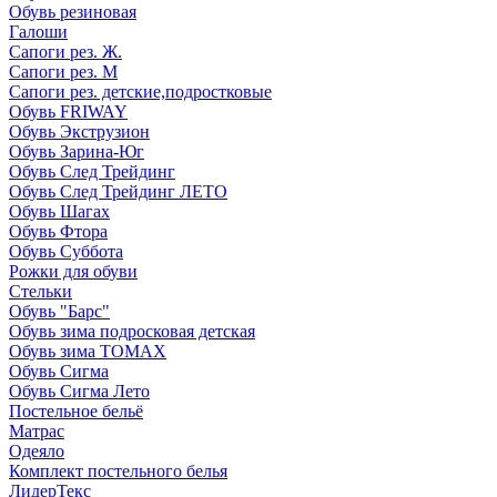
Обувь резиновая
Галоши
Сапоги рез. Ж.
Сапоги рез. М
Сапоги рез. детские,подростковые
Обувь FRIWAY
Обувь Экструзион
Обувь Зарина-Юг
Обувь След Трейдинг
Обувь След Трейдинг ЛЕТО
Обувь Шагах
Обувь Фтора
Обувь Суббота
Рожки для обуви
Стельки
Обувь "Барс"
Обувь зима подросковая детская
Обувь зима ТОМАХ
Обувь Сигма
Обувь Сигма Лето
Постельное бельё
Матрас
Одеяло
Комплект постельного белья
ЛидерТекс