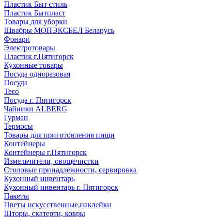
Пластик Быт стиль
Пластик Бытпласт
Товары для уборки
Швабры МОПЭКСБЕЛ Беларусь
Фонари
Электротовары
Пластик г.Пятигорск
Кухонные товары
Посуда одноразовая
Посуда
Teco
Посуда г. Пятигорск
Чайники ALBERG
Гурман
Термосы
Товары для приготовления пищи
Контейнеры
Контейнеры г.Пятигорск
Измельчители, овощечистки
Столовые принадлежности, сервировка
Кухонный инвентарь
Кухонный инвентарь г. Пятигорск
Пакеты
Цветы искусственные,наклейки
Шторы, скатерти, ковры