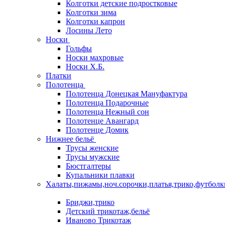
Колготки детские подростковые
Колготки зима
Колготки капрон
Лосины Лето
Носки
Гольфы
Носки махровые
Носки Х.Б.
Платки
Полотенца
Полотенца Донецкая Мануфактура
Полотенца Подарочные
Полотенца Нежный сон
Полотенце Авангард
Полотенце Домик
Нижнее бельё
Трусы женские
Трусы мужские
Бюстгалтеры
Купальники плавки
Халаты,пижамы,ноч.сорочки,платья,трико,футболк
Бриджи,трико
Детский трикотаж,бельё
Иваново Трикотаж