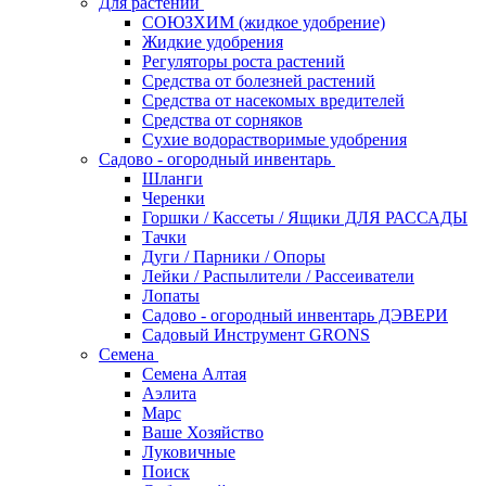
Для растений
СОЮЗХИМ (жидкое удобрение)
Жидкие удобрения
Регуляторы роста растений
Средства от болезней растений
Средства от насекомых вредителей
Средства от сорняков
Сухие водорастворимые удобрения
Садово - огородный инвентарь
Шланги
Черенки
Горшки / Кассеты / Ящики ДЛЯ РАССАДЫ
Тачки
Дуги / Парники / Опоры
Лейки / Распылители / Рассеиватели
Лопаты
Садово - огородный инвентарь ДЭВЕРИ
Садовый Инструмент GRONS
Семена
Семена Алтая
Аэлита
Марс
Ваше Хозяйство
Луковичные
Поиск