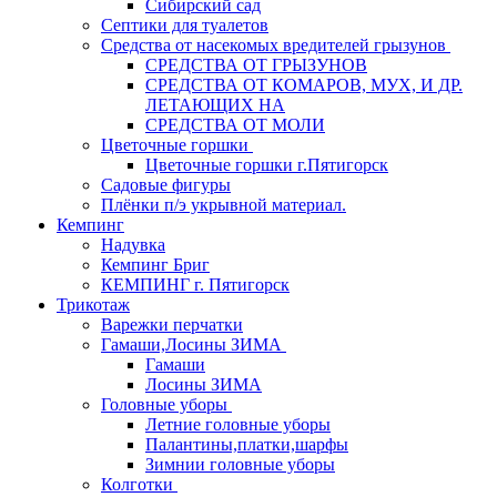
Сибирский сад
Септики для туалетов
Средства от насекомых вредителей грызунов
СPEДСТВА ОТ ГРЫЗУНОВ
СРЕДСТВА ОТ КОМАРОВ, МУХ, И ДР.
ЛЕТАЮЩИХ НА
СРЕДСТВА ОТ МОЛИ
Цветочные горшки
Цветочные горшки г.Пятигорск
Садовые фигуры
Плёнки п/э укрывной материал.
Кемпинг
Надувка
Кемпинг Бриг
КЕМПИНГ г. Пятигорск
Трикотаж
Варежки перчатки
Гамаши,Лосины ЗИМА
Гамаши
Лосины ЗИМА
Головные уборы
Летние головные уборы
Палантины,платки,шарфы
Зимнии головные уборы
Колготки