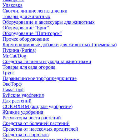
Упаковка
Скотчи, липкие ленты,пленки
Товары для животных
Оборудование и аксессуары для животных
Оборудование "Бриг"
Оборудование "Пятигорск"
Прочее оборудование
Корм и кормовые добавки для животных (премиксы)
Пурина (Purina)
Mr.Cat/Dog
Средства гигиены и ухода за животными
Товары для сада огорода
Грунт
Параньгинское торфопредприятие
ЭкоТорф
ЛамаТорф
Буйские удобрения
Для растений
СОЮЗХИМ (жидкое удобрение)
Жидкие удобрения
Регуляторы роста растений
Средства от болезней растений
Средства от насекомых вредителей
Средства от сорняков