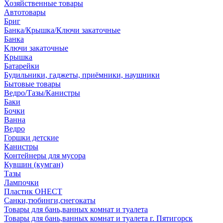
Хозяйственные товары
Автотовары
Бриг
Банка/Крышка/Ключи закаточные
Банка
Ключи закаточные
Крышка
Батарейки
Будильники, гаджеты, приёмники, наушники
Бытовые товары
Ведро/Тазы/Канистры
Баки
Бочки
Ванна
Ведро
Горшки детские
Канистры
Контейнеры для мусора
Кувшин (кумган)
Тазы
Лампочки
Пластик ОНЕСТ
Санки,тюбинги,снегокаты
Товары для бань,ванных комнат и туалета
Товары для бань,ванных комнат и туалета г. Пятигорск