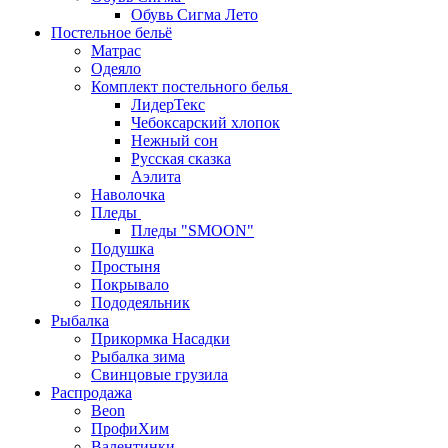
Обувь Сигма Лето
Постельное бельё
Матрас
Одеяло
Комплект постельного белья
ЛидерТекс
Чебоксарский хлопок
Нежный сон
Русская сказка
Аэлита
Наволочка
Пледы
Пледы "SMOON"
Подушка
Простыня
Покрывало
Пододеяльник
Рыбалка
Прикормка Насадки
Рыбалка зима
Свинцовые грузила
Распродажа
Beon
ПрофиХим
Валентинки