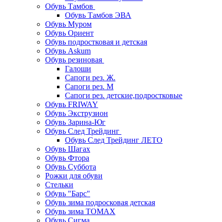
Обувь Тамбов
Обувь Тамбов ЭВА
Обувь Муром
Обувь Ориент
Обувь подростковая и детская
Обувь Askum
Обувь резиновая
Галоши
Сапоги рез. Ж.
Сапоги рез. М
Сапоги рез. детские,подростковые
Обувь FRIWAY
Обувь Экструзион
Обувь Зарина-Юг
Обувь След Трейдинг
Обувь След Трейдинг ЛЕТО
Обувь Шагах
Обувь Фтора
Обувь Суббота
Рожки для обуви
Стельки
Обувь "Барс"
Обувь зима подросковая детская
Обувь зима ТОМАХ
Обувь Сигма