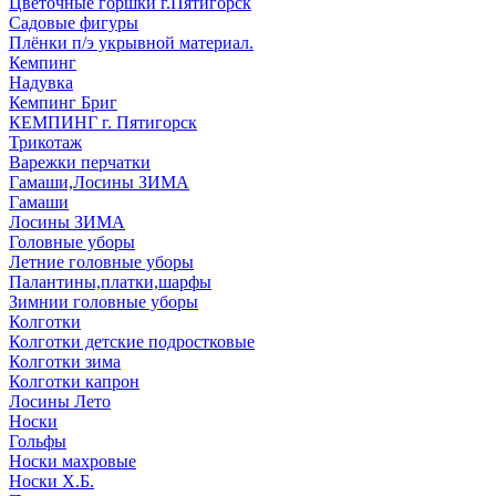
Цветочные горшки г.Пятигорск
Садовые фигуры
Плёнки п/э укрывной материал.
Кемпинг
Надувка
Кемпинг Бриг
КЕМПИНГ г. Пятигорск
Трикотаж
Варежки перчатки
Гамаши,Лосины ЗИМА
Гамаши
Лосины ЗИМА
Головные уборы
Летние головные уборы
Палантины,платки,шарфы
Зимнии головные уборы
Колготки
Колготки детские подростковые
Колготки зима
Колготки капрон
Лосины Лето
Носки
Гольфы
Носки махровые
Носки Х.Б.