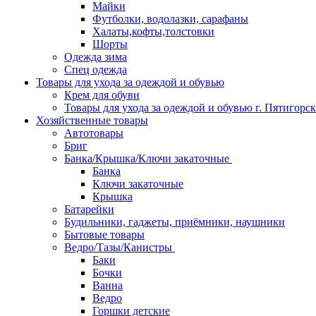
Майки
Футболки, водолазки, сарафаны
Халаты,кофты,толстовки
Шорты
Одежда зима
Спец одежда
Товары для ухода за одеждой и обувью
Крем для обуви
Товары для ухода за одеждой и обувью г. Пятигорск
Хозяйственные товары
Автотовары
Бриг
Банка/Крышка/Ключи закаточные
Банка
Ключи закаточные
Крышка
Батарейки
Будильники, гаджеты, приёмники, наушники
Бытовые товары
Ведро/Тазы/Канистры
Баки
Бочки
Ванна
Ведро
Горшки детские