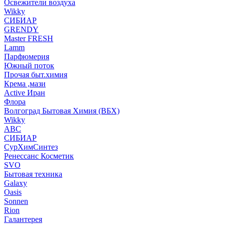
Освежители воздуха
Wikky
СИБИАР
GRENDY
Master FRESH
Lamm
Парфюмерия
Южный поток
Прочая быт.химия
Крема ,мази
Аctive Иран
Флора
Волгоград Бытовая Химия (ВБХ)
Wikky
АВС
СИБИАР
СурХимСинтез
Ренессанс Косметик
SVO
Бытовая техника
Galaxy
Oasis
Sonnen
Rion
Галантерея