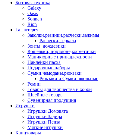
Бытовая техника
Galaxy
Oasis
Sonnen
Rion
Галантерея
Заколки,резинки,расчески,зажимы
Расчески, зеркала
Зонты, дождевики
Кошельки, портмоне,косметички
Маникюрные принадлежности
Наклейки пасха
Подарочные наборы
Сумки,чемоданы,рюкзаки
Рюкзаки и Сумки школьные
Ремни
Товары для творчества и хобби
Швейные товары
Сувенирная продукция
Игрушки
Игрушки Домовята
Игрушки Задира
Игрушки Пенза
Мягкие игрушки
Канцтовары