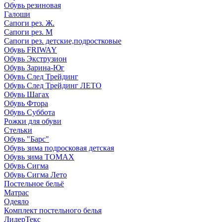
Обувь резиновая
Галоши
Сапоги рез. Ж.
Сапоги рез. М
Сапоги рез. детские,подростковые
Обувь FRIWAY
Обувь Экструзион
Обувь Зарина-Юг
Обувь След Трейдинг
Обувь След Трейдинг ЛЕТО
Обувь Шагах
Обувь Фтора
Обувь Суббота
Рожки для обуви
Стельки
Обувь "Барс"
Обувь зима подросковая детская
Обувь зима ТОМАХ
Обувь Сигма
Обувь Сигма Лето
Постельное бельё
Матрас
Одеяло
Комплект постельного белья
ЛидерТекс