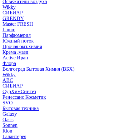
Освежители воздуха
Wikky
СИБИАР
GRENDY
Master FRESH
Lamm
Парфюмерия
Южный поток
Прочая быт.химия
Крема ,мази
Аctive Иран
Флора
Волгоград Бытовая Химия (ВБХ)
Wikky
АВС
СИБИАР
СурХимСинтез
Ренессанс Косметик
SVO
Бытовая техника
Galaxy
Oasis
Sonnen
Rion
Галантерея