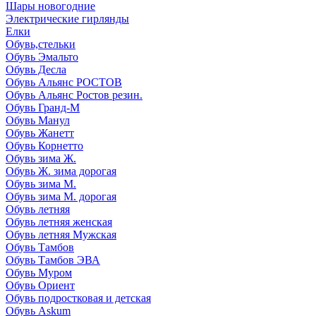
Шары новогодние
Электрические гирлянды
Елки
Обувь,стельки
Обувь Эмальто
Обувь Десла
Обувь Альянс РОСТОВ
Обувь Альянс Ростов резин.
Обувь Гранд-М
Обувь Манул
Обувь Жанетт
Обувь Корнетто
Обувь зима Ж.
Обувь Ж. зима дорогая
Обувь зима М.
Обувь зима М. дорогая
Обувь летняя
Обувь летняя женская
Обувь летняя Мужская
Обувь Тамбов
Обувь Тамбов ЭВА
Обувь Муром
Обувь Ориент
Обувь подростковая и детская
Обувь Askum