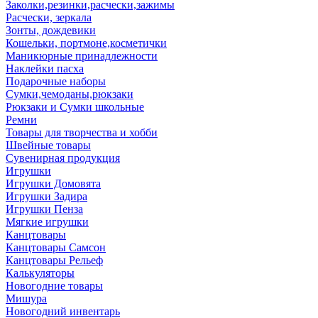
Заколки,резинки,расчески,зажимы
Расчески, зеркала
Зонты, дождевики
Кошельки, портмоне,косметички
Маникюрные принадлежности
Наклейки пасха
Подарочные наборы
Сумки,чемоданы,рюкзаки
Рюкзаки и Сумки школьные
Ремни
Товары для творчества и хобби
Швейные товары
Сувенирная продукция
Игрушки
Игрушки Домовята
Игрушки Задира
Игрушки Пенза
Мягкие игрушки
Канцтовары
Канцтовары Самсон
Канцтовары Рельеф
Калькуляторы
Новогодние товары
Мишура
Новогодний инвентарь