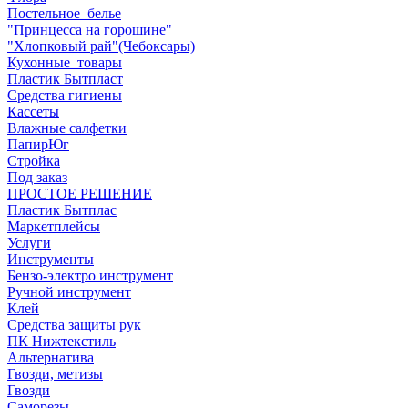
Постельное_белье
"Принцесса на горошине"
"Хлопковый рай"(Чебоксары)
Кухонные_товары
Пластик Бытпласт
Средства гигиены
Кассеты
Влажные салфетки
ПапирЮг
Стройка
Под заказ
ПРОСТОЕ РЕШЕНИЕ
Пластик Бытплас
Маркетплейсы
Услуги
Инструменты
Бензо-электро инструмент
Ручной инструмент
Клей
Средства защиты рук
ПК Нижтекстиль
Альтернатива
Гвозди, метизы
Гвозди
Саморезы