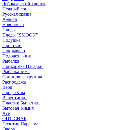
Чебоксарский хлопок
Нежный сон
Русская сказка
Аэлита
Наволочка
Пледы
Пледы "SMOON"
Подушка
Простыня
Покрывало
Пододеяльник
Рыбалка
Прикормка Насадки
Рыбалка зима
Свинцовые грузила
Распродажа
Beon
ПрофиХим
Валентинки
Пластик Быт стиль
Бытовая_химия
Ave
ОПТ-СНАБ
Позитив Парфюм
Флора