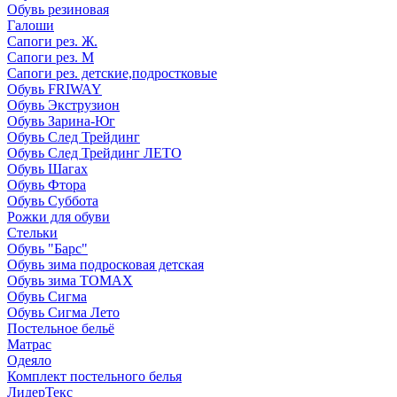
Обувь резиновая
Галоши
Сапоги рез. Ж.
Сапоги рез. М
Сапоги рез. детские,подростковые
Обувь FRIWAY
Обувь Экструзион
Обувь Зарина-Юг
Обувь След Трейдинг
Обувь След Трейдинг ЛЕТО
Обувь Шагах
Обувь Фтора
Обувь Суббота
Рожки для обуви
Стельки
Обувь "Барс"
Обувь зима подросковая детская
Обувь зима ТОМАХ
Обувь Сигма
Обувь Сигма Лето
Постельное бельё
Матрас
Одеяло
Комплект постельного белья
ЛидерТекс