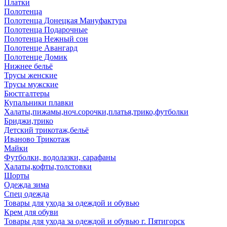
Платки
Полотенца
Полотенца Донецкая Мануфактура
Полотенца Подарочные
Полотенца Нежный сон
Полотенце Авангард
Полотенце Домик
Нижнее бельё
Трусы женские
Трусы мужские
Бюстгалтеры
Купальники плавки
Халаты,пижамы,ноч.сорочки,платья,трико,футболки
Бриджи,трико
Детский трикотаж,бельё
Иваново Трикотаж
Майки
Футболки, водолазки, сарафаны
Халаты,кофты,толстовки
Шорты
Одежда зима
Спец одежда
Товары для ухода за одеждой и обувью
Крем для обуви
Товары для ухода за одеждой и обувью г. Пятигорск