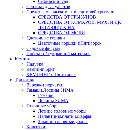
Сибирский сад
Септики для туалетов
Средства от насекомых вредителей грызунов
СPEДСТВА ОТ ГРЫЗУНОВ
СРЕДСТВА ОТ КОМАРОВ, МУХ, И ДР.
ЛЕТАЮЩИХ НА
СРЕДСТВА ОТ МОЛИ
Цветочные горшки
Цветочные горшки г.Пятигорск
Садовые фигуры
Плёнки п/э укрывной материал.
Кемпинг
Надувка
Кемпинг Бриг
КЕМПИНГ г. Пятигорск
Трикотаж
Варежки перчатки
Гамаши,Лосины ЗИМА
Гамаши
Лосины ЗИМА
Головные уборы
Летние головные уборы
Палантины,платки,шарфы
Зимнии головные уборы
Колготки