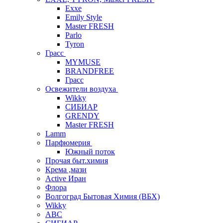
Exxe
Emily Style
Master FRESH
Parlo
Tyron
Грасс
MYMUSE
BRANDFREE
Грасс
Освежители воздуха
Wikky
СИБИАР
GRENDY
Master FRESH
Lamm
Парфюмерия
Южный поток
Прочая быт.химия
Крема ,мази
Аctive Иран
Флора
Волгоград Бытовая Химия (ВБХ)
Wikky
АВС