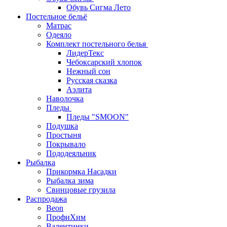
Обувь Сигма Лето
Постельное бельё
Матрас
Одеяло
Комплект постельного белья
ЛидерТекс
Чебоксарский хлопок
Нежный сон
Русская сказка
Аэлита
Наволочка
Пледы
Пледы "SMOON"
Подушка
Простыня
Покрывало
Пододеяльник
Рыбалка
Прикормка Насадки
Рыбалка зима
Свинцовые грузила
Распродажа
Beon
ПрофиХим
Валентинки