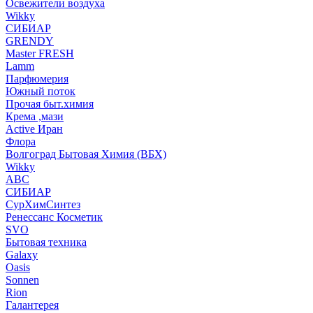
Освежители воздуха
Wikky
СИБИАР
GRENDY
Master FRESH
Lamm
Парфюмерия
Южный поток
Прочая быт.химия
Крема ,мази
Аctive Иран
Флора
Волгоград Бытовая Химия (ВБХ)
Wikky
АВС
СИБИАР
СурХимСинтез
Ренессанс Косметик
SVO
Бытовая техника
Galaxy
Oasis
Sonnen
Rion
Галантерея