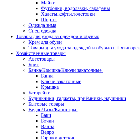
Майки
Футболки, водолазки, сарафаны
Халаты,кофты,толстовки
Шорты
Одежда зима
Спец одежда
Товары для ухода за одеждой и обувью
Крем для обуви
Товары для ухода за одеждой и обувью г. Пятигорск
Хозяйственные товары
Автотовары
Бриг
Банка/Крышка/Ключи закаточные
Банка
Ключи закаточные
Крышка
Батарейки
Будильники, гаджеты, приёмники, наушники
Бытовые товары
Ведро/Тазы/Канистры
Баки
Бочки
Ванна
Ведро
Горшки детские