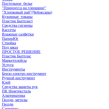
Постельное_белье
"Принцесса на горошине"
"Хлопковый рай"(Чебоксары)
Кухонные_товары
Пластик Бытпласт
Средства гигиены
Кассеты
Влажные салфетки
ПапирЮг
Стройка
Под заказ
ПРОСТОЕ РЕШЕНИЕ
Пластик Бытплас
Маркетплейсы
Услуги
Инструменты
Бензо-электро инструмент
Ручной инструмент
Клей
Средства защиты рук
ПК Нижтекстиль
Альтернатива
Гвозди, метизы
Гвозди
Саморезы