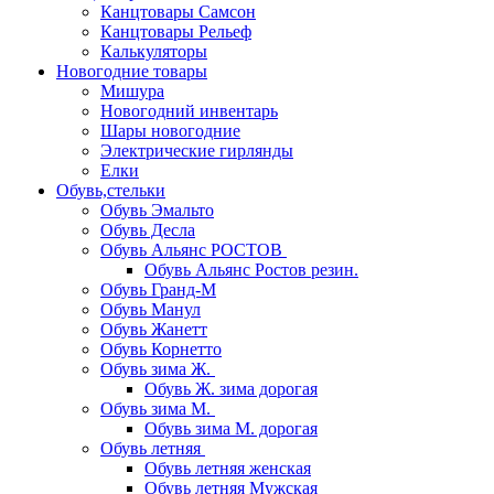
Канцтовары Самсон
Канцтовары Рельеф
Калькуляторы
Новогодние товары
Мишура
Новогодний инвентарь
Шары новогодние
Электрические гирлянды
Елки
Обувь,стельки
Обувь Эмальто
Обувь Десла
Обувь Альянс РОСТОВ
Обувь Альянс Ростов резин.
Обувь Гранд-М
Обувь Манул
Обувь Жанетт
Обувь Корнетто
Обувь зима Ж.
Обувь Ж. зима дорогая
Обувь зима М.
Обувь зима М. дорогая
Обувь летняя
Обувь летняя женская
Обувь летняя Мужская