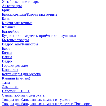
Хозяйственные товары
Автотовары
Бриг
Банка/Крышка/Ключи закаточные
Банка
Ключи закаточные
Крышка
Батарейки
Будильники, гаджеты, приёмники, наушники
Бытовые товары
Ведро/Тазы/Канистры
Баки
Бочки
Ванна
Ведро
Горшки детские
Канистры
Контейнеры для мусора
Кувшин (кумган)
Тазы
Лампочки
Пластик ОНЕСТ
Санки,тюбинги,снегокаты
Товары для бань,ванных комнат и туалета
Товары для бань,ванных комнат и туалета г. Пятигорск