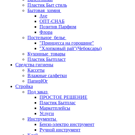
Пластик Быт стиль
Бытовая_химия
Ave
ОПТ-СНАБ
Позитив Парфюм
Флора
Постельное_белье
"Принцесса на горошине"
"Хлопковый рай"(Чебоксары)
Кухонные_товары
Пластик Бытпласт
Средства гигиены
Кассеты
Влажные салфетки
ПапирЮг
Стройка
Под заказ
ПРОСТОЕ РЕШЕНИЕ
Пластик Бытплас
Маркетплейсы
Услуги
Инструменты
Бензо-электро инструмент
Ручной инструмент