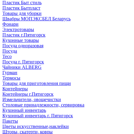
Пластик Быт стиль
Пластик Бытпласт
Товары для уборки
Швабры МОПЭКСБЕЛ Беларусь
Фонари
Электротовары
Пластик г.Пятигорск
Кухонные товары
Посуда одноразовая
Посуда
Teco
Посуда г. Пятигорск
Чайники ALBERG
Гурман
Термосы
Товары для приготовления пищи
Контейнеры
Контейнеры г.Пятигорск
Измельчители, овощечистки
Столовые принадлежности, сервировка
Кухонный инвентарь
Кухонный инвентарь г. Пятигорск
Пакеты
Цветы искусственные,наклейки
Шторы, скатерти, ковры