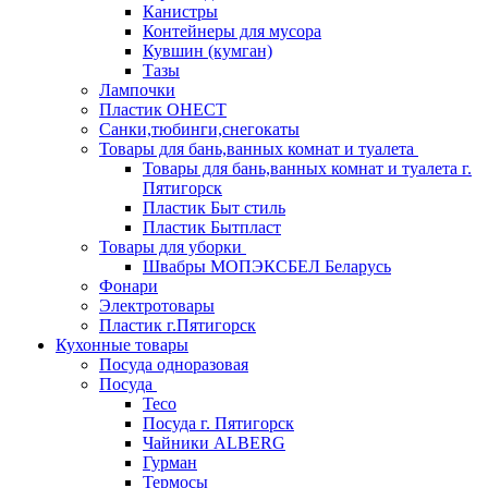
Канистры
Контейнеры для мусора
Кувшин (кумган)
Тазы
Лампочки
Пластик ОНЕСТ
Санки,тюбинги,снегокаты
Товары для бань,ванных комнат и туалета
Товары для бань,ванных комнат и туалета г.
Пятигорск
Пластик Быт стиль
Пластик Бытпласт
Товары для уборки
Швабры МОПЭКСБЕЛ Беларусь
Фонари
Электротовары
Пластик г.Пятигорск
Кухонные товары
Посуда одноразовая
Посуда
Teco
Посуда г. Пятигорск
Чайники ALBERG
Гурман
Термосы