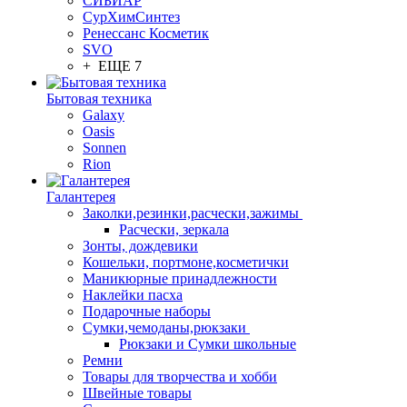
СИБИАР
СурХимСинтез
Ренессанс Косметик
SVO
+ ЕЩЕ 7
Бытовая техника
Galaxy
Oasis
Sonnen
Rion
Галантерея
Заколки,резинки,расчески,зажимы
Расчески, зеркала
Зонты, дождевики
Кошельки, портмоне,косметички
Маникюрные принадлежности
Наклейки пасха
Подарочные наборы
Сумки,чемоданы,рюкзаки
Рюкзаки и Сумки школьные
Ремни
Товары для творчества и хобби
Швейные товары