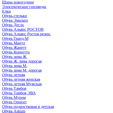
Шары новогодние
Электрические гирлянды
Елки
Обувь,стельки
Обувь Эмальто
Обувь Десла
Обувь Альянс РОСТОВ
Обувь Альянс Ростов резин.
Обувь Гранд-М
Обувь Манул
Обувь Жанетт
Обувь Корнетто
Обувь зима Ж.
Обувь Ж. зима дорогая
Обувь зима М.
Обувь зима М. дорогая
Обувь летняя
Обувь летняя женская
Обувь летняя Мужская
Обувь Тамбов
Обувь Тамбов ЭВА
Обувь Муром
Обувь Ориент
Обувь подростковая и детская
Обувь Askum