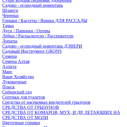
Сухие водорастворимые удобрения
Садово - огородный инвентарь
Шланги
Черенки
Горшки / Кассеты / Ящики ДЛЯ РАССАДЫ
Тачки
Дуги / Парники / Опоры
Лейки / Распылители / Рассеиватели
Лопаты
Садово - огородный инвентарь ДЭВЕРИ
Садовый Инструмент GRONS
Семена
Семена Алтая
Аэлита
Марс
Ваше Хозяйство
Луковичные
Поиск
Сибирский сад
Септики для туалетов
Средства от насекомых вредителей грызунов
СPEДСТВА ОТ ГРЫЗУНОВ
СРЕДСТВА ОТ КОМАРОВ, МУХ, И ДР. ЛЕТАЮЩИХ НА
СРЕДСТВА ОТ МОЛИ
Цветочные горшки