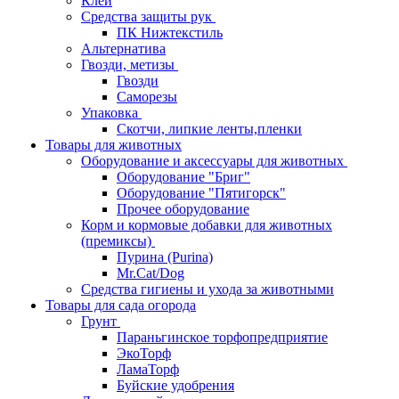
Клей
Средства защиты рук
ПК Нижтекстиль
Альтернатива
Гвозди, метизы
Гвозди
Саморезы
Упаковка
Скотчи, липкие ленты,пленки
Товары для животных
Оборудование и аксессуары для животных
Оборудование "Бриг"
Оборудование "Пятигорск"
Прочее оборудование
Корм и кормовые добавки для животных
(премиксы)
Пурина (Purina)
Mr.Cat/Dog
Средства гигиены и ухода за животными
Товары для сада огорода
Грунт
Параньгинское торфопредприятие
ЭкоТорф
ЛамаТорф
Буйские удобрения