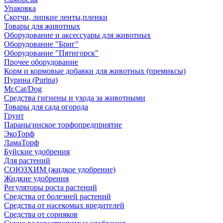
Упаковка
Скотчи, липкие ленты,пленки
Товары для животных
Оборудование и аксессуары для животных
Оборудование "Бриг"
Оборудование "Пятигорск"
Прочее оборудование
Корм и кормовые добавки для животных (премиксы)
Пурина (Purina)
Mr.Cat/Dog
Средства гигиены и ухода за животными
Товары для сада огорода
Грунт
Параньгинское торфопредприятие
ЭкоТорф
ЛамаТорф
Буйские удобрения
Для растений
СОЮЗХИМ (жидкое удобрение)
Жидкие удобрения
Регуляторы роста растений
Средства от болезней растений
Средства от насекомых вредителей
Средства от сорняков