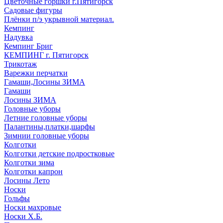
Цветочные горшки г.Пятигорск
Садовые фигуры
Плёнки п/э укрывной материал.
Кемпинг
Надувка
Кемпинг Бриг
КЕМПИНГ г. Пятигорск
Трикотаж
Варежки перчатки
Гамаши,Лосины ЗИМА
Гамаши
Лосины ЗИМА
Головные уборы
Летние головные уборы
Палантины,платки,шарфы
Зимнии головные уборы
Колготки
Колготки детские подростковые
Колготки зима
Колготки капрон
Лосины Лето
Носки
Гольфы
Носки махровые
Носки Х.Б.