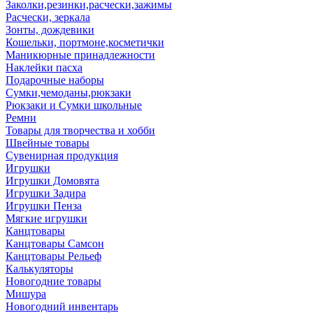
Заколки,резинки,расчески,зажимы
Расчески, зеркала
Зонты, дождевики
Кошельки, портмоне,косметички
Маникюрные принадлежности
Наклейки пасха
Подарочные наборы
Сумки,чемоданы,рюкзаки
Рюкзаки и Сумки школьные
Ремни
Товары для творчества и хобби
Швейные товары
Сувенирная продукция
Игрушки
Игрушки Домовята
Игрушки Задира
Игрушки Пенза
Мягкие игрушки
Канцтовары
Канцтовары Самсон
Канцтовары Рельеф
Калькуляторы
Новогодние товары
Мишура
Новогодний инвентарь