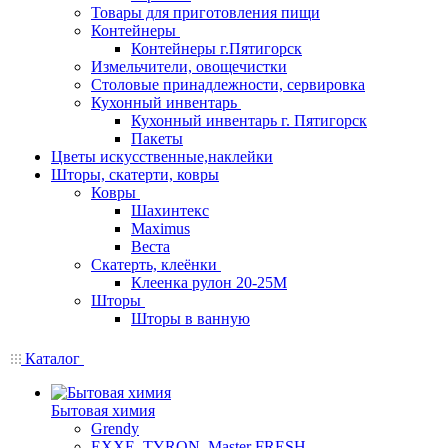
Товары для приготовления пищи
Контейнеры
Контейнеры г.Пятигорск
Измельчители, овощечистки
Столовые принадлежности, сервировка
Кухонный инвентарь
Кухонный инвентарь г. Пятигорск
Пакеты
Цветы искусственные,наклейки
Шторы, скатерти, ковры
Ковры
Шахинтекс
Maximus
Веста
Скатерть, клеёнки
Клеенка рулон 20-25М
Шторы
Шторы в ванную
Каталог
Бытовая химия
Grendy
EXXE, TYRON, Master FRESH