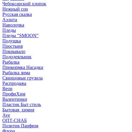
Чебоксарский хлопок
Нежный сон
Русская сказка
Аэлита
Наволочка
Пледы
Пледы "SMOON"
Подушка
Простыня
Покрывало
Пододеяльник
Рыбалка
Прикормка Насадки
Рыбалка зима
Свинцовые грузила
Распродажа
Beon
ПрофиХим
Валентинки
Пластик Быт стиль
Бытовая_химия
Ave
ОПТ-СНАБ
Позитив Парфюм
Флора