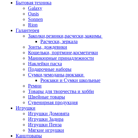
Бытовая техника
Galaxy
Oasis
Sonnen
Rion
Галантерея
Заколки,резинки,расчески,зажимы
Расчески, зеркала
Зонты, дождевики
Кошельки, портмоне,косметички
Маникюрные принадлежности
Наклейки пасха
Подарочные наборы
Сумки,чемоданы,рюкзаки
Рюкзаки и Сумки школьные
Ремни
Товары для творчества и хобби
Швейные товары
Сувенирная продукция
Игрушки
Игрушки Домовята
Игрушки Задира
Игрушки Пенза
Мягкие игрушки
Канцтовары