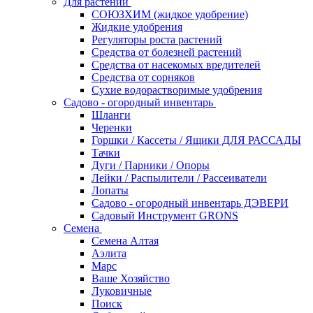
Для растений
СОЮЗХИМ (жидкое удобрение)
Жидкие удобрения
Регуляторы роста растений
Средства от болезней растений
Средства от насекомых вредителей
Средства от сорняков
Сухие водорастворимые удобрения
Садово - огородный инвентарь
Шланги
Черенки
Горшки / Кассеты / Ящики ДЛЯ РАССАДЫ
Тачки
Дуги / Парники / Опоры
Лейки / Распылители / Рассеиватели
Лопаты
Садово - огородный инвентарь ДЭВЕРИ
Садовый Инструмент GRONS
Семена
Семена Алтая
Аэлита
Марс
Ваше Хозяйство
Луковичные
Поиск