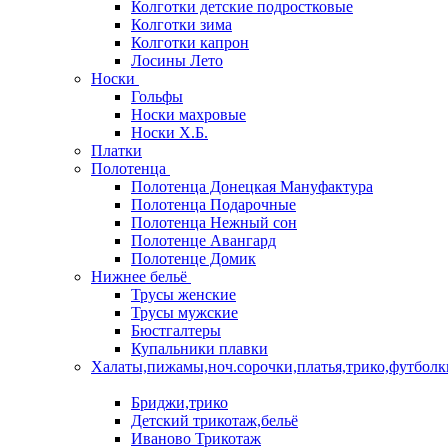
Колготки детские подростковые
Колготки зима
Колготки капрон
Лосины Лето
Носки
Гольфы
Носки махровые
Носки Х.Б.
Платки
Полотенца
Полотенца Донецкая Мануфактура
Полотенца Подарочные
Полотенца Нежный сон
Полотенце Авангард
Полотенце Домик
Нижнее бельё
Трусы женские
Трусы мужские
Бюстгалтеры
Купальники плавки
Халаты,пижамы,ноч.сорочки,платья,трико,футболк
Бриджи,трико
Детский трикотаж,бельё
Иваново Трикотаж