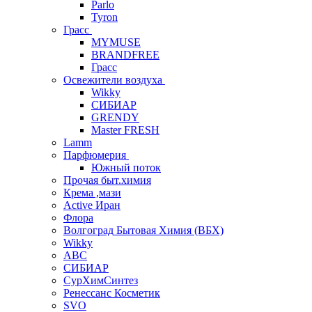
Parlo
Tyron
Грасс
MYMUSE
BRANDFREE
Грасс
Освежители воздуха
Wikky
СИБИАР
GRENDY
Master FRESH
Lamm
Парфюмерия
Южный поток
Прочая быт.химия
Крема ,мази
Аctive Иран
Флора
Волгоград Бытовая Химия (ВБХ)
Wikky
АВС
СИБИАР
СурХимСинтез
Ренессанс Косметик
SVO