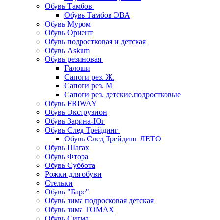
Обувь Тамбов
Обувь Тамбов ЭВА
Обувь Муром
Обувь Ориент
Обувь подростковая и детская
Обувь Askum
Обувь резиновая
Галоши
Сапоги рез. Ж.
Сапоги рез. М
Сапоги рез. детские,подростковые
Обувь FRIWAY
Обувь Экструзион
Обувь Зарина-Юг
Обувь След Трейдинг
Обувь След Трейдинг ЛЕТО
Обувь Шагах
Обувь Фтора
Обувь Суббота
Рожки для обуви
Стельки
Обувь "Барс"
Обувь зима подросковая детская
Обувь зима ТОМАХ
Обувь Сигма