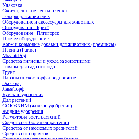
Упаковка
Скотчи, липкие ленты,пленки
Товары для животных
Оборудование и аксессуары для животных
Оборудование "Бриг"
Оборудование "Пятигорск"
Прочее оборудование
Корм и кормовые добавки для животных (премиксы)
Пурина (Purina)
Mr.Cat/Dog
Средства гигиены и ухода за животными
Товары для сада огорода
Грунт
Параньгинское торфопредприятие
ЭкоТорф
ЛамаТорф
Буйские удобрения
Для растений
СОЮЗХИМ (жидкое удобрение)
Жидкие удобрения
Регуляторы роста растений
Средства от болезней растений
Средства от насекомых вредителей
Средства от сорняков