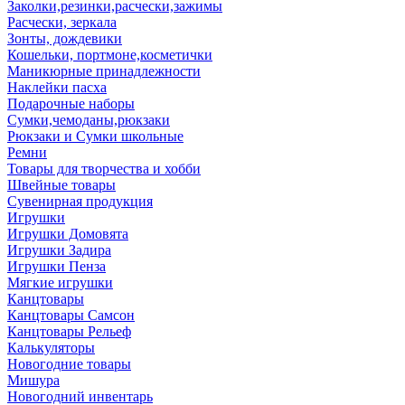
Заколки,резинки,расчески,зажимы
Расчески, зеркала
Зонты, дождевики
Кошельки, портмоне,косметички
Маникюрные принадлежности
Наклейки пасха
Подарочные наборы
Сумки,чемоданы,рюкзаки
Рюкзаки и Сумки школьные
Ремни
Товары для творчества и хобби
Швейные товары
Сувенирная продукция
Игрушки
Игрушки Домовята
Игрушки Задира
Игрушки Пенза
Мягкие игрушки
Канцтовары
Канцтовары Самсон
Канцтовары Рельеф
Калькуляторы
Новогодние товары
Мишура
Новогодний инвентарь