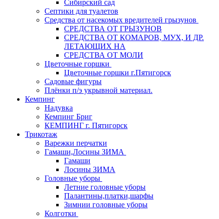
Сибирский сад
Септики для туалетов
Средства от насекомых вредителей грызунов
СPEДСТВА ОТ ГРЫЗУНОВ
СРЕДСТВА ОТ КОМАРОВ, МУХ, И ДР.
ЛЕТАЮЩИХ НА
СРЕДСТВА ОТ МОЛИ
Цветочные горшки
Цветочные горшки г.Пятигорск
Садовые фигуры
Плёнки п/э укрывной материал.
Кемпинг
Надувка
Кемпинг Бриг
КЕМПИНГ г. Пятигорск
Трикотаж
Варежки перчатки
Гамаши,Лосины ЗИМА
Гамаши
Лосины ЗИМА
Головные уборы
Летние головные уборы
Палантины,платки,шарфы
Зимнии головные уборы
Колготки