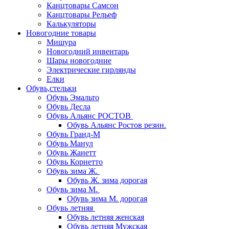
Канцтовары Самсон
Канцтовары Рельеф
Калькуляторы
Новогодние товары
Мишура
Новогодний инвентарь
Шары новогодние
Электрические гирлянды
Елки
Обувь,стельки
Обувь Эмальто
Обувь Десла
Обувь Альянс РОСТОВ
Обувь Альянс Ростов резин.
Обувь Гранд-М
Обувь Манул
Обувь Жанетт
Обувь Корнетто
Обувь зима Ж.
Обувь Ж. зима дорогая
Обувь зима М.
Обувь зима М. дорогая
Обувь летняя
Обувь летняя женская
Обувь летняя Мужская