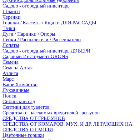
Сухие водорастворимые удобрения
Садово - огородный инвентарь
Шланги
Черенки
Горшки / Кассеты / Ящики ДЛЯ РАССАДЫ
Тачки
Дуги / Парники / Опоры
Лейки / Распылители / Рассеиватели
Лопаты
Садово - огородный инвентарь ДЭВЕРИ
Садовый Инструмент GRONS
Семена
Семена Алтая
Аэлита
Марс
Ваше Хозяйство
Луковичные
Поиск
Сибирский сад
Септики для туалетов
Средства от насекомых вредителей грызунов
СPEДСТВА ОТ ГРЫЗУНОВ
СРЕДСТВА ОТ КОМАРОВ, МУХ, И ДР. ЛЕТАЮЩИХ НА
СРЕДСТВА ОТ МОЛИ
Цветочные горшки