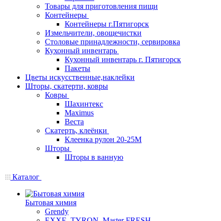
Товары для приготовления пищи
Контейнеры
Контейнеры г.Пятигорск
Измельчители, овощечистки
Столовые принадлежности, сервировка
Кухонный инвентарь
Кухонный инвентарь г. Пятигорск
Пакеты
Цветы искусственные,наклейки
Шторы, скатерти, ковры
Ковры
Шахинтекс
Maximus
Веста
Скатерть, клеёнки
Клеенка рулон 20-25М
Шторы
Шторы в ванную
Каталог
Бытовая химия
Grendy
EXXE, TYRON, Master FRESH