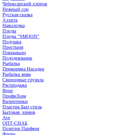
Чебоксарский хлопок
Нежный сон
Русская сказка
Аэлита
Наволочка
Пледы
Пледы "SMOON"
Подушка
Простыня
Покрывало
Пододеяльник
Рыбалка
Прикормка Насадки
Рыбалка зима
Свинцовые грузила
Распродажа
Beon
ПрофиХим
Валентинки
Пластик Быт стиль
Бытовая_химия
Ave
ОПТ-СНАБ
Позитив Парфюм
Флора