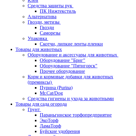
Клей
Средства защиты рук
ПК Нижтекстиль
Альтернатива
Гвозди, метизы
Гвозди
Саморезы
Упаковка
Скотчи, липкие ленты,пленки
Товары для животных
Оборудование и аксессуары для животных
Оборудование "Бриг"
Оборудование "Пятигорск"
Прочее оборудование
Корм и кормовые добавки для животных
(премиксы)
Пурина (Purina)
Mr.Cat/Dog
Средства гигиены и ухода за животными
Товары для сада огорода
Грунт
Параньгинское торфопредприятие
ЭкоТорф
ЛамаТорф
Буйские удобрения