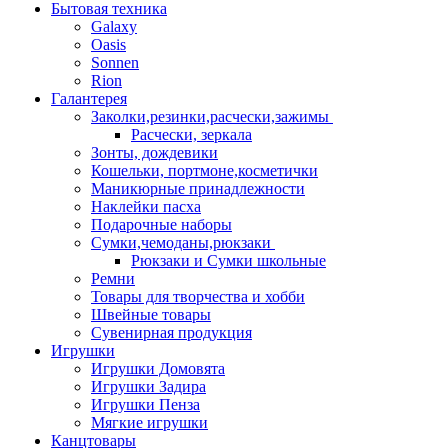
Бытовая техника
Galaxy
Oasis
Sonnen
Rion
Галантерея
Заколки,резинки,расчески,зажимы
Расчески, зеркала
Зонты, дождевики
Кошельки, портмоне,косметички
Маникюрные принадлежности
Наклейки пасха
Подарочные наборы
Сумки,чемоданы,рюкзаки
Рюкзаки и Сумки школьные
Ремни
Товары для творчества и хобби
Швейные товары
Сувенирная продукция
Игрушки
Игрушки Домовята
Игрушки Задира
Игрушки Пенза
Мягкие игрушки
Канцтовары