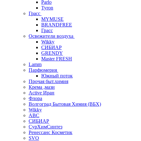
Parlo
Tyron
Грасс
MYMUSE
BRANDFREE
Грасс
Освежители воздуха
Wikky
СИБИАР
GRENDY
Master FRESH
Lamm
Парфюмерия
Южный поток
Прочая быт.химия
Крема ,мази
Аctive Иран
Флора
Волгоград Бытовая Химия (ВБХ)
Wikky
АВС
СИБИАР
СурХимСинтез
Ренессанс Косметик
SVO