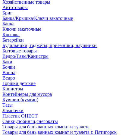
Хозяйственные товары
Автотовары
Бриг
Банка/Крышка/Ключи закаточные
Банка
Ключи закаточные
Крышка
Батарейки
Будильники, гаджеты, приёмники, наушники
Бытовые товары
Ведро/Тазы/Канистры
Баки
Бочки
Ванна
Ведро
Горшки детские
Канистры
Контейнеры для мусора
Кувшин (кумган)
Тазы
Лампочки
Пластик ОНЕСТ
Санки,тюбинги,снегокаты
Товары для бань,ванных комнат и туалета
Товары для бань,ванных комнат и туалета г. Пятигорск