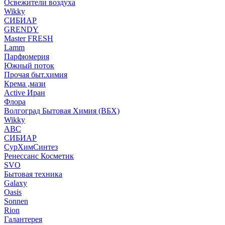
Освежители воздуха
Wikky
СИБИАР
GRENDY
Master FRESH
Lamm
Парфюмерия
Южный поток
Прочая быт.химия
Крема ,мази
Аctive Иран
Флора
Волгоград Бытовая Химия (ВБХ)
Wikky
АВС
СИБИАР
СурХимСинтез
Ренессанс Косметик
SVO
Бытовая техника
Galaxy
Oasis
Sonnen
Rion
Галантерея