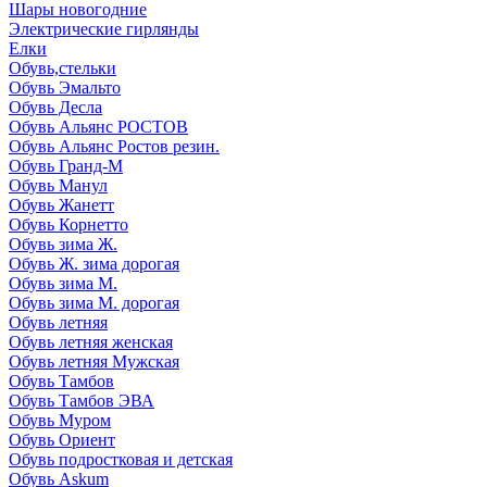
Шары новогодние
Электрические гирлянды
Елки
Обувь,стельки
Обувь Эмальто
Обувь Десла
Обувь Альянс РОСТОВ
Обувь Альянс Ростов резин.
Обувь Гранд-М
Обувь Манул
Обувь Жанетт
Обувь Корнетто
Обувь зима Ж.
Обувь Ж. зима дорогая
Обувь зима М.
Обувь зима М. дорогая
Обувь летняя
Обувь летняя женская
Обувь летняя Мужская
Обувь Тамбов
Обувь Тамбов ЭВА
Обувь Муром
Обувь Ориент
Обувь подростковая и детская
Обувь Askum