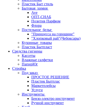
Пластик Быт стиль
Бытовая_химия
Ave
ОПТ-СНАБ
Позитив Парфюм
Флора
Постельное_белье
"Принцесса на горошине"
"Хлопковый рай"(Чебоксары)
Кухонные_товары
Пластик Бытпласт
Средства гигиены
Кассеты
Влажные салфетки
ПапирЮг
Стройка
Под заказ
ПРОСТОЕ РЕШЕНИЕ
Пластик Бытплас
Маркетплейсы
Услуги
Инструменты
Бензо-электро инструмент
Ручной инструмент