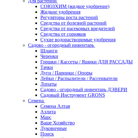
Для растений
СОЮЗХИМ (жидкое удобрение)
Жидкие удобрения
Регуляторы роста растений
Средства от болезней растений
Средства от насекомых вредителей
Средства от сорняков
Сухие водорастворимые удобрения
Садово - огородный инвентарь
Шланги
Черенки
Горшки / Кассеты / Ящики ДЛЯ РАССАДЫ
Тачки
Дуги / Парники / Опоры
Лейки / Распылители / Рассеиватели
Лопаты
Садово - огородный инвентарь ДЭВЕРИ
Садовый Инструмент GRONS
Семена
Семена Алтая
Аэлита
Марс
Ваше Хозяйство
Луковичные
Поиск