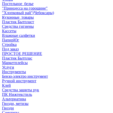
Постельное_белье
"Принцесса на горошине"
"Хлопковый рай"(Чебоксары)
Кухонные_товары
Пластик Бытпласт
Средства гигиены
Кассеты
Влажные салфетки
ПапирЮг
Стройка
Под заказ
ПРОСТОЕ РЕШЕНИЕ
Пластик Бытплас
Маркетплейсы
Услуги
Инструменты
Бензо-электро инструмент
Ручной инструмент
Клей
Средства защиты рук
ПК Нижтекстиль
Альтернатива
Гвозди, метизы
Гвозди
Саморезы