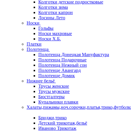
Колготки детские подростковые
Колготки зима
Колготки капрон
Лосины Лето
Носки
Гольфы
Носки махровые
Носки Х.Б.
Платки
Полотенца
Полотенца Донецкая Мануфактура
Полотенца Подарочные
Полотенца Нежный сон
Полотенце Авангард
Полотенце Домик
Нижнее бельё
Трусы женские
Трусы мужские
Бюстгалтеры
Купальники плавки
Халаты,пижамы,ноч.сорочки,платья,трико,футболк
Бриджи,трико
Детский трикотаж,бельё
Иваново Трикотаж