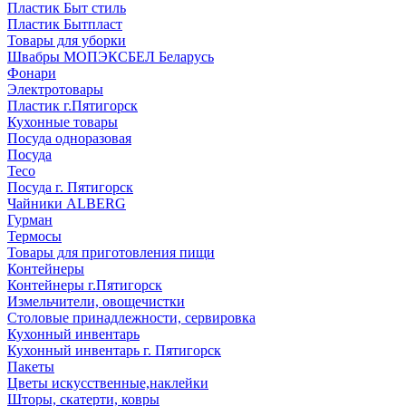
Пластик Быт стиль
Пластик Бытпласт
Товары для уборки
Швабры МОПЭКСБЕЛ Беларусь
Фонари
Электротовары
Пластик г.Пятигорск
Кухонные товары
Посуда одноразовая
Посуда
Teco
Посуда г. Пятигорск
Чайники ALBERG
Гурман
Термосы
Товары для приготовления пищи
Контейнеры
Контейнеры г.Пятигорск
Измельчители, овощечистки
Столовые принадлежности, сервировка
Кухонный инвентарь
Кухонный инвентарь г. Пятигорск
Пакеты
Цветы искусственные,наклейки
Шторы, скатерти, ковры