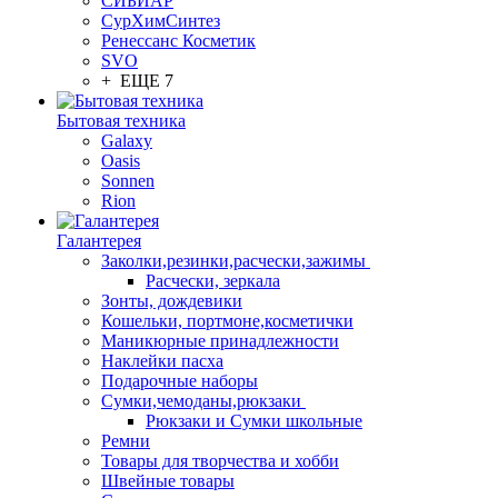
СИБИАР
СурХимСинтез
Ренессанс Косметик
SVO
+ ЕЩЕ 7
Бытовая техника
Galaxy
Oasis
Sonnen
Rion
Галантерея
Заколки,резинки,расчески,зажимы
Расчески, зеркала
Зонты, дождевики
Кошельки, портмоне,косметички
Маникюрные принадлежности
Наклейки пасха
Подарочные наборы
Сумки,чемоданы,рюкзаки
Рюкзаки и Сумки школьные
Ремни
Товары для творчества и хобби
Швейные товары