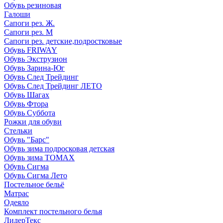
Обувь резиновая
Галоши
Сапоги рез. Ж.
Сапоги рез. М
Сапоги рез. детские,подростковые
Обувь FRIWAY
Обувь Экструзион
Обувь Зарина-Юг
Обувь След Трейдинг
Обувь След Трейдинг ЛЕТО
Обувь Шагах
Обувь Фтора
Обувь Суббота
Рожки для обуви
Стельки
Обувь "Барс"
Обувь зима подросковая детская
Обувь зима ТОМАХ
Обувь Сигма
Обувь Сигма Лето
Постельное бельё
Матрас
Одеяло
Комплект постельного белья
ЛидерТекс