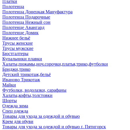
Платки
Полотенца
Полотенца Донецкая Мануфактура
Полотенца Подарочные
Полотенца Нежный сон
Полотенце Авангард
Полотенце Домик
Нижнее бельё
Трусы женские
Трусы мужские
Бюстгалтеры
Купальники плавки
Халаты,пижамы,ноч.сорочки,платья,трико,футболки
Бриджи,трико
Детский трикотаж,бельё
Иваново Трикотаж
Майки
Футболки, водолазки, сарафаны
Халаты,кофты,толстовки
Шорты
Одежда зима
Спец одежда
Товары для ухода за одеждой и обувью
Крем для обуви
Товары для ухода за одеждой и обувью г. Пятигорск