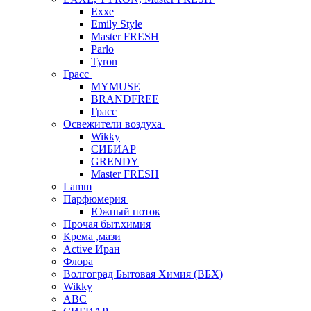
Exxe
Emily Style
Master FRESH
Parlo
Tyron
Грасс
MYMUSE
BRANDFREE
Грасс
Освежители воздуха
Wikky
СИБИАР
GRENDY
Master FRESH
Lamm
Парфюмерия
Южный поток
Прочая быт.химия
Крема ,мази
Аctive Иран
Флора
Волгоград Бытовая Химия (ВБХ)
Wikky
АВС