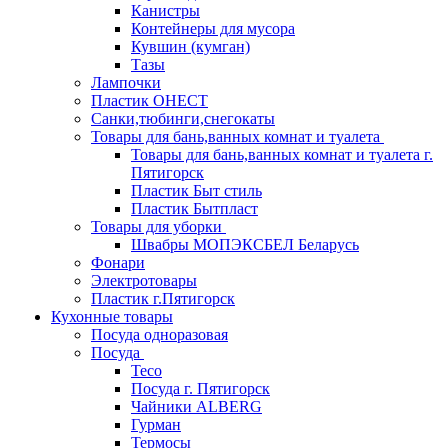
Канистры
Контейнеры для мусора
Кувшин (кумган)
Тазы
Лампочки
Пластик ОНЕСТ
Санки,тюбинги,снегокаты
Товары для бань,ванных комнат и туалета
Товары для бань,ванных комнат и туалета г.
Пятигорск
Пластик Быт стиль
Пластик Бытпласт
Товары для уборки
Швабры МОПЭКСБЕЛ Беларусь
Фонари
Электротовары
Пластик г.Пятигорск
Кухонные товары
Посуда одноразовая
Посуда
Teco
Посуда г. Пятигорск
Чайники ALBERG
Гурман
Термосы