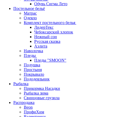
Обувь Сигма Лето
Постельное бельё
Матрас
Одеяло
Комплект постельного белья
ЛидерТекс
Чебоксарский хлопок
Нежный сон
Русская сказка
Аэлита
Наволочка
Пледы
Пледы "SMOON"
Подушка
Простыня
Покрывало
Пододеяльник
Рыбалка
Прикормка Насадки
Рыбалка зима
Свинцовые грузила
Распродажа
Beon
ПрофиХим
Валентинки