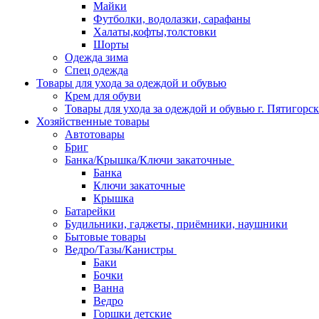
Майки
Футболки, водолазки, сарафаны
Халаты,кофты,толстовки
Шорты
Одежда зима
Спец одежда
Товары для ухода за одеждой и обувью
Крем для обуви
Товары для ухода за одеждой и обувью г. Пятигорск
Хозяйственные товары
Автотовары
Бриг
Банка/Крышка/Ключи закаточные
Банка
Ключи закаточные
Крышка
Батарейки
Будильники, гаджеты, приёмники, наушники
Бытовые товары
Ведро/Тазы/Канистры
Баки
Бочки
Ванна
Ведро
Горшки детские