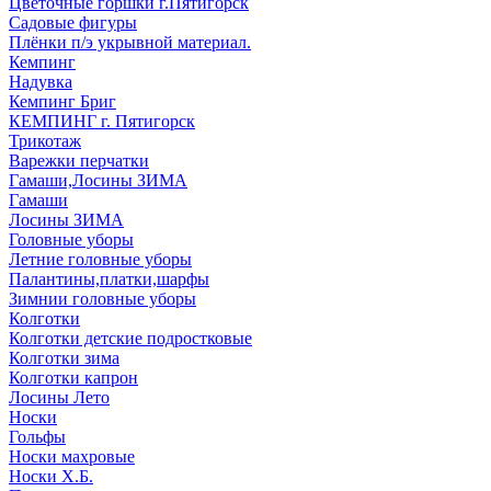
Цветочные горшки г.Пятигорск
Садовые фигуры
Плёнки п/э укрывной материал.
Кемпинг
Надувка
Кемпинг Бриг
КЕМПИНГ г. Пятигорск
Трикотаж
Варежки перчатки
Гамаши,Лосины ЗИМА
Гамаши
Лосины ЗИМА
Головные уборы
Летние головные уборы
Палантины,платки,шарфы
Зимнии головные уборы
Колготки
Колготки детские подростковые
Колготки зима
Колготки капрон
Лосины Лето
Носки
Гольфы
Носки махровые
Носки Х.Б.