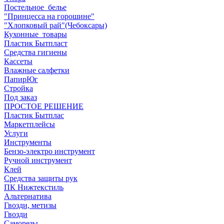
Постельное_белье
"Принцесса на горошине"
"Хлопковый рай"(Чебоксары)
Кухонные_товары
Пластик Бытпласт
Средства гигиены
Кассеты
Влажные салфетки
ПапирЮг
Стройка
Под заказ
ПРОСТОЕ РЕШЕНИЕ
Пластик Бытплас
Маркетплейсы
Услуги
Инструменты
Бензо-электро инструмент
Ручной инструмент
Клей
Средства защиты рук
ПК Нижтекстиль
Альтернатива
Гвозди, метизы
Гвозди
Саморезы