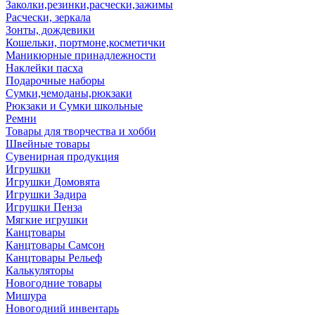
Заколки,резинки,расчески,зажимы
Расчески, зеркала
Зонты, дождевики
Кошельки, портмоне,косметички
Маникюрные принадлежности
Наклейки пасха
Подарочные наборы
Сумки,чемоданы,рюкзаки
Рюкзаки и Сумки школьные
Ремни
Товары для творчества и хобби
Швейные товары
Сувенирная продукция
Игрушки
Игрушки Домовята
Игрушки Задира
Игрушки Пенза
Мягкие игрушки
Канцтовары
Канцтовары Самсон
Канцтовары Рельеф
Калькуляторы
Новогодние товары
Мишура
Новогодний инвентарь