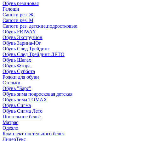
Обувь резиновая
Галоши
Сапоги рез. Ж.
Сапоги рез. М
Сапоги рез. детские,подростковые
Обувь FRIWAY
Обувь Экструзион
Обувь Зарина-Юг
Обувь След Трейдинг
Обувь След Трейдинг ЛЕТО
Обувь Шагах
Обувь Фтора
Обувь Суббота
Рожки для обуви
Стельки
Обувь "Барс"
Обувь зима подросковая детская
Обувь зима ТОМАХ
Обувь Сигма
Обувь Сигма Лето
Постельное бельё
Матрас
Одеяло
Комплект постельного белья
ЛидерТекс