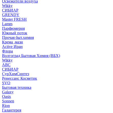
Освежители воздуха
Wikky
СИБИАР
GRENDY
Master FRESH
Lamm
Парфюмерия
Южный поток
Прочая быт.химия
Крема ,мази
Аctive Иран
Флора
Волгоград Бытовая Химия (ВБХ)
Wikky
АВС
СИБИАР
СурХимСинтез
Ренессанс Косметик
SVO
Бытовая техника
Galaxy
Oasis
Sonnen
Rion
Галантерея