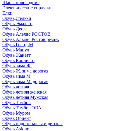
Шары новогодние
Электрические гирлянды
Елки
Обувь,стельки
Обувь Эмальто
Обувь Десла
Обувь Альянс РОСТОВ
Обувь Альянс Ростов резин.
Обувь Гранд-М
Обувь Манул
Обувь Жанетт
Обувь Корнетто
Обувь зима Ж.
Обувь Ж. зима дорогая
Обувь зима М.
Обувь зима М. дорогая
Обувь летняя
Обувь летняя женская
Обувь летняя Мужская
Обувь Тамбов
Обувь Тамбов ЭВА
Обувь Муром
Обувь Ориент
Обувь подростковая и детская
Обувь Askum