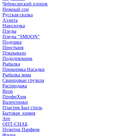
Чебоксарский хлопок
Нежный сон
Русская сказка
Аэлита
Наволочка
Пледы
Пледы "SMOON"
Подушка
Простыня
Покрывало
Пододеяльник
Рыбалка
Прикормка Насадки
Рыбалка зима
Свинцовые грузила
Распродажа
Beon
ПрофиХим
Валентинки
Пластик Быт стиль
Бытовая_химия
Ave
ОПТ-СНАБ
Позитив Парфюм
Флора