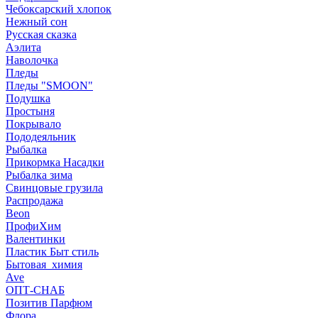
Чебоксарский хлопок
Нежный сон
Русская сказка
Аэлита
Наволочка
Пледы
Пледы "SMOON"
Подушка
Простыня
Покрывало
Пододеяльник
Рыбалка
Прикормка Насадки
Рыбалка зима
Свинцовые грузила
Распродажа
Beon
ПрофиХим
Валентинки
Пластик Быт стиль
Бытовая_химия
Ave
ОПТ-СНАБ
Позитив Парфюм
Флора