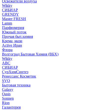
Освежители воздуха
Wikky
СИБИАР
GRENDY
Master FRESH
Lamm
Парфюмерия
Южный поток
Прочая быт.химия
Крема ,мази
Аctive Иран
Флора
Волгоград Бытовая Химия (ВБХ)
Wikky
АВС
СИБИАР
СурХимСинтез
Ренессанс Косметик
SVO
Бытовая техника
Galaxy
Oasis
Sonnen
Rion
Галантерея