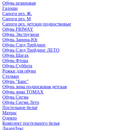
Обувь резиновая
Галоши
Сапоги рез. Ж.
Сапоги рез. М
Сапоги рез. детские,подростковые
Обувь FRIWAY
Обувь Экструзион
Обувь Зарина-Юг
Обувь След Трейдинг
Обувь След Трейдинг ЛЕТО
Обувь Шагах
Обувь Фтора
Обувь Суббота
Рожки для обуви
Стельки
Обувь "Барс"
Обувь зима подросковая детская
Обувь зима ТОМАХ
Обувь Сигма
Обувь Сигма Лето
Постельное бельё
Матрас
Одеяло
Комплект постельного белья
ЛидерТекс