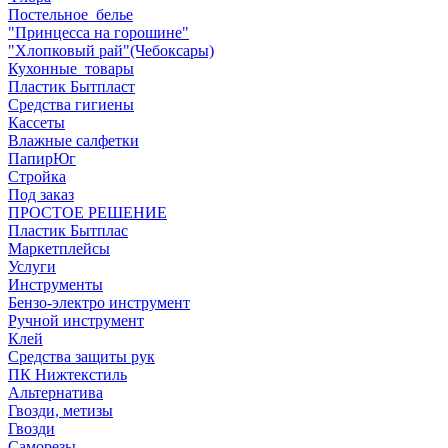
Постельное_белье
"Принцесса на горошине"
"Хлопковый рай"(Чебоксары)
Кухонные_товары
Пластик Бытпласт
Средства гигиены
Кассеты
Влажные салфетки
ПапирЮг
Стройка
Под заказ
ПРОСТОЕ РЕШЕНИЕ
Пластик Бытплас
Маркетплейсы
Услуги
Инструменты
Бензо-электро инструмент
Ручной инструмент
Клей
Средства защиты рук
ПК Нижтекстиль
Альтернатива
Гвозди, метизы
Гвозди
Саморезы