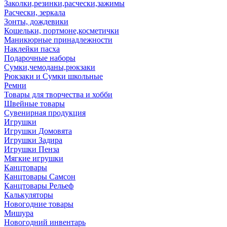
Заколки,резинки,расчески,зажимы
Расчески, зеркала
Зонты, дождевики
Кошельки, портмоне,косметички
Маникюрные принадлежности
Наклейки пасха
Подарочные наборы
Сумки,чемоданы,рюкзаки
Рюкзаки и Сумки школьные
Ремни
Товары для творчества и хобби
Швейные товары
Сувенирная продукция
Игрушки
Игрушки Домовята
Игрушки Задира
Игрушки Пенза
Мягкие игрушки
Канцтовары
Канцтовары Самсон
Канцтовары Рельеф
Калькуляторы
Новогодние товары
Мишура
Новогодний инвентарь