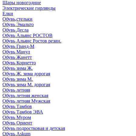
Шары новогодние
Электрические гирлянды
Елки
Обувь,стельки
Обувь Эмальто
Обувь Десла
Обувь Альянс РОСТОВ
Обувь Альянс Ростов резин.
Обувь Гранд-М
Обувь Манул
Обувь Жанетт
Обувь Корнетто
Обувь зима Ж.
Обувь Ж. зима дорогая
Обувь зима М.
Обувь зима М. дорогая
Обувь летняя
Обувь летняя женская
Обувь летняя Мужская
Обувь Тамбов
Обувь Тамбов ЭВА
Обувь Муром
Обувь Ориент
Обувь подростковая и детская
Обувь Askum