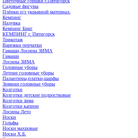
Цветочные горшки г.Пятигорск
Садовые фигуры
Плёнки п/э укрывной материал.
Кемпинг
Надувка
Кемпинг Бриг
КЕМПИНГ г. Пятигорск
Трикотаж
Варежки перчатки
Гамаши,Лосины ЗИМА
Гамаши
Лосины ЗИМА
Головные уборы
Летние головные уборы
Палантины,платки,шарфы
Зимнии головные уборы
Колготки
Колготки детские подростковые
Колготки зима
Колготки капрон
Лосины Лето
Носки
Гольфы
Носки махровые
Носки Х.Б.