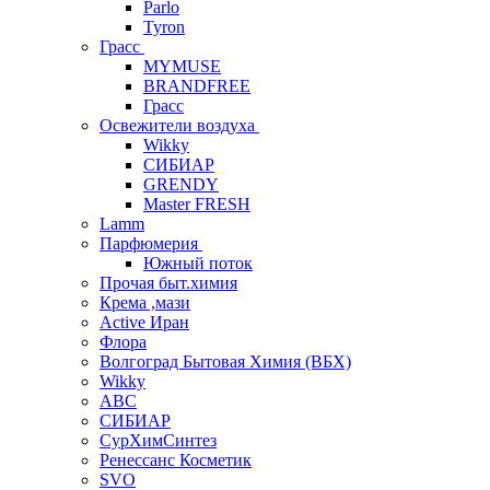
Parlo
Tyron
Грасс
MYMUSE
BRANDFREE
Грасс
Освежители воздуха
Wikky
СИБИАР
GRENDY
Master FRESH
Lamm
Парфюмерия
Южный поток
Прочая быт.химия
Крема ,мази
Аctive Иран
Флора
Волгоград Бытовая Химия (ВБХ)
Wikky
АВС
СИБИАР
СурХимСинтез
Ренессанс Косметик
SVO