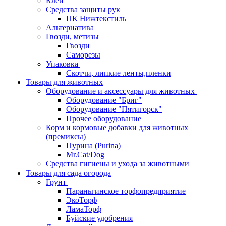
Клей
Средства защиты рук
ПК Нижтекстиль
Альтернатива
Гвозди, метизы
Гвозди
Саморезы
Упаковка
Скотчи, липкие ленты,пленки
Товары для животных
Оборудование и аксессуары для животных
Оборудование "Бриг"
Оборудование "Пятигорск"
Прочее оборудование
Корм и кормовые добавки для животных
(премиксы)
Пурина (Purina)
Mr.Cat/Dog
Средства гигиены и ухода за животными
Товары для сада огорода
Грунт
Параньгинское торфопредприятие
ЭкоТорф
ЛамаТорф
Буйские удобрения