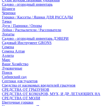
Сухие водорастворимые удобрения
Садово - огородный инвентарь
Шланги
Черенки
Горшки / Кассеты / Ящики ДЛЯ РАССАДЫ
Тачки
Дуги / Парники / Опоры
Лейки / Распылители / Рассеиватели
Лопаты
Садово - огородный инвентарь ДЭВЕРИ
Садовый Инструмент GRONS
Семена
Семена Алтая
Аэлита
Марс
Ваше Хозяйство
Луковичные
Поиск
Сибирский сад
Септики для туалетов
Средства от насекомых вредителей грызунов
СPEДСТВА ОТ ГРЫЗУНОВ
СРЕДСТВА ОТ КОМАРОВ, МУХ, И ДР. ЛЕТАЮЩИХ НА
СРЕДСТВА ОТ МОЛИ
Цветочные горшки