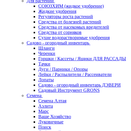
Для растений
СОЮЗХИМ (жидкое удобрение)
Жидкие удобрения
Регуляторы роста растений
Средства от болезней растений
Средства от насекомых вредителей
Средства от сорняков
Сухие водорастворимые удобрения
Садово - огородный инвентарь
Шланги
Черенки
Горшки / Кассеты / Ящики ДЛЯ РАССАДЫ
Тачки
Дуги / Парники / Опоры
Лейки / Распылители / Рассеиватели
Лопаты
Садово - огородный инвентарь ДЭВЕРИ
Садовый Инструмент GRONS
Семена
Семена Алтая
Аэлита
Марс
Ваше Хозяйство
Луковичные
Поиск