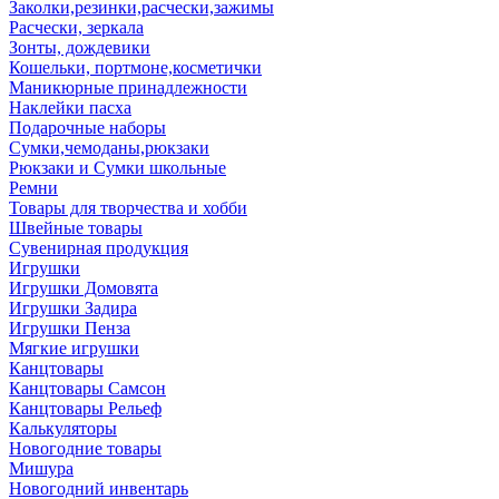
Заколки,резинки,расчески,зажимы
Расчески, зеркала
Зонты, дождевики
Кошельки, портмоне,косметички
Маникюрные принадлежности
Наклейки пасха
Подарочные наборы
Сумки,чемоданы,рюкзаки
Рюкзаки и Сумки школьные
Ремни
Товары для творчества и хобби
Швейные товары
Сувенирная продукция
Игрушки
Игрушки Домовята
Игрушки Задира
Игрушки Пенза
Мягкие игрушки
Канцтовары
Канцтовары Самсон
Канцтовары Рельеф
Калькуляторы
Новогодние товары
Мишура
Новогодний инвентарь