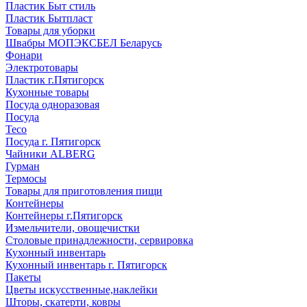
Пластик Быт стиль
Пластик Бытпласт
Товары для уборки
Швабры МОПЭКСБЕЛ Беларусь
Фонари
Электротовары
Пластик г.Пятигорск
Кухонные товары
Посуда одноразовая
Посуда
Teco
Посуда г. Пятигорск
Чайники ALBERG
Гурман
Термосы
Товары для приготовления пищи
Контейнеры
Контейнеры г.Пятигорск
Измельчители, овощечистки
Столовые принадлежности, сервировка
Кухонный инвентарь
Кухонный инвентарь г. Пятигорск
Пакеты
Цветы искусственные,наклейки
Шторы, скатерти, ковры