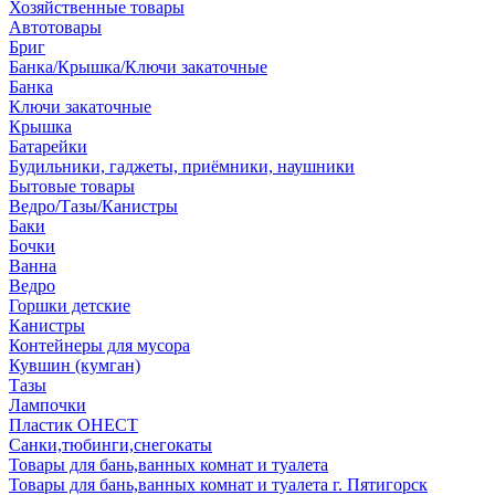
Хозяйственные товары
Автотовары
Бриг
Банка/Крышка/Ключи закаточные
Банка
Ключи закаточные
Крышка
Батарейки
Будильники, гаджеты, приёмники, наушники
Бытовые товары
Ведро/Тазы/Канистры
Баки
Бочки
Ванна
Ведро
Горшки детские
Канистры
Контейнеры для мусора
Кувшин (кумган)
Тазы
Лампочки
Пластик ОНЕСТ
Санки,тюбинги,снегокаты
Товары для бань,ванных комнат и туалета
Товары для бань,ванных комнат и туалета г. Пятигорск