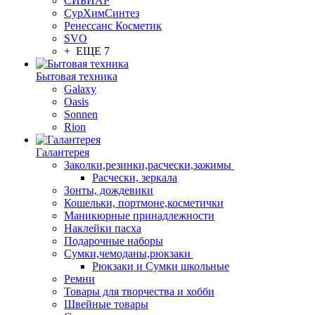
СИБИАР
СурХимСинтез
Ренессанс Косметик
SVO
+ ЕЩЕ 7
Бытовая техника
Galaxy
Oasis
Sonnen
Rion
Галантерея
Заколки,резинки,расчески,зажимы
Расчески, зеркала
Зонты, дождевики
Кошельки, портмоне,косметички
Маникюрные принадлежности
Наклейки пасха
Подарочные наборы
Сумки,чемоданы,рюкзаки
Рюкзаки и Сумки школьные
Ремни
Товары для творчества и хобби
Швейные товары