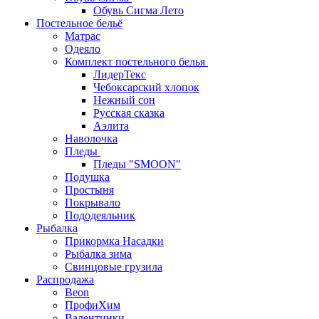
Обувь Сигма Лето
Постельное бельё
Матрас
Одеяло
Комплект постельного белья
ЛидерТекс
Чебоксарский хлопок
Нежный сон
Русская сказка
Аэлита
Наволочка
Пледы
Пледы "SMOON"
Подушка
Простыня
Покрывало
Пододеяльник
Рыбалка
Прикормка Насадки
Рыбалка зима
Свинцовые грузила
Распродажа
Beon
ПрофиХим
Валентинки