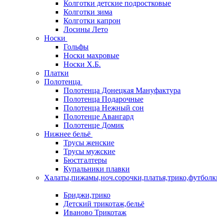
Колготки детские подростковые
Колготки зима
Колготки капрон
Лосины Лето
Носки
Гольфы
Носки махровые
Носки Х.Б.
Платки
Полотенца
Полотенца Донецкая Мануфактура
Полотенца Подарочные
Полотенца Нежный сон
Полотенце Авангард
Полотенце Домик
Нижнее бельё
Трусы женские
Трусы мужские
Бюстгалтеры
Купальники плавки
Халаты,пижамы,ноч.сорочки,платья,трико,футболк
Бриджи,трико
Детский трикотаж,бельё
Иваново Трикотаж