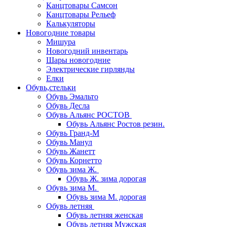
Канцтовары Самсон
Канцтовары Рельеф
Калькуляторы
Новогодние товары
Мишура
Новогодний инвентарь
Шары новогодние
Электрические гирлянды
Елки
Обувь,стельки
Обувь Эмальто
Обувь Десла
Обувь Альянс РОСТОВ
Обувь Альянс Ростов резин.
Обувь Гранд-М
Обувь Манул
Обувь Жанетт
Обувь Корнетто
Обувь зима Ж.
Обувь Ж. зима дорогая
Обувь зима М.
Обувь зима М. дорогая
Обувь летняя
Обувь летняя женская
Обувь летняя Мужская