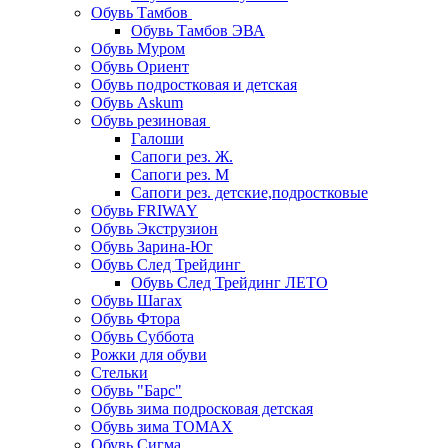
Обувь Тамбов
Обувь Тамбов ЭВА
Обувь Муром
Обувь Ориент
Обувь подростковая и детская
Обувь Askum
Обувь резиновая
Галоши
Сапоги рез. Ж.
Сапоги рез. М
Сапоги рез. детские,подростковые
Обувь FRIWAY
Обувь Экструзион
Обувь Зарина-Юг
Обувь След Трейдинг
Обувь След Трейдинг ЛЕТО
Обувь Шагах
Обувь Фтора
Обувь Суббота
Рожки для обуви
Стельки
Обувь "Барс"
Обувь зима подросковая детская
Обувь зима ТОМАХ
Обувь Сигма