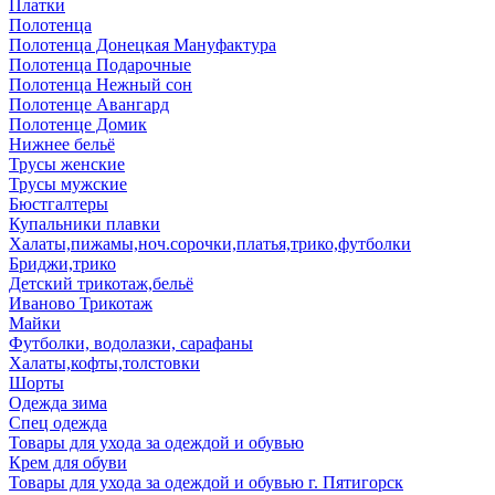
Платки
Полотенца
Полотенца Донецкая Мануфактура
Полотенца Подарочные
Полотенца Нежный сон
Полотенце Авангард
Полотенце Домик
Нижнее бельё
Трусы женские
Трусы мужские
Бюстгалтеры
Купальники плавки
Халаты,пижамы,ноч.сорочки,платья,трико,футболки
Бриджи,трико
Детский трикотаж,бельё
Иваново Трикотаж
Майки
Футболки, водолазки, сарафаны
Халаты,кофты,толстовки
Шорты
Одежда зима
Спец одежда
Товары для ухода за одеждой и обувью
Крем для обуви
Товары для ухода за одеждой и обувью г. Пятигорск