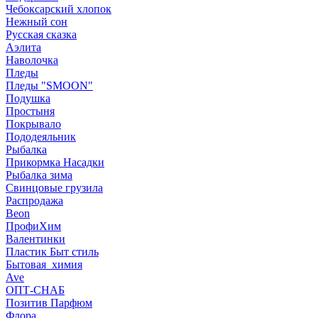
Чебоксарский хлопок
Нежный сон
Русская сказка
Аэлита
Наволочка
Пледы
Пледы "SMOON"
Подушка
Простыня
Покрывало
Пододеяльник
Рыбалка
Прикормка Насадки
Рыбалка зима
Свинцовые грузила
Распродажа
Beon
ПрофиХим
Валентинки
Пластик Быт стиль
Бытовая_химия
Ave
ОПТ-СНАБ
Позитив Парфюм
Флора