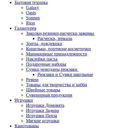
Бытовая техника
Galaxy
Oasis
Sonnen
Rion
Галантерея
Заколки,резинки,расчески,зажимы
Расчески, зеркала
Зонты, дождевики
Кошельки, портмоне,косметички
Маникюрные принадлежности
Наклейки пасха
Подарочные наборы
Сумки,чемоданы,рюкзаки
Рюкзаки и Сумки школьные
Ремни
Товары для творчества и хобби
Швейные товары
Сувенирная продукция
Игрушки
Игрушки Домовята
Игрушки Задира
Игрушки Пенза
Мягкие игрушки
Канцтовары