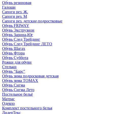
Обувь резиновая
Галоши
Сапоги рез. Ж.
Сапоги рез. М
Сапоги рез. детские,подростковые
Обувь FRIWAY
Обувь Экструзион
Обувь Зарина-Юг
Обувь След Трейдинг
Обувь След Трейдинг ЛЕТО
Обувь Шагах
Обувь Фтора
Обувь Суббота
Рожки для обуви
Стельки
Обувь "Барс"
Обувь зима подросковая детская
Обувь зима ТОМАХ
Обувь Сигма
Обувь Сигма Лето
Постельное бельё
Матрас
Одеяло
Комплект постельного белья
ЛидерТекс