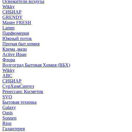
Освежители воздуха
Wikky
СИБИАР
GRENDY
Master FRESH
Lamm
Парфюмерия
Южный поток
Прочая быт.химия
Крема ,мази
Аctive Иран
Флора
Волгоград Бытовая Химия (ВБХ)
Wikky
АВС
СИБИАР
СурХимСинтез
Ренессанс Косметик
SVO
Бытовая техника
Galaxy
Oasis
Sonnen
Rion
Галантерея