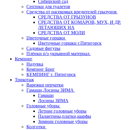
Сибирский сад
Септики для туалетов
Средства от насекомых вредителей грызунов
СPEДСТВА ОТ ГРЫЗУНОВ
СРЕДСТВА ОТ КОМАРОВ, МУХ, И ДР.
ЛЕТАЮЩИХ НА
СРЕДСТВА ОТ МОЛИ
Цветочные горшки
Цветочные горшки г.Пятигорск
Садовые фигуры
Плёнки п/э укрывной материал.
Кемпинг
Надувка
Кемпинг Бриг
КЕМПИНГ г. Пятигорск
Трикотаж
Варежки перчатки
Гамаши,Лосины ЗИМА
Гамаши
Лосины ЗИМА
Головные уборы
Летние головные уборы
Палантины,платки,шарфы
Зимнии головные уборы
Колготки