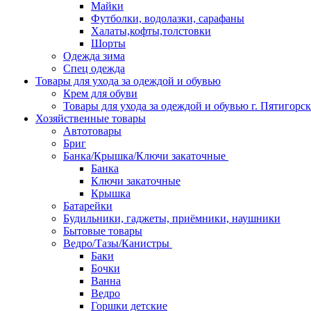
Майки
Футболки, водолазки, сарафаны
Халаты,кофты,толстовки
Шорты
Одежда зима
Спец одежда
Товары для ухода за одеждой и обувью
Крем для обуви
Товары для ухода за одеждой и обувью г. Пятигорск
Хозяйственные товары
Автотовары
Бриг
Банка/Крышка/Ключи закаточные
Банка
Ключи закаточные
Крышка
Батарейки
Будильники, гаджеты, приёмники, наушники
Бытовые товары
Ведро/Тазы/Канистры
Баки
Бочки
Ванна
Ведро
Горшки детские