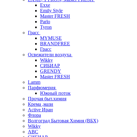
Exxe
Emily Style
Master FRESH
Parlo
Tyron
Грасс
MYMUSE
BRANDFREE
Грасс
Освежители воздуха
Wikky
СИБИАР
GRENDY
Master FRESH
Lamm
Парфюмерия
Южный поток
Прочая быт.химия
Крема ,мази
Аctive Иран
Флора
Волгоград Бытовая Химия (ВБХ)
Wikky
АВС