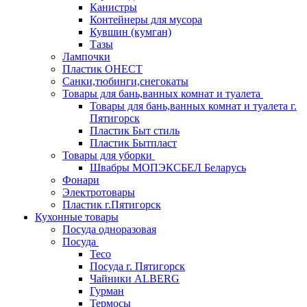
Канистры
Контейнеры для мусора
Кувшин (кумган)
Тазы
Лампочки
Пластик ОНЕСТ
Санки,тюбинги,снегокаты
Товары для бань,ванных комнат и туалета
Товары для бань,ванных комнат и туалета г.
Пятигорск
Пластик Быт стиль
Пластик Бытпласт
Товары для уборки
Швабры МОПЭКСБЕЛ Беларусь
Фонари
Электротовары
Пластик г.Пятигорск
Кухонные товары
Посуда одноразовая
Посуда
Teco
Посуда г. Пятигорск
Чайники ALBERG
Гурман
Термосы