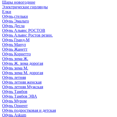
Шары новогодние
Электрические гирлянды
Елки
Обувь,стельки
Обувь Эмальто
Обувь Десла
Обувь Альянс РОСТОВ
Обувь Альянс Ростов резин.
Обувь Гранд-М
Обувь Манул
Обувь Жанетт
Обувь Корнетто
Обувь зима Ж.
Обувь Ж. зима дорогая
Обувь зима М.
Обувь зима М. дорогая
Обувь летняя
Обувь летняя женская
Обувь летняя Мужская
Обувь Тамбов
Обувь Тамбов ЭВА
Обувь Муром
Обувь Ориент
Обувь подростковая и детская
Обувь Askum