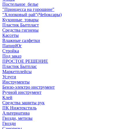
Постельное_белье
"Принцесса на горошине"
"Хлопковый рай"(Чебоксары)
Кухонные_товары
Пластик Бытпласт
Средства гигиены
Кассеты
Влажные салфетки
ПапирЮг
Стройка
Под заказ
ПРОСТОЕ РЕШЕНИЕ
Пластик Бытплас
Маркетплейсы
Услуги
Инструменты
Бензо-электро инструмент
Ручной инструмент
Клей
Средства защиты рук
ПК Нижтекстиль
Альтернатива
Гвозди, метизы
Гвозди
Саморезы