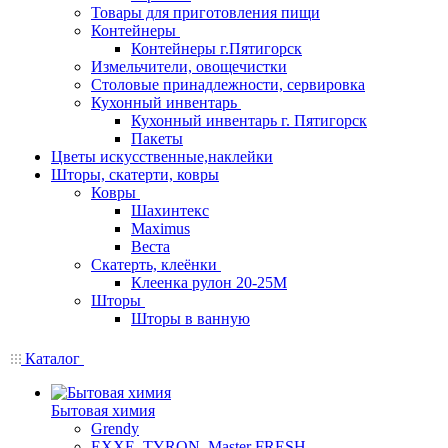
Товары для приготовления пищи
Контейнеры
Контейнеры г.Пятигорск
Измельчители, овощечистки
Столовые принадлежности, сервировка
Кухонный инвентарь
Кухонный инвентарь г. Пятигорск
Пакеты
Цветы искусственные,наклейки
Шторы, скатерти, ковры
Ковры
Шахинтекс
Maximus
Веста
Скатерть, клеёнки
Клеенка рулон 20-25М
Шторы
Шторы в ванную
Каталог
Бытовая химия
Grendy
EXXE, TYRON, Master FRESH