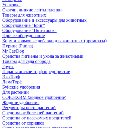
Упаковка
Скотчи, липкие ленты,пленки
Товары для животных
Оборудование и аксессуары для животных
Оборудование "Бриг"
Оборудование "Пятигорск"
Прочее оборудование
Корм и кормовые добавки для животных (премиксы)
Пурина (Purina)
Mr.Cat/Dog
Средства гигиены и ухода за животными
Товары для сада огорода
Грунт
Параньгинское торфопредприятие
ЭкоТорф
ЛамаТорф
Буйские удобрения
Для растений
СОЮЗХИМ (жидкое удобрение)
Жидкие удобрения
Регуляторы роста растений
Средства от болезней растений
Средства от насекомых вредителей
Средства от сорняков