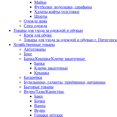
Майки
Футболки, водолазки, сарафаны
Халаты,кофты,толстовки
Шорты
Одежда зима
Спец одежда
Товары для ухода за одеждой и обувью
Крем для обуви
Товары для ухода за одеждой и обувью г. Пятигорск
Хозяйственные товары
Автотовары
Бриг
Банка/Крышка/Ключи закаточные
Банка
Ключи закаточные
Крышка
Батарейки
Будильники, гаджеты, приёмники, наушники
Бытовые товары
Ведро/Тазы/Канистры
Баки
Бочки
Ванна
Ведро
Горшки детские