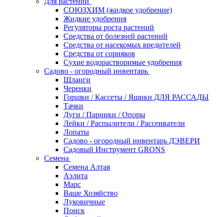
Для растений
СОЮЗХИМ (жидкое удобрение)
Жидкие удобрения
Регуляторы роста растений
Средства от болезней растений
Средства от насекомых вредителей
Средства от сорняков
Сухие водорастворимые удобрения
Садово - огородный инвентарь
Шланги
Черенки
Горшки / Кассеты / Ящики ДЛЯ РАССАДЫ
Тачки
Дуги / Парники / Опоры
Лейки / Распылители / Рассеиватели
Лопаты
Садово - огородный инвентарь ДЭВЕРИ
Садовый Инструмент GRONS
Семена
Семена Алтая
Аэлита
Марс
Ваше Хозяйство
Луковичные
Поиск