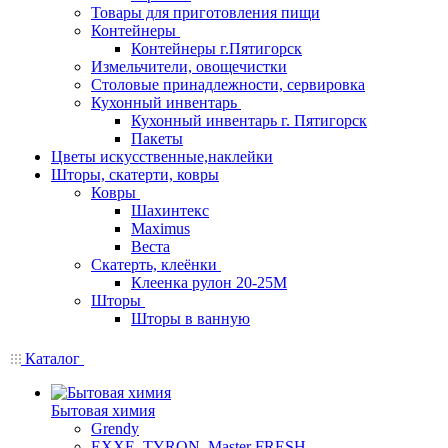
Товары для приготовления пищи
Контейнеры
Контейнеры г.Пятигорск
Измельчители, овощечистки
Столовые принадлежности, сервировка
Кухонный инвентарь
Кухонный инвентарь г. Пятигорск
Пакеты
Цветы искусственные,наклейки
Шторы, скатерти, ковры
Ковры
Шахинтекс
Maximus
Веста
Скатерть, клеёнки
Клеенка рулон 20-25М
Шторы
Шторы в ванную
Каталог
Бытовая химия
Grendy
EXXE, TYRON, Master FRESH