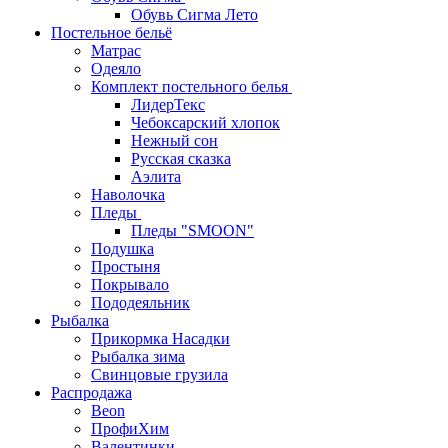
Обувь Сигма Лето
Постельное бельё
Матрас
Одеяло
Комплект постельного белья
ЛидерТекс
Чебоксарский хлопок
Нежный сон
Русская сказка
Аэлита
Наволочка
Пледы
Пледы "SMOON"
Подушка
Простыня
Покрывало
Пододеяльник
Рыбалка
Прикормка Насадки
Рыбалка зима
Свинцовые грузила
Распродажа
Beon
ПрофиХим
Валентинки