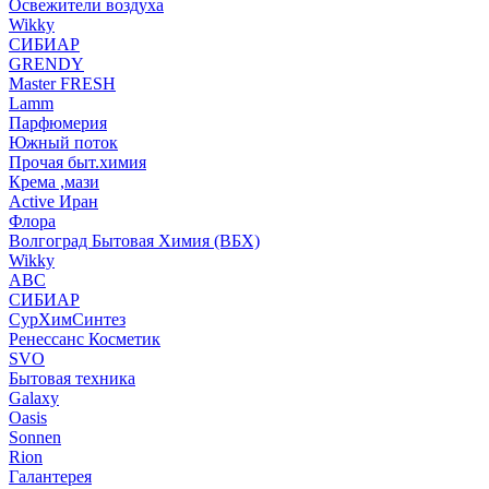
Освежители воздуха
Wikky
СИБИАР
GRENDY
Master FRESH
Lamm
Парфюмерия
Южный поток
Прочая быт.химия
Крема ,мази
Аctive Иран
Флора
Волгоград Бытовая Химия (ВБХ)
Wikky
АВС
СИБИАР
СурХимСинтез
Ренессанс Косметик
SVO
Бытовая техника
Galaxy
Oasis
Sonnen
Rion
Галантерея