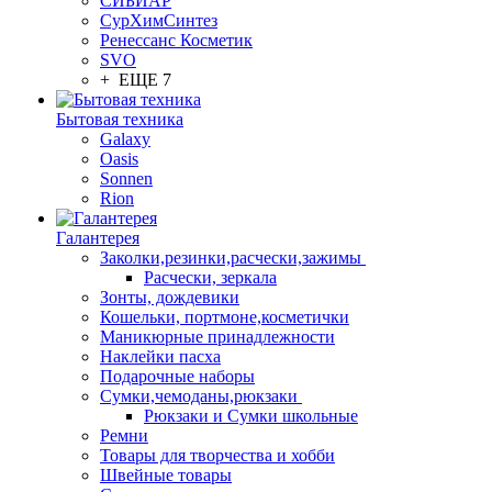
СИБИАР
СурХимСинтез
Ренессанс Косметик
SVO
+ ЕЩЕ 7
Бытовая техника
Galaxy
Oasis
Sonnen
Rion
Галантерея
Заколки,резинки,расчески,зажимы
Расчески, зеркала
Зонты, дождевики
Кошельки, портмоне,косметички
Маникюрные принадлежности
Наклейки пасха
Подарочные наборы
Сумки,чемоданы,рюкзаки
Рюкзаки и Сумки школьные
Ремни
Товары для творчества и хобби
Швейные товары