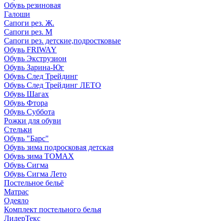
Обувь резиновая
Галоши
Сапоги рез. Ж.
Сапоги рез. М
Сапоги рез. детские,подростковые
Обувь FRIWAY
Обувь Экструзион
Обувь Зарина-Юг
Обувь След Трейдинг
Обувь След Трейдинг ЛЕТО
Обувь Шагах
Обувь Фтора
Обувь Суббота
Рожки для обуви
Стельки
Обувь "Барс"
Обувь зима подросковая детская
Обувь зима ТОМАХ
Обувь Сигма
Обувь Сигма Лето
Постельное бельё
Матрас
Одеяло
Комплект постельного белья
ЛидерТекс