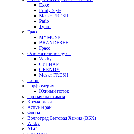
Exxe
Emily Style
Master FRESH
Parlo
Tyron
Грасс
MYMUSE
BRANDFREE
Грасс
Освежители воздуха
Wikky
СИБИАР
GRENDY
Master FRESH
Lamm
Парфюмерия
Южный поток
Прочая быт.химия
Крема ,мази
Аctive Иран
Флора
Волгоград Бытовая Химия (ВБХ)
Wikky
АВС