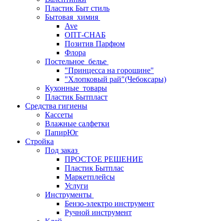
Пластик Быт стиль
Бытовая_химия
Ave
ОПТ-СНАБ
Позитив Парфюм
Флора
Постельное_белье
"Принцесса на горошине"
"Хлопковый рай"(Чебоксары)
Кухонные_товары
Пластик Бытпласт
Средства гигиены
Кассеты
Влажные салфетки
ПапирЮг
Стройка
Под заказ
ПРОСТОЕ РЕШЕНИЕ
Пластик Бытплас
Маркетплейсы
Услуги
Инструменты
Бензо-электро инструмент
Ручной инструмент