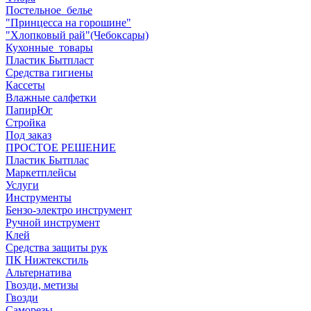
Постельное_белье
"Принцесса на горошине"
"Хлопковый рай"(Чебоксары)
Кухонные_товары
Пластик Бытпласт
Средства гигиены
Кассеты
Влажные салфетки
ПапирЮг
Стройка
Под заказ
ПРОСТОЕ РЕШЕНИЕ
Пластик Бытплас
Маркетплейсы
Услуги
Инструменты
Бензо-электро инструмент
Ручной инструмент
Клей
Средства защиты рук
ПК Нижтекстиль
Альтернатива
Гвозди, метизы
Гвозди
Саморезы