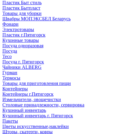
Пластик Быт стиль
Пластик Бытпласт
Товары для уборки
Швабры МОПЭКСБЕЛ Беларусь
Фонари
Электротовары
Пластик г.Пятигорск
Кухонные товары
Посуда одноразовая
Посуда
Teco
Посуда г. Пятигорск
Чайники ALBERG
Гурман
Термосы
Товары для приготовления пищи
Контейнеры
Контейнеры г.Пятигорск
Измельчители, овощечистки
Столовые принадлежности, сервировка
Кухонный инвентарь
Кухонный инвентарь г. Пятигорск
Пакеты
Цветы искусственные,наклейки
Шторы, скатерти, ковры