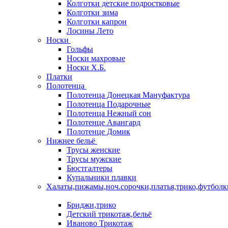
Колготки детские подростковые
Колготки зима
Колготки капрон
Лосины Лето
Носки
Гольфы
Носки махровые
Носки Х.Б.
Платки
Полотенца
Полотенца Донецкая Мануфактура
Полотенца Подарочные
Полотенца Нежный сон
Полотенце Авангард
Полотенце Домик
Нижнее бельё
Трусы женские
Трусы мужские
Бюстгалтеры
Купальники плавки
Халаты,пижамы,ноч.сорочки,платья,трико,футболк
Бриджи,трико
Детский трикотаж,бельё
Иваново Трикотаж