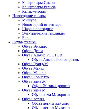
Канцтовары Самсон
Канцтовары Рельеф
Калькуляторы
Новогодние товары
Мишура
Новогодний инвентарь
Шары новогодние
Электрические гирлянды
Елки
Обувь,стельки
Обувь Эмальто
Обувь Десла
Обувь Альянс РОСТОВ
Обувь Альянс Ростов резин.
Обувь Гранд-М
Обувь Манул
Обувь Жанетт
Обувь Корнетто
Обувь зима Ж.
Обувь Ж. зима дорогая
Обувь зима М.
Обувь зима М. дорогая
Обувь летняя
Обувь летняя женская
Обувь летняя Мужская