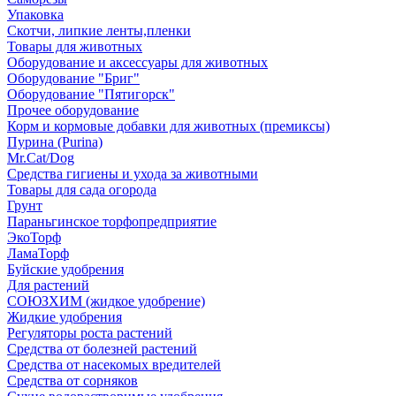
Упаковка
Скотчи, липкие ленты,пленки
Товары для животных
Оборудование и аксессуары для животных
Оборудование "Бриг"
Оборудование "Пятигорск"
Прочее оборудование
Корм и кормовые добавки для животных (премиксы)
Пурина (Purina)
Mr.Cat/Dog
Средства гигиены и ухода за животными
Товары для сада огорода
Грунт
Параньгинское торфопредприятие
ЭкоТорф
ЛамаТорф
Буйские удобрения
Для растений
СОЮЗХИМ (жидкое удобрение)
Жидкие удобрения
Регуляторы роста растений
Средства от болезней растений
Средства от насекомых вредителей
Средства от сорняков