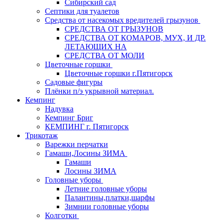
Сибирский сад
Септики для туалетов
Средства от насекомых вредителей грызунов
СPEДСТВА ОТ ГРЫЗУНОВ
СРЕДСТВА ОТ КОМАРОВ, МУХ, И ДР.
ЛЕТАЮЩИХ НА
СРЕДСТВА ОТ МОЛИ
Цветочные горшки
Цветочные горшки г.Пятигорск
Садовые фигуры
Плёнки п/э укрывной материал.
Кемпинг
Надувка
Кемпинг Бриг
КЕМПИНГ г. Пятигорск
Трикотаж
Варежки перчатки
Гамаши,Лосины ЗИМА
Гамаши
Лосины ЗИМА
Головные уборы
Летние головные уборы
Палантины,платки,шарфы
Зимнии головные уборы
Колготки