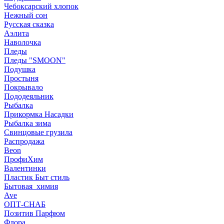
Чебоксарский хлопок
Нежный сон
Русская сказка
Аэлита
Наволочка
Пледы
Пледы "SMOON"
Подушка
Простыня
Покрывало
Пододеяльник
Рыбалка
Прикормка Насадки
Рыбалка зима
Свинцовые грузила
Распродажа
Beon
ПрофиХим
Валентинки
Пластик Быт стиль
Бытовая_химия
Ave
ОПТ-СНАБ
Позитив Парфюм
Флора