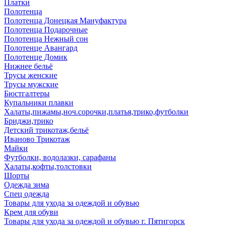
Платки
Полотенца
Полотенца Донецкая Мануфактура
Полотенца Подарочные
Полотенца Нежный сон
Полотенце Авангард
Полотенце Домик
Нижнее бельё
Трусы женские
Трусы мужские
Бюстгалтеры
Купальники плавки
Халаты,пижамы,ноч.сорочки,платья,трико,футболки
Бриджи,трико
Детский трикотаж,бельё
Иваново Трикотаж
Майки
Футболки, водолазки, сарафаны
Халаты,кофты,толстовки
Шорты
Одежда зима
Спец одежда
Товары для ухода за одеждой и обувью
Крем для обуви
Товары для ухода за одеждой и обувью г. Пятигорск