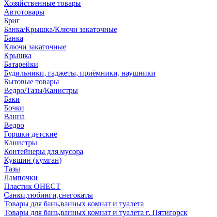
Хозяйственные товары
Автотовары
Бриг
Банка/Крышка/Ключи закаточные
Банка
Ключи закаточные
Крышка
Батарейки
Будильники, гаджеты, приёмники, наушники
Бытовые товары
Ведро/Тазы/Канистры
Баки
Бочки
Ванна
Ведро
Горшки детские
Канистры
Контейнеры для мусора
Кувшин (кумган)
Тазы
Лампочки
Пластик ОНЕСТ
Санки,тюбинги,снегокаты
Товары для бань,ванных комнат и туалета
Товары для бань,ванных комнат и туалета г. Пятигорск