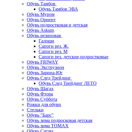
Обувь Тамбов
Обувь Тамбов ЭВА
Обувь Муром
Обувь Ориент
Обувь подростковая и детская
Обувь Askum
Обувь резиновая
Галоши
Сапоги рез. Ж.
Сапоги рез. М
Сапоги рез. детские,подростковые
Обувь FRIWAY
Обувь Экструзион
Обувь Зарина-Юг
Обувь След Трейдинг
Обувь След Трейдинг ЛЕТО
Обувь Шагах
Обувь Фтора
Обувь Суббота
Рожки для обуви
Стельки
Обувь "Барс"
Обувь зима подросковая детская
Обувь зима ТОМАХ
Обувь Сигма