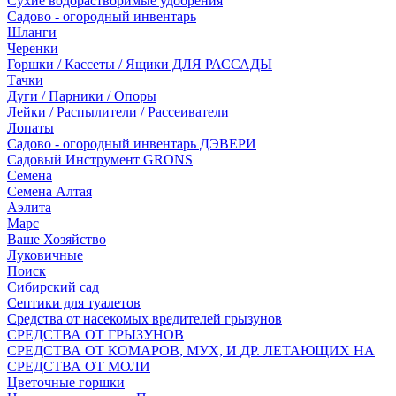
Сухие водорастворимые удобрения
Садово - огородный инвентарь
Шланги
Черенки
Горшки / Кассеты / Ящики ДЛЯ РАССАДЫ
Тачки
Дуги / Парники / Опоры
Лейки / Распылители / Рассеиватели
Лопаты
Садово - огородный инвентарь ДЭВЕРИ
Садовый Инструмент GRONS
Семена
Семена Алтая
Аэлита
Марс
Ваше Хозяйство
Луковичные
Поиск
Сибирский сад
Септики для туалетов
Средства от насекомых вредителей грызунов
СPEДСТВА ОТ ГРЫЗУНОВ
СРЕДСТВА ОТ КОМАРОВ, МУХ, И ДР. ЛЕТАЮЩИХ НА
СРЕДСТВА ОТ МОЛИ
Цветочные горшки