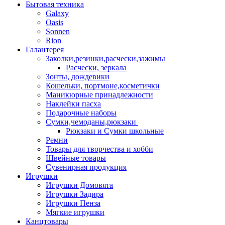
Бытовая техника
Galaxy
Oasis
Sonnen
Rion
Галантерея
Заколки,резинки,расчески,зажимы
Расчески, зеркала
Зонты, дождевики
Кошельки, портмоне,косметички
Маникюрные принадлежности
Наклейки пасха
Подарочные наборы
Сумки,чемоданы,рюкзаки
Рюкзаки и Сумки школьные
Ремни
Товары для творчества и хобби
Швейные товары
Сувенирная продукция
Игрушки
Игрушки Домовята
Игрушки Задира
Игрушки Пенза
Мягкие игрушки
Канцтовары