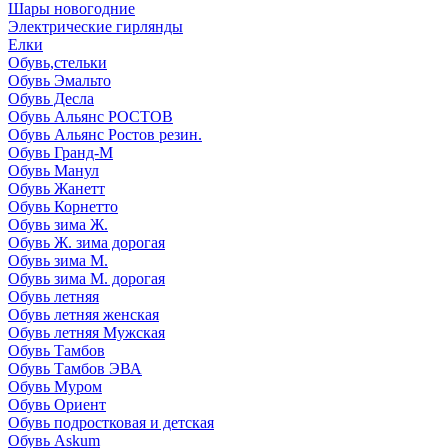
Шары новогодние
Электрические гирлянды
Елки
Обувь,стельки
Обувь Эмальто
Обувь Десла
Обувь Альянс РОСТОВ
Обувь Альянс Ростов резин.
Обувь Гранд-М
Обувь Манул
Обувь Жанетт
Обувь Корнетто
Обувь зима Ж.
Обувь Ж. зима дорогая
Обувь зима М.
Обувь зима М. дорогая
Обувь летняя
Обувь летняя женская
Обувь летняя Мужская
Обувь Тамбов
Обувь Тамбов ЭВА
Обувь Муром
Обувь Ориент
Обувь подростковая и детская
Обувь Askum