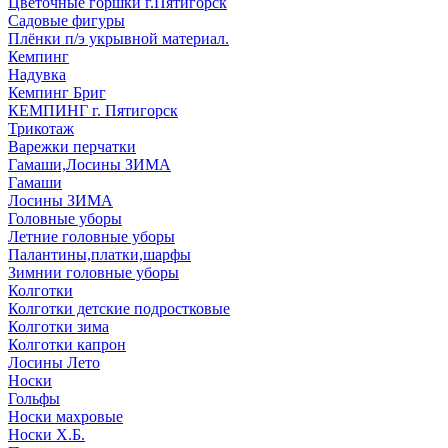
Цветочные горшки г.Пятигорск
Садовые фигуры
Плёнки п/э укрывной материал.
Кемпинг
Надувка
Кемпинг Бриг
КЕМПИНГ г. Пятигорск
Трикотаж
Варежки перчатки
Гамаши,Лосины ЗИМА
Гамаши
Лосины ЗИМА
Головные уборы
Летние головные уборы
Палантины,платки,шарфы
Зимнии головные уборы
Колготки
Колготки детские подростковые
Колготки зима
Колготки капрон
Лосины Лето
Носки
Гольфы
Носки махровые
Носки Х.Б.