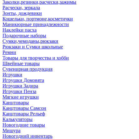
Заколки,резинки,расчески,зажимы
Расчески, зеркала
Зонты, дождевики
Кошельки, портмоне,косметички
Маникюрные принадлежности
Наклейки пасха
Подарочные наборы
Сумки,чемоданы,рюкзаки
Рюкзаки и Сумки школьные
Ремни
Товары для творчества и хобби
Швейные товары
Сувенирная продукция
Игрушки
Игрушки Домовята
Игрушки Задира
Игрушки Пенза
Мягкие игрушки
Канцтовары
Канцтовары Самсон
Канцтовары Рельеф
Калькуляторы
Новогодние товары
Мишура
Новогодний инвентарь