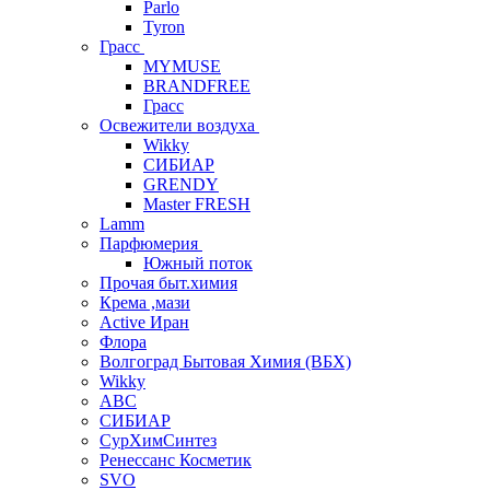
Parlo
Tyron
Грасс
MYMUSE
BRANDFREE
Грасс
Освежители воздуха
Wikky
СИБИАР
GRENDY
Master FRESH
Lamm
Парфюмерия
Южный поток
Прочая быт.химия
Крема ,мази
Аctive Иран
Флора
Волгоград Бытовая Химия (ВБХ)
Wikky
АВС
СИБИАР
СурХимСинтез
Ренессанс Косметик
SVO