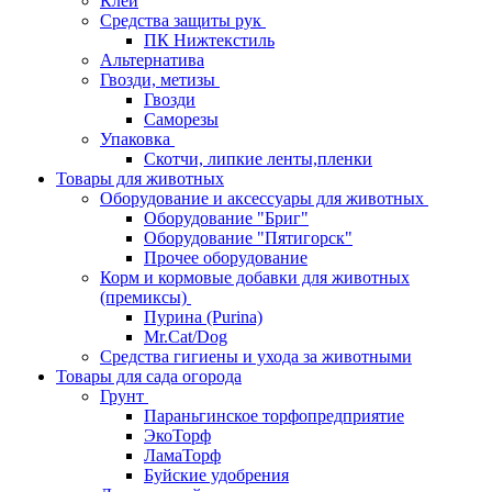
Клей
Средства защиты рук
ПК Нижтекстиль
Альтернатива
Гвозди, метизы
Гвозди
Саморезы
Упаковка
Скотчи, липкие ленты,пленки
Товары для животных
Оборудование и аксессуары для животных
Оборудование "Бриг"
Оборудование "Пятигорск"
Прочее оборудование
Корм и кормовые добавки для животных
(премиксы)
Пурина (Purina)
Mr.Cat/Dog
Средства гигиены и ухода за животными
Товары для сада огорода
Грунт
Параньгинское торфопредприятие
ЭкоТорф
ЛамаТорф
Буйские удобрения