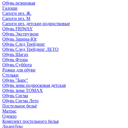
Обувь резиновая
Галоши
Сапоги рез. Ж.
Сапоги рез. М
Сапоги рез. детские,подростковые
Обувь FRIWAY
Обувь Экструзион
Обувь Зарина-Юг
Обувь След Трейдинг
Обувь След Трейдинг ЛЕТО
Обувь Шагах
Обувь Фтора
Обувь Суббота
Рожки для обуви
Стельки
Обувь "Барс"
Обувь зима подросковая детская
Обувь зима ТОМАХ
Обувь Сигма
Обувь Сигма Лето
Постельное бельё
Матрас
Одеяло
Комплект постельного белья
ЛидерТекс