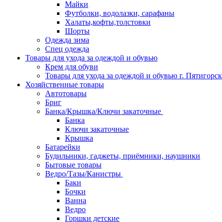
Майки
Футболки, водолазки, сарафаны
Халаты,кофты,толстовки
Шорты
Одежда зима
Спец одежда
Товары для ухода за одеждой и обувью
Крем для обуви
Товары для ухода за одеждой и обувью г. Пятигорск
Хозяйственные товары
Автотовары
Бриг
Банка/Крышка/Ключи закаточные
Банка
Ключи закаточные
Крышка
Батарейки
Будильники, гаджеты, приёмники, наушники
Бытовые товары
Ведро/Тазы/Канистры
Баки
Бочки
Ванна
Ведро
Горшки детские