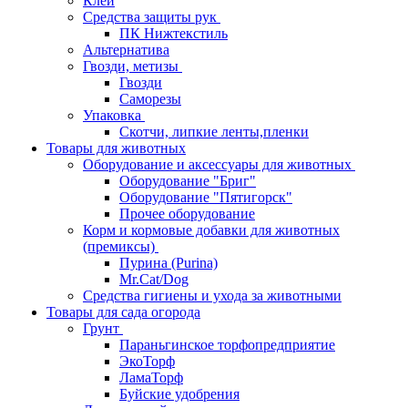
Клей
Средства защиты рук
ПК Нижтекстиль
Альтернатива
Гвозди, метизы
Гвозди
Саморезы
Упаковка
Скотчи, липкие ленты,пленки
Товары для животных
Оборудование и аксессуары для животных
Оборудование "Бриг"
Оборудование "Пятигорск"
Прочее оборудование
Корм и кормовые добавки для животных
(премиксы)
Пурина (Purina)
Mr.Cat/Dog
Средства гигиены и ухода за животными
Товары для сада огорода
Грунт
Параньгинское торфопредприятие
ЭкоТорф
ЛамаТорф
Буйские удобрения