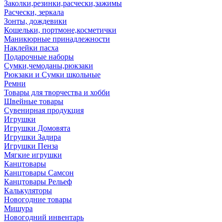
Заколки,резинки,расчески,зажимы
Расчески, зеркала
Зонты, дождевики
Кошельки, портмоне,косметички
Маникюрные принадлежности
Наклейки пасха
Подарочные наборы
Сумки,чемоданы,рюкзаки
Рюкзаки и Сумки школьные
Ремни
Товары для творчества и хобби
Швейные товары
Сувенирная продукция
Игрушки
Игрушки Домовята
Игрушки Задира
Игрушки Пенза
Мягкие игрушки
Канцтовары
Канцтовары Самсон
Канцтовары Рельеф
Калькуляторы
Новогодние товары
Мишура
Новогодний инвентарь