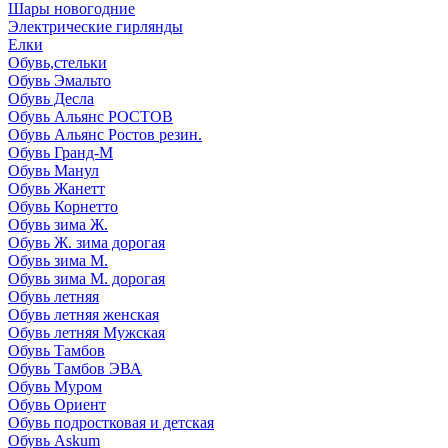
Шары новогодние
Электрические гирлянды
Елки
Обувь,стельки
Обувь Эмальто
Обувь Десла
Обувь Альянс РОСТОВ
Обувь Альянс Ростов резин.
Обувь Гранд-М
Обувь Манул
Обувь Жанетт
Обувь Корнетто
Обувь зима Ж.
Обувь Ж. зима дорогая
Обувь зима М.
Обувь зима М. дорогая
Обувь летняя
Обувь летняя женская
Обувь летняя Мужская
Обувь Тамбов
Обувь Тамбов ЭВА
Обувь Муром
Обувь Ориент
Обувь подростковая и детская
Обувь Askum