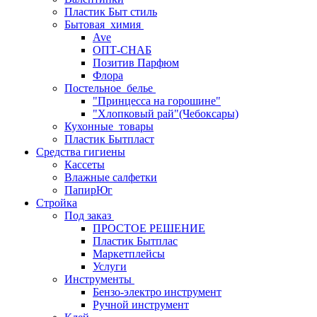
Пластик Быт стиль
Бытовая_химия
Ave
ОПТ-СНАБ
Позитив Парфюм
Флора
Постельное_белье
"Принцесса на горошине"
"Хлопковый рай"(Чебоксары)
Кухонные_товары
Пластик Бытпласт
Средства гигиены
Кассеты
Влажные салфетки
ПапирЮг
Стройка
Под заказ
ПРОСТОЕ РЕШЕНИЕ
Пластик Бытплас
Маркетплейсы
Услуги
Инструменты
Бензо-электро инструмент
Ручной инструмент