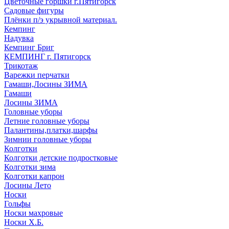
Цветочные горшки г.Пятигорск
Садовые фигуры
Плёнки п/э укрывной материал.
Кемпинг
Надувка
Кемпинг Бриг
КЕМПИНГ г. Пятигорск
Трикотаж
Варежки перчатки
Гамаши,Лосины ЗИМА
Гамаши
Лосины ЗИМА
Головные уборы
Летние головные уборы
Палантины,платки,шарфы
Зимнии головные уборы
Колготки
Колготки детские подростковые
Колготки зима
Колготки капрон
Лосины Лето
Носки
Гольфы
Носки махровые
Носки Х.Б.