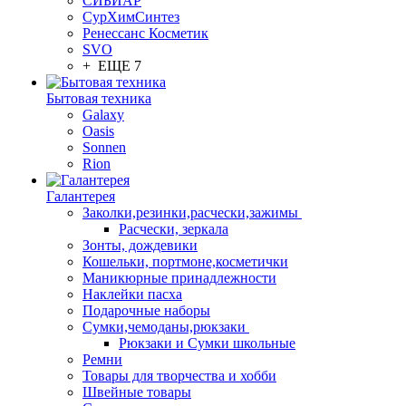
СИБИАР
СурХимСинтез
Ренессанс Косметик
SVO
+ ЕЩЕ 7
Бытовая техника
Galaxy
Oasis
Sonnen
Rion
Галантерея
Заколки,резинки,расчески,зажимы
Расчески, зеркала
Зонты, дождевики
Кошельки, портмоне,косметички
Маникюрные принадлежности
Наклейки пасха
Подарочные наборы
Сумки,чемоданы,рюкзаки
Рюкзаки и Сумки школьные
Ремни
Товары для творчества и хобби
Швейные товары