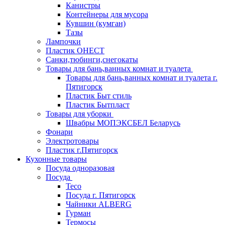
Канистры
Контейнеры для мусора
Кувшин (кумган)
Тазы
Лампочки
Пластик ОНЕСТ
Санки,тюбинги,снегокаты
Товары для бань,ванных комнат и туалета
Товары для бань,ванных комнат и туалета г.
Пятигорск
Пластик Быт стиль
Пластик Бытпласт
Товары для уборки
Швабры МОПЭКСБЕЛ Беларусь
Фонари
Электротовары
Пластик г.Пятигорск
Кухонные товары
Посуда одноразовая
Посуда
Teco
Посуда г. Пятигорск
Чайники ALBERG
Гурман
Термосы