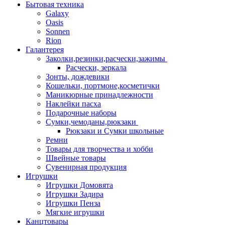
Бытовая техника
Galaxy
Oasis
Sonnen
Rion
Галантерея
Заколки,резинки,расчески,зажимы
Расчески, зеркала
Зонты, дождевики
Кошельки, портмоне,косметички
Маникюрные принадлежности
Наклейки пасха
Подарочные наборы
Сумки,чемоданы,рюкзаки
Рюкзаки и Сумки школьные
Ремни
Товары для творчества и хобби
Швейные товары
Сувенирная продукция
Игрушки
Игрушки Домовята
Игрушки Задира
Игрушки Пенза
Мягкие игрушки
Канцтовары