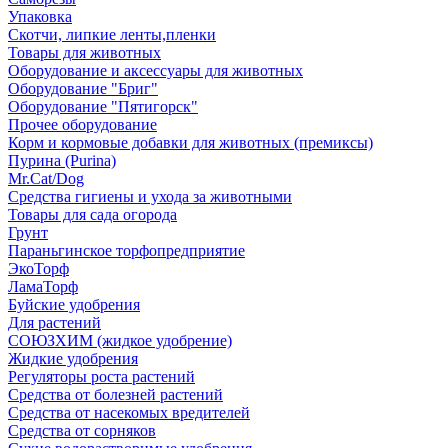
Упаковка
Скотчи, липкие ленты,пленки
Товары для животных
Оборудование и аксессуары для животных
Оборудование "Бриг"
Оборудование "Пятигорск"
Прочее оборудование
Корм и кормовые добавки для животных (премиксы)
Пурина (Purina)
Mr.Cat/Dog
Средства гигиены и ухода за животными
Товары для сада огорода
Грунт
Параньгинское торфопредприятие
ЭкоТорф
ЛамаТорф
Буйские удобрения
Для растений
СОЮЗХИМ (жидкое удобрение)
Жидкие удобрения
Регуляторы роста растений
Средства от болезней растений
Средства от насекомых вредителей
Средства от сорняков