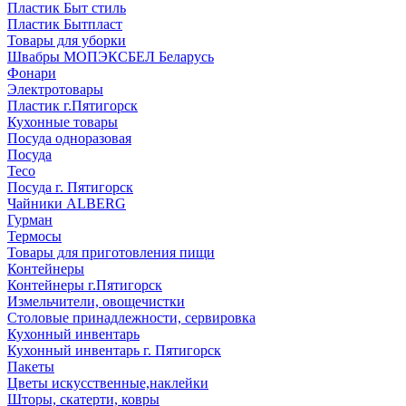
Пластик Быт стиль
Пластик Бытпласт
Товары для уборки
Швабры МОПЭКСБЕЛ Беларусь
Фонари
Электротовары
Пластик г.Пятигорск
Кухонные товары
Посуда одноразовая
Посуда
Teco
Посуда г. Пятигорск
Чайники ALBERG
Гурман
Термосы
Товары для приготовления пищи
Контейнеры
Контейнеры г.Пятигорск
Измельчители, овощечистки
Столовые принадлежности, сервировка
Кухонный инвентарь
Кухонный инвентарь г. Пятигорск
Пакеты
Цветы искусственные,наклейки
Шторы, скатерти, ковры