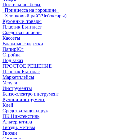
Постельное_белье
"Принцесса на горошине"
"Хлопковый рай"(Чебоксары)
Кухонные_товары
Пластик Бытпласт
Средства гигиены
Кассеты
Влажные салфетки
ПапирЮг
Стройка
Под заказ
ПРОСТОЕ РЕШЕНИЕ
Пластик Бытплас
Маркетплейсы
Услуги
Инструменты
Бензо-электро инструмент
Ручной инструмент
Клей
Средства защиты рук
ПК Нижтекстиль
Альтернатива
Гвозди, метизы
Гвозди
Саморезы