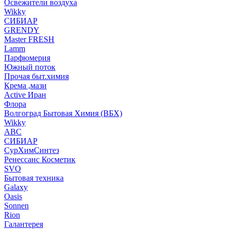
Освежители воздуха
Wikky
СИБИАР
GRENDY
Master FRESH
Lamm
Парфюмерия
Южный поток
Прочая быт.химия
Крема ,мази
Аctive Иран
Флора
Волгоград Бытовая Химия (ВБХ)
Wikky
АВС
СИБИАР
СурХимСинтез
Ренессанс Косметик
SVO
Бытовая техника
Galaxy
Oasis
Sonnen
Rion
Галантерея