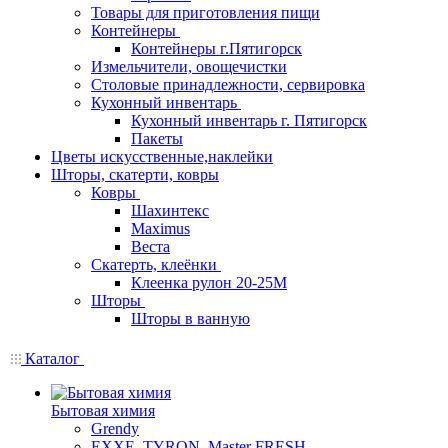
Товары для приготовления пищи
Контейнеры
Контейнеры г.Пятигорск
Измельчители, овощечистки
Столовые принадлежности, сервировка
Кухонный инвентарь
Кухонный инвентарь г. Пятигорск
Пакеты
Цветы искусственные,наклейки
Шторы, скатерти, ковры
Ковры
Шахинтекс
Maximus
Веста
Скатерть, клеёнки
Клеенка рулон 20-25М
Шторы
Шторы в ванную
Каталог
Бытовая химия
Grendy
EXXE, TYRON, Master FRESH