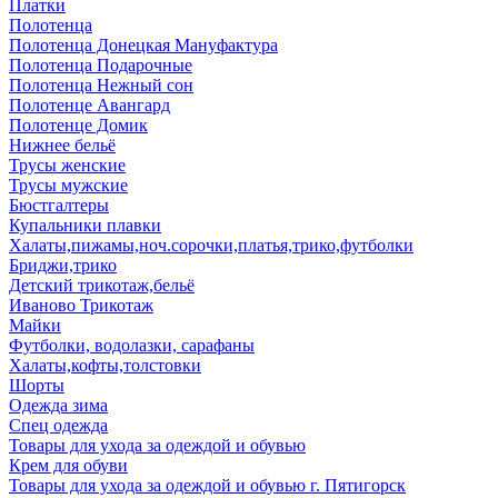
Платки
Полотенца
Полотенца Донецкая Мануфактура
Полотенца Подарочные
Полотенца Нежный сон
Полотенце Авангард
Полотенце Домик
Нижнее бельё
Трусы женские
Трусы мужские
Бюстгалтеры
Купальники плавки
Халаты,пижамы,ноч.сорочки,платья,трико,футболки
Бриджи,трико
Детский трикотаж,бельё
Иваново Трикотаж
Майки
Футболки, водолазки, сарафаны
Халаты,кофты,толстовки
Шорты
Одежда зима
Спец одежда
Товары для ухода за одеждой и обувью
Крем для обуви
Товары для ухода за одеждой и обувью г. Пятигорск