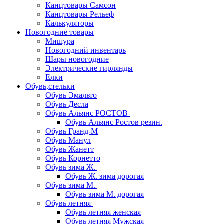
Канцтовары Самсон
Канцтовары Рельеф
Калькуляторы
Новогодние товары
Мишура
Новогодний инвентарь
Шары новогодние
Электрические гирлянды
Елки
Обувь,стельки
Обувь Эмальто
Обувь Десла
Обувь Альянс РОСТОВ
Обувь Альянс Ростов резин.
Обувь Гранд-М
Обувь Манул
Обувь Жанетт
Обувь Корнетто
Обувь зима Ж.
Обувь Ж. зима дорогая
Обувь зима М.
Обувь зима М. дорогая
Обувь летняя
Обувь летняя женская
Обувь летняя Мужская