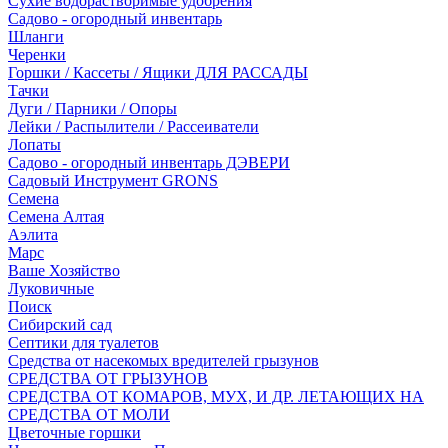
Сухие водорастворимые удобрения
Садово - огородный инвентарь
Шланги
Черенки
Горшки / Кассеты / Ящики ДЛЯ РАССАДЫ
Тачки
Дуги / Парники / Опоры
Лейки / Распылители / Рассеиватели
Лопаты
Садово - огородный инвентарь ДЭВЕРИ
Садовый Инструмент GRONS
Семена
Семена Алтая
Аэлита
Марс
Ваше Хозяйство
Луковичные
Поиск
Сибирский сад
Септики для туалетов
Средства от насекомых вредителей грызунов
СPEДСТВА ОТ ГРЫЗУНОВ
СРЕДСТВА ОТ КОМАРОВ, МУХ, И ДР. ЛЕТАЮЩИХ НА
СРЕДСТВА ОТ МОЛИ
Цветочные горшки