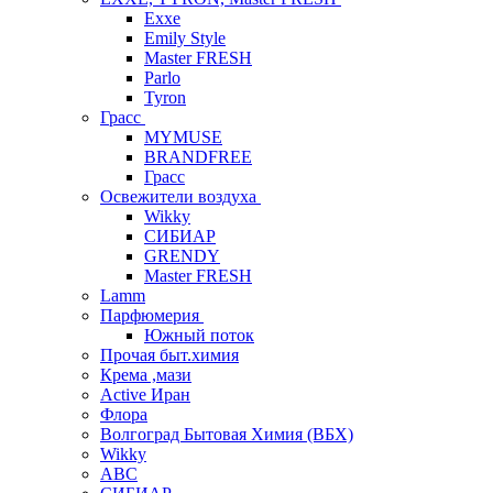
Exxe
Emily Style
Master FRESH
Parlo
Tyron
Грасс
MYMUSE
BRANDFREE
Грасс
Освежители воздуха
Wikky
СИБИАР
GRENDY
Master FRESH
Lamm
Парфюмерия
Южный поток
Прочая быт.химия
Крема ,мази
Аctive Иран
Флора
Волгоград Бытовая Химия (ВБХ)
Wikky
АВС