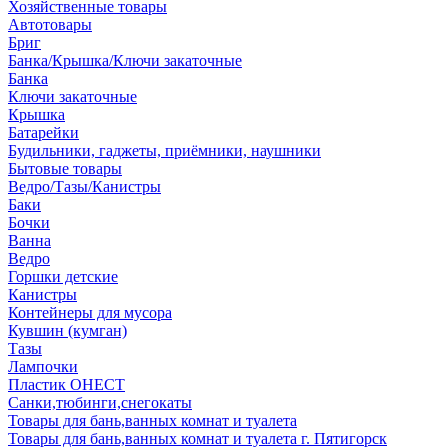
Хозяйственные товары
Автотовары
Бриг
Банка/Крышка/Ключи закаточные
Банка
Ключи закаточные
Крышка
Батарейки
Будильники, гаджеты, приёмники, наушники
Бытовые товары
Ведро/Тазы/Канистры
Баки
Бочки
Ванна
Ведро
Горшки детские
Канистры
Контейнеры для мусора
Кувшин (кумган)
Тазы
Лампочки
Пластик ОНЕСТ
Санки,тюбинги,снегокаты
Товары для бань,ванных комнат и туалета
Товары для бань,ванных комнат и туалета г. Пятигорск