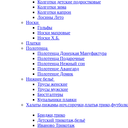
Колготки детские подростковые
Колготки зима
Колготки капрон
Лосины Лето
Носки
Гольфы
Носки махровые
Носки Х.Б.
Платки
Полотенца
Полотенца Донецкая Мануфактура
Полотенца Подарочные
Полотенца Нежный сон
Полотенце Авангард
Полотенце Домик
Нижнее бельё
Трусы женские
Трусы мужские
Бюстгалтеры
Купальники плавки
Халаты,пижамы,ноч.сорочки,платья,трико,футболк
Бриджи,трико
Детский трикотаж,бельё
Иваново Трикотаж