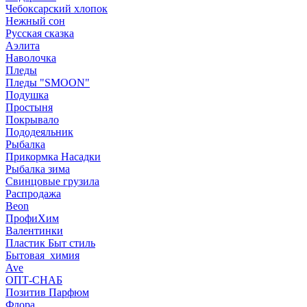
Чебоксарский хлопок
Нежный сон
Русская сказка
Аэлита
Наволочка
Пледы
Пледы "SMOON"
Подушка
Простыня
Покрывало
Пододеяльник
Рыбалка
Прикормка Насадки
Рыбалка зима
Свинцовые грузила
Распродажа
Beon
ПрофиХим
Валентинки
Пластик Быт стиль
Бытовая_химия
Ave
ОПТ-СНАБ
Позитив Парфюм
Флора