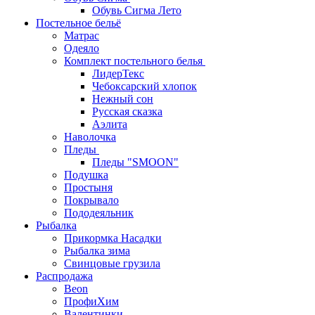
Обувь Сигма Лето
Постельное бельё
Матрас
Одеяло
Комплект постельного белья
ЛидерТекс
Чебоксарский хлопок
Нежный сон
Русская сказка
Аэлита
Наволочка
Пледы
Пледы "SMOON"
Подушка
Простыня
Покрывало
Пододеяльник
Рыбалка
Прикормка Насадки
Рыбалка зима
Свинцовые грузила
Распродажа
Beon
ПрофиХим
Валентинки