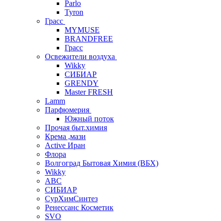
Parlo
Tyron
Грасс
MYMUSE
BRANDFREE
Грасс
Освежители воздуха
Wikky
СИБИАР
GRENDY
Master FRESH
Lamm
Парфюмерия
Южный поток
Прочая быт.химия
Крема ,мази
Аctive Иран
Флора
Волгоград Бытовая Химия (ВБХ)
Wikky
АВС
СИБИАР
СурХимСинтез
Ренессанс Косметик
SVO