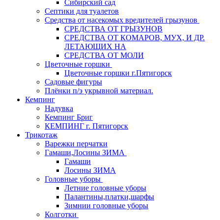
Сибирский сад
Септики для туалетов
Средства от насекомых вредителей грызунов
СPEДСТВА ОТ ГРЫЗУНОВ
СРЕДСТВА ОТ КОМАРОВ, МУХ, И ДР.
ЛЕТАЮЩИХ НА
СРЕДСТВА ОТ МОЛИ
Цветочные горшки
Цветочные горшки г.Пятигорск
Садовые фигуры
Плёнки п/э укрывной материал.
Кемпинг
Надувка
Кемпинг Бриг
КЕМПИНГ г. Пятигорск
Трикотаж
Варежки перчатки
Гамаши,Лосины ЗИМА
Гамаши
Лосины ЗИМА
Головные уборы
Летние головные уборы
Палантины,платки,шарфы
Зимнии головные уборы
Колготки