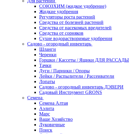
Для растений
СОЮЗХИМ (жидкое удобрение)
Жидкие удобрения
Регуляторы роста растений
Средства от болезней растений
Средства от насекомых вредителей
Средства от сорняков
Сухие водорастворимые удобрения
Садово - огородный инвентарь
Шланги
Черенки
Горшки / Кассеты / Ящики ДЛЯ РАССАДЫ
Тачки
Дуги / Парники / Опоры
Лейки / Распылители / Рассеиватели
Лопаты
Садово - огородный инвентарь ДЭВЕРИ
Садовый Инструмент GRONS
Семена
Семена Алтая
Аэлита
Марс
Ваше Хозяйство
Луковичные
Поиск