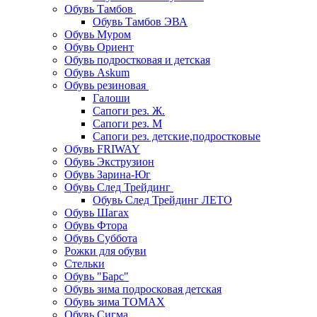
Обувь Тамбов
Обувь Тамбов ЭВА
Обувь Муром
Обувь Ориент
Обувь подростковая и детская
Обувь Askum
Обувь резиновая
Галоши
Сапоги рез. Ж.
Сапоги рез. М
Сапоги рез. детские,подростковые
Обувь FRIWAY
Обувь Экструзион
Обувь Зарина-Юг
Обувь След Трейдинг
Обувь След Трейдинг ЛЕТО
Обувь Шагах
Обувь Фтора
Обувь Суббота
Рожки для обуви
Стельки
Обувь "Барс"
Обувь зима подросковая детская
Обувь зима ТОМАХ
Обувь Сигма