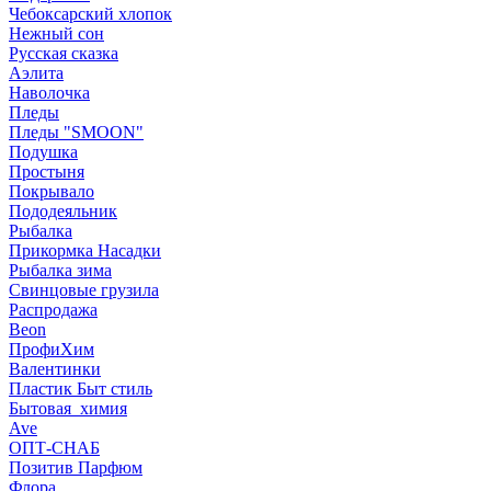
Чебоксарский хлопок
Нежный сон
Русская сказка
Аэлита
Наволочка
Пледы
Пледы "SMOON"
Подушка
Простыня
Покрывало
Пододеяльник
Рыбалка
Прикормка Насадки
Рыбалка зима
Свинцовые грузила
Распродажа
Beon
ПрофиХим
Валентинки
Пластик Быт стиль
Бытовая_химия
Ave
ОПТ-СНАБ
Позитив Парфюм
Флора