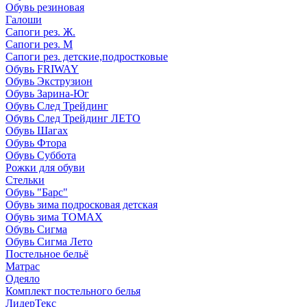
Обувь резиновая
Галоши
Сапоги рез. Ж.
Сапоги рез. М
Сапоги рез. детские,подростковые
Обувь FRIWAY
Обувь Экструзион
Обувь Зарина-Юг
Обувь След Трейдинг
Обувь След Трейдинг ЛЕТО
Обувь Шагах
Обувь Фтора
Обувь Суббота
Рожки для обуви
Стельки
Обувь "Барс"
Обувь зима подросковая детская
Обувь зима ТОМАХ
Обувь Сигма
Обувь Сигма Лето
Постельное бельё
Матрас
Одеяло
Комплект постельного белья
ЛидерТекс