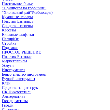
Постельное_белье
"Принцесса на горошине"
"Хлопковый рай"(Чебоксары)
Кухонные_товары
Пластик Бытпласт
Средства гигиены
Кассеты
Влажные салфетки
ПапирЮг
Стройка
Под заказ
ПРОСТОЕ РЕШЕНИЕ
Пластик Бытплас
Маркетплейсы
Услуги
Инструменты
Бензо-электро инструмент
Ручной инструмент
Клей
Средства защиты рук
ПК Нижтекстиль
Альтернатива
Гвозди, метизы
Гвозди
Саморезы