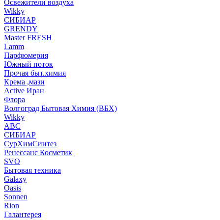
Освежители воздуха
Wikky
СИБИАР
GRENDY
Master FRESH
Lamm
Парфюмерия
Южный поток
Прочая быт.химия
Крема ,мази
Аctive Иран
Флора
Волгоград Бытовая Химия (ВБХ)
Wikky
АВС
СИБИАР
СурХимСинтез
Ренессанс Косметик
SVO
Бытовая техника
Galaxy
Oasis
Sonnen
Rion
Галантерея