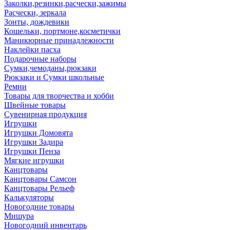
Заколки,резинки,расчески,зажимы
Расчески, зеркала
Зонты, дождевики
Кошельки, портмоне,косметички
Маникюрные принадлежности
Наклейки пасха
Подарочные наборы
Сумки,чемоданы,рюкзаки
Рюкзаки и Сумки школьные
Ремни
Товары для творчества и хобби
Швейные товары
Сувенирная продукция
Игрушки
Игрушки Домовята
Игрушки Задира
Игрушки Пенза
Мягкие игрушки
Канцтовары
Канцтовары Самсон
Канцтовары Рельеф
Калькуляторы
Новогодние товары
Мишура
Новогодний инвентарь