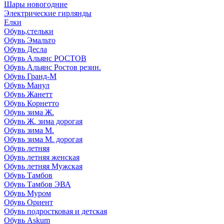
Шары новогодние
Электрические гирлянды
Елки
Обувь,стельки
Обувь Эмальто
Обувь Десла
Обувь Альянс РОСТОВ
Обувь Альянс Ростов резин.
Обувь Гранд-М
Обувь Манул
Обувь Жанетт
Обувь Корнетто
Обувь зима Ж.
Обувь Ж. зима дорогая
Обувь зима М.
Обувь зима М. дорогая
Обувь летняя
Обувь летняя женская
Обувь летняя Мужская
Обувь Тамбов
Обувь Тамбов ЭВА
Обувь Муром
Обувь Ориент
Обувь подростковая и детская
Обувь Askum