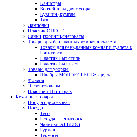
Канистры
Контейнеры для мусора
Кувшин (кумган)
Тазы
Лампочки
Пластик ОНЕСТ
Санки,тюбинги,снегокаты
Товары для бань,ванных комнат и туалета
Товары для бань,ванных комнат и туалета г.
Пятигорск
Пластик Быт стиль
Пластик Бытпласт
Товары для уборки
Швабры МОПЭКСБЕЛ Беларусь
Фонари
Электротовары
Пластик г.Пятигорск
Кухонные товары
Посуда одноразовая
Посуда
Teco
Посуда г. Пятигорск
Чайники ALBERG
Гурман
Термосы