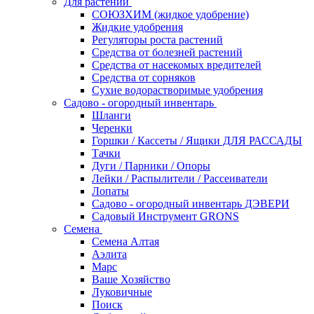
Для растений
СОЮЗХИМ (жидкое удобрение)
Жидкие удобрения
Регуляторы роста растений
Средства от болезней растений
Средства от насекомых вредителей
Средства от сорняков
Сухие водорастворимые удобрения
Садово - огородный инвентарь
Шланги
Черенки
Горшки / Кассеты / Ящики ДЛЯ РАССАДЫ
Тачки
Дуги / Парники / Опоры
Лейки / Распылители / Рассеиватели
Лопаты
Садово - огородный инвентарь ДЭВЕРИ
Садовый Инструмент GRONS
Семена
Семена Алтая
Аэлита
Марс
Ваше Хозяйство
Луковичные
Поиск