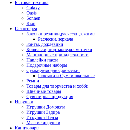
Бытовая техника
Galaxy
Oasis
Sonnen
Rion
Галантерея
Заколки,резинки,расчески,зажимы
Расчески, зеркала
Зонты, дождевики
Кошельки, портмоне,косметички
Маникюрные принадлежности
Наклейки пасха
Подарочные наборы
Сумки,чемоданы,рюкзаки
Рюкзаки и Сумки школьные
Ремни
Товары для творчества и хобби
Швейные товары
Сувенирная продукция
Игрушки
Игрушки Домовята
Игрушки Задира
Игрушки Пенза
Мягкие игрушки
Канцтовары