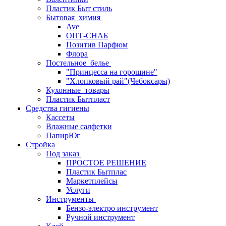
Пластик Быт стиль
Бытовая_химия
Ave
ОПТ-СНАБ
Позитив Парфюм
Флора
Постельное_белье
"Принцесса на горошине"
"Хлопковый рай"(Чебоксары)
Кухонные_товары
Пластик Бытпласт
Средства гигиены
Кассеты
Влажные салфетки
ПапирЮг
Стройка
Под заказ
ПРОСТОЕ РЕШЕНИЕ
Пластик Бытплас
Маркетплейсы
Услуги
Инструменты
Бензо-электро инструмент
Ручной инструмент