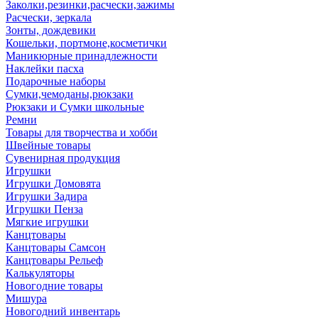
Заколки,резинки,расчески,зажимы
Расчески, зеркала
Зонты, дождевики
Кошельки, портмоне,косметички
Маникюрные принадлежности
Наклейки пасха
Подарочные наборы
Сумки,чемоданы,рюкзаки
Рюкзаки и Сумки школьные
Ремни
Товары для творчества и хобби
Швейные товары
Сувенирная продукция
Игрушки
Игрушки Домовята
Игрушки Задира
Игрушки Пенза
Мягкие игрушки
Канцтовары
Канцтовары Самсон
Канцтовары Рельеф
Калькуляторы
Новогодние товары
Мишура
Новогодний инвентарь