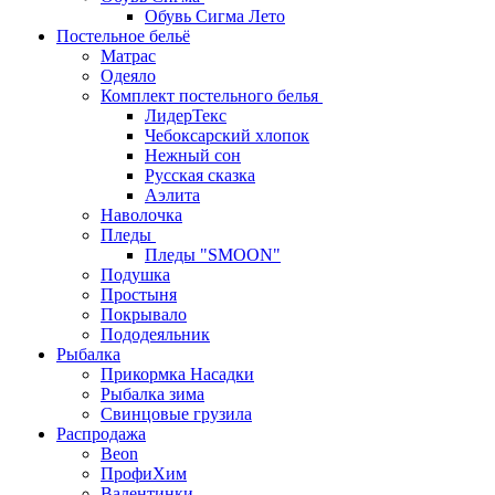
Обувь Сигма Лето
Постельное бельё
Матрас
Одеяло
Комплект постельного белья
ЛидерТекс
Чебоксарский хлопок
Нежный сон
Русская сказка
Аэлита
Наволочка
Пледы
Пледы "SMOON"
Подушка
Простыня
Покрывало
Пододеяльник
Рыбалка
Прикормка Насадки
Рыбалка зима
Свинцовые грузила
Распродажа
Beon
ПрофиХим
Валентинки