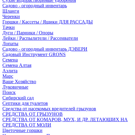
Сухие водорастворимые удобрения
Садово - огородный инвентарь
Шланги
Черенки
Горшки / Кассеты / Ящики ДЛЯ РАССАДЫ
Тачки
Дуги / Парники / Опоры
Лейки / Распылители / Рассеиватели
Лопаты
Садово - огородный инвентарь ДЭВЕРИ
Садовый Инструмент GRONS
Семена
Семена Алтая
Аэлита
Марс
Ваше Хозяйство
Луковичные
Поиск
Сибирский сад
Септики для туалетов
Средства от насекомых вредителей грызунов
СPEДСТВА ОТ ГРЫЗУНОВ
СРЕДСТВА ОТ КОМАРОВ, МУХ, И ДР. ЛЕТАЮЩИХ НА
СРЕДСТВА ОТ МОЛИ
Цветочные горшки