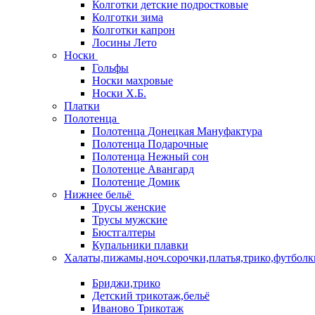
Колготки детские подростковые
Колготки зима
Колготки капрон
Лосины Лето
Носки
Гольфы
Носки махровые
Носки Х.Б.
Платки
Полотенца
Полотенца Донецкая Мануфактура
Полотенца Подарочные
Полотенца Нежный сон
Полотенце Авангард
Полотенце Домик
Нижнее бельё
Трусы женские
Трусы мужские
Бюстгалтеры
Купальники плавки
Халаты,пижамы,ноч.сорочки,платья,трико,футболк
Бриджи,трико
Детский трикотаж,бельё
Иваново Трикотаж