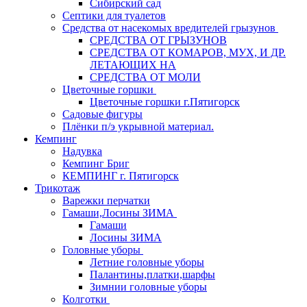
Сибирский сад
Септики для туалетов
Средства от насекомых вредителей грызунов
СPEДСТВА ОТ ГРЫЗУНОВ
СРЕДСТВА ОТ КОМАРОВ, МУХ, И ДР.
ЛЕТАЮЩИХ НА
СРЕДСТВА ОТ МОЛИ
Цветочные горшки
Цветочные горшки г.Пятигорск
Садовые фигуры
Плёнки п/э укрывной материал.
Кемпинг
Надувка
Кемпинг Бриг
КЕМПИНГ г. Пятигорск
Трикотаж
Варежки перчатки
Гамаши,Лосины ЗИМА
Гамаши
Лосины ЗИМА
Головные уборы
Летние головные уборы
Палантины,платки,шарфы
Зимнии головные уборы
Колготки