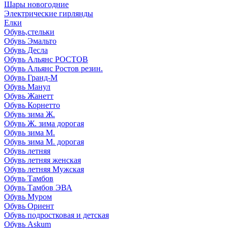
Шары новогодние
Электрические гирлянды
Елки
Обувь,стельки
Обувь Эмальто
Обувь Десла
Обувь Альянс РОСТОВ
Обувь Альянс Ростов резин.
Обувь Гранд-М
Обувь Манул
Обувь Жанетт
Обувь Корнетто
Обувь зима Ж.
Обувь Ж. зима дорогая
Обувь зима М.
Обувь зима М. дорогая
Обувь летняя
Обувь летняя женская
Обувь летняя Мужская
Обувь Тамбов
Обувь Тамбов ЭВА
Обувь Муром
Обувь Ориент
Обувь подростковая и детская
Обувь Askum