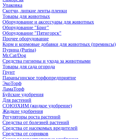
Упаковка
Скотчи, липкие ленты,пленки
Товары для животных
Оборудование и аксессуары для животных
Оборудование "Бриг"
Оборудование "Пятигорск"
Прочее оборудование
Корм и кормовые добавки для животных (премиксы)
Пурина (Purina)
Mr.Cat/Dog
Средства гигиены и ухода за животными
Товары для сада огорода
Грунт
Параньгинское торфопредприятие
ЭкоТорф
ЛамаТорф
Буйские удобрения
Для растений
СОЮЗХИМ (жидкое удобрение)
Жидкие удобрения
Регуляторы роста растений
Средства от болезней растений
Средства от насекомых вредителей
Средства от сорняков