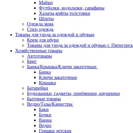
Майки
Футболки, водолазки, сарафаны
Халаты,кофты,толстовки
Шорты
Одежда зима
Спец одежда
Товары для ухода за одеждой и обувью
Крем для обуви
Товары для ухода за одеждой и обувью г. Пятигорск
Хозяйственные товары
Автотовары
Бриг
Банка/Крышка/Ключи закаточные
Банка
Ключи закаточные
Крышка
Батарейки
Будильники, гаджеты, приёмники, наушники
Бытовые товары
Ведро/Тазы/Канистры
Баки
Бочки
Ванна
Ведро
Горшки детские