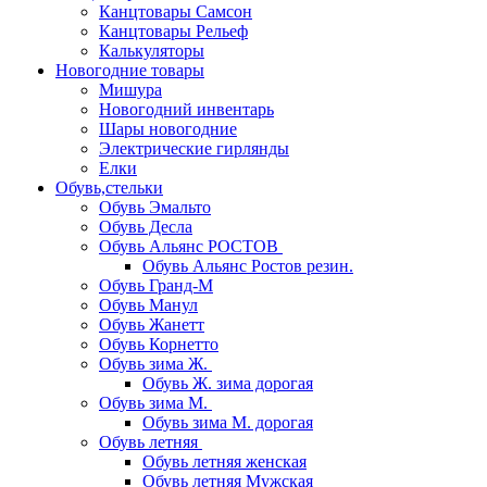
Канцтовары Самсон
Канцтовары Рельеф
Калькуляторы
Новогодние товары
Мишура
Новогодний инвентарь
Шары новогодние
Электрические гирлянды
Елки
Обувь,стельки
Обувь Эмальто
Обувь Десла
Обувь Альянс РОСТОВ
Обувь Альянс Ростов резин.
Обувь Гранд-М
Обувь Манул
Обувь Жанетт
Обувь Корнетто
Обувь зима Ж.
Обувь Ж. зима дорогая
Обувь зима М.
Обувь зима М. дорогая
Обувь летняя
Обувь летняя женская
Обувь летняя Мужская