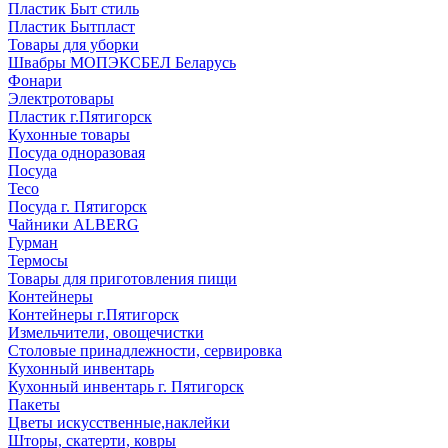
Пластик Быт стиль
Пластик Бытпласт
Товары для уборки
Швабры МОПЭКСБЕЛ Беларусь
Фонари
Электротовары
Пластик г.Пятигорск
Кухонные товары
Посуда одноразовая
Посуда
Teco
Посуда г. Пятигорск
Чайники ALBERG
Гурман
Термосы
Товары для приготовления пищи
Контейнеры
Контейнеры г.Пятигорск
Измельчители, овощечистки
Столовые принадлежности, сервировка
Кухонный инвентарь
Кухонный инвентарь г. Пятигорск
Пакеты
Цветы искусственные,наклейки
Шторы, скатерти, ковры