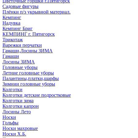
Цветочные горшки г.Пятигорск
Садовые фигуры
Плёнки п/э укрывной материал.
Кемпинг
Надувка
Кемпинг Бриг
КЕМПИНГ г. Пятигорск
Трикотаж
Варежки перчатки
Гамаши,Лосины ЗИМА
Гамаши
Лосины ЗИМА
Головные уборы
Летние головные уборы
Палантины,платки,шарфы
Зимнии головные уборы
Колготки
Колготки детские подростковые
Колготки зима
Колготки капрон
Лосины Лето
Носки
Гольфы
Носки махровые
Носки Х.Б.