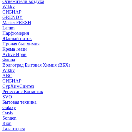
Освежители воздуха
Wikky
СИБИАР
GRENDY
Master FRESH
Lamm
Парфюмерия
Южный поток
Прочая быт.химия
Крема ,мази
Аctive Иран
Флора
Волгоград Бытовая Химия (ВБХ)
Wikky
АВС
СИБИАР
СурХимСинтез
Ренессанс Косметик
SVO
Бытовая техника
Galaxy
Oasis
Sonnen
Rion
Галантерея