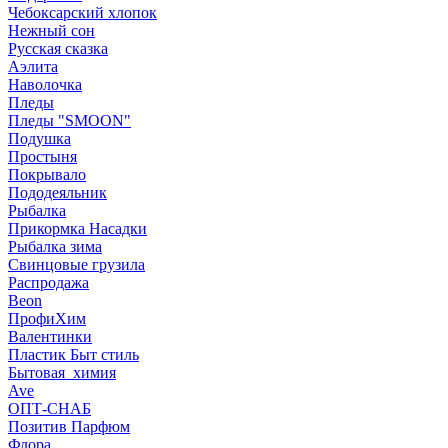
Чебоксарский хлопок
Нежный сон
Русская сказка
Аэлита
Наволочка
Пледы
Пледы "SMOON"
Подушка
Простыня
Покрывало
Пододеяльник
Рыбалка
Прикормка Насадки
Рыбалка зима
Свинцовые грузила
Распродажа
Beon
ПрофиХим
Валентинки
Пластик Быт стиль
Бытовая_химия
Ave
ОПТ-СНАБ
Позитив Парфюм
Флора