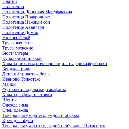
Платки
Полотенца
Полотенца Донецкая Мануфактура
Полотенца Подарочные
Полотенца Нежный сон
Полотенце Авангард
Полотенце Домик
Нижнее бельё
Трусы женские
Трусы мужские
Бюстгалтеры
Купальники плавки
Халаты,пижамы,ноч.сорочки,платья,трико,футболки
Бриджи,трико
Детский трикотаж,бельё
Иваново Трикотаж
Майки
Футболки, водолазки, сарафаны
Халаты,кофты,толстовки
Шорты
Одежда зима
Спец одежда
Товары для ухода за одеждой и обувью
Крем для обуви
Товары для ухода за одеждой и обувью г. Пятигорск