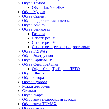
Обувь Тамбов
Обувь Тамбов ЭВА
Обувь Муром
Обувь Ориент
Обувь подростковая и детская
Обувь Askum
Обувь резиновая
Галоши
Сапоги рез. Ж.
Сапоги рез. М
Сапоги рез. детские,подростковые
Обувь FRIWAY
Обувь Экструзион
Обувь Зарина-Юг
Обувь След Трейдинг
Обувь След Трейдинг ЛЕТО
Обувь Шагах
Обувь Фтора
Обувь Суббота
Рожки для обуви
Стельки
Обувь "Барс"
Обувь зима подросковая детская
Обувь зима ТОМАХ
Обувь Сигма