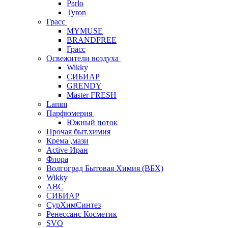
Parlo
Tyron
Грасс
MYMUSE
BRANDFREE
Грасс
Освежители воздуха
Wikky
СИБИАР
GRENDY
Master FRESH
Lamm
Парфюмерия
Южный поток
Прочая быт.химия
Крема ,мази
Аctive Иран
Флора
Волгоград Бытовая Химия (ВБХ)
Wikky
АВС
СИБИАР
СурХимСинтез
Ренессанс Косметик
SVO