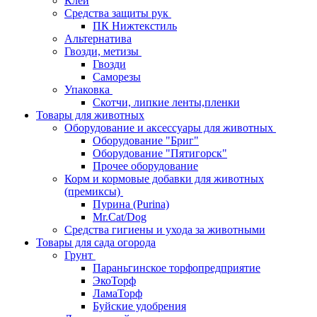
Клей
Средства защиты рук
ПК Нижтекстиль
Альтернатива
Гвозди, метизы
Гвозди
Саморезы
Упаковка
Скотчи, липкие ленты,пленки
Товары для животных
Оборудование и аксессуары для животных
Оборудование "Бриг"
Оборудование "Пятигорск"
Прочее оборудование
Корм и кормовые добавки для животных
(премиксы)
Пурина (Purina)
Mr.Cat/Dog
Средства гигиены и ухода за животными
Товары для сада огорода
Грунт
Параньгинское торфопредприятие
ЭкоТорф
ЛамаТорф
Буйские удобрения