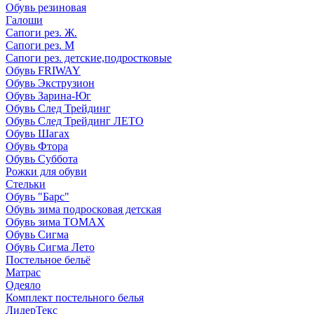
Обувь резиновая
Галоши
Сапоги рез. Ж.
Сапоги рез. М
Сапоги рез. детские,подростковые
Обувь FRIWAY
Обувь Экструзион
Обувь Зарина-Юг
Обувь След Трейдинг
Обувь След Трейдинг ЛЕТО
Обувь Шагах
Обувь Фтора
Обувь Суббота
Рожки для обуви
Стельки
Обувь "Барс"
Обувь зима подросковая детская
Обувь зима ТОМАХ
Обувь Сигма
Обувь Сигма Лето
Постельное бельё
Матрас
Одеяло
Комплект постельного белья
ЛидерТекс