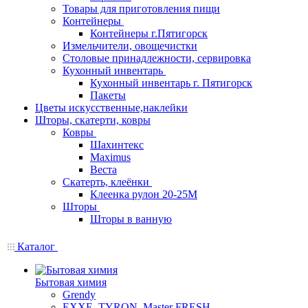
Товары для приготовления пищи
Контейнеры
Контейнеры г.Пятигорск
Измельчители, овощечистки
Столовые принадлежности, сервировка
Кухонный инвентарь
Кухонный инвентарь г. Пятигорск
Пакеты
Цветы искусственные,наклейки
Шторы, скатерти, ковры
Ковры
Шахинтекс
Maximus
Веста
Скатерть, клеёнки
Клеенка рулон 20-25М
Шторы
Шторы в ванную
Каталог
Бытовая химия
Grendy
EXXE, TYRON, Master FRESH