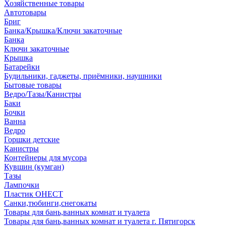
Хозяйственные товары
Автотовары
Бриг
Банка/Крышка/Ключи закаточные
Банка
Ключи закаточные
Крышка
Батарейки
Будильники, гаджеты, приёмники, наушники
Бытовые товары
Ведро/Тазы/Канистры
Баки
Бочки
Ванна
Ведро
Горшки детские
Канистры
Контейнеры для мусора
Кувшин (кумган)
Тазы
Лампочки
Пластик ОНЕСТ
Санки,тюбинги,снегокаты
Товары для бань,ванных комнат и туалета
Товары для бань,ванных комнат и туалета г. Пятигорск