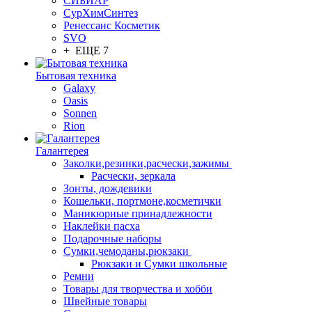
СИБИАР
СурХимСинтез
Ренессанс Косметик
SVO
+ ЕЩЕ 7
Бытовая техника
Galaxy
Oasis
Sonnen
Rion
Галантерея
Заколки,резинки,расчески,зажимы
Расчески, зеркала
Зонты, дождевики
Кошельки, портмоне,косметички
Маникюрные принадлежности
Наклейки пасха
Подарочные наборы
Сумки,чемоданы,рюкзаки
Рюкзаки и Сумки школьные
Ремни
Товары для творчества и хобби
Швейные товары