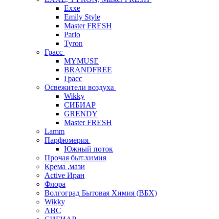
Exxe
Emily Style
Master FRESH
Parlo
Tyron
Грасс
MYMUSE
BRANDFREE
Грасс
Освежители воздуха
Wikky
СИБИАР
GRENDY
Master FRESH
Lamm
Парфюмерия
Южный поток
Прочая быт.химия
Крема ,мази
Аctive Иран
Флора
Волгоград Бытовая Химия (ВБХ)
Wikky
АВС