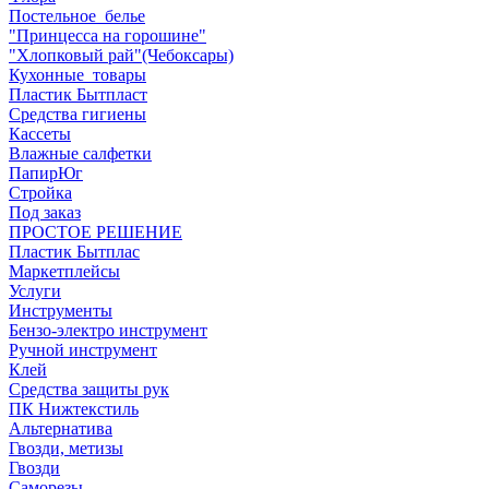
Постельное_белье
"Принцесса на горошине"
"Хлопковый рай"(Чебоксары)
Кухонные_товары
Пластик Бытпласт
Средства гигиены
Кассеты
Влажные салфетки
ПапирЮг
Стройка
Под заказ
ПРОСТОЕ РЕШЕНИЕ
Пластик Бытплас
Маркетплейсы
Услуги
Инструменты
Бензо-электро инструмент
Ручной инструмент
Клей
Средства защиты рук
ПК Нижтекстиль
Альтернатива
Гвозди, метизы
Гвозди
Саморезы