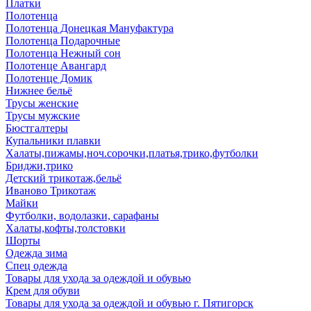
Платки
Полотенца
Полотенца Донецкая Мануфактура
Полотенца Подарочные
Полотенца Нежный сон
Полотенце Авангард
Полотенце Домик
Нижнее бельё
Трусы женские
Трусы мужские
Бюстгалтеры
Купальники плавки
Халаты,пижамы,ноч.сорочки,платья,трико,футболки
Бриджи,трико
Детский трикотаж,бельё
Иваново Трикотаж
Майки
Футболки, водолазки, сарафаны
Халаты,кофты,толстовки
Шорты
Одежда зима
Спец одежда
Товары для ухода за одеждой и обувью
Крем для обуви
Товары для ухода за одеждой и обувью г. Пятигорск