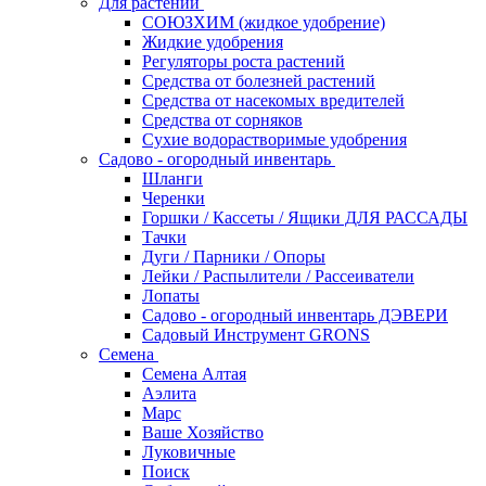
Для растений
СОЮЗХИМ (жидкое удобрение)
Жидкие удобрения
Регуляторы роста растений
Средства от болезней растений
Средства от насекомых вредителей
Средства от сорняков
Сухие водорастворимые удобрения
Садово - огородный инвентарь
Шланги
Черенки
Горшки / Кассеты / Ящики ДЛЯ РАССАДЫ
Тачки
Дуги / Парники / Опоры
Лейки / Распылители / Рассеиватели
Лопаты
Садово - огородный инвентарь ДЭВЕРИ
Садовый Инструмент GRONS
Семена
Семена Алтая
Аэлита
Марс
Ваше Хозяйство
Луковичные
Поиск