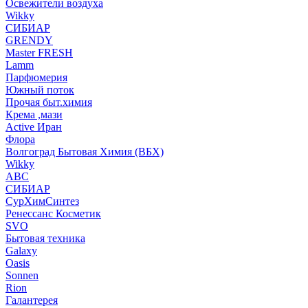
Освежители воздуха
Wikky
СИБИАР
GRENDY
Master FRESH
Lamm
Парфюмерия
Южный поток
Прочая быт.химия
Крема ,мази
Аctive Иран
Флора
Волгоград Бытовая Химия (ВБХ)
Wikky
АВС
СИБИАР
СурХимСинтез
Ренессанс Косметик
SVO
Бытовая техника
Galaxy
Oasis
Sonnen
Rion
Галантерея