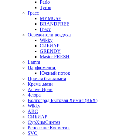
Parlo
Tyron
Грасс
MYMUSE
BRANDFREE
Грасс
Освежители воздуха
Wikky
СИБИАР
GRENDY
Master FRESH
Lamm
Парфюмерия
Южный поток
Прочая быт.химия
Крема ,мази
Аctive Иран
Флора
Волгоград Бытовая Химия (ВБХ)
Wikky
АВС
СИБИАР
СурХимСинтез
Ренессанс Косметик
SVO