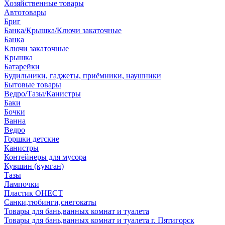
Хозяйственные товары
Автотовары
Бриг
Банка/Крышка/Ключи закаточные
Банка
Ключи закаточные
Крышка
Батарейки
Будильники, гаджеты, приёмники, наушники
Бытовые товары
Ведро/Тазы/Канистры
Баки
Бочки
Ванна
Ведро
Горшки детские
Канистры
Контейнеры для мусора
Кувшин (кумган)
Тазы
Лампочки
Пластик ОНЕСТ
Санки,тюбинги,снегокаты
Товары для бань,ванных комнат и туалета
Товары для бань,ванных комнат и туалета г. Пятигорск