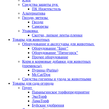
Клей
Средства защиты рук
ПК Нижтекстиль
Альтернатива
Гвозди, метизы
Гвозди
Саморезы
Упаковка
Скотчи, липкие ленты,пленки
Товары для животных
Оборудование и аксессуары для животных
Оборудование "Бриг"
Оборудование "Пятигорск"
Прочее оборудование
Корм и кормовые добавки для животных
(премиксы)
Пурина (Purina)
Mr.Cat/Dog
Средства гигиены и ухода за животными
Товары для сада огорода
Грунт
Параньгинское торфопредприятие
ЭкоТорф
ЛамаТорф
Буйские удобрения