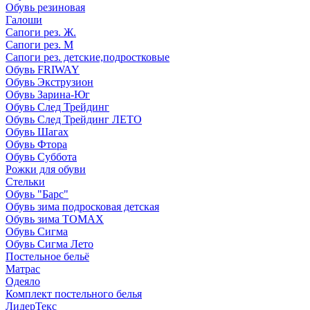
Обувь резиновая
Галоши
Сапоги рез. Ж.
Сапоги рез. М
Сапоги рез. детские,подростковые
Обувь FRIWAY
Обувь Экструзион
Обувь Зарина-Юг
Обувь След Трейдинг
Обувь След Трейдинг ЛЕТО
Обувь Шагах
Обувь Фтора
Обувь Суббота
Рожки для обуви
Стельки
Обувь "Барс"
Обувь зима подросковая детская
Обувь зима ТОМАХ
Обувь Сигма
Обувь Сигма Лето
Постельное бельё
Матрас
Одеяло
Комплект постельного белья
ЛидерТекс