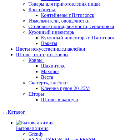
Товары для приготовления пищи
Контейнеры
Контейнеры г.Пятигорск
Измельчители, овощечистки
Столовые принадлежности, сервировка
Кухонный инвентарь
Кухонный инвентарь г. Пятигорск
Пакеты
Цветы искусственные,наклейки
Шторы, скатерти, ковры
Ковры
Шахинтекс
Maximus
Веста
Скатерть, клеёнки
Клеенка рулон 20-25М
Шторы
Шторы в ванную
Каталог
Бытовая химия
Grendy
EXXE, TYRON, Master FRESH