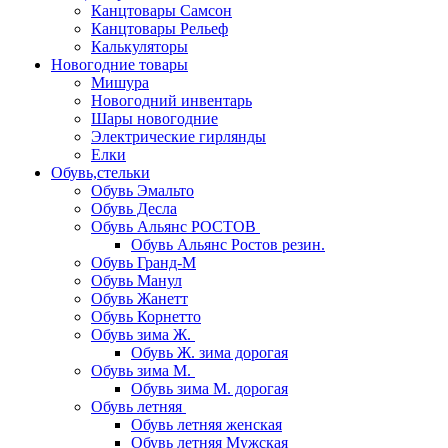
Канцтовары Самсон
Канцтовары Рельеф
Калькуляторы
Новогодние товары
Мишура
Новогодний инвентарь
Шары новогодние
Электрические гирлянды
Елки
Обувь,стельки
Обувь Эмальто
Обувь Десла
Обувь Альянс РОСТОВ
Обувь Альянс Ростов резин.
Обувь Гранд-М
Обувь Манул
Обувь Жанетт
Обувь Корнетто
Обувь зима Ж.
Обувь Ж. зима дорогая
Обувь зима М.
Обувь зима М. дорогая
Обувь летняя
Обувь летняя женская
Обувь летняя Мужская