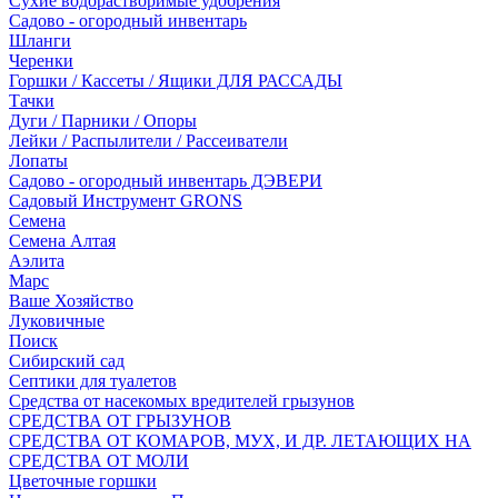
Сухие водорастворимые удобрения
Садово - огородный инвентарь
Шланги
Черенки
Горшки / Кассеты / Ящики ДЛЯ РАССАДЫ
Тачки
Дуги / Парники / Опоры
Лейки / Распылители / Рассеиватели
Лопаты
Садово - огородный инвентарь ДЭВЕРИ
Садовый Инструмент GRONS
Семена
Семена Алтая
Аэлита
Марс
Ваше Хозяйство
Луковичные
Поиск
Сибирский сад
Септики для туалетов
Средства от насекомых вредителей грызунов
СPEДСТВА ОТ ГРЫЗУНОВ
СРЕДСТВА ОТ КОМАРОВ, МУХ, И ДР. ЛЕТАЮЩИХ НА
СРЕДСТВА ОТ МОЛИ
Цветочные горшки