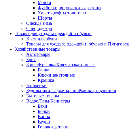
Майки
Футболки, водолазки, сарафаны
Халаты,кофты,толстовки
Шорты
Одежда зима
Спец одежда
Товары для ухода за одеждой и обувью
Крем для обуви
Товары для ухода за одеждой и обувью г. Пятигорск
Хозяйственные товары
Автотовары
Бриг
Банка/Крышка/Ключи закаточные
Банка
Ключи закаточные
Крышка
Батарейки
Будильники, гаджеты, приёмники, наушники
Бытовые товары
Ведро/Тазы/Канистры
Баки
Бочки
Ванна
Ведро
Горшки детские