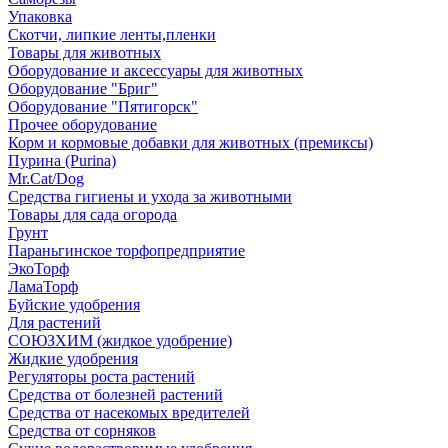
Упаковка
Скотчи, липкие ленты,пленки
Товары для животных
Оборудование и аксессуары для животных
Оборудование "Бриг"
Оборудование "Пятигорск"
Прочее оборудование
Корм и кормовые добавки для животных (премиксы)
Пурина (Purina)
Mr.Cat/Dog
Средства гигиены и ухода за животными
Товары для сада огорода
Грунт
Параньгинское торфопредприятие
ЭкоТорф
ЛамаТорф
Буйские удобрения
Для растений
СОЮЗХИМ (жидкое удобрение)
Жидкие удобрения
Регуляторы роста растений
Средства от болезней растений
Средства от насекомых вредителей
Средства от сорняков