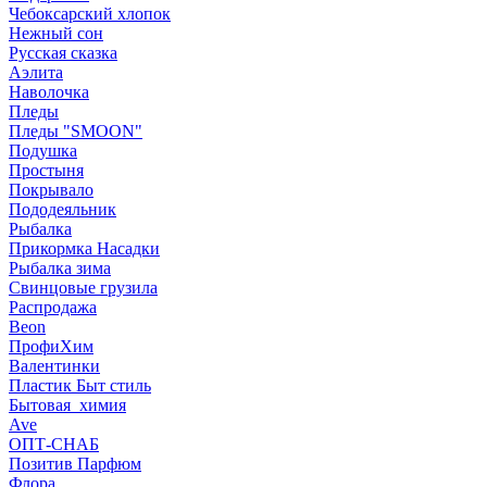
Чебоксарский хлопок
Нежный сон
Русская сказка
Аэлита
Наволочка
Пледы
Пледы "SMOON"
Подушка
Простыня
Покрывало
Пододеяльник
Рыбалка
Прикормка Насадки
Рыбалка зима
Свинцовые грузила
Распродажа
Beon
ПрофиХим
Валентинки
Пластик Быт стиль
Бытовая_химия
Ave
ОПТ-СНАБ
Позитив Парфюм
Флора