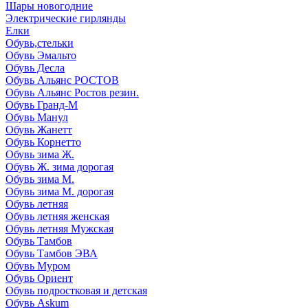
Шары новогодние
Электрические гирлянды
Елки
Обувь,стельки
Обувь Эмальто
Обувь Десла
Обувь Альянс РОСТОВ
Обувь Альянс Ростов резин.
Обувь Гранд-М
Обувь Манул
Обувь Жанетт
Обувь Корнетто
Обувь зима Ж.
Обувь Ж. зима дорогая
Обувь зима М.
Обувь зима М. дорогая
Обувь летняя
Обувь летняя женская
Обувь летняя Мужская
Обувь Тамбов
Обувь Тамбов ЭВА
Обувь Муром
Обувь Ориент
Обувь подростковая и детская
Обувь Askum