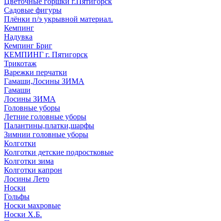
Цветочные горшки г.Пятигорск
Садовые фигуры
Плёнки п/э укрывной материал.
Кемпинг
Надувка
Кемпинг Бриг
КЕМПИНГ г. Пятигорск
Трикотаж
Варежки перчатки
Гамаши,Лосины ЗИМА
Гамаши
Лосины ЗИМА
Головные уборы
Летние головные уборы
Палантины,платки,шарфы
Зимнии головные уборы
Колготки
Колготки детские подростковые
Колготки зима
Колготки капрон
Лосины Лето
Носки
Гольфы
Носки махровые
Носки Х.Б.