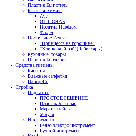
Пластик Быт стиль
Бытовая_химия
Ave
ОПТ-СНАБ
Позитив Парфюм
Флора
Постельное_белье
"Принцесса на горошине"
"Хлопковый рай"(Чебоксары)
Кухонные_товары
Пластик Бытпласт
Средства гигиены
Кассеты
Влажные салфетки
ПапирЮг
Стройка
Под заказ
ПРОСТОЕ РЕШЕНИЕ
Пластик Бытплас
Маркетплейсы
Услуги
Инструменты
Бензо-электро инструмент
Ручной инструмент