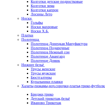
Колготки детские подростковые
Колготки зима
Колготки капрон
Лосины Лето
Носки
Гольфы
Носки махровые
Носки Х.Б.
Платки
Полотенца
Полотенца Донецкая Мануфактура
Полотенца Подарочные
Полотенца Нежный сон
Полотенце Авангард
Полотенце Домик
Нижнее бельё
Трусы женские
Трусы мужские
Бюстгалтеры
Купальники плавки
Халаты,пижамы,ноч.сорочки,платья,трико,футболк
Бриджи,трико
Детский трикотаж,бельё
Иваново Трикотаж