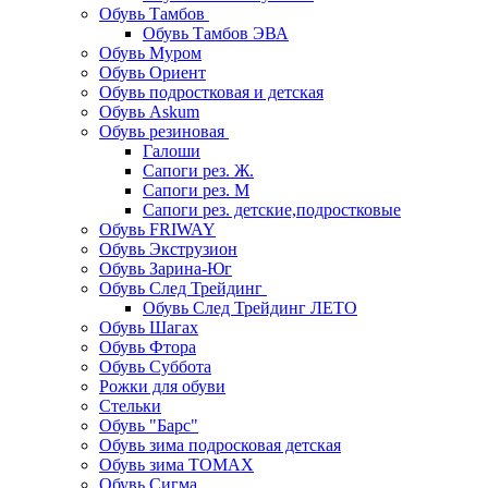
Обувь Тамбов
Обувь Тамбов ЭВА
Обувь Муром
Обувь Ориент
Обувь подростковая и детская
Обувь Askum
Обувь резиновая
Галоши
Сапоги рез. Ж.
Сапоги рез. М
Сапоги рез. детские,подростковые
Обувь FRIWAY
Обувь Экструзион
Обувь Зарина-Юг
Обувь След Трейдинг
Обувь След Трейдинг ЛЕТО
Обувь Шагах
Обувь Фтора
Обувь Суббота
Рожки для обуви
Стельки
Обувь "Барс"
Обувь зима подросковая детская
Обувь зима ТОМАХ
Обувь Сигма