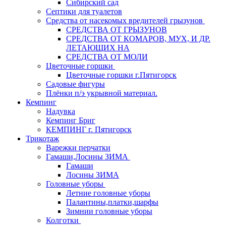
Сибирский сад
Септики для туалетов
Средства от насекомых вредителей грызунов
СPEДСТВА ОТ ГРЫЗУНОВ
СРЕДСТВА ОТ КОМАРОВ, МУХ, И ДР.
ЛЕТАЮЩИХ НА
СРЕДСТВА ОТ МОЛИ
Цветочные горшки
Цветочные горшки г.Пятигорск
Садовые фигуры
Плёнки п/э укрывной материал.
Кемпинг
Надувка
Кемпинг Бриг
КЕМПИНГ г. Пятигорск
Трикотаж
Варежки перчатки
Гамаши,Лосины ЗИМА
Гамаши
Лосины ЗИМА
Головные уборы
Летние головные уборы
Палантины,платки,шарфы
Зимнии головные уборы
Колготки