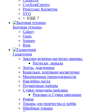
СИБИАР
СурХимСинтез
Ренессанс Косметик
SVO
+ ЕЩЕ 7
Бытовая техника
Galaxy
Oasis
Sonnen
Rion
Галантерея
Заколки,резинки,расчески,зажимы
Расчески, зеркала
Зонты, дождевики
Кошельки, портмоне,косметички
Маникюрные принадлежности
Наклейки пасха
Подарочные наборы
Сумки,чемоданы,рюкзаки
Рюкзаки и Сумки школьные
Ремни
Товары для творчества и хобби
Швейные товары