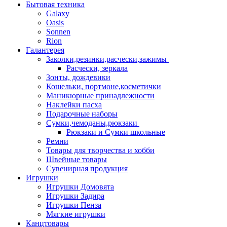
Бытовая техника
Galaxy
Oasis
Sonnen
Rion
Галантерея
Заколки,резинки,расчески,зажимы
Расчески, зеркала
Зонты, дождевики
Кошельки, портмоне,косметички
Маникюрные принадлежности
Наклейки пасха
Подарочные наборы
Сумки,чемоданы,рюкзаки
Рюкзаки и Сумки школьные
Ремни
Товары для творчества и хобби
Швейные товары
Сувенирная продукция
Игрушки
Игрушки Домовята
Игрушки Задира
Игрушки Пенза
Мягкие игрушки
Канцтовары