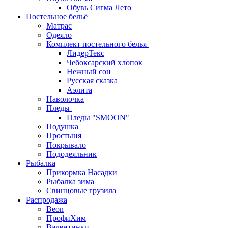
Обувь Сигма Лето
Постельное бельё
Матрас
Одеяло
Комплект постельного белья
ЛидерТекс
Чебоксарский хлопок
Нежный сон
Русская сказка
Аэлита
Наволочка
Пледы
Пледы "SMOON"
Подушка
Простыня
Покрывало
Пододеяльник
Рыбалка
Прикормка Насадки
Рыбалка зима
Свинцовые грузила
Распродажа
Beon
ПрофиХим
Валентинки