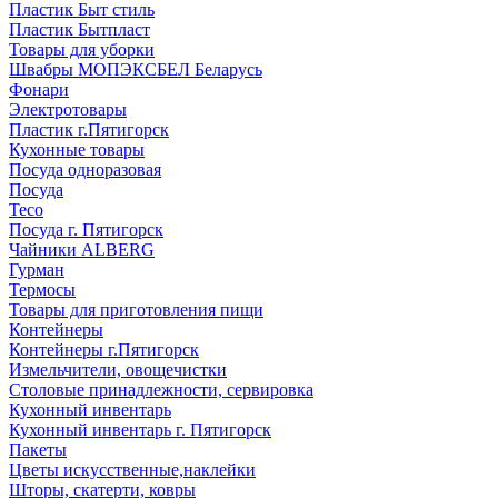
Пластик Быт стиль
Пластик Бытпласт
Товары для уборки
Швабры МОПЭКСБЕЛ Беларусь
Фонари
Электротовары
Пластик г.Пятигорск
Кухонные товары
Посуда одноразовая
Посуда
Teco
Посуда г. Пятигорск
Чайники ALBERG
Гурман
Термосы
Товары для приготовления пищи
Контейнеры
Контейнеры г.Пятигорск
Измельчители, овощечистки
Столовые принадлежности, сервировка
Кухонный инвентарь
Кухонный инвентарь г. Пятигорск
Пакеты
Цветы искусственные,наклейки
Шторы, скатерти, ковры