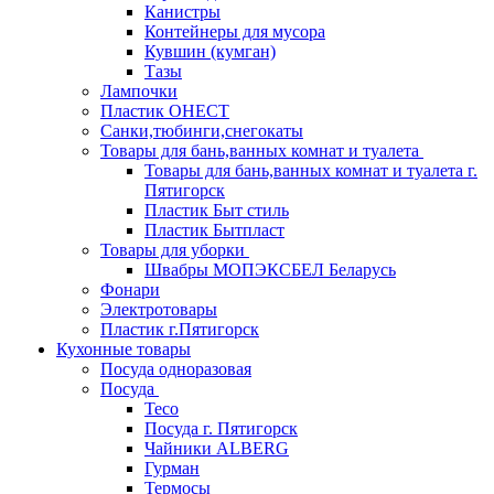
Канистры
Контейнеры для мусора
Кувшин (кумган)
Тазы
Лампочки
Пластик ОНЕСТ
Санки,тюбинги,снегокаты
Товары для бань,ванных комнат и туалета
Товары для бань,ванных комнат и туалета г.
Пятигорск
Пластик Быт стиль
Пластик Бытпласт
Товары для уборки
Швабры МОПЭКСБЕЛ Беларусь
Фонари
Электротовары
Пластик г.Пятигорск
Кухонные товары
Посуда одноразовая
Посуда
Teco
Посуда г. Пятигорск
Чайники ALBERG
Гурман
Термосы