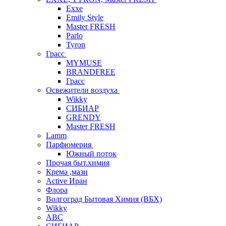
Exxe
Emily Style
Master FRESH
Parlo
Tyron
Грасс
MYMUSE
BRANDFREE
Грасс
Освежители воздуха
Wikky
СИБИАР
GRENDY
Master FRESH
Lamm
Парфюмерия
Южный поток
Прочая быт.химия
Крема ,мази
Аctive Иран
Флора
Волгоград Бытовая Химия (ВБХ)
Wikky
АВС