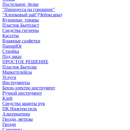
Постельное_белье
"Принцесса на горошине"
"Хлопковый рай"(Чебоксары)
Кухонные_товары
Пластик Бытпласт
Средства гигиены
Кассеты
Влажные салфетки
ПапирЮг
Стройка
Под заказ
ПРОСТОЕ РЕШЕНИЕ
Пластик Бытплас
Маркетплейсы
Услуги
Инструменты
Бензо-электро инструмент
Ручной инструмент
Клей
Средства защиты рук
ПК Нижтекстиль
Альтернатива
Гвозди, метизы
Гвозди
Саморезы