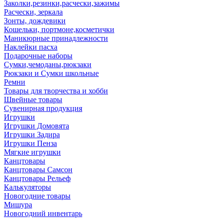
Заколки,резинки,расчески,зажимы
Расчески, зеркала
Зонты, дождевики
Кошельки, портмоне,косметички
Маникюрные принадлежности
Наклейки пасха
Подарочные наборы
Сумки,чемоданы,рюкзаки
Рюкзаки и Сумки школьные
Ремни
Товары для творчества и хобби
Швейные товары
Сувенирная продукция
Игрушки
Игрушки Домовята
Игрушки Задира
Игрушки Пенза
Мягкие игрушки
Канцтовары
Канцтовары Самсон
Канцтовары Рельеф
Калькуляторы
Новогодние товары
Мишура
Новогодний инвентарь