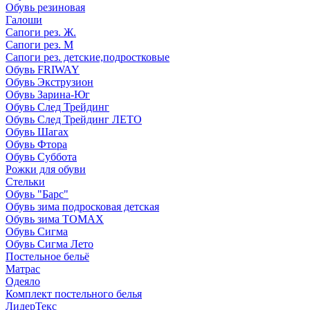
Обувь резиновая
Галоши
Сапоги рез. Ж.
Сапоги рез. М
Сапоги рез. детские,подростковые
Обувь FRIWAY
Обувь Экструзион
Обувь Зарина-Юг
Обувь След Трейдинг
Обувь След Трейдинг ЛЕТО
Обувь Шагах
Обувь Фтора
Обувь Суббота
Рожки для обуви
Стельки
Обувь "Барс"
Обувь зима подросковая детская
Обувь зима ТОМАХ
Обувь Сигма
Обувь Сигма Лето
Постельное бельё
Матрас
Одеяло
Комплект постельного белья
ЛидерТекс