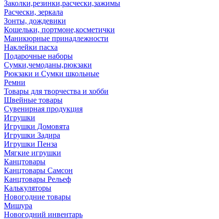
Заколки,резинки,расчески,зажимы
Расчески, зеркала
Зонты, дождевики
Кошельки, портмоне,косметички
Маникюрные принадлежности
Наклейки пасха
Подарочные наборы
Сумки,чемоданы,рюкзаки
Рюкзаки и Сумки школьные
Ремни
Товары для творчества и хобби
Швейные товары
Сувенирная продукция
Игрушки
Игрушки Домовята
Игрушки Задира
Игрушки Пенза
Мягкие игрушки
Канцтовары
Канцтовары Самсон
Канцтовары Рельеф
Калькуляторы
Новогодние товары
Мишура
Новогодний инвентарь