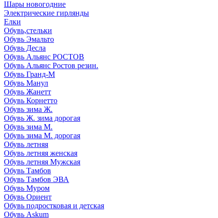
Шары новогодние
Электрические гирлянды
Елки
Обувь,стельки
Обувь Эмальто
Обувь Десла
Обувь Альянс РОСТОВ
Обувь Альянс Ростов резин.
Обувь Гранд-М
Обувь Манул
Обувь Жанетт
Обувь Корнетто
Обувь зима Ж.
Обувь Ж. зима дорогая
Обувь зима М.
Обувь зима М. дорогая
Обувь летняя
Обувь летняя женская
Обувь летняя Мужская
Обувь Тамбов
Обувь Тамбов ЭВА
Обувь Муром
Обувь Ориент
Обувь подростковая и детская
Обувь Askum