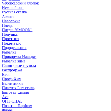
Чебоксарский хлопок
Нежный сон
Русская сказка
Аэлита
Наволочка
Пледы
Пледы "SMOON"
Подушка
Простыня
Покрывало
Пододеяльник
Рыбалка
Прикормка Насадки
Рыбалка зима
Свинцовые грузила
Распродажа
Beon
ПрофиХим
Валентинки
Пластик Быт стиль
Бытовая_химия
Ave
ОПТ-СНАБ
Позитив Парфюм
Флора