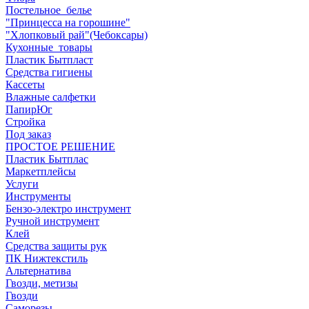
Постельное_белье
"Принцесса на горошине"
"Хлопковый рай"(Чебоксары)
Кухонные_товары
Пластик Бытпласт
Средства гигиены
Кассеты
Влажные салфетки
ПапирЮг
Стройка
Под заказ
ПРОСТОЕ РЕШЕНИЕ
Пластик Бытплас
Маркетплейсы
Услуги
Инструменты
Бензо-электро инструмент
Ручной инструмент
Клей
Средства защиты рук
ПК Нижтекстиль
Альтернатива
Гвозди, метизы
Гвозди
Саморезы