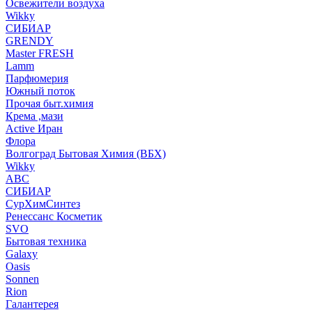
Освежители воздуха
Wikky
СИБИАР
GRENDY
Master FRESH
Lamm
Парфюмерия
Южный поток
Прочая быт.химия
Крема ,мази
Аctive Иран
Флора
Волгоград Бытовая Химия (ВБХ)
Wikky
АВС
СИБИАР
СурХимСинтез
Ренессанс Косметик
SVO
Бытовая техника
Galaxy
Oasis
Sonnen
Rion
Галантерея