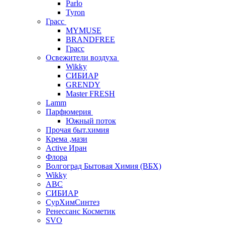
Parlo
Tyron
Грасс
MYMUSE
BRANDFREE
Грасс
Освежители воздуха
Wikky
СИБИАР
GRENDY
Master FRESH
Lamm
Парфюмерия
Южный поток
Прочая быт.химия
Крема ,мази
Аctive Иран
Флора
Волгоград Бытовая Химия (ВБХ)
Wikky
АВС
СИБИАР
СурХимСинтез
Ренессанс Косметик
SVO