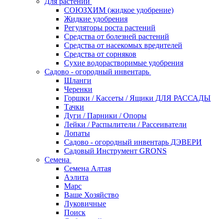
Для растений
СОЮЗХИМ (жидкое удобрение)
Жидкие удобрения
Регуляторы роста растений
Средства от болезней растений
Средства от насекомых вредителей
Средства от сорняков
Сухие водорастворимые удобрения
Садово - огородный инвентарь
Шланги
Черенки
Горшки / Кассеты / Ящики ДЛЯ РАССАДЫ
Тачки
Дуги / Парники / Опоры
Лейки / Распылители / Рассеиватели
Лопаты
Садово - огородный инвентарь ДЭВЕРИ
Садовый Инструмент GRONS
Семена
Семена Алтая
Аэлита
Марс
Ваше Хозяйство
Луковичные
Поиск