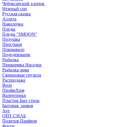
Чебоксарский хлопок
Нежный сон
Русская сказка
Аэлита
Наволочка
Пледы
Пледы "SMOON"
Подушка
Простыня
Покрывало
Пододеяльник
Рыбалка
Прикормка Насадки
Рыбалка зима
Свинцовые грузила
Распродажа
Beon
ПрофиХим
Валентинки
Пластик Быт стиль
Бытовая_химия
Ave
ОПТ-СНАБ
Позитив Парфюм
Флора