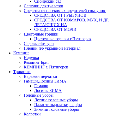
Сибирский сад
Септики для туалетов
Средства от насекомых вредителей грызунов
СPEДСТВА ОТ ГРЫЗУНОВ
СРЕДСТВА ОТ КОМАРОВ, МУХ, И ДР.
ЛЕТАЮЩИХ НА
СРЕДСТВА ОТ МОЛИ
Цветочные горшки
Цветочные горшки г.Пятигорск
Садовые фигуры
Плёнки п/э укрывной материал.
Кемпинг
Надувка
Кемпинг Бриг
КЕМПИНГ г. Пятигорск
Трикотаж
Варежки перчатки
Гамаши,Лосины ЗИМА
Гамаши
Лосины ЗИМА
Головные уборы
Летние головные уборы
Палантины,платки,шарфы
Зимнии головные уборы
Колготки