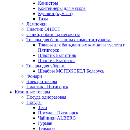
Канистры
Контейнеры для мусора
Кувшин (кумган)
Тазы
Лампочки
Пластик ОНЕСТ
Санки,тюбинги,снегокаты
Товары для бань,ванных комнат и туалета
Товары для бань,ванных комнат и туалета г.
Пятигорск
Пластик Быт стиль
Пластик Бытпласт
Товары для уборки
Швабры МОПЭКСБЕЛ Беларусь
Фонари
Электротовары
Пластик г.Пятигорск
Кухонные товары
Посуда одноразовая
Посуда
Teco
Посуда г. Пятигорск
Чайники ALBERG
Гурман
Термосы