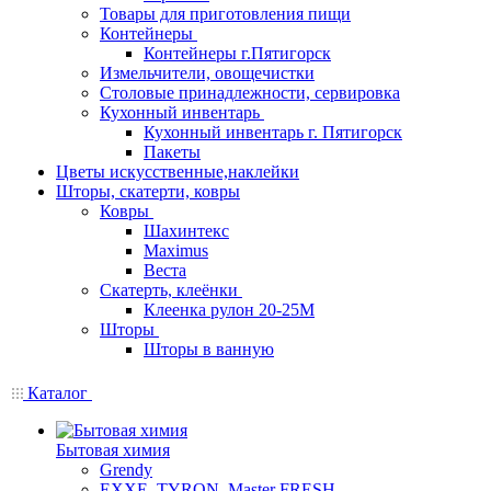
Товары для приготовления пищи
Контейнеры
Контейнеры г.Пятигорск
Измельчители, овощечистки
Столовые принадлежности, сервировка
Кухонный инвентарь
Кухонный инвентарь г. Пятигорск
Пакеты
Цветы искусственные,наклейки
Шторы, скатерти, ковры
Ковры
Шахинтекс
Maximus
Веста
Скатерть, клеёнки
Клеенка рулон 20-25М
Шторы
Шторы в ванную
Каталог
Бытовая химия
Grendy
EXXE, TYRON, Master FRESH