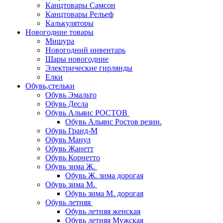
Канцтовары Самсон
Канцтовары Рельеф
Калькуляторы
Новогодние товары
Мишура
Новогодний инвентарь
Шары новогодние
Электрические гирлянды
Елки
Обувь,стельки
Обувь Эмальто
Обувь Десла
Обувь Альянс РОСТОВ
Обувь Альянс Ростов резин.
Обувь Гранд-М
Обувь Манул
Обувь Жанетт
Обувь Корнетто
Обувь зима Ж.
Обувь Ж. зима дорогая
Обувь зима М.
Обувь зима М. дорогая
Обувь летняя
Обувь летняя женская
Обувь летняя Мужская