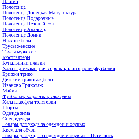
Платки
Полотенца
Полотенца Донецкая Мануфактура
Полотенца Подарочные
Полотенца Нежный сон
Полотенце Авангард
Полотенце Домик
Нижнее бельё
Трусы женские
Трусы мужские
Бюстгалтеры
Купальники плавки
Халаты,пижамы,ноч.сорочки,платья,трико,футболки
Бриджи,трико
Детский трикотаж,бельё
Иваново Трикотаж
Майки
Футболки, водолазки, сарафаны
Халаты,кофты,толстовки
Шорты
Одежда зима
Спец одежда
Товары для ухода за одеждой и обувью
Крем для обуви
Товары для ухода за одеждой и обувью г. Пятигорск