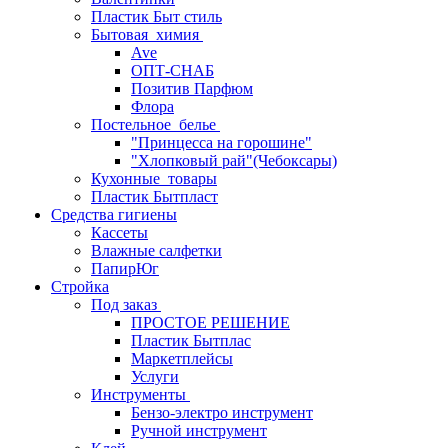
Пластик Быт стиль
Бытовая_химия
Ave
ОПТ-СНАБ
Позитив Парфюм
Флора
Постельное_белье
"Принцесса на горошине"
"Хлопковый рай"(Чебоксары)
Кухонные_товары
Пластик Бытпласт
Средства гигиены
Кассеты
Влажные салфетки
ПапирЮг
Стройка
Под заказ
ПРОСТОЕ РЕШЕНИЕ
Пластик Бытплас
Маркетплейсы
Услуги
Инструменты
Бензо-электро инструмент
Ручной инструмент