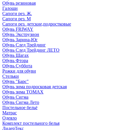
Обувь резиновая
Галоши
Сапоги рез. Ж.
Сапоги рез. М
Сапоги рез. детские,подростковые
Обувь FRIWAY
Обувь Экструзион
Обувь Зарина-Юг
Обувь След Трейдинг
Обувь След Трейдинг ЛЕТО
Обувь Шагах
Обувь Фтора
Обувь Суббота
Рожки для обуви
Стельки
Обувь "Барс"
Обувь зима подросковая детская
Обувь зима ТОМАХ
Обувь Сигма
Обувь Сигма Лето
Постельное бельё
Матрас
Одеяло
Комплект постельного белья
ЛидерТекс