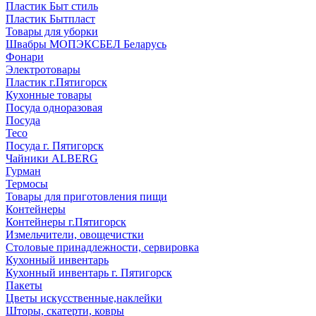
Пластик Быт стиль
Пластик Бытпласт
Товары для уборки
Швабры МОПЭКСБЕЛ Беларусь
Фонари
Электротовары
Пластик г.Пятигорск
Кухонные товары
Посуда одноразовая
Посуда
Teco
Посуда г. Пятигорск
Чайники ALBERG
Гурман
Термосы
Товары для приготовления пищи
Контейнеры
Контейнеры г.Пятигорск
Измельчители, овощечистки
Столовые принадлежности, сервировка
Кухонный инвентарь
Кухонный инвентарь г. Пятигорск
Пакеты
Цветы искусственные,наклейки
Шторы, скатерти, ковры