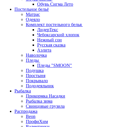
Обувь Сигма Лето
Постельное бельё
Матрас
Одеяло
Комплект постельного белья
ЛидерТекс
Чебоксарский хлопок
Нежный сон
Русская сказка
Аэлита
Наволочка
Пледы
Пледы "SMOON"
Подушка
Простыня
Покрывало
Пододеяльник
Рыбалка
Прикормка Насадки
Рыбалка зима
Свинцовые грузила
Распродажа
Beon
ПрофиХим
Валентинки