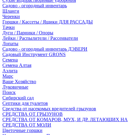
Сухие водорастворимые удобрения
Садово - огородный инвентарь
Шланги
Черенки
Горшки / Кассеты / Ящики ДЛЯ РАССАДЫ
Тачки
Дуги / Парники / Опоры
Лейки / Распылители / Рассеиватели
Лопаты
Садово - огородный инвентарь ДЭВЕРИ
Садовый Инструмент GRONS
Семена
Семена Алтая
Аэлита
Марс
Ваше Хозяйство
Луковичные
Поиск
Сибирский сад
Септики для туалетов
Средства от насекомых вредителей грызунов
СPEДСТВА ОТ ГРЫЗУНОВ
СРЕДСТВА ОТ КОМАРОВ, МУХ, И ДР. ЛЕТАЮЩИХ НА
СРЕДСТВА ОТ МОЛИ
Цветочные горшки