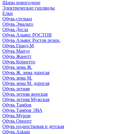
Шары новогодние
Электрические гирлянды
Елки
Обувь,стельки
Обувь Эмальто
Обувь Десла
Обувь Альянс РОСТОВ
Обувь Альянс Ростов резин.
Обувь Гранд-М
Обувь Манул
Обувь Жанетт
Обувь Корнетто
Обувь зима Ж.
Обувь Ж. зима дорогая
Обувь зима М.
Обувь зима М. дорогая
Обувь летняя
Обувь летняя женская
Обувь летняя Мужская
Обувь Тамбов
Обувь Тамбов ЭВА
Обувь Муром
Обувь Ориент
Обувь подростковая и детская
Обувь Askum