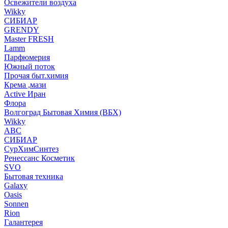
Освежители воздуха
Wikky
СИБИАР
GRENDY
Master FRESH
Lamm
Парфюмерия
Южный поток
Прочая быт.химия
Крема ,мази
Аctive Иран
Флора
Волгоград Бытовая Химия (ВБХ)
Wikky
АВС
СИБИАР
СурХимСинтез
Ренессанс Косметик
SVO
Бытовая техника
Galaxy
Oasis
Sonnen
Rion
Галантерея