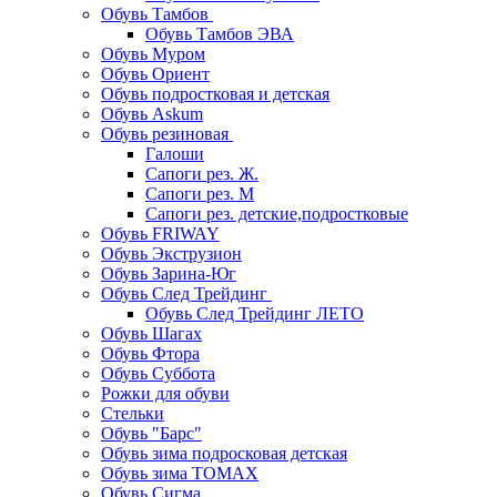
Обувь Тамбов
Обувь Тамбов ЭВА
Обувь Муром
Обувь Ориент
Обувь подростковая и детская
Обувь Askum
Обувь резиновая
Галоши
Сапоги рез. Ж.
Сапоги рез. М
Сапоги рез. детские,подростковые
Обувь FRIWAY
Обувь Экструзион
Обувь Зарина-Юг
Обувь След Трейдинг
Обувь След Трейдинг ЛЕТО
Обувь Шагах
Обувь Фтора
Обувь Суббота
Рожки для обуви
Стельки
Обувь "Барс"
Обувь зима подросковая детская
Обувь зима ТОМАХ
Обувь Сигма