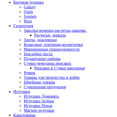
Бытовая техника
Galaxy
Oasis
Sonnen
Rion
Галантерея
Заколки,резинки,расчески,зажимы
Расчески, зеркала
Зонты, дождевики
Кошельки, портмоне,косметички
Маникюрные принадлежности
Наклейки пасха
Подарочные наборы
Сумки,чемоданы,рюкзаки
Рюкзаки и Сумки школьные
Ремни
Товары для творчества и хобби
Швейные товары
Сувенирная продукция
Игрушки
Игрушки Домовята
Игрушки Задира
Игрушки Пенза
Мягкие игрушки
Канцтовары