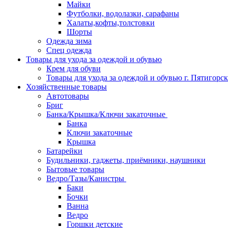
Майки
Футболки, водолазки, сарафаны
Халаты,кофты,толстовки
Шорты
Одежда зима
Спец одежда
Товары для ухода за одеждой и обувью
Крем для обуви
Товары для ухода за одеждой и обувью г. Пятигорск
Хозяйственные товары
Автотовары
Бриг
Банка/Крышка/Ключи закаточные
Банка
Ключи закаточные
Крышка
Батарейки
Будильники, гаджеты, приёмники, наушники
Бытовые товары
Ведро/Тазы/Канистры
Баки
Бочки
Ванна
Ведро
Горшки детские