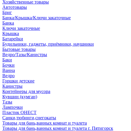
Хозяйственные товары
Автотовары
Бриг
Банка/Крышка/Ключи закаточные
Банка
Ключи закаточные
Крышка
Батарейки
Будильники, гаджеты, приёмники, наушники
Бытовые товары
Ведро/Тазы/Канистры
Баки
Бочки
Ванна
Ведро
Горшки детские
Канистры
Контейнеры для мусора
Кувшин (кумган)
Тазы
Лампочки
Пластик ОНЕСТ
Санки,тюбинги,снегокаты
Товары для бань,ванных комнат и туалета
Товары для бань,ванных комнат и туалета г. Пятигорск