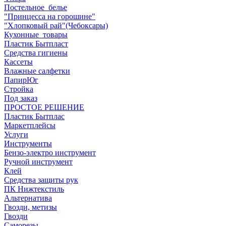
Постельное_белье
"Принцесса на горошине"
"Хлопковый рай"(Чебоксары)
Кухонные_товары
Пластик Бытпласт
Средства гигиены
Кассеты
Влажные салфетки
ПапирЮг
Стройка
Под заказ
ПРОСТОЕ РЕШЕНИЕ
Пластик Бытплас
Маркетплейсы
Услуги
Инструменты
Бензо-электро инструмент
Ручной инструмент
Клей
Средства защиты рук
ПК Нижтекстиль
Альтернатива
Гвозди, метизы
Гвозди
Саморезы