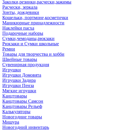
Заколки,резинки,расчески,зажимы
Расчески, зеркала
Зонты, дождевики
Кошельки, портмоне,косметички
Маникюрные принадлежности
Наклейки пасха
Подарочные наборы
Сумки,чемоданы,рюкзаки
Рюкзаки и Сумки школьные
Ремни
Товары для творчества и хобби
Швейные товары
Сувенирная продукция
Игрушки
Игрушки Домовята
Игрушки Задира
Игрушки Пенза
Мягкие игрушки
Канцтовары
Канцтовары Самсон
Канцтовары Рельеф
Калькуляторы
Новогодние товары
Мишура
Новогодний инвентарь