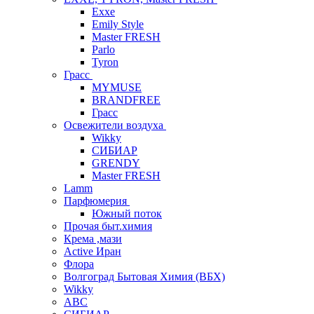
Exxe
Emily Style
Master FRESH
Parlo
Tyron
Грасс
MYMUSE
BRANDFREE
Грасс
Освежители воздуха
Wikky
СИБИАР
GRENDY
Master FRESH
Lamm
Парфюмерия
Южный поток
Прочая быт.химия
Крема ,мази
Аctive Иран
Флора
Волгоград Бытовая Химия (ВБХ)
Wikky
АВС