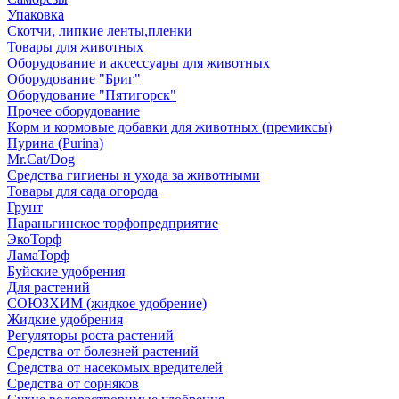
Упаковка
Скотчи, липкие ленты,пленки
Товары для животных
Оборудование и аксессуары для животных
Оборудование "Бриг"
Оборудование "Пятигорск"
Прочее оборудование
Корм и кормовые добавки для животных (премиксы)
Пурина (Purina)
Mr.Cat/Dog
Средства гигиены и ухода за животными
Товары для сада огорода
Грунт
Параньгинское торфопредприятие
ЭкоТорф
ЛамаТорф
Буйские удобрения
Для растений
СОЮЗХИМ (жидкое удобрение)
Жидкие удобрения
Регуляторы роста растений
Средства от болезней растений
Средства от насекомых вредителей
Средства от сорняков