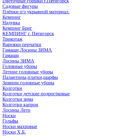
Цветочные горшки г.Пятигорск
Садовые фигуры
Плёнки п/э укрывной материал.
Кемпинг
Надувка
Кемпинг Бриг
КЕМПИНГ г. Пятигорск
Трикотаж
Варежки перчатки
Гамаши,Лосины ЗИМА
Гамаши
Лосины ЗИМА
Головные уборы
Летние головные уборы
Палантины,платки,шарфы
Зимнии головные уборы
Колготки
Колготки детские подростковые
Колготки зима
Колготки капрон
Лосины Лето
Носки
Гольфы
Носки махровые
Носки Х.Б.