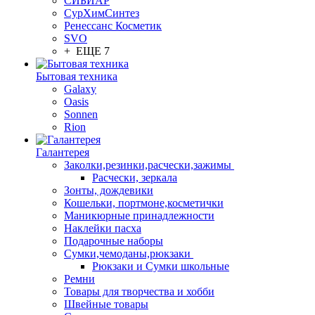
СИБИАР
СурХимСинтез
Ренессанс Косметик
SVO
+ ЕЩЕ 7
Бытовая техника
Galaxy
Oasis
Sonnen
Rion
Галантерея
Заколки,резинки,расчески,зажимы
Расчески, зеркала
Зонты, дождевики
Кошельки, портмоне,косметички
Маникюрные принадлежности
Наклейки пасха
Подарочные наборы
Сумки,чемоданы,рюкзаки
Рюкзаки и Сумки школьные
Ремни
Товары для творчества и хобби
Швейные товары