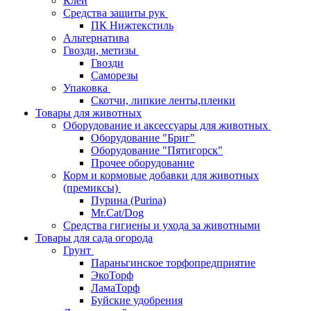
Клей
Средства защиты рук
ПК Нижтекстиль
Альтернатива
Гвозди, метизы
Гвозди
Саморезы
Упаковка
Скотчи, липкие ленты,пленки
Товары для животных
Оборудование и аксессуары для животных
Оборудование "Бриг"
Оборудование "Пятигорск"
Прочее оборудование
Корм и кормовые добавки для животных
(премиксы)
Пурина (Purina)
Mr.Cat/Dog
Средства гигиены и ухода за животными
Товары для сада огорода
Грунт
Параньгинское торфопредприятие
ЭкоТорф
ЛамаТорф
Буйские удобрения