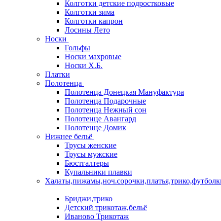
Колготки детские подростковые
Колготки зима
Колготки капрон
Лосины Лето
Носки
Гольфы
Носки махровые
Носки Х.Б.
Платки
Полотенца
Полотенца Донецкая Мануфактура
Полотенца Подарочные
Полотенца Нежный сон
Полотенце Авангард
Полотенце Домик
Нижнее бельё
Трусы женские
Трусы мужские
Бюстгалтеры
Купальники плавки
Халаты,пижамы,ноч.сорочки,платья,трико,футболк
Бриджи,трико
Детский трикотаж,бельё
Иваново Трикотаж