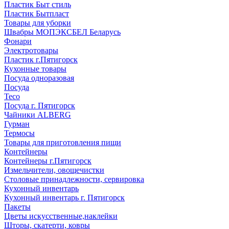
Пластик Быт стиль
Пластик Бытпласт
Товары для уборки
Швабры МОПЭКСБЕЛ Беларусь
Фонари
Электротовары
Пластик г.Пятигорск
Кухонные товары
Посуда одноразовая
Посуда
Teco
Посуда г. Пятигорск
Чайники ALBERG
Гурман
Термосы
Товары для приготовления пищи
Контейнеры
Контейнеры г.Пятигорск
Измельчители, овощечистки
Столовые принадлежности, сервировка
Кухонный инвентарь
Кухонный инвентарь г. Пятигорск
Пакеты
Цветы искусственные,наклейки
Шторы, скатерти, ковры