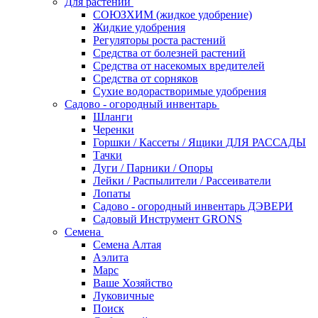
Для растений
СОЮЗХИМ (жидкое удобрение)
Жидкие удобрения
Регуляторы роста растений
Средства от болезней растений
Средства от насекомых вредителей
Средства от сорняков
Сухие водорастворимые удобрения
Садово - огородный инвентарь
Шланги
Черенки
Горшки / Кассеты / Ящики ДЛЯ РАССАДЫ
Тачки
Дуги / Парники / Опоры
Лейки / Распылители / Рассеиватели
Лопаты
Садово - огородный инвентарь ДЭВЕРИ
Садовый Инструмент GRONS
Семена
Семена Алтая
Аэлита
Марс
Ваше Хозяйство
Луковичные
Поиск