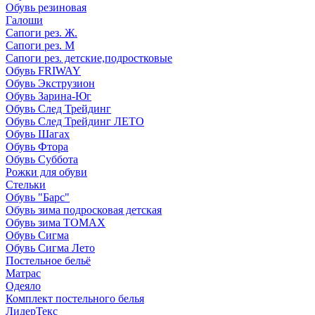
Обувь резиновая
Галоши
Сапоги рез. Ж.
Сапоги рез. М
Сапоги рез. детские,подростковые
Обувь FRIWAY
Обувь Экструзион
Обувь Зарина-Юг
Обувь След Трейдинг
Обувь След Трейдинг ЛЕТО
Обувь Шагах
Обувь Фтора
Обувь Суббота
Рожки для обуви
Стельки
Обувь "Барс"
Обувь зима подросковая детская
Обувь зима ТОМАХ
Обувь Сигма
Обувь Сигма Лето
Постельное бельё
Матрас
Одеяло
Комплект постельного белья
ЛидерТекс