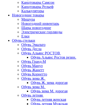
Канцтовары Самсон
Канцтовары Рельеф
Калькуляторы
Новогодние товары
Мишура
Новогодний инвентарь
Шары новогодние
Электрические гирлянды
Елки
Обувь,стельки
Обувь Эмальто
Обувь Десла
Обувь Альянс РОСТОВ
Обувь Альянс Ростов резин.
Обувь Гранд-М
Обувь Манул
Обувь Жанетт
Обувь Корнетто
Обувь зима Ж.
Обувь Ж. зима дорогая
Обувь зима М.
Обувь зима М. дорогая
Обувь летняя
Обувь летняя женская
Обувь летняя Мужская