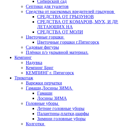
Сибирский сад
Септики для туалетов
Средства от насекомых вредителей грызунов
СPEДСТВА ОТ ГРЫЗУНОВ
СРЕДСТВА ОТ КОМАРОВ, МУХ, И ДР.
ЛЕТАЮЩИХ НА
СРЕДСТВА ОТ МОЛИ
Цветочные горшки
Цветочные горшки г.Пятигорск
Садовые фигуры
Плёнки п/э укрывной материал.
Кемпинг
Надувка
Кемпинг Бриг
КЕМПИНГ г. Пятигорск
Трикотаж
Варежки перчатки
Гамаши,Лосины ЗИМА
Гамаши
Лосины ЗИМА
Головные уборы
Летние головные уборы
Палантины,платки,шарфы
Зимнии головные уборы
Колготки