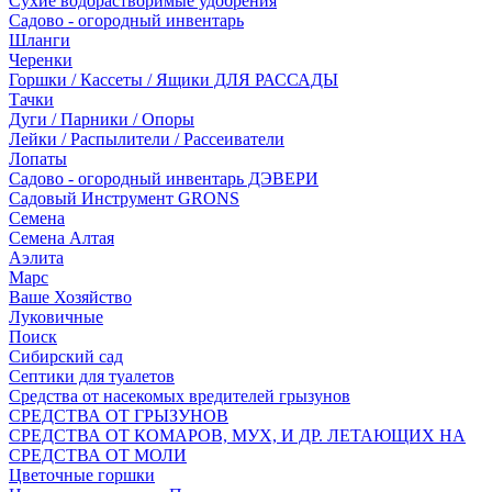
Сухие водорастворимые удобрения
Садово - огородный инвентарь
Шланги
Черенки
Горшки / Кассеты / Ящики ДЛЯ РАССАДЫ
Тачки
Дуги / Парники / Опоры
Лейки / Распылители / Рассеиватели
Лопаты
Садово - огородный инвентарь ДЭВЕРИ
Садовый Инструмент GRONS
Семена
Семена Алтая
Аэлита
Марс
Ваше Хозяйство
Луковичные
Поиск
Сибирский сад
Септики для туалетов
Средства от насекомых вредителей грызунов
СPEДСТВА ОТ ГРЫЗУНОВ
СРЕДСТВА ОТ КОМАРОВ, МУХ, И ДР. ЛЕТАЮЩИХ НА
СРЕДСТВА ОТ МОЛИ
Цветочные горшки