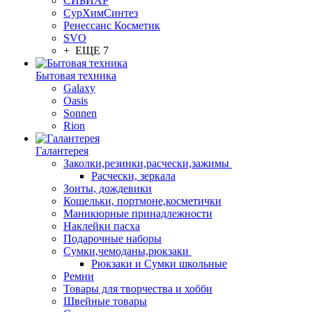
СИБИАР
СурХимСинтез
Ренессанс Косметик
SVO
+ ЕЩЕ 7
Бытовая техника
Galaxy
Oasis
Sonnen
Rion
Галантерея
Заколки,резинки,расчески,зажимы
Расчески, зеркала
Зонты, дождевики
Кошельки, портмоне,косметички
Маникюрные принадлежности
Наклейки пасха
Подарочные наборы
Сумки,чемоданы,рюкзаки
Рюкзаки и Сумки школьные
Ремни
Товары для творчества и хобби
Швейные товары