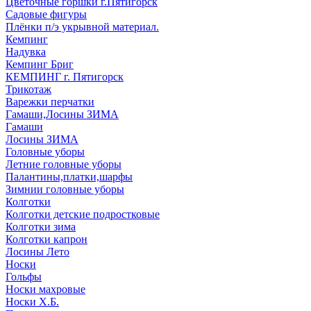
Цветочные горшки г.Пятигорск
Садовые фигуры
Плёнки п/э укрывной материал.
Кемпинг
Надувка
Кемпинг Бриг
КЕМПИНГ г. Пятигорск
Трикотаж
Варежки перчатки
Гамаши,Лосины ЗИМА
Гамаши
Лосины ЗИМА
Головные уборы
Летние головные уборы
Палантины,платки,шарфы
Зимнии головные уборы
Колготки
Колготки детские подростковые
Колготки зима
Колготки капрон
Лосины Лето
Носки
Гольфы
Носки махровые
Носки Х.Б.