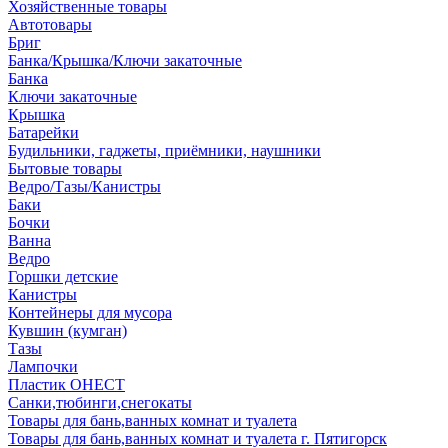
Хозяйственные товары
Автотовары
Бриг
Банка/Крышка/Ключи закаточные
Банка
Ключи закаточные
Крышка
Батарейки
Будильники, гаджеты, приёмники, наушники
Бытовые товары
Ведро/Тазы/Канистры
Баки
Бочки
Ванна
Ведро
Горшки детские
Канистры
Контейнеры для мусора
Кувшин (кумган)
Тазы
Лампочки
Пластик ОНЕСТ
Санки,тюбинги,снегокаты
Товары для бань,ванных комнат и туалета
Товары для бань,ванных комнат и туалета г. Пятигорск