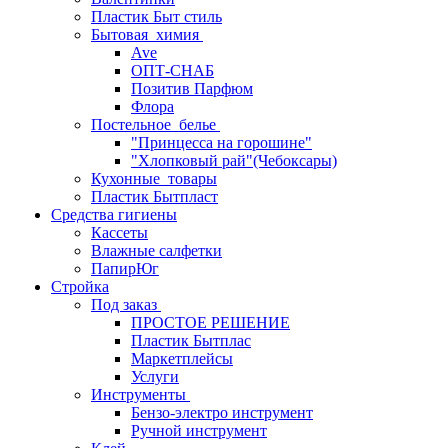
Пластик Быт стиль
Бытовая_химия
Ave
ОПТ-СНАБ
Позитив Парфюм
Флора
Постельное_белье
"Принцесса на горошине"
"Хлопковый рай"(Чебоксары)
Кухонные_товары
Пластик Бытпласт
Средства гигиены
Кассеты
Влажные салфетки
ПапирЮг
Стройка
Под заказ
ПРОСТОЕ РЕШЕНИЕ
Пластик Бытплас
Маркетплейсы
Услуги
Инструменты
Бензо-электро инструмент
Ручной инструмент