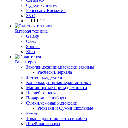
СИБИАР
СурХимСинтез
Ренессанс Косметик
SVO
+ ЕЩЕ 7
Бытовая техника
Galaxy
Oasis
Sonnen
Rion
Галантерея
Заколки,резинки,расчески,зажимы
Расчески, зеркала
Зонты, дождевики
Кошельки, портмоне,косметички
Маникюрные принадлежности
Наклейки пасха
Подарочные наборы
Сумки,чемоданы,рюкзаки
Рюкзаки и Сумки школьные
Ремни
Товары для творчества и хобби
Швейные товары