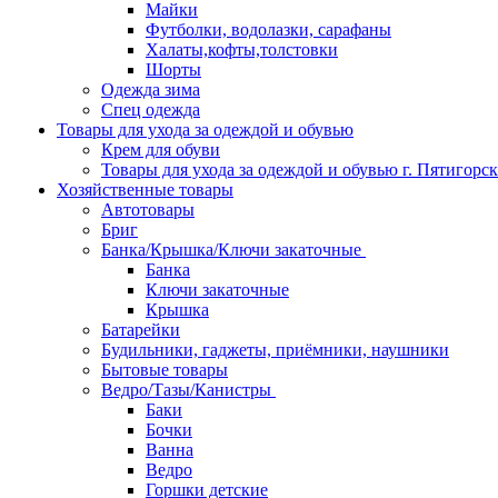
Майки
Футболки, водолазки, сарафаны
Халаты,кофты,толстовки
Шорты
Одежда зима
Спец одежда
Товары для ухода за одеждой и обувью
Крем для обуви
Товары для ухода за одеждой и обувью г. Пятигорск
Хозяйственные товары
Автотовары
Бриг
Банка/Крышка/Ключи закаточные
Банка
Ключи закаточные
Крышка
Батарейки
Будильники, гаджеты, приёмники, наушники
Бытовые товары
Ведро/Тазы/Канистры
Баки
Бочки
Ванна
Ведро
Горшки детские