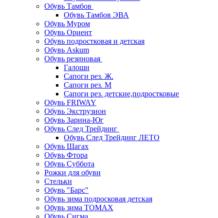
Обувь Тамбов
Обувь Тамбов ЭВА
Обувь Муром
Обувь Ориент
Обувь подростковая и детская
Обувь Askum
Обувь резиновая
Галоши
Сапоги рез. Ж.
Сапоги рез. М
Сапоги рез. детские,подростковые
Обувь FRIWAY
Обувь Экструзион
Обувь Зарина-Юг
Обувь След Трейдинг
Обувь След Трейдинг ЛЕТО
Обувь Шагах
Обувь Фтора
Обувь Суббота
Рожки для обуви
Стельки
Обувь "Барс"
Обувь зима подросковая детская
Обувь зима ТОМАХ
Обувь Сигма