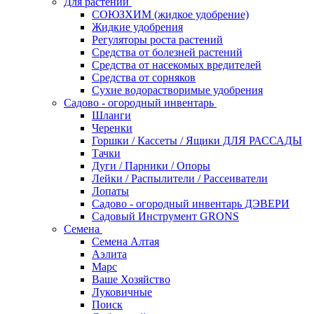
Для растений
СОЮЗХИМ (жидкое удобрение)
Жидкие удобрения
Регуляторы роста растений
Средства от болезней растений
Средства от насекомых вредителей
Средства от сорняков
Сухие водорастворимые удобрения
Садово - огородный инвентарь
Шланги
Черенки
Горшки / Кассеты / Ящики ДЛЯ РАССАДЫ
Тачки
Дуги / Парники / Опоры
Лейки / Распылители / Рассеиватели
Лопаты
Садово - огородный инвентарь ДЭВЕРИ
Садовый Инструмент GRONS
Семена
Семена Алтая
Аэлита
Марс
Ваше Хозяйство
Луковичные
Поиск