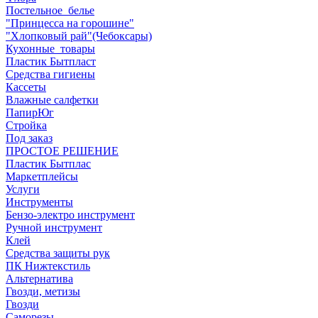
Постельное_белье
"Принцесса на горошине"
"Хлопковый рай"(Чебоксары)
Кухонные_товары
Пластик Бытпласт
Средства гигиены
Кассеты
Влажные салфетки
ПапирЮг
Стройка
Под заказ
ПРОСТОЕ РЕШЕНИЕ
Пластик Бытплас
Маркетплейсы
Услуги
Инструменты
Бензо-электро инструмент
Ручной инструмент
Клей
Средства защиты рук
ПК Нижтекстиль
Альтернатива
Гвозди, метизы
Гвозди
Саморезы