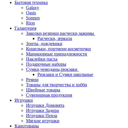
Бытовая техника
Galaxy
Oasis
Sonnen
Rion
Галантерея
Заколки,резинки,расчески,зажимы
Расчески, зеркала
Зонты, дождевики
Кошельки, портмоне,косметички
Маникюрные принадлежности
Наклейки пасха
Подарочные наборы
Сумки,чемоданы,рюкзаки
Рюкзаки и Сумки школьные
Ремни
Товары для творчества и хобби
Швейные товары
Сувенирная продукция
Игрушки
Игрушки Домовята
Игрушки Задира
Игрушки Пенза
Мягкие игрушки
Канцтовары