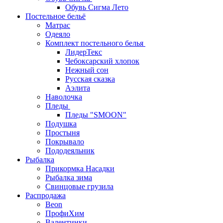
Обувь Сигма Лето
Постельное бельё
Матрас
Одеяло
Комплект постельного белья
ЛидерТекс
Чебоксарский хлопок
Нежный сон
Русская сказка
Аэлита
Наволочка
Пледы
Пледы "SMOON"
Подушка
Простыня
Покрывало
Пододеяльник
Рыбалка
Прикормка Насадки
Рыбалка зима
Свинцовые грузила
Распродажа
Beon
ПрофиХим
Валентинки