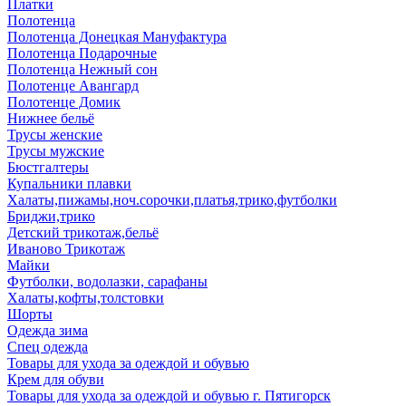
Платки
Полотенца
Полотенца Донецкая Мануфактура
Полотенца Подарочные
Полотенца Нежный сон
Полотенце Авангард
Полотенце Домик
Нижнее бельё
Трусы женские
Трусы мужские
Бюстгалтеры
Купальники плавки
Халаты,пижамы,ноч.сорочки,платья,трико,футболки
Бриджи,трико
Детский трикотаж,бельё
Иваново Трикотаж
Майки
Футболки, водолазки, сарафаны
Халаты,кофты,толстовки
Шорты
Одежда зима
Спец одежда
Товары для ухода за одеждой и обувью
Крем для обуви
Товары для ухода за одеждой и обувью г. Пятигорск