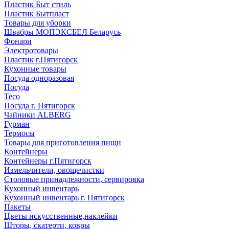
Пластик Быт стиль
Пластик Бытпласт
Товары для уборки
Швабры МОПЭКСБЕЛ Беларусь
Фонари
Электротовары
Пластик г.Пятигорск
Кухонные товары
Посуда одноразовая
Посуда
Teco
Посуда г. Пятигорск
Чайники ALBERG
Гурман
Термосы
Товары для приготовления пищи
Контейнеры
Контейнеры г.Пятигорск
Измельчители, овощечистки
Столовые принадлежности, сервировка
Кухонный инвентарь
Кухонный инвентарь г. Пятигорск
Пакеты
Цветы искусственные,наклейки
Шторы, скатерти, ковры