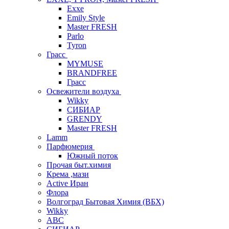
Exxe
Emily Style
Master FRESH
Parlo
Tyron
Грасс
MYMUSE
BRANDFREE
Грасс
Освежители воздуха
Wikky
СИБИАР
GRENDY
Master FRESH
Lamm
Парфюмерия
Южный поток
Прочая быт.химия
Крема ,мази
Аctive Иран
Флора
Волгоград Бытовая Химия (ВБХ)
Wikky
АВС