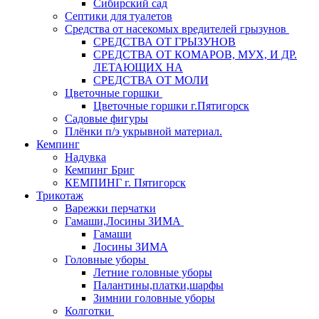
Сибирский сад
Септики для туалетов
Средства от насекомых вредителей грызунов
СPEДСТВА ОТ ГРЫЗУНОВ
СРЕДСТВА ОТ КОМАРОВ, МУХ, И ДР.
ЛЕТАЮЩИХ НА
СРЕДСТВА ОТ МОЛИ
Цветочные горшки
Цветочные горшки г.Пятигорск
Садовые фигуры
Плёнки п/э укрывной материал.
Кемпинг
Надувка
Кемпинг Бриг
КЕМПИНГ г. Пятигорск
Трикотаж
Варежки перчатки
Гамаши,Лосины ЗИМА
Гамаши
Лосины ЗИМА
Головные уборы
Летние головные уборы
Палантины,платки,шарфы
Зимнии головные уборы
Колготки