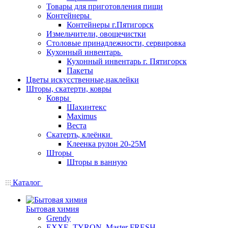
Товары для приготовления пищи
Контейнеры
Контейнеры г.Пятигорск
Измельчители, овощечистки
Столовые принадлежности, сервировка
Кухонный инвентарь
Кухонный инвентарь г. Пятигорск
Пакеты
Цветы искусственные,наклейки
Шторы, скатерти, ковры
Ковры
Шахинтекс
Maximus
Веста
Скатерть, клеёнки
Клеенка рулон 20-25М
Шторы
Шторы в ванную
Каталог
Бытовая химия
Grendy
EXXE, TYRON, Master FRESH