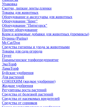
Упаковка
Скотчи, липкие ленты,пленки
Товары для животных
Оборудование и аксессуары для животных
Оборудование "Бриг"
Оборудование "Пятигорск"
Прочее оборудование
Корм и кормовые добавки для животных (премиксы)
Пурина (Purina)
Mr.Cat/Dog
Средства гигиены и ухода за животными
Товары для сада огорода
Грунт
Параньгинское торфопредприятие
ЭкоТорф
ЛамаТорф
Буйские удобрения
Для растений
СОЮЗХИМ (жидкое удобрение)
Жидкие удобрения
Регуляторы роста растений
Средства от болезней растений
Средства от насекомых вредителей
Средства от сорняков