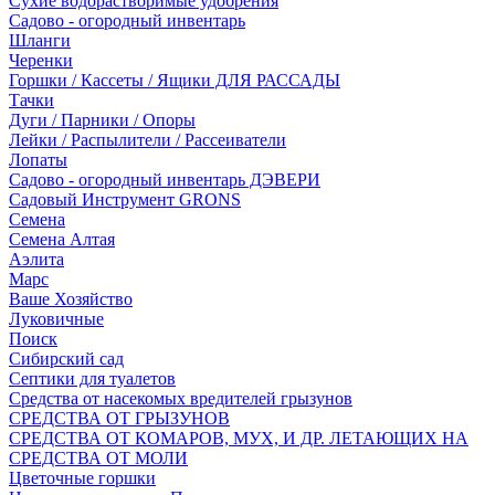
Сухие водорастворимые удобрения
Садово - огородный инвентарь
Шланги
Черенки
Горшки / Кассеты / Ящики ДЛЯ РАССАДЫ
Тачки
Дуги / Парники / Опоры
Лейки / Распылители / Рассеиватели
Лопаты
Садово - огородный инвентарь ДЭВЕРИ
Садовый Инструмент GRONS
Семена
Семена Алтая
Аэлита
Марс
Ваше Хозяйство
Луковичные
Поиск
Сибирский сад
Септики для туалетов
Средства от насекомых вредителей грызунов
СPEДСТВА ОТ ГРЫЗУНОВ
СРЕДСТВА ОТ КОМАРОВ, МУХ, И ДР. ЛЕТАЮЩИХ НА
СРЕДСТВА ОТ МОЛИ
Цветочные горшки