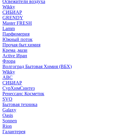
Освежители воздуха
Wikky
СИБИАР
GRENDY
Master FRESH
Lamm
Парфюмерия
Южный поток
Прочая быт.химия
Крема ,мази
Аctive Иран
Флора
Волгоград Бытовая Химия (ВБХ)
Wikky
АВС
СИБИАР
СурХимСинтез
Ренессанс Косметик
SVO
Бытовая техника
Galaxy
Oasis
Sonnen
Rion
Галантерея