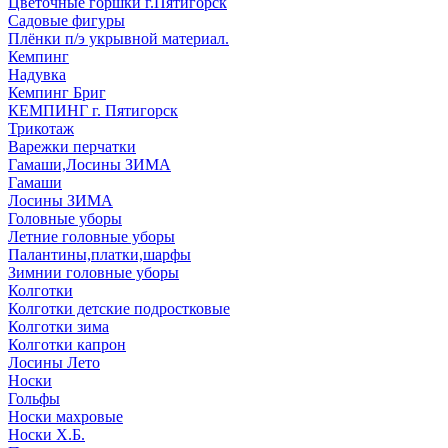
Цветочные горшки г.Пятигорск
Садовые фигуры
Плёнки п/э укрывной материал.
Кемпинг
Надувка
Кемпинг Бриг
КЕМПИНГ г. Пятигорск
Трикотаж
Варежки перчатки
Гамаши,Лосины ЗИМА
Гамаши
Лосины ЗИМА
Головные уборы
Летние головные уборы
Палантины,платки,шарфы
Зимнии головные уборы
Колготки
Колготки детские подростковые
Колготки зима
Колготки капрон
Лосины Лето
Носки
Гольфы
Носки махровые
Носки Х.Б.