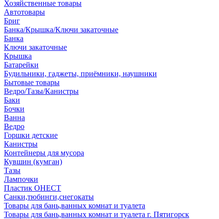
Хозяйственные товары
Автотовары
Бриг
Банка/Крышка/Ключи закаточные
Банка
Ключи закаточные
Крышка
Батарейки
Будильники, гаджеты, приёмники, наушники
Бытовые товары
Ведро/Тазы/Канистры
Баки
Бочки
Ванна
Ведро
Горшки детские
Канистры
Контейнеры для мусора
Кувшин (кумган)
Тазы
Лампочки
Пластик ОНЕСТ
Санки,тюбинги,снегокаты
Товары для бань,ванных комнат и туалета
Товары для бань,ванных комнат и туалета г. Пятигорск