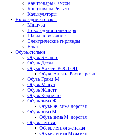
Канцтовары Самсон
Канцтовары Рельеф
Калькуляторы
Новогодние товары
Мишура
Новогодний инвентарь
Шары новогодние
Электрические гирлянды
Елки
Обувь,стельки
Обувь Эмальто
Обувь Десла
Обувь Альянс РОСТОВ
Обувь Альянс Ростов резин.
Обувь Гранд-М
Обувь Манул
Обувь Жанетт
Обувь Корнетто
Обувь зима Ж.
Обувь Ж. зима дорогая
Обувь зима М.
Обувь зима М. дорогая
Обувь летняя
Обувь летняя женская
Обувь летняя Мужская