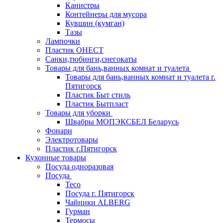
Канистры
Контейнеры для мусора
Кувшин (кумган)
Тазы
Лампочки
Пластик ОНЕСТ
Санки,тюбинги,снегокаты
Товары для бань,ванных комнат и туалета
Товары для бань,ванных комнат и туалета г.
Пятигорск
Пластик Быт стиль
Пластик Бытпласт
Товары для уборки
Швабры МОПЭКСБЕЛ Беларусь
Фонари
Электротовары
Пластик г.Пятигорск
Кухонные товары
Посуда одноразовая
Посуда
Teco
Посуда г. Пятигорск
Чайники ALBERG
Гурман
Термосы