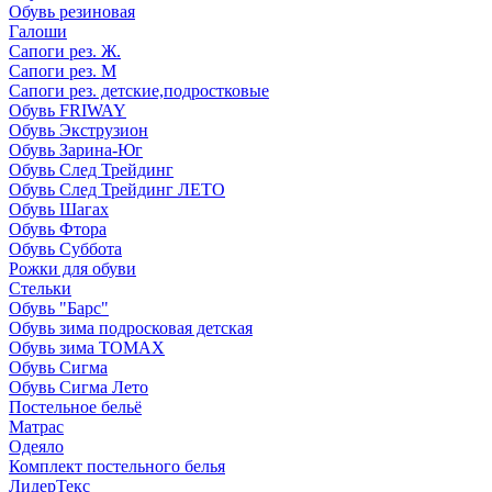
Обувь резиновая
Галоши
Сапоги рез. Ж.
Сапоги рез. М
Сапоги рез. детские,подростковые
Обувь FRIWAY
Обувь Экструзион
Обувь Зарина-Юг
Обувь След Трейдинг
Обувь След Трейдинг ЛЕТО
Обувь Шагах
Обувь Фтора
Обувь Суббота
Рожки для обуви
Стельки
Обувь "Барс"
Обувь зима подросковая детская
Обувь зима ТОМАХ
Обувь Сигма
Обувь Сигма Лето
Постельное бельё
Матрас
Одеяло
Комплект постельного белья
ЛидерТекс