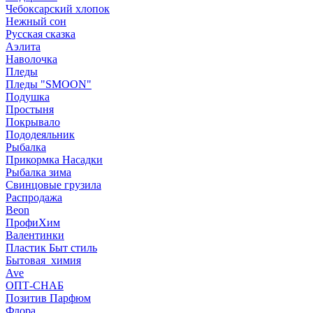
Чебоксарский хлопок
Нежный сон
Русская сказка
Аэлита
Наволочка
Пледы
Пледы "SMOON"
Подушка
Простыня
Покрывало
Пододеяльник
Рыбалка
Прикормка Насадки
Рыбалка зима
Свинцовые грузила
Распродажа
Beon
ПрофиХим
Валентинки
Пластик Быт стиль
Бытовая_химия
Ave
ОПТ-СНАБ
Позитив Парфюм
Флора