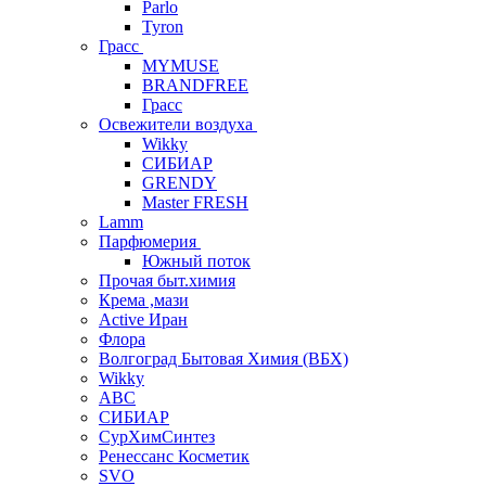
Parlo
Tyron
Грасс
MYMUSE
BRANDFREE
Грасс
Освежители воздуха
Wikky
СИБИАР
GRENDY
Master FRESH
Lamm
Парфюмерия
Южный поток
Прочая быт.химия
Крема ,мази
Аctive Иран
Флора
Волгоград Бытовая Химия (ВБХ)
Wikky
АВС
СИБИАР
СурХимСинтез
Ренессанс Косметик
SVO