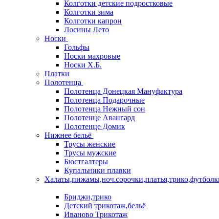
Колготки детские подростковые
Колготки зима
Колготки капрон
Лосины Лето
Носки
Гольфы
Носки махровые
Носки Х.Б.
Платки
Полотенца
Полотенца Донецкая Мануфактура
Полотенца Подарочные
Полотенца Нежный сон
Полотенце Авангард
Полотенце Домик
Нижнее бельё
Трусы женские
Трусы мужские
Бюстгалтеры
Купальники плавки
Халаты,пижамы,ноч.сорочки,платья,трико,футболк
Бриджи,трико
Детский трикотаж,бельё
Иваново Трикотаж