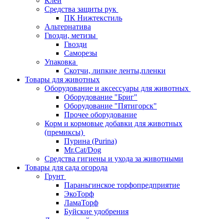
Клей
Средства защиты рук
ПК Нижтекстиль
Альтернатива
Гвозди, метизы
Гвозди
Саморезы
Упаковка
Скотчи, липкие ленты,пленки
Товары для животных
Оборудование и аксессуары для животных
Оборудование "Бриг"
Оборудование "Пятигорск"
Прочее оборудование
Корм и кормовые добавки для животных
(премиксы)
Пурина (Purina)
Mr.Cat/Dog
Средства гигиены и ухода за животными
Товары для сада огорода
Грунт
Параньгинское торфопредприятие
ЭкоТорф
ЛамаТорф
Буйские удобрения