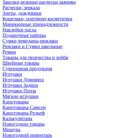
Заколки,резинки,расчески,зажимы
Расчески, зеркала
Зонты, дождевики
Кошельки, портмоне,косметички
Маникюрные принадлежности
Наклейки пасха
Подарочные наборы
Сумки,чемоданы,рюкзаки
Рюкзаки и Сумки школьные
Ремни
Товары для творчества и хобби
Швейные товары
Сувенирная продукция
Игрушки
Игрушки Домовята
Игрушки Задира
Игрушки Пенза
Мягкие игрушки
Канцтовары
Канцтовары Самсон
Канцтовары Рельеф
Калькуляторы
Новогодние товары
Мишура
Новогодний инвентарь