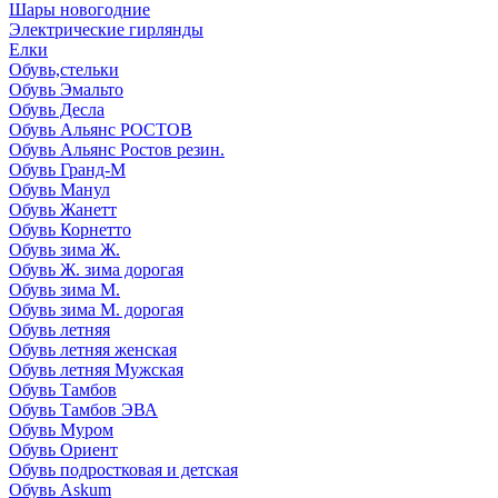
Шары новогодние
Электрические гирлянды
Елки
Обувь,стельки
Обувь Эмальто
Обувь Десла
Обувь Альянс РОСТОВ
Обувь Альянс Ростов резин.
Обувь Гранд-М
Обувь Манул
Обувь Жанетт
Обувь Корнетто
Обувь зима Ж.
Обувь Ж. зима дорогая
Обувь зима М.
Обувь зима М. дорогая
Обувь летняя
Обувь летняя женская
Обувь летняя Мужская
Обувь Тамбов
Обувь Тамбов ЭВА
Обувь Муром
Обувь Ориент
Обувь подростковая и детская
Обувь Askum