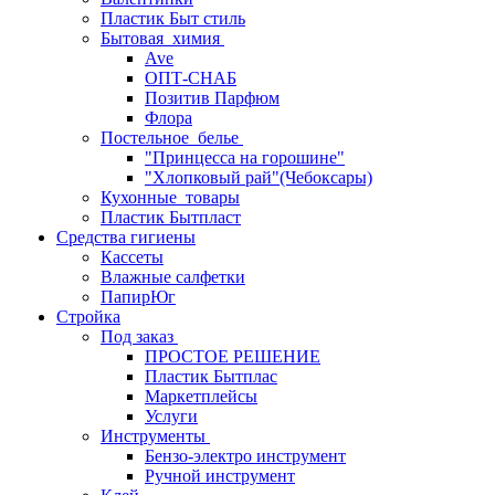
Пластик Быт стиль
Бытовая_химия
Ave
ОПТ-СНАБ
Позитив Парфюм
Флора
Постельное_белье
"Принцесса на горошине"
"Хлопковый рай"(Чебоксары)
Кухонные_товары
Пластик Бытпласт
Средства гигиены
Кассеты
Влажные салфетки
ПапирЮг
Стройка
Под заказ
ПРОСТОЕ РЕШЕНИЕ
Пластик Бытплас
Маркетплейсы
Услуги
Инструменты
Бензо-электро инструмент
Ручной инструмент