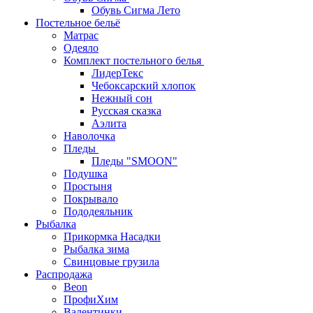
Обувь Сигма Лето
Постельное бельё
Матрас
Одеяло
Комплект постельного белья
ЛидерТекс
Чебоксарский хлопок
Нежный сон
Русская сказка
Аэлита
Наволочка
Пледы
Пледы "SMOON"
Подушка
Простыня
Покрывало
Пододеяльник
Рыбалка
Прикормка Насадки
Рыбалка зима
Свинцовые грузила
Распродажа
Beon
ПрофиХим
Валентинки