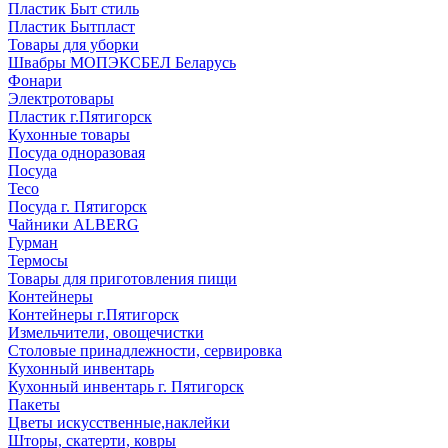
Пластик Быт стиль
Пластик Бытпласт
Товары для уборки
Швабры МОПЭКСБЕЛ Беларусь
Фонари
Электротовары
Пластик г.Пятигорск
Кухонные товары
Посуда одноразовая
Посуда
Teco
Посуда г. Пятигорск
Чайники ALBERG
Гурман
Термосы
Товары для приготовления пищи
Контейнеры
Контейнеры г.Пятигорск
Измельчители, овощечистки
Столовые принадлежности, сервировка
Кухонный инвентарь
Кухонный инвентарь г. Пятигорск
Пакеты
Цветы искусственные,наклейки
Шторы, скатерти, ковры