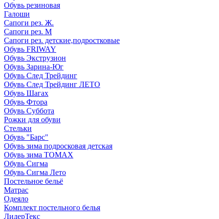
Обувь резиновая
Галоши
Сапоги рез. Ж.
Сапоги рез. М
Сапоги рез. детские,подростковые
Обувь FRIWAY
Обувь Экструзион
Обувь Зарина-Юг
Обувь След Трейдинг
Обувь След Трейдинг ЛЕТО
Обувь Шагах
Обувь Фтора
Обувь Суббота
Рожки для обуви
Стельки
Обувь "Барс"
Обувь зима подросковая детская
Обувь зима ТОМАХ
Обувь Сигма
Обувь Сигма Лето
Постельное бельё
Матрас
Одеяло
Комплект постельного белья
ЛидерТекс