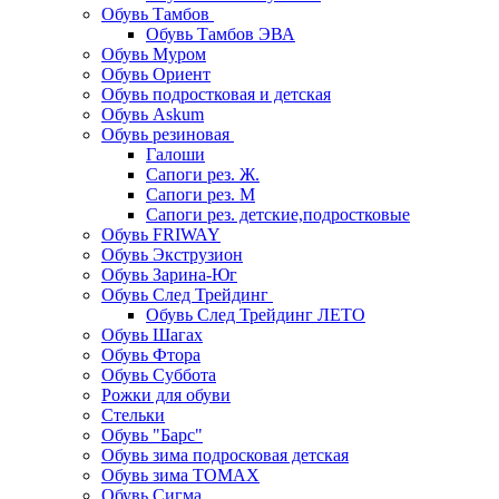
Обувь Тамбов
Обувь Тамбов ЭВА
Обувь Муром
Обувь Ориент
Обувь подростковая и детская
Обувь Askum
Обувь резиновая
Галоши
Сапоги рез. Ж.
Сапоги рез. М
Сапоги рез. детские,подростковые
Обувь FRIWAY
Обувь Экструзион
Обувь Зарина-Юг
Обувь След Трейдинг
Обувь След Трейдинг ЛЕТО
Обувь Шагах
Обувь Фтора
Обувь Суббота
Рожки для обуви
Стельки
Обувь "Барс"
Обувь зима подросковая детская
Обувь зима ТОМАХ
Обувь Сигма