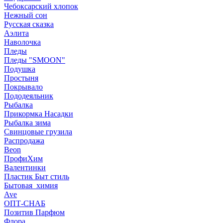
Чебоксарский хлопок
Нежный сон
Русская сказка
Аэлита
Наволочка
Пледы
Пледы "SMOON"
Подушка
Простыня
Покрывало
Пододеяльник
Рыбалка
Прикормка Насадки
Рыбалка зима
Свинцовые грузила
Распродажа
Beon
ПрофиХим
Валентинки
Пластик Быт стиль
Бытовая_химия
Ave
ОПТ-СНАБ
Позитив Парфюм
Флора