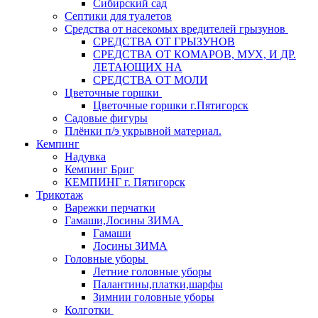
Сибирский сад
Септики для туалетов
Средства от насекомых вредителей грызунов
СPEДСТВА ОТ ГРЫЗУНОВ
СРЕДСТВА ОТ КОМАРОВ, МУХ, И ДР.
ЛЕТАЮЩИХ НА
СРЕДСТВА ОТ МОЛИ
Цветочные горшки
Цветочные горшки г.Пятигорск
Садовые фигуры
Плёнки п/э укрывной материал.
Кемпинг
Надувка
Кемпинг Бриг
КЕМПИНГ г. Пятигорск
Трикотаж
Варежки перчатки
Гамаши,Лосины ЗИМА
Гамаши
Лосины ЗИМА
Головные уборы
Летние головные уборы
Палантины,платки,шарфы
Зимнии головные уборы
Колготки