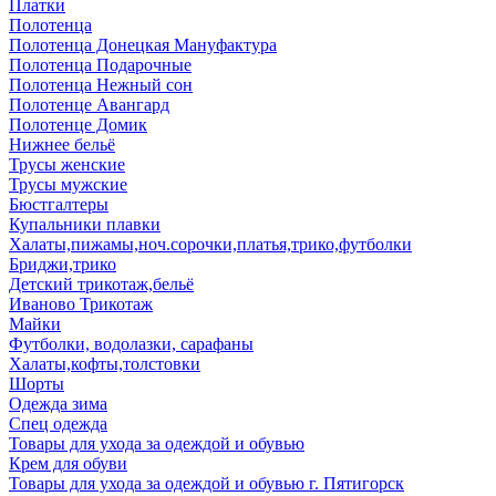
Платки
Полотенца
Полотенца Донецкая Мануфактура
Полотенца Подарочные
Полотенца Нежный сон
Полотенце Авангард
Полотенце Домик
Нижнее бельё
Трусы женские
Трусы мужские
Бюстгалтеры
Купальники плавки
Халаты,пижамы,ноч.сорочки,платья,трико,футболки
Бриджи,трико
Детский трикотаж,бельё
Иваново Трикотаж
Майки
Футболки, водолазки, сарафаны
Халаты,кофты,толстовки
Шорты
Одежда зима
Спец одежда
Товары для ухода за одеждой и обувью
Крем для обуви
Товары для ухода за одеждой и обувью г. Пятигорск