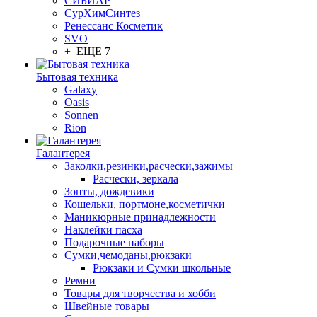
СИБИАР
СурХимСинтез
Ренессанс Косметик
SVO
+ ЕЩЕ 7
Бытовая техника
Galaxy
Oasis
Sonnen
Rion
Галантерея
Заколки,резинки,расчески,зажимы
Расчески, зеркала
Зонты, дождевики
Кошельки, портмоне,косметички
Маникюрные принадлежности
Наклейки пасха
Подарочные наборы
Сумки,чемоданы,рюкзаки
Рюкзаки и Сумки школьные
Ремни
Товары для творчества и хобби
Швейные товары