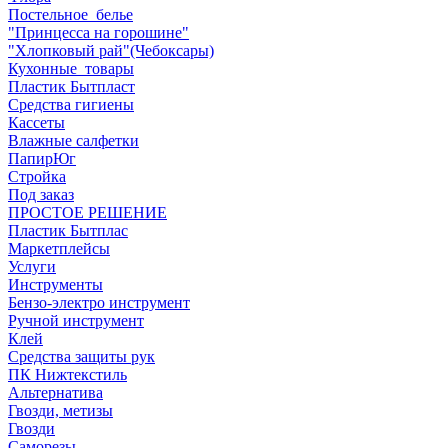
Постельное_белье
"Принцесса на горошине"
"Хлопковый рай"(Чебоксары)
Кухонные_товары
Пластик Бытпласт
Средства гигиены
Кассеты
Влажные салфетки
ПапирЮг
Стройка
Под заказ
ПРОСТОЕ РЕШЕНИЕ
Пластик Бытплас
Маркетплейсы
Услуги
Инструменты
Бензо-электро инструмент
Ручной инструмент
Клей
Средства защиты рук
ПК Нижтекстиль
Альтернатива
Гвозди, метизы
Гвозди
Саморезы