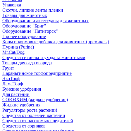
Упаковка
Скотчи, липкие ленты,пленки
Товары для животных
Оборудование и аксессуары для животных
Оборудование "Бриг"
Оборудование "Пятигорск"
Прочее оборудование
Корм и кормовые добавки для животных (премиксы)
Пурина (Purina)
Mr.Cat/Dog
Средства гигиены и ухода за животными
Товары для сада огорода
Грунт
Параньгинское торфопредприятие
ЭкоТорф
ЛамаТорф
Буйские удобрения
Для растений
СОЮЗХИМ (жидкое удобрение)
Жидкие удобрения
Регуляторы роста растений
Средства от болезней растений
Средства от насекомых вредителей
Средства от сорняков