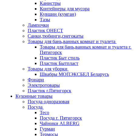
Канистры
Контейнеры для мусора
Кувшин (кумган)
Тазы
Лампочки
Пластик ОНЕСТ
Санки,тюбинги,снегокаты
Товары для бань,ванных комнат и туалета
Товары для бань,ванных комнат и туалета г.
Пятигорск
Пластик Быт стиль
Пластик Бытпласт
Товары для уборки
Швабры МОПЭКСБЕЛ Беларусь
Фонари
Электротовары
Пластик г.Пятигорск
Кухонные товары
Посуда одноразовая
Посуда
Teco
Посуда г. Пятигорск
Чайники ALBERG
Гурман
Термосы