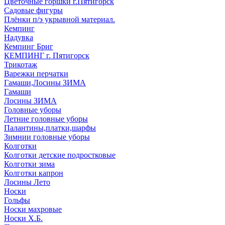
Цветочные горшки г.Пятигорск
Садовые фигуры
Плёнки п/э укрывной материал.
Кемпинг
Надувка
Кемпинг Бриг
КЕМПИНГ г. Пятигорск
Трикотаж
Варежки перчатки
Гамаши,Лосины ЗИМА
Гамаши
Лосины ЗИМА
Головные уборы
Летние головные уборы
Палантины,платки,шарфы
Зимнии головные уборы
Колготки
Колготки детские подростковые
Колготки зима
Колготки капрон
Лосины Лето
Носки
Гольфы
Носки махровые
Носки Х.Б.