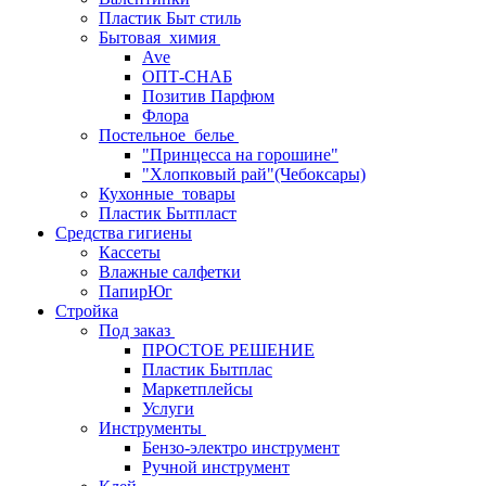
Пластик Быт стиль
Бытовая_химия
Ave
ОПТ-СНАБ
Позитив Парфюм
Флора
Постельное_белье
"Принцесса на горошине"
"Хлопковый рай"(Чебоксары)
Кухонные_товары
Пластик Бытпласт
Средства гигиены
Кассеты
Влажные салфетки
ПапирЮг
Стройка
Под заказ
ПРОСТОЕ РЕШЕНИЕ
Пластик Бытплас
Маркетплейсы
Услуги
Инструменты
Бензо-электро инструмент
Ручной инструмент