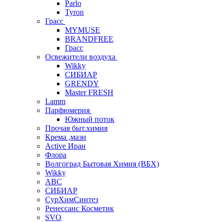
Parlo
Tyron
Грасс
MYMUSE
BRANDFREE
Грасс
Освежители воздуха
Wikky
СИБИАР
GRENDY
Master FRESH
Lamm
Парфюмерия
Южный поток
Прочая быт.химия
Крема ,мази
Аctive Иран
Флора
Волгоград Бытовая Химия (ВБХ)
Wikky
АВС
СИБИАР
СурХимСинтез
Ренессанс Косметик
SVO