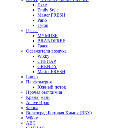
Exxe
Emily Style
Master FRESH
Parlo
Tyron
Грасс
MYMUSE
BRANDFREE
Грасс
Освежители воздуха
Wikky
СИБИАР
GRENDY
Master FRESH
Lamm
Парфюмерия
Южный поток
Прочая быт.химия
Крема ,мази
Аctive Иран
Флора
Волгоград Бытовая Химия (ВБХ)
Wikky
АВС