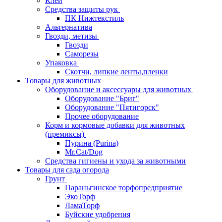
Клей
Средства защиты рук
ПК Нижтекстиль
Альтернатива
Гвозди, метизы
Гвозди
Саморезы
Упаковка
Скотчи, липкие ленты,пленки
Товары для животных
Оборудование и аксессуары для животных
Оборудование "Бриг"
Оборудование "Пятигорск"
Прочее оборудование
Корм и кормовые добавки для животных
(премиксы)
Пурина (Purina)
Mr.Cat/Dog
Средства гигиены и ухода за животными
Товары для сада огорода
Грунт
Параньгинское торфопредприятие
ЭкоТорф
ЛамаТорф
Буйские удобрения