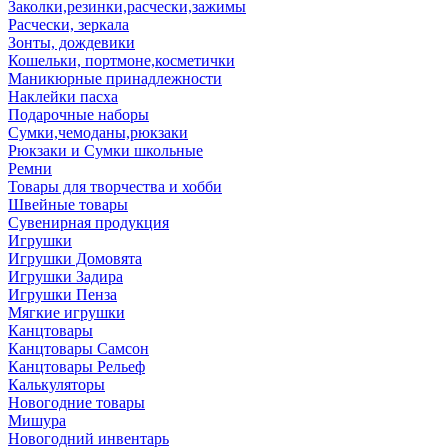
Заколки,резинки,расчески,зажимы
Расчески, зеркала
Зонты, дождевики
Кошельки, портмоне,косметички
Маникюрные принадлежности
Наклейки пасха
Подарочные наборы
Сумки,чемоданы,рюкзаки
Рюкзаки и Сумки школьные
Ремни
Товары для творчества и хобби
Швейные товары
Сувенирная продукция
Игрушки
Игрушки Домовята
Игрушки Задира
Игрушки Пенза
Мягкие игрушки
Канцтовары
Канцтовары Самсон
Канцтовары Рельеф
Калькуляторы
Новогодние товары
Мишура
Новогодний инвентарь