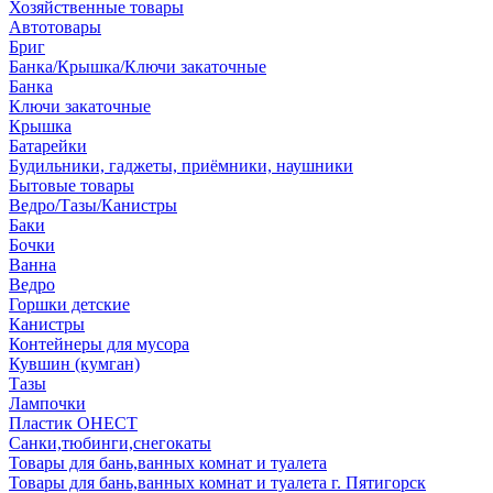
Хозяйственные товары
Автотовары
Бриг
Банка/Крышка/Ключи закаточные
Банка
Ключи закаточные
Крышка
Батарейки
Будильники, гаджеты, приёмники, наушники
Бытовые товары
Ведро/Тазы/Канистры
Баки
Бочки
Ванна
Ведро
Горшки детские
Канистры
Контейнеры для мусора
Кувшин (кумган)
Тазы
Лампочки
Пластик ОНЕСТ
Санки,тюбинги,снегокаты
Товары для бань,ванных комнат и туалета
Товары для бань,ванных комнат и туалета г. Пятигорск