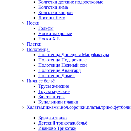
Колготки детские подростковые
Колготки зима
Колготки капрон
Лосины Лето
Носки
Гольфы
Носки махровые
Носки Х.Б.
Платки
Полотенца
Полотенца Донецкая Мануфактура
Полотенца Подарочные
Полотенца Нежный сон
Полотенце Авангард
Полотенце Домик
Нижнее бельё
Трусы женские
Трусы мужские
Бюстгалтеры
Купальники плавки
Халаты,пижамы,ноч.сорочки,платья,трико,футболк
Бриджи,трико
Детский трикотаж,бельё
Иваново Трикотаж