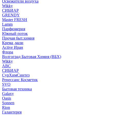
Освежители воздуха
Wikky
СИБИАР
GRENDY
Master FRESH
Lamm
Парфюмерия
Южный поток
Прочая быт.химия
Крема ,мази
Аctive Иран
Флора
Волгоград Бытовая Химия (ВБХ)
Wikky
АВС
СИБИАР
СурХимСинтез
Ренессанс Косметик
SVO
Бытовая техника
Galaxy
Oasis
Sonnen
Rion
Галантерея