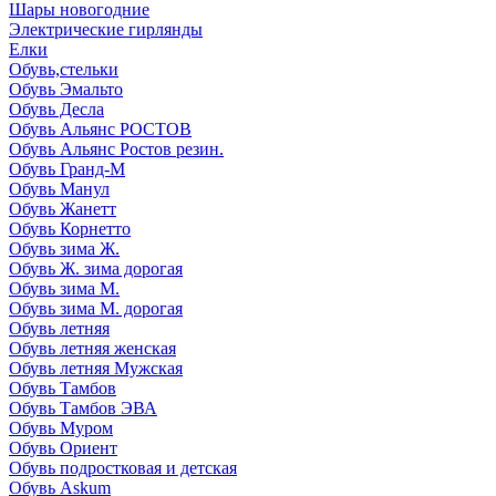
Шары новогодние
Электрические гирлянды
Елки
Обувь,стельки
Обувь Эмальто
Обувь Десла
Обувь Альянс РОСТОВ
Обувь Альянс Ростов резин.
Обувь Гранд-М
Обувь Манул
Обувь Жанетт
Обувь Корнетто
Обувь зима Ж.
Обувь Ж. зима дорогая
Обувь зима М.
Обувь зима М. дорогая
Обувь летняя
Обувь летняя женская
Обувь летняя Мужская
Обувь Тамбов
Обувь Тамбов ЭВА
Обувь Муром
Обувь Ориент
Обувь подростковая и детская
Обувь Askum