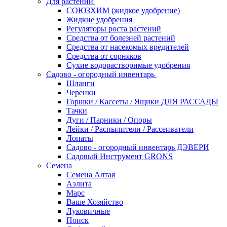
Для растений
СОЮЗХИМ (жидкое удобрение)
Жидкие удобрения
Регуляторы роста растений
Средства от болезней растений
Средства от насекомых вредителей
Средства от сорняков
Сухие водорастворимые удобрения
Садово - огородный инвентарь
Шланги
Черенки
Горшки / Кассеты / Ящики ДЛЯ РАССАДЫ
Тачки
Дуги / Парники / Опоры
Лейки / Распылители / Рассеиватели
Лопаты
Садово - огородный инвентарь ДЭВЕРИ
Садовый Инструмент GRONS
Семена
Семена Алтая
Аэлита
Марс
Ваше Хозяйство
Луковичные
Поиск