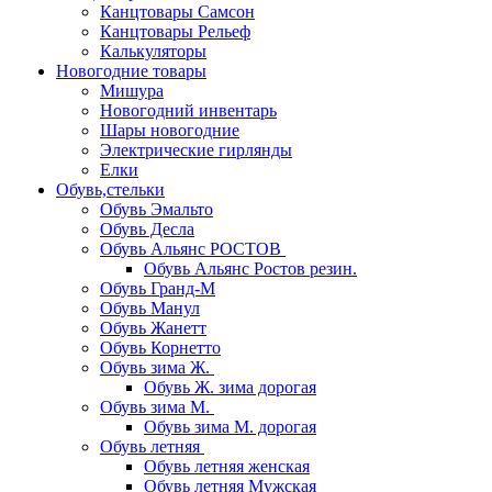
Канцтовары Самсон
Канцтовары Рельеф
Калькуляторы
Новогодние товары
Мишура
Новогодний инвентарь
Шары новогодние
Электрические гирлянды
Елки
Обувь,стельки
Обувь Эмальто
Обувь Десла
Обувь Альянс РОСТОВ
Обувь Альянс Ростов резин.
Обувь Гранд-М
Обувь Манул
Обувь Жанетт
Обувь Корнетто
Обувь зима Ж.
Обувь Ж. зима дорогая
Обувь зима М.
Обувь зима М. дорогая
Обувь летняя
Обувь летняя женская
Обувь летняя Мужская