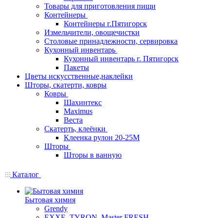
Товары для приготовления пищи
Контейнеры
Контейнеры г.Пятигорск
Измельчители, овощечистки
Столовые принадлежности, сервировка
Кухонный инвентарь
Кухонный инвентарь г. Пятигорск
Пакеты
Цветы искусственные,наклейки
Шторы, скатерти, ковры
Ковры
Шахинтекс
Maximus
Веста
Скатерть, клеёнки
Клеенка рулон 20-25М
Шторы
Шторы в ванную
Каталог
Бытовая химия
Grendy
EXXE, TYRON, Master FRESH