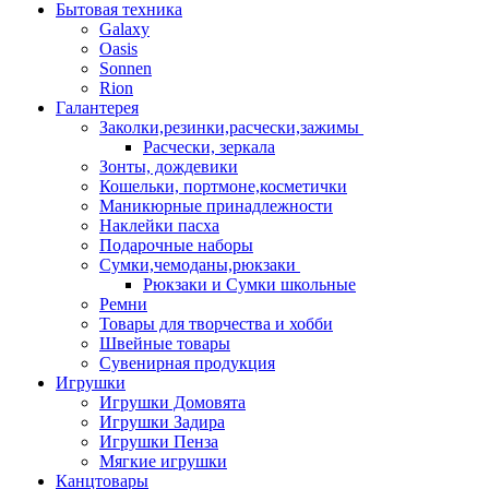
Бытовая техника
Galaxy
Oasis
Sonnen
Rion
Галантерея
Заколки,резинки,расчески,зажимы
Расчески, зеркала
Зонты, дождевики
Кошельки, портмоне,косметички
Маникюрные принадлежности
Наклейки пасха
Подарочные наборы
Сумки,чемоданы,рюкзаки
Рюкзаки и Сумки школьные
Ремни
Товары для творчества и хобби
Швейные товары
Сувенирная продукция
Игрушки
Игрушки Домовята
Игрушки Задира
Игрушки Пенза
Мягкие игрушки
Канцтовары