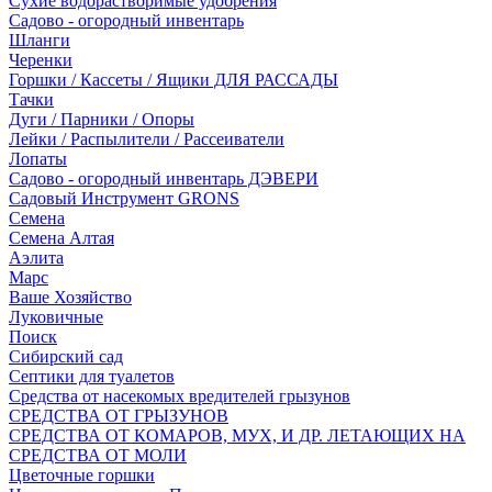
Сухие водорастворимые удобрения
Садово - огородный инвентарь
Шланги
Черенки
Горшки / Кассеты / Ящики ДЛЯ РАССАДЫ
Тачки
Дуги / Парники / Опоры
Лейки / Распылители / Рассеиватели
Лопаты
Садово - огородный инвентарь ДЭВЕРИ
Садовый Инструмент GRONS
Семена
Семена Алтая
Аэлита
Марс
Ваше Хозяйство
Луковичные
Поиск
Сибирский сад
Септики для туалетов
Средства от насекомых вредителей грызунов
СPEДСТВА ОТ ГРЫЗУНОВ
СРЕДСТВА ОТ КОМАРОВ, МУХ, И ДР. ЛЕТАЮЩИХ НА
СРЕДСТВА ОТ МОЛИ
Цветочные горшки