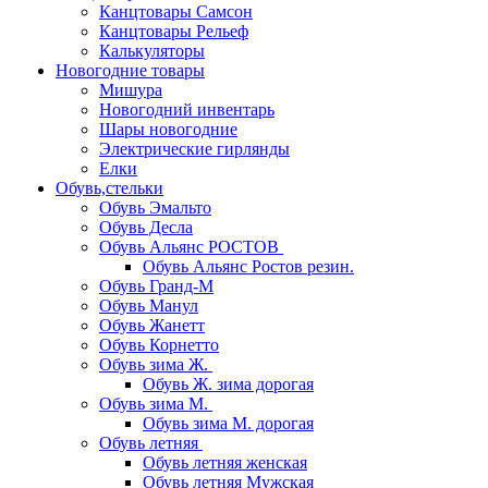
Канцтовары Самсон
Канцтовары Рельеф
Калькуляторы
Новогодние товары
Мишура
Новогодний инвентарь
Шары новогодние
Электрические гирлянды
Елки
Обувь,стельки
Обувь Эмальто
Обувь Десла
Обувь Альянс РОСТОВ
Обувь Альянс Ростов резин.
Обувь Гранд-М
Обувь Манул
Обувь Жанетт
Обувь Корнетто
Обувь зима Ж.
Обувь Ж. зима дорогая
Обувь зима М.
Обувь зима М. дорогая
Обувь летняя
Обувь летняя женская
Обувь летняя Мужская