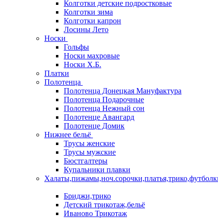
Колготки детские подростковые
Колготки зима
Колготки капрон
Лосины Лето
Носки
Гольфы
Носки махровые
Носки Х.Б.
Платки
Полотенца
Полотенца Донецкая Мануфактура
Полотенца Подарочные
Полотенца Нежный сон
Полотенце Авангард
Полотенце Домик
Нижнее бельё
Трусы женские
Трусы мужские
Бюстгалтеры
Купальники плавки
Халаты,пижамы,ноч.сорочки,платья,трико,футболк
Бриджи,трико
Детский трикотаж,бельё
Иваново Трикотаж