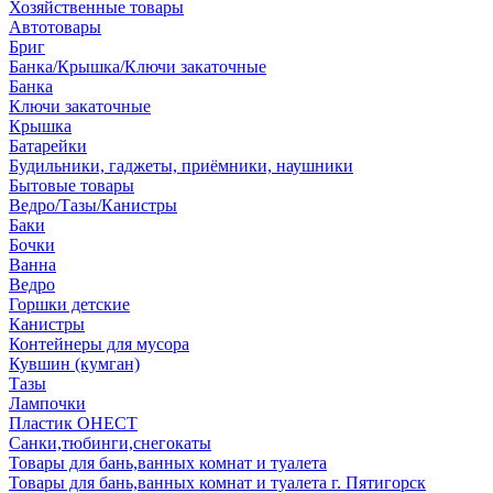
Хозяйственные товары
Автотовары
Бриг
Банка/Крышка/Ключи закаточные
Банка
Ключи закаточные
Крышка
Батарейки
Будильники, гаджеты, приёмники, наушники
Бытовые товары
Ведро/Тазы/Канистры
Баки
Бочки
Ванна
Ведро
Горшки детские
Канистры
Контейнеры для мусора
Кувшин (кумган)
Тазы
Лампочки
Пластик ОНЕСТ
Санки,тюбинги,снегокаты
Товары для бань,ванных комнат и туалета
Товары для бань,ванных комнат и туалета г. Пятигорск