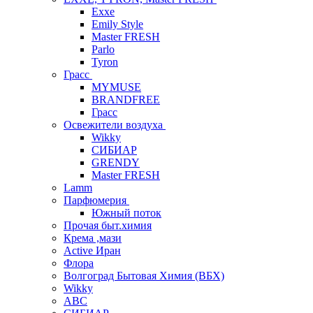
Exxe
Emily Style
Master FRESH
Parlo
Tyron
Грасс
MYMUSE
BRANDFREE
Грасс
Освежители воздуха
Wikky
СИБИАР
GRENDY
Master FRESH
Lamm
Парфюмерия
Южный поток
Прочая быт.химия
Крема ,мази
Аctive Иран
Флора
Волгоград Бытовая Химия (ВБХ)
Wikky
АВС