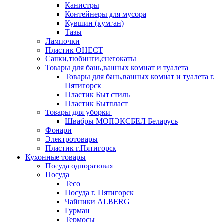
Канистры
Контейнеры для мусора
Кувшин (кумган)
Тазы
Лампочки
Пластик ОНЕСТ
Санки,тюбинги,снегокаты
Товары для бань,ванных комнат и туалета
Товары для бань,ванных комнат и туалета г.
Пятигорск
Пластик Быт стиль
Пластик Бытпласт
Товары для уборки
Швабры МОПЭКСБЕЛ Беларусь
Фонари
Электротовары
Пластик г.Пятигорск
Кухонные товары
Посуда одноразовая
Посуда
Teco
Посуда г. Пятигорск
Чайники ALBERG
Гурман
Термосы