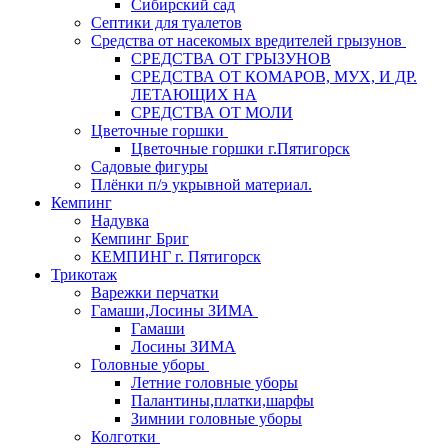
Сибирский сад
Септики для туалетов
Средства от насекомых вредителей грызунов
СPEДСТВА ОТ ГРЫЗУНОВ
СРЕДСТВА ОТ КОМАРОВ, МУХ, И ДР.
ЛЕТАЮЩИХ НА
СРЕДСТВА ОТ МОЛИ
Цветочные горшки
Цветочные горшки г.Пятигорск
Садовые фигуры
Плёнки п/э укрывной материал.
Кемпинг
Надувка
Кемпинг Бриг
КЕМПИНГ г. Пятигорск
Трикотаж
Варежки перчатки
Гамаши,Лосины ЗИМА
Гамаши
Лосины ЗИМА
Головные уборы
Летние головные уборы
Палантины,платки,шарфы
Зимнии головные уборы
Колготки