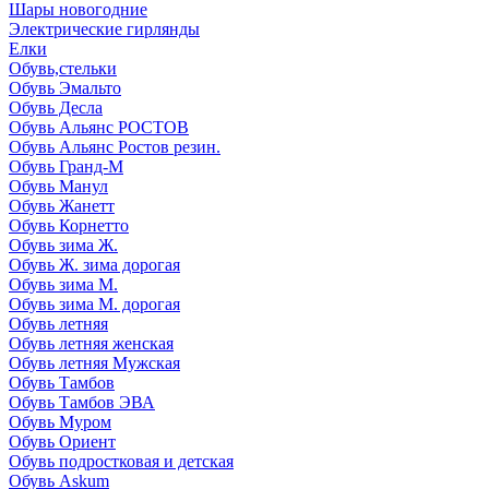
Шары новогодние
Электрические гирлянды
Елки
Обувь,стельки
Обувь Эмальто
Обувь Десла
Обувь Альянс РОСТОВ
Обувь Альянс Ростов резин.
Обувь Гранд-М
Обувь Манул
Обувь Жанетт
Обувь Корнетто
Обувь зима Ж.
Обувь Ж. зима дорогая
Обувь зима М.
Обувь зима М. дорогая
Обувь летняя
Обувь летняя женская
Обувь летняя Мужская
Обувь Тамбов
Обувь Тамбов ЭВА
Обувь Муром
Обувь Ориент
Обувь подростковая и детская
Обувь Askum