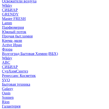
Освежители воздуха
Wikky
СИБИАР
GRENDY
Master FRESH
Lamm
Парфюмерия
Южный поток
Прочая быт.химия
Крема ,мази
Аctive Иран
Флора
Волгоград Бытовая Химия (ВБХ)
Wikky
АВС
СИБИАР
СурХимСинтез
Ренессанс Косметик
SVO
Бытовая техника
Galaxy
Oasis
Sonnen
Rion
Галантерея