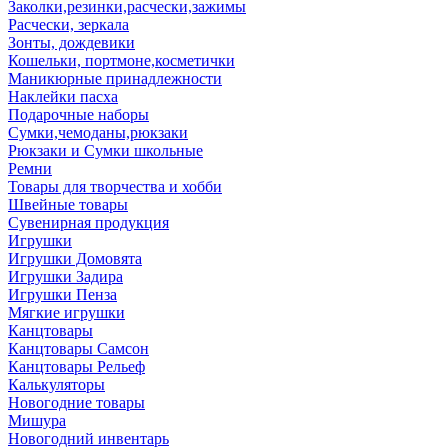
Заколки,резинки,расчески,зажимы
Расчески, зеркала
Зонты, дождевики
Кошельки, портмоне,косметички
Маникюрные принадлежности
Наклейки пасха
Подарочные наборы
Сумки,чемоданы,рюкзаки
Рюкзаки и Сумки школьные
Ремни
Товары для творчества и хобби
Швейные товары
Сувенирная продукция
Игрушки
Игрушки Домовята
Игрушки Задира
Игрушки Пенза
Мягкие игрушки
Канцтовары
Канцтовары Самсон
Канцтовары Рельеф
Калькуляторы
Новогодние товары
Мишура
Новогодний инвентарь