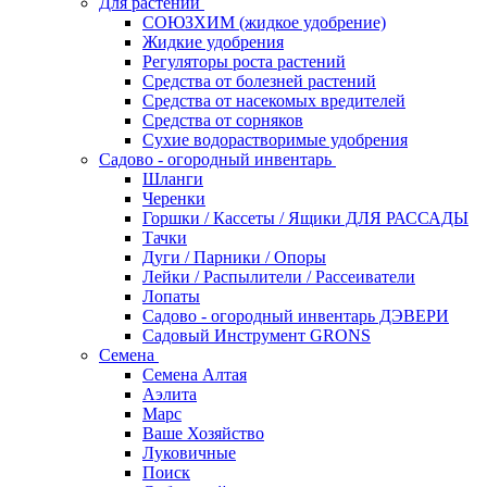
Для растений
СОЮЗХИМ (жидкое удобрение)
Жидкие удобрения
Регуляторы роста растений
Средства от болезней растений
Средства от насекомых вредителей
Средства от сорняков
Сухие водорастворимые удобрения
Садово - огородный инвентарь
Шланги
Черенки
Горшки / Кассеты / Ящики ДЛЯ РАССАДЫ
Тачки
Дуги / Парники / Опоры
Лейки / Распылители / Рассеиватели
Лопаты
Садово - огородный инвентарь ДЭВЕРИ
Садовый Инструмент GRONS
Семена
Семена Алтая
Аэлита
Марс
Ваше Хозяйство
Луковичные
Поиск