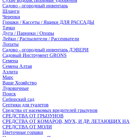
Сухие водорастворимые удобрения
Садово - огородный инвентарь
Шланги
Черенки
Горшки / Кассеты / Ящики ДЛЯ РАССАДЫ
Тачки
Дуги / Парники / Опоры
Лейки / Распылители / Рассеиватели
Лопаты
Садово - огородный инвентарь ДЭВЕРИ
Садовый Инструмент GRONS
Семена
Семена Алтая
Аэлита
Марс
Ваше Хозяйство
Луковичные
Поиск
Сибирский сад
Септики для туалетов
Средства от насекомых вредителей грызунов
СPEДСТВА ОТ ГРЫЗУНОВ
СРЕДСТВА ОТ КОМАРОВ, МУХ, И ДР. ЛЕТАЮЩИХ НА
СРЕДСТВА ОТ МОЛИ
Цветочные горшки