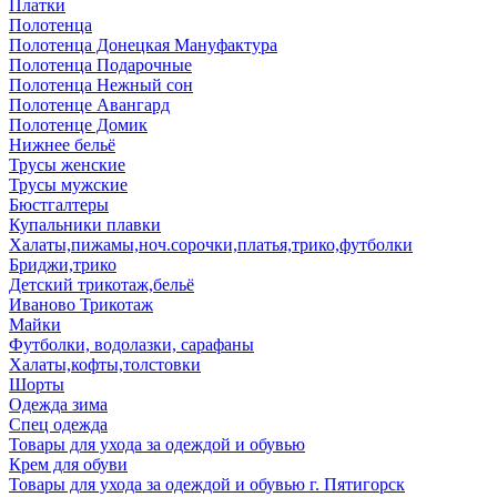
Платки
Полотенца
Полотенца Донецкая Мануфактура
Полотенца Подарочные
Полотенца Нежный сон
Полотенце Авангард
Полотенце Домик
Нижнее бельё
Трусы женские
Трусы мужские
Бюстгалтеры
Купальники плавки
Халаты,пижамы,ноч.сорочки,платья,трико,футболки
Бриджи,трико
Детский трикотаж,бельё
Иваново Трикотаж
Майки
Футболки, водолазки, сарафаны
Халаты,кофты,толстовки
Шорты
Одежда зима
Спец одежда
Товары для ухода за одеждой и обувью
Крем для обуви
Товары для ухода за одеждой и обувью г. Пятигорск