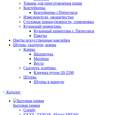
Товары для приготовления пищи
Контейнеры
Контейнеры г.Пятигорск
Измельчители, овощечистки
Столовые принадлежности, сервировка
Кухонный инвентарь
Кухонный инвентарь г. Пятигорск
Пакеты
Цветы искусственные,наклейки
Шторы, скатерти, ковры
Ковры
Шахинтекс
Maximus
Веста
Скатерть, клеёнки
Клеенка рулон 20-25М
Шторы
Шторы в ванную
Каталог
Бытовая химия
Grendy
EXXE, TYRON, Master FRESH