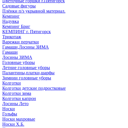
Цветочные горшки г.Пятигорск
Садовые фигуры
Плёнки п/э укрывной материал.
Кемпинг
Надувка
Кемпинг Бриг
КЕМПИНГ г. Пятигорск
Трикотаж
Варежки перчатки
Гамаши,Лосины ЗИМА
Гамаши
Лосины ЗИМА
Головные уборы
Летние головные уборы
Палантины,платки,шарфы
Зимнии головные уборы
Колготки
Колготки детские подростковые
Колготки зима
Колготки капрон
Лосины Лето
Носки
Гольфы
Носки махровые
Носки Х.Б.