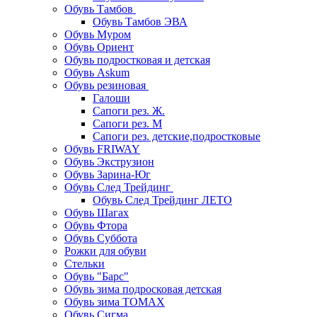
Обувь Тамбов
Обувь Тамбов ЭВА
Обувь Муром
Обувь Ориент
Обувь подростковая и детская
Обувь Askum
Обувь резиновая
Галоши
Сапоги рез. Ж.
Сапоги рез. М
Сапоги рез. детские,подростковые
Обувь FRIWAY
Обувь Экструзион
Обувь Зарина-Юг
Обувь След Трейдинг
Обувь След Трейдинг ЛЕТО
Обувь Шагах
Обувь Фтора
Обувь Суббота
Рожки для обуви
Стельки
Обувь "Барс"
Обувь зима подросковая детская
Обувь зима ТОМАХ
Обувь Сигма