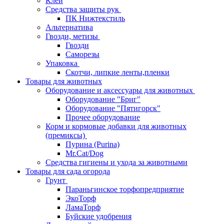
Клей
Средства защиты рук
ПК Нижтекстиль
Альтернатива
Гвозди, метизы
Гвозди
Саморезы
Упаковка
Скотчи, липкие ленты,пленки
Товары для животных
Оборудование и аксессуары для животных
Оборудование "Бриг"
Оборудование "Пятигорск"
Прочее оборудование
Корм и кормовые добавки для животных
(премиксы)
Пурина (Purina)
Mr.Cat/Dog
Средства гигиены и ухода за животными
Товары для сада огорода
Грунт
Параньгинское торфопредприятие
ЭкоТорф
ЛамаТорф
Буйские удобрения