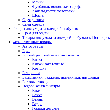
Майки
Футболки, водолазки, сарафаны
Халаты,кофты,толстовки
Шорты
Одежда зима
Спец одежда
Товары для ухода за одеждой и обувью
Крем для обуви
Товары для ухода за одеждой и обувью г. Пятигорск
Хозяйственные товары
Автотовары
Бриг
Банка/Крышка/Ключи закаточные
Банка
Ключи закаточные
Крышка
Батарейки
Будильники, гаджеты, приёмники, наушники
Бытовые товары
Ведро/Тазы/Канистры
Баки
Бочки
Ванна
Ведро
Горшки детские