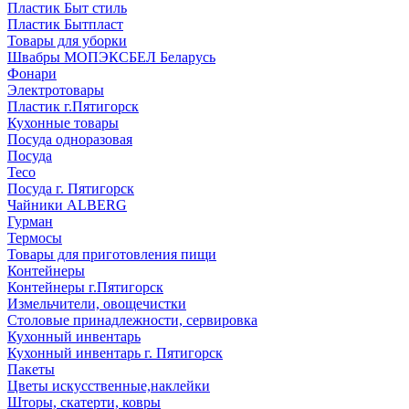
Пластик Быт стиль
Пластик Бытпласт
Товары для уборки
Швабры МОПЭКСБЕЛ Беларусь
Фонари
Электротовары
Пластик г.Пятигорск
Кухонные товары
Посуда одноразовая
Посуда
Teco
Посуда г. Пятигорск
Чайники ALBERG
Гурман
Термосы
Товары для приготовления пищи
Контейнеры
Контейнеры г.Пятигорск
Измельчители, овощечистки
Столовые принадлежности, сервировка
Кухонный инвентарь
Кухонный инвентарь г. Пятигорск
Пакеты
Цветы искусственные,наклейки
Шторы, скатерти, ковры