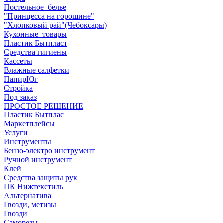
Постельное_белье
"Принцесса на горошине"
"Хлопковый рай"(Чебоксары)
Кухонные_товары
Пластик Бытпласт
Средства гигиены
Кассеты
Влажные салфетки
ПапирЮг
Стройка
Под заказ
ПРОСТОЕ РЕШЕНИЕ
Пластик Бытплас
Маркетплейсы
Услуги
Инструменты
Бензо-электро инструмент
Ручной инструмент
Клей
Средства защиты рук
ПК Нижтекстиль
Альтернатива
Гвозди, метизы
Гвозди
Саморезы