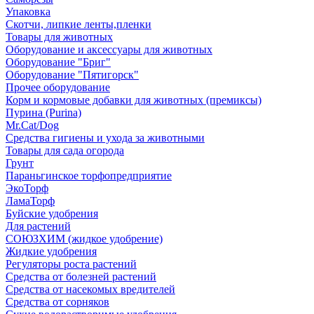
Упаковка
Скотчи, липкие ленты,пленки
Товары для животных
Оборудование и аксессуары для животных
Оборудование "Бриг"
Оборудование "Пятигорск"
Прочее оборудование
Корм и кормовые добавки для животных (премиксы)
Пурина (Purina)
Mr.Cat/Dog
Средства гигиены и ухода за животными
Товары для сада огорода
Грунт
Параньгинское торфопредприятие
ЭкоТорф
ЛамаТорф
Буйские удобрения
Для растений
СОЮЗХИМ (жидкое удобрение)
Жидкие удобрения
Регуляторы роста растений
Средства от болезней растений
Средства от насекомых вредителей
Средства от сорняков