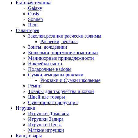
Бытовая техника
Galaxy
Oasis
Sonnen
Rion
Галантерея
Заколки,резинки,расчески,зажимы
Расчески, зеркала
Зонты, дождевики
Кошельки, портмоне,косметички
Маникюрные принадлежности
Наклейки пасха
Подарочные наборы
Сумки,чемоданы,рюкзаки
Рюкзаки и Сумки школьные
Ремни
Товары для творчества и хобби
Швейные товары
Сувенирная продукция
Игрушки
Игрушки Домовята
Игрушки Задира
Игрушки Пенза
Мягкие игрушки
Канцтовары