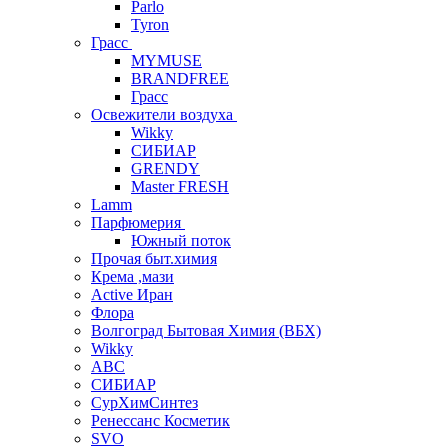
Parlo
Tyron
Грасс
MYMUSE
BRANDFREE
Грасс
Освежители воздуха
Wikky
СИБИАР
GRENDY
Master FRESH
Lamm
Парфюмерия
Южный поток
Прочая быт.химия
Крема ,мази
Аctive Иран
Флора
Волгоград Бытовая Химия (ВБХ)
Wikky
АВС
СИБИАР
СурХимСинтез
Ренессанс Косметик
SVO