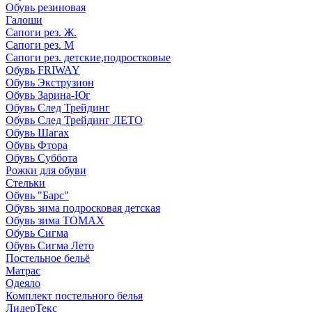
Обувь резиновая
Галоши
Сапоги рез. Ж.
Сапоги рез. М
Сапоги рез. детские,подростковые
Обувь FRIWAY
Обувь Экструзион
Обувь Зарина-Юг
Обувь След Трейдинг
Обувь След Трейдинг ЛЕТО
Обувь Шагах
Обувь Фтора
Обувь Суббота
Рожки для обуви
Стельки
Обувь "Барс"
Обувь зима подросковая детская
Обувь зима ТОМАХ
Обувь Сигма
Обувь Сигма Лето
Постельное бельё
Матрас
Одеяло
Комплект постельного белья
ЛидерТекс