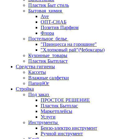
Пластик Быт стиль
Бытовая_химия
Ave
ОПТ-СНАБ
Позитив Парфюм
Флора
Постельное_белье
"Принцесса на горошине"
"Хлопковый рай"(Чебоксары)
Кухонные_товары
Пластик Бытпласт
Средства гигиены
Кассеты
Влажные салфетки
ПапирЮг
Стройка
Под заказ
ПРОСТОЕ РЕШЕНИЕ
Пластик Бытплас
Маркетплейсы
Услуги
Инструменты
Бензо-электро инструмент
Ручной инструмент