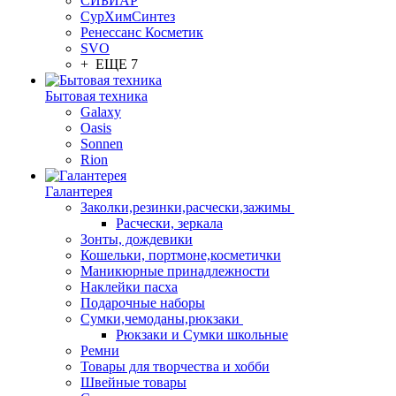
СИБИАР
СурХимСинтез
Ренессанс Косметик
SVO
+ ЕЩЕ 7
Бытовая техника
Galaxy
Oasis
Sonnen
Rion
Галантерея
Заколки,резинки,расчески,зажимы
Расчески, зеркала
Зонты, дождевики
Кошельки, портмоне,косметички
Маникюрные принадлежности
Наклейки пасха
Подарочные наборы
Сумки,чемоданы,рюкзаки
Рюкзаки и Сумки школьные
Ремни
Товары для творчества и хобби
Швейные товары