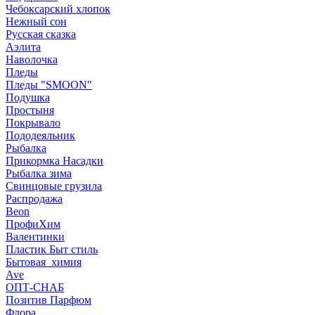
Чебоксарский хлопок
Нежный сон
Русская сказка
Аэлита
Наволочка
Пледы
Пледы "SMOON"
Подушка
Простыня
Покрывало
Пододеяльник
Рыбалка
Прикормка Насадки
Рыбалка зима
Свинцовые грузила
Распродажа
Beon
ПрофиХим
Валентинки
Пластик Быт стиль
Бытовая_химия
Ave
ОПТ-СНАБ
Позитив Парфюм
Флора