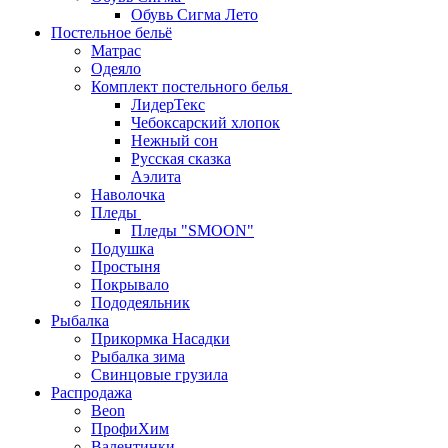
Обувь Сигма Лето
Постельное бельё
Матрас
Одеяло
Комплект постельного белья
ЛидерТекс
Чебоксарский хлопок
Нежный сон
Русская сказка
Аэлита
Наволочка
Пледы
Пледы "SMOON"
Подушка
Простыня
Покрывало
Пододеяльник
Рыбалка
Прикормка Насадки
Рыбалка зима
Свинцовые грузила
Распродажа
Beon
ПрофиХим
Валентинки