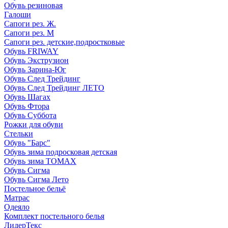
Обувь резиновая
Галоши
Сапоги рез. Ж.
Сапоги рез. М
Сапоги рез. детские,подростковые
Обувь FRIWAY
Обувь Экструзион
Обувь Зарина-Юг
Обувь След Трейдинг
Обувь След Трейдинг ЛЕТО
Обувь Шагах
Обувь Фтора
Обувь Суббота
Рожки для обуви
Стельки
Обувь "Барс"
Обувь зима подросковая детская
Обувь зима ТОМАХ
Обувь Сигма
Обувь Сигма Лето
Постельное бельё
Матрас
Одеяло
Комплект постельного белья
ЛидерТекс