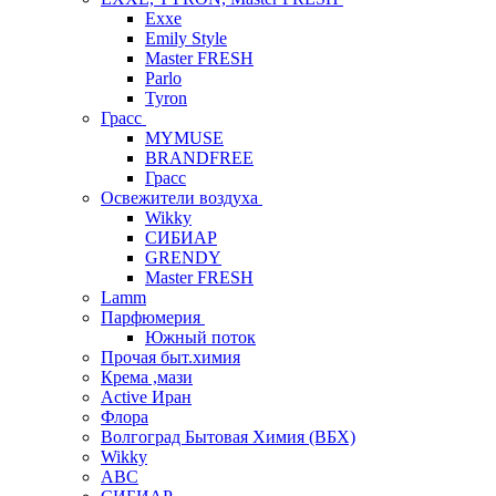
Exxe
Emily Style
Master FRESH
Parlo
Tyron
Грасс
MYMUSE
BRANDFREE
Грасс
Освежители воздуха
Wikky
СИБИАР
GRENDY
Master FRESH
Lamm
Парфюмерия
Южный поток
Прочая быт.химия
Крема ,мази
Аctive Иран
Флора
Волгоград Бытовая Химия (ВБХ)
Wikky
АВС