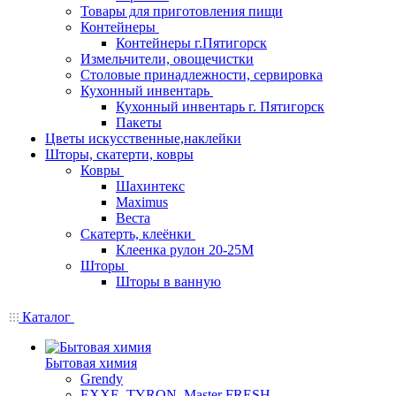
Товары для приготовления пищи
Контейнеры
Контейнеры г.Пятигорск
Измельчители, овощечистки
Столовые принадлежности, сервировка
Кухонный инвентарь
Кухонный инвентарь г. Пятигорск
Пакеты
Цветы искусственные,наклейки
Шторы, скатерти, ковры
Ковры
Шахинтекс
Maximus
Веста
Скатерть, клеёнки
Клеенка рулон 20-25М
Шторы
Шторы в ванную
Каталог
Бытовая химия
Grendy
EXXE, TYRON, Master FRESH