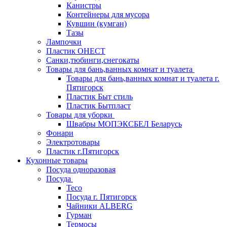
Канистры
Контейнеры для мусора
Кувшин (кумган)
Тазы
Лампочки
Пластик ОНЕСТ
Санки,тюбинги,снегокаты
Товары для бань,ванных комнат и туалета
Товары для бань,ванных комнат и туалета г.
Пятигорск
Пластик Быт стиль
Пластик Бытпласт
Товары для уборки
Швабры МОПЭКСБЕЛ Беларусь
Фонари
Электротовары
Пластик г.Пятигорск
Кухонные товары
Посуда одноразовая
Посуда
Teco
Посуда г. Пятигорск
Чайники ALBERG
Гурман
Термосы