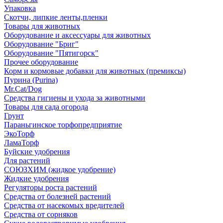
Упаковка
Скотчи, липкие ленты,пленки
Товары для животных
Оборудование и аксессуары для животных
Оборудование "Бриг"
Оборудование "Пятигорск"
Прочее оборудование
Корм и кормовые добавки для животных (премиксы)
Пурина (Purina)
Mr.Cat/Dog
Средства гигиены и ухода за животными
Товары для сада огорода
Грунт
Параньгинское торфопредприятие
ЭкоТорф
ЛамаТорф
Буйские удобрения
Для растений
СОЮЗХИМ (жидкое удобрение)
Жидкие удобрения
Регуляторы роста растений
Средства от болезней растений
Средства от насекомых вредителей
Средства от сорняков