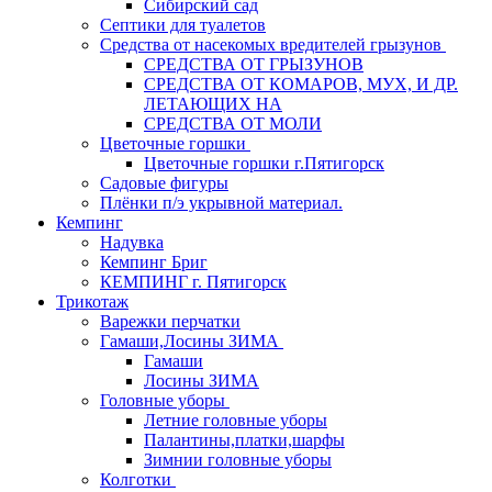
Сибирский сад
Септики для туалетов
Средства от насекомых вредителей грызунов
СPEДСТВА ОТ ГРЫЗУНОВ
СРЕДСТВА ОТ КОМАРОВ, МУХ, И ДР.
ЛЕТАЮЩИХ НА
СРЕДСТВА ОТ МОЛИ
Цветочные горшки
Цветочные горшки г.Пятигорск
Садовые фигуры
Плёнки п/э укрывной материал.
Кемпинг
Надувка
Кемпинг Бриг
КЕМПИНГ г. Пятигорск
Трикотаж
Варежки перчатки
Гамаши,Лосины ЗИМА
Гамаши
Лосины ЗИМА
Головные уборы
Летние головные уборы
Палантины,платки,шарфы
Зимнии головные уборы
Колготки