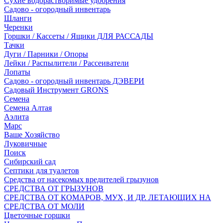
Сухие водорастворимые удобрения
Садово - огородный инвентарь
Шланги
Черенки
Горшки / Кассеты / Ящики ДЛЯ РАССАДЫ
Тачки
Дуги / Парники / Опоры
Лейки / Распылители / Рассеиватели
Лопаты
Садово - огородный инвентарь ДЭВЕРИ
Садовый Инструмент GRONS
Семена
Семена Алтая
Аэлита
Марс
Ваше Хозяйство
Луковичные
Поиск
Сибирский сад
Септики для туалетов
Средства от насекомых вредителей грызунов
СPEДСТВА ОТ ГРЫЗУНОВ
СРЕДСТВА ОТ КОМАРОВ, МУХ, И ДР. ЛЕТАЮЩИХ НА
СРЕДСТВА ОТ МОЛИ
Цветочные горшки