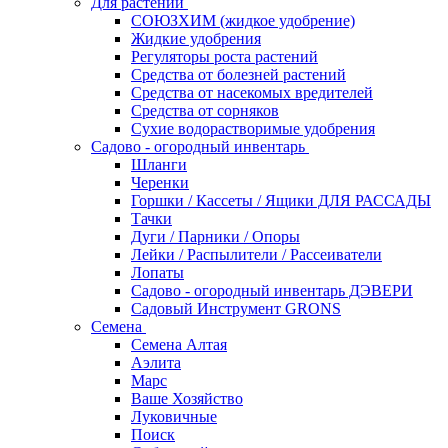
Для растений
СОЮЗХИМ (жидкое удобрение)
Жидкие удобрения
Регуляторы роста растений
Средства от болезней растений
Средства от насекомых вредителей
Средства от сорняков
Сухие водорастворимые удобрения
Садово - огородный инвентарь
Шланги
Черенки
Горшки / Кассеты / Ящики ДЛЯ РАССАДЫ
Тачки
Дуги / Парники / Опоры
Лейки / Распылители / Рассеиватели
Лопаты
Садово - огородный инвентарь ДЭВЕРИ
Садовый Инструмент GRONS
Семена
Семена Алтая
Аэлита
Марс
Ваше Хозяйство
Луковичные
Поиск