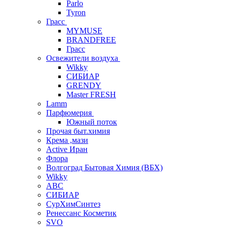
Parlo
Tyron
Грасс
MYMUSE
BRANDFREE
Грасс
Освежители воздуха
Wikky
СИБИАР
GRENDY
Master FRESH
Lamm
Парфюмерия
Южный поток
Прочая быт.химия
Крема ,мази
Аctive Иран
Флора
Волгоград Бытовая Химия (ВБХ)
Wikky
АВС
СИБИАР
СурХимСинтез
Ренессанс Косметик
SVO