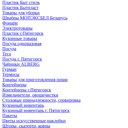
Пластик Быт стиль
Пластик Бытпласт
Товары для уборки
Швабры МОПЭКСБЕЛ Беларусь
Фонари
Электротовары
Пластик г.Пятигорск
Кухонные товары
Посуда одноразовая
Посуда
Teco
Посуда г. Пятигорск
Чайники ALBERG
Гурман
Термосы
Товары для приготовления пищи
Контейнеры
Контейнеры г.Пятигорск
Измельчители, овощечистки
Столовые принадлежности, сервировка
Кухонный инвентарь
Кухонный инвентарь г. Пятигорск
Пакеты
Цветы искусственные,наклейки
Шторы, скатерти, ковры