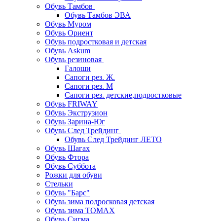
Обувь Тамбов
Обувь Тамбов ЭВА
Обувь Муром
Обувь Ориент
Обувь подростковая и детская
Обувь Askum
Обувь резиновая
Галоши
Сапоги рез. Ж.
Сапоги рез. М
Сапоги рез. детские,подростковые
Обувь FRIWAY
Обувь Экструзион
Обувь Зарина-Юг
Обувь След Трейдинг
Обувь След Трейдинг ЛЕТО
Обувь Шагах
Обувь Фтора
Обувь Суббота
Рожки для обуви
Стельки
Обувь "Барс"
Обувь зима подросковая детская
Обувь зима ТОМАХ
Обувь Сигма