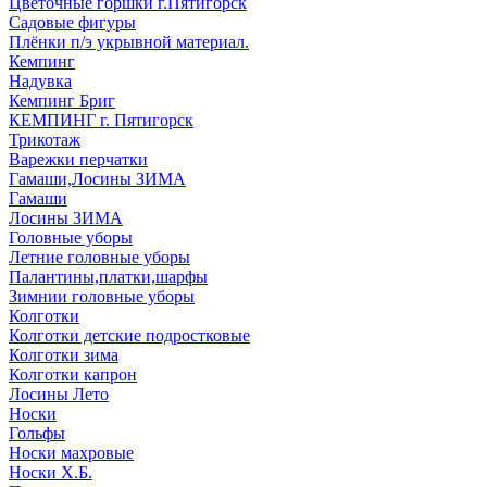
Цветочные горшки г.Пятигорск
Садовые фигуры
Плёнки п/э укрывной материал.
Кемпинг
Надувка
Кемпинг Бриг
КЕМПИНГ г. Пятигорск
Трикотаж
Варежки перчатки
Гамаши,Лосины ЗИМА
Гамаши
Лосины ЗИМА
Головные уборы
Летние головные уборы
Палантины,платки,шарфы
Зимнии головные уборы
Колготки
Колготки детские подростковые
Колготки зима
Колготки капрон
Лосины Лето
Носки
Гольфы
Носки махровые
Носки Х.Б.