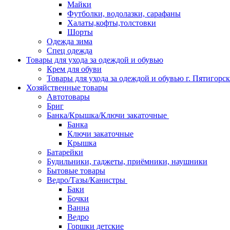
Майки
Футболки, водолазки, сарафаны
Халаты,кофты,толстовки
Шорты
Одежда зима
Спец одежда
Товары для ухода за одеждой и обувью
Крем для обуви
Товары для ухода за одеждой и обувью г. Пятигорск
Хозяйственные товары
Автотовары
Бриг
Банка/Крышка/Ключи закаточные
Банка
Ключи закаточные
Крышка
Батарейки
Будильники, гаджеты, приёмники, наушники
Бытовые товары
Ведро/Тазы/Канистры
Баки
Бочки
Ванна
Ведро
Горшки детские