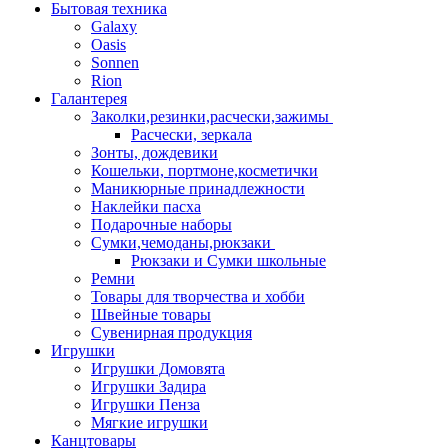
Бытовая техника
Galaxy
Oasis
Sonnen
Rion
Галантерея
Заколки,резинки,расчески,зажимы
Расчески, зеркала
Зонты, дождевики
Кошельки, портмоне,косметички
Маникюрные принадлежности
Наклейки пасха
Подарочные наборы
Сумки,чемоданы,рюкзаки
Рюкзаки и Сумки школьные
Ремни
Товары для творчества и хобби
Швейные товары
Сувенирная продукция
Игрушки
Игрушки Домовята
Игрушки Задира
Игрушки Пенза
Мягкие игрушки
Канцтовары