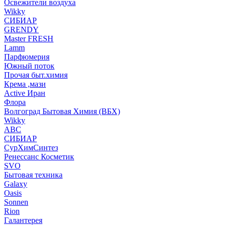
Освежители воздуха
Wikky
СИБИАР
GRENDY
Master FRESH
Lamm
Парфюмерия
Южный поток
Прочая быт.химия
Крема ,мази
Аctive Иран
Флора
Волгоград Бытовая Химия (ВБХ)
Wikky
АВС
СИБИАР
СурХимСинтез
Ренессанс Косметик
SVO
Бытовая техника
Galaxy
Oasis
Sonnen
Rion
Галантерея