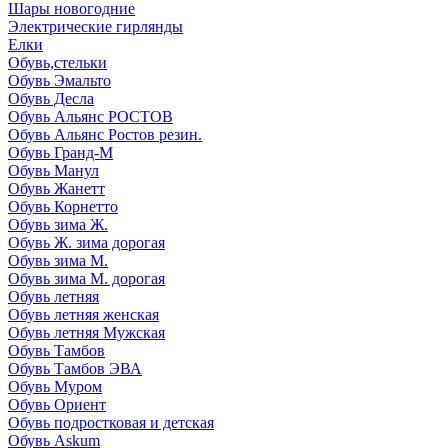
Шары новогодние
Электрические гирлянды
Елки
Обувь,стельки
Обувь Эмальто
Обувь Десла
Обувь Альянс РОСТОВ
Обувь Альянс Ростов резин.
Обувь Гранд-М
Обувь Манул
Обувь Жанетт
Обувь Корнетто
Обувь зима Ж.
Обувь Ж. зима дорогая
Обувь зима М.
Обувь зима М. дорогая
Обувь летняя
Обувь летняя женская
Обувь летняя Мужская
Обувь Тамбов
Обувь Тамбов ЭВА
Обувь Муром
Обувь Ориент
Обувь подростковая и детская
Обувь Askum