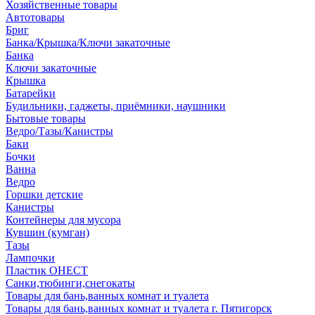
Хозяйственные товары
Автотовары
Бриг
Банка/Крышка/Ключи закаточные
Банка
Ключи закаточные
Крышка
Батарейки
Будильники, гаджеты, приёмники, наушники
Бытовые товары
Ведро/Тазы/Канистры
Баки
Бочки
Ванна
Ведро
Горшки детские
Канистры
Контейнеры для мусора
Кувшин (кумган)
Тазы
Лампочки
Пластик ОНЕСТ
Санки,тюбинги,снегокаты
Товары для бань,ванных комнат и туалета
Товары для бань,ванных комнат и туалета г. Пятигорск