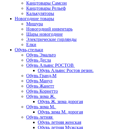
Канцтовары Самсон
Канцтовары Рельеф
Калькуляторы
Новогодние товары
Мишура
Новогодний инвентарь
Шары новогодние
Электрические гирлянды
Елки
Обувь,стельки
Обувь Эмальто
Обувь Десла
Обувь Альянс РОСТОВ
Обувь Альянс Ростов резин.
Обувь Гранд-М
Обувь Манул
Обувь Жанетт
Обувь Корнетто
Обувь зима Ж.
Обувь Ж. зима дорогая
Обувь зима М.
Обувь зима М. дорогая
Обувь летняя
Обувь летняя женская
Обувь летняя Мужская