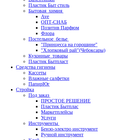
Пластик Быт стиль
Бытовая_химия
Ave
ОПТ-СНАБ
Позитив Парфюм
Флора
Постельное_белье
"Принцесса на горошине"
"Хлопковый рай"(Чебоксары)
Кухонные_товары
Пластик Бытпласт
Средства гигиены
Кассеты
Влажные салфетки
ПапирЮг
Стройка
Под заказ
ПРОСТОЕ РЕШЕНИЕ
Пластик Бытплас
Маркетплейсы
Услуги
Инструменты
Бензо-электро инструмент
Ручной инструмент