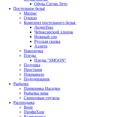
Обувь Сигма Лето
Постельное бельё
Матрас
Одеяло
Комплект постельного белья
ЛидерТекс
Чебоксарский хлопок
Нежный сон
Русская сказка
Аэлита
Наволочка
Пледы
Пледы "SMOON"
Подушка
Простыня
Покрывало
Пододеяльник
Рыбалка
Прикормка Насадки
Рыбалка зима
Свинцовые грузила
Распродажа
Beon
ПрофиХим
Валентинки