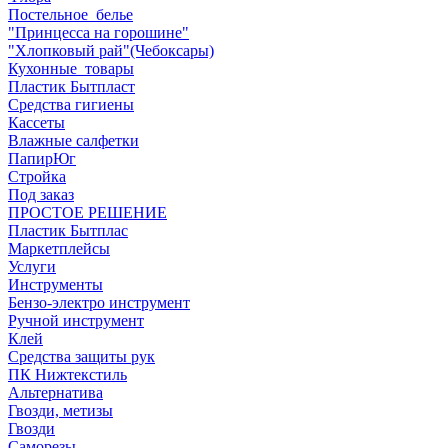
Постельное_белье
"Принцесса на горошине"
"Хлопковый рай"(Чебоксары)
Кухонные_товары
Пластик Бытпласт
Средства гигиены
Кассеты
Влажные салфетки
ПапирЮг
Стройка
Под заказ
ПРОСТОЕ РЕШЕНИЕ
Пластик Бытплас
Маркетплейсы
Услуги
Инструменты
Бензо-электро инструмент
Ручной инструмент
Клей
Средства защиты рук
ПК Нижтекстиль
Альтернатива
Гвозди, метизы
Гвозди
Саморезы