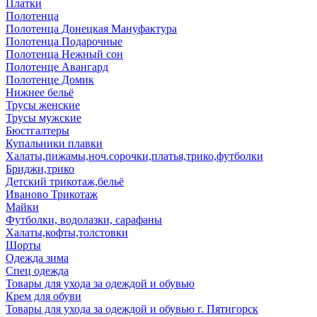
Платки
Полотенца
Полотенца Донецкая Мануфактура
Полотенца Подарочные
Полотенца Нежный сон
Полотенце Авангард
Полотенце Домик
Нижнее бельё
Трусы женские
Трусы мужские
Бюстгалтеры
Купальники плавки
Халаты,пижамы,ноч.сорочки,платья,трико,футболки
Бриджи,трико
Детский трикотаж,бельё
Иваново Трикотаж
Майки
Футболки, водолазки, сарафаны
Халаты,кофты,толстовки
Шорты
Одежда зима
Спец одежда
Товары для ухода за одеждой и обувью
Крем для обуви
Товары для ухода за одеждой и обувью г. Пятигорск