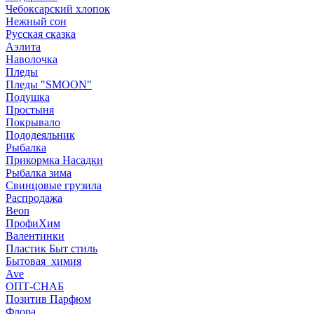
Чебоксарский хлопок
Нежный сон
Русская сказка
Аэлита
Наволочка
Пледы
Пледы "SMOON"
Подушка
Простыня
Покрывало
Пододеяльник
Рыбалка
Прикормка Насадки
Рыбалка зима
Свинцовые грузила
Распродажа
Beon
ПрофиХим
Валентинки
Пластик Быт стиль
Бытовая_химия
Ave
ОПТ-СНАБ
Позитив Парфюм
Флора