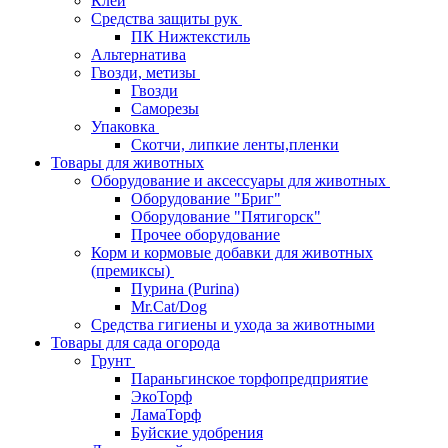
Клей
Средства защиты рук
ПК Нижтекстиль
Альтернатива
Гвозди, метизы
Гвозди
Саморезы
Упаковка
Скотчи, липкие ленты,пленки
Товары для животных
Оборудование и аксессуары для животных
Оборудование "Бриг"
Оборудование "Пятигорск"
Прочее оборудование
Корм и кормовые добавки для животных
(премиксы)
Пурина (Purina)
Mr.Cat/Dog
Средства гигиены и ухода за животными
Товары для сада огорода
Грунт
Параньгинское торфопредприятие
ЭкоТорф
ЛамаТорф
Буйские удобрения