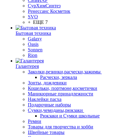
СИБИАР
СурХимСинтез
Ренессанс Косметик
SVO
+ ЕЩЕ 7
Бытовая техника
Galaxy
Oasis
Sonnen
Rion
Галантерея
Заколки,резинки,расчески,зажимы
Расчески, зеркала
Зонты, дождевики
Кошельки, портмоне,косметички
Маникюрные принадлежности
Наклейки пасха
Подарочные наборы
Сумки,чемоданы,рюкзаки
Рюкзаки и Сумки школьные
Ремни
Товары для творчества и хобби
Швейные товары