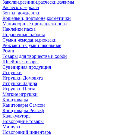
Заколки,резинки,расчески,зажимы
Расчески, зеркала
Зонты, дождевики
Кошельки, портмоне,косметички
Маникюрные принадлежности
Наклейки пасха
Подарочные наборы
Сумки,чемоданы,рюкзаки
Рюкзаки и Сумки школьные
Ремни
Товары для творчества и хобби
Швейные товары
Сувенирная продукция
Игрушки
Игрушки Домовята
Игрушки Задира
Игрушки Пенза
Мягкие игрушки
Канцтовары
Канцтовары Самсон
Канцтовары Рельеф
Калькуляторы
Новогодние товары
Мишура
Новогодний инвентарь