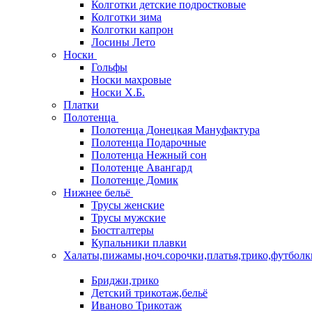
Колготки детские подростковые
Колготки зима
Колготки капрон
Лосины Лето
Носки
Гольфы
Носки махровые
Носки Х.Б.
Платки
Полотенца
Полотенца Донецкая Мануфактура
Полотенца Подарочные
Полотенца Нежный сон
Полотенце Авангард
Полотенце Домик
Нижнее бельё
Трусы женские
Трусы мужские
Бюстгалтеры
Купальники плавки
Халаты,пижамы,ноч.сорочки,платья,трико,футболк
Бриджи,трико
Детский трикотаж,бельё
Иваново Трикотаж