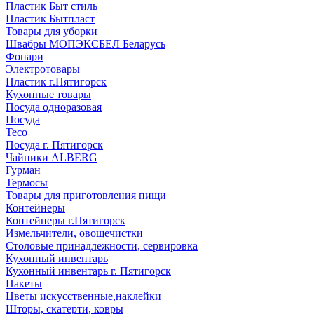
Пластик Быт стиль
Пластик Бытпласт
Товары для уборки
Швабры МОПЭКСБЕЛ Беларусь
Фонари
Электротовары
Пластик г.Пятигорск
Кухонные товары
Посуда одноразовая
Посуда
Teco
Посуда г. Пятигорск
Чайники ALBERG
Гурман
Термосы
Товары для приготовления пищи
Контейнеры
Контейнеры г.Пятигорск
Измельчители, овощечистки
Столовые принадлежности, сервировка
Кухонный инвентарь
Кухонный инвентарь г. Пятигорск
Пакеты
Цветы искусственные,наклейки
Шторы, скатерти, ковры