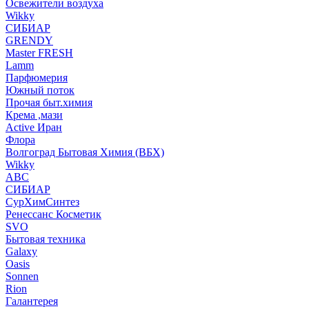
Освежители воздуха
Wikky
СИБИАР
GRENDY
Master FRESH
Lamm
Парфюмерия
Южный поток
Прочая быт.химия
Крема ,мази
Аctive Иран
Флора
Волгоград Бытовая Химия (ВБХ)
Wikky
АВС
СИБИАР
СурХимСинтез
Ренессанс Косметик
SVO
Бытовая техника
Galaxy
Oasis
Sonnen
Rion
Галантерея