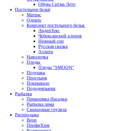
Обувь Сигма Лето
Постельное бельё
Матрас
Одеяло
Комплект постельного белья
ЛидерТекс
Чебоксарский хлопок
Нежный сон
Русская сказка
Аэлита
Наволочка
Пледы
Пледы "SMOON"
Подушка
Простыня
Покрывало
Пододеяльник
Рыбалка
Прикормка Насадки
Рыбалка зима
Свинцовые грузила
Распродажа
Beon
ПрофиХим
Валентинки