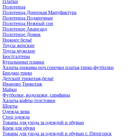
Платки
Полотенца
Полотенца Донецкая Мануфактура
Полотенца Подарочные
Полотенца Нежный сон
Полотенце Авангард
Полотенце Домик
Нижнее бельё
Трусы женские
Трусы мужские
Бюстгалтеры
Купальники плавки
Халаты,пижамы,ноч.сорочки,платья,трико,футболки
Бриджи,трико
Детский трикотаж,бельё
Иваново Трикотаж
Майки
Футболки, водолазки, сарафаны
Халаты,кофты,толстовки
Шорты
Одежда зима
Спец одежда
Товары для ухода за одеждой и обувью
Крем для обуви
Товары для ухода за одеждой и обувью г. Пятигорск