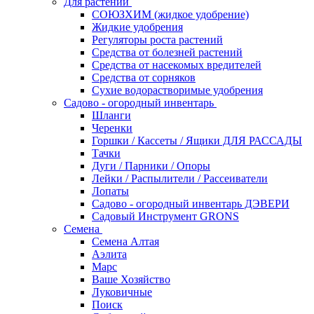
Для растений
СОЮЗХИМ (жидкое удобрение)
Жидкие удобрения
Регуляторы роста растений
Средства от болезней растений
Средства от насекомых вредителей
Средства от сорняков
Сухие водорастворимые удобрения
Садово - огородный инвентарь
Шланги
Черенки
Горшки / Кассеты / Ящики ДЛЯ РАССАДЫ
Тачки
Дуги / Парники / Опоры
Лейки / Распылители / Рассеиватели
Лопаты
Садово - огородный инвентарь ДЭВЕРИ
Садовый Инструмент GRONS
Семена
Семена Алтая
Аэлита
Марс
Ваше Хозяйство
Луковичные
Поиск