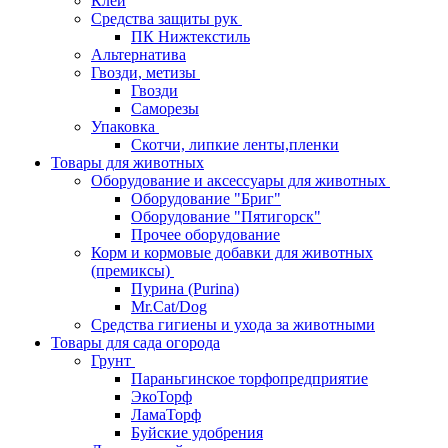
Клей
Средства защиты рук
ПК Нижтекстиль
Альтернатива
Гвозди, метизы
Гвозди
Саморезы
Упаковка
Скотчи, липкие ленты,пленки
Товары для животных
Оборудование и аксессуары для животных
Оборудование "Бриг"
Оборудование "Пятигорск"
Прочее оборудование
Корм и кормовые добавки для животных
(премиксы)
Пурина (Purina)
Mr.Cat/Dog
Средства гигиены и ухода за животными
Товары для сада огорода
Грунт
Параньгинское торфопредприятие
ЭкоТорф
ЛамаТорф
Буйские удобрения