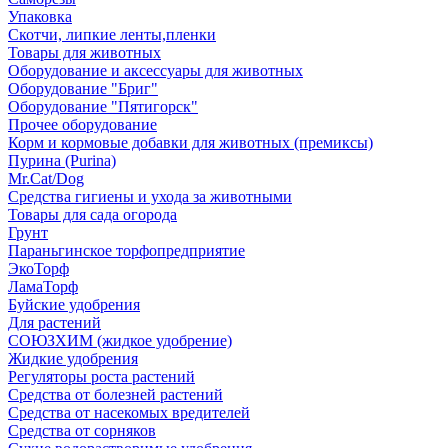
Упаковка
Скотчи, липкие ленты,пленки
Товары для животных
Оборудование и аксессуары для животных
Оборудование "Бриг"
Оборудование "Пятигорск"
Прочее оборудование
Корм и кормовые добавки для животных (премиксы)
Пурина (Purina)
Mr.Cat/Dog
Средства гигиены и ухода за животными
Товары для сада огорода
Грунт
Параньгинское торфопредприятие
ЭкоТорф
ЛамаТорф
Буйские удобрения
Для растений
СОЮЗХИМ (жидкое удобрение)
Жидкие удобрения
Регуляторы роста растений
Средства от болезней растений
Средства от насекомых вредителей
Средства от сорняков