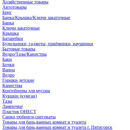
Хозяйственные товары
Автотовары
Бриг
Банка/Крышка/Ключи закаточные
Банка
Ключи закаточные
Крышка
Батарейки
Будильники, гаджеты, приёмники, наушники
Бытовые товары
Ведро/Тазы/Канистры
Баки
Бочки
Ванна
Ведро
Горшки детские
Канистры
Контейнеры для мусора
Кувшин (кумган)
Тазы
Лампочки
Пластик ОНЕСТ
Санки,тюбинги,снегокаты
Товары для бань,ванных комнат и туалета
Товары для бань,ванных комнат и туалета г. Пятигорск