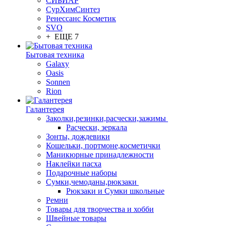
СИБИАР
СурХимСинтез
Ренессанс Косметик
SVO
+ ЕЩЕ 7
Бытовая техника
Galaxy
Oasis
Sonnen
Rion
Галантерея
Заколки,резинки,расчески,зажимы
Расчески, зеркала
Зонты, дождевики
Кошельки, портмоне,косметички
Маникюрные принадлежности
Наклейки пасха
Подарочные наборы
Сумки,чемоданы,рюкзаки
Рюкзаки и Сумки школьные
Ремни
Товары для творчества и хобби
Швейные товары