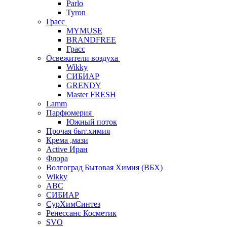
Parlo
Tyron
Грасс
MYMUSE
BRANDFREE
Грасс
Освежители воздуха
Wikky
СИБИАР
GRENDY
Master FRESH
Lamm
Парфюмерия
Южный поток
Прочая быт.химия
Крема ,мази
Аctive Иран
Флора
Волгоград Бытовая Химия (ВБХ)
Wikky
АВС
СИБИАР
СурХимСинтез
Ренессанс Косметик
SVO