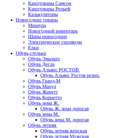
Канцтовары Самсон
Канцтовары Рельеф
Калькуляторы
Новогодние товары
Мишура
Новогодний инвентарь
Шары новогодние
Электрические гирлянды
Елки
Обувь,стельки
Обувь Эмальто
Обувь Десла
Обувь Альянс РОСТОВ
Обувь Альянс Ростов резин.
Обувь Гранд-М
Обувь Манул
Обувь Жанетт
Обувь Корнетто
Обувь зима Ж.
Обувь Ж. зима дорогая
Обувь зима М.
Обувь зима М. дорогая
Обувь летняя
Обувь летняя женская
Обувь летняя Мужская