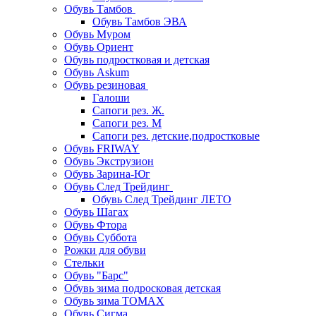
Обувь Тамбов
Обувь Тамбов ЭВА
Обувь Муром
Обувь Ориент
Обувь подростковая и детская
Обувь Askum
Обувь резиновая
Галоши
Сапоги рез. Ж.
Сапоги рез. М
Сапоги рез. детские,подростковые
Обувь FRIWAY
Обувь Экструзион
Обувь Зарина-Юг
Обувь След Трейдинг
Обувь След Трейдинг ЛЕТО
Обувь Шагах
Обувь Фтора
Обувь Суббота
Рожки для обуви
Стельки
Обувь "Барс"
Обувь зима подросковая детская
Обувь зима ТОМАХ
Обувь Сигма