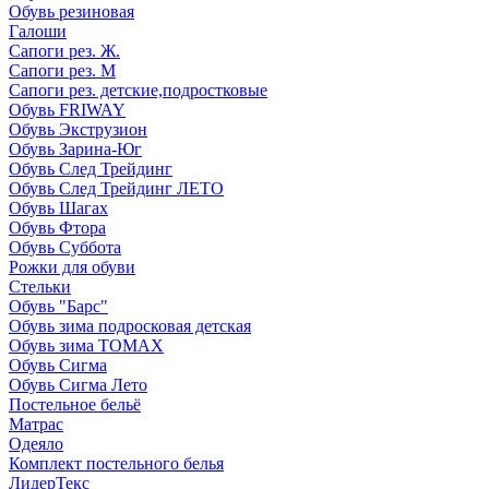
Обувь резиновая
Галоши
Сапоги рез. Ж.
Сапоги рез. М
Сапоги рез. детские,подростковые
Обувь FRIWAY
Обувь Экструзион
Обувь Зарина-Юг
Обувь След Трейдинг
Обувь След Трейдинг ЛЕТО
Обувь Шагах
Обувь Фтора
Обувь Суббота
Рожки для обуви
Стельки
Обувь "Барс"
Обувь зима подросковая детская
Обувь зима ТОМАХ
Обувь Сигма
Обувь Сигма Лето
Постельное бельё
Матрас
Одеяло
Комплект постельного белья
ЛидерТекс