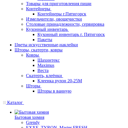
Товары для приготовления пищи
Контейнеры
Контейнеры г.Пятигорск
Измельчители, овощечистки
Столовые принадлежности, сервировка
Кухонный инвентарь
Кухонный инвентарь г. Пятигорск
Пакеты
Цветы искусственные,наклейки
Шторы, скатерти, ковры
Ковры
Шахинтекс
Maximus
Веста
Скатерть, клеёнки
Клеенка рулон 20-25М
Шторы
Шторы в ванную
Каталог
Бытовая химия
Grendy
EXXE, TYRON, Master FRESH