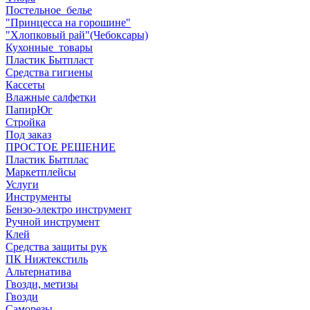
Постельное_белье
"Принцесса на горошине"
"Хлопковый рай"(Чебоксары)
Кухонные_товары
Пластик Бытпласт
Средства гигиены
Кассеты
Влажные салфетки
ПапирЮг
Стройка
Под заказ
ПРОСТОЕ РЕШЕНИЕ
Пластик Бытплас
Маркетплейсы
Услуги
Инструменты
Бензо-электро инструмент
Ручной инструмент
Клей
Средства защиты рук
ПК Нижтекстиль
Альтернатива
Гвозди, метизы
Гвозди
Саморезы