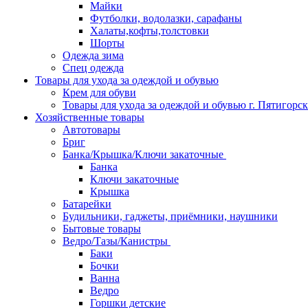
Майки
Футболки, водолазки, сарафаны
Халаты,кофты,толстовки
Шорты
Одежда зима
Спец одежда
Товары для ухода за одеждой и обувью
Крем для обуви
Товары для ухода за одеждой и обувью г. Пятигорск
Хозяйственные товары
Автотовары
Бриг
Банка/Крышка/Ключи закаточные
Банка
Ключи закаточные
Крышка
Батарейки
Будильники, гаджеты, приёмники, наушники
Бытовые товары
Ведро/Тазы/Канистры
Баки
Бочки
Ванна
Ведро
Горшки детские