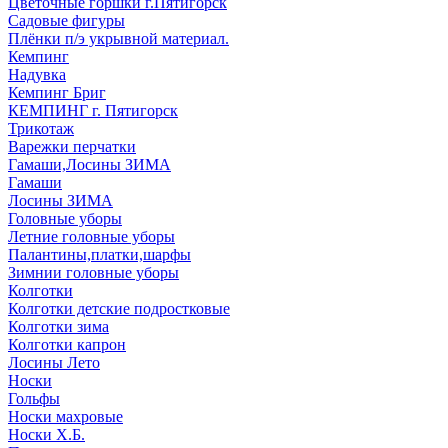
Цветочные горшки г.Пятигорск
Садовые фигуры
Плёнки п/э укрывной материал.
Кемпинг
Надувка
Кемпинг Бриг
КЕМПИНГ г. Пятигорск
Трикотаж
Варежки перчатки
Гамаши,Лосины ЗИМА
Гамаши
Лосины ЗИМА
Головные уборы
Летние головные уборы
Палантины,платки,шарфы
Зимнии головные уборы
Колготки
Колготки детские подростковые
Колготки зима
Колготки капрон
Лосины Лето
Носки
Гольфы
Носки махровые
Носки Х.Б.