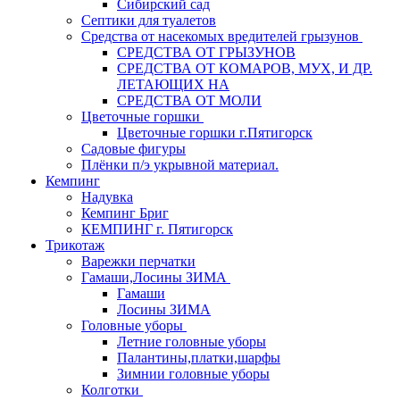
Сибирский сад
Септики для туалетов
Средства от насекомых вредителей грызунов
СPEДСТВА ОТ ГРЫЗУНОВ
СРЕДСТВА ОТ КОМАРОВ, МУХ, И ДР.
ЛЕТАЮЩИХ НА
СРЕДСТВА ОТ МОЛИ
Цветочные горшки
Цветочные горшки г.Пятигорск
Садовые фигуры
Плёнки п/э укрывной материал.
Кемпинг
Надувка
Кемпинг Бриг
КЕМПИНГ г. Пятигорск
Трикотаж
Варежки перчатки
Гамаши,Лосины ЗИМА
Гамаши
Лосины ЗИМА
Головные уборы
Летние головные уборы
Палантины,платки,шарфы
Зимнии головные уборы
Колготки