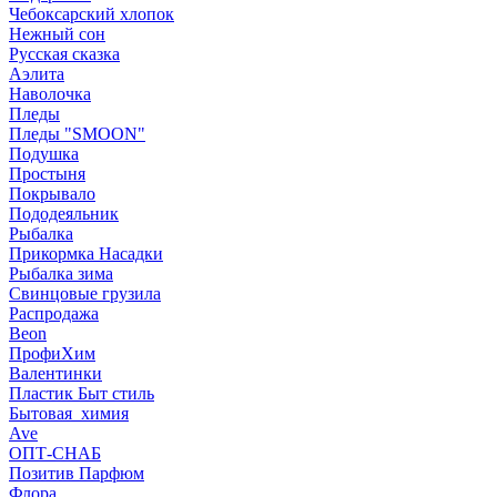
Чебоксарский хлопок
Нежный сон
Русская сказка
Аэлита
Наволочка
Пледы
Пледы "SMOON"
Подушка
Простыня
Покрывало
Пододеяльник
Рыбалка
Прикормка Насадки
Рыбалка зима
Свинцовые грузила
Распродажа
Beon
ПрофиХим
Валентинки
Пластик Быт стиль
Бытовая_химия
Ave
ОПТ-СНАБ
Позитив Парфюм
Флора