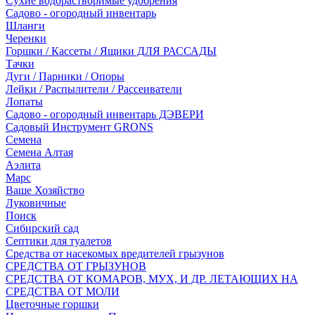
Сухие водорастворимые удобрения
Садово - огородный инвентарь
Шланги
Черенки
Горшки / Кассеты / Ящики ДЛЯ РАССАДЫ
Тачки
Дуги / Парники / Опоры
Лейки / Распылители / Рассеиватели
Лопаты
Садово - огородный инвентарь ДЭВЕРИ
Садовый Инструмент GRONS
Семена
Семена Алтая
Аэлита
Марс
Ваше Хозяйство
Луковичные
Поиск
Сибирский сад
Септики для туалетов
Средства от насекомых вредителей грызунов
СPEДСТВА ОТ ГРЫЗУНОВ
СРЕДСТВА ОТ КОМАРОВ, МУХ, И ДР. ЛЕТАЮЩИХ НА
СРЕДСТВА ОТ МОЛИ
Цветочные горшки