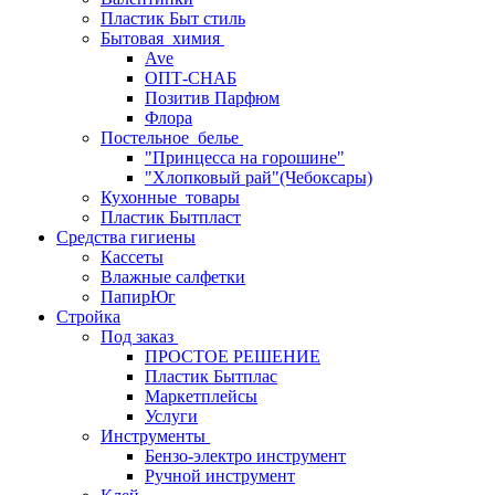
Пластик Быт стиль
Бытовая_химия
Ave
ОПТ-СНАБ
Позитив Парфюм
Флора
Постельное_белье
"Принцесса на горошине"
"Хлопковый рай"(Чебоксары)
Кухонные_товары
Пластик Бытпласт
Средства гигиены
Кассеты
Влажные салфетки
ПапирЮг
Стройка
Под заказ
ПРОСТОЕ РЕШЕНИЕ
Пластик Бытплас
Маркетплейсы
Услуги
Инструменты
Бензо-электро инструмент
Ручной инструмент