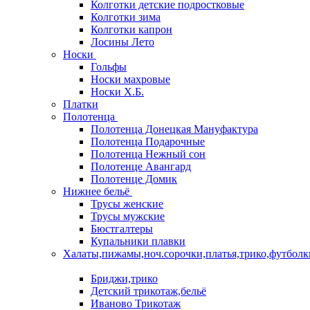
Колготки детские подростковые
Колготки зима
Колготки капрон
Лосины Лето
Носки
Гольфы
Носки махровые
Носки Х.Б.
Платки
Полотенца
Полотенца Донецкая Мануфактура
Полотенца Подарочные
Полотенца Нежный сон
Полотенце Авангард
Полотенце Домик
Нижнее бельё
Трусы женские
Трусы мужские
Бюстгалтеры
Купальники плавки
Халаты,пижамы,ноч.сорочки,платья,трико,футболк
Бриджи,трико
Детский трикотаж,бельё
Иваново Трикотаж