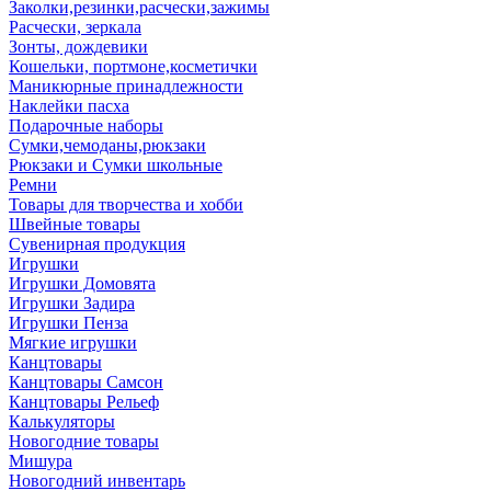
Заколки,резинки,расчески,зажимы
Расчески, зеркала
Зонты, дождевики
Кошельки, портмоне,косметички
Маникюрные принадлежности
Наклейки пасха
Подарочные наборы
Сумки,чемоданы,рюкзаки
Рюкзаки и Сумки школьные
Ремни
Товары для творчества и хобби
Швейные товары
Сувенирная продукция
Игрушки
Игрушки Домовята
Игрушки Задира
Игрушки Пенза
Мягкие игрушки
Канцтовары
Канцтовары Самсон
Канцтовары Рельеф
Калькуляторы
Новогодние товары
Мишура
Новогодний инвентарь