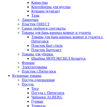
Канистры
Контейнеры для мусора
Кувшин (кумган)
Тазы
Лампочки
Пластик ОНЕСТ
Санки,тюбинги,снегокаты
Товары для бань,ванных комнат и туалета
Товары для бань,ванных комнат и туалета г.
Пятигорск
Пластик Быт стиль
Пластик Бытпласт
Товары для уборки
Швабры МОПЭКСБЕЛ Беларусь
Фонари
Электротовары
Пластик г.Пятигорск
Кухонные товары
Посуда одноразовая
Посуда
Teco
Посуда г. Пятигорск
Чайники ALBERG
Гурман
Термосы