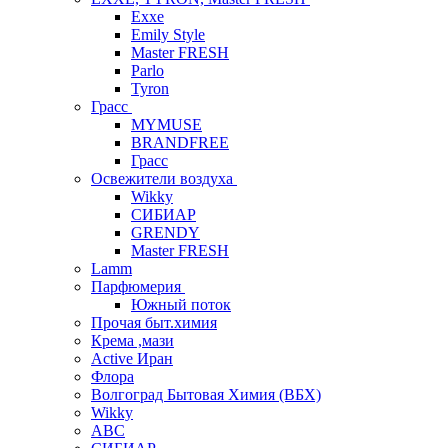
Exxe
Emily Style
Master FRESH
Parlo
Tyron
Грасс
MYMUSE
BRANDFREE
Грасс
Освежители воздуха
Wikky
СИБИАР
GRENDY
Master FRESH
Lamm
Парфюмерия
Южный поток
Прочая быт.химия
Крема ,мази
Аctive Иран
Флора
Волгоград Бытовая Химия (ВБХ)
Wikky
АВС