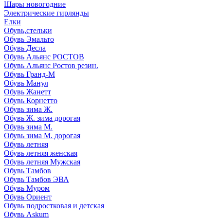
Шары новогодние
Электрические гирлянды
Елки
Обувь,стельки
Обувь Эмальто
Обувь Десла
Обувь Альянс РОСТОВ
Обувь Альянс Ростов резин.
Обувь Гранд-М
Обувь Манул
Обувь Жанетт
Обувь Корнетто
Обувь зима Ж.
Обувь Ж. зима дорогая
Обувь зима М.
Обувь зима М. дорогая
Обувь летняя
Обувь летняя женская
Обувь летняя Мужская
Обувь Тамбов
Обувь Тамбов ЭВА
Обувь Муром
Обувь Ориент
Обувь подростковая и детская
Обувь Askum