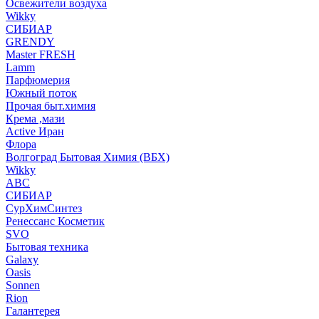
Освежители воздуха
Wikky
СИБИАР
GRENDY
Master FRESH
Lamm
Парфюмерия
Южный поток
Прочая быт.химия
Крема ,мази
Аctive Иран
Флора
Волгоград Бытовая Химия (ВБХ)
Wikky
АВС
СИБИАР
СурХимСинтез
Ренессанс Косметик
SVO
Бытовая техника
Galaxy
Oasis
Sonnen
Rion
Галантерея