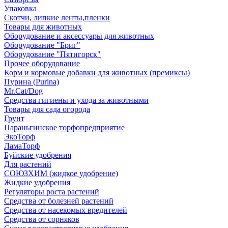
Упаковка
Скотчи, липкие ленты,пленки
Товары для животных
Оборудование и аксессуары для животных
Оборудование "Бриг"
Оборудование "Пятигорск"
Прочее оборудование
Корм и кормовые добавки для животных (премиксы)
Пурина (Purina)
Mr.Cat/Dog
Средства гигиены и ухода за животными
Товары для сада огорода
Грунт
Параньгинское торфопредприятие
ЭкоТорф
ЛамаТорф
Буйские удобрения
Для растений
СОЮЗХИМ (жидкое удобрение)
Жидкие удобрения
Регуляторы роста растений
Средства от болезней растений
Средства от насекомых вредителей
Средства от сорняков