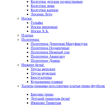
Колготки детские подростковые
Колготки зима
Колготки капрон
Лосины Лето
Носки
Гольфы
Носки махровые
Носки Х.Б.
Платки
Полотенца
Полотенца Донецкая Мануфактура
Полотенца Подарочные
Полотенца Нежный сон
Полотенце Авангард
Полотенце Домик
Нижнее бельё
Трусы женские
Трусы мужские
Бюстгалтеры
Купальники плавки
Халаты,пижамы,ноч.сорочки,платья,трико,футболк
Бриджи,трико
Детский трикотаж,бельё
Иваново Трикотаж