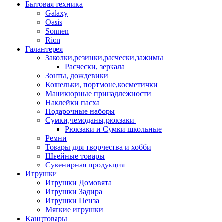
Бытовая техника
Galaxy
Oasis
Sonnen
Rion
Галантерея
Заколки,резинки,расчески,зажимы
Расчески, зеркала
Зонты, дождевики
Кошельки, портмоне,косметички
Маникюрные принадлежности
Наклейки пасха
Подарочные наборы
Сумки,чемоданы,рюкзаки
Рюкзаки и Сумки школьные
Ремни
Товары для творчества и хобби
Швейные товары
Сувенирная продукция
Игрушки
Игрушки Домовята
Игрушки Задира
Игрушки Пенза
Мягкие игрушки
Канцтовары