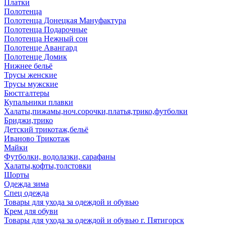
Платки
Полотенца
Полотенца Донецкая Мануфактура
Полотенца Подарочные
Полотенца Нежный сон
Полотенце Авангард
Полотенце Домик
Нижнее бельё
Трусы женские
Трусы мужские
Бюстгалтеры
Купальники плавки
Халаты,пижамы,ноч.сорочки,платья,трико,футболки
Бриджи,трико
Детский трикотаж,бельё
Иваново Трикотаж
Майки
Футболки, водолазки, сарафаны
Халаты,кофты,толстовки
Шорты
Одежда зима
Спец одежда
Товары для ухода за одеждой и обувью
Крем для обуви
Товары для ухода за одеждой и обувью г. Пятигорск