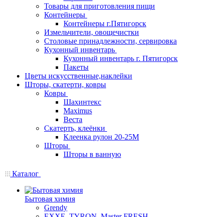
Товары для приготовления пищи
Контейнеры
Контейнеры г.Пятигорск
Измельчители, овощечистки
Столовые принадлежности, сервировка
Кухонный инвентарь
Кухонный инвентарь г. Пятигорск
Пакеты
Цветы искусственные,наклейки
Шторы, скатерти, ковры
Ковры
Шахинтекс
Maximus
Веста
Скатерть, клеёнки
Клеенка рулон 20-25М
Шторы
Шторы в ванную
Каталог
Бытовая химия
Grendy
EXXE, TYRON, Master FRESH