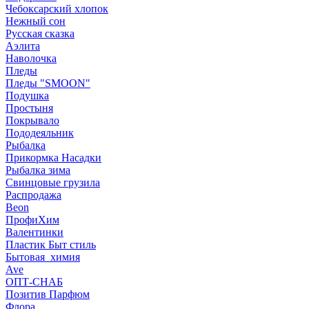
Чебоксарский хлопок
Нежный сон
Русская сказка
Аэлита
Наволочка
Пледы
Пледы "SMOON"
Подушка
Простыня
Покрывало
Пододеяльник
Рыбалка
Прикормка Насадки
Рыбалка зима
Свинцовые грузила
Распродажа
Beon
ПрофиХим
Валентинки
Пластик Быт стиль
Бытовая_химия
Ave
ОПТ-СНАБ
Позитив Парфюм
Флора