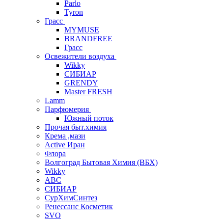
Parlo
Tyron
Грасс
MYMUSE
BRANDFREE
Грасс
Освежители воздуха
Wikky
СИБИАР
GRENDY
Master FRESH
Lamm
Парфюмерия
Южный поток
Прочая быт.химия
Крема ,мази
Аctive Иран
Флора
Волгоград Бытовая Химия (ВБХ)
Wikky
АВС
СИБИАР
СурХимСинтез
Ренессанс Косметик
SVO