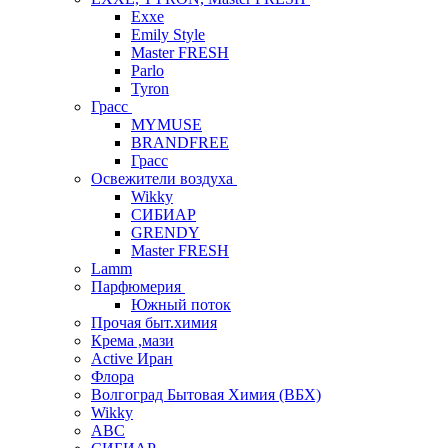
Exxe
Emily Style
Master FRESH
Parlo
Tyron
Грасс
MYMUSE
BRANDFREE
Грасс
Освежители воздуха
Wikky
СИБИАР
GRENDY
Master FRESH
Lamm
Парфюмерия
Южный поток
Прочая быт.химия
Крема ,мази
Аctive Иран
Флора
Волгоград Бытовая Химия (ВБХ)
Wikky
АВС