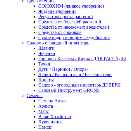
Для растений
СОЮЗХИМ (жидкое удобрение)
Жидкие удобрения
Регуляторы роста растений
Средства от болезней растений
Средства от насекомых вредителей
Средства от сорняков
Сухие водорастворимые удобрения
Садово - огородный инвентарь
Шланги
Черенки
Горшки / Кассеты / Ящики ДЛЯ РАССАДЫ
Тачки
Дуги / Парники / Опоры
Лейки / Распылители / Рассеиватели
Лопаты
Садово - огородный инвентарь ДЭВЕРИ
Садовый Инструмент GRONS
Семена
Семена Алтая
Аэлита
Марс
Ваше Хозяйство
Луковичные
Поиск