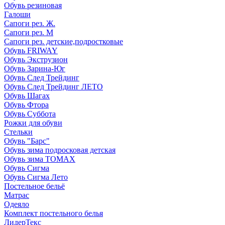
Обувь резиновая
Галоши
Сапоги рез. Ж.
Сапоги рез. М
Сапоги рез. детские,подростковые
Обувь FRIWAY
Обувь Экструзион
Обувь Зарина-Юг
Обувь След Трейдинг
Обувь След Трейдинг ЛЕТО
Обувь Шагах
Обувь Фтора
Обувь Суббота
Рожки для обуви
Стельки
Обувь "Барс"
Обувь зима подросковая детская
Обувь зима ТОМАХ
Обувь Сигма
Обувь Сигма Лето
Постельное бельё
Матрас
Одеяло
Комплект постельного белья
ЛидерТекс