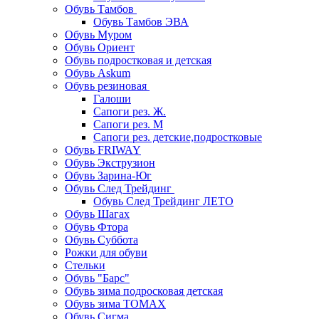
Обувь Тамбов
Обувь Тамбов ЭВА
Обувь Муром
Обувь Ориент
Обувь подростковая и детская
Обувь Askum
Обувь резиновая
Галоши
Сапоги рез. Ж.
Сапоги рез. М
Сапоги рез. детские,подростковые
Обувь FRIWAY
Обувь Экструзион
Обувь Зарина-Юг
Обувь След Трейдинг
Обувь След Трейдинг ЛЕТО
Обувь Шагах
Обувь Фтора
Обувь Суббота
Рожки для обуви
Стельки
Обувь "Барс"
Обувь зима подросковая детская
Обувь зима ТОМАХ
Обувь Сигма