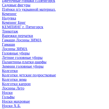
Цветочные горшки г.Пятигорск
Садовые фигуры
Плёнки п/э укрывной материал.
Кемпинг
Надувка
Кемпинг Бриг
КЕМПИНГ г. Пятигорск
Трикотаж
Варежки перчатки
Гамаши,Лосины ЗИМА
Гамаши
Лосины ЗИМА
Головные уборы
Летние головные уборы
Палантины,платки,шарфы
Зимнии головные уборы
Колготки
Колготки детские подростковые
Колготки зима
Колготки капрон
Лосины Лето
Носки
Гольфы
Носки махровые
Носки Х.Б.