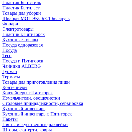
Пластик Быт стиль
Пластик Бытпласт
Товары для уборки
Швабры МОПЭКСБЕЛ Беларусь
Фонари
Электротовары
Пластик г.Пятигорск
Кухонные товары
Посуда одноразовая
Посуда
Teco
Посуда г. Пятигорск
Чайники ALBERG
Гурман
Термосы
Товары для приготовления пищи
Контейнеры
Контейнеры г.Пятигорск
Измельчители, овощечистки
Столовые принадлежности, сервировка
Кухонный инвентарь
Кухонный инвентарь г. Пятигорск
Пакеты
Цветы искусственные,наклейки
Шторы, скатерти, ковры