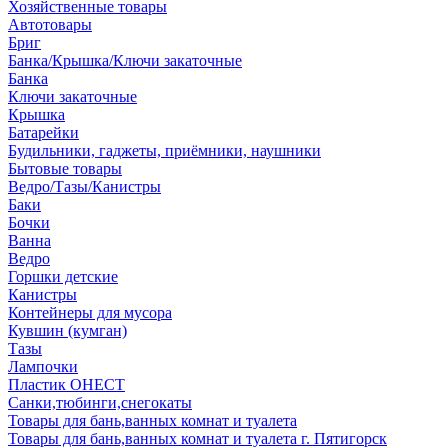
Хозяйственные товары
Автотовары
Бриг
Банка/Крышка/Ключи закаточные
Банка
Ключи закаточные
Крышка
Батарейки
Будильники, гаджеты, приёмники, наушники
Бытовые товары
Ведро/Тазы/Канистры
Баки
Бочки
Ванна
Ведро
Горшки детские
Канистры
Контейнеры для мусора
Кувшин (кумган)
Тазы
Лампочки
Пластик ОНЕСТ
Санки,тюбинги,снегокаты
Товары для бань,ванных комнат и туалета
Товары для бань,ванных комнат и туалета г. Пятигорск