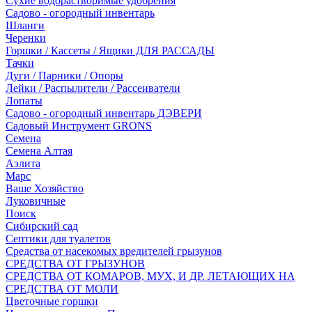
Сухие водорастворимые удобрения
Садово - огородный инвентарь
Шланги
Черенки
Горшки / Кассеты / Ящики ДЛЯ РАССАДЫ
Тачки
Дуги / Парники / Опоры
Лейки / Распылители / Рассеиватели
Лопаты
Садово - огородный инвентарь ДЭВЕРИ
Садовый Инструмент GRONS
Семена
Семена Алтая
Аэлита
Марс
Ваше Хозяйство
Луковичные
Поиск
Сибирский сад
Септики для туалетов
Средства от насекомых вредителей грызунов
СPEДСТВА ОТ ГРЫЗУНОВ
СРЕДСТВА ОТ КОМАРОВ, МУХ, И ДР. ЛЕТАЮЩИХ НА
СРЕДСТВА ОТ МОЛИ
Цветочные горшки