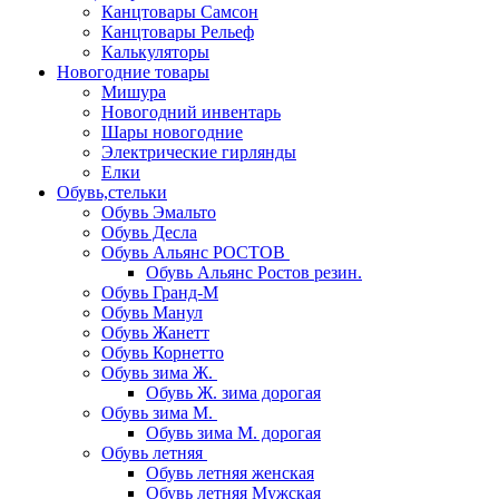
Канцтовары Самсон
Канцтовары Рельеф
Калькуляторы
Новогодние товары
Мишура
Новогодний инвентарь
Шары новогодние
Электрические гирлянды
Елки
Обувь,стельки
Обувь Эмальто
Обувь Десла
Обувь Альянс РОСТОВ
Обувь Альянс Ростов резин.
Обувь Гранд-М
Обувь Манул
Обувь Жанетт
Обувь Корнетто
Обувь зима Ж.
Обувь Ж. зима дорогая
Обувь зима М.
Обувь зима М. дорогая
Обувь летняя
Обувь летняя женская
Обувь летняя Мужская