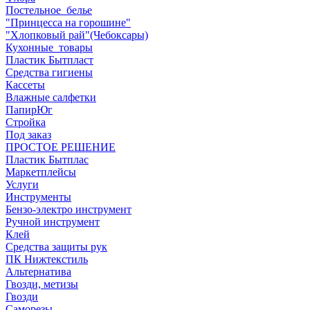
Постельное_белье
"Принцесса на горошине"
"Хлопковый рай"(Чебоксары)
Кухонные_товары
Пластик Бытпласт
Средства гигиены
Кассеты
Влажные салфетки
ПапирЮг
Стройка
Под заказ
ПРОСТОЕ РЕШЕНИЕ
Пластик Бытплас
Маркетплейсы
Услуги
Инструменты
Бензо-электро инструмент
Ручной инструмент
Клей
Средства защиты рук
ПК Нижтекстиль
Альтернатива
Гвозди, метизы
Гвозди
Саморезы