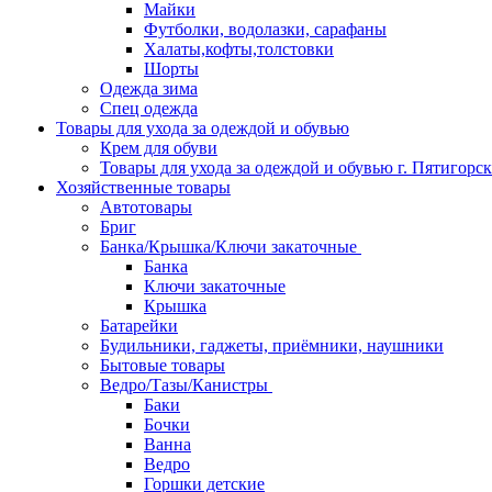
Майки
Футболки, водолазки, сарафаны
Халаты,кофты,толстовки
Шорты
Одежда зима
Спец одежда
Товары для ухода за одеждой и обувью
Крем для обуви
Товары для ухода за одеждой и обувью г. Пятигорск
Хозяйственные товары
Автотовары
Бриг
Банка/Крышка/Ключи закаточные
Банка
Ключи закаточные
Крышка
Батарейки
Будильники, гаджеты, приёмники, наушники
Бытовые товары
Ведро/Тазы/Канистры
Баки
Бочки
Ванна
Ведро
Горшки детские