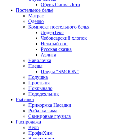
Обувь Сигма Лето
Постельное бельё
Матрас
Одеяло
Комплект постельного белья
ЛидерТекс
Чебоксарский хлопок
Нежный сон
Русская сказка
Аэлита
Наволочка
Пледы
Пледы "SMOON"
Подушка
Простыня
Покрывало
Пододеяльник
Рыбалка
Прикормка Насадки
Рыбалка зима
Свинцовые грузила
Распродажа
Beon
ПрофиХим
Валентинки