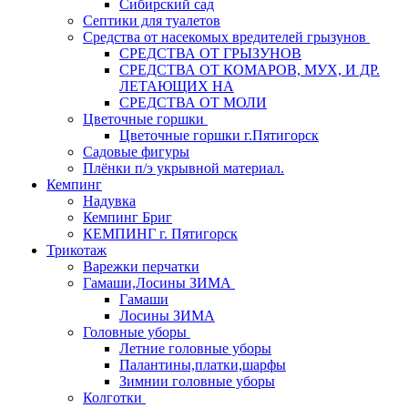
Сибирский сад
Септики для туалетов
Средства от насекомых вредителей грызунов
СPEДСТВА ОТ ГРЫЗУНОВ
СРЕДСТВА ОТ КОМАРОВ, МУХ, И ДР.
ЛЕТАЮЩИХ НА
СРЕДСТВА ОТ МОЛИ
Цветочные горшки
Цветочные горшки г.Пятигорск
Садовые фигуры
Плёнки п/э укрывной материал.
Кемпинг
Надувка
Кемпинг Бриг
КЕМПИНГ г. Пятигорск
Трикотаж
Варежки перчатки
Гамаши,Лосины ЗИМА
Гамаши
Лосины ЗИМА
Головные уборы
Летние головные уборы
Палантины,платки,шарфы
Зимнии головные уборы
Колготки