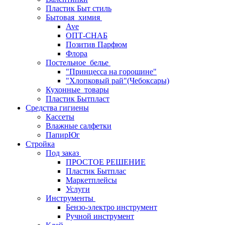
Пластик Быт стиль
Бытовая_химия
Ave
ОПТ-СНАБ
Позитив Парфюм
Флора
Постельное_белье
"Принцесса на горошине"
"Хлопковый рай"(Чебоксары)
Кухонные_товары
Пластик Бытпласт
Средства гигиены
Кассеты
Влажные салфетки
ПапирЮг
Стройка
Под заказ
ПРОСТОЕ РЕШЕНИЕ
Пластик Бытплас
Маркетплейсы
Услуги
Инструменты
Бензо-электро инструмент
Ручной инструмент