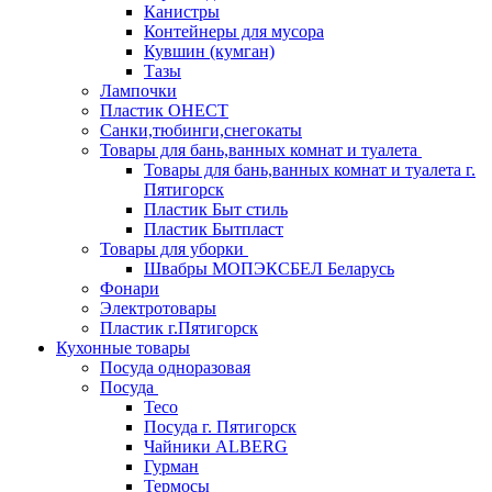
Канистры
Контейнеры для мусора
Кувшин (кумган)
Тазы
Лампочки
Пластик ОНЕСТ
Санки,тюбинги,снегокаты
Товары для бань,ванных комнат и туалета
Товары для бань,ванных комнат и туалета г.
Пятигорск
Пластик Быт стиль
Пластик Бытпласт
Товары для уборки
Швабры МОПЭКСБЕЛ Беларусь
Фонари
Электротовары
Пластик г.Пятигорск
Кухонные товары
Посуда одноразовая
Посуда
Teco
Посуда г. Пятигорск
Чайники ALBERG
Гурман
Термосы