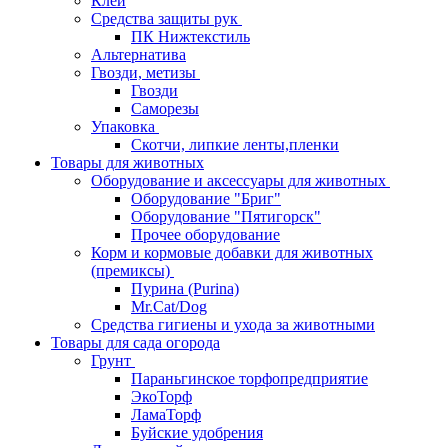
Клей
Средства защиты рук
ПК Нижтекстиль
Альтернатива
Гвозди, метизы
Гвозди
Саморезы
Упаковка
Скотчи, липкие ленты,пленки
Товары для животных
Оборудование и аксессуары для животных
Оборудование "Бриг"
Оборудование "Пятигорск"
Прочее оборудование
Корм и кормовые добавки для животных
(премиксы)
Пурина (Purina)
Mr.Cat/Dog
Средства гигиены и ухода за животными
Товары для сада огорода
Грунт
Параньгинское торфопредприятие
ЭкоТорф
ЛамаТорф
Буйские удобрения