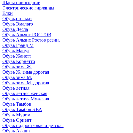
Шары новогодние
Электрические гирлянды
Елки
Обувь,стельки
Обувь Эмальто
Обувь Десла
Обувь Альянс РОСТОВ
Обувь Альянс Ростов резин.
Обувь Гранд-М
Обувь Манул
Обувь Жанетт
Обувь Корнетто
Обувь зима Ж.
Обувь Ж. зима дорогая
Обувь зима М.
Обувь зима М. дорогая
Обувь летняя
Обувь летняя женская
Обувь летняя Мужская
Обувь Тамбов
Обувь Тамбов ЭВА
Обувь Муром
Обувь Ориент
Обувь подростковая и детская
Обувь Askum