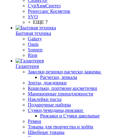
СИБИАР
СурХимСинтез
Ренессанс Косметик
SVO
+ ЕЩЕ 7
Бытовая техника
Galaxy
Oasis
Sonnen
Rion
Галантерея
Заколки,резинки,расчески,зажимы
Расчески, зеркала
Зонты, дождевики
Кошельки, портмоне,косметички
Маникюрные принадлежности
Наклейки пасха
Подарочные наборы
Сумки,чемоданы,рюкзаки
Рюкзаки и Сумки школьные
Ремни
Товары для творчества и хобби
Швейные товары