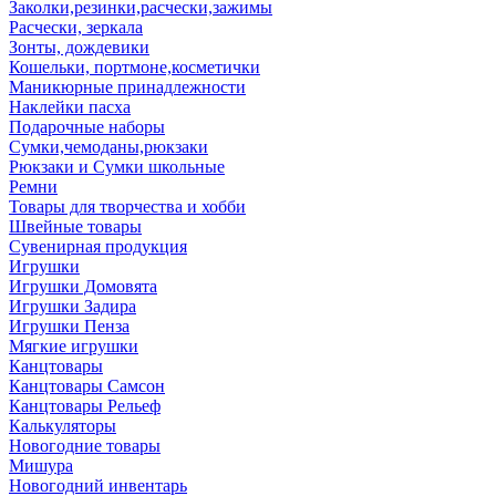
Заколки,резинки,расчески,зажимы
Расчески, зеркала
Зонты, дождевики
Кошельки, портмоне,косметички
Маникюрные принадлежности
Наклейки пасха
Подарочные наборы
Сумки,чемоданы,рюкзаки
Рюкзаки и Сумки школьные
Ремни
Товары для творчества и хобби
Швейные товары
Сувенирная продукция
Игрушки
Игрушки Домовята
Игрушки Задира
Игрушки Пенза
Мягкие игрушки
Канцтовары
Канцтовары Самсон
Канцтовары Рельеф
Калькуляторы
Новогодние товары
Мишура
Новогодний инвентарь