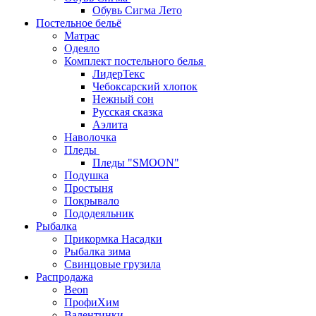
Обувь Сигма Лето
Постельное бельё
Матрас
Одеяло
Комплект постельного белья
ЛидерТекс
Чебоксарский хлопок
Нежный сон
Русская сказка
Аэлита
Наволочка
Пледы
Пледы "SMOON"
Подушка
Простыня
Покрывало
Пододеяльник
Рыбалка
Прикормка Насадки
Рыбалка зима
Свинцовые грузила
Распродажа
Beon
ПрофиХим
Валентинки