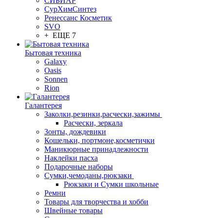
СИБИАР
СурХимСинтез
Ренессанс Косметик
SVO
+ ЕЩЕ 7
Бытовая техника
Galaxy
Oasis
Sonnen
Rion
Галантерея
Заколки,резинки,расчески,зажимы
Расчески, зеркала
Зонты, дождевики
Кошельки, портмоне,косметички
Маникюрные принадлежности
Наклейки пасха
Подарочные наборы
Сумки,чемоданы,рюкзаки
Рюкзаки и Сумки школьные
Ремни
Товары для творчества и хобби
Швейные товары