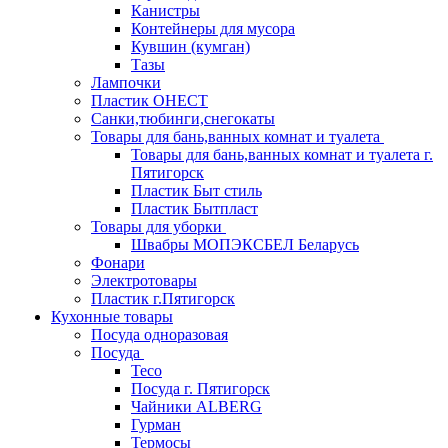
Канистры
Контейнеры для мусора
Кувшин (кумган)
Тазы
Лампочки
Пластик ОНЕСТ
Санки,тюбинги,снегокаты
Товары для бань,ванных комнат и туалета
Товары для бань,ванных комнат и туалета г.
Пятигорск
Пластик Быт стиль
Пластик Бытпласт
Товары для уборки
Швабры МОПЭКСБЕЛ Беларусь
Фонари
Электротовары
Пластик г.Пятигорск
Кухонные товары
Посуда одноразовая
Посуда
Teco
Посуда г. Пятигорск
Чайники ALBERG
Гурман
Термосы