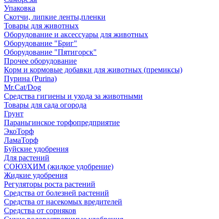
Упаковка
Скотчи, липкие ленты,пленки
Товары для животных
Оборудование и аксессуары для животных
Оборудование "Бриг"
Оборудование "Пятигорск"
Прочее оборудование
Корм и кормовые добавки для животных (премиксы)
Пурина (Purina)
Mr.Cat/Dog
Средства гигиены и ухода за животными
Товары для сада огорода
Грунт
Параньгинское торфопредприятие
ЭкоТорф
ЛамаТорф
Буйские удобрения
Для растений
СОЮЗХИМ (жидкое удобрение)
Жидкие удобрения
Регуляторы роста растений
Средства от болезней растений
Средства от насекомых вредителей
Средства от сорняков