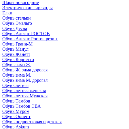
Шары новогодние
Электрические гирлянды
Елки
Обувь,стельки
Обувь Эмальто
Обувь Десла
Обувь Альянс РОСТОВ
Обувь Альянс Ростов резин.
Обувь Гранд-М
Обувь Манул
Обувь Жанетт
Обувь Корнетто
Обувь зима Ж.
Обувь Ж. зима дорогая
Обувь зима М.
Обувь зима М. дорогая
Обувь летняя
Обувь летняя женская
Обувь летняя Мужская
Обувь Тамбов
Обувь Тамбов ЭВА
Обувь Муром
Обувь Ориент
Обувь подростковая и детская
Обувь Askum