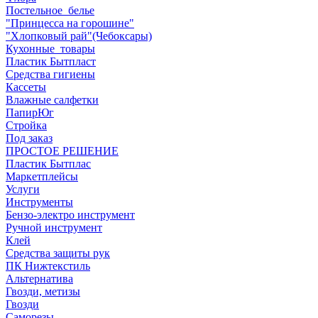
Постельное_белье
"Принцесса на горошине"
"Хлопковый рай"(Чебоксары)
Кухонные_товары
Пластик Бытпласт
Средства гигиены
Кассеты
Влажные салфетки
ПапирЮг
Стройка
Под заказ
ПРОСТОЕ РЕШЕНИЕ
Пластик Бытплас
Маркетплейсы
Услуги
Инструменты
Бензо-электро инструмент
Ручной инструмент
Клей
Средства защиты рук
ПК Нижтекстиль
Альтернатива
Гвозди, метизы
Гвозди
Саморезы