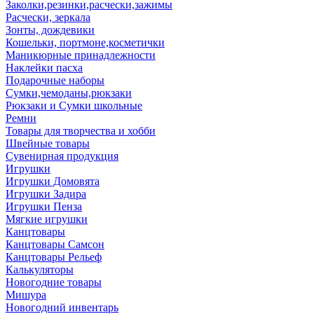
Заколки,резинки,расчески,зажимы
Расчески, зеркала
Зонты, дождевики
Кошельки, портмоне,косметички
Маникюрные принадлежности
Наклейки пасха
Подарочные наборы
Сумки,чемоданы,рюкзаки
Рюкзаки и Сумки школьные
Ремни
Товары для творчества и хобби
Швейные товары
Сувенирная продукция
Игрушки
Игрушки Домовята
Игрушки Задира
Игрушки Пенза
Мягкие игрушки
Канцтовары
Канцтовары Самсон
Канцтовары Рельеф
Калькуляторы
Новогодние товары
Мишура
Новогодний инвентарь