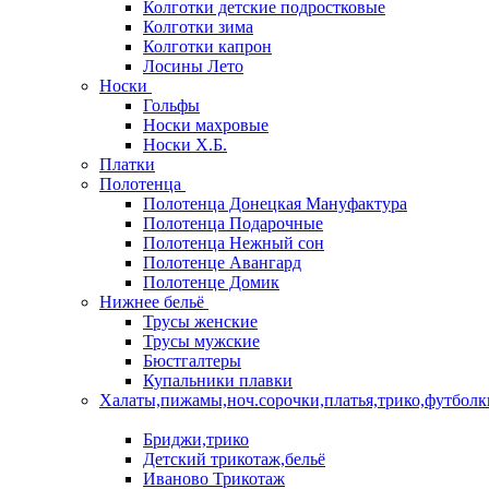
Колготки детские подростковые
Колготки зима
Колготки капрон
Лосины Лето
Носки
Гольфы
Носки махровые
Носки Х.Б.
Платки
Полотенца
Полотенца Донецкая Мануфактура
Полотенца Подарочные
Полотенца Нежный сон
Полотенце Авангард
Полотенце Домик
Нижнее бельё
Трусы женские
Трусы мужские
Бюстгалтеры
Купальники плавки
Халаты,пижамы,ноч.сорочки,платья,трико,футболк
Бриджи,трико
Детский трикотаж,бельё
Иваново Трикотаж