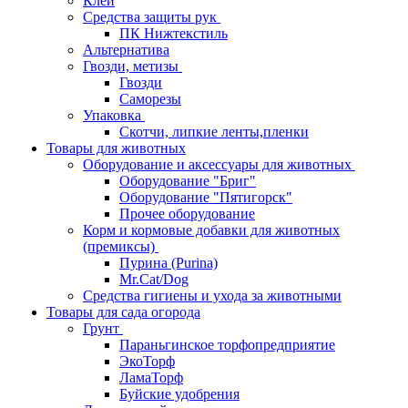
Клей
Средства защиты рук
ПК Нижтекстиль
Альтернатива
Гвозди, метизы
Гвозди
Саморезы
Упаковка
Скотчи, липкие ленты,пленки
Товары для животных
Оборудование и аксессуары для животных
Оборудование "Бриг"
Оборудование "Пятигорск"
Прочее оборудование
Корм и кормовые добавки для животных
(премиксы)
Пурина (Purina)
Mr.Cat/Dog
Средства гигиены и ухода за животными
Товары для сада огорода
Грунт
Параньгинское торфопредприятие
ЭкоТорф
ЛамаТорф
Буйские удобрения