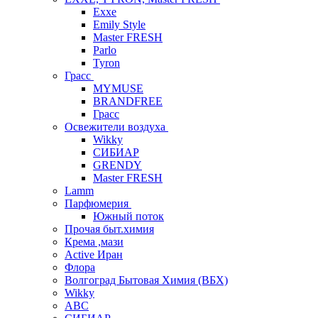
Exxe
Emily Style
Master FRESH
Parlo
Tyron
Грасс
MYMUSE
BRANDFREE
Грасс
Освежители воздуха
Wikky
СИБИАР
GRENDY
Master FRESH
Lamm
Парфюмерия
Южный поток
Прочая быт.химия
Крема ,мази
Аctive Иран
Флора
Волгоград Бытовая Химия (ВБХ)
Wikky
АВС