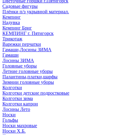
Цветочные горшки г.Пятигорск
Садовые фигуры
Плёнки п/э укрывной материал.
Кемпинг
Надувка
Кемпинг Бриг
КЕМПИНГ г. Пятигорск
Трикотаж
Варежки перчатки
Гамаши,Лосины ЗИМА
Гамаши
Лосины ЗИМА
Головные уборы
Летние головные уборы
Палантины,платки,шарфы
Зимнии головные уборы
Колготки
Колготки детские подростковые
Колготки зима
Колготки капрон
Лосины Лето
Носки
Гольфы
Носки махровые
Носки Х.Б.