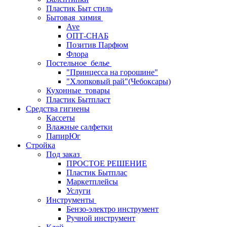
Пластик Быт стиль
Бытовая_химия
Ave
ОПТ-СНАБ
Позитив Парфюм
Флора
Постельное_белье
"Принцесса на горошине"
"Хлопковый рай"(Чебоксары)
Кухонные_товары
Пластик Бытпласт
Средства гигиены
Кассеты
Влажные салфетки
ПапирЮг
Стройка
Под заказ
ПРОСТОЕ РЕШЕНИЕ
Пластик Бытплас
Маркетплейсы
Услуги
Инструменты
Бензо-электро инструмент
Ручной инструмент