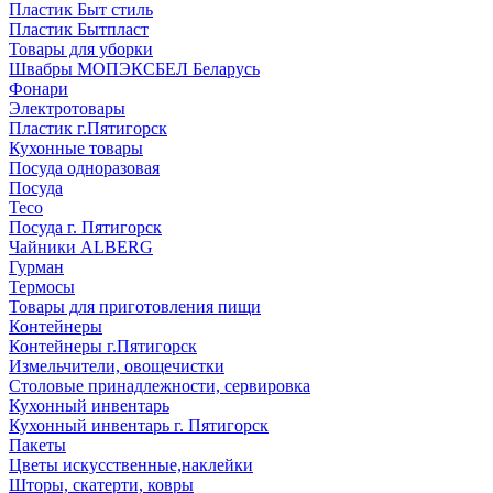
Пластик Быт стиль
Пластик Бытпласт
Товары для уборки
Швабры МОПЭКСБЕЛ Беларусь
Фонари
Электротовары
Пластик г.Пятигорск
Кухонные товары
Посуда одноразовая
Посуда
Teco
Посуда г. Пятигорск
Чайники ALBERG
Гурман
Термосы
Товары для приготовления пищи
Контейнеры
Контейнеры г.Пятигорск
Измельчители, овощечистки
Столовые принадлежности, сервировка
Кухонный инвентарь
Кухонный инвентарь г. Пятигорск
Пакеты
Цветы искусственные,наклейки
Шторы, скатерти, ковры