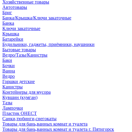
Хозяйственные товары
Автотовары
Бриг
Банка/Крышка/Ключи закаточные
Банка
Ключи закаточные
Крышка
Батарейки
Будильники, гаджеты, приёмники, наушники
Бытовые товары
Ведро/Тазы/Канистры
Баки
Бочки
Ванна
Ведро
Горшки детские
Канистры
Контейнеры для мусора
Кувшин (кумган)
Тазы
Лампочки
Пластик ОНЕСТ
Санки,тюбинги,снегокаты
Товары для бань,ванных комнат и туалета
Товары для бань,ванных комнат и туалета г. Пятигорск