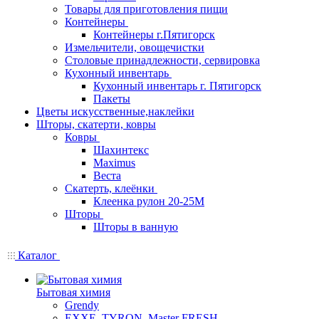
Товары для приготовления пищи
Контейнеры
Контейнеры г.Пятигорск
Измельчители, овощечистки
Столовые принадлежности, сервировка
Кухонный инвентарь
Кухонный инвентарь г. Пятигорск
Пакеты
Цветы искусственные,наклейки
Шторы, скатерти, ковры
Ковры
Шахинтекс
Maximus
Веста
Скатерть, клеёнки
Клеенка рулон 20-25М
Шторы
Шторы в ванную
Каталог
Бытовая химия
Grendy
EXXE, TYRON, Master FRESH