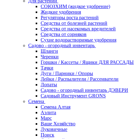
Для растений
СОЮЗХИМ (жидкое удобрение)
Жидкие удобрения
Регуляторы роста растений
Средства от болезней растений
Средства от насекомых вредителей
Средства от сорняков
Сухие водорастворимые удобрения
Садово - огородный инвентарь
Шланги
Черенки
Горшки / Кассеты / Ящики ДЛЯ РАССАДЫ
Тачки
Дуги / Парники / Опоры
Лейки / Распылители / Рассеиватели
Лопаты
Садово - огородный инвентарь ДЭВЕРИ
Садовый Инструмент GRONS
Семена
Семена Алтая
Аэлита
Марс
Ваше Хозяйство
Луковичные
Поиск