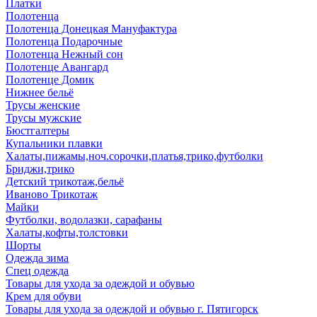
Платки
Полотенца
Полотенца Донецкая Мануфактура
Полотенца Подарочные
Полотенца Нежный сон
Полотенце Авангард
Полотенце Домик
Нижнее бельё
Трусы женские
Трусы мужские
Бюстгалтеры
Купальники плавки
Халаты,пижамы,ноч.сорочки,платья,трико,футболки
Бриджи,трико
Детский трикотаж,бельё
Иваново Трикотаж
Майки
Футболки, водолазки, сарафаны
Халаты,кофты,толстовки
Шорты
Одежда зима
Спец одежда
Товары для ухода за одеждой и обувью
Крем для обуви
Товары для ухода за одеждой и обувью г. Пятигорск