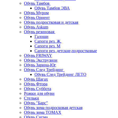
Обувь Тамбов
Обувь Тамбов ЭВА
Обувь Муром
Обувь Ориент
Обувь подростковая и детская
Обувь Askum
Обувь резиновая
Галоши
Сапоги рез. Ж.
Сапоги рез. М
Сапоги рез. детские,подростковые
Обувь FRIWAY
Обувь Экструзион
Обувь Зарина-Юг
Обувь След Трейдинг
Обувь След Трейдинг ЛЕТО
Обувь Шагах
Обувь Фтора
Обувь Суббота
Рожки для обуви
Стельки
Обувь "Барс"
Обувь зима подросковая детская
Обувь зима ТОМАХ
Обувь Сигма