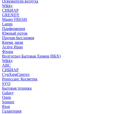
Освежители воздуха
Wikky
СИБИАР
GRENDY
Master FRESH
Lamm
Парфюмерия
Южный поток
Прочая быт.химия
Крема ,мази
Аctive Иран
Флора
Волгоград Бытовая Химия (ВБХ)
Wikky
АВС
СИБИАР
СурХимСинтез
Ренессанс Косметик
SVO
Бытовая техника
Galaxy
Oasis
Sonnen
Rion
Галантерея