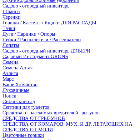
Сухие водорастворимые удобрения
Садово - огородный инвентарь
Шланги
Черенки
Горшки / Кассеты / Ящики ДЛЯ РАССАДЫ
Тачки
Дуги / Парники / Опоры
Лейки / Распылители / Рассеиватели
Лопаты
Садово - огородный инвентарь ДЭВЕРИ
Садовый Инструмент GRONS
Семена
Семена Алтая
Аэлита
Марс
Ваше Хозяйство
Луковичные
Поиск
Сибирский сад
Септики для туалетов
Средства от насекомых вредителей грызунов
СPEДСТВА ОТ ГРЫЗУНОВ
СРЕДСТВА ОТ КОМАРОВ, МУХ, И ДР. ЛЕТАЮЩИХ НА
СРЕДСТВА ОТ МОЛИ
Цветочные горшки