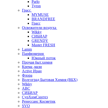
Parlo
Tyron
Грасс
MYMUSE
BRANDFREE
Грасс
Освежители воздуха
Wikky
СИБИАР
GRENDY
Master FRESH
Lamm
Парфюмерия
Южный поток
Прочая быт.химия
Крема ,мази
Аctive Иран
Флора
Волгоград Бытовая Химия (ВБХ)
Wikky
АВС
СИБИАР
СурХимСинтез
Ренессанс Косметик
SVO