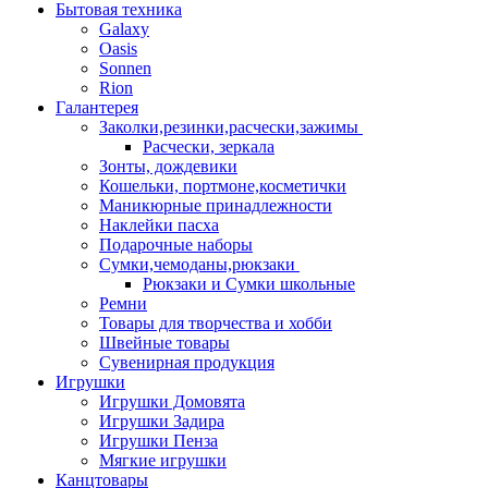
Бытовая техника
Galaxy
Oasis
Sonnen
Rion
Галантерея
Заколки,резинки,расчески,зажимы
Расчески, зеркала
Зонты, дождевики
Кошельки, портмоне,косметички
Маникюрные принадлежности
Наклейки пасха
Подарочные наборы
Сумки,чемоданы,рюкзаки
Рюкзаки и Сумки школьные
Ремни
Товары для творчества и хобби
Швейные товары
Сувенирная продукция
Игрушки
Игрушки Домовята
Игрушки Задира
Игрушки Пенза
Мягкие игрушки
Канцтовары