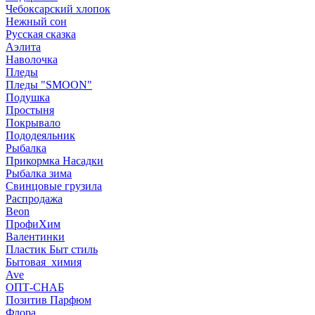
Чебоксарский хлопок
Нежный сон
Русская сказка
Аэлита
Наволочка
Пледы
Пледы "SMOON"
Подушка
Простыня
Покрывало
Пододеяльник
Рыбалка
Прикормка Насадки
Рыбалка зима
Свинцовые грузила
Распродажа
Beon
ПрофиХим
Валентинки
Пластик Быт стиль
Бытовая_химия
Ave
ОПТ-СНАБ
Позитив Парфюм
Флора