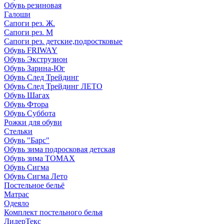
Обувь резиновая
Галоши
Сапоги рез. Ж.
Сапоги рез. М
Сапоги рез. детские,подростковые
Обувь FRIWAY
Обувь Экструзион
Обувь Зарина-Юг
Обувь След Трейдинг
Обувь След Трейдинг ЛЕТО
Обувь Шагах
Обувь Фтора
Обувь Суббота
Рожки для обуви
Стельки
Обувь "Барс"
Обувь зима подросковая детская
Обувь зима ТОМАХ
Обувь Сигма
Обувь Сигма Лето
Постельное бельё
Матрас
Одеяло
Комплект постельного белья
ЛидерТекс