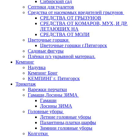
Сибирский сад
Септики для туалетов
Средства от насекомых вредителей грызунов
СPEДСТВА ОТ ГРЫЗУНОВ
СРЕДСТВА ОТ КОМАРОВ, МУХ, И ДР.
ЛЕТАЮЩИХ НА
СРЕДСТВА ОТ МОЛИ
Цветочные горшки
Цветочные горшки г.Пятигорск
Садовые фигуры
Плёнки п/э укрывной материал.
Кемпинг
Надувка
Кемпинг Бриг
КЕМПИНГ г. Пятигорск
Трикотаж
Варежки перчатки
Гамаши,Лосины ЗИМА
Гамаши
Лосины ЗИМА
Головные уборы
Летние головные уборы
Палантины,платки,шарфы
Зимнии головные уборы
Колготки