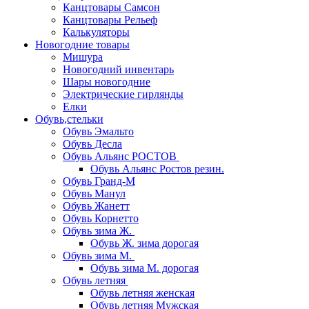
Канцтовары Самсон
Канцтовары Рельеф
Калькуляторы
Новогодние товары
Мишура
Новогодний инвентарь
Шары новогодние
Электрические гирлянды
Елки
Обувь,стельки
Обувь Эмальто
Обувь Десла
Обувь Альянс РОСТОВ
Обувь Альянс Ростов резин.
Обувь Гранд-М
Обувь Манул
Обувь Жанетт
Обувь Корнетто
Обувь зима Ж.
Обувь Ж. зима дорогая
Обувь зима М.
Обувь зима М. дорогая
Обувь летняя
Обувь летняя женская
Обувь летняя Мужская