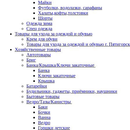
Майки
Футболки, водолазки, сарафаны
Халаты,кофты,толстовки
Шорты
Одежда зима
Спец одежда
Товары для ухода за одеждой и обувью
Крем для обуви
Товары для ухода за одеждой и обувью г. Пятигорск
Хозяйственные товары
Автотовары
Бриг
Банка/Крышка/Ключи закаточные
Банка
Ключи закаточные
Крышка
Батарейки
Будильники, гаджеты, приёмники, наушники
Бытовые товары
Ведро/Тазы/Канистры
Баки
Бочки
Ванна
Ведро
Горшки детские