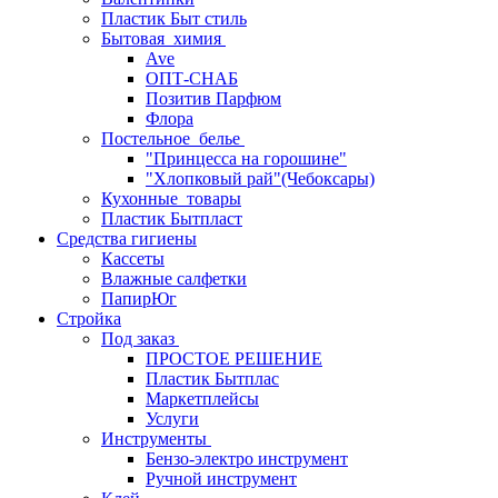
Пластик Быт стиль
Бытовая_химия
Ave
ОПТ-СНАБ
Позитив Парфюм
Флора
Постельное_белье
"Принцесса на горошине"
"Хлопковый рай"(Чебоксары)
Кухонные_товары
Пластик Бытпласт
Средства гигиены
Кассеты
Влажные салфетки
ПапирЮг
Стройка
Под заказ
ПРОСТОЕ РЕШЕНИЕ
Пластик Бытплас
Маркетплейсы
Услуги
Инструменты
Бензо-электро инструмент
Ручной инструмент