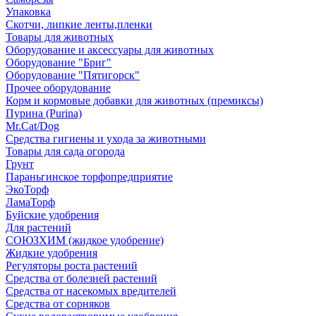
Упаковка
Скотчи, липкие ленты,пленки
Товары для животных
Оборудование и аксессуары для животных
Оборудование "Бриг"
Оборудование "Пятигорск"
Прочее оборудование
Корм и кормовые добавки для животных (премиксы)
Пурина (Purina)
Mr.Cat/Dog
Средства гигиены и ухода за животными
Товары для сада огорода
Грунт
Параньгинское торфопредприятие
ЭкоТорф
ЛамаТорф
Буйские удобрения
Для растений
СОЮЗХИМ (жидкое удобрение)
Жидкие удобрения
Регуляторы роста растений
Средства от болезней растений
Средства от насекомых вредителей
Средства от сорняков