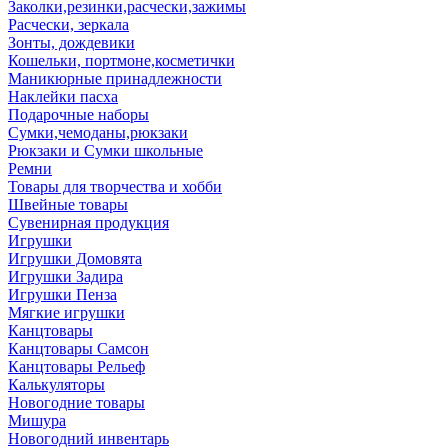
Заколки,резинки,расчески,зажимы
Расчески, зеркала
Зонты, дождевики
Кошельки, портмоне,косметички
Маникюрные принадлежности
Наклейки пасха
Подарочные наборы
Сумки,чемоданы,рюкзаки
Рюкзаки и Сумки школьные
Ремни
Товары для творчества и хобби
Швейные товары
Сувенирная продукция
Игрушки
Игрушки Домовята
Игрушки Задира
Игрушки Пенза
Мягкие игрушки
Канцтовары
Канцтовары Самсон
Канцтовары Рельеф
Калькуляторы
Новогодние товары
Мишура
Новогодний инвентарь