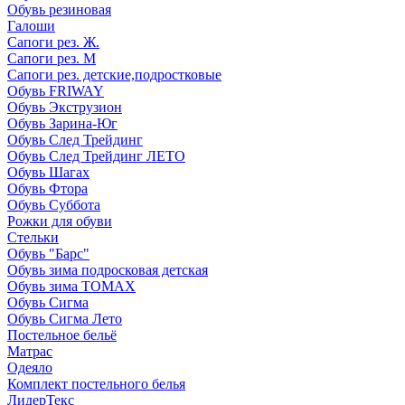
Обувь резиновая
Галоши
Сапоги рез. Ж.
Сапоги рез. М
Сапоги рез. детские,подростковые
Обувь FRIWAY
Обувь Экструзион
Обувь Зарина-Юг
Обувь След Трейдинг
Обувь След Трейдинг ЛЕТО
Обувь Шагах
Обувь Фтора
Обувь Суббота
Рожки для обуви
Стельки
Обувь "Барс"
Обувь зима подросковая детская
Обувь зима ТОМАХ
Обувь Сигма
Обувь Сигма Лето
Постельное бельё
Матрас
Одеяло
Комплект постельного белья
ЛидерТекс