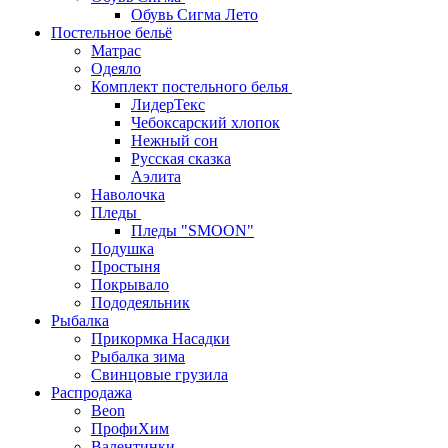
Обувь Сигма Лето
Постельное бельё
Матрас
Одеяло
Комплект постельного белья
ЛидерТекс
Чебоксарский хлопок
Нежный сон
Русская сказка
Аэлита
Наволочка
Пледы
Пледы "SMOON"
Подушка
Простыня
Покрывало
Пододеяльник
Рыбалка
Прикормка Насадки
Рыбалка зима
Свинцовые грузила
Распродажа
Beon
ПрофиХим
Валентинки