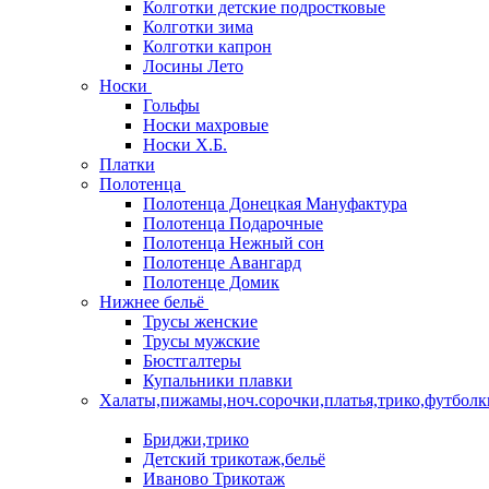
Колготки детские подростковые
Колготки зима
Колготки капрон
Лосины Лето
Носки
Гольфы
Носки махровые
Носки Х.Б.
Платки
Полотенца
Полотенца Донецкая Мануфактура
Полотенца Подарочные
Полотенца Нежный сон
Полотенце Авангард
Полотенце Домик
Нижнее бельё
Трусы женские
Трусы мужские
Бюстгалтеры
Купальники плавки
Халаты,пижамы,ноч.сорочки,платья,трико,футболк
Бриджи,трико
Детский трикотаж,бельё
Иваново Трикотаж