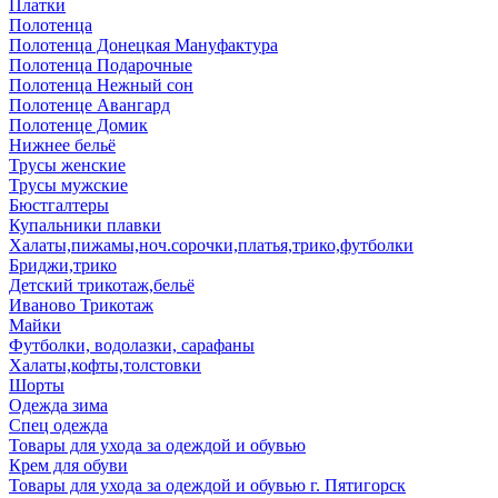
Платки
Полотенца
Полотенца Донецкая Мануфактура
Полотенца Подарочные
Полотенца Нежный сон
Полотенце Авангард
Полотенце Домик
Нижнее бельё
Трусы женские
Трусы мужские
Бюстгалтеры
Купальники плавки
Халаты,пижамы,ноч.сорочки,платья,трико,футболки
Бриджи,трико
Детский трикотаж,бельё
Иваново Трикотаж
Майки
Футболки, водолазки, сарафаны
Халаты,кофты,толстовки
Шорты
Одежда зима
Спец одежда
Товары для ухода за одеждой и обувью
Крем для обуви
Товары для ухода за одеждой и обувью г. Пятигорск