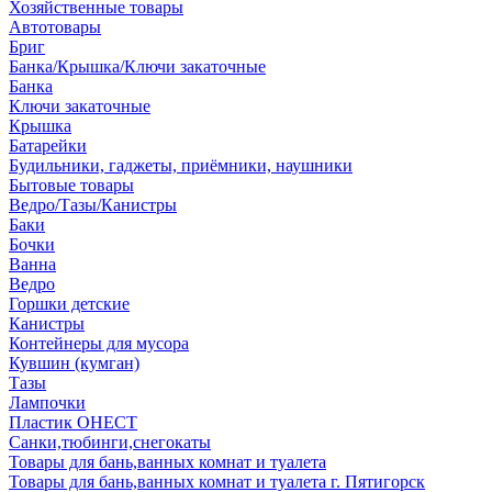
Хозяйственные товары
Автотовары
Бриг
Банка/Крышка/Ключи закаточные
Банка
Ключи закаточные
Крышка
Батарейки
Будильники, гаджеты, приёмники, наушники
Бытовые товары
Ведро/Тазы/Канистры
Баки
Бочки
Ванна
Ведро
Горшки детские
Канистры
Контейнеры для мусора
Кувшин (кумган)
Тазы
Лампочки
Пластик ОНЕСТ
Санки,тюбинги,снегокаты
Товары для бань,ванных комнат и туалета
Товары для бань,ванных комнат и туалета г. Пятигорск