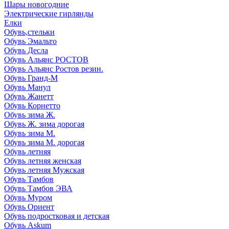
Шары новогодние
Электрические гирлянды
Елки
Обувь,стельки
Обувь Эмальто
Обувь Десла
Обувь Альянс РОСТОВ
Обувь Альянс Ростов резин.
Обувь Гранд-М
Обувь Манул
Обувь Жанетт
Обувь Корнетто
Обувь зима Ж.
Обувь Ж. зима дорогая
Обувь зима М.
Обувь зима М. дорогая
Обувь летняя
Обувь летняя женская
Обувь летняя Мужская
Обувь Тамбов
Обувь Тамбов ЭВА
Обувь Муром
Обувь Ориент
Обувь подростковая и детская
Обувь Askum