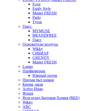
Exxe
Emily Style
Master FRESH
Parlo
Tyron
Грасс
MYMUSE
BRANDFREE
Грасс
Освежители воздуха
Wikky
СИБИАР
GRENDY
Master FRESH
Lamm
Парфюмерия
Южный поток
Прочая быт.химия
Крема ,мази
Аctive Иран
Флора
Волгоград Бытовая Химия (ВБХ)
Wikky
АВС