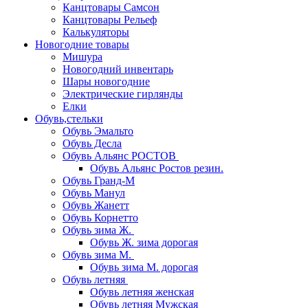
Канцтовары Самсон
Канцтовары Рельеф
Калькуляторы
Новогодние товары
Мишура
Новогодний инвентарь
Шары новогодние
Электрические гирлянды
Елки
Обувь,стельки
Обувь Эмальто
Обувь Десла
Обувь Альянс РОСТОВ
Обувь Альянс Ростов резин.
Обувь Гранд-М
Обувь Манул
Обувь Жанетт
Обувь Корнетто
Обувь зима Ж.
Обувь Ж. зима дорогая
Обувь зима М.
Обувь зима М. дорогая
Обувь летняя
Обувь летняя женская
Обувь летняя Мужская