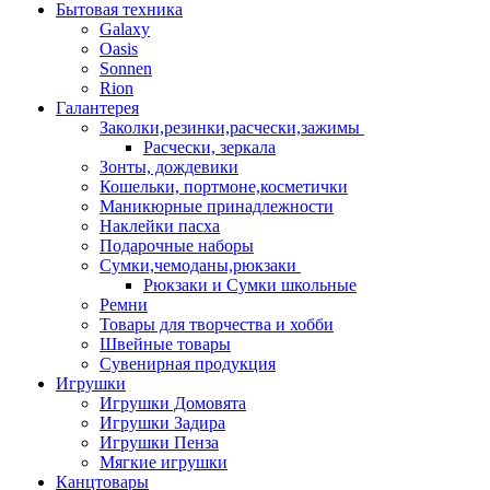
Бытовая техника
Galaxy
Oasis
Sonnen
Rion
Галантерея
Заколки,резинки,расчески,зажимы
Расчески, зеркала
Зонты, дождевики
Кошельки, портмоне,косметички
Маникюрные принадлежности
Наклейки пасха
Подарочные наборы
Сумки,чемоданы,рюкзаки
Рюкзаки и Сумки школьные
Ремни
Товары для творчества и хобби
Швейные товары
Сувенирная продукция
Игрушки
Игрушки Домовята
Игрушки Задира
Игрушки Пенза
Мягкие игрушки
Канцтовары