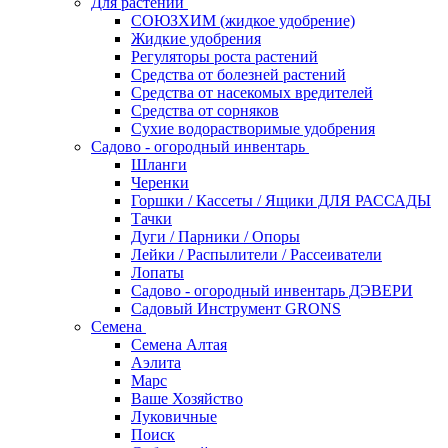
Для растений
СОЮЗХИМ (жидкое удобрение)
Жидкие удобрения
Регуляторы роста растений
Средства от болезней растений
Средства от насекомых вредителей
Средства от сорняков
Сухие водорастворимые удобрения
Садово - огородный инвентарь
Шланги
Черенки
Горшки / Кассеты / Ящики ДЛЯ РАССАДЫ
Тачки
Дуги / Парники / Опоры
Лейки / Распылители / Рассеиватели
Лопаты
Садово - огородный инвентарь ДЭВЕРИ
Садовый Инструмент GRONS
Семена
Семена Алтая
Аэлита
Марс
Ваше Хозяйство
Луковичные
Поиск