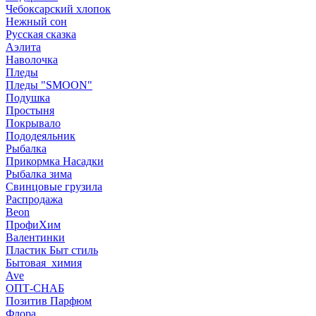
Чебоксарский хлопок
Нежный сон
Русская сказка
Аэлита
Наволочка
Пледы
Пледы "SMOON"
Подушка
Простыня
Покрывало
Пододеяльник
Рыбалка
Прикормка Насадки
Рыбалка зима
Свинцовые грузила
Распродажа
Beon
ПрофиХим
Валентинки
Пластик Быт стиль
Бытовая_химия
Ave
ОПТ-СНАБ
Позитив Парфюм
Флора