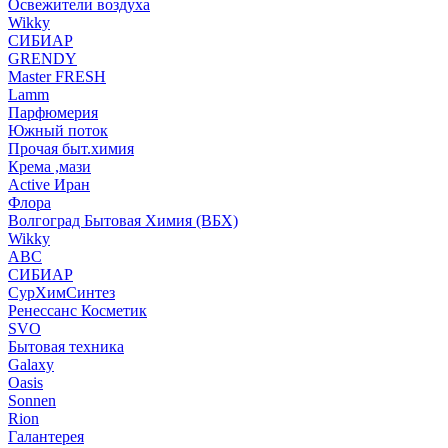
Освежители воздуха
Wikky
СИБИАР
GRENDY
Master FRESH
Lamm
Парфюмерия
Южный поток
Прочая быт.химия
Крема ,мази
Аctive Иран
Флора
Волгоград Бытовая Химия (ВБХ)
Wikky
АВС
СИБИАР
СурХимСинтез
Ренессанс Косметик
SVO
Бытовая техника
Galaxy
Oasis
Sonnen
Rion
Галантерея