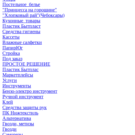
Постельное_белье
"Принцесса на горошине"
"Хлопковый рай"(Чебоксары)
Кухонные_товары
Пластик Бытпласт
Средства гигиены
Кассеты
Влажные салфетки
ПапирЮг
Стройка
Под заказ
ПРОСТОЕ РЕШЕНИЕ
Пластик Бытплас
Маркетплейсы
Услуги
Инструменты
Бензо-электро инструмент
Ручной инструмент
Клей
Средства защиты рук
ПК Нижтекстиль
Альтернатива
Гвозди, метизы
Гвозди
Саморезы