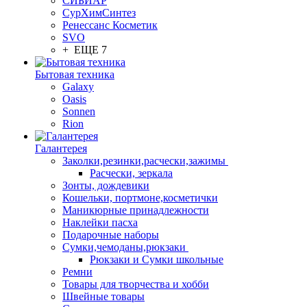
СИБИАР
СурХимСинтез
Ренессанс Косметик
SVO
+ ЕЩЕ 7
Бытовая техника
Galaxy
Oasis
Sonnen
Rion
Галантерея
Заколки,резинки,расчески,зажимы
Расчески, зеркала
Зонты, дождевики
Кошельки, портмоне,косметички
Маникюрные принадлежности
Наклейки пасха
Подарочные наборы
Сумки,чемоданы,рюкзаки
Рюкзаки и Сумки школьные
Ремни
Товары для творчества и хобби
Швейные товары