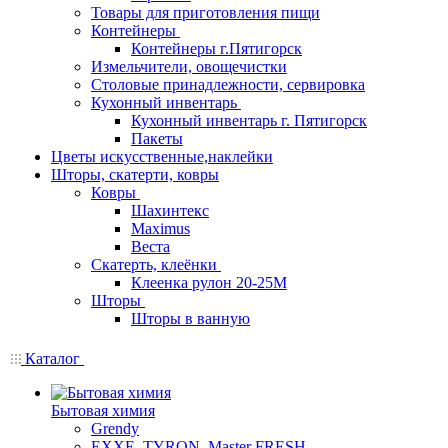
Товары для приготовления пищи
Контейнеры
Контейнеры г.Пятигорск
Измельчители, овощечистки
Столовые принадлежности, сервировка
Кухонный инвентарь
Кухонный инвентарь г. Пятигорск
Пакеты
Цветы искусственные,наклейки
Шторы, скатерти, ковры
Ковры
Шахинтекс
Maximus
Веста
Скатерть, клеёнки
Клеенка рулон 20-25М
Шторы
Шторы в ванную
Каталог
Бытовая химия
Grendy
EXXE, TYRON, Master FRESH