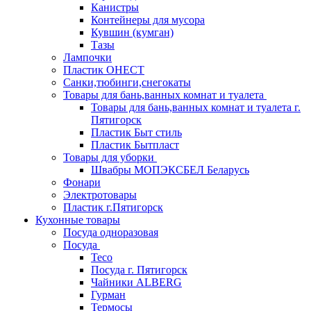
Канистры
Контейнеры для мусора
Кувшин (кумган)
Тазы
Лампочки
Пластик ОНЕСТ
Санки,тюбинги,снегокаты
Товары для бань,ванных комнат и туалета
Товары для бань,ванных комнат и туалета г.
Пятигорск
Пластик Быт стиль
Пластик Бытпласт
Товары для уборки
Швабры МОПЭКСБЕЛ Беларусь
Фонари
Электротовары
Пластик г.Пятигорск
Кухонные товары
Посуда одноразовая
Посуда
Teco
Посуда г. Пятигорск
Чайники ALBERG
Гурман
Термосы