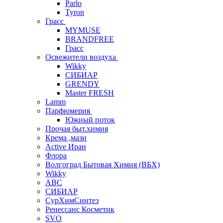
Parlo
Tyron
Грасс
MYMUSE
BRANDFREE
Грасс
Освежители воздуха
Wikky
СИБИАР
GRENDY
Master FRESH
Lamm
Парфюмерия
Южный поток
Прочая быт.химия
Крема ,мази
Аctive Иран
Флора
Волгоград Бытовая Химия (ВБХ)
Wikky
АВС
СИБИАР
СурХимСинтез
Ренессанс Косметик
SVO