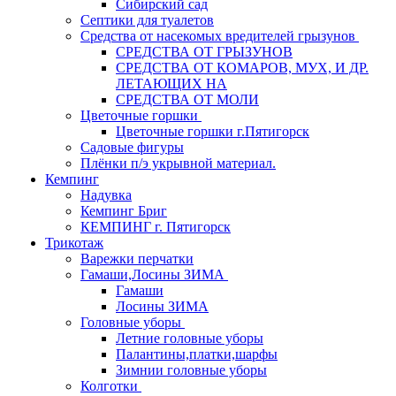
Сибирский сад
Септики для туалетов
Средства от насекомых вредителей грызунов
СPEДСТВА ОТ ГРЫЗУНОВ
СРЕДСТВА ОТ КОМАРОВ, МУХ, И ДР.
ЛЕТАЮЩИХ НА
СРЕДСТВА ОТ МОЛИ
Цветочные горшки
Цветочные горшки г.Пятигорск
Садовые фигуры
Плёнки п/э укрывной материал.
Кемпинг
Надувка
Кемпинг Бриг
КЕМПИНГ г. Пятигорск
Трикотаж
Варежки перчатки
Гамаши,Лосины ЗИМА
Гамаши
Лосины ЗИМА
Головные уборы
Летние головные уборы
Палантины,платки,шарфы
Зимнии головные уборы
Колготки