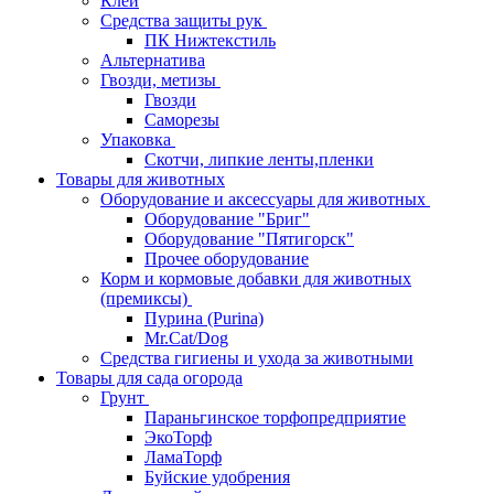
Клей
Средства защиты рук
ПК Нижтекстиль
Альтернатива
Гвозди, метизы
Гвозди
Саморезы
Упаковка
Скотчи, липкие ленты,пленки
Товары для животных
Оборудование и аксессуары для животных
Оборудование "Бриг"
Оборудование "Пятигорск"
Прочее оборудование
Корм и кормовые добавки для животных
(премиксы)
Пурина (Purina)
Mr.Cat/Dog
Средства гигиены и ухода за животными
Товары для сада огорода
Грунт
Параньгинское торфопредприятие
ЭкоТорф
ЛамаТорф
Буйские удобрения