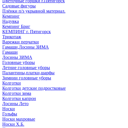
Цветочные горшки г.Пятигорск
Садовые фигуры
Плёнки п/э укрывной материал.
Кемпинг
Надувка
Кемпинг Бриг
КЕМПИНГ г. Пятигорск
Трикотаж
Варежки перчатки
Гамаши,Лосины ЗИМА
Гамаши
Лосины ЗИМА
Головные уборы
Летние головные уборы
Палантины,платки,шарфы
Зимнии головные уборы
Колготки
Колготки детские подростковые
Колготки зима
Колготки капрон
Лосины Лето
Носки
Гольфы
Носки махровые
Носки Х.Б.