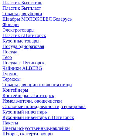
Пластик Быт стиль
Пластик Бытпласт
Товары для уборки
Швабры МОПЭКСБЕЛ Беларусь
Фонари
Электротовары
Пластик г.Пятигорск
Кухонные товары
Посуда одноразовая
Посуда
Teco
Посуда г. Пятигорск
Чайники ALBERG
Гурман
Термосы
Товары для приготовления пищи
Контейнеры
Контейнеры г.Пятигорск
Измельчители, овощечистки
Столовые принадлежности, сервировка
Кухонный инвентарь
Кухонный инвентарь г. Пятигорск
Пакеты
Цветы искусственные,наклейки
Шторы, скатерти, ковры