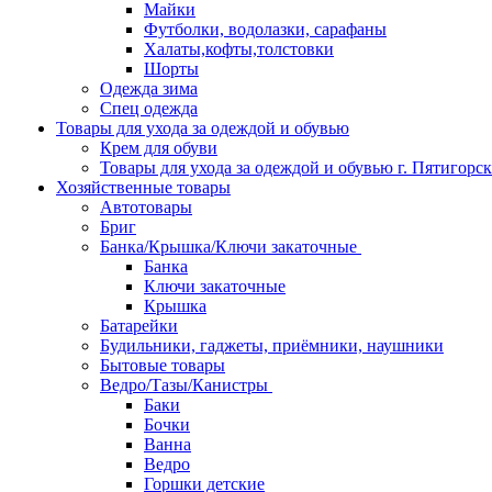
Майки
Футболки, водолазки, сарафаны
Халаты,кофты,толстовки
Шорты
Одежда зима
Спец одежда
Товары для ухода за одеждой и обувью
Крем для обуви
Товары для ухода за одеждой и обувью г. Пятигорск
Хозяйственные товары
Автотовары
Бриг
Банка/Крышка/Ключи закаточные
Банка
Ключи закаточные
Крышка
Батарейки
Будильники, гаджеты, приёмники, наушники
Бытовые товары
Ведро/Тазы/Канистры
Баки
Бочки
Ванна
Ведро
Горшки детские