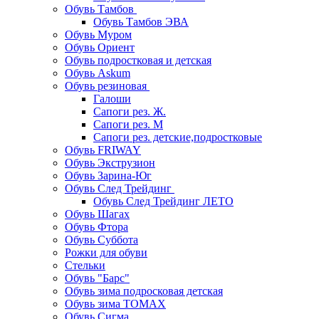
Обувь Тамбов
Обувь Тамбов ЭВА
Обувь Муром
Обувь Ориент
Обувь подростковая и детская
Обувь Askum
Обувь резиновая
Галоши
Сапоги рез. Ж.
Сапоги рез. М
Сапоги рез. детские,подростковые
Обувь FRIWAY
Обувь Экструзион
Обувь Зарина-Юг
Обувь След Трейдинг
Обувь След Трейдинг ЛЕТО
Обувь Шагах
Обувь Фтора
Обувь Суббота
Рожки для обуви
Стельки
Обувь "Барс"
Обувь зима подросковая детская
Обувь зима ТОМАХ
Обувь Сигма