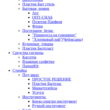
Пластик Быт стиль
Бытовая_химия
Ave
ОПТ-СНАБ
Позитив Парфюм
Флора
Постельное_белье
"Принцесса на горошине"
"Хлопковый рай"(Чебоксары)
Кухонные_товары
Пластик Бытпласт
Средства гигиены
Кассеты
Влажные салфетки
ПапирЮг
Стройка
Под заказ
ПРОСТОЕ РЕШЕНИЕ
Пластик Бытплас
Маркетплейсы
Услуги
Инструменты
Бензо-электро инструмент
Ручной инструмент