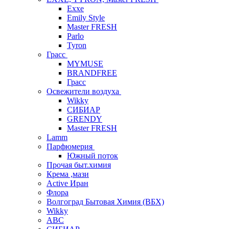
Exxe
Emily Style
Master FRESH
Parlo
Tyron
Грасс
MYMUSE
BRANDFREE
Грасс
Освежители воздуха
Wikky
СИБИАР
GRENDY
Master FRESH
Lamm
Парфюмерия
Южный поток
Прочая быт.химия
Крема ,мази
Аctive Иран
Флора
Волгоград Бытовая Химия (ВБХ)
Wikky
АВС