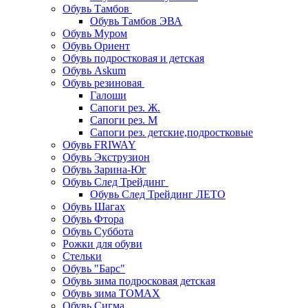
Обувь Тамбов
Обувь Тамбов ЭВА
Обувь Муром
Обувь Ориент
Обувь подростковая и детская
Обувь Askum
Обувь резиновая
Галоши
Сапоги рез. Ж.
Сапоги рез. М
Сапоги рез. детские,подростковые
Обувь FRIWAY
Обувь Экструзион
Обувь Зарина-Юг
Обувь След Трейдинг
Обувь След Трейдинг ЛЕТО
Обувь Шагах
Обувь Фтора
Обувь Суббота
Рожки для обуви
Стельки
Обувь "Барс"
Обувь зима подросковая детская
Обувь зима ТОМАХ
Обувь Сигма