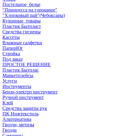
Постельное_белье
"Принцесса на горошине"
"Хлопковый рай"(Чебоксары)
Кухонные_товары
Пластик Бытпласт
Средства гигиены
Кассеты
Влажные салфетки
ПапирЮг
Стройка
Под заказ
ПРОСТОЕ РЕШЕНИЕ
Пластик Бытплас
Маркетплейсы
Услуги
Инструменты
Бензо-электро инструмент
Ручной инструмент
Клей
Средства защиты рук
ПК Нижтекстиль
Альтернатива
Гвозди, метизы
Гвозди
Саморезы