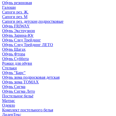
Обувь резиновая
Галоши
Сапоги рез. Ж.
Сапоги рез. М
Сапоги рез. детские,подростковые
Обувь FRIWAY
Обувь Экструзион
Обувь Зарина-Юг
Обувь След Трейдинг
Обувь След Трейдинг ЛЕТО
Обувь Шагах
Обувь Фтора
Обувь Суббота
Рожки для обуви
Стельки
Обувь "Барс"
Обувь зима подросковая детская
Обувь зима ТОМАХ
Обувь Сигма
Обувь Сигма Лето
Постельное бельё
Матрас
Одеяло
Комплект постельного белья
ЛидерТекс