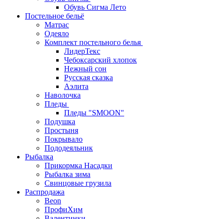
Обувь Сигма Лето
Постельное бельё
Матрас
Одеяло
Комплект постельного белья
ЛидерТекс
Чебоксарский хлопок
Нежный сон
Русская сказка
Аэлита
Наволочка
Пледы
Пледы "SMOON"
Подушка
Простыня
Покрывало
Пододеяльник
Рыбалка
Прикормка Насадки
Рыбалка зима
Свинцовые грузила
Распродажа
Beon
ПрофиХим
Валентинки