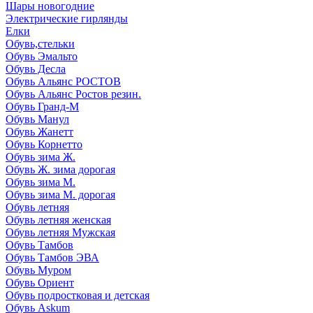
Шары новогодние
Электрические гирлянды
Елки
Обувь,стельки
Обувь Эмальто
Обувь Десла
Обувь Альянс РОСТОВ
Обувь Альянс Ростов резин.
Обувь Гранд-М
Обувь Манул
Обувь Жанетт
Обувь Корнетто
Обувь зима Ж.
Обувь Ж. зима дорогая
Обувь зима М.
Обувь зима М. дорогая
Обувь летняя
Обувь летняя женская
Обувь летняя Мужская
Обувь Тамбов
Обувь Тамбов ЭВА
Обувь Муром
Обувь Ориент
Обувь подростковая и детская
Обувь Askum