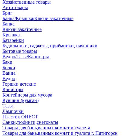
Хозяйственные товары
Автотовары
Бриг
Банка/Крышка/Ключи закаточные
Банка
Ключи закаточные
Крышка
Батарейки
Будильники, гаджеты, приёмники, наушники
Бытовые товары
Ведро/Тазы/Канистры
Баки
Бочки
Ванна
Ведро
Горшки детские
Канистры
Контейнеры для мусора
Кувшин (кумган)
Тазы
Лампочки
Пластик ОНЕСТ
Санки,тюбинги,снегокаты
Товары для бань,ванных комнат и туалета
Товары для бань,ванных комнат и туалета г. Пятигорск