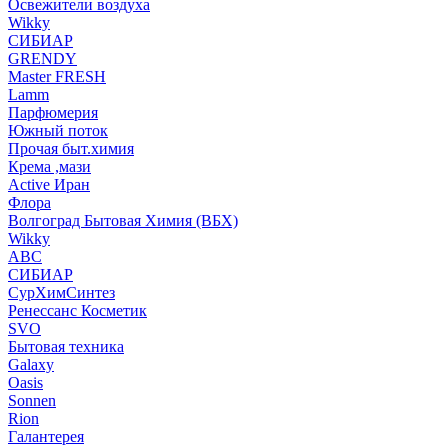
Освежители воздуха
Wikky
СИБИАР
GRENDY
Master FRESH
Lamm
Парфюмерия
Южный поток
Прочая быт.химия
Крема ,мази
Аctive Иран
Флора
Волгоград Бытовая Химия (ВБХ)
Wikky
АВС
СИБИАР
СурХимСинтез
Ренессанс Косметик
SVO
Бытовая техника
Galaxy
Oasis
Sonnen
Rion
Галантерея