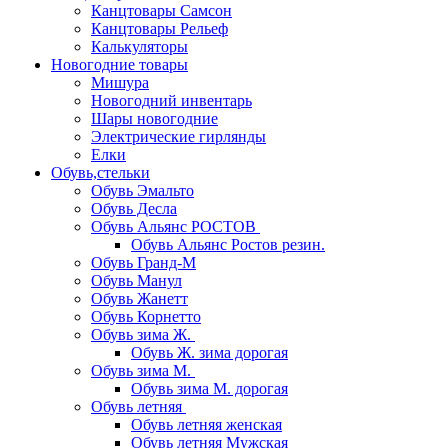
Канцтовары Самсон
Канцтовары Рельеф
Калькуляторы
Новогодние товары
Мишура
Новогодний инвентарь
Шары новогодние
Электрические гирлянды
Елки
Обувь,стельки
Обувь Эмальто
Обувь Десла
Обувь Альянс РОСТОВ
Обувь Альянс Ростов резин.
Обувь Гранд-М
Обувь Манул
Обувь Жанетт
Обувь Корнетто
Обувь зима Ж.
Обувь Ж. зима дорогая
Обувь зима М.
Обувь зима М. дорогая
Обувь летняя
Обувь летняя женская
Обувь летняя Мужская