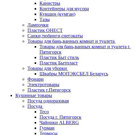
Канистры
Контейнеры для мусора
Кувшин (кумган)
Тазы
Лампочки
Пластик ОНЕСТ
Санки,тюбинги,снегокаты
Товары для бань,ванных комнат и туалета
Товары для бань,ванных комнат и туалета г.
Пятигорск
Пластик Быт стиль
Пластик Бытпласт
Товары для уборки
Швабры МОПЭКСБЕЛ Беларусь
Фонари
Электротовары
Пластик г.Пятигорск
Кухонные товары
Посуда одноразовая
Посуда
Teco
Посуда г. Пятигорск
Чайники ALBERG
Гурман
Термосы