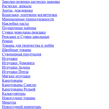
Заколки,резинки,расчески,зажимы
Расчески, зеркала
Зонты, дождевики
Кошельки, портмоне,косметички
Маникюрные принадлежности
Наклейки пасха
Подарочные наборы
Сумки,чемоданы,рюкзаки
Рюкзаки и Сумки школьные
Ремни
Товары для творчества и хобби
Швейные товары
Сувенирная продукция
Игрушки
Игрушки Домовята
Игрушки Задира
Игрушки Пенза
Мягкие игрушки
Канцтовары
Канцтовары Самсон
Канцтовары Рельеф
Калькуляторы
Новогодние товары
Мишура
Новогодний инвентарь