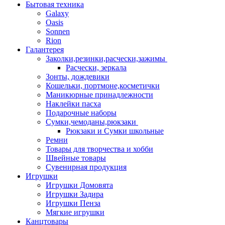
Бытовая техника
Galaxy
Oasis
Sonnen
Rion
Галантерея
Заколки,резинки,расчески,зажимы
Расчески, зеркала
Зонты, дождевики
Кошельки, портмоне,косметички
Маникюрные принадлежности
Наклейки пасха
Подарочные наборы
Сумки,чемоданы,рюкзаки
Рюкзаки и Сумки школьные
Ремни
Товары для творчества и хобби
Швейные товары
Сувенирная продукция
Игрушки
Игрушки Домовята
Игрушки Задира
Игрушки Пенза
Мягкие игрушки
Канцтовары