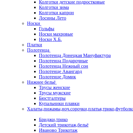
Колготки детские подростковые
Колготки зима
Колготки капрон
Лосины Лето
Носки
Гольфы
Носки махровые
Носки Х.Б.
Платки
Полотенца
Полотенца Донецкая Мануфактура
Полотенца Подарочные
Полотенца Нежный сон
Полотенце Авангард
Полотенце Домик
Нижнее бельё
Трусы женские
Трусы мужские
Бюстгалтеры
Купальники плавки
Халаты,пижамы,ноч.сорочки,платья,трико,футболк
Бриджи,трико
Детский трикотаж,бельё
Иваново Трикотаж