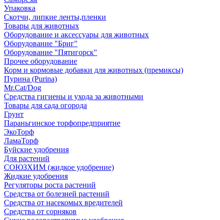
Упаковка
Скотчи, липкие ленты,пленки
Товары для животных
Оборудование и аксессуары для животных
Оборудование "Бриг"
Оборудование "Пятигорск"
Прочее оборудование
Корм и кормовые добавки для животных (премиксы)
Пурина (Purina)
Mr.Cat/Dog
Средства гигиены и ухода за животными
Товары для сада огорода
Грунт
Параньгинское торфопредприятие
ЭкоТорф
ЛамаТорф
Буйские удобрения
Для растений
СОЮЗХИМ (жидкое удобрение)
Жидкие удобрения
Регуляторы роста растений
Средства от болезней растений
Средства от насекомых вредителей
Средства от сорняков