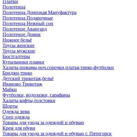
Платки
Полотенца
Полотенца Донецкая Мануфактура
Полотенца Подарочные
Полотенца Нежный сон
Полотенце Авангард
Полотенце Домик
Нижнее бельё
Трусы женские
Трусы мужские
Бюстгалтеры
Купальники плавки
Халаты,пижамы,ноч.сорочки,платья,трико,футболки
Бриджи,трико
Детский трикотаж,бельё
Иваново Трикотаж
Майки
Футболки, водолазки, сарафаны
Халаты,кофты,толстовки
Шорты
Одежда зима
Спец одежда
Товары для ухода за одеждой и обувью
Крем для обуви
Товары для ухода за одеждой и обувью г. Пятигорск