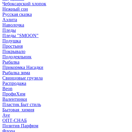
Чебоксарский хлопок
Нежный сон
Русская сказка
Аэлита
Наволочка
Пледы
Пледы "SMOON"
Подушка
Простыня
Покрывало
Пододеяльник
Рыбалка
Прикормка Насадки
Рыбалка зима
Свинцовые грузила
Распродажа
Beon
ПрофиХим
Валентинки
Пластик Быт стиль
Бытовая_химия
Ave
ОПТ-СНАБ
Позитив Парфюм
Флора