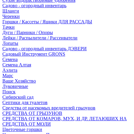
Сухие водорастворимые удобрения
Садово - огородный инвентарь
Шланги
Черенки
Горшки / Кассеты / Ящики ДЛЯ РАССАДЫ
Тачки
Дуги / Парники / Опоры
Лейки / Распылители / Рассеиватели
Лопаты
Садово - огородный инвентарь ДЭВЕРИ
Садовый Инструмент GRONS
Семена
Семена Алтая
Аэлита
Марс
Ваше Хозяйство
Луковичные
Поиск
Сибирский сад
Септики для туалетов
Средства от насекомых вредителей грызунов
СPEДСТВА ОТ ГРЫЗУНОВ
СРЕДСТВА ОТ КОМАРОВ, МУХ, И ДР. ЛЕТАЮЩИХ НА
СРЕДСТВА ОТ МОЛИ
Цветочные горшки