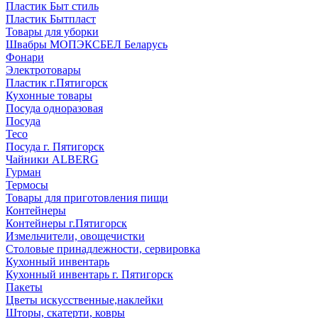
Пластик Быт стиль
Пластик Бытпласт
Товары для уборки
Швабры МОПЭКСБЕЛ Беларусь
Фонари
Электротовары
Пластик г.Пятигорск
Кухонные товары
Посуда одноразовая
Посуда
Teco
Посуда г. Пятигорск
Чайники ALBERG
Гурман
Термосы
Товары для приготовления пищи
Контейнеры
Контейнеры г.Пятигорск
Измельчители, овощечистки
Столовые принадлежности, сервировка
Кухонный инвентарь
Кухонный инвентарь г. Пятигорск
Пакеты
Цветы искусственные,наклейки
Шторы, скатерти, ковры