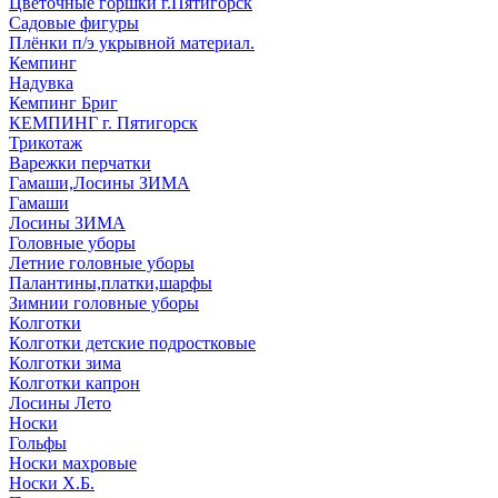
Цветочные горшки г.Пятигорск
Садовые фигуры
Плёнки п/э укрывной материал.
Кемпинг
Надувка
Кемпинг Бриг
КЕМПИНГ г. Пятигорск
Трикотаж
Варежки перчатки
Гамаши,Лосины ЗИМА
Гамаши
Лосины ЗИМА
Головные уборы
Летние головные уборы
Палантины,платки,шарфы
Зимнии головные уборы
Колготки
Колготки детские подростковые
Колготки зима
Колготки капрон
Лосины Лето
Носки
Гольфы
Носки махровые
Носки Х.Б.