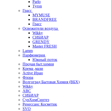
Parlo
Tyron
Грасс
MYMUSE
BRANDFREE
Грасс
Освежители воздуха
Wikky
СИБИАР
GRENDY
Master FRESH
Lamm
Парфюмерия
Южный поток
Прочая быт.химия
Крема ,мази
Аctive Иран
Флора
Волгоград Бытовая Химия (ВБХ)
Wikky
АВС
СИБИАР
СурХимСинтез
Ренессанс Косметик
SVO