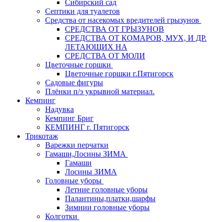
Сибирский сад
Септики для туалетов
Средства от насекомых вредителей грызунов
СPEДСТВА ОТ ГРЫЗУНОВ
СРЕДСТВА ОТ КОМАРОВ, МУХ, И ДР.
ЛЕТАЮЩИХ НА
СРЕДСТВА ОТ МОЛИ
Цветочные горшки
Цветочные горшки г.Пятигорск
Садовые фигуры
Плёнки п/э укрывной материал.
Кемпинг
Надувка
Кемпинг Бриг
КЕМПИНГ г. Пятигорск
Трикотаж
Варежки перчатки
Гамаши,Лосины ЗИМА
Гамаши
Лосины ЗИМА
Головные уборы
Летние головные уборы
Палантины,платки,шарфы
Зимнии головные уборы
Колготки