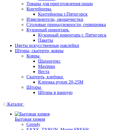
Товары для приготовления пищи
Контейнеры
Контейнеры г.Пятигорск
Измельчители, овощечистки
Столовые принадлежности, сервировка
Кухонный инвентарь
Кухонный инвентарь г. Пятигорск
Пакеты
Цветы искусственные,наклейки
Шторы, скатерти, ковры
Ковры
Шахинтекс
Maximus
Веста
Скатерть, клеёнки
Клеенка рулон 20-25М
Шторы
Шторы в ванную
Каталог
Бытовая химия
Grendy
EXXE, TYRON, Master FRESH