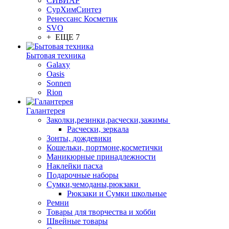
СИБИАР
СурХимСинтез
Ренессанс Косметик
SVO
+ ЕЩЕ 7
Бытовая техника
Galaxy
Oasis
Sonnen
Rion
Галантерея
Заколки,резинки,расчески,зажимы
Расчески, зеркала
Зонты, дождевики
Кошельки, портмоне,косметички
Маникюрные принадлежности
Наклейки пасха
Подарочные наборы
Сумки,чемоданы,рюкзаки
Рюкзаки и Сумки школьные
Ремни
Товары для творчества и хобби
Швейные товары