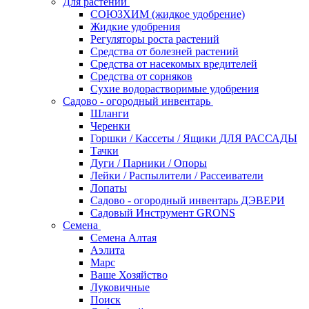
Для растений
СОЮЗХИМ (жидкое удобрение)
Жидкие удобрения
Регуляторы роста растений
Средства от болезней растений
Средства от насекомых вредителей
Средства от сорняков
Сухие водорастворимые удобрения
Садово - огородный инвентарь
Шланги
Черенки
Горшки / Кассеты / Ящики ДЛЯ РАССАДЫ
Тачки
Дуги / Парники / Опоры
Лейки / Распылители / Рассеиватели
Лопаты
Садово - огородный инвентарь ДЭВЕРИ
Садовый Инструмент GRONS
Семена
Семена Алтая
Аэлита
Марс
Ваше Хозяйство
Луковичные
Поиск