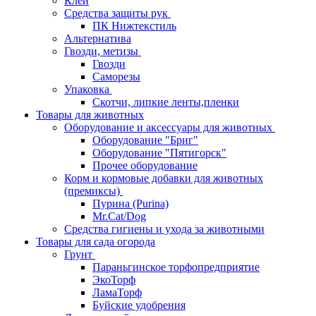
Клей
Средства защиты рук
ПК Нижтекстиль
Альтернатива
Гвозди, метизы
Гвозди
Саморезы
Упаковка
Скотчи, липкие ленты,пленки
Товары для животных
Оборудование и аксессуары для животных
Оборудование "Бриг"
Оборудование "Пятигорск"
Прочее оборудование
Корм и кормовые добавки для животных
(премиксы)
Пурина (Purina)
Mr.Cat/Dog
Средства гигиены и ухода за животными
Товары для сада огорода
Грунт
Параньгинское торфопредприятие
ЭкоТорф
ЛамаТорф
Буйские удобрения