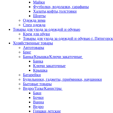
Майки
Футболки, водолазки, сарафаны
Халаты,кофты,толстовки
Шорты
Одежда зима
Спец одежда
Товары для ухода за одеждой и обувью
Крем для обуви
Товары для ухода за одеждой и обувью г. Пятигорск
Хозяйственные товары
Автотовары
Бриг
Банка/Крышка/Ключи закаточные
Банка
Ключи закаточные
Крышка
Батарейки
Будильники, гаджеты, приёмники, наушники
Бытовые товары
Ведро/Тазы/Канистры
Баки
Бочки
Ванна
Ведро
Горшки детские