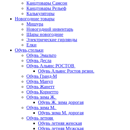
Канцтовары Самсон
Канцтовары Рельеф
Калькуляторы
Новогодние товары
Мишура
Новогодний инвентарь
Шары новогодние
Электрические гирлянды
Елки
Обувь,стельки
Обувь Эмальто
Обувь Десла
Обувь Альянс РОСТОВ
Обувь Альянс Ростов резин.
Обувь Гранд-М
Обувь Манул
Обувь Жанетт
Обувь Корнетто
Обувь зима Ж.
Обувь Ж. зима дорогая
Обувь зима М.
Обувь зима М. дорогая
Обувь летняя
Обувь летняя женская
Обувь летняя Мужская