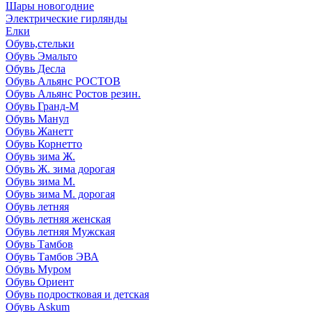
Шары новогодние
Электрические гирлянды
Елки
Обувь,стельки
Обувь Эмальто
Обувь Десла
Обувь Альянс РОСТОВ
Обувь Альянс Ростов резин.
Обувь Гранд-М
Обувь Манул
Обувь Жанетт
Обувь Корнетто
Обувь зима Ж.
Обувь Ж. зима дорогая
Обувь зима М.
Обувь зима М. дорогая
Обувь летняя
Обувь летняя женская
Обувь летняя Мужская
Обувь Тамбов
Обувь Тамбов ЭВА
Обувь Муром
Обувь Ориент
Обувь подростковая и детская
Обувь Askum