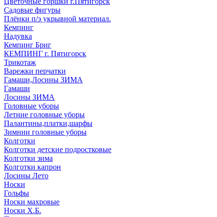
Цветочные горшки г.Пятигорск
Садовые фигуры
Плёнки п/э укрывной материал.
Кемпинг
Надувка
Кемпинг Бриг
КЕМПИНГ г. Пятигорск
Трикотаж
Варежки перчатки
Гамаши,Лосины ЗИМА
Гамаши
Лосины ЗИМА
Головные уборы
Летние головные уборы
Палантины,платки,шарфы
Зимнии головные уборы
Колготки
Колготки детские подростковые
Колготки зима
Колготки капрон
Лосины Лето
Носки
Гольфы
Носки махровые
Носки Х.Б.