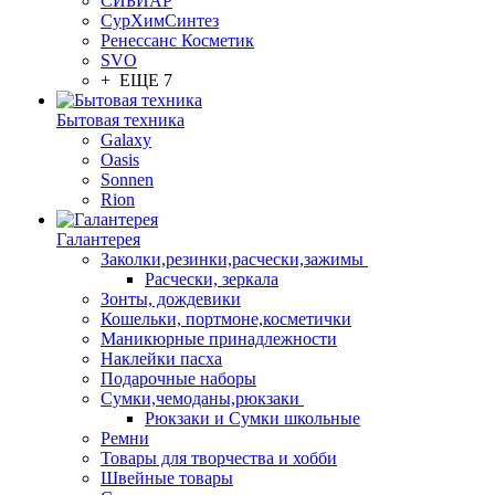
СИБИАР
СурХимСинтез
Ренессанс Косметик
SVO
+ ЕЩЕ 7
Бытовая техника
Galaxy
Oasis
Sonnen
Rion
Галантерея
Заколки,резинки,расчески,зажимы
Расчески, зеркала
Зонты, дождевики
Кошельки, портмоне,косметички
Маникюрные принадлежности
Наклейки пасха
Подарочные наборы
Сумки,чемоданы,рюкзаки
Рюкзаки и Сумки школьные
Ремни
Товары для творчества и хобби
Швейные товары