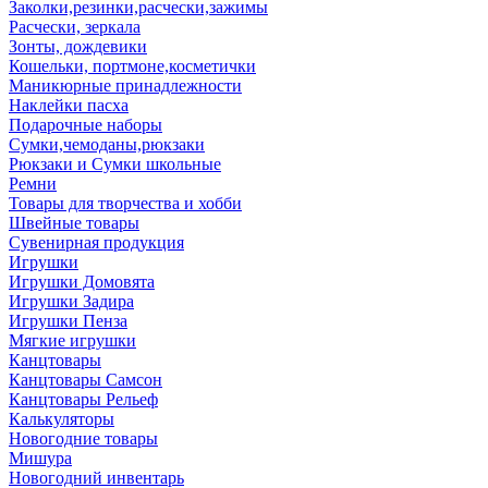
Заколки,резинки,расчески,зажимы
Расчески, зеркала
Зонты, дождевики
Кошельки, портмоне,косметички
Маникюрные принадлежности
Наклейки пасха
Подарочные наборы
Сумки,чемоданы,рюкзаки
Рюкзаки и Сумки школьные
Ремни
Товары для творчества и хобби
Швейные товары
Сувенирная продукция
Игрушки
Игрушки Домовята
Игрушки Задира
Игрушки Пенза
Мягкие игрушки
Канцтовары
Канцтовары Самсон
Канцтовары Рельеф
Калькуляторы
Новогодние товары
Мишура
Новогодний инвентарь