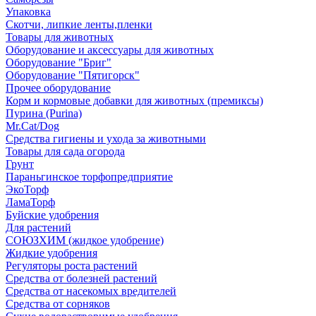
Упаковка
Скотчи, липкие ленты,пленки
Товары для животных
Оборудование и аксессуары для животных
Оборудование "Бриг"
Оборудование "Пятигорск"
Прочее оборудование
Корм и кормовые добавки для животных (премиксы)
Пурина (Purina)
Mr.Cat/Dog
Средства гигиены и ухода за животными
Товары для сада огорода
Грунт
Параньгинское торфопредприятие
ЭкоТорф
ЛамаТорф
Буйские удобрения
Для растений
СОЮЗХИМ (жидкое удобрение)
Жидкие удобрения
Регуляторы роста растений
Средства от болезней растений
Средства от насекомых вредителей
Средства от сорняков