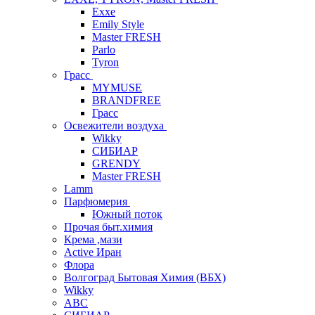
Exxe
Emily Style
Master FRESH
Parlo
Tyron
Грасс
MYMUSE
BRANDFREE
Грасс
Освежители воздуха
Wikky
СИБИАР
GRENDY
Master FRESH
Lamm
Парфюмерия
Южный поток
Прочая быт.химия
Крема ,мази
Аctive Иран
Флора
Волгоград Бытовая Химия (ВБХ)
Wikky
АВС