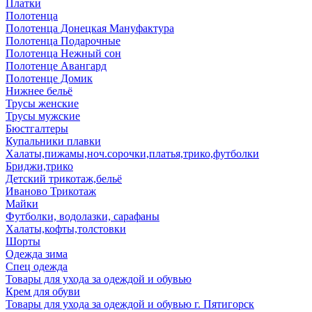
Платки
Полотенца
Полотенца Донецкая Мануфактура
Полотенца Подарочные
Полотенца Нежный сон
Полотенце Авангард
Полотенце Домик
Нижнее бельё
Трусы женские
Трусы мужские
Бюстгалтеры
Купальники плавки
Халаты,пижамы,ноч.сорочки,платья,трико,футболки
Бриджи,трико
Детский трикотаж,бельё
Иваново Трикотаж
Майки
Футболки, водолазки, сарафаны
Халаты,кофты,толстовки
Шорты
Одежда зима
Спец одежда
Товары для ухода за одеждой и обувью
Крем для обуви
Товары для ухода за одеждой и обувью г. Пятигорск