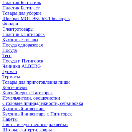
Пластик Быт стиль
Пластик Бытпласт
Товары для уборки
Швабры МОПЭКСБЕЛ Беларусь
Фонари
Электротовары
Пластик г.Пятигорск
Кухонные товары
Посуда одноразовая
Посуда
Teco
Посуда г. Пятигорск
Чайники ALBERG
Гурман
Термосы
Товары для приготовления пищи
Контейнеры
Контейнеры г.Пятигорск
Измельчители, овощечистки
Столовые принадлежности, сервировка
Кухонный инвентарь
Кухонный инвентарь г. Пятигорск
Пакеты
Цветы искусственные,наклейки
Шторы, скатерти, ковры