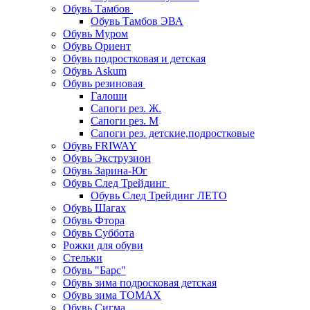
Обувь Тамбов
Обувь Тамбов ЭВА
Обувь Муром
Обувь Ориент
Обувь подростковая и детская
Обувь Askum
Обувь резиновая
Галоши
Сапоги рез. Ж.
Сапоги рез. М
Сапоги рез. детские,подростковые
Обувь FRIWAY
Обувь Экструзион
Обувь Зарина-Юг
Обувь След Трейдинг
Обувь След Трейдинг ЛЕТО
Обувь Шагах
Обувь Фтора
Обувь Суббота
Рожки для обуви
Стельки
Обувь "Барс"
Обувь зима подросковая детская
Обувь зима ТОМАХ
Обувь Сигма