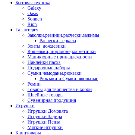
Бытовая техника
Galaxy
Oasis
Sonnen
Rion
Галантерея
Заколки,резинки,расчески,зажимы
Расчески, зеркала
Зонты, дождевики
Кошельки, портмоне,косметички
Маникюрные принадлежности
Наклейки пасха
Подарочные наборы
Сумки,чемоданы,рюкзаки
Рюкзаки и Сумки школьные
Ремни
Товары для творчества и хобби
Швейные товары
Сувенирная продукция
Игрушки
Игрушки Домовята
Игрушки Задира
Игрушки Пенза
Мягкие игрушки
Канцтовары