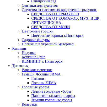
Сибирский сад
Септики для туалетов
Средства от насекомых вредителей грызунов
СPEДСТВА ОТ ГРЫЗУНОВ
СРЕДСТВА ОТ КОМАРОВ, МУХ, И ДР.
ЛЕТАЮЩИХ НА
СРЕДСТВА ОТ МОЛИ
Цветочные горшки
Цветочные горшки г.Пятигорск
Садовые фигуры
Плёнки п/э укрывной материал.
Кемпинг
Надувка
Кемпинг Бриг
КЕМПИНГ г. Пятигорск
Трикотаж
Варежки перчатки
Гамаши,Лосины ЗИМА
Гамаши
Лосины ЗИМА
Головные уборы
Летние головные уборы
Палантины,платки,шарфы
Зимнии головные уборы
Колготки