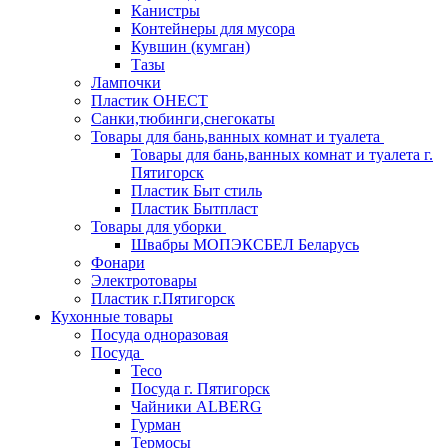
Канистры
Контейнеры для мусора
Кувшин (кумган)
Тазы
Лампочки
Пластик ОНЕСТ
Санки,тюбинги,снегокаты
Товары для бань,ванных комнат и туалета
Товары для бань,ванных комнат и туалета г.
Пятигорск
Пластик Быт стиль
Пластик Бытпласт
Товары для уборки
Швабры МОПЭКСБЕЛ Беларусь
Фонари
Электротовары
Пластик г.Пятигорск
Кухонные товары
Посуда одноразовая
Посуда
Teco
Посуда г. Пятигорск
Чайники ALBERG
Гурман
Термосы