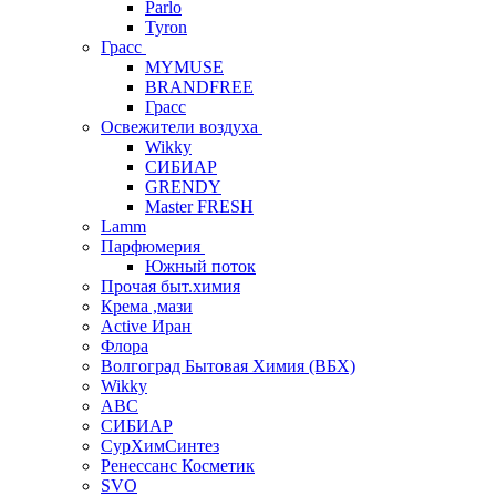
Parlo
Tyron
Грасс
MYMUSE
BRANDFREE
Грасс
Освежители воздуха
Wikky
СИБИАР
GRENDY
Master FRESH
Lamm
Парфюмерия
Южный поток
Прочая быт.химия
Крема ,мази
Аctive Иран
Флора
Волгоград Бытовая Химия (ВБХ)
Wikky
АВС
СИБИАР
СурХимСинтез
Ренессанс Косметик
SVO