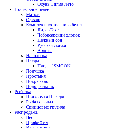
Обувь Сигма Лето
Постельное бельё
Матрас
Одеяло
Комплект постельного белья
ЛидерТекс
Чебоксарский хлопок
Нежный сон
Русская сказка
Аэлита
Наволочка
Пледы
Пледы "SMOON"
Подушка
Простыня
Покрывало
Пододеяльник
Рыбалка
Прикормка Насадки
Рыбалка зима
Свинцовые грузила
Распродажа
Beon
ПрофиХим
Валентинки