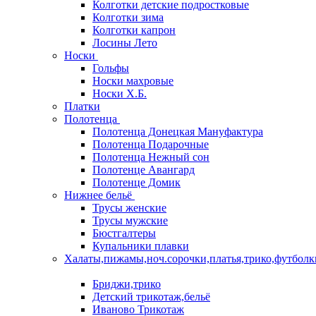
Колготки детские подростковые
Колготки зима
Колготки капрон
Лосины Лето
Носки
Гольфы
Носки махровые
Носки Х.Б.
Платки
Полотенца
Полотенца Донецкая Мануфактура
Полотенца Подарочные
Полотенца Нежный сон
Полотенце Авангард
Полотенце Домик
Нижнее бельё
Трусы женские
Трусы мужские
Бюстгалтеры
Купальники плавки
Халаты,пижамы,ноч.сорочки,платья,трико,футболк
Бриджи,трико
Детский трикотаж,бельё
Иваново Трикотаж