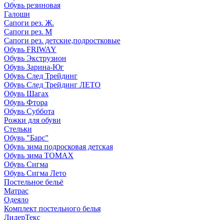
Обувь резиновая
Галоши
Сапоги рез. Ж.
Сапоги рез. М
Сапоги рез. детские,подростковые
Обувь FRIWAY
Обувь Экструзион
Обувь Зарина-Юг
Обувь След Трейдинг
Обувь След Трейдинг ЛЕТО
Обувь Шагах
Обувь Фтора
Обувь Суббота
Рожки для обуви
Стельки
Обувь "Барс"
Обувь зима подросковая детская
Обувь зима ТОМАХ
Обувь Сигма
Обувь Сигма Лето
Постельное бельё
Матрас
Одеяло
Комплект постельного белья
ЛидерТекс