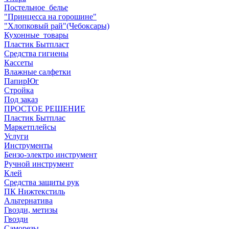
Постельное_белье
"Принцесса на горошине"
"Хлопковый рай"(Чебоксары)
Кухонные_товары
Пластик Бытпласт
Средства гигиены
Кассеты
Влажные салфетки
ПапирЮг
Стройка
Под заказ
ПРОСТОЕ РЕШЕНИЕ
Пластик Бытплас
Маркетплейсы
Услуги
Инструменты
Бензо-электро инструмент
Ручной инструмент
Клей
Средства защиты рук
ПК Нижтекстиль
Альтернатива
Гвозди, метизы
Гвозди
Саморезы