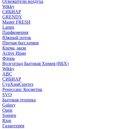
Освежители воздуха
Wikky
СИБИАР
GRENDY
Master FRESH
Lamm
Парфюмерия
Южный поток
Прочая быт.химия
Крема ,мази
Аctive Иран
Флора
Волгоград Бытовая Химия (ВБХ)
Wikky
АВС
СИБИАР
СурХимСинтез
Ренессанс Косметик
SVO
Бытовая техника
Galaxy
Oasis
Sonnen
Rion
Галантерея