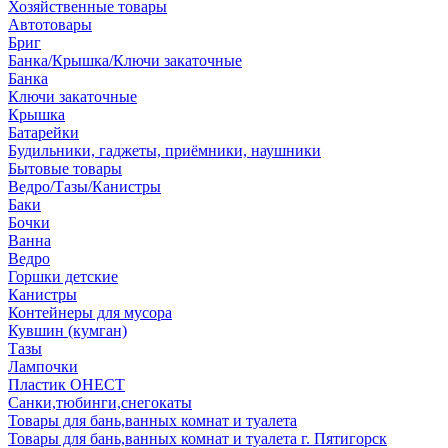
Хозяйственные товары
Автотовары
Бриг
Банка/Крышка/Ключи закаточные
Банка
Ключи закаточные
Крышка
Батарейки
Будильники, гаджеты, приёмники, наушники
Бытовые товары
Ведро/Тазы/Канистры
Баки
Бочки
Ванна
Ведро
Горшки детские
Канистры
Контейнеры для мусора
Кувшин (кумган)
Тазы
Лампочки
Пластик ОНЕСТ
Санки,тюбинги,снегокаты
Товары для бань,ванных комнат и туалета
Товары для бань,ванных комнат и туалета г. Пятигорск