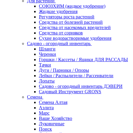
Для растений
СОЮЗХИМ (жидкое удобрение)
Жидкие удобрения
Регуляторы роста растений
Средства от болезней растений
Средства от насекомых вредителей
Средства от сорняков
Сухие водорастворимые удобрения
Садово - огородный инвентарь
Шланги
Черенки
Горшки / Кассеты / Ящики ДЛЯ РАССАДЫ
Тачки
Дуги / Парники / Опоры
Лейки / Распылители / Рассеиватели
Лопаты
Садово - огородный инвентарь ДЭВЕРИ
Садовый Инструмент GRONS
Семена
Семена Алтая
Аэлита
Марс
Ваше Хозяйство
Луковичные
Поиск