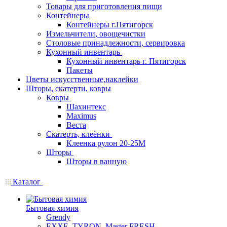
Товары для приготовления пищи
Контейнеры
Контейнеры г.Пятигорск
Измельчители, овощечистки
Столовые принадлежности, сервировка
Кухонный инвентарь
Кухонный инвентарь г. Пятигорск
Пакеты
Цветы искусственные,наклейки
Шторы, скатерти, ковры
Ковры
Шахинтекс
Maximus
Веста
Скатерть, клеёнки
Клеенка рулон 20-25М
Шторы
Шторы в ванную
Каталог
Бытовая химия
Grendy
EXXE, TYRON, Master FRESH