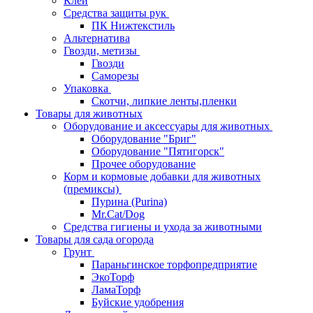
Клей
Средства защиты рук
ПК Нижтекстиль
Альтернатива
Гвозди, метизы
Гвозди
Саморезы
Упаковка
Скотчи, липкие ленты,пленки
Товары для животных
Оборудование и аксессуары для животных
Оборудование "Бриг"
Оборудование "Пятигорск"
Прочее оборудование
Корм и кормовые добавки для животных
(премиксы)
Пурина (Purina)
Mr.Cat/Dog
Средства гигиены и ухода за животными
Товары для сада огорода
Грунт
Параньгинское торфопредприятие
ЭкоТорф
ЛамаТорф
Буйские удобрения