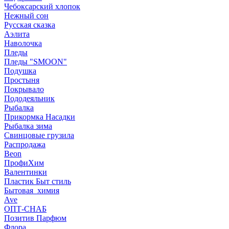
Чебоксарский хлопок
Нежный сон
Русская сказка
Аэлита
Наволочка
Пледы
Пледы "SMOON"
Подушка
Простыня
Покрывало
Пододеяльник
Рыбалка
Прикормка Насадки
Рыбалка зима
Свинцовые грузила
Распродажа
Beon
ПрофиХим
Валентинки
Пластик Быт стиль
Бытовая_химия
Ave
ОПТ-СНАБ
Позитив Парфюм
Флора