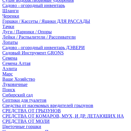
Сухие водорастворимые удобрения
Садово - огородный инвентарь
Шланги
Черенки
Горшки / Кассеты / Ящики ДЛЯ РАССАДЫ
Тачки
Дуги / Парники / Опоры
Лейки / Распылители / Рассеиватели
Лопаты
Садово - огородный инвентарь ДЭВЕРИ
Садовый Инструмент GRONS
Семена
Семена Алтая
Аэлита
Марс
Ваше Хозяйство
Луковичные
Поиск
Сибирский сад
Септики для туалетов
Средства от насекомых вредителей грызунов
СPEДСТВА ОТ ГРЫЗУНОВ
СРЕДСТВА ОТ КОМАРОВ, МУХ, И ДР. ЛЕТАЮЩИХ НА
СРЕДСТВА ОТ МОЛИ
Цветочные горшки