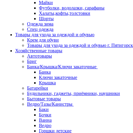
Майки
Футболки, водолазки, сарафаны
Халаты,кофты,толстовки
Шорты
Одежда зима
Спец одежда
Товары для ухода за одеждой и обувью
Крем для обуви
Товары для ухода за одеждой и обувью г. Пятигорск
Хозяйственные товары
Автотовары
Бриг
Банка/Крышка/Ключи закаточные
Банка
Ключи закаточные
Крышка
Батарейки
Будильники, гаджеты, приёмники, наушники
Бытовые товары
Ведро/Тазы/Канистры
Баки
Бочки
Ванна
Ведро
Горшки детские