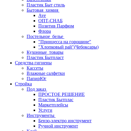
Пластик Быт стиль
Бытовая_химия
Ave
ОПТ-СНАБ
Позитив Парфюм
Флора
Постельное_белье
"Принцесса на горошине"
"Хлопковый рай"(Чебоксары)
Кухонные_товары
Пластик Бытпласт
Средства гигиены
Кассеты
Влажные салфетки
ПапирЮг
Стройка
Под заказ
ПРОСТОЕ РЕШЕНИЕ
Пластик Бытплас
Маркетплейсы
Услуги
Инструменты
Бензо-электро инструмент
Ручной инструмент