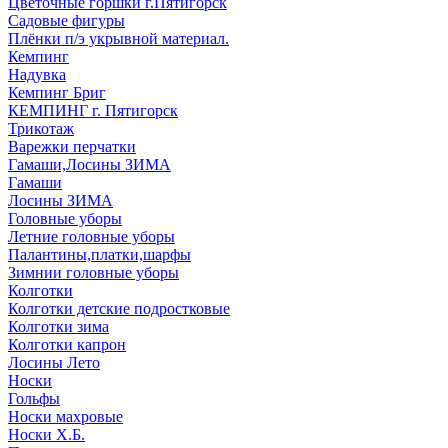
Цветочные горшки г.Пятигорск
Садовые фигуры
Плёнки п/э укрывной материал.
Кемпинг
Надувка
Кемпинг Бриг
КЕМПИНГ г. Пятигорск
Трикотаж
Варежки перчатки
Гамаши,Лосины ЗИМА
Гамаши
Лосины ЗИМА
Головные уборы
Летние головные уборы
Палантины,платки,шарфы
Зимнии головные уборы
Колготки
Колготки детские подростковые
Колготки зима
Колготки капрон
Лосины Лето
Носки
Гольфы
Носки махровые
Носки Х.Б.