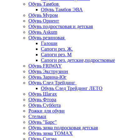
Обувь Тамбов
Обувь Тамбов ЭВА
Обувь Муром
Обувь Ориент
Обувь подростковая и детская
Обувь Askum
Обувь резиновая
Галоши
Сапоги рез. Ж.
Сапоги рез. М
Сапоги рез. детские,подростковые
Обувь FRIWAY
Обувь Экструзион
Обувь Зарина-Юг
Обувь След Трейдинг
Обувь След Трейдинг ЛЕТО
Обувь Шагах
Обувь Фтора
Обувь Суббота
Рожки для обуви
Стельки
Обувь "Барс"
Обувь зима подросковая детская
Обувь зима ТОМАХ
Обувь Сигма