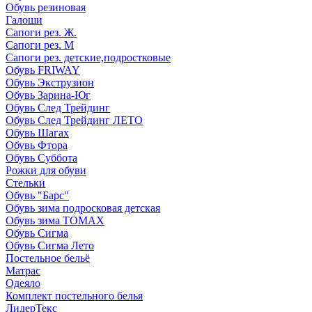
Обувь резиновая
Галоши
Сапоги рез. Ж.
Сапоги рез. М
Сапоги рез. детские,подростковые
Обувь FRIWAY
Обувь Экструзион
Обувь Зарина-Юг
Обувь След Трейдинг
Обувь След Трейдинг ЛЕТО
Обувь Шагах
Обувь Фтора
Обувь Суббота
Рожки для обуви
Стельки
Обувь "Барс"
Обувь зима подросковая детская
Обувь зима ТОМАХ
Обувь Сигма
Обувь Сигма Лето
Постельное бельё
Матрас
Одеяло
Комплект постельного белья
ЛидерТекс