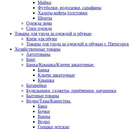
Майки
Футболки, водолазки, сарафаны
Халаты,кофты,толстовки
Шорты
Одежда зима
Спец одежда
Товары для ухода за одеждой и обувью
Крем для обуви
Товары для ухода за одеждой и обувью г. Пятигорск
Хозяйственные товары
Автотовары
Бриг
Банка/Крышка/Ключи закаточные
Банка
Ключи закаточные
Крышка
Батарейки
Будильники, гаджеты, приёмники, наушники
Бытовые товары
Ведро/Тазы/Канистры
Баки
Бочки
Ванна
Ведро
Горшки детские