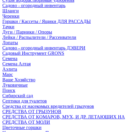
Сухие водорастворимые удобрения
Садово - огородный инвентарь
Шланги
Черенки
Горшки / Кассеты / Ящики ДЛЯ РАССАДЫ
Тачки
Дуги / Парники / Опоры
Лейки / Распылители / Рассеиватели
Лопаты
Садово - огородный инвентарь ДЭВЕРИ
Садовый Инструмент GRONS
Семена
Семена Алтая
Аэлита
Марс
Ваше Хозяйство
Луковичные
Поиск
Сибирский сад
Септики для туалетов
Средства от насекомых вредителей грызунов
СPEДСТВА ОТ ГРЫЗУНОВ
СРЕДСТВА ОТ КОМАРОВ, МУХ, И ДР. ЛЕТАЮЩИХ НА
СРЕДСТВА ОТ МОЛИ
Цветочные горшки