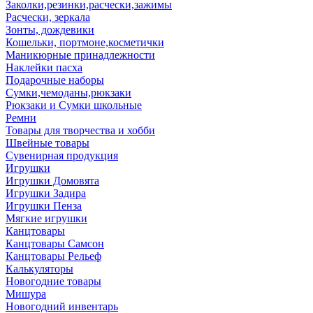
Заколки,резинки,расчески,зажимы
Расчески, зеркала
Зонты, дождевики
Кошельки, портмоне,косметички
Маникюрные принадлежности
Наклейки пасха
Подарочные наборы
Сумки,чемоданы,рюкзаки
Рюкзаки и Сумки школьные
Ремни
Товары для творчества и хобби
Швейные товары
Сувенирная продукция
Игрушки
Игрушки Домовята
Игрушки Задира
Игрушки Пенза
Мягкие игрушки
Канцтовары
Канцтовары Самсон
Канцтовары Рельеф
Калькуляторы
Новогодние товары
Мишура
Новогодний инвентарь