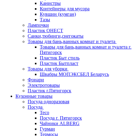
Канистры
Контейнеры для мусора
Кувшин (кумган)
Тазы
Лампочки
Пластик ОНЕСТ
Санки,тюбинги,снегокаты
Товары для бань,ванных комнат и туалета
Товары для бань,ванных комнат и туалета г.
Пятигорск
Пластик Быт стиль
Пластик Бытпласт
Товары для уборки
Швабры МОПЭКСБЕЛ Беларусь
Фонари
Электротовары
Пластик г.Пятигорск
Кухонные товары
Посуда одноразовая
Посуда
Teco
Посуда г. Пятигорск
Чайники ALBERG
Гурман
Термосы