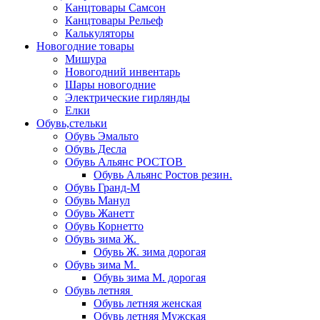
Канцтовары Самсон
Канцтовары Рельеф
Калькуляторы
Новогодние товары
Мишура
Новогодний инвентарь
Шары новогодние
Электрические гирлянды
Елки
Обувь,стельки
Обувь Эмальто
Обувь Десла
Обувь Альянс РОСТОВ
Обувь Альянс Ростов резин.
Обувь Гранд-М
Обувь Манул
Обувь Жанетт
Обувь Корнетто
Обувь зима Ж.
Обувь Ж. зима дорогая
Обувь зима М.
Обувь зима М. дорогая
Обувь летняя
Обувь летняя женская
Обувь летняя Мужская