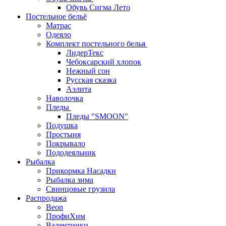
Обувь Сигма Лето
Постельное бельё
Матрас
Одеяло
Комплект постельного белья
ЛидерТекс
Чебоксарский хлопок
Нежный сон
Русская сказка
Аэлита
Наволочка
Пледы
Пледы "SMOON"
Подушка
Простыня
Покрывало
Пододеяльник
Рыбалка
Прикормка Насадки
Рыбалка зима
Свинцовые грузила
Распродажа
Beon
ПрофиХим
Валентинки