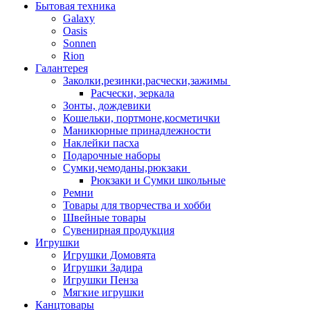
Бытовая техника
Galaxy
Oasis
Sonnen
Rion
Галантерея
Заколки,резинки,расчески,зажимы
Расчески, зеркала
Зонты, дождевики
Кошельки, портмоне,косметички
Маникюрные принадлежности
Наклейки пасха
Подарочные наборы
Сумки,чемоданы,рюкзаки
Рюкзаки и Сумки школьные
Ремни
Товары для творчества и хобби
Швейные товары
Сувенирная продукция
Игрушки
Игрушки Домовята
Игрушки Задира
Игрушки Пенза
Мягкие игрушки
Канцтовары