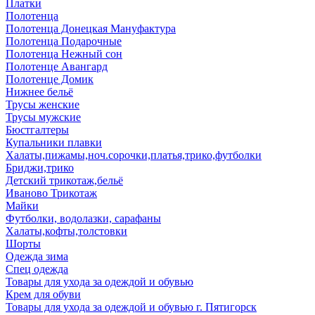
Платки
Полотенца
Полотенца Донецкая Мануфактура
Полотенца Подарочные
Полотенца Нежный сон
Полотенце Авангард
Полотенце Домик
Нижнее бельё
Трусы женские
Трусы мужские
Бюстгалтеры
Купальники плавки
Халаты,пижамы,ноч.сорочки,платья,трико,футболки
Бриджи,трико
Детский трикотаж,бельё
Иваново Трикотаж
Майки
Футболки, водолазки, сарафаны
Халаты,кофты,толстовки
Шорты
Одежда зима
Спец одежда
Товары для ухода за одеждой и обувью
Крем для обуви
Товары для ухода за одеждой и обувью г. Пятигорск