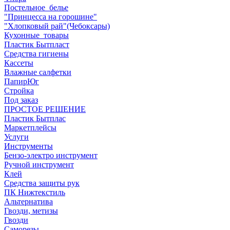
Постельное_белье
"Принцесса на горошине"
"Хлопковый рай"(Чебоксары)
Кухонные_товары
Пластик Бытпласт
Средства гигиены
Кассеты
Влажные салфетки
ПапирЮг
Стройка
Под заказ
ПРОСТОЕ РЕШЕНИЕ
Пластик Бытплас
Маркетплейсы
Услуги
Инструменты
Бензо-электро инструмент
Ручной инструмент
Клей
Средства защиты рук
ПК Нижтекстиль
Альтернатива
Гвозди, метизы
Гвозди
Саморезы