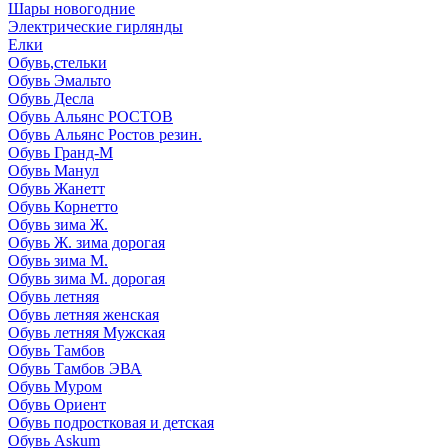
Шары новогодние
Электрические гирлянды
Елки
Обувь,стельки
Обувь Эмальто
Обувь Десла
Обувь Альянс РОСТОВ
Обувь Альянс Ростов резин.
Обувь Гранд-М
Обувь Манул
Обувь Жанетт
Обувь Корнетто
Обувь зима Ж.
Обувь Ж. зима дорогая
Обувь зима М.
Обувь зима М. дорогая
Обувь летняя
Обувь летняя женская
Обувь летняя Мужская
Обувь Тамбов
Обувь Тамбов ЭВА
Обувь Муром
Обувь Ориент
Обувь подростковая и детская
Обувь Askum