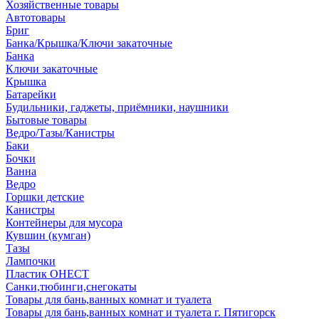
Хозяйственные товары
Автотовары
Бриг
Банка/Крышка/Ключи закаточные
Банка
Ключи закаточные
Крышка
Батарейки
Будильники, гаджеты, приёмники, наушники
Бытовые товары
Ведро/Тазы/Канистры
Баки
Бочки
Ванна
Ведро
Горшки детские
Канистры
Контейнеры для мусора
Кувшин (кумган)
Тазы
Лампочки
Пластик ОНЕСТ
Санки,тюбинги,снегокаты
Товары для бань,ванных комнат и туалета
Товары для бань,ванных комнат и туалета г. Пятигорск