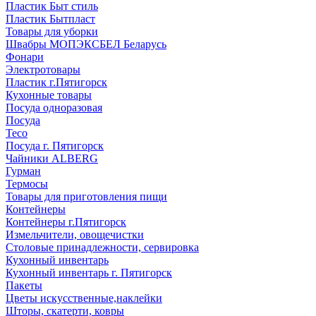
Пластик Быт стиль
Пластик Бытпласт
Товары для уборки
Швабры МОПЭКСБЕЛ Беларусь
Фонари
Электротовары
Пластик г.Пятигорск
Кухонные товары
Посуда одноразовая
Посуда
Teco
Посуда г. Пятигорск
Чайники ALBERG
Гурман
Термосы
Товары для приготовления пищи
Контейнеры
Контейнеры г.Пятигорск
Измельчители, овощечистки
Столовые принадлежности, сервировка
Кухонный инвентарь
Кухонный инвентарь г. Пятигорск
Пакеты
Цветы искусственные,наклейки
Шторы, скатерти, ковры