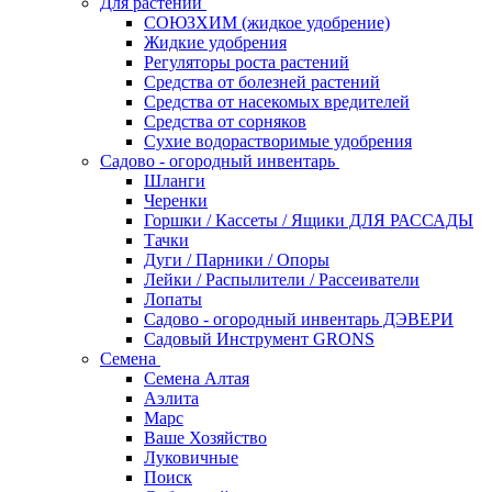
Для растений
СОЮЗХИМ (жидкое удобрение)
Жидкие удобрения
Регуляторы роста растений
Средства от болезней растений
Средства от насекомых вредителей
Средства от сорняков
Сухие водорастворимые удобрения
Садово - огородный инвентарь
Шланги
Черенки
Горшки / Кассеты / Ящики ДЛЯ РАССАДЫ
Тачки
Дуги / Парники / Опоры
Лейки / Распылители / Рассеиватели
Лопаты
Садово - огородный инвентарь ДЭВЕРИ
Садовый Инструмент GRONS
Семена
Семена Алтая
Аэлита
Марс
Ваше Хозяйство
Луковичные
Поиск