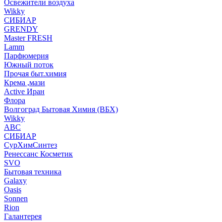
Освежители воздуха
Wikky
СИБИАР
GRENDY
Master FRESH
Lamm
Парфюмерия
Южный поток
Прочая быт.химия
Крема ,мази
Аctive Иран
Флора
Волгоград Бытовая Химия (ВБХ)
Wikky
АВС
СИБИАР
СурХимСинтез
Ренессанс Косметик
SVO
Бытовая техника
Galaxy
Oasis
Sonnen
Rion
Галантерея