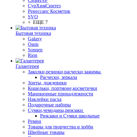
СИБИАР
СурХимСинтез
Ренессанс Косметик
SVO
+ ЕЩЕ 7
Бытовая техника
Galaxy
Oasis
Sonnen
Rion
Галантерея
Заколки,резинки,расчески,зажимы
Расчески, зеркала
Зонты, дождевики
Кошельки, портмоне,косметички
Маникюрные принадлежности
Наклейки пасха
Подарочные наборы
Сумки,чемоданы,рюкзаки
Рюкзаки и Сумки школьные
Ремни
Товары для творчества и хобби
Швейные товары