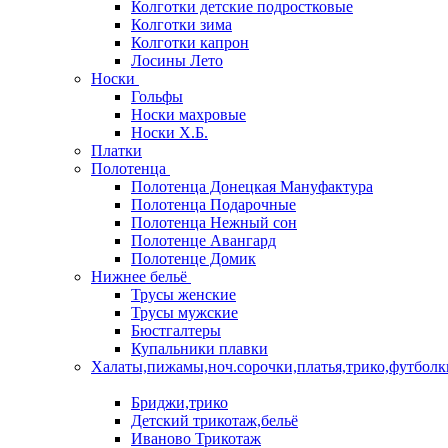
Колготки детские подростковые
Колготки зима
Колготки капрон
Лосины Лето
Носки
Гольфы
Носки махровые
Носки Х.Б.
Платки
Полотенца
Полотенца Донецкая Мануфактура
Полотенца Подарочные
Полотенца Нежный сон
Полотенце Авангард
Полотенце Домик
Нижнее бельё
Трусы женские
Трусы мужские
Бюстгалтеры
Купальники плавки
Халаты,пижамы,ноч.сорочки,платья,трико,футболк
Бриджи,трико
Детский трикотаж,бельё
Иваново Трикотаж