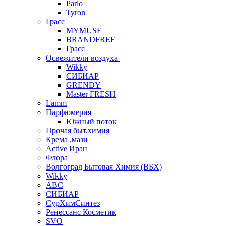
Parlo
Tyron
Грасс
MYMUSE
BRANDFREE
Грасс
Освежители воздуха
Wikky
СИБИАР
GRENDY
Master FRESH
Lamm
Парфюмерия
Южный поток
Прочая быт.химия
Крема ,мази
Аctive Иран
Флора
Волгоград Бытовая Химия (ВБХ)
Wikky
АВС
СИБИАР
СурХимСинтез
Ренессанс Косметик
SVO