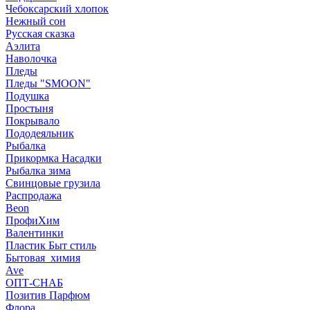
Чебоксарский хлопок
Нежный сон
Русская сказка
Аэлита
Наволочка
Пледы
Пледы "SMOON"
Подушка
Простыня
Покрывало
Пододеяльник
Рыбалка
Прикормка Насадки
Рыбалка зима
Свинцовые грузила
Распродажа
Beon
ПрофиХим
Валентинки
Пластик Быт стиль
Бытовая_химия
Ave
ОПТ-СНАБ
Позитив Парфюм
Флора