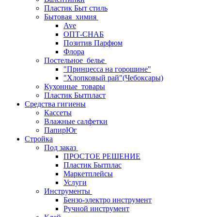
Пластик Быт стиль
Бытовая_химия
Ave
ОПТ-СНАБ
Позитив Парфюм
Флора
Постельное_белье
"Принцесса на горошине"
"Хлопковый рай"(Чебоксары)
Кухонные_товары
Пластик Бытпласт
Средства гигиены
Кассеты
Влажные салфетки
ПапирЮг
Стройка
Под заказ
ПРОСТОЕ РЕШЕНИЕ
Пластик Бытплас
Маркетплейсы
Услуги
Инструменты
Бензо-электро инструмент
Ручной инструмент