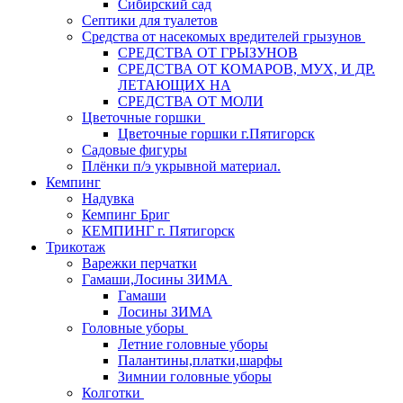
Сибирский сад
Септики для туалетов
Средства от насекомых вредителей грызунов
СPEДСТВА ОТ ГРЫЗУНОВ
СРЕДСТВА ОТ КОМАРОВ, МУХ, И ДР.
ЛЕТАЮЩИХ НА
СРЕДСТВА ОТ МОЛИ
Цветочные горшки
Цветочные горшки г.Пятигорск
Садовые фигуры
Плёнки п/э укрывной материал.
Кемпинг
Надувка
Кемпинг Бриг
КЕМПИНГ г. Пятигорск
Трикотаж
Варежки перчатки
Гамаши,Лосины ЗИМА
Гамаши
Лосины ЗИМА
Головные уборы
Летние головные уборы
Палантины,платки,шарфы
Зимнии головные уборы
Колготки