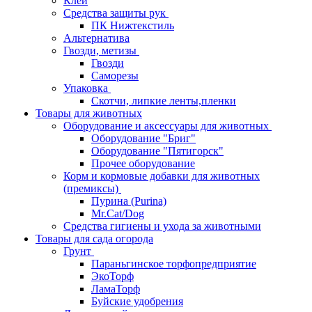
Клей
Средства защиты рук
ПК Нижтекстиль
Альтернатива
Гвозди, метизы
Гвозди
Саморезы
Упаковка
Скотчи, липкие ленты,пленки
Товары для животных
Оборудование и аксессуары для животных
Оборудование "Бриг"
Оборудование "Пятигорск"
Прочее оборудование
Корм и кормовые добавки для животных
(премиксы)
Пурина (Purina)
Mr.Cat/Dog
Средства гигиены и ухода за животными
Товары для сада огорода
Грунт
Параньгинское торфопредприятие
ЭкоТорф
ЛамаТорф
Буйские удобрения