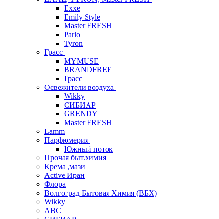
Exxe
Emily Style
Master FRESH
Parlo
Tyron
Грасс
MYMUSE
BRANDFREE
Грасс
Освежители воздуха
Wikky
СИБИАР
GRENDY
Master FRESH
Lamm
Парфюмерия
Южный поток
Прочая быт.химия
Крема ,мази
Аctive Иран
Флора
Волгоград Бытовая Химия (ВБХ)
Wikky
АВС