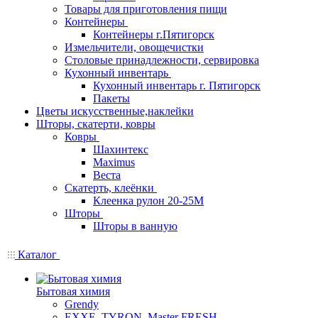
Товары для приготовления пищи
Контейнеры
Контейнеры г.Пятигорск
Измельчители, овощечистки
Столовые принадлежности, сервировка
Кухонный инвентарь
Кухонный инвентарь г. Пятигорск
Пакеты
Цветы искусственные,наклейки
Шторы, скатерти, ковры
Ковры
Шахинтекс
Maximus
Веста
Скатерть, клеёнки
Клеенка рулон 20-25М
Шторы
Шторы в ванную
Каталог
Бытовая химия
Grendy
EXXE, TYRON, Master FRESH