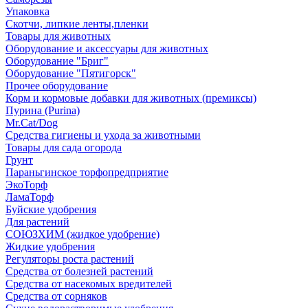
Упаковка
Скотчи, липкие ленты,пленки
Товары для животных
Оборудование и аксессуары для животных
Оборудование "Бриг"
Оборудование "Пятигорск"
Прочее оборудование
Корм и кормовые добавки для животных (премиксы)
Пурина (Purina)
Mr.Cat/Dog
Средства гигиены и ухода за животными
Товары для сада огорода
Грунт
Параньгинское торфопредприятие
ЭкоТорф
ЛамаТорф
Буйские удобрения
Для растений
СОЮЗХИМ (жидкое удобрение)
Жидкие удобрения
Регуляторы роста растений
Средства от болезней растений
Средства от насекомых вредителей
Средства от сорняков