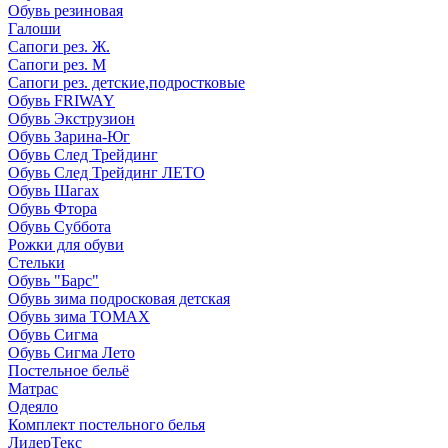
Обувь резиновая
Галоши
Сапоги рез. Ж.
Сапоги рез. М
Сапоги рез. детские,подростковые
Обувь FRIWAY
Обувь Экструзион
Обувь Зарина-Юг
Обувь След Трейдинг
Обувь След Трейдинг ЛЕТО
Обувь Шагах
Обувь Фтора
Обувь Суббота
Рожки для обуви
Стельки
Обувь "Барс"
Обувь зима подросковая детская
Обувь зима ТОМАХ
Обувь Сигма
Обувь Сигма Лето
Постельное бельё
Матрас
Одеяло
Комплект постельного белья
ЛидерТекс