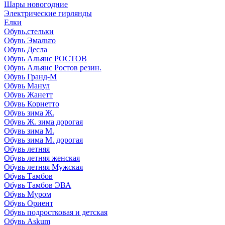
Шары новогодние
Электрические гирлянды
Елки
Обувь,стельки
Обувь Эмальто
Обувь Десла
Обувь Альянс РОСТОВ
Обувь Альянс Ростов резин.
Обувь Гранд-М
Обувь Манул
Обувь Жанетт
Обувь Корнетто
Обувь зима Ж.
Обувь Ж. зима дорогая
Обувь зима М.
Обувь зима М. дорогая
Обувь летняя
Обувь летняя женская
Обувь летняя Мужская
Обувь Тамбов
Обувь Тамбов ЭВА
Обувь Муром
Обувь Ориент
Обувь подростковая и детская
Обувь Askum