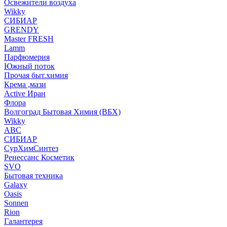
Освежители воздуха
Wikky
СИБИАР
GRENDY
Master FRESH
Lamm
Парфюмерия
Южный поток
Прочая быт.химия
Крема ,мази
Аctive Иран
Флора
Волгоград Бытовая Химия (ВБХ)
Wikky
АВС
СИБИАР
СурХимСинтез
Ренессанс Косметик
SVO
Бытовая техника
Galaxy
Oasis
Sonnen
Rion
Галантерея