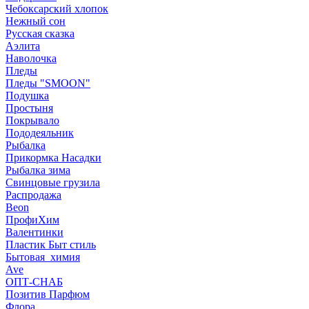
Чебоксарский хлопок
Нежный сон
Русская сказка
Аэлита
Наволочка
Пледы
Пледы "SMOON"
Подушка
Простыня
Покрывало
Пододеяльник
Рыбалка
Прикормка Насадки
Рыбалка зима
Свинцовые грузила
Распродажа
Beon
ПрофиХим
Валентинки
Пластик Быт стиль
Бытовая_химия
Ave
ОПТ-СНАБ
Позитив Парфюм
Флора