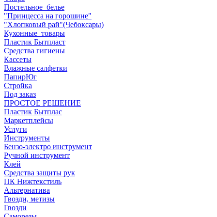
Постельное_белье
"Принцесса на горошине"
"Хлопковый рай"(Чебоксары)
Кухонные_товары
Пластик Бытпласт
Средства гигиены
Кассеты
Влажные салфетки
ПапирЮг
Стройка
Под заказ
ПРОСТОЕ РЕШЕНИЕ
Пластик Бытплас
Маркетплейсы
Услуги
Инструменты
Бензо-электро инструмент
Ручной инструмент
Клей
Средства защиты рук
ПК Нижтекстиль
Альтернатива
Гвозди, метизы
Гвозди
Саморезы