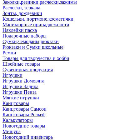
Заколки,резинки,расчески,зажимы
Расчески, зеркала
Зонты, дождевики
Кошельки, портмоне,косметички
Маникюрные принадлежности
Наклейки пасха
Подарочные наборы
Сумки,чемоданы,рюкзаки
Рюкзаки и Сумки школьные
Ремни
Товары для творчества и хобби
Швейные товары
Сувенирная продукция
Игрушки
Игрушки Домовята
Игрушки Задира
Игрушки Пенза
Мягкие игрушки
Канцтовары
Канцтовары Самсон
Канцтовары Рельеф
Калькуляторы
Новогодние товары
Мишура
Новогодний инвентарь