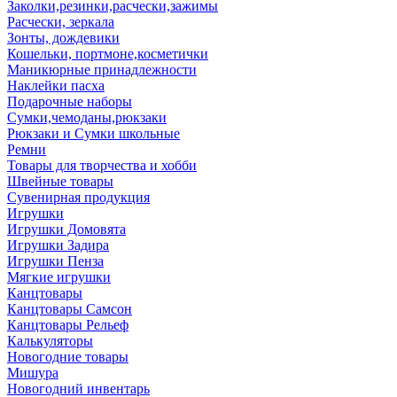
Заколки,резинки,расчески,зажимы
Расчески, зеркала
Зонты, дождевики
Кошельки, портмоне,косметички
Маникюрные принадлежности
Наклейки пасха
Подарочные наборы
Сумки,чемоданы,рюкзаки
Рюкзаки и Сумки школьные
Ремни
Товары для творчества и хобби
Швейные товары
Сувенирная продукция
Игрушки
Игрушки Домовята
Игрушки Задира
Игрушки Пенза
Мягкие игрушки
Канцтовары
Канцтовары Самсон
Канцтовары Рельеф
Калькуляторы
Новогодние товары
Мишура
Новогодний инвентарь