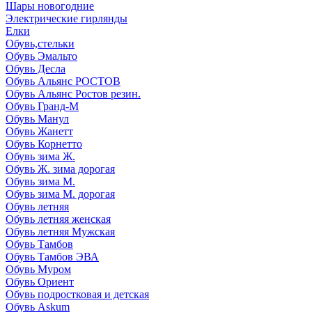
Шары новогодние
Электрические гирлянды
Елки
Обувь,стельки
Обувь Эмальто
Обувь Десла
Обувь Альянс РОСТОВ
Обувь Альянс Ростов резин.
Обувь Гранд-М
Обувь Манул
Обувь Жанетт
Обувь Корнетто
Обувь зима Ж.
Обувь Ж. зима дорогая
Обувь зима М.
Обувь зима М. дорогая
Обувь летняя
Обувь летняя женская
Обувь летняя Мужская
Обувь Тамбов
Обувь Тамбов ЭВА
Обувь Муром
Обувь Ориент
Обувь подростковая и детская
Обувь Askum