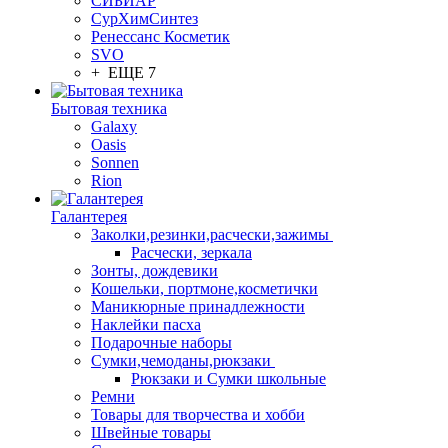
СИБИАР
СурХимСинтез
Ренессанс Косметик
SVO
+ ЕЩЕ 7
Бытовая техника
Galaxy
Oasis
Sonnen
Rion
Галантерея
Заколки,резинки,расчески,зажимы
Расчески, зеркала
Зонты, дождевики
Кошельки, портмоне,косметички
Маникюрные принадлежности
Наклейки пасха
Подарочные наборы
Сумки,чемоданы,рюкзаки
Рюкзаки и Сумки школьные
Ремни
Товары для творчества и хобби
Швейные товары