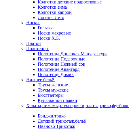
Колготки детские подростковые
Колготки зима
Колготки капрон
Лосины Лето
Носки
Гольфы
Носки махровые
Носки Х.Б.
Платки
Полотенца
Полотенца Донецкая Мануфактура
Полотенца Подарочные
Полотенца Нежный сон
Полотенце Авангард
Полотенце Домик
Нижнее бельё
Трусы женские
Трусы мужские
Бюстгалтеры
Купальники плавки
Халаты,пижамы,ноч.сорочки,платья,трико,футболк
Бриджи,трико
Детский трикотаж,бельё
Иваново Трикотаж