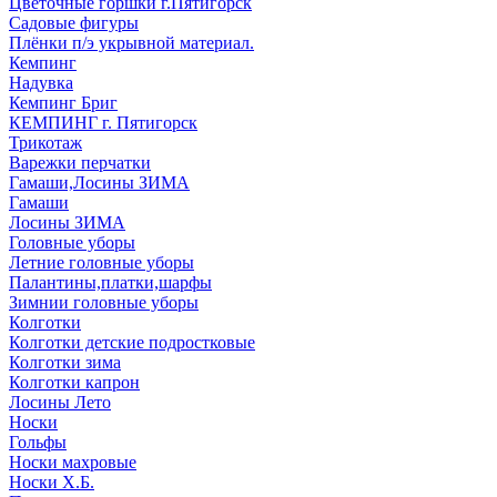
Цветочные горшки г.Пятигорск
Садовые фигуры
Плёнки п/э укрывной материал.
Кемпинг
Надувка
Кемпинг Бриг
КЕМПИНГ г. Пятигорск
Трикотаж
Варежки перчатки
Гамаши,Лосины ЗИМА
Гамаши
Лосины ЗИМА
Головные уборы
Летние головные уборы
Палантины,платки,шарфы
Зимнии головные уборы
Колготки
Колготки детские подростковые
Колготки зима
Колготки капрон
Лосины Лето
Носки
Гольфы
Носки махровые
Носки Х.Б.