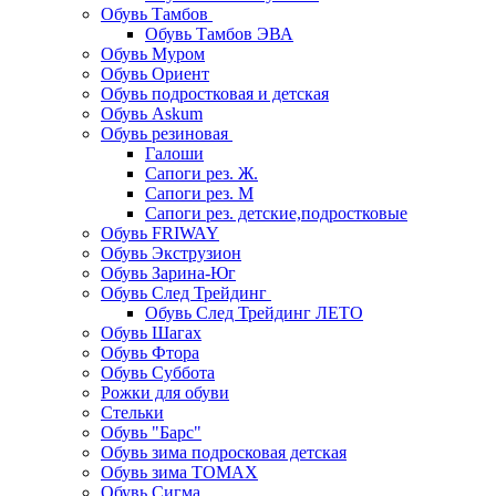
Обувь Тамбов
Обувь Тамбов ЭВА
Обувь Муром
Обувь Ориент
Обувь подростковая и детская
Обувь Askum
Обувь резиновая
Галоши
Сапоги рез. Ж.
Сапоги рез. М
Сапоги рез. детские,подростковые
Обувь FRIWAY
Обувь Экструзион
Обувь Зарина-Юг
Обувь След Трейдинг
Обувь След Трейдинг ЛЕТО
Обувь Шагах
Обувь Фтора
Обувь Суббота
Рожки для обуви
Стельки
Обувь "Барс"
Обувь зима подросковая детская
Обувь зима ТОМАХ
Обувь Сигма