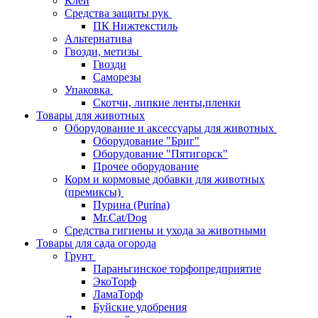
Клей
Средства защиты рук
ПК Нижтекстиль
Альтернатива
Гвозди, метизы
Гвозди
Саморезы
Упаковка
Скотчи, липкие ленты,пленки
Товары для животных
Оборудование и аксессуары для животных
Оборудование "Бриг"
Оборудование "Пятигорск"
Прочее оборудование
Корм и кормовые добавки для животных
(премиксы)
Пурина (Purina)
Mr.Cat/Dog
Средства гигиены и ухода за животными
Товары для сада огорода
Грунт
Параньгинское торфопредприятие
ЭкоТорф
ЛамаТорф
Буйские удобрения