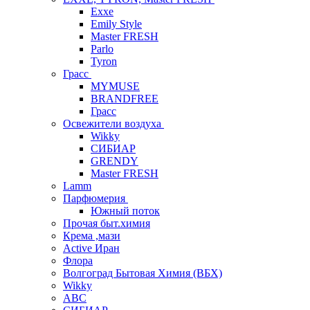
Exxe
Emily Style
Master FRESH
Parlo
Tyron
Грасс
MYMUSE
BRANDFREE
Грасс
Освежители воздуха
Wikky
СИБИАР
GRENDY
Master FRESH
Lamm
Парфюмерия
Южный поток
Прочая быт.химия
Крема ,мази
Аctive Иран
Флора
Волгоград Бытовая Химия (ВБХ)
Wikky
АВС