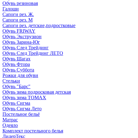
Обувь резиновая
Галоши
Сапоги рез. Ж.
Сапоги рез. М
Сапоги рез. детские,подростковые
Обувь FRIWAY
Обувь Экструзион
Обувь Зарина-Юг
Обувь След Трейдинг
Обувь След Трейдинг ЛЕТО
Обувь Шагах
Обувь Фтора
Обувь Суббота
Рожки для обуви
Стельки
Обувь "Барс"
Обувь зима подросковая детская
Обувь зима ТОМАХ
Обувь Сигма
Обувь Сигма Лето
Постельное бельё
Матрас
Одеяло
Комплект постельного белья
ЛидерТекс