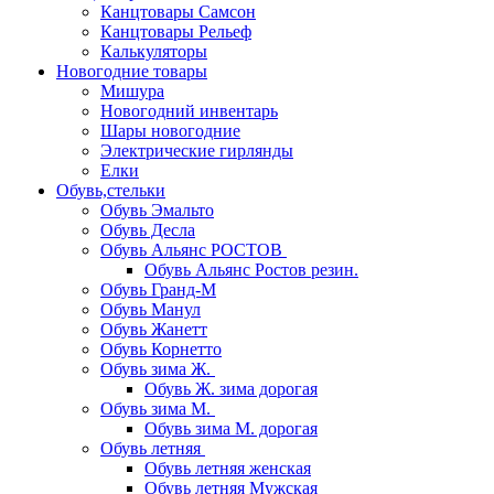
Канцтовары Самсон
Канцтовары Рельеф
Калькуляторы
Новогодние товары
Мишура
Новогодний инвентарь
Шары новогодние
Электрические гирлянды
Елки
Обувь,стельки
Обувь Эмальто
Обувь Десла
Обувь Альянс РОСТОВ
Обувь Альянс Ростов резин.
Обувь Гранд-М
Обувь Манул
Обувь Жанетт
Обувь Корнетто
Обувь зима Ж.
Обувь Ж. зима дорогая
Обувь зима М.
Обувь зима М. дорогая
Обувь летняя
Обувь летняя женская
Обувь летняя Мужская