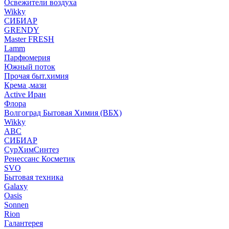
Освежители воздуха
Wikky
СИБИАР
GRENDY
Master FRESH
Lamm
Парфюмерия
Южный поток
Прочая быт.химия
Крема ,мази
Аctive Иран
Флора
Волгоград Бытовая Химия (ВБХ)
Wikky
АВС
СИБИАР
СурХимСинтез
Ренессанс Косметик
SVO
Бытовая техника
Galaxy
Oasis
Sonnen
Rion
Галантерея