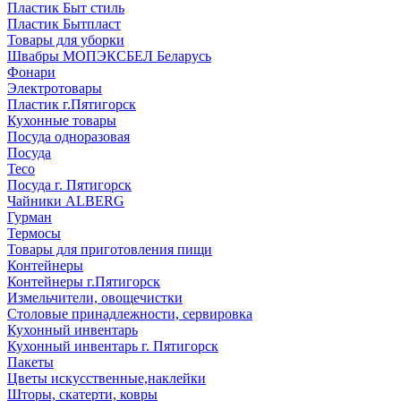
Пластик Быт стиль
Пластик Бытпласт
Товары для уборки
Швабры МОПЭКСБЕЛ Беларусь
Фонари
Электротовары
Пластик г.Пятигорск
Кухонные товары
Посуда одноразовая
Посуда
Teco
Посуда г. Пятигорск
Чайники ALBERG
Гурман
Термосы
Товары для приготовления пищи
Контейнеры
Контейнеры г.Пятигорск
Измельчители, овощечистки
Столовые принадлежности, сервировка
Кухонный инвентарь
Кухонный инвентарь г. Пятигорск
Пакеты
Цветы искусственные,наклейки
Шторы, скатерти, ковры