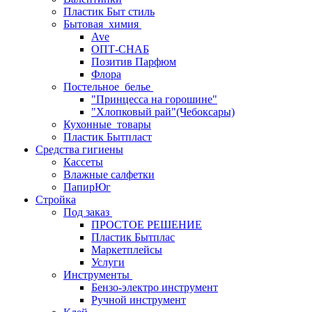
Пластик Быт стиль
Бытовая_химия
Ave
ОПТ-СНАБ
Позитив Парфюм
Флора
Постельное_белье
"Принцесса на горошине"
"Хлопковый рай"(Чебоксары)
Кухонные_товары
Пластик Бытпласт
Средства гигиены
Кассеты
Влажные салфетки
ПапирЮг
Стройка
Под заказ
ПРОСТОЕ РЕШЕНИЕ
Пластик Бытплас
Маркетплейсы
Услуги
Инструменты
Бензо-электро инструмент
Ручной инструмент