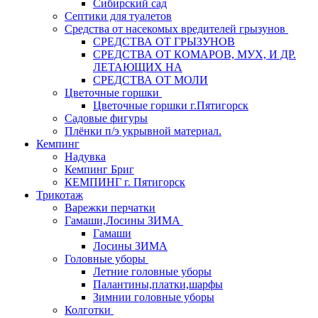
Сибирский сад
Септики для туалетов
Средства от насекомых вредителей грызунов
СPEДСТВА ОТ ГРЫЗУНОВ
СРЕДСТВА ОТ КОМАРОВ, МУХ, И ДР.
ЛЕТАЮЩИХ НА
СРЕДСТВА ОТ МОЛИ
Цветочные горшки
Цветочные горшки г.Пятигорск
Садовые фигуры
Плёнки п/э укрывной материал.
Кемпинг
Надувка
Кемпинг Бриг
КЕМПИНГ г. Пятигорск
Трикотаж
Варежки перчатки
Гамаши,Лосины ЗИМА
Гамаши
Лосины ЗИМА
Головные уборы
Летние головные уборы
Палантины,платки,шарфы
Зимнии головные уборы
Колготки