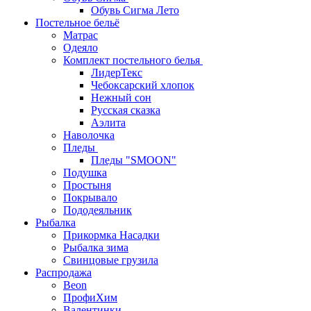
Обувь Сигма Лето
Постельное бельё
Матрас
Одеяло
Комплект постельного белья
ЛидерТекс
Чебоксарский хлопок
Нежный сон
Русская сказка
Аэлита
Наволочка
Пледы
Пледы "SMOON"
Подушка
Простыня
Покрывало
Пододеяльник
Рыбалка
Прикормка Насадки
Рыбалка зима
Свинцовые грузила
Распродажа
Beon
ПрофиХим
Валентинки