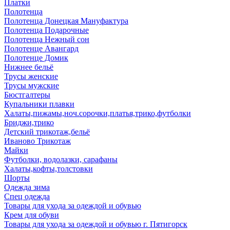
Платки
Полотенца
Полотенца Донецкая Мануфактура
Полотенца Подарочные
Полотенца Нежный сон
Полотенце Авангард
Полотенце Домик
Нижнее бельё
Трусы женские
Трусы мужские
Бюстгалтеры
Купальники плавки
Халаты,пижамы,ноч.сорочки,платья,трико,футболки
Бриджи,трико
Детский трикотаж,бельё
Иваново Трикотаж
Майки
Футболки, водолазки, сарафаны
Халаты,кофты,толстовки
Шорты
Одежда зима
Спец одежда
Товары для ухода за одеждой и обувью
Крем для обуви
Товары для ухода за одеждой и обувью г. Пятигорск