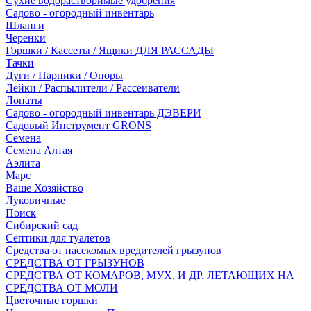
Сухие водорастворимые удобрения
Садово - огородный инвентарь
Шланги
Черенки
Горшки / Кассеты / Ящики ДЛЯ РАССАДЫ
Тачки
Дуги / Парники / Опоры
Лейки / Распылители / Рассеиватели
Лопаты
Садово - огородный инвентарь ДЭВЕРИ
Садовый Инструмент GRONS
Семена
Семена Алтая
Аэлита
Марс
Ваше Хозяйство
Луковичные
Поиск
Сибирский сад
Септики для туалетов
Средства от насекомых вредителей грызунов
СPEДСТВА ОТ ГРЫЗУНОВ
СРЕДСТВА ОТ КОМАРОВ, МУХ, И ДР. ЛЕТАЮЩИХ НА
СРЕДСТВА ОТ МОЛИ
Цветочные горшки