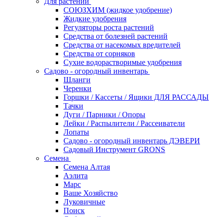
Для растений
СОЮЗХИМ (жидкое удобрение)
Жидкие удобрения
Регуляторы роста растений
Средства от болезней растений
Средства от насекомых вредителей
Средства от сорняков
Сухие водорастворимые удобрения
Садово - огородный инвентарь
Шланги
Черенки
Горшки / Кассеты / Ящики ДЛЯ РАССАДЫ
Тачки
Дуги / Парники / Опоры
Лейки / Распылители / Рассеиватели
Лопаты
Садово - огородный инвентарь ДЭВЕРИ
Садовый Инструмент GRONS
Семена
Семена Алтая
Аэлита
Марс
Ваше Хозяйство
Луковичные
Поиск