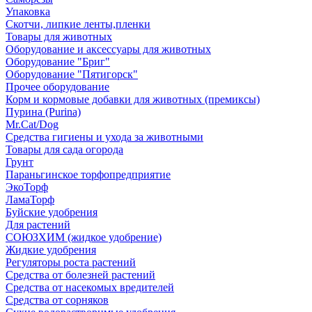
Упаковка
Скотчи, липкие ленты,пленки
Товары для животных
Оборудование и аксессуары для животных
Оборудование "Бриг"
Оборудование "Пятигорск"
Прочее оборудование
Корм и кормовые добавки для животных (премиксы)
Пурина (Purina)
Mr.Cat/Dog
Средства гигиены и ухода за животными
Товары для сада огорода
Грунт
Параньгинское торфопредприятие
ЭкоТорф
ЛамаТорф
Буйские удобрения
Для растений
СОЮЗХИМ (жидкое удобрение)
Жидкие удобрения
Регуляторы роста растений
Средства от болезней растений
Средства от насекомых вредителей
Средства от сорняков