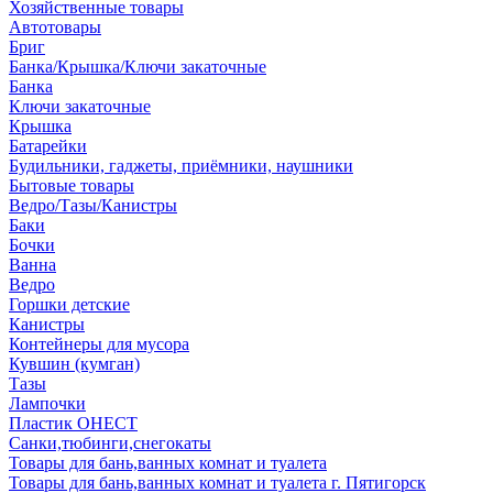
Хозяйственные товары
Автотовары
Бриг
Банка/Крышка/Ключи закаточные
Банка
Ключи закаточные
Крышка
Батарейки
Будильники, гаджеты, приёмники, наушники
Бытовые товары
Ведро/Тазы/Канистры
Баки
Бочки
Ванна
Ведро
Горшки детские
Канистры
Контейнеры для мусора
Кувшин (кумган)
Тазы
Лампочки
Пластик ОНЕСТ
Санки,тюбинги,снегокаты
Товары для бань,ванных комнат и туалета
Товары для бань,ванных комнат и туалета г. Пятигорск