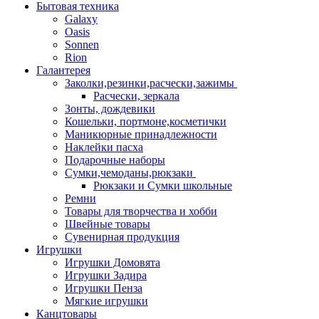
Бытовая техника
Galaxy
Oasis
Sonnen
Rion
Галантерея
Заколки,резинки,расчески,зажимы
Расчески, зеркала
Зонты, дождевики
Кошельки, портмоне,косметички
Маникюрные принадлежности
Наклейки пасха
Подарочные наборы
Сумки,чемоданы,рюкзаки
Рюкзаки и Сумки школьные
Ремни
Товары для творчества и хобби
Швейные товары
Сувенирная продукция
Игрушки
Игрушки Домовята
Игрушки Задира
Игрушки Пенза
Мягкие игрушки
Канцтовары