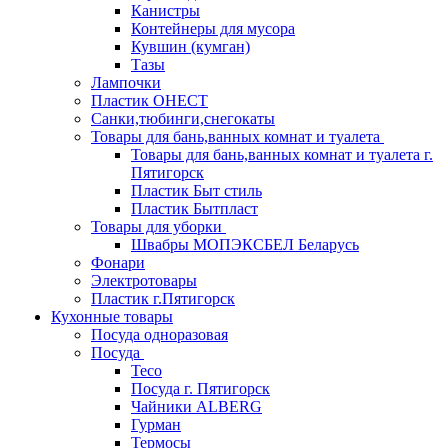
Канистры
Контейнеры для мусора
Кувшин (кумган)
Тазы
Лампочки
Пластик ОНЕСТ
Санки,тюбинги,снегокаты
Товары для бань,ванных комнат и туалета
Товары для бань,ванных комнат и туалета г.
Пятигорск
Пластик Быт стиль
Пластик Бытпласт
Товары для уборки
Швабры МОПЭКСБЕЛ Беларусь
Фонари
Электротовары
Пластик г.Пятигорск
Кухонные товары
Посуда одноразовая
Посуда
Teco
Посуда г. Пятигорск
Чайники ALBERG
Гурман
Термосы