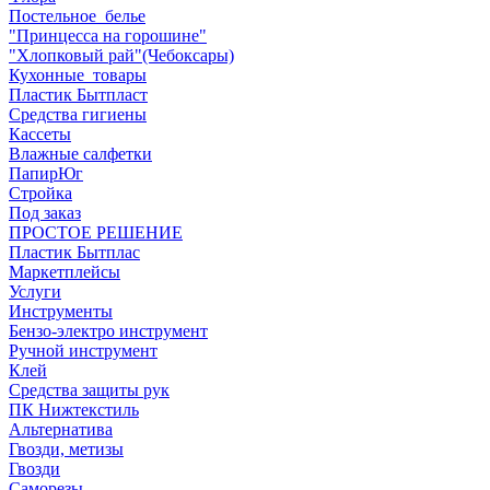
Постельное_белье
"Принцесса на горошине"
"Хлопковый рай"(Чебоксары)
Кухонные_товары
Пластик Бытпласт
Средства гигиены
Кассеты
Влажные салфетки
ПапирЮг
Стройка
Под заказ
ПРОСТОЕ РЕШЕНИЕ
Пластик Бытплас
Маркетплейсы
Услуги
Инструменты
Бензо-электро инструмент
Ручной инструмент
Клей
Средства защиты рук
ПК Нижтекстиль
Альтернатива
Гвозди, метизы
Гвозди
Саморезы