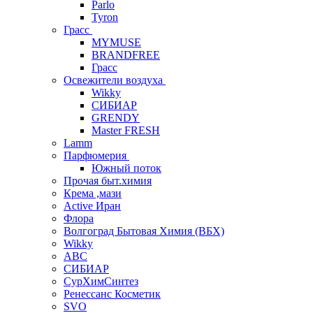
Parlo
Tyron
Грасс
MYMUSE
BRANDFREE
Грасс
Освежители воздуха
Wikky
СИБИАР
GRENDY
Master FRESH
Lamm
Парфюмерия
Южный поток
Прочая быт.химия
Крема ,мази
Аctive Иран
Флора
Волгоград Бытовая Химия (ВБХ)
Wikky
АВС
СИБИАР
СурХимСинтез
Ренессанс Косметик
SVO