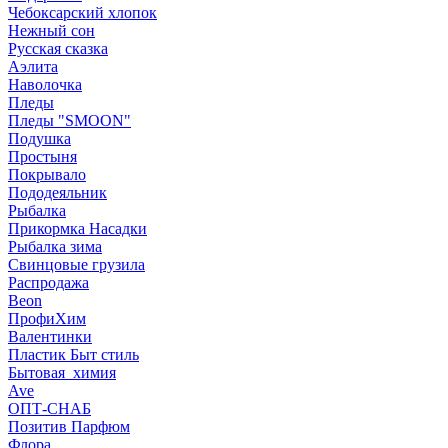
Чебоксарский хлопок
Нежный сон
Русская сказка
Аэлита
Наволочка
Пледы
Пледы "SMOON"
Подушка
Простыня
Покрывало
Пододеяльник
Рыбалка
Прикормка Насадки
Рыбалка зима
Свинцовые грузила
Распродажа
Beon
ПрофиХим
Валентинки
Пластик Быт стиль
Бытовая_химия
Ave
ОПТ-СНАБ
Позитив Парфюм
Флора