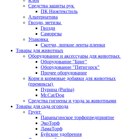
Клей
Средства защиты рук
ПК Нижтекстиль
Альтернатива
Гвозди, метизы
Гвозди
Саморезы
Упаковка
Скотчи, липкие ленты,пленки
Товары для животных
Оборудование и аксессуары для животных
Оборудование "Бриг"
Оборудование "Пятигорск"
Прочее оборудование
Корм и кормовые добавки для животных
(премиксы)
Пурина (Purina)
Mr.Cat/Dog
Средства гигиены и ухода за животными
Товары для сада огорода
Грунт
Параньгинское торфопредприятие
ЭкоТорф
ЛамаТорф
Буйские удобрения