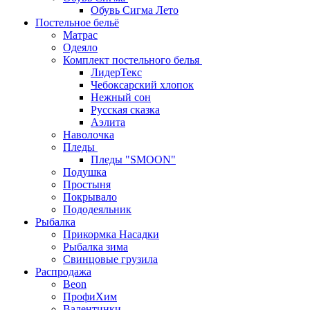
Обувь Сигма Лето
Постельное бельё
Матрас
Одеяло
Комплект постельного белья
ЛидерТекс
Чебоксарский хлопок
Нежный сон
Русская сказка
Аэлита
Наволочка
Пледы
Пледы "SMOON"
Подушка
Простыня
Покрывало
Пододеяльник
Рыбалка
Прикормка Насадки
Рыбалка зима
Свинцовые грузила
Распродажа
Beon
ПрофиХим
Валентинки