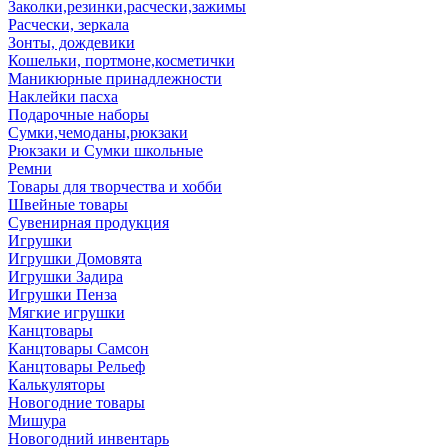
Заколки,резинки,расчески,зажимы
Расчески, зеркала
Зонты, дождевики
Кошельки, портмоне,косметички
Маникюрные принадлежности
Наклейки пасха
Подарочные наборы
Сумки,чемоданы,рюкзаки
Рюкзаки и Сумки школьные
Ремни
Товары для творчества и хобби
Швейные товары
Сувенирная продукция
Игрушки
Игрушки Домовята
Игрушки Задира
Игрушки Пенза
Мягкие игрушки
Канцтовары
Канцтовары Самсон
Канцтовары Рельеф
Калькуляторы
Новогодние товары
Мишура
Новогодний инвентарь