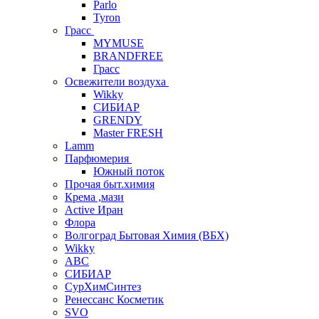
Parlo
Tyron
Грасс
MYMUSE
BRANDFREE
Грасс
Освежители воздуха
Wikky
СИБИАР
GRENDY
Master FRESH
Lamm
Парфюмерия
Южный поток
Прочая быт.химия
Крема ,мази
Аctive Иран
Флора
Волгоград Бытовая Химия (ВБХ)
Wikky
АВС
СИБИАР
СурХимСинтез
Ренессанс Косметик
SVO