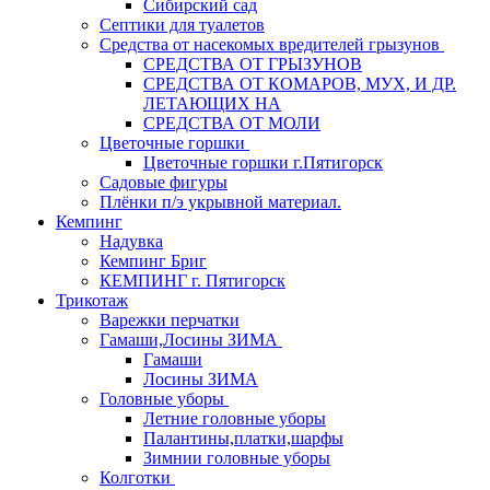
Сибирский сад
Септики для туалетов
Средства от насекомых вредителей грызунов
СPEДСТВА ОТ ГРЫЗУНОВ
СРЕДСТВА ОТ КОМАРОВ, МУХ, И ДР.
ЛЕТАЮЩИХ НА
СРЕДСТВА ОТ МОЛИ
Цветочные горшки
Цветочные горшки г.Пятигорск
Садовые фигуры
Плёнки п/э укрывной материал.
Кемпинг
Надувка
Кемпинг Бриг
КЕМПИНГ г. Пятигорск
Трикотаж
Варежки перчатки
Гамаши,Лосины ЗИМА
Гамаши
Лосины ЗИМА
Головные уборы
Летние головные уборы
Палантины,платки,шарфы
Зимнии головные уборы
Колготки