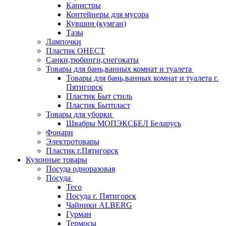
Канистры
Контейнеры для мусора
Кувшин (кумган)
Тазы
Лампочки
Пластик ОНЕСТ
Санки,тюбинги,снегокаты
Товары для бань,ванных комнат и туалета
Товары для бань,ванных комнат и туалета г.
Пятигорск
Пластик Быт стиль
Пластик Бытпласт
Товары для уборки
Швабры МОПЭКСБЕЛ Беларусь
Фонари
Электротовары
Пластик г.Пятигорск
Кухонные товары
Посуда одноразовая
Посуда
Teco
Посуда г. Пятигорск
Чайники ALBERG
Гурман
Термосы