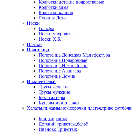
Колготки детские подростковые
Колготки зима
Колготки капрон
Лосины Лето
Носки
Гольфы
Носки махровые
Носки Х.Б.
Платки
Полотенца
Полотенца Донецкая Мануфактура
Полотенца Подарочные
Полотенца Нежный сон
Полотенце Авангард
Полотенце Домик
Нижнее бельё
Трусы женские
Трусы мужские
Бюстгалтеры
Купальники плавки
Халаты,пижамы,ноч.сорочки,платья,трико,футболк
Бриджи,трико
Детский трикотаж,бельё
Иваново Трикотаж