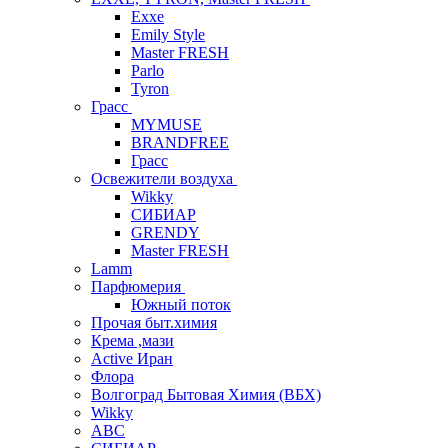
Exxe
Emily Style
Master FRESH
Parlo
Tyron
Грасс
MYMUSE
BRANDFREE
Грасс
Освежители воздуха
Wikky
СИБИАР
GRENDY
Master FRESH
Lamm
Парфюмерия
Южный поток
Прочая быт.химия
Крема ,мази
Аctive Иран
Флора
Волгоград Бытовая Химия (ВБХ)
Wikky
АВС