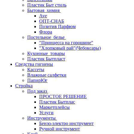
Пластик Быт стиль
Бытовая_химия
Ave
ОПТ-СНАБ
Позитив Парфюм
Флора
Постельное_белье
"Принцесса на горошине"
"Хлопковый рай"(Чебоксары)
Кухонные_товары
Пластик Бытпласт
Средства гигиены
Кассеты
Влажные салфетки
ПапирЮг
Стройка
Под заказ
ПРОСТОЕ РЕШЕНИЕ
Пластик Бытплас
Маркетплейсы
Услуги
Инструменты
Бензо-электро инструмент
Ручной инструмент