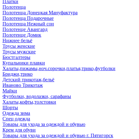
Платки
Полотенца
Полотенца Донецкая Мануфактура
Полотенца Подарочные
Полотенца Нежный сон
Полотенце Авангард
Полотенце Домик
Нижнее бельё
Трусы женские
Трусы мужские
Бюстгалтеры
Купальники плавки
Халаты,пижамы,ноч.сорочки,платья,трико,футболки
Бриджи,трико
Детский трикотаж,бельё
Иваново Трикотаж
Майки
Футболки, водолазки, сарафаны
Халаты,кофты,толстовки
Шорты
Одежда зима
Спец одежда
Товары для ухода за одеждой и обувью
Крем для обуви
Товары для ухода за одеждой и обувью г. Пятигорск