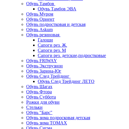
Обувь Тамбов
Обувь Тамбов ЭВА
Обувь Муром
Обувь Ориент
Обувь подростковая и детская
Обувь Askum
Обувь резиновая
Галоши
Сапоги рез. Ж.
Сапоги рез. М
Сапоги рез. детские,подростковые
Обувь FRIWAY
Обувь Экструзион
Обувь Зарина-Юг
Обувь След Трейдинг
Обувь След Трейдинг ЛЕТО
Обувь Шагах
Обувь Фтора
Обувь Суббота
Рожки для обуви
Стельки
Обувь "Барс"
Обувь зима подросковая детская
Обувь зима ТОМАХ
Обувь Сигма