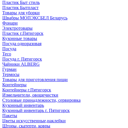
Пластик Быт стиль
Пластик Бытпласт
Товары для уборки
Швабры МОПЭКСБЕЛ Беларусь
Фонари
Электротовары
Пластик г.Пятигорск
Кухонные товары
Посуда одноразовая
Посуда
Teco
Посуда г. Пятигорск
Чайники ALBERG
Гурман
Термосы
Товары для приготовления пищи
Контейнеры
Контейнеры г.Пятигорск
Измельчители, овощечистки
Столовые принадлежности, сервировка
Кухонный инвентарь
Кухонный инвентарь г. Пятигорск
Пакеты
Цветы искусственные,наклейки
Шторы, скатерти, ковры