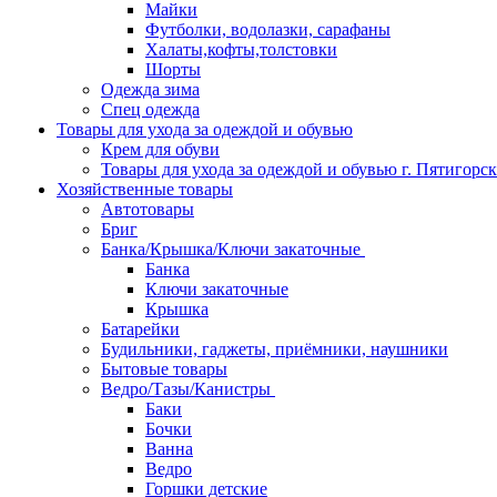
Майки
Футболки, водолазки, сарафаны
Халаты,кофты,толстовки
Шорты
Одежда зима
Спец одежда
Товары для ухода за одеждой и обувью
Крем для обуви
Товары для ухода за одеждой и обувью г. Пятигорск
Хозяйственные товары
Автотовары
Бриг
Банка/Крышка/Ключи закаточные
Банка
Ключи закаточные
Крышка
Батарейки
Будильники, гаджеты, приёмники, наушники
Бытовые товары
Ведро/Тазы/Канистры
Баки
Бочки
Ванна
Ведро
Горшки детские