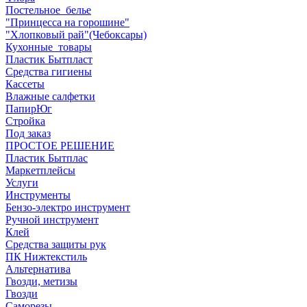
Постельное_белье
"Принцесса на горошине"
"Хлопковый рай"(Чебоксары)
Кухонные_товары
Пластик Бытпласт
Средства гигиены
Кассеты
Влажные салфетки
ПапирЮг
Стройка
Под заказ
ПРОСТОЕ РЕШЕНИЕ
Пластик Бытплас
Маркетплейсы
Услуги
Инструменты
Бензо-электро инструмент
Ручной инструмент
Клей
Средства защиты рук
ПК Нижтекстиль
Альтернатива
Гвозди, метизы
Гвозди
Саморезы