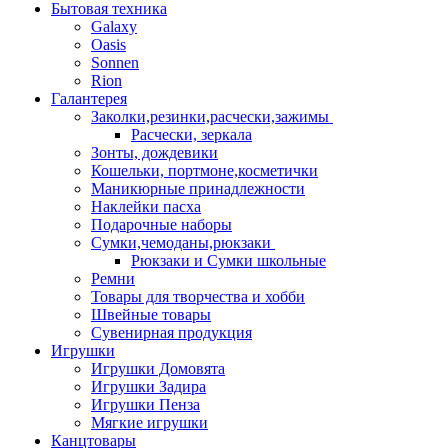
Бытовая техника
Galaxy
Oasis
Sonnen
Rion
Галантерея
Заколки,резинки,расчески,зажимы
Расчески, зеркала
Зонты, дождевики
Кошельки, портмоне,косметички
Маникюрные принадлежности
Наклейки пасха
Подарочные наборы
Сумки,чемоданы,рюкзаки
Рюкзаки и Сумки школьные
Ремни
Товары для творчества и хобби
Швейные товары
Сувенирная продукция
Игрушки
Игрушки Домовята
Игрушки Задира
Игрушки Пенза
Мягкие игрушки
Канцтовары