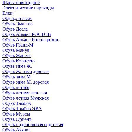
Шары новогодние
Электрические гирлянды
Елки
Обувь,стельки
Обувь Эмальто
Обувь Десла
Обувь Альянс РОСТОВ
Обувь Альянс Ростов резин.
Обувь Гранд-М
Обувь Манул
Обувь Жанетт
Обувь Корнетто
Обувь зима Ж.
Обувь Ж. зима дорогая
Обувь зима М.
Обувь зима М. дорогая
Обувь летняя
Обувь летняя женская
Обувь летняя Мужская
Обувь Тамбов
Обувь Тамбов ЭВА
Обувь Муром
Обувь Ориент
Обувь подростковая и детская
Обувь Askum