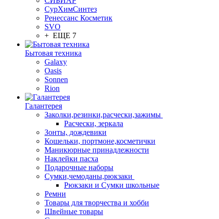
СИБИАР
СурХимСинтез
Ренессанс Косметик
SVO
+ ЕЩЕ 7
Бытовая техника
Galaxy
Oasis
Sonnen
Rion
Галантерея
Заколки,резинки,расчески,зажимы
Расчески, зеркала
Зонты, дождевики
Кошельки, портмоне,косметички
Маникюрные принадлежности
Наклейки пасха
Подарочные наборы
Сумки,чемоданы,рюкзаки
Рюкзаки и Сумки школьные
Ремни
Товары для творчества и хобби
Швейные товары