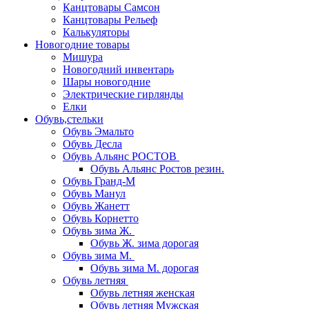
Канцтовары Самсон
Канцтовары Рельеф
Калькуляторы
Новогодние товары
Мишура
Новогодний инвентарь
Шары новогодние
Электрические гирлянды
Елки
Обувь,стельки
Обувь Эмальто
Обувь Десла
Обувь Альянс РОСТОВ
Обувь Альянс Ростов резин.
Обувь Гранд-М
Обувь Манул
Обувь Жанетт
Обувь Корнетто
Обувь зима Ж.
Обувь Ж. зима дорогая
Обувь зима М.
Обувь зима М. дорогая
Обувь летняя
Обувь летняя женская
Обувь летняя Мужская