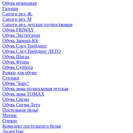
Обувь резиновая
Галоши
Сапоги рез. Ж.
Сапоги рез. М
Сапоги рез. детские,подростковые
Обувь FRIWAY
Обувь Экструзион
Обувь Зарина-Юг
Обувь След Трейдинг
Обувь След Трейдинг ЛЕТО
Обувь Шагах
Обувь Фтора
Обувь Суббота
Рожки для обуви
Стельки
Обувь "Барс"
Обувь зима подросковая детская
Обувь зима ТОМАХ
Обувь Сигма
Обувь Сигма Лето
Постельное бельё
Матрас
Одеяло
Комплект постельного белья
ЛидерТекс