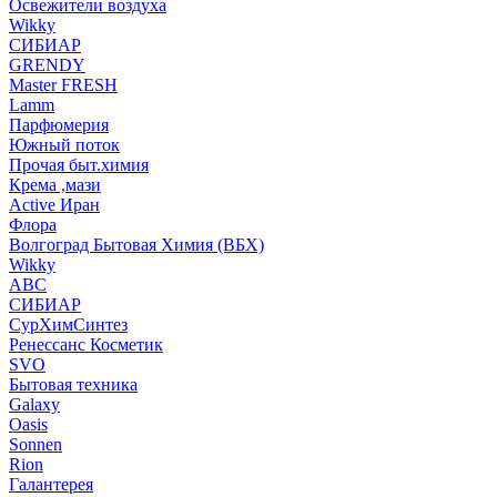
Освежители воздуха
Wikky
СИБИАР
GRENDY
Master FRESH
Lamm
Парфюмерия
Южный поток
Прочая быт.химия
Крема ,мази
Аctive Иран
Флора
Волгоград Бытовая Химия (ВБХ)
Wikky
АВС
СИБИАР
СурХимСинтез
Ренессанс Косметик
SVO
Бытовая техника
Galaxy
Oasis
Sonnen
Rion
Галантерея