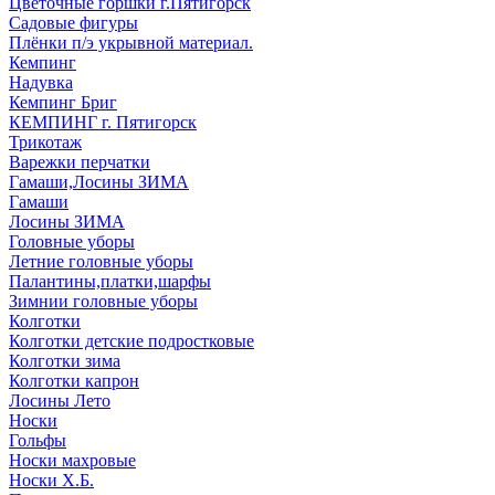
Цветочные горшки г.Пятигорск
Садовые фигуры
Плёнки п/э укрывной материал.
Кемпинг
Надувка
Кемпинг Бриг
КЕМПИНГ г. Пятигорск
Трикотаж
Варежки перчатки
Гамаши,Лосины ЗИМА
Гамаши
Лосины ЗИМА
Головные уборы
Летние головные уборы
Палантины,платки,шарфы
Зимнии головные уборы
Колготки
Колготки детские подростковые
Колготки зима
Колготки капрон
Лосины Лето
Носки
Гольфы
Носки махровые
Носки Х.Б.