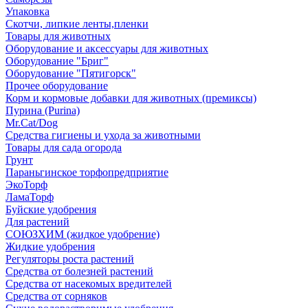
Упаковка
Скотчи, липкие ленты,пленки
Товары для животных
Оборудование и аксессуары для животных
Оборудование "Бриг"
Оборудование "Пятигорск"
Прочее оборудование
Корм и кормовые добавки для животных (премиксы)
Пурина (Purina)
Mr.Cat/Dog
Средства гигиены и ухода за животными
Товары для сада огорода
Грунт
Параньгинское торфопредприятие
ЭкоТорф
ЛамаТорф
Буйские удобрения
Для растений
СОЮЗХИМ (жидкое удобрение)
Жидкие удобрения
Регуляторы роста растений
Средства от болезней растений
Средства от насекомых вредителей
Средства от сорняков