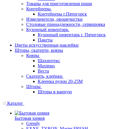
Товары для приготовления пищи
Контейнеры
Контейнеры г.Пятигорск
Измельчители, овощечистки
Столовые принадлежности, сервировка
Кухонный инвентарь
Кухонный инвентарь г. Пятигорск
Пакеты
Цветы искусственные,наклейки
Шторы, скатерти, ковры
Ковры
Шахинтекс
Maximus
Веста
Скатерть, клеёнки
Клеенка рулон 20-25М
Шторы
Шторы в ванную
Каталог
Бытовая химия
Grendy
EXXE, TYRON, Master FRESH