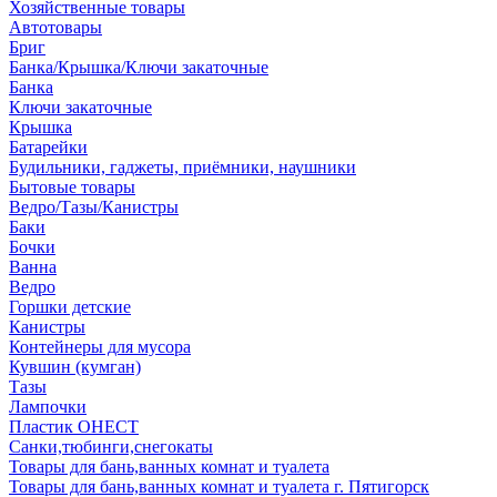
Хозяйственные товары
Автотовары
Бриг
Банка/Крышка/Ключи закаточные
Банка
Ключи закаточные
Крышка
Батарейки
Будильники, гаджеты, приёмники, наушники
Бытовые товары
Ведро/Тазы/Канистры
Баки
Бочки
Ванна
Ведро
Горшки детские
Канистры
Контейнеры для мусора
Кувшин (кумган)
Тазы
Лампочки
Пластик ОНЕСТ
Санки,тюбинги,снегокаты
Товары для бань,ванных комнат и туалета
Товары для бань,ванных комнат и туалета г. Пятигорск