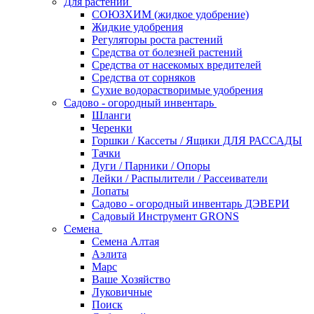
Для растений
СОЮЗХИМ (жидкое удобрение)
Жидкие удобрения
Регуляторы роста растений
Средства от болезней растений
Средства от насекомых вредителей
Средства от сорняков
Сухие водорастворимые удобрения
Садово - огородный инвентарь
Шланги
Черенки
Горшки / Кассеты / Ящики ДЛЯ РАССАДЫ
Тачки
Дуги / Парники / Опоры
Лейки / Распылители / Рассеиватели
Лопаты
Садово - огородный инвентарь ДЭВЕРИ
Садовый Инструмент GRONS
Семена
Семена Алтая
Аэлита
Марс
Ваше Хозяйство
Луковичные
Поиск