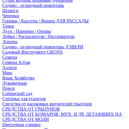
Сухие водорастворимые удобрения
Садово - огородный инвентарь
Шланги
Черенки
Горшки / Кассеты / Ящики ДЛЯ РАССАДЫ
Тачки
Дуги / Парники / Опоры
Лейки / Распылители / Рассеиватели
Лопаты
Садово - огородный инвентарь ДЭВЕРИ
Садовый Инструмент GRONS
Семена
Семена Алтая
Аэлита
Марс
Ваше Хозяйство
Луковичные
Поиск
Сибирский сад
Септики для туалетов
Средства от насекомых вредителей грызунов
СPEДСТВА ОТ ГРЫЗУНОВ
СРЕДСТВА ОТ КОМАРОВ, МУХ, И ДР. ЛЕТАЮЩИХ НА
СРЕДСТВА ОТ МОЛИ
Цветочные горшки