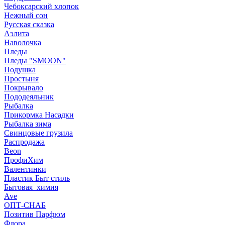
Чебоксарский хлопок
Нежный сон
Русская сказка
Аэлита
Наволочка
Пледы
Пледы "SMOON"
Подушка
Простыня
Покрывало
Пододеяльник
Рыбалка
Прикормка Насадки
Рыбалка зима
Свинцовые грузила
Распродажа
Beon
ПрофиХим
Валентинки
Пластик Быт стиль
Бытовая_химия
Ave
ОПТ-СНАБ
Позитив Парфюм
Флора