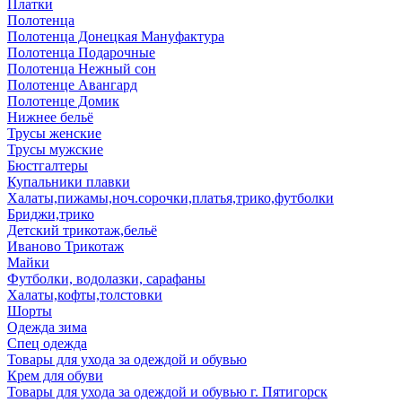
Платки
Полотенца
Полотенца Донецкая Мануфактура
Полотенца Подарочные
Полотенца Нежный сон
Полотенце Авангард
Полотенце Домик
Нижнее бельё
Трусы женские
Трусы мужские
Бюстгалтеры
Купальники плавки
Халаты,пижамы,ноч.сорочки,платья,трико,футболки
Бриджи,трико
Детский трикотаж,бельё
Иваново Трикотаж
Майки
Футболки, водолазки, сарафаны
Халаты,кофты,толстовки
Шорты
Одежда зима
Спец одежда
Товары для ухода за одеждой и обувью
Крем для обуви
Товары для ухода за одеждой и обувью г. Пятигорск