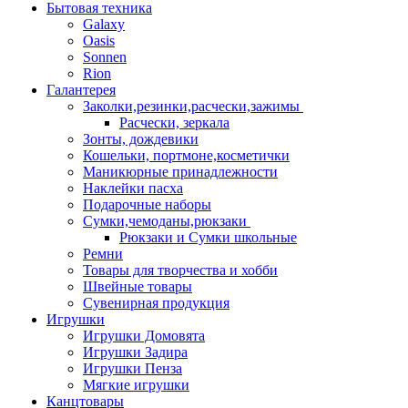
Бытовая техника
Galaxy
Oasis
Sonnen
Rion
Галантерея
Заколки,резинки,расчески,зажимы
Расчески, зеркала
Зонты, дождевики
Кошельки, портмоне,косметички
Маникюрные принадлежности
Наклейки пасха
Подарочные наборы
Сумки,чемоданы,рюкзаки
Рюкзаки и Сумки школьные
Ремни
Товары для творчества и хобби
Швейные товары
Сувенирная продукция
Игрушки
Игрушки Домовята
Игрушки Задира
Игрушки Пенза
Мягкие игрушки
Канцтовары