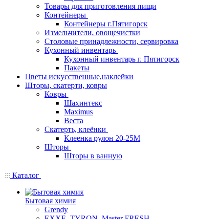
Товары для приготовления пищи
Контейнеры
Контейнеры г.Пятигорск
Измельчители, овощечистки
Столовые принадлежности, сервировка
Кухонный инвентарь
Кухонный инвентарь г. Пятигорск
Пакеты
Цветы искусственные,наклейки
Шторы, скатерти, ковры
Ковры
Шахинтекс
Maximus
Веста
Скатерть, клеёнки
Клеенка рулон 20-25М
Шторы
Шторы в ванную
Каталог
Бытовая химия
Grendy
EXXE, TYRON, Master FRESH