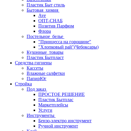
Пластик Быт стиль
Бытовая_химия
Ave
ОПТ-СНАБ
Позитив Парфюм
Флора
Постельное_белье
"Принцесса на горошине"
"Хлопковый рай"(Чебоксары)
Кухонные_товары
Пластик Бытпласт
Средства гигиены
Кассеты
Влажные салфетки
ПапирЮг
Стройка
Под заказ
ПРОСТОЕ РЕШЕНИЕ
Пластик Бытплас
Маркетплейсы
Услуги
Инструменты
Бензо-электро инструмент
Ручной инструмент