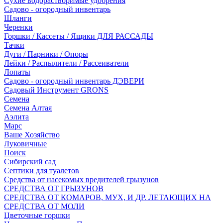
Сухие водорастворимые удобрения
Садово - огородный инвентарь
Шланги
Черенки
Горшки / Кассеты / Ящики ДЛЯ РАССАДЫ
Тачки
Дуги / Парники / Опоры
Лейки / Распылители / Рассеиватели
Лопаты
Садово - огородный инвентарь ДЭВЕРИ
Садовый Инструмент GRONS
Семена
Семена Алтая
Аэлита
Марс
Ваше Хозяйство
Луковичные
Поиск
Сибирский сад
Септики для туалетов
Средства от насекомых вредителей грызунов
СPEДСТВА ОТ ГРЫЗУНОВ
СРЕДСТВА ОТ КОМАРОВ, МУХ, И ДР. ЛЕТАЮЩИХ НА
СРЕДСТВА ОТ МОЛИ
Цветочные горшки