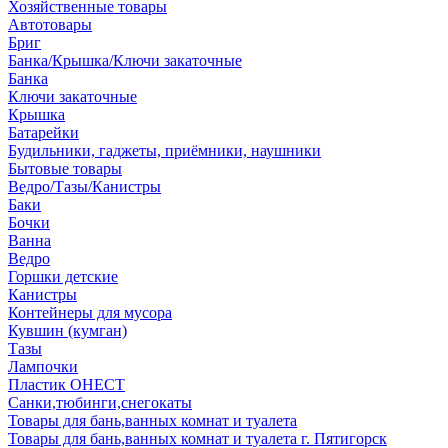
Хозяйственные товары
Автотовары
Бриг
Банка/Крышка/Ключи закаточные
Банка
Ключи закаточные
Крышка
Батарейки
Будильники, гаджеты, приёмники, наушники
Бытовые товары
Ведро/Тазы/Канистры
Баки
Бочки
Ванна
Ведро
Горшки детские
Канистры
Контейнеры для мусора
Кувшин (кумган)
Тазы
Лампочки
Пластик ОНЕСТ
Санки,тюбинги,снегокаты
Товары для бань,ванных комнат и туалета
Товары для бань,ванных комнат и туалета г. Пятигорск