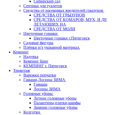
Сибирский сад
Септики для туалетов
Средства от насекомых вредителей грызунов
СPEДСТВА ОТ ГРЫЗУНОВ
СРЕДСТВА ОТ КОМАРОВ, МУХ, И ДР.
ЛЕТАЮЩИХ НА
СРЕДСТВА ОТ МОЛИ
Цветочные горшки
Цветочные горшки г.Пятигорск
Садовые фигуры
Плёнки п/э укрывной материал.
Кемпинг
Надувка
Кемпинг Бриг
КЕМПИНГ г. Пятигорск
Трикотаж
Варежки перчатки
Гамаши,Лосины ЗИМА
Гамаши
Лосины ЗИМА
Головные уборы
Летние головные уборы
Палантины,платки,шарфы
Зимнии головные уборы
Колготки