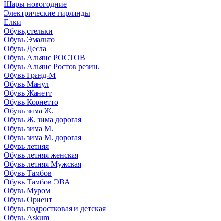
Шары новогодние
Электрические гирлянды
Елки
Обувь,стельки
Обувь Эмальто
Обувь Десла
Обувь Альянс РОСТОВ
Обувь Альянс Ростов резин.
Обувь Гранд-М
Обувь Манул
Обувь Жанетт
Обувь Корнетто
Обувь зима Ж.
Обувь Ж. зима дорогая
Обувь зима М.
Обувь зима М. дорогая
Обувь летняя
Обувь летняя женская
Обувь летняя Мужская
Обувь Тамбов
Обувь Тамбов ЭВА
Обувь Муром
Обувь Ориент
Обувь подростковая и детская
Обувь Askum