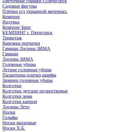
Цветочные горшки г.Пятигорск
Садовые фигуры
Плёнки п/э укрывной материал.
Кемпинг
Надувка
Кемпинг Бриг
КЕМПИНГ г. Пятигорск
Трикотаж
Варежки перчатки
Гамаши,Лосины ЗИМА
Гамаши
Лосины ЗИМА
Головные уборы
Летние головные уборы
Палантины,платки,шарфы
Зимнии головные уборы
Колготки
Колготки детские подростковые
Колготки зима
Колготки капрон
Лосины Лето
Носки
Гольфы
Носки махровые
Носки Х.Б.