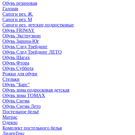
Обувь резиновая
Галоши
Сапоги рез. Ж.
Сапоги рез. М
Сапоги рез. детские,подростковые
Обувь FRIWAY
Обувь Экструзион
Обувь Зарина-Юг
Обувь След Трейдинг
Обувь След Трейдинг ЛЕТО
Обувь Шагах
Обувь Фтора
Обувь Суббота
Рожки для обуви
Стельки
Обувь "Барс"
Обувь зима подросковая детская
Обувь зима ТОМАХ
Обувь Сигма
Обувь Сигма Лето
Постельное бельё
Матрас
Одеяло
Комплект постельного белья
ЛидерТекс