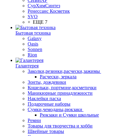
СИБИАР
СурХимСинтез
Ренессанс Косметик
SVO
+ ЕЩЕ 7
Бытовая техника
Galaxy
Oasis
Sonnen
Rion
Галантерея
Заколки,резинки,расчески,зажимы
Расчески, зеркала
Зонты, дождевики
Кошельки, портмоне,косметички
Маникюрные принадлежности
Наклейки пасха
Подарочные наборы
Сумки,чемоданы,рюкзаки
Рюкзаки и Сумки школьные
Ремни
Товары для творчества и хобби
Швейные товары