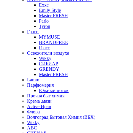
Exxe
Emily Style
Master FRESH
Parlo
Tyron
Грасс
MYMUSE
BRANDFREE
Грасс
Освежители воздуха
Wikky
СИБИАР
GRENDY
Master FRESH
Lamm
Парфюмерия
Южный поток
Прочая быт.химия
Крема ,мази
Аctive Иран
Флора
Волгоград Бытовая Химия (ВБХ)
Wikky
АВС