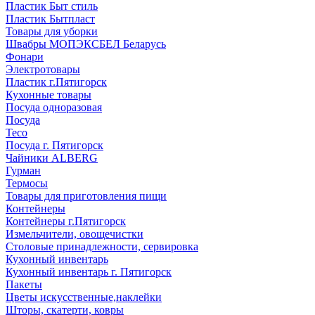
Пластик Быт стиль
Пластик Бытпласт
Товары для уборки
Швабры МОПЭКСБЕЛ Беларусь
Фонари
Электротовары
Пластик г.Пятигорск
Кухонные товары
Посуда одноразовая
Посуда
Teco
Посуда г. Пятигорск
Чайники ALBERG
Гурман
Термосы
Товары для приготовления пищи
Контейнеры
Контейнеры г.Пятигорск
Измельчители, овощечистки
Столовые принадлежности, сервировка
Кухонный инвентарь
Кухонный инвентарь г. Пятигорск
Пакеты
Цветы искусственные,наклейки
Шторы, скатерти, ковры