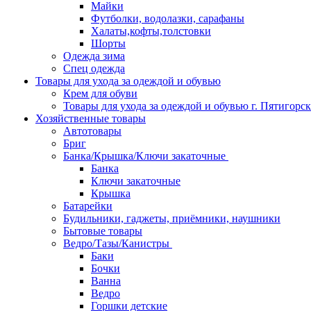
Майки
Футболки, водолазки, сарафаны
Халаты,кофты,толстовки
Шорты
Одежда зима
Спец одежда
Товары для ухода за одеждой и обувью
Крем для обуви
Товары для ухода за одеждой и обувью г. Пятигорск
Хозяйственные товары
Автотовары
Бриг
Банка/Крышка/Ключи закаточные
Банка
Ключи закаточные
Крышка
Батарейки
Будильники, гаджеты, приёмники, наушники
Бытовые товары
Ведро/Тазы/Канистры
Баки
Бочки
Ванна
Ведро
Горшки детские