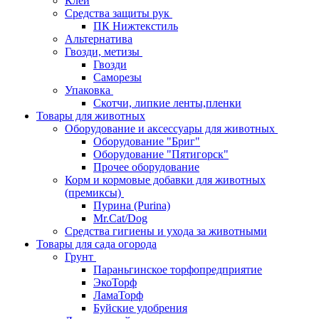
Клей
Средства защиты рук
ПК Нижтекстиль
Альтернатива
Гвозди, метизы
Гвозди
Саморезы
Упаковка
Скотчи, липкие ленты,пленки
Товары для животных
Оборудование и аксессуары для животных
Оборудование "Бриг"
Оборудование "Пятигорск"
Прочее оборудование
Корм и кормовые добавки для животных
(премиксы)
Пурина (Purina)
Mr.Cat/Dog
Средства гигиены и ухода за животными
Товары для сада огорода
Грунт
Параньгинское торфопредприятие
ЭкоТорф
ЛамаТорф
Буйские удобрения