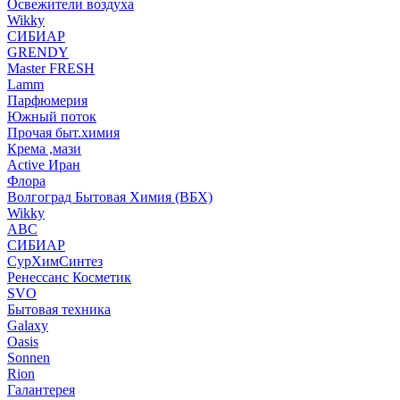
Освежители воздуха
Wikky
СИБИАР
GRENDY
Master FRESH
Lamm
Парфюмерия
Южный поток
Прочая быт.химия
Крема ,мази
Аctive Иран
Флора
Волгоград Бытовая Химия (ВБХ)
Wikky
АВС
СИБИАР
СурХимСинтез
Ренессанс Косметик
SVO
Бытовая техника
Galaxy
Oasis
Sonnen
Rion
Галантерея