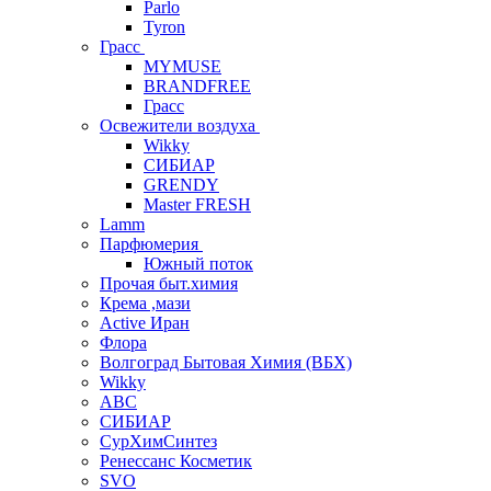
Parlo
Tyron
Грасс
MYMUSE
BRANDFREE
Грасс
Освежители воздуха
Wikky
СИБИАР
GRENDY
Master FRESH
Lamm
Парфюмерия
Южный поток
Прочая быт.химия
Крема ,мази
Аctive Иран
Флора
Волгоград Бытовая Химия (ВБХ)
Wikky
АВС
СИБИАР
СурХимСинтез
Ренессанс Косметик
SVO