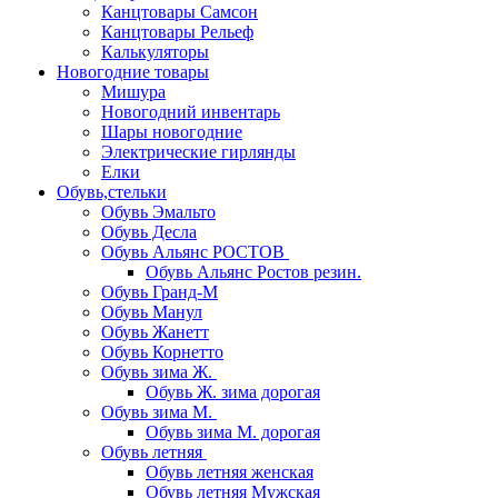
Канцтовары Самсон
Канцтовары Рельеф
Калькуляторы
Новогодние товары
Мишура
Новогодний инвентарь
Шары новогодние
Электрические гирлянды
Елки
Обувь,стельки
Обувь Эмальто
Обувь Десла
Обувь Альянс РОСТОВ
Обувь Альянс Ростов резин.
Обувь Гранд-М
Обувь Манул
Обувь Жанетт
Обувь Корнетто
Обувь зима Ж.
Обувь Ж. зима дорогая
Обувь зима М.
Обувь зима М. дорогая
Обувь летняя
Обувь летняя женская
Обувь летняя Мужская