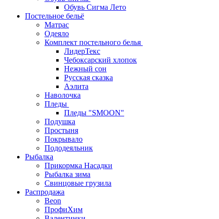
Обувь Сигма Лето
Постельное бельё
Матрас
Одеяло
Комплект постельного белья
ЛидерТекс
Чебоксарский хлопок
Нежный сон
Русская сказка
Аэлита
Наволочка
Пледы
Пледы "SMOON"
Подушка
Простыня
Покрывало
Пододеяльник
Рыбалка
Прикормка Насадки
Рыбалка зима
Свинцовые грузила
Распродажа
Beon
ПрофиХим
Валентинки