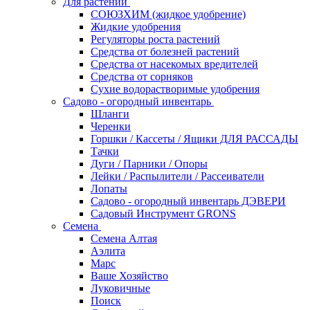
Для растений
СОЮЗХИМ (жидкое удобрение)
Жидкие удобрения
Регуляторы роста растений
Средства от болезней растений
Средства от насекомых вредителей
Средства от сорняков
Сухие водорастворимые удобрения
Садово - огородный инвентарь
Шланги
Черенки
Горшки / Кассеты / Ящики ДЛЯ РАССАДЫ
Тачки
Дуги / Парники / Опоры
Лейки / Распылители / Рассеиватели
Лопаты
Садово - огородный инвентарь ДЭВЕРИ
Садовый Инструмент GRONS
Семена
Семена Алтая
Аэлита
Марс
Ваше Хозяйство
Луковичные
Поиск