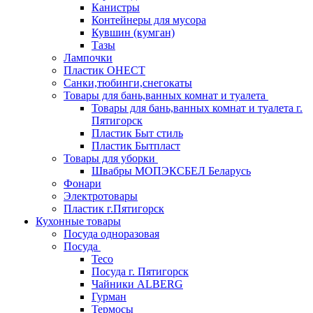
Канистры
Контейнеры для мусора
Кувшин (кумган)
Тазы
Лампочки
Пластик ОНЕСТ
Санки,тюбинги,снегокаты
Товары для бань,ванных комнат и туалета
Товары для бань,ванных комнат и туалета г.
Пятигорск
Пластик Быт стиль
Пластик Бытпласт
Товары для уборки
Швабры МОПЭКСБЕЛ Беларусь
Фонари
Электротовары
Пластик г.Пятигорск
Кухонные товары
Посуда одноразовая
Посуда
Teco
Посуда г. Пятигорск
Чайники ALBERG
Гурман
Термосы