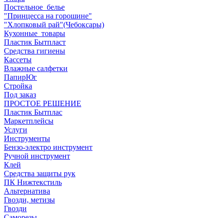
Постельное_белье
"Принцесса на горошине"
"Хлопковый рай"(Чебоксары)
Кухонные_товары
Пластик Бытпласт
Средства гигиены
Кассеты
Влажные салфетки
ПапирЮг
Стройка
Под заказ
ПРОСТОЕ РЕШЕНИЕ
Пластик Бытплас
Маркетплейсы
Услуги
Инструменты
Бензо-электро инструмент
Ручной инструмент
Клей
Средства защиты рук
ПК Нижтекстиль
Альтернатива
Гвозди, метизы
Гвозди
Саморезы