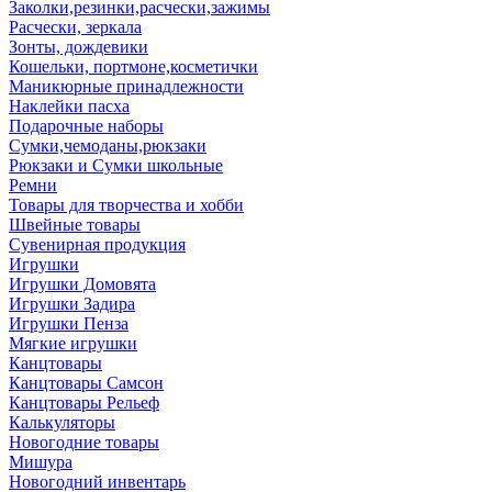
Заколки,резинки,расчески,зажимы
Расчески, зеркала
Зонты, дождевики
Кошельки, портмоне,косметички
Маникюрные принадлежности
Наклейки пасха
Подарочные наборы
Сумки,чемоданы,рюкзаки
Рюкзаки и Сумки школьные
Ремни
Товары для творчества и хобби
Швейные товары
Сувенирная продукция
Игрушки
Игрушки Домовята
Игрушки Задира
Игрушки Пенза
Мягкие игрушки
Канцтовары
Канцтовары Самсон
Канцтовары Рельеф
Калькуляторы
Новогодние товары
Мишура
Новогодний инвентарь