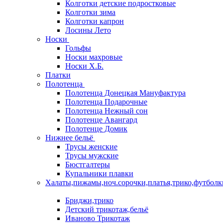
Колготки детские подростковые
Колготки зима
Колготки капрон
Лосины Лето
Носки
Гольфы
Носки махровые
Носки Х.Б.
Платки
Полотенца
Полотенца Донецкая Мануфактура
Полотенца Подарочные
Полотенца Нежный сон
Полотенце Авангард
Полотенце Домик
Нижнее бельё
Трусы женские
Трусы мужские
Бюстгалтеры
Купальники плавки
Халаты,пижамы,ноч.сорочки,платья,трико,футболк
Бриджи,трико
Детский трикотаж,бельё
Иваново Трикотаж