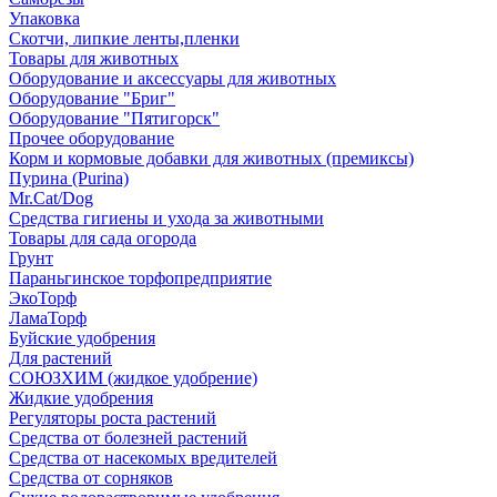
Упаковка
Скотчи, липкие ленты,пленки
Товары для животных
Оборудование и аксессуары для животных
Оборудование "Бриг"
Оборудование "Пятигорск"
Прочее оборудование
Корм и кормовые добавки для животных (премиксы)
Пурина (Purina)
Mr.Cat/Dog
Средства гигиены и ухода за животными
Товары для сада огорода
Грунт
Параньгинское торфопредприятие
ЭкоТорф
ЛамаТорф
Буйские удобрения
Для растений
СОЮЗХИМ (жидкое удобрение)
Жидкие удобрения
Регуляторы роста растений
Средства от болезней растений
Средства от насекомых вредителей
Средства от сорняков