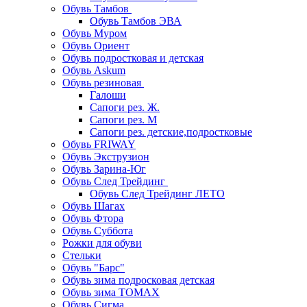
Обувь Тамбов
Обувь Тамбов ЭВА
Обувь Муром
Обувь Ориент
Обувь подростковая и детская
Обувь Askum
Обувь резиновая
Галоши
Сапоги рез. Ж.
Сапоги рез. М
Сапоги рез. детские,подростковые
Обувь FRIWAY
Обувь Экструзион
Обувь Зарина-Юг
Обувь След Трейдинг
Обувь След Трейдинг ЛЕТО
Обувь Шагах
Обувь Фтора
Обувь Суббота
Рожки для обуви
Стельки
Обувь "Барс"
Обувь зима подросковая детская
Обувь зима ТОМАХ
Обувь Сигма