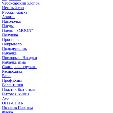
Чебоксарский хлопок
Нежный сон
Русская сказка
Аэлита
Наволочка
Пледы
Пледы "SMOON"
Подушка
Простыня
Покрывало
Пододеяльник
Рыбалка
Прикормка Насадки
Рыбалка зима
Свинцовые грузила
Распродажа
Beon
ПрофиХим
Валентинки
Пластик Быт стиль
Бытовая_химия
Ave
ОПТ-СНАБ
Позитив Парфюм
Флора