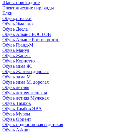
Шары новогодние
Электрические гирлянды
Елки
Обувь,стельки
Обувь Эмальто
Обувь Десла
Обувь Альянс РОСТОВ
Обувь Альянс Ростов резин.
Обувь Гранд-М
Обувь Манул
Обувь Жанетт
Обувь Корнетто
Обувь зима Ж.
Обувь Ж. зима дорогая
Обувь зима М.
Обувь зима М. дорогая
Обувь летняя
Обувь летняя женская
Обувь летняя Мужская
Обувь Тамбов
Обувь Тамбов ЭВА
Обувь Муром
Обувь Ориент
Обувь подростковая и детская
Обувь Askum