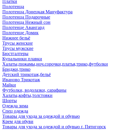
Платки
Полотенца
Полотенца Донецкая Мануфактура
Полотенца Подарочные
Полотенца Нежный сон
Полотенце Авангард
Полотенце Домик
Нижнее бельё
Трусы женские
Трусы мужские
Бюстгалтеры
Купальники плавки
Халаты,пижамы,ноч.сорочки,платья,трико,футболки
Бриджи,трико
Детский трикотаж,бельё
Иваново Трикотаж
Майки
Футболки, водолазки, сарафаны
Халаты,кофты,толстовки
Шорты
Одежда зима
Спец одежда
Товары для ухода за одеждой и обувью
Крем для обуви
Товары для ухода за одеждой и обувью г. Пятигорск