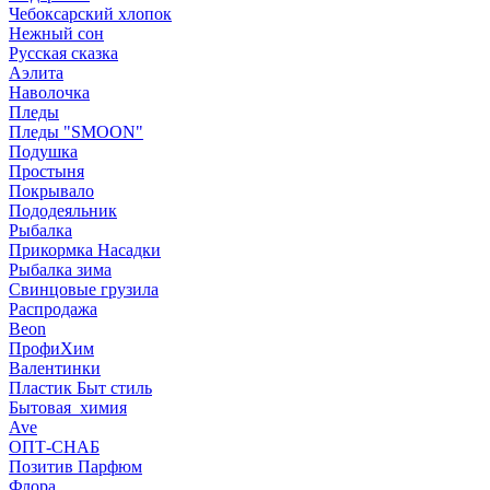
Чебоксарский хлопок
Нежный сон
Русская сказка
Аэлита
Наволочка
Пледы
Пледы "SMOON"
Подушка
Простыня
Покрывало
Пододеяльник
Рыбалка
Прикормка Насадки
Рыбалка зима
Свинцовые грузила
Распродажа
Beon
ПрофиХим
Валентинки
Пластик Быт стиль
Бытовая_химия
Ave
ОПТ-СНАБ
Позитив Парфюм
Флора