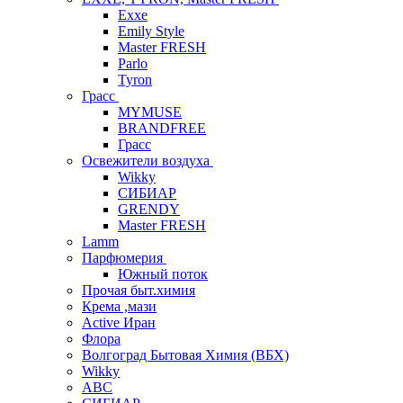
Exxe
Emily Style
Master FRESH
Parlo
Tyron
Грасс
MYMUSE
BRANDFREE
Грасс
Освежители воздуха
Wikky
СИБИАР
GRENDY
Master FRESH
Lamm
Парфюмерия
Южный поток
Прочая быт.химия
Крема ,мази
Аctive Иран
Флора
Волгоград Бытовая Химия (ВБХ)
Wikky
АВС