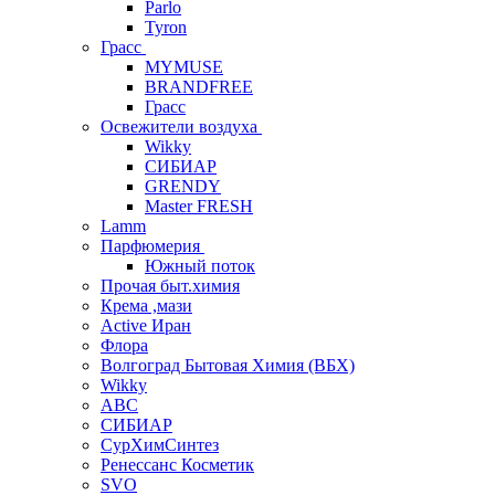
Parlo
Tyron
Грасс
MYMUSE
BRANDFREE
Грасс
Освежители воздуха
Wikky
СИБИАР
GRENDY
Master FRESH
Lamm
Парфюмерия
Южный поток
Прочая быт.химия
Крема ,мази
Аctive Иран
Флора
Волгоград Бытовая Химия (ВБХ)
Wikky
АВС
СИБИАР
СурХимСинтез
Ренессанс Косметик
SVO