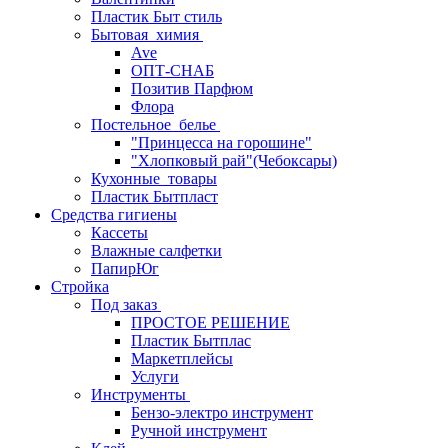
Пластик Быт стиль
Бытовая_химия
Ave
ОПТ-СНАБ
Позитив Парфюм
Флора
Постельное_белье
"Принцесса на горошине"
"Хлопковый рай"(Чебоксары)
Кухонные_товары
Пластик Бытпласт
Средства гигиены
Кассеты
Влажные салфетки
ПапирЮг
Стройка
Под заказ
ПРОСТОЕ РЕШЕНИЕ
Пластик Бытплас
Маркетплейсы
Услуги
Инструменты
Бензо-электро инструмент
Ручной инструмент