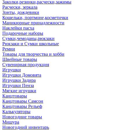
Заколки,резинки,расчески,зажимы
Расчески, зеркала
Зонты, дождевики
Кошельки, портмоне,косметички
Маникюрные принадлежности
Наклейки пасха
Подарочные наборы
Сумки,чемоданы,рюкзаки
Рюкзаки и Сумки школьные
Ремни
Товары для творчества и хобби
Швейные товары
Сувенирная продукция
Игрушки
Игрушки Домовята
Игрушки Задира
Игрушки Пенза
Мягкие игрушки
Канцтовары
Канцтовары Самсон
Канцтовары Рельеф
Калькуляторы
Новогодние товары
Мишура
Новогодний инвентарь