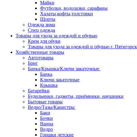
Майки
Футболки, водолазки, сарафаны
Халаты,кофты,толстовки
Шорты
Одежда зима
Спец одежда
Товары для ухода за одеждой и обувью
Крем для обуви
Товары для ухода за одеждой и обувью г. Пятигорск
Хозяйственные товары
Автотовары
Бриг
Банка/Крышка/Ключи закаточные
Банка
Ключи закаточные
Крышка
Батарейки
Будильники, гаджеты, приёмники, наушники
Бытовые товары
Ведро/Тазы/Канистры
Баки
Бочки
Ванна
Ведро
Горшки детские