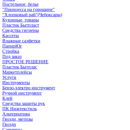
Постельное_белье
"Принцесса на горошине"
"Хлопковый рай"(Чебоксары)
Кухонные_товары
Пластик Бытпласт
Средства гигиены
Кассеты
Влажные салфетки
ПапирЮг
Стройка
Под заказ
ПРОСТОЕ РЕШЕНИЕ
Пластик Бытплас
Маркетплейсы
Услуги
Инструменты
Бензо-электро инструмент
Ручной инструмент
Клей
Средства защиты рук
ПК Нижтекстиль
Альтернатива
Гвозди, метизы
Гвозди
Саморезы