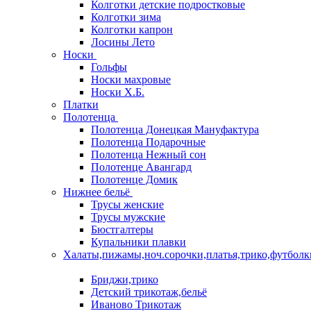
Колготки детские подростковые
Колготки зима
Колготки капрон
Лосины Лето
Носки
Гольфы
Носки махровые
Носки Х.Б.
Платки
Полотенца
Полотенца Донецкая Мануфактура
Полотенца Подарочные
Полотенца Нежный сон
Полотенце Авангард
Полотенце Домик
Нижнее бельё
Трусы женские
Трусы мужские
Бюстгалтеры
Купальники плавки
Халаты,пижамы,ноч.сорочки,платья,трико,футболк
Бриджи,трико
Детский трикотаж,бельё
Иваново Трикотаж