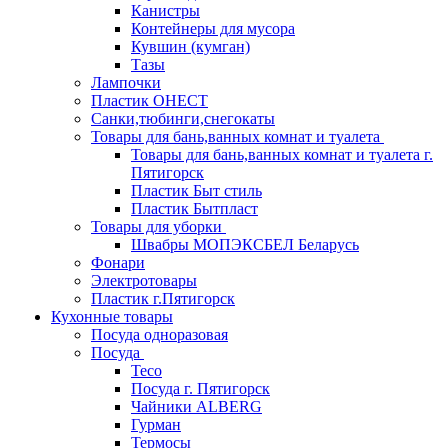
Канистры
Контейнеры для мусора
Кувшин (кумган)
Тазы
Лампочки
Пластик ОНЕСТ
Санки,тюбинги,снегокаты
Товары для бань,ванных комнат и туалета
Товары для бань,ванных комнат и туалета г.
Пятигорск
Пластик Быт стиль
Пластик Бытпласт
Товары для уборки
Швабры МОПЭКСБЕЛ Беларусь
Фонари
Электротовары
Пластик г.Пятигорск
Кухонные товары
Посуда одноразовая
Посуда
Teco
Посуда г. Пятигорск
Чайники ALBERG
Гурман
Термосы