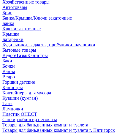
Хозяйственные товары
Автотовары
Бриг
Банка/Крышка/Ключи закаточные
Банка
Ключи закаточные
Крышка
Батарейки
Будильники, гаджеты, приёмники, наушники
Бытовые товары
Ведро/Тазы/Канистры
Баки
Бочки
Ванна
Ведро
Горшки детские
Канистры
Контейнеры для мусора
Кувшин (кумган)
Тазы
Лампочки
Пластик ОНЕСТ
Санки,тюбинги,снегокаты
Товары для бань,ванных комнат и туалета
Товары для бань,ванных комнат и туалета г. Пятигорск