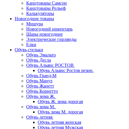
Канцтовары Самсон
Канцтовары Рельеф
Калькуляторы
Новогодние товары
Мишура
Новогодний инвентарь
Шары новогодние
Электрические гирлянды
Елки
Обувь,стельки
Обувь Эмальто
Обувь Десла
Обувь Альянс РОСТОВ
Обувь Альянс Ростов резин.
Обувь Гранд-М
Обувь Манул
Обувь Жанетт
Обувь Корнетто
Обувь зима Ж.
Обувь Ж. зима дорогая
Обувь зима М.
Обувь зима М. дорогая
Обувь летняя
Обувь летняя женская
Обувь летняя Мужская