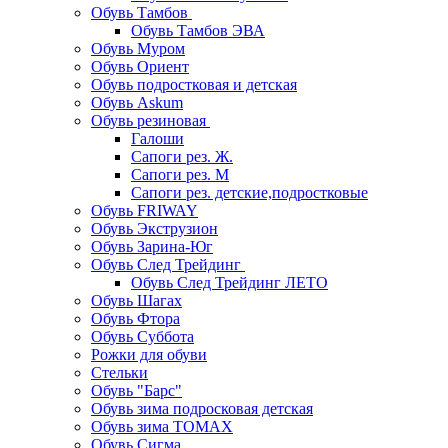
Обувь Тамбов
Обувь Тамбов ЭВА
Обувь Муром
Обувь Ориент
Обувь подростковая и детская
Обувь Askum
Обувь резиновая
Галоши
Сапоги рез. Ж.
Сапоги рез. М
Сапоги рез. детские,подростковые
Обувь FRIWAY
Обувь Экструзион
Обувь Зарина-Юг
Обувь След Трейдинг
Обувь След Трейдинг ЛЕТО
Обувь Шагах
Обувь Фтора
Обувь Суббота
Рожки для обуви
Стельки
Обувь "Барс"
Обувь зима подросковая детская
Обувь зима ТОМАХ
Обувь Сигма