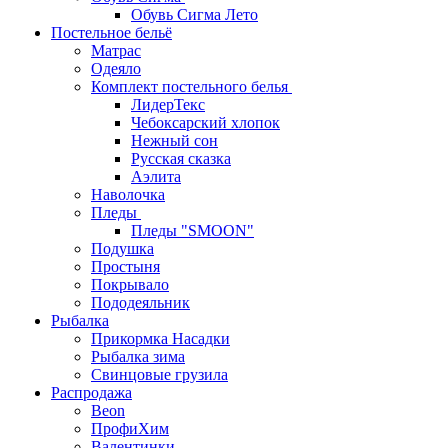
Обувь Сигма Лето
Постельное бельё
Матрас
Одеяло
Комплект постельного белья
ЛидерТекс
Чебоксарский хлопок
Нежный сон
Русская сказка
Аэлита
Наволочка
Пледы
Пледы "SMOON"
Подушка
Простыня
Покрывало
Пододеяльник
Рыбалка
Прикормка Насадки
Рыбалка зима
Свинцовые грузила
Распродажа
Beon
ПрофиХим
Валентинки