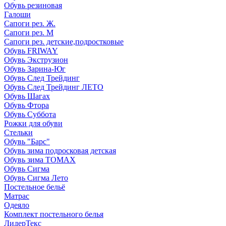
Обувь резиновая
Галоши
Сапоги рез. Ж.
Сапоги рез. М
Сапоги рез. детские,подростковые
Обувь FRIWAY
Обувь Экструзион
Обувь Зарина-Юг
Обувь След Трейдинг
Обувь След Трейдинг ЛЕТО
Обувь Шагах
Обувь Фтора
Обувь Суббота
Рожки для обуви
Стельки
Обувь "Барс"
Обувь зима подросковая детская
Обувь зима ТОМАХ
Обувь Сигма
Обувь Сигма Лето
Постельное бельё
Матрас
Одеяло
Комплект постельного белья
ЛидерТекс