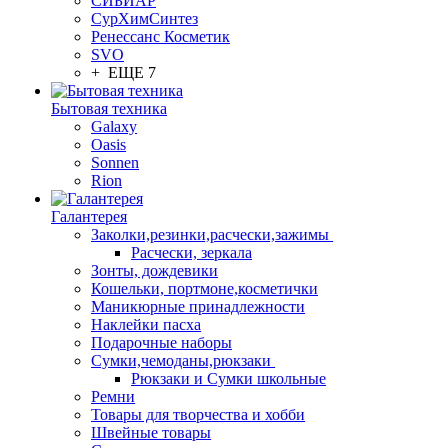
СИБИАР
СурХимСинтез
Ренессанс Косметик
SVO
+ ЕЩЕ 7
Бытовая техника
Galaxy
Oasis
Sonnen
Rion
Галантерея
Заколки,резинки,расчески,зажимы
Расчески, зеркала
Зонты, дождевики
Кошельки, портмоне,косметички
Маникюрные принадлежности
Наклейки пасха
Подарочные наборы
Сумки,чемоданы,рюкзаки
Рюкзаки и Сумки школьные
Ремни
Товары для творчества и хобби
Швейные товары