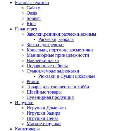
Бытовая техника
Galaxy
Oasis
Sonnen
Rion
Галантерея
Заколки,резинки,расчески,зажимы
Расчески, зеркала
Зонты, дождевики
Кошельки, портмоне,косметички
Маникюрные принадлежности
Наклейки пасха
Подарочные наборы
Сумки,чемоданы,рюкзаки
Рюкзаки и Сумки школьные
Ремни
Товары для творчества и хобби
Швейные товары
Сувенирная продукция
Игрушки
Игрушки Домовята
Игрушки Задира
Игрушки Пенза
Мягкие игрушки
Канцтовары