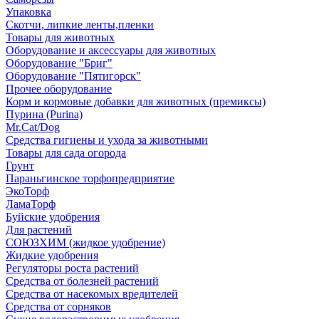
Упаковка
Скотчи, липкие ленты,пленки
Товары для животных
Оборудование и аксессуары для животных
Оборудование "Бриг"
Оборудование "Пятигорск"
Прочее оборудование
Корм и кормовые добавки для животных (премиксы)
Пурина (Purina)
Mr.Cat/Dog
Средства гигиены и ухода за животными
Товары для сада огорода
Грунт
Параньгинское торфопредприятие
ЭкоТорф
ЛамаТорф
Буйские удобрения
Для растений
СОЮЗХИМ (жидкое удобрение)
Жидкие удобрения
Регуляторы роста растений
Средства от болезней растений
Средства от насекомых вредителей
Средства от сорняков