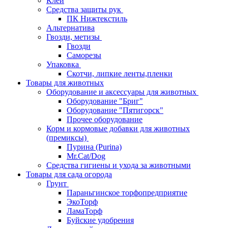
Клей
Средства защиты рук
ПК Нижтекстиль
Альтернатива
Гвозди, метизы
Гвозди
Саморезы
Упаковка
Скотчи, липкие ленты,пленки
Товары для животных
Оборудование и аксессуары для животных
Оборудование "Бриг"
Оборудование "Пятигорск"
Прочее оборудование
Корм и кормовые добавки для животных
(премиксы)
Пурина (Purina)
Mr.Cat/Dog
Средства гигиены и ухода за животными
Товары для сада огорода
Грунт
Параньгинское торфопредприятие
ЭкоТорф
ЛамаТорф
Буйские удобрения