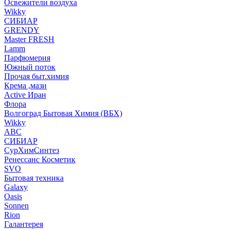
Освежители воздуха
Wikky
СИБИАР
GRENDY
Master FRESH
Lamm
Парфюмерия
Южный поток
Прочая быт.химия
Крема ,мази
Аctive Иран
Флора
Волгоград Бытовая Химия (ВБХ)
Wikky
АВС
СИБИАР
СурХимСинтез
Ренессанс Косметик
SVO
Бытовая техника
Galaxy
Oasis
Sonnen
Rion
Галантерея