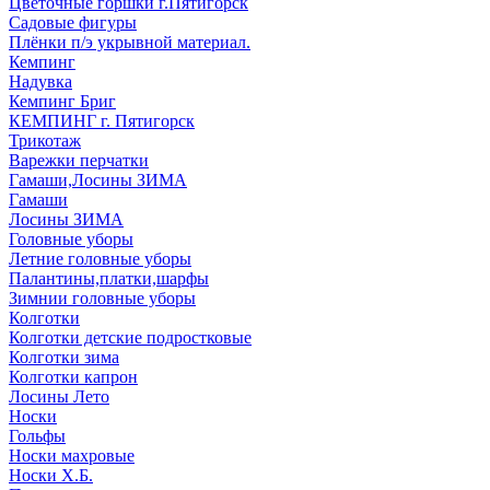
Цветочные горшки г.Пятигорск
Садовые фигуры
Плёнки п/э укрывной материал.
Кемпинг
Надувка
Кемпинг Бриг
КЕМПИНГ г. Пятигорск
Трикотаж
Варежки перчатки
Гамаши,Лосины ЗИМА
Гамаши
Лосины ЗИМА
Головные уборы
Летние головные уборы
Палантины,платки,шарфы
Зимнии головные уборы
Колготки
Колготки детские подростковые
Колготки зима
Колготки капрон
Лосины Лето
Носки
Гольфы
Носки махровые
Носки Х.Б.