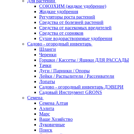
Для растений
СОЮЗХИМ (жидкое удобрение)
Жидкие удобрения
Регуляторы роста растений
Средства от болезней растений
Средства от насекомых вредителей
Средства от сорняков
Сухие водорастворимые удобрения
Садово - огородный инвентарь
Шланги
Черенки
Горшки / Кассеты / Ящики ДЛЯ РАССАДЫ
Тачки
Дуги / Парники / Опоры
Лейки / Распылители / Рассеиватели
Лопаты
Садово - огородный инвентарь ДЭВЕРИ
Садовый Инструмент GRONS
Семена
Семена Алтая
Аэлита
Марс
Ваше Хозяйство
Луковичные
Поиск