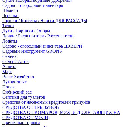
Сухие водорастворимые удобрения
Садово - огородный инвентарь
Шланги
Черенки
Горшки / Кассеты / Ящики ДЛЯ РАССАДЫ
Тачки
Дуги / Парники / Опоры
Лейки / Распылители / Рассеиватели
Лопаты
Садово - огородный инвентарь ДЭВЕРИ
Садовый Инструмент GRONS
Семена
Семена Алтая
Аэлита
Марс
Ваше Хозяйство
Луковичные
Поиск
Сибирский сад
Септики для туалетов
Средства от насекомых вредителей грызунов
СPEДСТВА ОТ ГРЫЗУНОВ
СРЕДСТВА ОТ КОМАРОВ, МУХ, И ДР. ЛЕТАЮЩИХ НА
СРЕДСТВА ОТ МОЛИ
Цветочные горшки