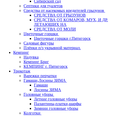
Сибирский сад
Септики для туалетов
Средства от насекомых вредителей грызунов
СPEДСТВА ОТ ГРЫЗУНОВ
СРЕДСТВА ОТ КОМАРОВ, МУХ, И ДР.
ЛЕТАЮЩИХ НА
СРЕДСТВА ОТ МОЛИ
Цветочные горшки
Цветочные горшки г.Пятигорск
Садовые фигуры
Плёнки п/э укрывной материал.
Кемпинг
Надувка
Кемпинг Бриг
КЕМПИНГ г. Пятигорск
Трикотаж
Варежки перчатки
Гамаши,Лосины ЗИМА
Гамаши
Лосины ЗИМА
Головные уборы
Летние головные уборы
Палантины,платки,шарфы
Зимнии головные уборы
Колготки