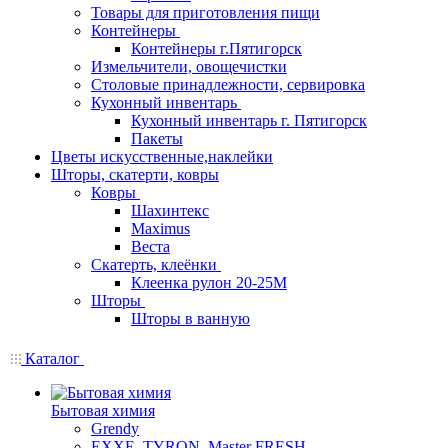
Товары для приготовления пищи
Контейнеры
Контейнеры г.Пятигорск
Измельчители, овощечистки
Столовые принадлежности, сервировка
Кухонный инвентарь
Кухонный инвентарь г. Пятигорск
Пакеты
Цветы искусственные,наклейки
Шторы, скатерти, ковры
Ковры
Шахинтекс
Maximus
Веста
Скатерть, клеёнки
Клеенка рулон 20-25М
Шторы
Шторы в ванную
Каталог
Бытовая химия
Grendy
EXXE, TYRON, Master FRESH