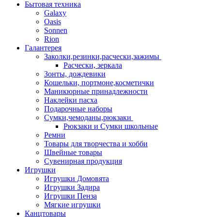
Бытовая техника
Galaxy
Oasis
Sonnen
Rion
Галантерея
Заколки,резинки,расчески,зажимы
Расчески, зеркала
Зонты, дождевики
Кошельки, портмоне,косметички
Маникюрные принадлежности
Наклейки пасха
Подарочные наборы
Сумки,чемоданы,рюкзаки
Рюкзаки и Сумки школьные
Ремни
Товары для творчества и хобби
Швейные товары
Сувенирная продукция
Игрушки
Игрушки Домовята
Игрушки Задира
Игрушки Пенза
Мягкие игрушки
Канцтовары