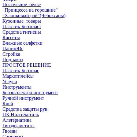
Постельное_белье
"Принцесса на горошине"
"Хлопковый рай"(Чебоксары)
Кухонные_товары
Пластик Бытпласт
Средства гигиены
Кассеты
Влажные салфетки
ПапирЮг
Стройка
Под заказ
ПРОСТОЕ РЕШЕНИЕ
Пластик Бытплас
Маркетплейсы
Услуги
Инструменты
Бензо-электро инструмент
Ручной инструмент
Клей
Средства защиты рук
ПК Нижтекстиль
Альтернатива
Гвозди, метизы
Гвозди
Саморезы