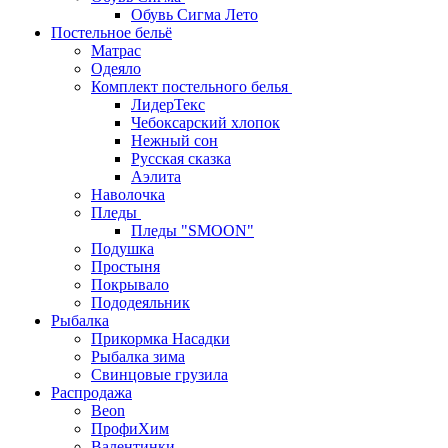
Обувь Сигма Лето
Постельное бельё
Матрас
Одеяло
Комплект постельного белья
ЛидерТекс
Чебоксарский хлопок
Нежный сон
Русская сказка
Аэлита
Наволочка
Пледы
Пледы "SMOON"
Подушка
Простыня
Покрывало
Пододеяльник
Рыбалка
Прикормка Насадки
Рыбалка зима
Свинцовые грузила
Распродажа
Beon
ПрофиХим
Валентинки