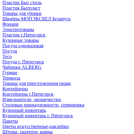
Пластик Быт стиль
Пластик Бытпласт
Товары для уборки
Швабры МОПЭКСБЕЛ Беларусь
Фонари
Электротовары
Пластик г.Пятигорск
Кухонные товары
Посуда одноразовая
Посуда
Teco
Посуда г. Пятигорск
Чайники ALBERG
Гурман
Термосы
Товары для приготовления пищи
Контейнеры
Контейнеры г.Пятигорск
Измельчители, овощечистки
Столовые принадлежности, сервировка
Кухонный инвентарь
Кухонный инвентарь г. Пятигорск
Пакеты
Цветы искусственные,наклейки
Шторы, скатерти, ковры