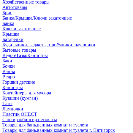
Хозяйственные товары
Автотовары
Бриг
Банка/Крышка/Ключи закаточные
Банка
Ключи закаточные
Крышка
Батарейки
Будильники, гаджеты, приёмники, наушники
Бытовые товары
Ведро/Тазы/Канистры
Баки
Бочки
Ванна
Ведро
Горшки детские
Канистры
Контейнеры для мусора
Кувшин (кумган)
Тазы
Лампочки
Пластик ОНЕСТ
Санки,тюбинги,снегокаты
Товары для бань,ванных комнат и туалета
Товары для бань,ванных комнат и туалета г. Пятигорск