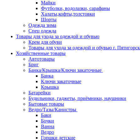
Майки
Футболки, водолазки, сарафаны
Халаты,кофты,толстовки
Шорты
Одежда зима
Спец одежда
Товары для ухода за одеждой и обувью
Крем для обуви
Товары для ухода за одеждой и обувью г. Пятигорск
Хозяйственные товары
Автотовары
Бриг
Банка/Крышка/Ключи закаточные
Банка
Ключи закаточные
Крышка
Батарейки
Будильники, гаджеты, приёмники, наушники
Бытовые товары
Ведро/Тазы/Канистры
Баки
Бочки
Ванна
Ведро
Горшки детские