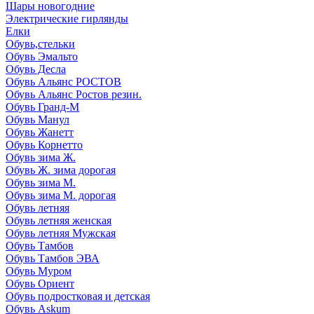
Шары новогодние
Электрические гирлянды
Елки
Обувь,стельки
Обувь Эмальто
Обувь Десла
Обувь Альянс РОСТОВ
Обувь Альянс Ростов резин.
Обувь Гранд-М
Обувь Манул
Обувь Жанетт
Обувь Корнетто
Обувь зима Ж.
Обувь Ж. зима дорогая
Обувь зима М.
Обувь зима М. дорогая
Обувь летняя
Обувь летняя женская
Обувь летняя Мужская
Обувь Тамбов
Обувь Тамбов ЭВА
Обувь Муром
Обувь Ориент
Обувь подростковая и детская
Обувь Askum