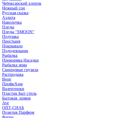
Чебоксарский хлопок
Нежный сон
Русская сказка
Аэлита
Наволочка
Пледы
Пледы "SMOON"
Подушка
Простыня
Покрывало
Пододеяльник
Рыбалка
Прикормка Насадки
Рыбалка зима
Свинцовые грузила
Распродажа
Beon
ПрофиХим
Валентинки
Пластик Быт стиль
Бытовая_химия
Ave
ОПТ-СНАБ
Позитив Парфюм
Флора