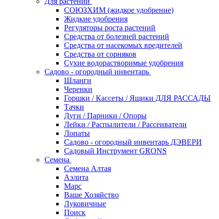
Для растений
СОЮЗХИМ (жидкое удобрение)
Жидкие удобрения
Регуляторы роста растений
Средства от болезней растений
Средства от насекомых вредителей
Средства от сорняков
Сухие водорастворимые удобрения
Садово - огородный инвентарь
Шланги
Черенки
Горшки / Кассеты / Ящики ДЛЯ РАССАДЫ
Тачки
Дуги / Парники / Опоры
Лейки / Распылители / Рассеиватели
Лопаты
Садово - огородный инвентарь ДЭВЕРИ
Садовый Инструмент GRONS
Семена
Семена Алтая
Аэлита
Марс
Ваше Хозяйство
Луковичные
Поиск