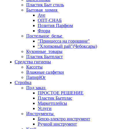
Пластик Быт стиль
Бытовая_химия
Ave
ОПТ-СНАБ
Позитив Парфюм
Флора
Постельное_белье
"Принцесса на горошине"
"Хлопковый рай"(Чебоксары)
Кухонные_товары
Пластик Бытпласт
Средства гигиены
Кассеты
Влажные салфетки
ПапирЮг
Стройка
Под заказ
ПРОСТОЕ РЕШЕНИЕ
Пластик Бытплас
Маркетплейсы
Услуги
Инструменты
Бензо-электро инструмент
Ручной инструмент