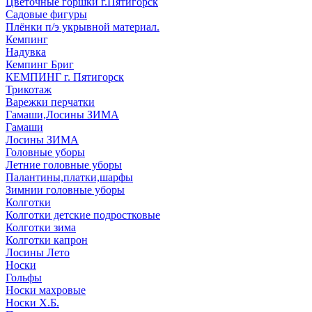
Цветочные горшки г.Пятигорск
Садовые фигуры
Плёнки п/э укрывной материал.
Кемпинг
Надувка
Кемпинг Бриг
КЕМПИНГ г. Пятигорск
Трикотаж
Варежки перчатки
Гамаши,Лосины ЗИМА
Гамаши
Лосины ЗИМА
Головные уборы
Летние головные уборы
Палантины,платки,шарфы
Зимнии головные уборы
Колготки
Колготки детские подростковые
Колготки зима
Колготки капрон
Лосины Лето
Носки
Гольфы
Носки махровые
Носки Х.Б.