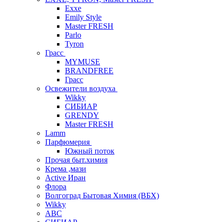
Exxe
Emily Style
Master FRESH
Parlo
Tyron
Грасс
MYMUSE
BRANDFREE
Грасс
Освежители воздуха
Wikky
СИБИАР
GRENDY
Master FRESH
Lamm
Парфюмерия
Южный поток
Прочая быт.химия
Крема ,мази
Аctive Иран
Флора
Волгоград Бытовая Химия (ВБХ)
Wikky
АВС