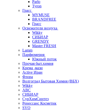
Parlo
Tyron
Грасс
MYMUSE
BRANDFREE
Грасс
Освежители воздуха
Wikky
СИБИАР
GRENDY
Master FRESH
Lamm
Парфюмерия
Южный поток
Прочая быт.химия
Крема ,мази
Аctive Иран
Флора
Волгоград Бытовая Химия (ВБХ)
Wikky
АВС
СИБИАР
СурХимСинтез
Ренессанс Косметик
SVO