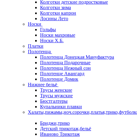
Колготки детские подростковые
Колготки зима
Колготки капрон
Лосины Лето
Носки
Гольфы
Носки махровые
Носки Х.Б.
Платки
Полотенца
Полотенца Донецкая Мануфактура
Полотенца Подарочные
Полотенца Нежный сон
Полотенце Авангард
Полотенце Домик
Нижнее бельё
Трусы женские
Трусы мужские
Бюстгалтеры
Купальники плавки
Халаты,пижамы,ноч.сорочки,платья,трико,футболк
Бриджи,трико
Детский трикотаж,бельё
Иваново Трикотаж