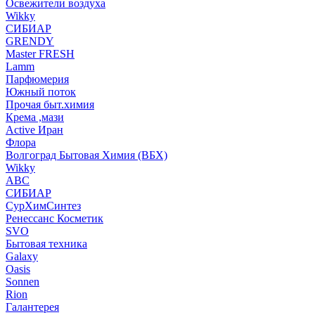
Освежители воздуха
Wikky
СИБИАР
GRENDY
Master FRESH
Lamm
Парфюмерия
Южный поток
Прочая быт.химия
Крема ,мази
Аctive Иран
Флора
Волгоград Бытовая Химия (ВБХ)
Wikky
АВС
СИБИАР
СурХимСинтез
Ренессанс Косметик
SVO
Бытовая техника
Galaxy
Oasis
Sonnen
Rion
Галантерея