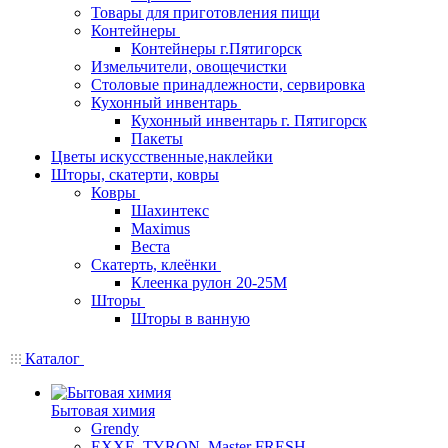
Товары для приготовления пищи
Контейнеры
Контейнеры г.Пятигорск
Измельчители, овощечистки
Столовые принадлежности, сервировка
Кухонный инвентарь
Кухонный инвентарь г. Пятигорск
Пакеты
Цветы искусственные,наклейки
Шторы, скатерти, ковры
Ковры
Шахинтекс
Maximus
Веста
Скатерть, клеёнки
Клеенка рулон 20-25М
Шторы
Шторы в ванную
Каталог
Бытовая химия
Grendy
EXXE, TYRON, Master FRESH