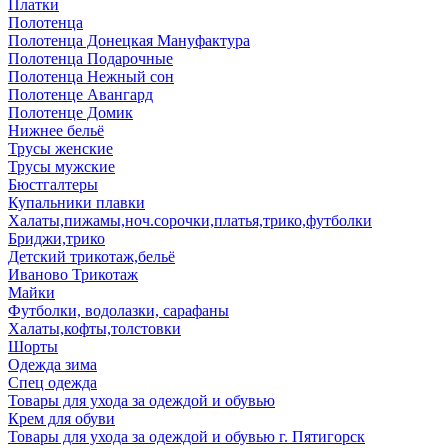
Платки
Полотенца
Полотенца Донецкая Мануфактура
Полотенца Подарочные
Полотенца Нежный сон
Полотенце Авангард
Полотенце Домик
Нижнее бельё
Трусы женские
Трусы мужские
Бюстгалтеры
Купальники плавки
Халаты,пижамы,ноч.сорочки,платья,трико,футболки
Бриджи,трико
Детский трикотаж,бельё
Иваново Трикотаж
Майки
Футболки, водолазки, сарафаны
Халаты,кофты,толстовки
Шорты
Одежда зима
Спец одежда
Товары для ухода за одеждой и обувью
Крем для обуви
Товары для ухода за одеждой и обувью г. Пятигорск