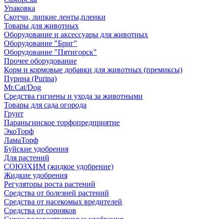
Упаковка
Скотчи, липкие ленты,пленки
Товары для животных
Оборудование и аксессуары для животных
Оборудование "Бриг"
Оборудование "Пятигорск"
Прочее оборудование
Корм и кормовые добавки для животных (премиксы)
Пурина (Purina)
Mr.Cat/Dog
Средства гигиены и ухода за животными
Товары для сада огорода
Грунт
Параньгинское торфопредприятие
ЭкоТорф
ЛамаТорф
Буйские удобрения
Для растений
СОЮЗХИМ (жидкое удобрение)
Жидкие удобрения
Регуляторы роста растений
Средства от болезней растений
Средства от насекомых вредителей
Средства от сорняков