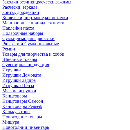
Заколки,резинки,расчески,зажимы
Расчески, зеркала
Зонты, дождевики
Кошельки, портмоне,косметички
Маникюрные принадлежности
Наклейки пасха
Подарочные наборы
Сумки,чемоданы,рюкзаки
Рюкзаки и Сумки школьные
Ремни
Товары для творчества и хобби
Швейные товары
Сувенирная продукция
Игрушки
Игрушки Домовята
Игрушки Задира
Игрушки Пенза
Мягкие игрушки
Канцтовары
Канцтовары Самсон
Канцтовары Рельеф
Калькуляторы
Новогодние товары
Мишура
Новогодний инвентарь