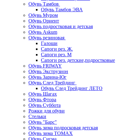
Обувь Тамбов
Обувь Тамбов ЭВА
Обувь Муром
Обувь Ориент
Обувь подростковая и детская
Обувь Askum
Обувь резиновая
Галоши
Сапоги рез. Ж.
Сапоги рез. М
Сапоги рез. детские,подростковые
Обувь FRIWAY
Обувь Экструзион
Обувь Зарина-Юг
Обувь След Трейдинг
Обувь След Трейдинг ЛЕТО
Обувь Шагах
Обувь Фтора
Обувь Суббота
Рожки для обуви
Стельки
Обувь "Барс"
Обувь зима подросковая детская
Обувь зима ТОМАХ
Обувь Сигма