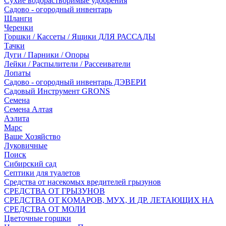
Сухие водорастворимые удобрения
Садово - огородный инвентарь
Шланги
Черенки
Горшки / Кассеты / Ящики ДЛЯ РАССАДЫ
Тачки
Дуги / Парники / Опоры
Лейки / Распылители / Рассеиватели
Лопаты
Садово - огородный инвентарь ДЭВЕРИ
Садовый Инструмент GRONS
Семена
Семена Алтая
Аэлита
Марс
Ваше Хозяйство
Луковичные
Поиск
Сибирский сад
Септики для туалетов
Средства от насекомых вредителей грызунов
СPEДСТВА ОТ ГРЫЗУНОВ
СРЕДСТВА ОТ КОМАРОВ, МУХ, И ДР. ЛЕТАЮЩИХ НА
СРЕДСТВА ОТ МОЛИ
Цветочные горшки