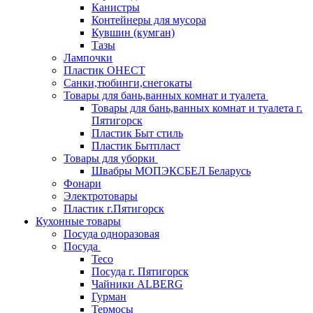
Канистры
Контейнеры для мусора
Кувшин (кумган)
Тазы
Лампочки
Пластик ОНЕСТ
Санки,тюбинги,снегокаты
Товары для бань,ванных комнат и туалета
Товары для бань,ванных комнат и туалета г.
Пятигорск
Пластик Быт стиль
Пластик Бытпласт
Товары для уборки
Швабры МОПЭКСБЕЛ Беларусь
Фонари
Электротовары
Пластик г.Пятигорск
Кухонные товары
Посуда одноразовая
Посуда
Teco
Посуда г. Пятигорск
Чайники ALBERG
Гурман
Термосы