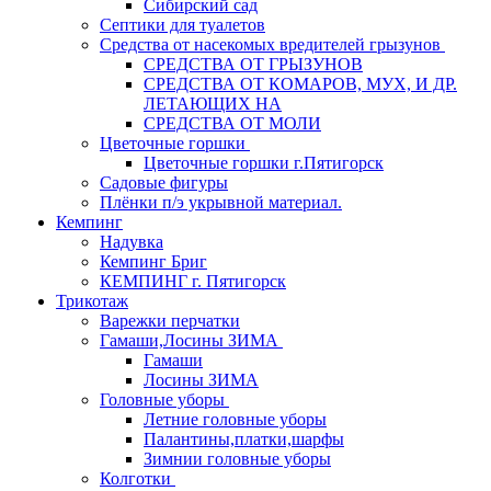
Сибирский сад
Септики для туалетов
Средства от насекомых вредителей грызунов
СPEДСТВА ОТ ГРЫЗУНОВ
СРЕДСТВА ОТ КОМАРОВ, МУХ, И ДР.
ЛЕТАЮЩИХ НА
СРЕДСТВА ОТ МОЛИ
Цветочные горшки
Цветочные горшки г.Пятигорск
Садовые фигуры
Плёнки п/э укрывной материал.
Кемпинг
Надувка
Кемпинг Бриг
КЕМПИНГ г. Пятигорск
Трикотаж
Варежки перчатки
Гамаши,Лосины ЗИМА
Гамаши
Лосины ЗИМА
Головные уборы
Летние головные уборы
Палантины,платки,шарфы
Зимнии головные уборы
Колготки