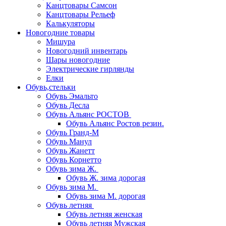
Канцтовары Самсон
Канцтовары Рельеф
Калькуляторы
Новогодние товары
Мишура
Новогодний инвентарь
Шары новогодние
Электрические гирлянды
Елки
Обувь,стельки
Обувь Эмальто
Обувь Десла
Обувь Альянс РОСТОВ
Обувь Альянс Ростов резин.
Обувь Гранд-М
Обувь Манул
Обувь Жанетт
Обувь Корнетто
Обувь зима Ж.
Обувь Ж. зима дорогая
Обувь зима М.
Обувь зима М. дорогая
Обувь летняя
Обувь летняя женская
Обувь летняя Мужская