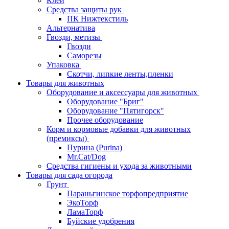
Клей
Средства защиты рук
ПК Нижтекстиль
Альтернатива
Гвозди, метизы
Гвозди
Саморезы
Упаковка
Скотчи, липкие ленты,пленки
Товары для животных
Оборудование и аксессуары для животных
Оборудование "Бриг"
Оборудование "Пятигорск"
Прочее оборудование
Корм и кормовые добавки для животных
(премиксы)
Пурина (Purina)
Mr.Cat/Dog
Средства гигиены и ухода за животными
Товары для сада огорода
Грунт
Параньгинское торфопредприятие
ЭкоТорф
ЛамаТорф
Буйские удобрения