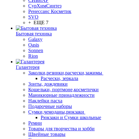
СИБИАР
СурХимСинтез
Ренессанс Косметик
SVO
+ ЕЩЕ 7
Бытовая техника
Galaxy
Oasis
Sonnen
Rion
Галантерея
Заколки,резинки,расчески,зажимы
Расчески, зеркала
Зонты, дождевики
Кошельки, портмоне,косметички
Маникюрные принадлежности
Наклейки пасха
Подарочные наборы
Сумки,чемоданы,рюкзаки
Рюкзаки и Сумки школьные
Ремни
Товары для творчества и хобби
Швейные товары