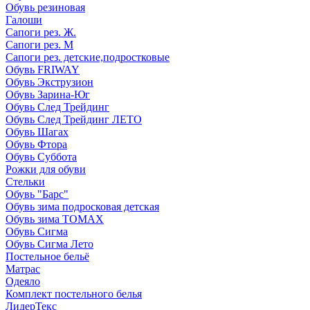
Обувь резиновая
Галоши
Сапоги рез. Ж.
Сапоги рез. М
Сапоги рез. детские,подростковые
Обувь FRIWAY
Обувь Экструзион
Обувь Зарина-Юг
Обувь След Трейдинг
Обувь След Трейдинг ЛЕТО
Обувь Шагах
Обувь Фтора
Обувь Суббота
Рожки для обуви
Стельки
Обувь "Барс"
Обувь зима подросковая детская
Обувь зима ТОМАХ
Обувь Сигма
Обувь Сигма Лето
Постельное бельё
Матрас
Одеяло
Комплект постельного белья
ЛидерТекс