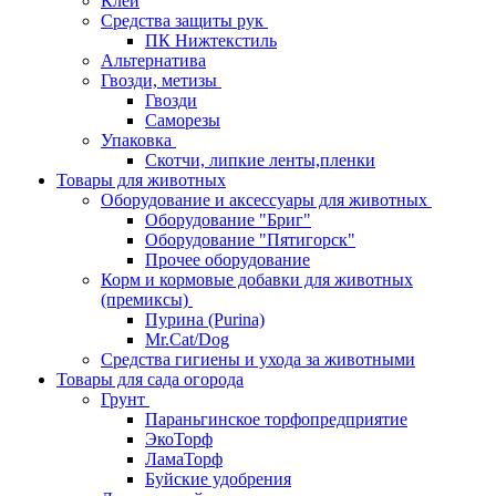
Клей
Средства защиты рук
ПК Нижтекстиль
Альтернатива
Гвозди, метизы
Гвозди
Саморезы
Упаковка
Скотчи, липкие ленты,пленки
Товары для животных
Оборудование и аксессуары для животных
Оборудование "Бриг"
Оборудование "Пятигорск"
Прочее оборудование
Корм и кормовые добавки для животных
(премиксы)
Пурина (Purina)
Mr.Cat/Dog
Средства гигиены и ухода за животными
Товары для сада огорода
Грунт
Параньгинское торфопредприятие
ЭкоТорф
ЛамаТорф
Буйские удобрения