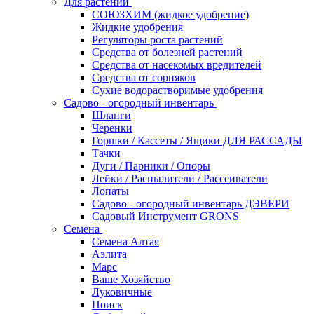
Для растений
СОЮЗХИМ (жидкое удобрение)
Жидкие удобрения
Регуляторы роста растений
Средства от болезней растений
Средства от насекомых вредителей
Средства от сорняков
Сухие водорастворимые удобрения
Садово - огородный инвентарь
Шланги
Черенки
Горшки / Кассеты / Ящики ДЛЯ РАССАДЫ
Тачки
Дуги / Парники / Опоры
Лейки / Распылители / Рассеиватели
Лопаты
Садово - огородный инвентарь ДЭВЕРИ
Садовый Инструмент GRONS
Семена
Семена Алтая
Аэлита
Марс
Ваше Хозяйство
Луковичные
Поиск