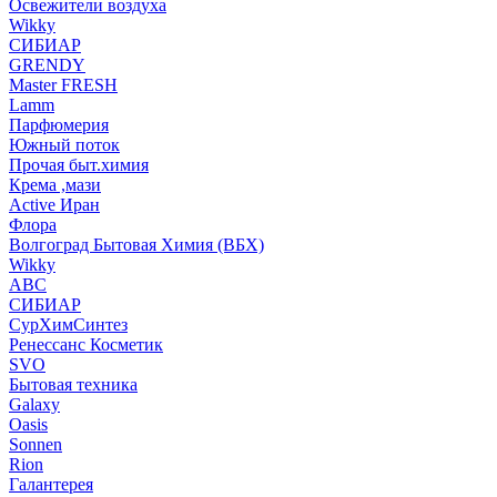
Освежители воздуха
Wikky
СИБИАР
GRENDY
Master FRESH
Lamm
Парфюмерия
Южный поток
Прочая быт.химия
Крема ,мази
Аctive Иран
Флора
Волгоград Бытовая Химия (ВБХ)
Wikky
АВС
СИБИАР
СурХимСинтез
Ренессанс Косметик
SVO
Бытовая техника
Galaxy
Oasis
Sonnen
Rion
Галантерея