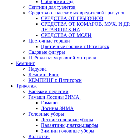
Сибирский сад
Септики для туалетов
Средства от насекомых вредителей грызунов
СPEДСТВА ОТ ГРЫЗУНОВ
СРЕДСТВА ОТ КОМАРОВ, МУХ, И ДР.
ЛЕТАЮЩИХ НА
СРЕДСТВА ОТ МОЛИ
Цветочные горшки
Цветочные горшки г.Пятигорск
Садовые фигуры
Плёнки п/э укрывной материал.
Кемпинг
Надувка
Кемпинг Бриг
КЕМПИНГ г. Пятигорск
Трикотаж
Варежки перчатки
Гамаши,Лосины ЗИМА
Гамаши
Лосины ЗИМА
Головные уборы
Летние головные уборы
Палантины,платки,шарфы
Зимнии головные уборы
Колготки