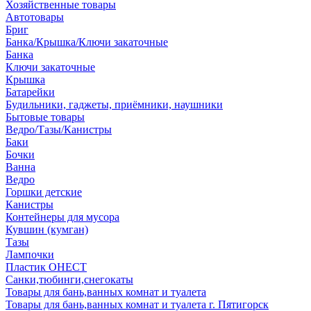
Хозяйственные товары
Автотовары
Бриг
Банка/Крышка/Ключи закаточные
Банка
Ключи закаточные
Крышка
Батарейки
Будильники, гаджеты, приёмники, наушники
Бытовые товары
Ведро/Тазы/Канистры
Баки
Бочки
Ванна
Ведро
Горшки детские
Канистры
Контейнеры для мусора
Кувшин (кумган)
Тазы
Лампочки
Пластик ОНЕСТ
Санки,тюбинги,снегокаты
Товары для бань,ванных комнат и туалета
Товары для бань,ванных комнат и туалета г. Пятигорск