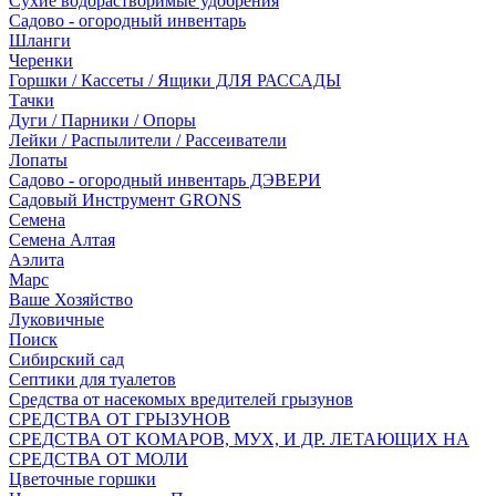
Сухие водорастворимые удобрения
Садово - огородный инвентарь
Шланги
Черенки
Горшки / Кассеты / Ящики ДЛЯ РАССАДЫ
Тачки
Дуги / Парники / Опоры
Лейки / Распылители / Рассеиватели
Лопаты
Садово - огородный инвентарь ДЭВЕРИ
Садовый Инструмент GRONS
Семена
Семена Алтая
Аэлита
Марс
Ваше Хозяйство
Луковичные
Поиск
Сибирский сад
Септики для туалетов
Средства от насекомых вредителей грызунов
СPEДСТВА ОТ ГРЫЗУНОВ
СРЕДСТВА ОТ КОМАРОВ, МУХ, И ДР. ЛЕТАЮЩИХ НА
СРЕДСТВА ОТ МОЛИ
Цветочные горшки