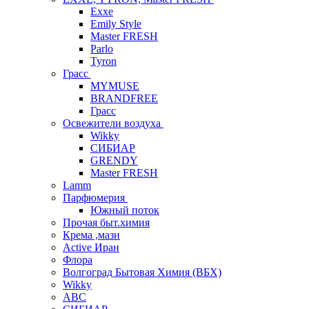
Exxe
Emily Style
Master FRESH
Parlo
Tyron
Грасс
MYMUSE
BRANDFREE
Грасс
Освежители воздуха
Wikky
СИБИАР
GRENDY
Master FRESH
Lamm
Парфюмерия
Южный поток
Прочая быт.химия
Крема ,мази
Аctive Иран
Флора
Волгоград Бытовая Химия (ВБХ)
Wikky
АВС