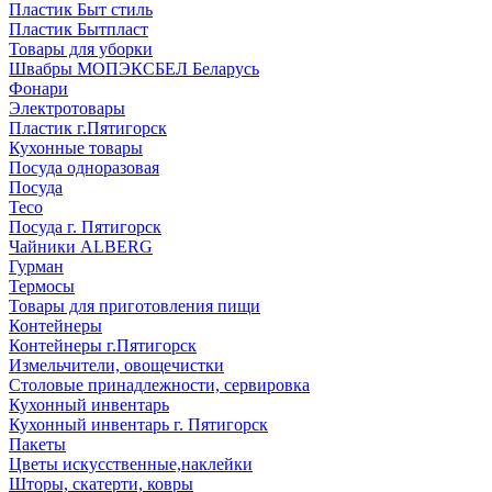
Пластик Быт стиль
Пластик Бытпласт
Товары для уборки
Швабры МОПЭКСБЕЛ Беларусь
Фонари
Электротовары
Пластик г.Пятигорск
Кухонные товары
Посуда одноразовая
Посуда
Teco
Посуда г. Пятигорск
Чайники ALBERG
Гурман
Термосы
Товары для приготовления пищи
Контейнеры
Контейнеры г.Пятигорск
Измельчители, овощечистки
Столовые принадлежности, сервировка
Кухонный инвентарь
Кухонный инвентарь г. Пятигорск
Пакеты
Цветы искусственные,наклейки
Шторы, скатерти, ковры