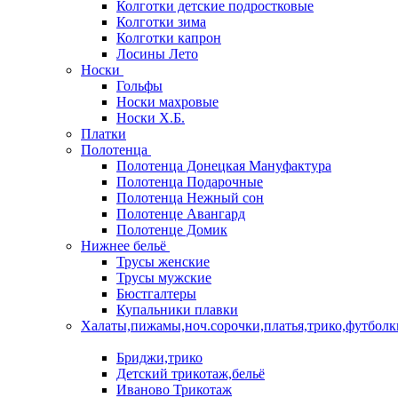
Колготки детские подростковые
Колготки зима
Колготки капрон
Лосины Лето
Носки
Гольфы
Носки махровые
Носки Х.Б.
Платки
Полотенца
Полотенца Донецкая Мануфактура
Полотенца Подарочные
Полотенца Нежный сон
Полотенце Авангард
Полотенце Домик
Нижнее бельё
Трусы женские
Трусы мужские
Бюстгалтеры
Купальники плавки
Халаты,пижамы,ноч.сорочки,платья,трико,футболк
Бриджи,трико
Детский трикотаж,бельё
Иваново Трикотаж