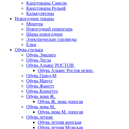
Канцтовары Самсон
Канцтовары Рельеф
Калькуляторы
Новогодние товары
Мишура
Новогодний инвентарь
Шары новогодние
Электрические гирлянды
Елки
Обувь,стельки
Обувь Эмальто
Обувь Десла
Обувь Альянс РОСТОВ
Обувь Альянс Ростов резин.
Обувь Гранд-М
Обувь Манул
Обувь Жанетт
Обувь Корнетто
Обувь зима Ж.
Обувь Ж. зима дорогая
Обувь зима М.
Обувь зима М. дорогая
Обувь летняя
Обувь летняя женская
Обувь летняя Мужская