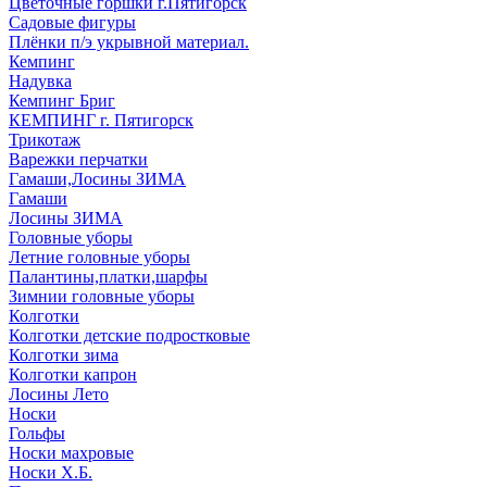
Цветочные горшки г.Пятигорск
Садовые фигуры
Плёнки п/э укрывной материал.
Кемпинг
Надувка
Кемпинг Бриг
КЕМПИНГ г. Пятигорск
Трикотаж
Варежки перчатки
Гамаши,Лосины ЗИМА
Гамаши
Лосины ЗИМА
Головные уборы
Летние головные уборы
Палантины,платки,шарфы
Зимнии головные уборы
Колготки
Колготки детские подростковые
Колготки зима
Колготки капрон
Лосины Лето
Носки
Гольфы
Носки махровые
Носки Х.Б.