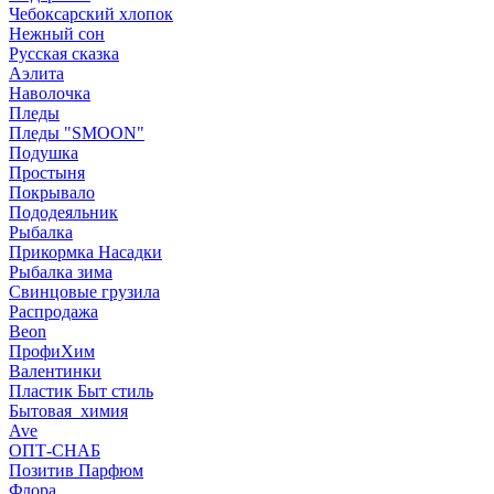
Чебоксарский хлопок
Нежный сон
Русская сказка
Аэлита
Наволочка
Пледы
Пледы "SMOON"
Подушка
Простыня
Покрывало
Пододеяльник
Рыбалка
Прикормка Насадки
Рыбалка зима
Свинцовые грузила
Распродажа
Beon
ПрофиХим
Валентинки
Пластик Быт стиль
Бытовая_химия
Ave
ОПТ-СНАБ
Позитив Парфюм
Флора