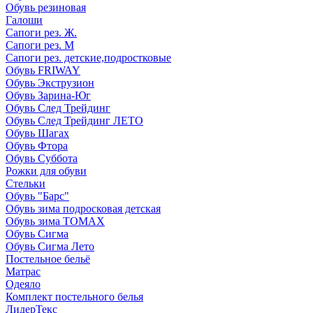
Обувь резиновая
Галоши
Сапоги рез. Ж.
Сапоги рез. М
Сапоги рез. детские,подростковые
Обувь FRIWAY
Обувь Экструзион
Обувь Зарина-Юг
Обувь След Трейдинг
Обувь След Трейдинг ЛЕТО
Обувь Шагах
Обувь Фтора
Обувь Суббота
Рожки для обуви
Стельки
Обувь "Барс"
Обувь зима подросковая детская
Обувь зима ТОМАХ
Обувь Сигма
Обувь Сигма Лето
Постельное бельё
Матрас
Одеяло
Комплект постельного белья
ЛидерТекс