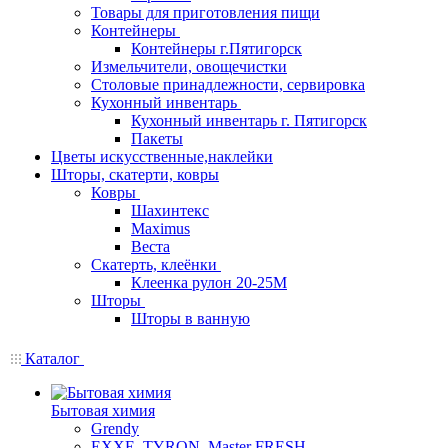
Товары для приготовления пищи
Контейнеры
Контейнеры г.Пятигорск
Измельчители, овощечистки
Столовые принадлежности, сервировка
Кухонный инвентарь
Кухонный инвентарь г. Пятигорск
Пакеты
Цветы искусственные,наклейки
Шторы, скатерти, ковры
Ковры
Шахинтекс
Maximus
Веста
Скатерть, клеёнки
Клеенка рулон 20-25М
Шторы
Шторы в ванную
Каталог
Бытовая химия
Grendy
EXXE, TYRON, Master FRESH