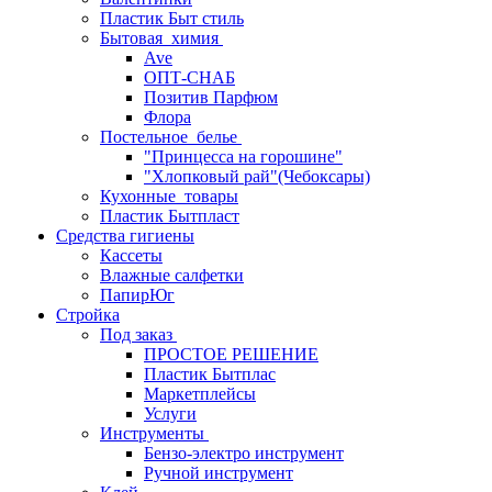
Пластик Быт стиль
Бытовая_химия
Ave
ОПТ-СНАБ
Позитив Парфюм
Флора
Постельное_белье
"Принцесса на горошине"
"Хлопковый рай"(Чебоксары)
Кухонные_товары
Пластик Бытпласт
Средства гигиены
Кассеты
Влажные салфетки
ПапирЮг
Стройка
Под заказ
ПРОСТОЕ РЕШЕНИЕ
Пластик Бытплас
Маркетплейсы
Услуги
Инструменты
Бензо-электро инструмент
Ручной инструмент