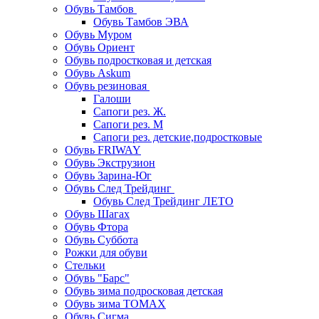
Обувь Тамбов
Обувь Тамбов ЭВА
Обувь Муром
Обувь Ориент
Обувь подростковая и детская
Обувь Askum
Обувь резиновая
Галоши
Сапоги рез. Ж.
Сапоги рез. М
Сапоги рез. детские,подростковые
Обувь FRIWAY
Обувь Экструзион
Обувь Зарина-Юг
Обувь След Трейдинг
Обувь След Трейдинг ЛЕТО
Обувь Шагах
Обувь Фтора
Обувь Суббота
Рожки для обуви
Стельки
Обувь "Барс"
Обувь зима подросковая детская
Обувь зима ТОМАХ
Обувь Сигма