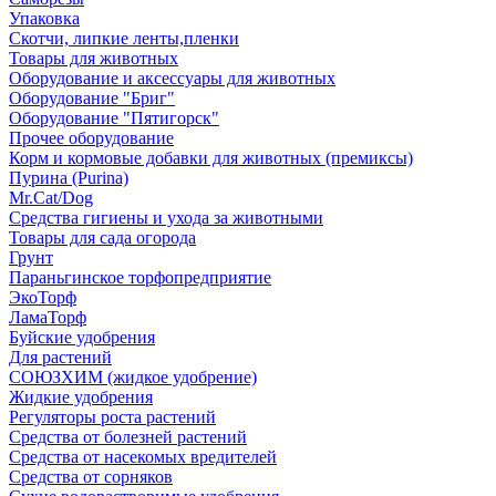
Упаковка
Скотчи, липкие ленты,пленки
Товары для животных
Оборудование и аксессуары для животных
Оборудование "Бриг"
Оборудование "Пятигорск"
Прочее оборудование
Корм и кормовые добавки для животных (премиксы)
Пурина (Purina)
Mr.Cat/Dog
Средства гигиены и ухода за животными
Товары для сада огорода
Грунт
Параньгинское торфопредприятие
ЭкоТорф
ЛамаТорф
Буйские удобрения
Для растений
СОЮЗХИМ (жидкое удобрение)
Жидкие удобрения
Регуляторы роста растений
Средства от болезней растений
Средства от насекомых вредителей
Средства от сорняков