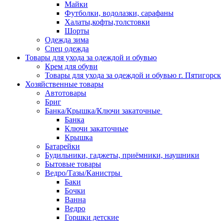
Майки
Футболки, водолазки, сарафаны
Халаты,кофты,толстовки
Шорты
Одежда зима
Спец одежда
Товары для ухода за одеждой и обувью
Крем для обуви
Товары для ухода за одеждой и обувью г. Пятигорск
Хозяйственные товары
Автотовары
Бриг
Банка/Крышка/Ключи закаточные
Банка
Ключи закаточные
Крышка
Батарейки
Будильники, гаджеты, приёмники, наушники
Бытовые товары
Ведро/Тазы/Канистры
Баки
Бочки
Ванна
Ведро
Горшки детские