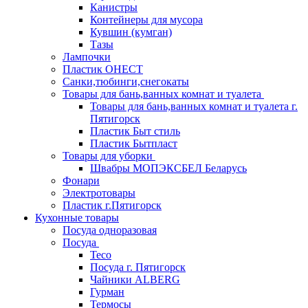
Канистры
Контейнеры для мусора
Кувшин (кумган)
Тазы
Лампочки
Пластик ОНЕСТ
Санки,тюбинги,снегокаты
Товары для бань,ванных комнат и туалета
Товары для бань,ванных комнат и туалета г.
Пятигорск
Пластик Быт стиль
Пластик Бытпласт
Товары для уборки
Швабры МОПЭКСБЕЛ Беларусь
Фонари
Электротовары
Пластик г.Пятигорск
Кухонные товары
Посуда одноразовая
Посуда
Teco
Посуда г. Пятигорск
Чайники ALBERG
Гурман
Термосы