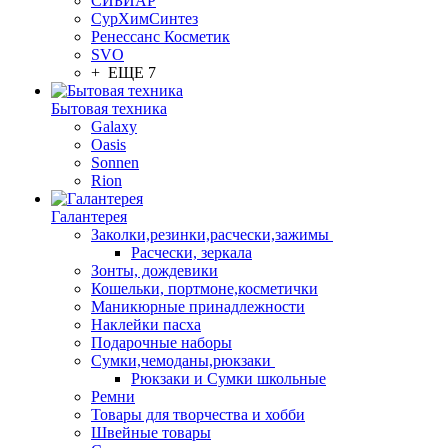
СИБИАР
СурХимСинтез
Ренессанс Косметик
SVO
+ ЕЩЕ 7
Бытовая техника
Galaxy
Oasis
Sonnen
Rion
Галантерея
Заколки,резинки,расчески,зажимы
Расчески, зеркала
Зонты, дождевики
Кошельки, портмоне,косметички
Маникюрные принадлежности
Наклейки пасха
Подарочные наборы
Сумки,чемоданы,рюкзаки
Рюкзаки и Сумки школьные
Ремни
Товары для творчества и хобби
Швейные товары