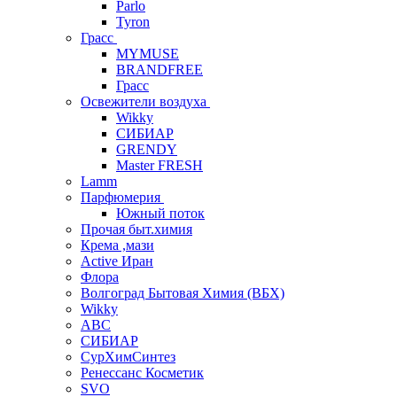
Parlo
Tyron
Грасс
MYMUSE
BRANDFREE
Грасс
Освежители воздуха
Wikky
СИБИАР
GRENDY
Master FRESH
Lamm
Парфюмерия
Южный поток
Прочая быт.химия
Крема ,мази
Аctive Иран
Флора
Волгоград Бытовая Химия (ВБХ)
Wikky
АВС
СИБИАР
СурХимСинтез
Ренессанс Косметик
SVO