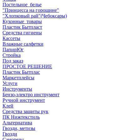
Постельное_белье
"Принцесса на горошине"
"Хлопковый рай"(Чебоксары)
Кухонные_товары
Пластик Бытпласт
Средства гигиены
Кассеты
Влажные салфетки
ПапирЮг
Стройка
Под заказ
ПРОСТОЕ РЕШЕНИЕ
Пластик Бытплас
Маркетплейсы
Услуги
Инструменты
Бензо-электро инструмент
Ручной инструмент
Клей
Средства защиты рук
ПК Нижтекстиль
Альтернатива
Гвозди, метизы
Гвозди
Саморезы