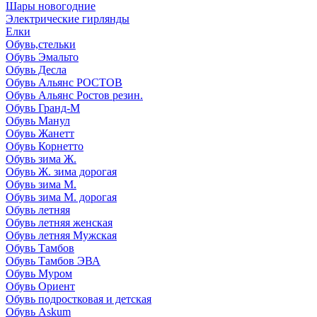
Шары новогодние
Электрические гирлянды
Елки
Обувь,стельки
Обувь Эмальто
Обувь Десла
Обувь Альянс РОСТОВ
Обувь Альянс Ростов резин.
Обувь Гранд-М
Обувь Манул
Обувь Жанетт
Обувь Корнетто
Обувь зима Ж.
Обувь Ж. зима дорогая
Обувь зима М.
Обувь зима М. дорогая
Обувь летняя
Обувь летняя женская
Обувь летняя Мужская
Обувь Тамбов
Обувь Тамбов ЭВА
Обувь Муром
Обувь Ориент
Обувь подростковая и детская
Обувь Askum