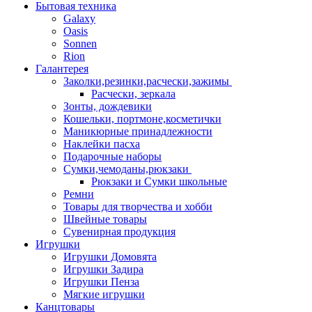
Бытовая техника
Galaxy
Oasis
Sonnen
Rion
Галантерея
Заколки,резинки,расчески,зажимы
Расчески, зеркала
Зонты, дождевики
Кошельки, портмоне,косметички
Маникюрные принадлежности
Наклейки пасха
Подарочные наборы
Сумки,чемоданы,рюкзаки
Рюкзаки и Сумки школьные
Ремни
Товары для творчества и хобби
Швейные товары
Сувенирная продукция
Игрушки
Игрушки Домовята
Игрушки Задира
Игрушки Пенза
Мягкие игрушки
Канцтовары