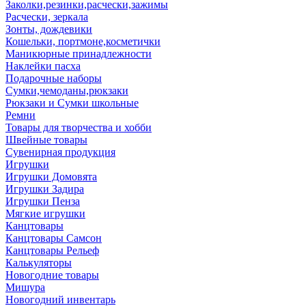
Заколки,резинки,расчески,зажимы
Расчески, зеркала
Зонты, дождевики
Кошельки, портмоне,косметички
Маникюрные принадлежности
Наклейки пасха
Подарочные наборы
Сумки,чемоданы,рюкзаки
Рюкзаки и Сумки школьные
Ремни
Товары для творчества и хобби
Швейные товары
Сувенирная продукция
Игрушки
Игрушки Домовята
Игрушки Задира
Игрушки Пенза
Мягкие игрушки
Канцтовары
Канцтовары Самсон
Канцтовары Рельеф
Калькуляторы
Новогодние товары
Мишура
Новогодний инвентарь