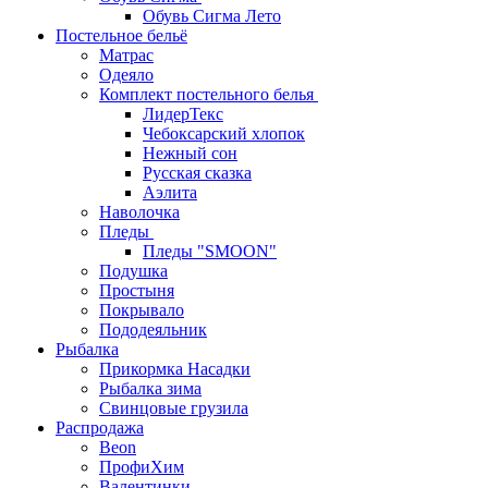
Обувь Сигма Лето
Постельное бельё
Матрас
Одеяло
Комплект постельного белья
ЛидерТекс
Чебоксарский хлопок
Нежный сон
Русская сказка
Аэлита
Наволочка
Пледы
Пледы "SMOON"
Подушка
Простыня
Покрывало
Пододеяльник
Рыбалка
Прикормка Насадки
Рыбалка зима
Свинцовые грузила
Распродажа
Beon
ПрофиХим
Валентинки