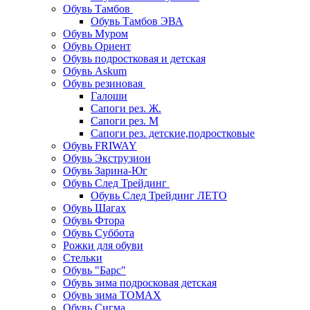
Обувь Тамбов
Обувь Тамбов ЭВА
Обувь Муром
Обувь Ориент
Обувь подростковая и детская
Обувь Askum
Обувь резиновая
Галоши
Сапоги рез. Ж.
Сапоги рез. М
Сапоги рез. детские,подростковые
Обувь FRIWAY
Обувь Экструзион
Обувь Зарина-Юг
Обувь След Трейдинг
Обувь След Трейдинг ЛЕТО
Обувь Шагах
Обувь Фтора
Обувь Суббота
Рожки для обуви
Стельки
Обувь "Барс"
Обувь зима подросковая детская
Обувь зима ТОМАХ
Обувь Сигма