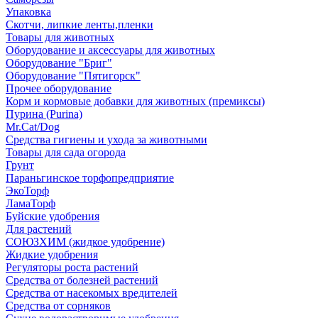
Упаковка
Скотчи, липкие ленты,пленки
Товары для животных
Оборудование и аксессуары для животных
Оборудование "Бриг"
Оборудование "Пятигорск"
Прочее оборудование
Корм и кормовые добавки для животных (премиксы)
Пурина (Purina)
Mr.Cat/Dog
Средства гигиены и ухода за животными
Товары для сада огорода
Грунт
Параньгинское торфопредприятие
ЭкоТорф
ЛамаТорф
Буйские удобрения
Для растений
СОЮЗХИМ (жидкое удобрение)
Жидкие удобрения
Регуляторы роста растений
Средства от болезней растений
Средства от насекомых вредителей
Средства от сорняков