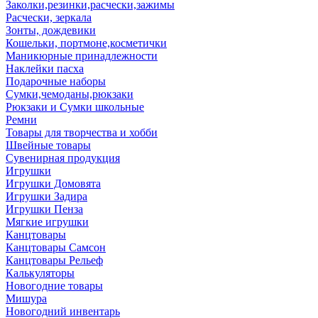
Заколки,резинки,расчески,зажимы
Расчески, зеркала
Зонты, дождевики
Кошельки, портмоне,косметички
Маникюрные принадлежности
Наклейки пасха
Подарочные наборы
Сумки,чемоданы,рюкзаки
Рюкзаки и Сумки школьные
Ремни
Товары для творчества и хобби
Швейные товары
Сувенирная продукция
Игрушки
Игрушки Домовята
Игрушки Задира
Игрушки Пенза
Мягкие игрушки
Канцтовары
Канцтовары Самсон
Канцтовары Рельеф
Калькуляторы
Новогодние товары
Мишура
Новогодний инвентарь