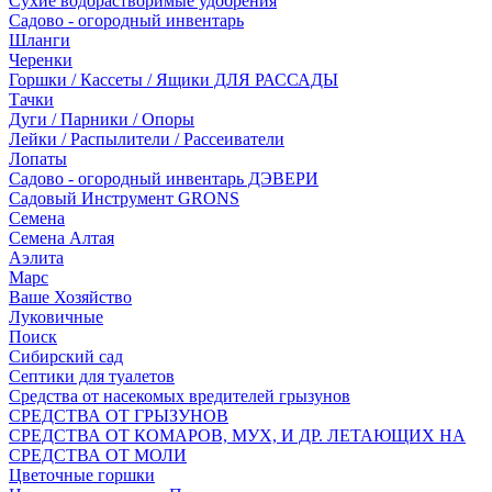
Сухие водорастворимые удобрения
Садово - огородный инвентарь
Шланги
Черенки
Горшки / Кассеты / Ящики ДЛЯ РАССАДЫ
Тачки
Дуги / Парники / Опоры
Лейки / Распылители / Рассеиватели
Лопаты
Садово - огородный инвентарь ДЭВЕРИ
Садовый Инструмент GRONS
Семена
Семена Алтая
Аэлита
Марс
Ваше Хозяйство
Луковичные
Поиск
Сибирский сад
Септики для туалетов
Средства от насекомых вредителей грызунов
СPEДСТВА ОТ ГРЫЗУНОВ
СРЕДСТВА ОТ КОМАРОВ, МУХ, И ДР. ЛЕТАЮЩИХ НА
СРЕДСТВА ОТ МОЛИ
Цветочные горшки