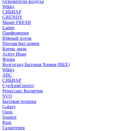
Освежители воздуха
Wikky
СИБИАР
GRENDY
Master FRESH
Lamm
Парфюмерия
Южный поток
Прочая быт.химия
Крема ,мази
Аctive Иран
Флора
Волгоград Бытовая Химия (ВБХ)
Wikky
АВС
СИБИАР
СурХимСинтез
Ренессанс Косметик
SVO
Бытовая техника
Galaxy
Oasis
Sonnen
Rion
Галантерея