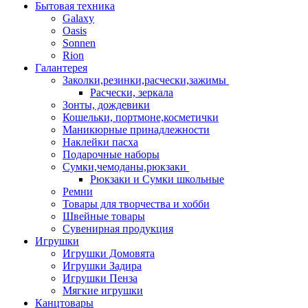
Бытовая техника
Galaxy
Oasis
Sonnen
Rion
Галантерея
Заколки,резинки,расчески,зажимы
Расчески, зеркала
Зонты, дождевики
Кошельки, портмоне,косметички
Маникюрные принадлежности
Наклейки пасха
Подарочные наборы
Сумки,чемоданы,рюкзаки
Рюкзаки и Сумки школьные
Ремни
Товары для творчества и хобби
Швейные товары
Сувенирная продукция
Игрушки
Игрушки Домовята
Игрушки Задира
Игрушки Пенза
Мягкие игрушки
Канцтовары