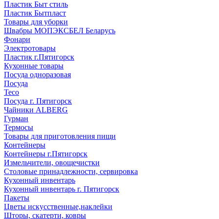
Пластик Быт стиль
Пластик Бытпласт
Товары для уборки
Швабры МОПЭКСБЕЛ Беларусь
Фонари
Электротовары
Пластик г.Пятигорск
Кухонные товары
Посуда одноразовая
Посуда
Teco
Посуда г. Пятигорск
Чайники ALBERG
Гурман
Термосы
Товары для приготовления пищи
Контейнеры
Контейнеры г.Пятигорск
Измельчители, овощечистки
Столовые принадлежности, сервировка
Кухонный инвентарь
Кухонный инвентарь г. Пятигорск
Пакеты
Цветы искусственные,наклейки
Шторы, скатерти, ковры