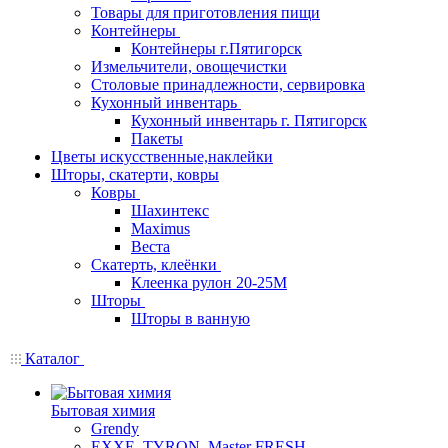
Товары для приготовления пищи
Контейнеры
Контейнеры г.Пятигорск
Измельчители, овощечистки
Столовые принадлежности, сервировка
Кухонный инвентарь
Кухонный инвентарь г. Пятигорск
Пакеты
Цветы искусственные,наклейки
Шторы, скатерти, ковры
Ковры
Шахинтекс
Maximus
Веста
Скатерть, клеёнки
Клеенка рулон 20-25М
Шторы
Шторы в ванную
Каталог
Бытовая химия
Grendy
EXXE, TYRON, Master FRESH