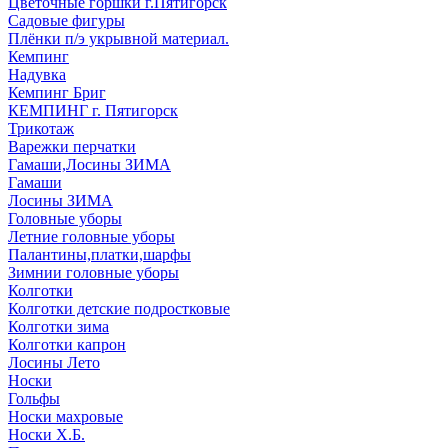
Цветочные горшки г.Пятигорск
Садовые фигуры
Плёнки п/э укрывной материал.
Кемпинг
Надувка
Кемпинг Бриг
КЕМПИНГ г. Пятигорск
Трикотаж
Варежки перчатки
Гамаши,Лосины ЗИМА
Гамаши
Лосины ЗИМА
Головные уборы
Летние головные уборы
Палантины,платки,шарфы
Зимнии головные уборы
Колготки
Колготки детские подростковые
Колготки зима
Колготки капрон
Лосины Лето
Носки
Гольфы
Носки махровые
Носки Х.Б.