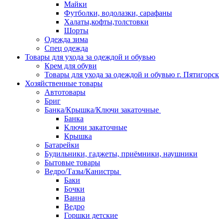
Майки
Футболки, водолазки, сарафаны
Халаты,кофты,толстовки
Шорты
Одежда зима
Спец одежда
Товары для ухода за одеждой и обувью
Крем для обуви
Товары для ухода за одеждой и обувью г. Пятигорск
Хозяйственные товары
Автотовары
Бриг
Банка/Крышка/Ключи закаточные
Банка
Ключи закаточные
Крышка
Батарейки
Будильники, гаджеты, приёмники, наушники
Бытовые товары
Ведро/Тазы/Канистры
Баки
Бочки
Ванна
Ведро
Горшки детские