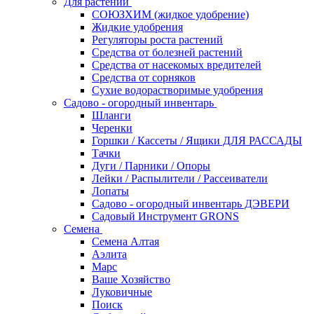
Для растений
СОЮЗХИМ (жидкое удобрение)
Жидкие удобрения
Регуляторы роста растений
Средства от болезней растений
Средства от насекомых вредителей
Средства от сорняков
Сухие водорастворимые удобрения
Садово - огородный инвентарь
Шланги
Черенки
Горшки / Кассеты / Ящики ДЛЯ РАССАДЫ
Тачки
Дуги / Парники / Опоры
Лейки / Распылители / Рассеиватели
Лопаты
Садово - огородный инвентарь ДЭВЕРИ
Садовый Инструмент GRONS
Семена
Семена Алтая
Аэлита
Марс
Ваше Хозяйство
Луковичные
Поиск