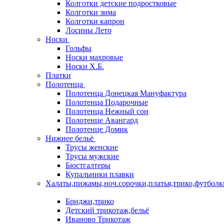
Колготки детские подростковые
Колготки зима
Колготки капрон
Лосины Лето
Носки
Гольфы
Носки махровые
Носки Х.Б.
Платки
Полотенца
Полотенца Донецкая Мануфактура
Полотенца Подарочные
Полотенца Нежный сон
Полотенце Авангард
Полотенце Домик
Нижнее бельё
Трусы женские
Трусы мужские
Бюстгалтеры
Купальники плавки
Халаты,пижамы,ноч.сорочки,платья,трико,футболк
Бриджи,трико
Детский трикотаж,бельё
Иваново Трикотаж