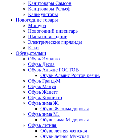
Канцтовары Самсон
Канцтовары Рельеф
Калькуляторы
Новогодние товары
Мишура
Новогодний инвентарь
Шары новогодние
Электрические гирлянды
Елки
Обувь,стельки
Обувь Эмальто
Обувь Десла
Обувь Альянс РОСТОВ
Обувь Альянс Ростов резин.
Обувь Гранд-М
Обувь Манул
Обувь Жанетт
Обувь Корнетто
Обувь зима Ж.
Обувь Ж. зима дорогая
Обувь зима М.
Обувь зима М. дорогая
Обувь летняя
Обувь летняя женская
Обувь летняя Мужская