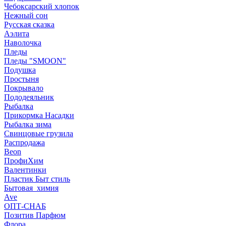
Чебоксарский хлопок
Нежный сон
Русская сказка
Аэлита
Наволочка
Пледы
Пледы "SMOON"
Подушка
Простыня
Покрывало
Пододеяльник
Рыбалка
Прикормка Насадки
Рыбалка зима
Свинцовые грузила
Распродажа
Beon
ПрофиХим
Валентинки
Пластик Быт стиль
Бытовая_химия
Ave
ОПТ-СНАБ
Позитив Парфюм
Флора