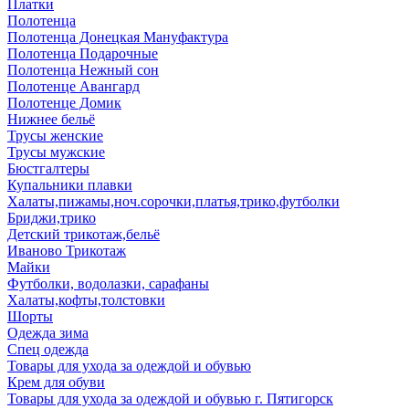
Платки
Полотенца
Полотенца Донецкая Мануфактура
Полотенца Подарочные
Полотенца Нежный сон
Полотенце Авангард
Полотенце Домик
Нижнее бельё
Трусы женские
Трусы мужские
Бюстгалтеры
Купальники плавки
Халаты,пижамы,ноч.сорочки,платья,трико,футболки
Бриджи,трико
Детский трикотаж,бельё
Иваново Трикотаж
Майки
Футболки, водолазки, сарафаны
Халаты,кофты,толстовки
Шорты
Одежда зима
Спец одежда
Товары для ухода за одеждой и обувью
Крем для обуви
Товары для ухода за одеждой и обувью г. Пятигорск