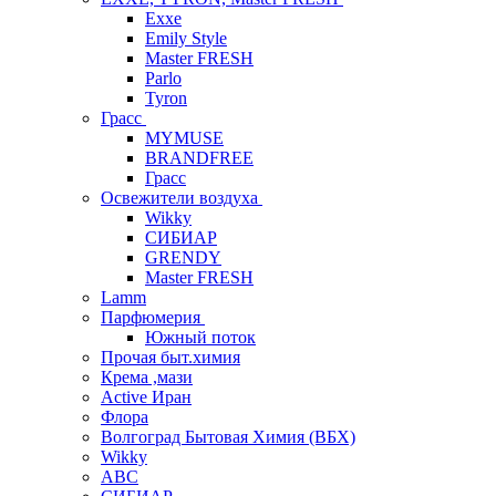
Exxe
Emily Style
Master FRESH
Parlo
Tyron
Грасс
MYMUSE
BRANDFREE
Грасс
Освежители воздуха
Wikky
СИБИАР
GRENDY
Master FRESH
Lamm
Парфюмерия
Южный поток
Прочая быт.химия
Крема ,мази
Аctive Иран
Флора
Волгоград Бытовая Химия (ВБХ)
Wikky
АВС