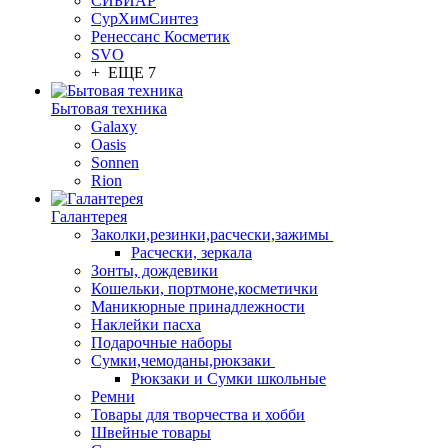
СИБИАР
СурХимСинтез
Ренессанс Косметик
SVO
+ ЕЩЕ 7
Бытовая техника
Galaxy
Oasis
Sonnen
Rion
Галантерея
Заколки,резинки,расчески,зажимы
Расчески, зеркала
Зонты, дождевики
Кошельки, портмоне,косметички
Маникюрные принадлежности
Наклейки пасха
Подарочные наборы
Сумки,чемоданы,рюкзаки
Рюкзаки и Сумки школьные
Ремни
Товары для творчества и хобби
Швейные товары