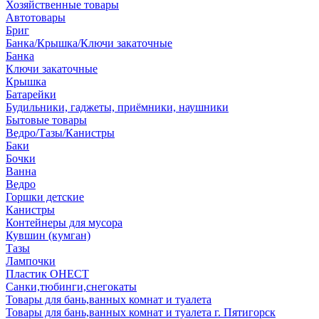
Хозяйственные товары
Автотовары
Бриг
Банка/Крышка/Ключи закаточные
Банка
Ключи закаточные
Крышка
Батарейки
Будильники, гаджеты, приёмники, наушники
Бытовые товары
Ведро/Тазы/Канистры
Баки
Бочки
Ванна
Ведро
Горшки детские
Канистры
Контейнеры для мусора
Кувшин (кумган)
Тазы
Лампочки
Пластик ОНЕСТ
Санки,тюбинги,снегокаты
Товары для бань,ванных комнат и туалета
Товары для бань,ванных комнат и туалета г. Пятигорск