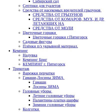
Сибирский сад
Септики для туалетов
Средства от насекомых вредителей грызунов
СPEДСТВА ОТ ГРЫЗУНОВ
СРЕДСТВА ОТ КОМАРОВ, МУХ, И ДР.
ЛЕТАЮЩИХ НА
СРЕДСТВА ОТ МОЛИ
Цветочные горшки
Цветочные горшки г.Пятигорск
Садовые фигуры
Плёнки п/э укрывной материал.
Кемпинг
Надувка
Кемпинг Бриг
КЕМПИНГ г. Пятигорск
Трикотаж
Варежки перчатки
Гамаши,Лосины ЗИМА
Гамаши
Лосины ЗИМА
Головные уборы
Летние головные уборы
Палантины,платки,шарфы
Зимнии головные уборы
Колготки