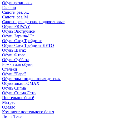
Обувь резиновая
Галоши
Сапоги рез. Ж.
Сапоги рез. М
Сапоги рез. детские,подростковые
Обувь FRIWAY
Обувь Экструзион
Обувь Зарина-Юг
Обувь След Трейдинг
Обувь След Трейдинг ЛЕТО
Обувь Шагах
Обувь Фтора
Обувь Суббота
Рожки для обуви
Стельки
Обувь "Барс"
Обувь зима подросковая детская
Обувь зима ТОМАХ
Обувь Сигма
Обувь Сигма Лето
Постельное бельё
Матрас
Одеяло
Комплект постельного белья
ЛидерТекс