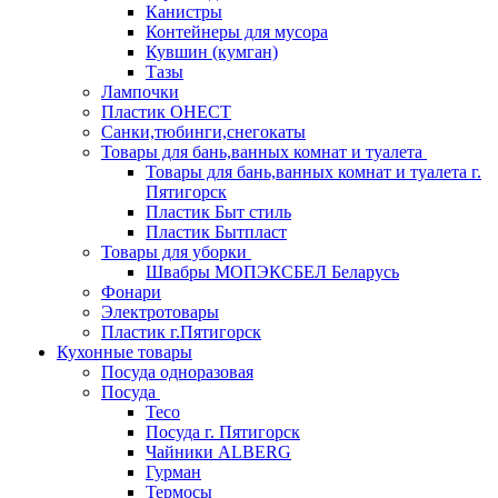
Канистры
Контейнеры для мусора
Кувшин (кумган)
Тазы
Лампочки
Пластик ОНЕСТ
Санки,тюбинги,снегокаты
Товары для бань,ванных комнат и туалета
Товары для бань,ванных комнат и туалета г.
Пятигорск
Пластик Быт стиль
Пластик Бытпласт
Товары для уборки
Швабры МОПЭКСБЕЛ Беларусь
Фонари
Электротовары
Пластик г.Пятигорск
Кухонные товары
Посуда одноразовая
Посуда
Teco
Посуда г. Пятигорск
Чайники ALBERG
Гурман
Термосы