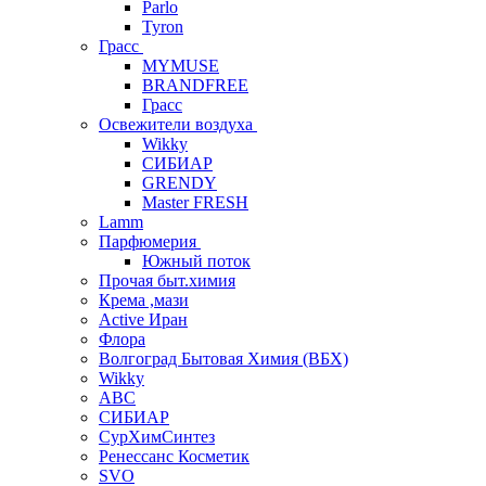
Parlo
Tyron
Грасс
MYMUSE
BRANDFREE
Грасс
Освежители воздуха
Wikky
СИБИАР
GRENDY
Master FRESH
Lamm
Парфюмерия
Южный поток
Прочая быт.химия
Крема ,мази
Аctive Иран
Флора
Волгоград Бытовая Химия (ВБХ)
Wikky
АВС
СИБИАР
СурХимСинтез
Ренессанс Косметик
SVO