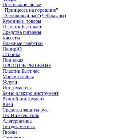
Постельное_белье
"Принцесса на горошине"
"Хлопковый рай"(Чебоксары)
Кухонные_товары
Пластик Бытпласт
Средства гигиены
Кассеты
Влажные салфетки
ПапирЮг
Стройка
Под заказ
ПРОСТОЕ РЕШЕНИЕ
Пластик Бытплас
Маркетплейсы
Услуги
Инструменты
Бензо-электро инструмент
Ручной инструмент
Клей
Средства защиты рук
ПК Нижтекстиль
Альтернатива
Гвозди, метизы
Гвозди
Саморезы