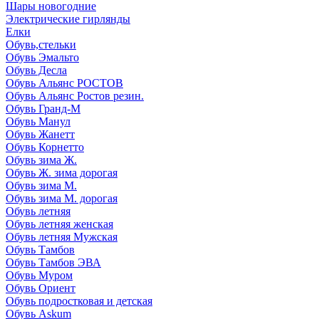
Шары новогодние
Электрические гирлянды
Елки
Обувь,стельки
Обувь Эмальто
Обувь Десла
Обувь Альянс РОСТОВ
Обувь Альянс Ростов резин.
Обувь Гранд-М
Обувь Манул
Обувь Жанетт
Обувь Корнетто
Обувь зима Ж.
Обувь Ж. зима дорогая
Обувь зима М.
Обувь зима М. дорогая
Обувь летняя
Обувь летняя женская
Обувь летняя Мужская
Обувь Тамбов
Обувь Тамбов ЭВА
Обувь Муром
Обувь Ориент
Обувь подростковая и детская
Обувь Askum