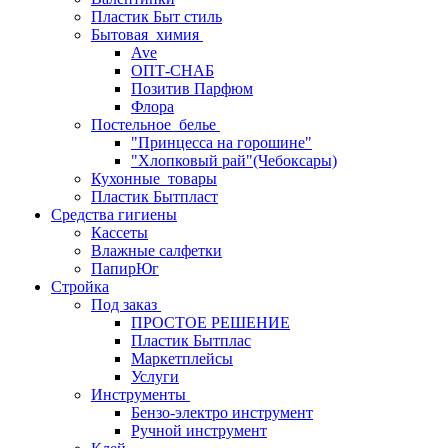
Пластик Быт стиль
Бытовая_химия
Ave
ОПТ-СНАБ
Позитив Парфюм
Флора
Постельное_белье
"Принцесса на горошине"
"Хлопковый рай"(Чебоксары)
Кухонные_товары
Пластик Бытпласт
Средства гигиены
Кассеты
Влажные салфетки
ПапирЮг
Стройка
Под заказ
ПРОСТОЕ РЕШЕНИЕ
Пластик Бытплас
Маркетплейсы
Услуги
Инструменты
Бензо-электро инструмент
Ручной инструмент