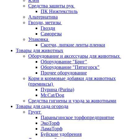
Клей
Средства защиты рук
ПК Нижтекстиль
Альтернатива
Гвозди, метизы
Гвозди
Саморезы
Упаковка
Скотчи, липкие ленты,пленки
Товары для животных
Оборудование и аксессуары для животных
Оборудование "Бриг"
Оборудование "Пятигорск"
Прочее оборудование
Корм и кормовые добавки для животных
(премиксы)
Пурина (Purina)
Mr.Cat/Dog
Средства гигиены и ухода за животными
Товары для сада огорода
Грунт
Параньгинское торфопредприятие
ЭкоТорф
ЛамаТорф
Буйские удобрения