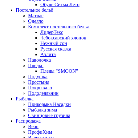
Обувь Сигма Лето
Постельное бельё
Матрас
Одеяло
Комплект постельного белья
ЛидерТекс
Чебоксарский хлопок
Нежный сон
Русская сказка
Аэлита
Наволочка
Пледы
Пледы "SMOON"
Подушка
Простыня
Покрывало
Пододеяльник
Рыбалка
Прикормка Насадки
Рыбалка зима
Свинцовые грузила
Распродажа
Beon
ПрофиХим
Валентинки