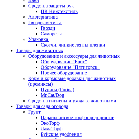
Клей
Средства защиты рук
ПК Нижтекстиль
Альтернатива
Гвозди, метизы
Гвозди
Саморезы
Упаковка
Скотчи, липкие ленты,пленки
Товары для животных
Оборудование и аксессуары для животных
Оборудование "Бриг"
Оборудование "Пятигорск"
Прочее оборудование
Корм и кормовые добавки для животных
(премиксы)
Пурина (Purina)
Mr.Cat/Dog
Средства гигиены и ухода за животными
Товары для сада огорода
Грунт
Параньгинское торфопредприятие
ЭкоТорф
ЛамаТорф
Буйские удобрения