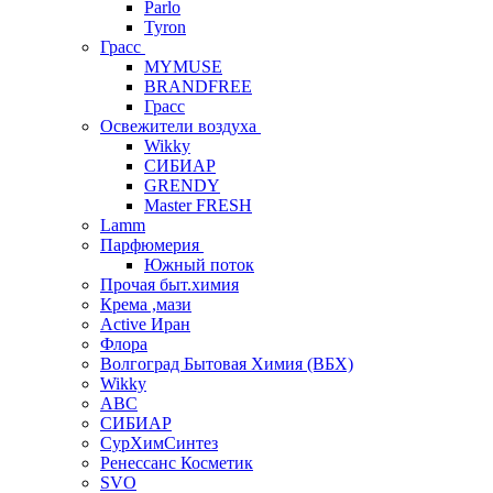
Parlo
Tyron
Грасс
MYMUSE
BRANDFREE
Грасс
Освежители воздуха
Wikky
СИБИАР
GRENDY
Master FRESH
Lamm
Парфюмерия
Южный поток
Прочая быт.химия
Крема ,мази
Аctive Иран
Флора
Волгоград Бытовая Химия (ВБХ)
Wikky
АВС
СИБИАР
СурХимСинтез
Ренессанс Косметик
SVO