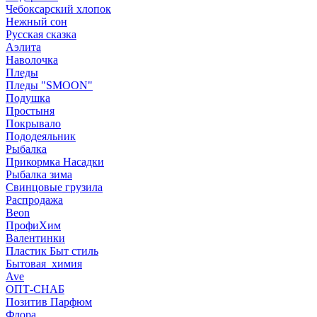
Чебоксарский хлопок
Нежный сон
Русская сказка
Аэлита
Наволочка
Пледы
Пледы "SMOON"
Подушка
Простыня
Покрывало
Пододеяльник
Рыбалка
Прикормка Насадки
Рыбалка зима
Свинцовые грузила
Распродажа
Beon
ПрофиХим
Валентинки
Пластик Быт стиль
Бытовая_химия
Ave
ОПТ-СНАБ
Позитив Парфюм
Флора