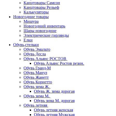
Канцтовары Самсон
Канцтовары Рельеф
Калькуляторы
Новогодние товары
Мишура
Новогодний инвентарь
Шары новогодние
Электрические гирлянды
Елки
Обувь,стельки
Обувь Эмальто
Обувь Десла
Обувь Альянс РОСТОВ
Обувь Альянс Ростов резин.
Обувь Гранд-М
Обувь Манул
Обувь Жанетт
Обувь Корнетто
Обувь зима Ж.
Обувь Ж. зима дорогая
Обувь зима М.
Обувь зима М. дорогая
Обувь летняя
Обувь летняя женская
Обувь летняя Мужская