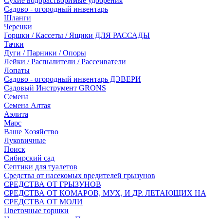
Сухие водорастворимые удобрения
Садово - огородный инвентарь
Шланги
Черенки
Горшки / Кассеты / Ящики ДЛЯ РАССАДЫ
Тачки
Дуги / Парники / Опоры
Лейки / Распылители / Рассеиватели
Лопаты
Садово - огородный инвентарь ДЭВЕРИ
Садовый Инструмент GRONS
Семена
Семена Алтая
Аэлита
Марс
Ваше Хозяйство
Луковичные
Поиск
Сибирский сад
Септики для туалетов
Средства от насекомых вредителей грызунов
СPEДСТВА ОТ ГРЫЗУНОВ
СРЕДСТВА ОТ КОМАРОВ, МУХ, И ДР. ЛЕТАЮЩИХ НА
СРЕДСТВА ОТ МОЛИ
Цветочные горшки