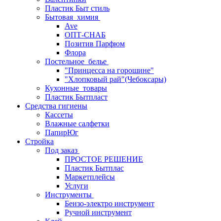
Пластик Быт стиль
Бытовая_химия
Ave
ОПТ-СНАБ
Позитив Парфюм
Флора
Постельное_белье
"Принцесса на горошине"
"Хлопковый рай"(Чебоксары)
Кухонные_товары
Пластик Бытпласт
Средства гигиены
Кассеты
Влажные салфетки
ПапирЮг
Стройка
Под заказ
ПРОСТОЕ РЕШЕНИЕ
Пластик Бытплас
Маркетплейсы
Услуги
Инструменты
Бензо-электро инструмент
Ручной инструмент