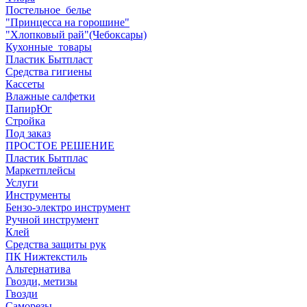
Постельное_белье
"Принцесса на горошине"
"Хлопковый рай"(Чебоксары)
Кухонные_товары
Пластик Бытпласт
Средства гигиены
Кассеты
Влажные салфетки
ПапирЮг
Стройка
Под заказ
ПРОСТОЕ РЕШЕНИЕ
Пластик Бытплас
Маркетплейсы
Услуги
Инструменты
Бензо-электро инструмент
Ручной инструмент
Клей
Средства защиты рук
ПК Нижтекстиль
Альтернатива
Гвозди, метизы
Гвозди
Саморезы