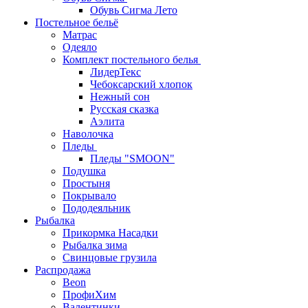
Обувь Сигма Лето
Постельное бельё
Матрас
Одеяло
Комплект постельного белья
ЛидерТекс
Чебоксарский хлопок
Нежный сон
Русская сказка
Аэлита
Наволочка
Пледы
Пледы "SMOON"
Подушка
Простыня
Покрывало
Пододеяльник
Рыбалка
Прикормка Насадки
Рыбалка зима
Свинцовые грузила
Распродажа
Beon
ПрофиХим
Валентинки