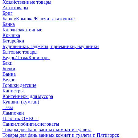
Хозяйственные товары
Автотовары
Бриг
Банка/Крышка/Ключи закаточные
Банка
Ключи закаточные
Крышка
Батарейки
Будильники, гаджеты, приёмники, наушники
Бытовые товары
Ведро/Тазы/Канистры
Баки
Бочки
Ванна
Ведро
Горшки детские
Канистры
Контейнеры для мусора
Кувшин (кумган)
Тазы
Лампочки
Пластик ОНЕСТ
Санки,тюбинги,снегокаты
Товары для бань,ванных комнат и туалета
Товары для бань,ванных комнат и туалета г. Пятигорск