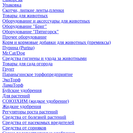
Упаковка
Скотчи, липкие ленты,пленки
Товары для животных
Оборудование и аксессуары для животных
Оборудование "Бриг"
Оборудование "Пятигорск"
Прочее оборудование
Корм и кормовые добавки для животных (премиксы)
Пурина (Purina)
Mr.Cat/Dog
Средства гигиены и ухода за животными
Товары для сада огорода
Грунт
Параньгинское торфопредприятие
ЭкоТорф
ЛамаТорф
Буйские удобрения
Для растений
СОЮЗХИМ (жидкое удобрение)
Жидкие удобрения
Регуляторы роста растений
Средства от болезней растений
Средства от насекомых вредителей
Средства от сорняков