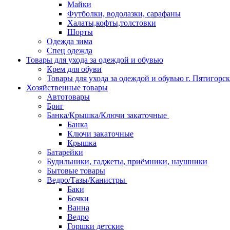
Майки
Футболки, водолазки, сарафаны
Халаты,кофты,толстовки
Шорты
Одежда зима
Спец одежда
Товары для ухода за одеждой и обувью
Крем для обуви
Товары для ухода за одеждой и обувью г. Пятигорск
Хозяйственные товары
Автотовары
Бриг
Банка/Крышка/Ключи закаточные
Банка
Ключи закаточные
Крышка
Батарейки
Будильники, гаджеты, приёмники, наушники
Бытовые товары
Ведро/Тазы/Канистры
Баки
Бочки
Ванна
Ведро
Горшки детские