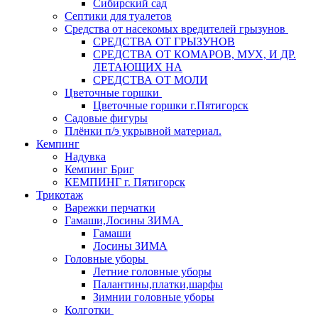
Сибирский сад
Септики для туалетов
Средства от насекомых вредителей грызунов
СPEДСТВА ОТ ГРЫЗУНОВ
СРЕДСТВА ОТ КОМАРОВ, МУХ, И ДР.
ЛЕТАЮЩИХ НА
СРЕДСТВА ОТ МОЛИ
Цветочные горшки
Цветочные горшки г.Пятигорск
Садовые фигуры
Плёнки п/э укрывной материал.
Кемпинг
Надувка
Кемпинг Бриг
КЕМПИНГ г. Пятигорск
Трикотаж
Варежки перчатки
Гамаши,Лосины ЗИМА
Гамаши
Лосины ЗИМА
Головные уборы
Летние головные уборы
Палантины,платки,шарфы
Зимнии головные уборы
Колготки