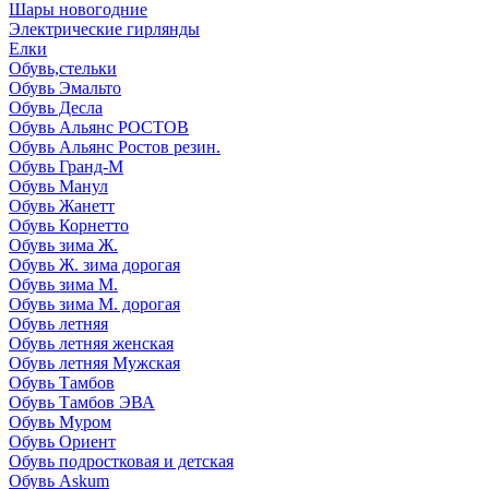
Шары новогодние
Электрические гирлянды
Елки
Обувь,стельки
Обувь Эмальто
Обувь Десла
Обувь Альянс РОСТОВ
Обувь Альянс Ростов резин.
Обувь Гранд-М
Обувь Манул
Обувь Жанетт
Обувь Корнетто
Обувь зима Ж.
Обувь Ж. зима дорогая
Обувь зима М.
Обувь зима М. дорогая
Обувь летняя
Обувь летняя женская
Обувь летняя Мужская
Обувь Тамбов
Обувь Тамбов ЭВА
Обувь Муром
Обувь Ориент
Обувь подростковая и детская
Обувь Askum