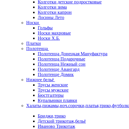
Колготки детские подростковые
Колготки зима
Колготки капрон
Лосины Лето
Носки
Гольфы
Носки махровые
Носки Х.Б.
Платки
Полотенца
Полотенца Донецкая Мануфактура
Полотенца Подарочные
Полотенца Нежный сон
Полотенце Авангард
Полотенце Домик
Нижнее бельё
Трусы женские
Трусы мужские
Бюстгалтеры
Купальники плавки
Халаты,пижамы,ноч.сорочки,платья,трико,футболк
Бриджи,трико
Детский трикотаж,бельё
Иваново Трикотаж