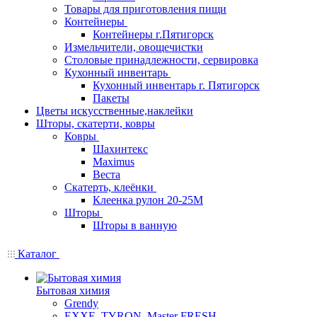
Товары для приготовления пищи
Контейнеры
Контейнеры г.Пятигорск
Измельчители, овощечистки
Столовые принадлежности, сервировка
Кухонный инвентарь
Кухонный инвентарь г. Пятигорск
Пакеты
Цветы искусственные,наклейки
Шторы, скатерти, ковры
Ковры
Шахинтекс
Maximus
Веста
Скатерть, клеёнки
Клеенка рулон 20-25М
Шторы
Шторы в ванную
Каталог
Бытовая химия
Grendy
EXXE, TYRON, Master FRESH