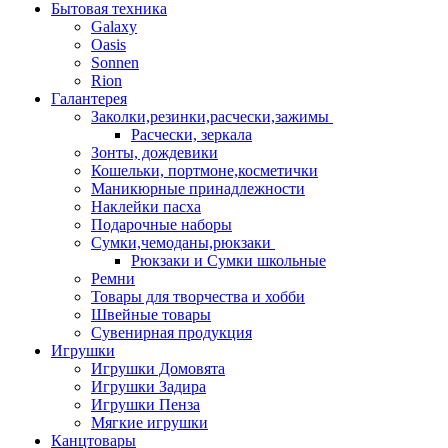
Бытовая техника
Galaxy
Oasis
Sonnen
Rion
Галантерея
Заколки,резинки,расчески,зажимы
Расчески, зеркала
Зонты, дождевики
Кошельки, портмоне,косметички
Маникюрные принадлежности
Наклейки пасха
Подарочные наборы
Сумки,чемоданы,рюкзаки
Рюкзаки и Сумки школьные
Ремни
Товары для творчества и хобби
Швейные товары
Сувенирная продукция
Игрушки
Игрушки Домовята
Игрушки Задира
Игрушки Пенза
Мягкие игрушки
Канцтовары