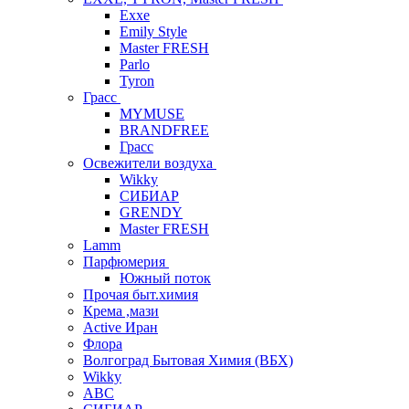
Exxe
Emily Style
Master FRESH
Parlo
Tyron
Грасс
MYMUSE
BRANDFREE
Грасс
Освежители воздуха
Wikky
СИБИАР
GRENDY
Master FRESH
Lamm
Парфюмерия
Южный поток
Прочая быт.химия
Крема ,мази
Аctive Иран
Флора
Волгоград Бытовая Химия (ВБХ)
Wikky
АВС