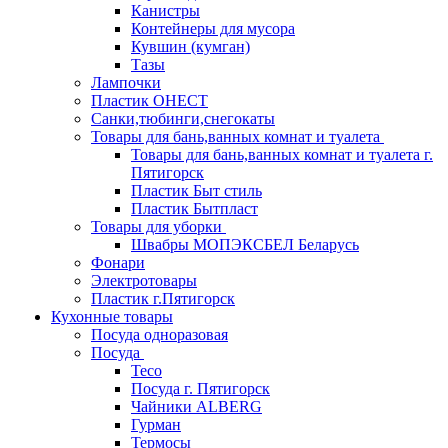
Канистры
Контейнеры для мусора
Кувшин (кумган)
Тазы
Лампочки
Пластик ОНЕСТ
Санки,тюбинги,снегокаты
Товары для бань,ванных комнат и туалета
Товары для бань,ванных комнат и туалета г.
Пятигорск
Пластик Быт стиль
Пластик Бытпласт
Товары для уборки
Швабры МОПЭКСБЕЛ Беларусь
Фонари
Электротовары
Пластик г.Пятигорск
Кухонные товары
Посуда одноразовая
Посуда
Teco
Посуда г. Пятигорск
Чайники ALBERG
Гурман
Термосы