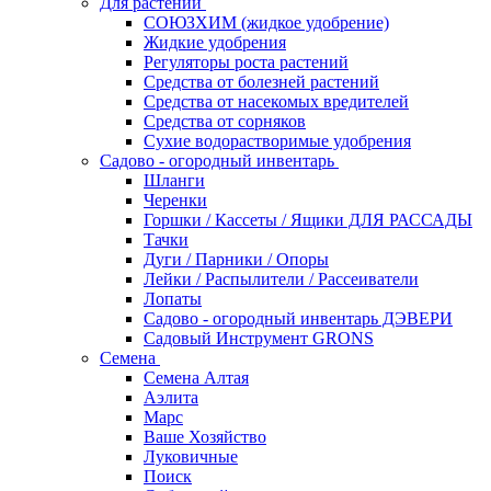
Для растений
СОЮЗХИМ (жидкое удобрение)
Жидкие удобрения
Регуляторы роста растений
Средства от болезней растений
Средства от насекомых вредителей
Средства от сорняков
Сухие водорастворимые удобрения
Садово - огородный инвентарь
Шланги
Черенки
Горшки / Кассеты / Ящики ДЛЯ РАССАДЫ
Тачки
Дуги / Парники / Опоры
Лейки / Распылители / Рассеиватели
Лопаты
Садово - огородный инвентарь ДЭВЕРИ
Садовый Инструмент GRONS
Семена
Семена Алтая
Аэлита
Марс
Ваше Хозяйство
Луковичные
Поиск