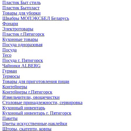
Пластик Быт стиль
Пластик Бытпласт
Товары для уборки
Швабры МОПЭКСБЕЛ Беларусь
Фонари
Электротовары
Пластик г.Пятигорск
Кухонные товары
Посуда одноразовая
Посуда
Teco
Посуда г. Пятигорск
Чайники ALBERG
Гурман
Термосы
Товары для приготовления пищи
Контейнеры
Контейнеры г.Пятигорск
Измельчители, овощечистки
Столовые принадлежности, сервировка
Кухонный инвентарь
Кухонный инвентарь г. Пятигорск
Пакеты
Цветы искусственные,наклейки
Шторы, скатерти, ковры