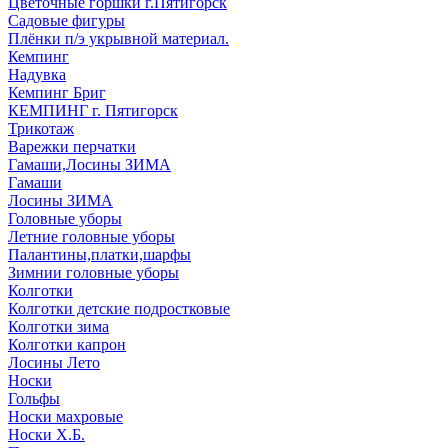
Цветочные горшки г.Пятигорск
Садовые фигуры
Плёнки п/э укрывной материал.
Кемпинг
Надувка
Кемпинг Бриг
КЕМПИНГ г. Пятигорск
Трикотаж
Варежки перчатки
Гамаши,Лосины ЗИМА
Гамаши
Лосины ЗИМА
Головные уборы
Летние головные уборы
Палантины,платки,шарфы
Зимнии головные уборы
Колготки
Колготки детские подростковые
Колготки зима
Колготки капрон
Лосины Лето
Носки
Гольфы
Носки махровые
Носки Х.Б.