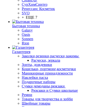
СИБИАР
СурХимСинтез
Ренессанс Косметик
SVO
+ ЕЩЕ 7
Бытовая техника
Galaxy
Oasis
Sonnen
Rion
Галантерея
Заколки,резинки,расчески,зажимы
Расчески, зеркала
Зонты, дождевики
Кошельки, портмоне,косметички
Маникюрные принадлежности
Наклейки пасха
Подарочные наборы
Сумки,чемоданы,рюкзаки
Рюкзаки и Сумки школьные
Ремни
Товары для творчества и хобби
Швейные товары