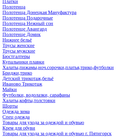
Платки
Полотенца
Полотенца Донецкая Мануфактура
Полотенца Подарочные
Полотенца Нежный сон
Полотенце Авангард
Полотенце Домик
Нижнее бельё
Трусы женские
Трусы мужские
Бюстгалтеры
Купальники плавки
Халаты,пижамы,ноч.сорочки,платья,трико,футболки
Бриджи,трико
Детский трикотаж,бельё
Иваново Трикотаж
Майки
Футболки, водолазки, сарафаны
Халаты,кофты,толстовки
Шорты
Одежда зима
Спец одежда
Товары для ухода за одеждой и обувью
Крем для обуви
Товары для ухода за одеждой и обувью г. Пятигорск