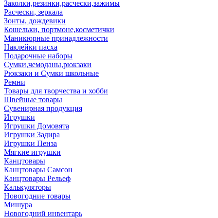
Заколки,резинки,расчески,зажимы
Расчески, зеркала
Зонты, дождевики
Кошельки, портмоне,косметички
Маникюрные принадлежности
Наклейки пасха
Подарочные наборы
Сумки,чемоданы,рюкзаки
Рюкзаки и Сумки школьные
Ремни
Товары для творчества и хобби
Швейные товары
Сувенирная продукция
Игрушки
Игрушки Домовята
Игрушки Задира
Игрушки Пенза
Мягкие игрушки
Канцтовары
Канцтовары Самсон
Канцтовары Рельеф
Калькуляторы
Новогодние товары
Мишура
Новогодний инвентарь