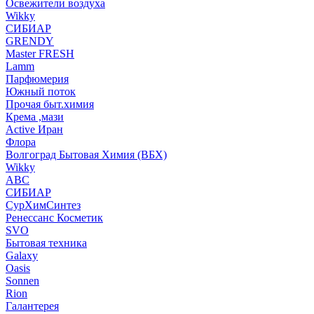
Освежители воздуха
Wikky
СИБИАР
GRENDY
Master FRESH
Lamm
Парфюмерия
Южный поток
Прочая быт.химия
Крема ,мази
Аctive Иран
Флора
Волгоград Бытовая Химия (ВБХ)
Wikky
АВС
СИБИАР
СурХимСинтез
Ренессанс Косметик
SVO
Бытовая техника
Galaxy
Oasis
Sonnen
Rion
Галантерея