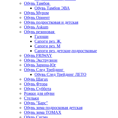
Обувь Тамбов
Обувь Тамбов ЭВА
Обувь Муром
Обувь Ориент
Обувь подростковая и детская
Обувь Askum
Обувь резиновая
Галоши
Сапоги рез. Ж.
Сапоги рез. М
Сапоги рез. детские,подростковые
Обувь FRIWAY
Обувь Экструзион
Обувь Зарина-Юг
Обувь След Трейдинг
Обувь След Трейдинг ЛЕТО
Обувь Шагах
Обувь Фтора
Обувь Суббота
Рожки для обуви
Стельки
Обувь "Барс"
Обувь зима подросковая детская
Обувь зима ТОМАХ
Обувь Сигма