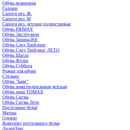
Обувь резиновая
Галоши
Сапоги рез. Ж.
Сапоги рез. М
Сапоги рез. детские,подростковые
Обувь FRIWAY
Обувь Экструзион
Обувь Зарина-Юг
Обувь След Трейдинг
Обувь След Трейдинг ЛЕТО
Обувь Шагах
Обувь Фтора
Обувь Суббота
Рожки для обуви
Стельки
Обувь "Барс"
Обувь зима подросковая детская
Обувь зима ТОМАХ
Обувь Сигма
Обувь Сигма Лето
Постельное бельё
Матрас
Одеяло
Комплект постельного белья
ЛидерТекс