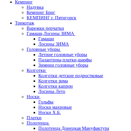
Кемпинг
Надувка
Кемпинг Бриг
КЕМПИНГ г. Пятигорск
Трикотаж
Варежки перчатки
Гамаши,Лосины ЗИМА
Гамаши
Лосины ЗИМА
Головные уборы
Летние головные уборы
Палантины,платки,шарфы
Зимнии головные уборы
Колготки
Колготки детские подростковые
Колготки зима
Колготки капрон
Лосины Лето
Носки
Гольфы
Носки махровые
Носки Х.Б.
Платки
Полотенца
Полотенца Донецкая Мануфактура