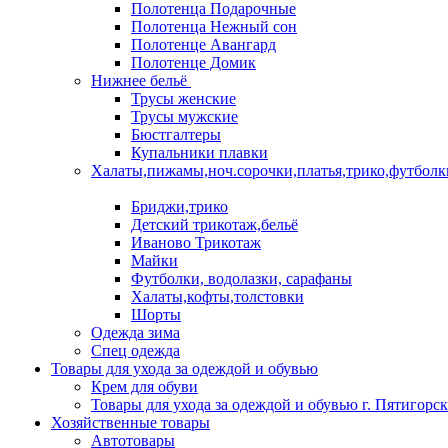
Полотенца Подарочные
Полотенца Нежный сон
Полотенце Авангард
Полотенце Домик
Нижнее бельё
Трусы женские
Трусы мужские
Бюстгалтеры
Купальники плавки
Халаты,пижамы,ноч.сорочки,платья,трико,футболк
Бриджи,трико
Детский трикотаж,бельё
Иваново Трикотаж
Майки
Футболки, водолазки, сарафаны
Халаты,кофты,толстовки
Шорты
Одежда зима
Спец одежда
Товары для ухода за одеждой и обувью
Крем для обуви
Товары для ухода за одеждой и обувью г. Пятигорск
Хозяйственные товары
Автотовары