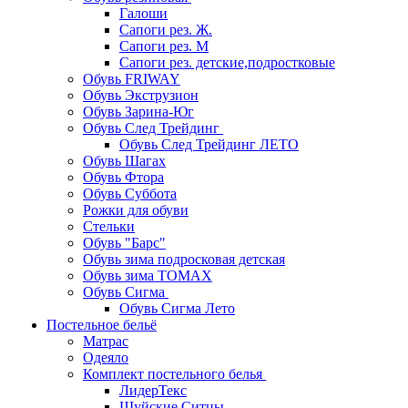
Галоши
Сапоги рез. Ж.
Сапоги рез. М
Сапоги рез. детские,подростковые
Обувь FRIWAY
Обувь Экструзион
Обувь Зарина-Юг
Обувь След Трейдинг
Обувь След Трейдинг ЛЕТО
Обувь Шагах
Обувь Фтора
Обувь Суббота
Рожки для обуви
Стельки
Обувь "Барс"
Обувь зима подросковая детская
Обувь зима ТОМАХ
Обувь Сигма
Обувь Сигма Лето
Постельное бельё
Матрас
Одеяло
Комплект постельного белья
ЛидерТекс
Шуйские Ситцы