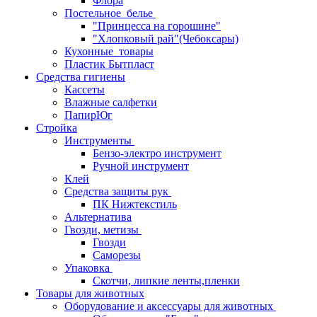
Флора
Постельное_белье
"Принцесса на горошине"
"Хлопковый рай"(Чебоксары)
Кухонные_товары
Пластик Бытпласт
Средства гигиены
Кассеты
Влажные салфетки
ПапирЮг
Стройка
Инструменты
Бензо-электро инструмент
Ручной инструмент
Клей
Средства защиты рук
ПК Нижтекстиль
Альтернатива
Гвозди, метизы
Гвозди
Саморезы
Упаковка
Скотчи, липкие ленты,пленки
Товары для животных
Оборудование и аксессуары для животных