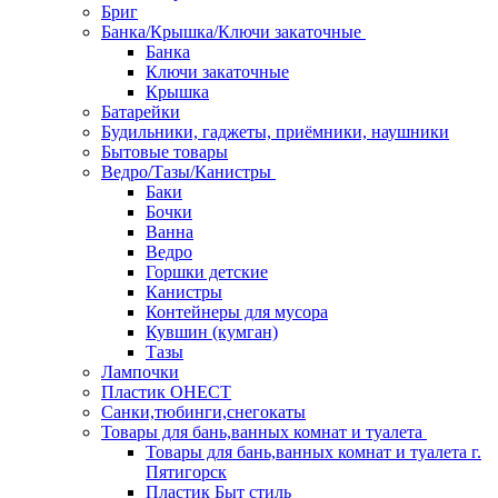
Бриг
Банка/Крышка/Ключи закаточные
Банка
Ключи закаточные
Крышка
Батарейки
Будильники, гаджеты, приёмники, наушники
Бытовые товары
Ведро/Тазы/Канистры
Баки
Бочки
Ванна
Ведро
Горшки детские
Канистры
Контейнеры для мусора
Кувшин (кумган)
Тазы
Лампочки
Пластик ОНЕСТ
Санки,тюбинги,снегокаты
Товары для бань,ванных комнат и туалета
Товары для бань,ванных комнат и туалета г.
Пятигорск
Пластик Быт стиль