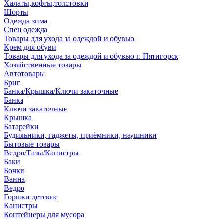
Халаты,кофты,толстовки
Шорты
Одежда зима
Спец одежда
Товары для ухода за одеждой и обувью
Крем для обуви
Товары для ухода за одеждой и обувью г. Пятигорск
Хозяйственные товары
Автотовары
Бриг
Банка/Крышка/Ключи закаточные
Банка
Ключи закаточные
Крышка
Батарейки
Будильники, гаджеты, приёмники, наушники
Бытовые товары
Ведро/Тазы/Канистры
Баки
Бочки
Ванна
Ведро
Горшки детские
Канистры
Контейнеры для мусора