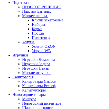
Под заказ
ПРОСТОЕ РЕШЕНИЕ
Пластик Бытплас
Маркетплейсы
Ключи закаточные
Наборы
Корма
Посуда
Полотенца
Услуги
Услуги OZON
Услуги WB
Игрушки
Игрушки Домовята
Игрушки Задира
Игрушки Пенза
Мягкие игрушки
Канцтовары
Канцтовары Самсон
Канцтовары Рельеф
Калькуляторы
Новогодние товары
Мишура
Новогодний инвентарь
Шары новогодние