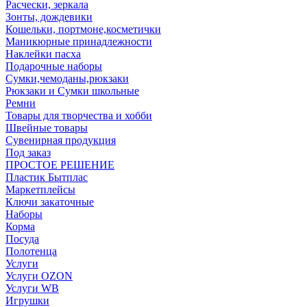
Расчески, зеркала
Зонты, дождевики
Кошельки, портмоне,косметички
Маникюрные принадлежности
Наклейки пасха
Подарочные наборы
Сумки,чемоданы,рюкзаки
Рюкзаки и Сумки школьные
Ремни
Товары для творчества и хобби
Швейные товары
Сувенирная продукция
Под заказ
ПРОСТОЕ РЕШЕНИЕ
Пластик Бытплас
Маркетплейсы
Ключи закаточные
Наборы
Корма
Посуда
Полотенца
Услуги
Услуги OZON
Услуги WB
Игрушки