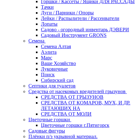
Горшки / Кассеты / Ящики ДЛЯ РАССАДЫ
Тачки
Дуги / Парники / Опоры
Лейки / Распылители / Рассеиватели
Лопаты
Садово - огородный инвентарь ДЭВЕРИ
Садовый Инструмент GRONS
Семена
Семена Алтая
Аэлита
Марс
Ваше Хозяйство
Луковичные
Поиск
Сибирский сад
Септики для туалетов
Средства от насекомых вредителей грызунов
СPEДСТВА ОТ ГРЫЗУНОВ
СРЕДСТВА ОТ КОМАРОВ, МУХ, И ДР.
ЛЕТАЮЩИХ НА
СРЕДСТВА ОТ МОЛИ
Цветочные горшки
Цветочные горшки г.Пятигорск
Садовые фигуры
Плёнки п/э укрывной материал.