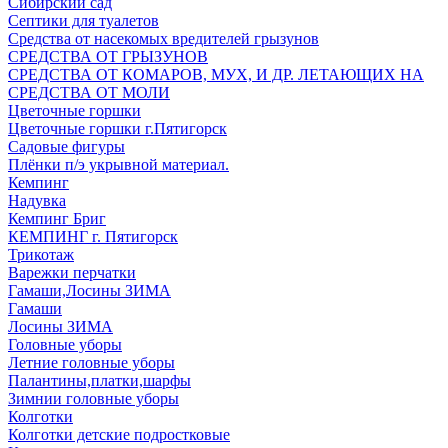
Сибирский сад
Септики для туалетов
Средства от насекомых вредителей грызунов
СPEДСТВА ОТ ГРЫЗУНОВ
СРЕДСТВА ОТ КОМАРОВ, МУХ, И ДР. ЛЕТАЮЩИХ НА
СРЕДСТВА ОТ МОЛИ
Цветочные горшки
Цветочные горшки г.Пятигорск
Садовые фигуры
Плёнки п/э укрывной материал.
Кемпинг
Надувка
Кемпинг Бриг
КЕМПИНГ г. Пятигорск
Трикотаж
Варежки перчатки
Гамаши,Лосины ЗИМА
Гамаши
Лосины ЗИМА
Головные уборы
Летние головные уборы
Палантины,платки,шарфы
Зимнии головные уборы
Колготки
Колготки детские подростковые