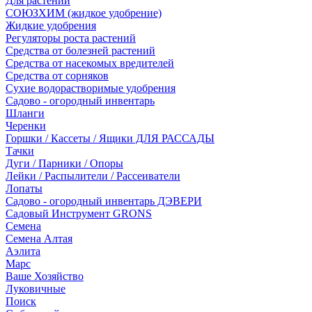
Для растений
СОЮЗХИМ (жидкое удобрение)
Жидкие удобрения
Регуляторы роста растений
Средства от болезней растений
Средства от насекомых вредителей
Средства от сорняков
Сухие водорастворимые удобрения
Садово - огородный инвентарь
Шланги
Черенки
Горшки / Кассеты / Ящики ДЛЯ РАССАДЫ
Тачки
Дуги / Парники / Опоры
Лейки / Распылители / Рассеиватели
Лопаты
Садово - огородный инвентарь ДЭВЕРИ
Садовый Инструмент GRONS
Семена
Семена Алтая
Аэлита
Марс
Ваше Хозяйство
Луковичные
Поиск