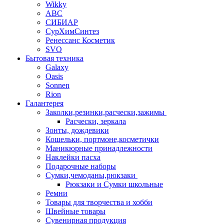
Wikky
АВС
СИБИАР
СурХимСинтез
Ренессанс Косметик
SVO
Бытовая техника
Galaxy
Oasis
Sonnen
Rion
Галантерея
Заколки,резинки,расчески,зажимы
Расчески, зеркала
Зонты, дождевики
Кошельки, портмоне,косметички
Маникюрные принадлежности
Наклейки пасха
Подарочные наборы
Сумки,чемоданы,рюкзаки
Рюкзаки и Сумки школьные
Ремни
Товары для творчества и хобби
Швейные товары
Сувенирная продукция