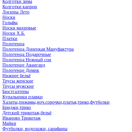
Колготки зима
Колготки капрон
Лосины Лето
Носки
Гольфы
Носки махровые
Носки Х.Б.
Платки
Полотенца
Полотенца Донецкая Мануфактура
Полотенца Подарочные
Полотенца Нежный сон
Полотенце Авангард
Полотенце Домик
Нижнее бельё
Трусы женские
Трусы мужские
Бюстгалтеры
Купальники плавки
Халаты,пижамы,ноч.сорочки,платья,трико,футболки
Бриджи,трико
Детский трикотаж,бельё
Иваново Трикотаж
Майки
Футболки, водолазки, сарафаны