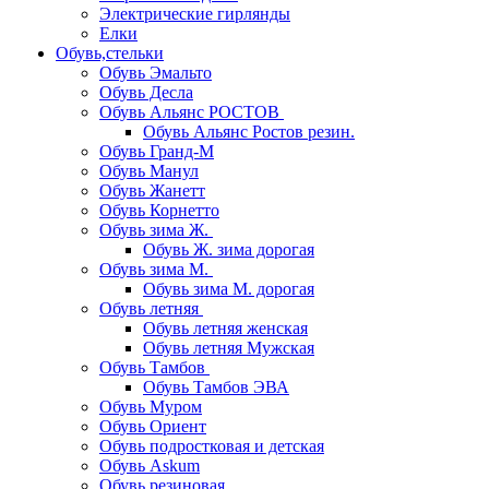
Электрические гирлянды
Елки
Обувь,стельки
Обувь Эмальто
Обувь Десла
Обувь Альянс РОСТОВ
Обувь Альянс Ростов резин.
Обувь Гранд-М
Обувь Манул
Обувь Жанетт
Обувь Корнетто
Обувь зима Ж.
Обувь Ж. зима дорогая
Обувь зима М.
Обувь зима М. дорогая
Обувь летняя
Обувь летняя женская
Обувь летняя Мужская
Обувь Тамбов
Обувь Тамбов ЭВА
Обувь Муром
Обувь Ориент
Обувь подростковая и детская
Обувь Askum
Обувь резиновая