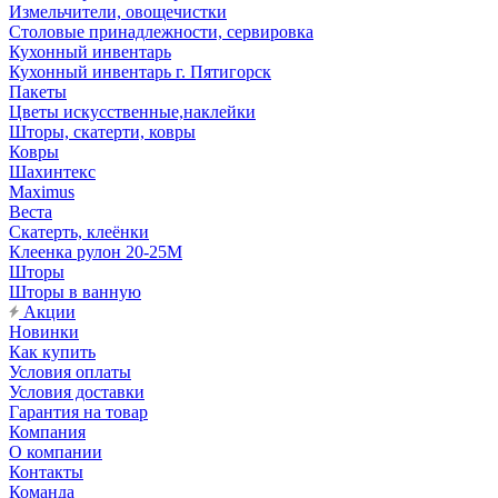
Измельчители, овощечистки
Столовые принадлежности, сервировка
Кухонный инвентарь
Кухонный инвентарь г. Пятигорск
Пакеты
Цветы искусственные,наклейки
Шторы, скатерти, ковры
Ковры
Шахинтекс
Maximus
Веста
Скатерть, клеёнки
Клеенка рулон 20-25М
Шторы
Шторы в ванную
Акции
Новинки
Как купить
Условия оплаты
Условия доставки
Гарантия на товар
Компания
О компании
Контакты
Команда