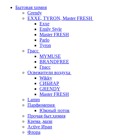
Бытовая химия
Grendy
EXXE, TYRON, Master FRESH
Exxe
Emily Style
Master FRESH
Parlo
Tyron
Грасс
MYMUSE
BRANDFREE
Грасс
Освежители воздуха
Wikky
СИБИАР
GRENDY
Master FRESH
Lamm
Парфюмерия
Южный поток
Прочая быт.химия
Крема ,мази
Аctive Иран
Флора