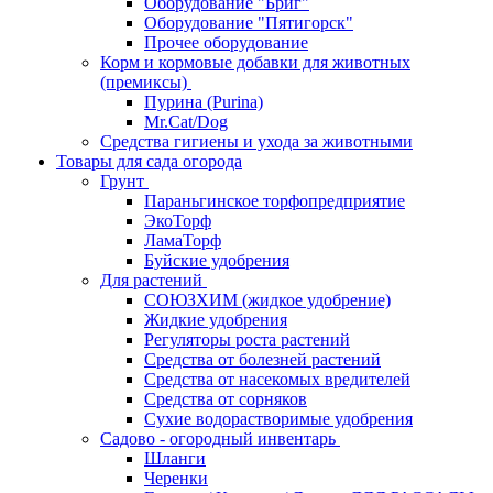
Оборудование "Бриг"
Оборудование "Пятигорск"
Прочее оборудование
Корм и кормовые добавки для животных
(премиксы)
Пурина (Purina)
Mr.Cat/Dog
Средства гигиены и ухода за животными
Товары для сада огорода
Грунт
Параньгинское торфопредприятие
ЭкоТорф
ЛамаТорф
Буйские удобрения
Для растений
СОЮЗХИМ (жидкое удобрение)
Жидкие удобрения
Регуляторы роста растений
Средства от болезней растений
Средства от насекомых вредителей
Средства от сорняков
Сухие водорастворимые удобрения
Садово - огородный инвентарь
Шланги
Черенки