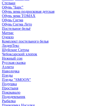
Стельки
Обувь "Барс"
Обувь зима подросковая детская
Обувь зима ТОМАХ
Обувь Сигма
Обувь Сигма Лето
Постельное бельё
Матрас
Одеяло
Комплект постельного белья
ЛидерТекс
Шуйские Ситцы
Чебоксарский хлопок
Нежный сон
Русская сказка
Аэлита
Наволочка
Пледы
Пледы "SMOON"
Подушка
Простыня
Покрывало
Пододеяльник
Рыбалка
Прикормка Насадки