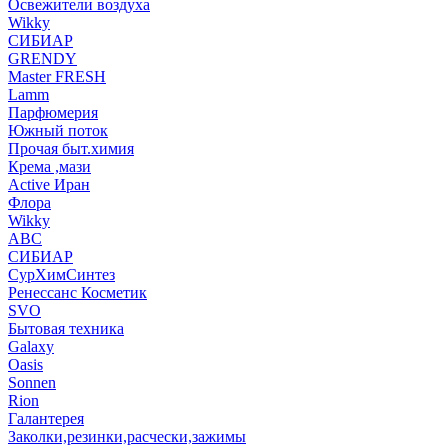
Освежители воздуха
Wikky
СИБИАР
GRENDY
Master FRESH
Lamm
Парфюмерия
Южный поток
Прочая быт.химия
Крема ,мази
Аctive Иран
Флора
Wikky
АВС
СИБИАР
СурХимСинтез
Ренессанс Косметик
SVO
Бытовая техника
Galaxy
Oasis
Sonnen
Rion
Галантерея
Заколки,резинки,расчески,зажимы