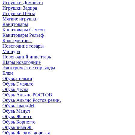
Игрушки Домовята
Игрушки Задира
Игрушки Пенза
Мягкие игрушки
Канцтовары
Канцтовары Самсон
Канцтовары Рельеф
Калькуляторы
Новогодние товары
Мишура
Новогодний инвентарь
Шары новогодние
Электрические гирлянды
Елки
Обувь,стельки
Обувь Эмальто
Обувь Десла
Обувь Альянс РОСТОВ
Обувь Альянс Ростов резин.
Обувь Гранд-М
Обувь Манул
Обувь Жанетт
Обувь Корнетто
Обувь зима Ж.
Обувь Ж. зима дорогая