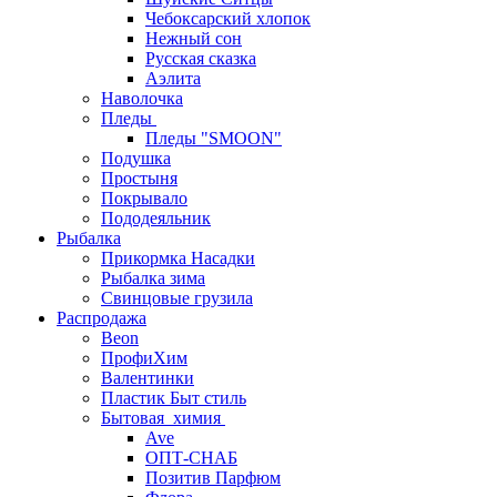
Чебоксарский хлопок
Нежный сон
Русская сказка
Аэлита
Наволочка
Пледы
Пледы "SMOON"
Подушка
Простыня
Покрывало
Пододеяльник
Рыбалка
Прикормка Насадки
Рыбалка зима
Свинцовые грузила
Распродажа
Beon
ПрофиХим
Валентинки
Пластик Быт стиль
Бытовая_химия
Ave
ОПТ-СНАБ
Позитив Парфюм