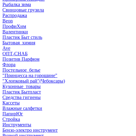
Рыбалка зима
Свинцовые грузила
Распродажа
Beon
ПрофиХим
Валентинки
Пластик Быт стиль
Бытовая_химия
Ave
ОПТ-СНАБ
Позитив Парфюм
Флора
Постельное_белье
"Принцесса на горошине"
"Хлопковый рай"(Чебоксары)
Кухонные_товары
Пластик Бытпласт
Средства гигиены
Кассеты
Влажные салфетки
ПапирЮг
Стройка
Инструменты
Бензо-электро инструмент
Ручной инструмент