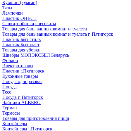
Кувшин (кумган)
Тазы
Лампочки
Пластик ОНЕСТ
Санки,тюбинги,снегокаты
Товары для бань,ванных комнат и туалета
Товары для бань,ванных комнат и туалета г. Пятигорск
Пластик Быт стиль
Пластик Бытпласт
Товары для уборки
Швабры МОПЭКСБЕЛ Беларусь
Фонари
Электротовары
Пластик г.Пятигорск
Кухонные товары
Посуда одноразовая
Посуда
Teco
Посуда г. Пятигорск
Чайники ALBERG
Гурман
Термосы
Товары для приготовления пищи
Контейнеры
Контейнеры г.Пятигорск