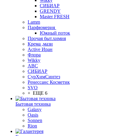
Wikky
СИБИАР
GRENDY
Master FRESH
Lamm
Парфюмерия
Южный поток
Прочая быт.химия
Крема ,мази
Аctive Иран
Флора
Wikky
АВС
СИБИАР
СурХимСинтез
Ренессанс Косметик
SVO
+ ЕЩЕ 6
Бытовая техника
Galaxy
Oasis
Sonnen
Rion