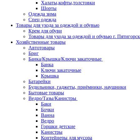
Халаты,кофты,толстовки
Шорты
Одежда зима
Спец одежда
Товары для ухода за одеждой и обувью
Крем для обуви
Товары для ухода за одеждой и обувью г. Пятигорск
Хозяйственные товары
Автотовары
Бриг
Банка/Крышка/Ключи закаточные
Банка
Ключи закаточные
Крышка
Батарейки
Будильники, гаджеты, приёмники, наушники
Бытовые товары
Ведро/Тазы/Канистры
Баки
Бочки
Ванна
Ведро
Горшки детские
Канистры
Контейнеры для мусора