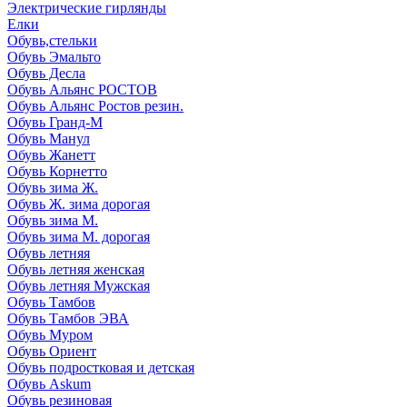
Электрические гирлянды
Елки
Обувь,стельки
Обувь Эмальто
Обувь Десла
Обувь Альянс РОСТОВ
Обувь Альянс Ростов резин.
Обувь Гранд-М
Обувь Манул
Обувь Жанетт
Обувь Корнетто
Обувь зима Ж.
Обувь Ж. зима дорогая
Обувь зима М.
Обувь зима М. дорогая
Обувь летняя
Обувь летняя женская
Обувь летняя Мужская
Обувь Тамбов
Обувь Тамбов ЭВА
Обувь Муром
Обувь Ориент
Обувь подростковая и детская
Обувь Askum
Обувь резиновая