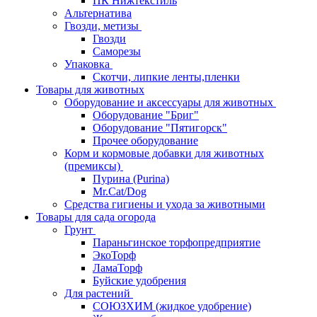
ПК Нижтекстиль
Альтернатива
Гвозди, метизы
Гвозди
Саморезы
Упаковка
Скотчи, липкие ленты,пленки
Товары для животных
Оборудование и аксессуары для животных
Оборудование "Бриг"
Оборудование "Пятигорск"
Прочее оборудование
Корм и кормовые добавки для животных
(премиксы)
Пурина (Purina)
Mr.Cat/Dog
Средства гигиены и ухода за животными
Товары для сада огорода
Грунт
Параньгинское торфопредприятие
ЭкоТорф
ЛамаТорф
Буйские удобрения
Для растений
СОЮЗХИМ (жидкое удобрение)