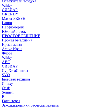
Освежители воздуха
Wikky
СИБИАР
GRENDY
Master FRESH
Lamm
Парфюмерия
Южный поток
ПРОСТОЕ РЕШЕНИЕ
Прочая быт.химия
Крема ,мази
Аctive Иран
Флора
Wikky
АВС
СИБИАР
СурХимСинтез
SVO
Бытовая техника
Galaxy
Oasis
Sonnen
Rion
Галантерея
Заколки,резинки,расчески,зажимы