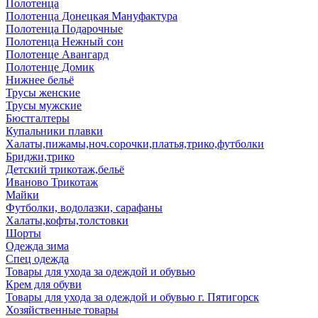
Полотенца
Полотенца Донецкая Мануфактура
Полотенца Подарочные
Полотенца Нежный сон
Полотенце Авангард
Полотенце Домик
Нижнее бельё
Трусы женские
Трусы мужские
Бюстгалтеры
Купальники плавки
Халаты,пижамы,ноч.сорочки,платья,трико,футболки
Бриджи,трико
Детский трикотаж,бельё
Иваново Трикотаж
Майки
Футболки, водолазки, сарафаны
Халаты,кофты,толстовки
Шорты
Одежда зима
Спец одежда
Товары для ухода за одеждой и обувью
Крем для обуви
Товары для ухода за одеждой и обувью г. Пятигорск
Хозяйственные товары