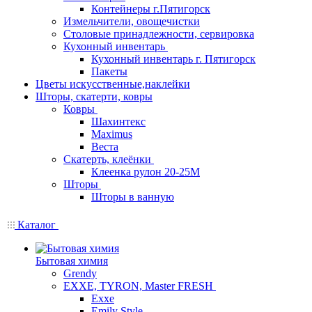
Контейнеры г.Пятигорск
Измельчители, овощечистки
Столовые принадлежности, сервировка
Кухонный инвентарь
Кухонный инвентарь г. Пятигорск
Пакеты
Цветы искусственные,наклейки
Шторы, скатерти, ковры
Ковры
Шахинтекс
Maximus
Веста
Скатерть, клеёнки
Клеенка рулон 20-25М
Шторы
Шторы в ванную
Каталог
Бытовая химия
Grendy
EXXE, TYRON, Master FRESH
Exxe
Emily Style