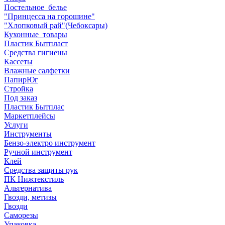
Постельное_белье
"Принцесса на горошине"
"Хлопковый рай"(Чебоксары)
Кухонные_товары
Пластик Бытпласт
Средства гигиены
Кассеты
Влажные салфетки
ПапирЮг
Стройка
Под заказ
Пластик Бытплас
Маркетплейсы
Услуги
Инструменты
Бензо-электро инструмент
Ручной инструмент
Клей
Средства защиты рук
ПК Нижтекстиль
Альтернатива
Гвозди, метизы
Гвозди
Саморезы
Упаковка