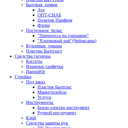
Бытовая_химия
Ave
ОПТ-СНАБ
Позитив Парфюм
Флора
Постельное_белье
"Принцесса на горошине"
"Хлопковый рай"(Чебоксары)
Кухонные_товары
Пластик Бытпласт
Средства гигиены
Кассеты
Влажные салфетки
ПапирЮг
Стройка
Под заказ
Пластик Бытплас
Маркетплейсы
Услуги
Инструменты
Бензо-электро инструмент
Ручной инструмент
Клей
Средства защиты рук