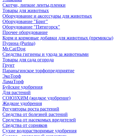
Скотчи, липкие ленты,пленки
Товары для животных
Оборудование и аксессуары для животных
Оборудование "Бриг"
Оборудование "Пятигорск"
Прочее оборудование
Корм и кормовые добавки для животных (премиксы)
Пурина (Purina)
Mr.Cat/Dog
Средства гигиены и ухода за животными
Товары для сада огорода
Грунт
Параньгинское торфопредприятие
ЭкоТорф
ЛамаТорф
Буйские удобрения
Для растений
СОЮЗХИМ (жидкое удобрение)
Жидкие удобрения
Регуляторы роста растений
Средства от болезней растений
Средства от насекомых вредителей
Средства от сорняков
Сухие водорастворимые удобрения