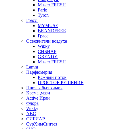
Master FRESH
Parlo
Tyron
Грасс
MYMUSE
BRANDFREE
Грасс
Освежители воздуха
Wikky
СИБИАР
GRENDY
Master FRESH
Lamm
Парфюмерия
Южный поток
ПРОСТОЕ РЕШЕНИЕ
Прочая быт.химия
Крема ,мази
Аctive Иран
Флора
Wikky
АВС
СИБИАР
СурХимСинтез