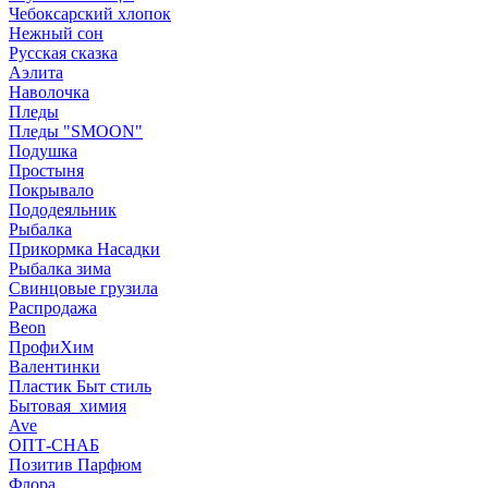
Чебоксарский хлопок
Нежный сон
Русская сказка
Аэлита
Наволочка
Пледы
Пледы "SMOON"
Подушка
Простыня
Покрывало
Пододеяльник
Рыбалка
Прикормка Насадки
Рыбалка зима
Свинцовые грузила
Распродажа
Beon
ПрофиХим
Валентинки
Пластик Быт стиль
Бытовая_химия
Ave
ОПТ-СНАБ
Позитив Парфюм
Флора