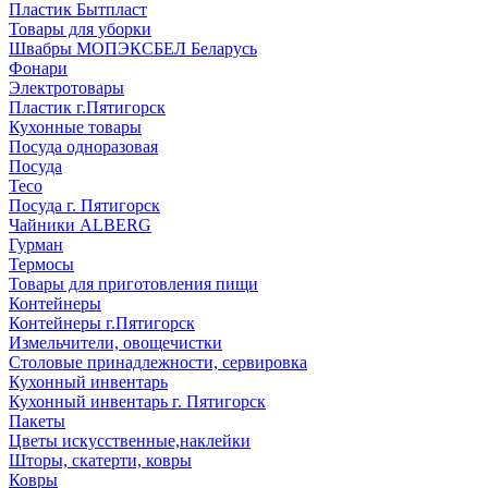
Пластик Бытпласт
Товары для уборки
Швабры МОПЭКСБЕЛ Беларусь
Фонари
Электротовары
Пластик г.Пятигорск
Кухонные товары
Посуда одноразовая
Посуда
Teco
Посуда г. Пятигорск
Чайники ALBERG
Гурман
Термосы
Товары для приготовления пищи
Контейнеры
Контейнеры г.Пятигорск
Измельчители, овощечистки
Столовые принадлежности, сервировка
Кухонный инвентарь
Кухонный инвентарь г. Пятигорск
Пакеты
Цветы искусственные,наклейки
Шторы, скатерти, ковры
Ковры