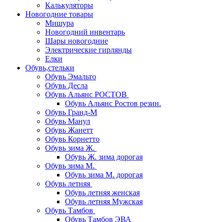
Калькуляторы
Новогодние товары
Мишура
Новогодний инвентарь
Шары новогодние
Электрические гирлянды
Елки
Обувь,стельки
Обувь Эмальто
Обувь Десла
Обувь Альянс РОСТОВ
Обувь Альянс Ростов резин.
Обувь Гранд-М
Обувь Манул
Обувь Жанетт
Обувь Корнетто
Обувь зима Ж.
Обувь Ж. зима дорогая
Обувь зима М.
Обувь зима М. дорогая
Обувь летняя
Обувь летняя женская
Обувь летняя Мужская
Обувь Тамбов
Обувь Тамбов ЭВА