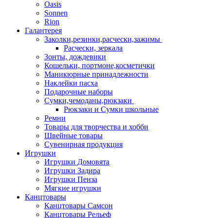
Oasis
Sonnen
Rion
Галантерея
Заколки,резинки,расчески,зажимы
Расчески, зеркала
Зонты, дождевики
Кошельки, портмоне,косметички
Маникюрные принадлежности
Наклейки пасха
Подарочные наборы
Сумки,чемоданы,рюкзаки
Рюкзаки и Сумки школьные
Ремни
Товары для творчества и хобби
Швейные товары
Сувенирная продукция
Игрушки
Игрушки Домовята
Игрушки Задира
Игрушки Пенза
Мягкие игрушки
Канцтовары
Канцтовары Самсон
Канцтовары Рельеф