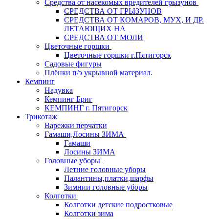
Средства от насекомых вредителей грызунов
СPEДСТВА ОТ ГРЫЗУНОВ
СРЕДСТВА ОТ КОМАРОВ, МУХ, И ДР.
ЛЕТАЮЩИХ НА
СРЕДСТВА ОТ МОЛИ
Цветочные горшки
Цветочные горшки г.Пятигорск
Садовые фигуры
Плёнки п/э укрывной материал.
Кемпинг
Надувка
Кемпинг Бриг
КЕМПИНГ г. Пятигорск
Трикотаж
Варежки перчатки
Гамаши,Лосины ЗИМА
Гамаши
Лосины ЗИМА
Головные уборы
Летние головные уборы
Палантины,платки,шарфы
Зимнии головные уборы
Колготки
Колготки детские подростковые
Колготки зима