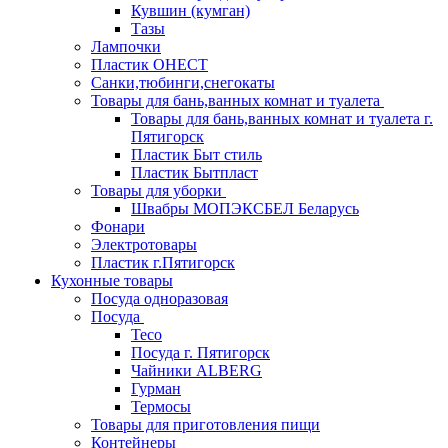
Кувшин (кумган)
Тазы
Лампочки
Пластик ОНЕСТ
Санки,тюбинги,снегокаты
Товары для бань,ванных комнат и туалета
Товары для бань,ванных комнат и туалета г.
Пятигорск
Пластик Быт стиль
Пластик Бытпласт
Товары для уборки
Швабры МОПЭКСБЕЛ Беларусь
Фонари
Электротовары
Пластик г.Пятигорск
Кухонные товары
Посуда одноразовая
Посуда
Teco
Посуда г. Пятигорск
Чайники ALBERG
Гурман
Термосы
Товары для приготовления пищи
Контейнеры