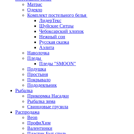
Матрас
Одеяло
Комплект постельного белья
ЛидерТекс
Шуйские Ситцы
Чебоксарский хлопок
Нежный сон
Русская сказка
Аэлита
Наволочка
Пледы
Пледы "SMOON"
Подушка
Простыня
Покрывало
Пододеяльник
Рыбалка
Прикормка Насадки
Рыбалка зима
Свинцовые грузила
Распродажа
Beon
ПрофиХим
Валентинки
Пластик Быт стиль