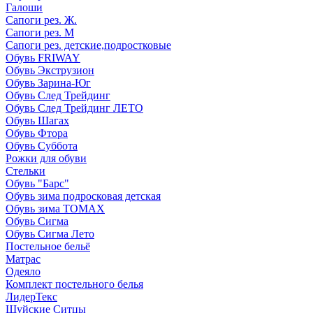
Галоши
Сапоги рез. Ж.
Сапоги рез. М
Сапоги рез. детские,подростковые
Обувь FRIWAY
Обувь Экструзион
Обувь Зарина-Юг
Обувь След Трейдинг
Обувь След Трейдинг ЛЕТО
Обувь Шагах
Обувь Фтора
Обувь Суббота
Рожки для обуви
Стельки
Обувь "Барс"
Обувь зима подросковая детская
Обувь зима ТОМАХ
Обувь Сигма
Обувь Сигма Лето
Постельное бельё
Матрас
Одеяло
Комплект постельного белья
ЛидерТекс
Шуйские Ситцы