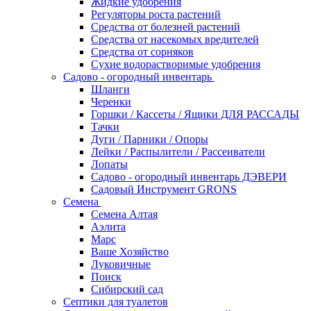
Жидкие удобрения
Регуляторы роста растений
Средства от болезней растений
Средства от насекомых вредителей
Средства от сорняков
Сухие водорастворимые удобрения
Садово - огородный инвентарь
Шланги
Черенки
Горшки / Кассеты / Ящики ДЛЯ РАССАДЫ
Тачки
Дуги / Парники / Опоры
Лейки / Распылители / Рассеиватели
Лопаты
Садово - огородный инвентарь ДЭВЕРИ
Садовый Инструмент GRONS
Семена
Семена Алтая
Аэлита
Марс
Ваше Хозяйство
Луковичные
Поиск
Сибирский сад
Септики для туалетов