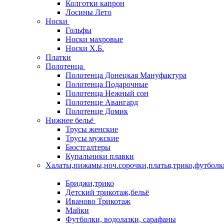
Колготки капрон
Лосины Лето
Носки
Гольфы
Носки махровые
Носки Х.Б.
Платки
Полотенца
Полотенца Донецкая Мануфактура
Полотенца Подарочные
Полотенца Нежный сон
Полотенце Авангард
Полотенце Домик
Нижнее бельё
Трусы женские
Трусы мужские
Бюстгалтеры
Купальники плавки
Халаты,пижамы,ноч.сорочки,платья,трико,футболк
Бриджи,трико
Детский трикотаж,бельё
Иваново Трикотаж
Майки
Футболки, водолазки, сарафаны