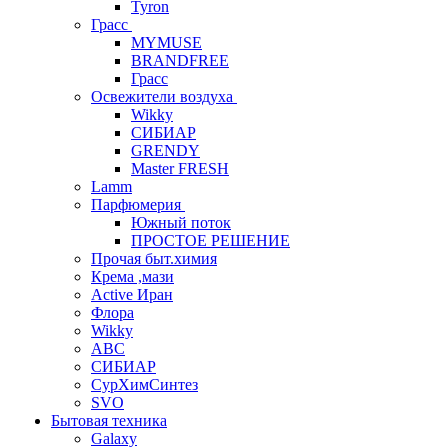
Tyron
Грасс
MYMUSE
BRANDFREE
Грасс
Освежители воздуха
Wikky
СИБИАР
GRENDY
Master FRESH
Lamm
Парфюмерия
Южный поток
ПРОСТОЕ РЕШЕНИЕ
Прочая быт.химия
Крема ,мази
Аctive Иран
Флора
Wikky
АВС
СИБИАР
СурХимСинтез
SVO
Бытовая техника
Galaxy