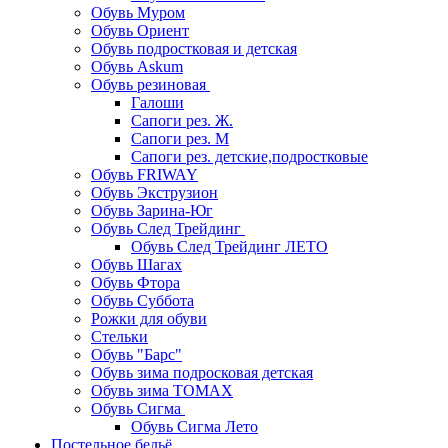
Обувь Муром
Обувь Ориент
Обувь подростковая и детская
Обувь Askum
Обувь резиновая
Галоши
Сапоги рез. Ж.
Сапоги рез. М
Сапоги рез. детские,подростковые
Обувь FRIWAY
Обувь Экструзион
Обувь Зарина-Юг
Обувь След Трейдинг
Обувь След Трейдинг ЛЕТО
Обувь Шагах
Обувь Фтора
Обувь Суббота
Рожки для обуви
Стельки
Обувь "Барс"
Обувь зима подросковая детская
Обувь зима ТОМАХ
Обувь Сигма
Обувь Сигма Лето
Постельное бельё