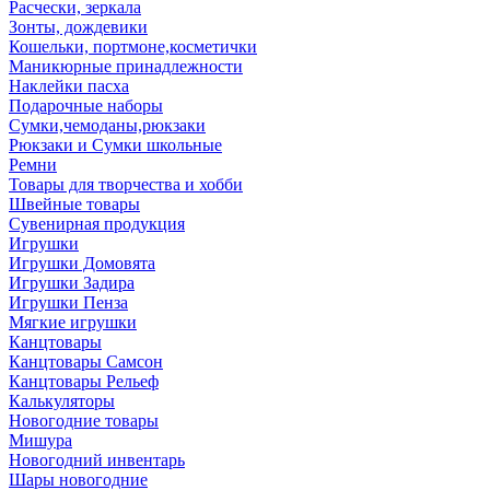
Расчески, зеркала
Зонты, дождевики
Кошельки, портмоне,косметички
Маникюрные принадлежности
Наклейки пасха
Подарочные наборы
Сумки,чемоданы,рюкзаки
Рюкзаки и Сумки школьные
Ремни
Товары для творчества и хобби
Швейные товары
Сувенирная продукция
Игрушки
Игрушки Домовята
Игрушки Задира
Игрушки Пенза
Мягкие игрушки
Канцтовары
Канцтовары Самсон
Канцтовары Рельеф
Калькуляторы
Новогодние товары
Мишура
Новогодний инвентарь
Шары новогодние