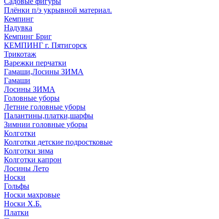
Садовые фигуры
Плёнки п/э укрывной материал.
Кемпинг
Надувка
Кемпинг Бриг
КЕМПИНГ г. Пятигорск
Трикотаж
Варежки перчатки
Гамаши,Лосины ЗИМА
Гамаши
Лосины ЗИМА
Головные уборы
Летние головные уборы
Палантины,платки,шарфы
Зимнии головные уборы
Колготки
Колготки детские подростковые
Колготки зима
Колготки капрон
Лосины Лето
Носки
Гольфы
Носки махровые
Носки Х.Б.
Платки