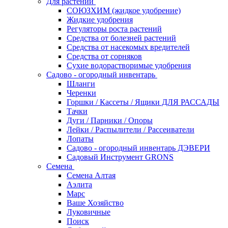
Для растений
СОЮЗХИМ (жидкое удобрение)
Жидкие удобрения
Регуляторы роста растений
Средства от болезней растений
Средства от насекомых вредителей
Средства от сорняков
Сухие водорастворимые удобрения
Садово - огородный инвентарь
Шланги
Черенки
Горшки / Кассеты / Ящики ДЛЯ РАССАДЫ
Тачки
Дуги / Парники / Опоры
Лейки / Распылители / Рассеиватели
Лопаты
Садово - огородный инвентарь ДЭВЕРИ
Садовый Инструмент GRONS
Семена
Семена Алтая
Аэлита
Марс
Ваше Хозяйство
Луковичные
Поиск