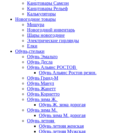
Канцтовары Самсон
Канцтовары Рельеф
Калькуляторы
Новогодние товары
Мишура
Новогодний инвентарь
Шары новогодние
Электрические гирлянды
Елки
Обувь,стельки
Обувь Эмальто
Обувь Десла
Обувь Альянс РОСТОВ
Обувь Альянс Ростов резин.
Обувь Гранд-М
Обувь Манул
Обувь Жанетт
Обувь Корнетто
Обувь зима Ж.
Обувь Ж. зима дорогая
Обувь зима М.
Обувь зима М. дорогая
Обувь летняя
Обувь летняя женская
Обувь летняя Мужская