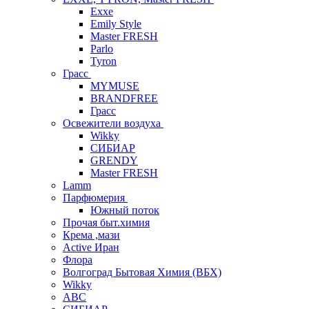
Exxe
Emily Style
Master FRESH
Parlo
Tyron
Грасс
MYMUSE
BRANDFREE
Грасс
Освежители воздуха
Wikky
СИБИАР
GRENDY
Master FRESH
Lamm
Парфюмерия
Южный поток
Прочая быт.химия
Крема ,мази
Аctive Иран
Флора
Волгоград Бытовая Химия (ВБХ)
Wikky
АВС