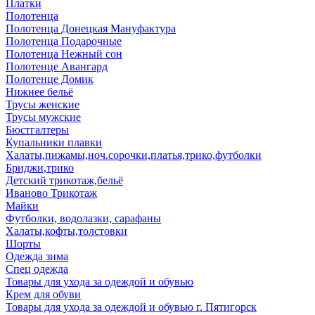
Платки
Полотенца
Полотенца Донецкая Мануфактура
Полотенца Подарочные
Полотенца Нежный сон
Полотенце Авангард
Полотенце Домик
Нижнее бельё
Трусы женские
Трусы мужские
Бюстгалтеры
Купальники плавки
Халаты,пижамы,ноч.сорочки,платья,трико,футболки
Бриджи,трико
Детский трикотаж,бельё
Иваново Трикотаж
Майки
Футболки, водолазки, сарафаны
Халаты,кофты,толстовки
Шорты
Одежда зима
Спец одежда
Товары для ухода за одеждой и обувью
Крем для обуви
Товары для ухода за одеждой и обувью г. Пятигорск