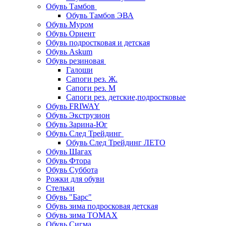
Обувь Тамбов
Обувь Тамбов ЭВА
Обувь Муром
Обувь Ориент
Обувь подростковая и детская
Обувь Askum
Обувь резиновая
Галоши
Сапоги рез. Ж.
Сапоги рез. М
Сапоги рез. детские,подростковые
Обувь FRIWAY
Обувь Экструзион
Обувь Зарина-Юг
Обувь След Трейдинг
Обувь След Трейдинг ЛЕТО
Обувь Шагах
Обувь Фтора
Обувь Суббота
Рожки для обуви
Стельки
Обувь "Барс"
Обувь зима подросковая детская
Обувь зима ТОМАХ
Обувь Сигма