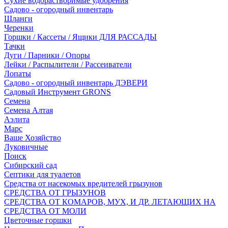
Сухие водорастворимые удобрения
Садово - огородный инвентарь
Шланги
Черенки
Горшки / Кассеты / Ящики ДЛЯ РАССАДЫ
Тачки
Дуги / Парники / Опоры
Лейки / Распылители / Рассеиватели
Лопаты
Садово - огородный инвентарь ДЭВЕРИ
Садовый Инструмент GRONS
Семена
Семена Алтая
Аэлита
Марс
Ваше Хозяйство
Луковичные
Поиск
Сибирский сад
Септики для туалетов
Средства от насекомых вредителей грызунов
СPEДСТВА ОТ ГРЫЗУНОВ
СРЕДСТВА ОТ КОМАРОВ, МУХ, И ДР. ЛЕТАЮЩИХ НА
СРЕДСТВА ОТ МОЛИ
Цветочные горшки