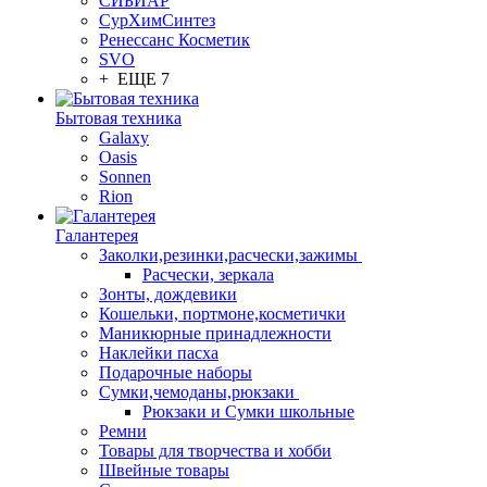
СИБИАР
СурХимСинтез
Ренессанс Косметик
SVO
+ ЕЩЕ 7
Бытовая техника
Galaxy
Oasis
Sonnen
Rion
Галантерея
Заколки,резинки,расчески,зажимы
Расчески, зеркала
Зонты, дождевики
Кошельки, портмоне,косметички
Маникюрные принадлежности
Наклейки пасха
Подарочные наборы
Сумки,чемоданы,рюкзаки
Рюкзаки и Сумки школьные
Ремни
Товары для творчества и хобби
Швейные товары