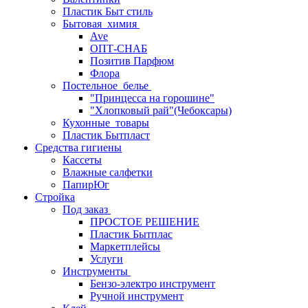
Пластик Быт стиль
Бытовая_химия
Ave
ОПТ-СНАБ
Позитив Парфюм
Флора
Постельное_белье
"Принцесса на горошине"
"Хлопковый рай"(Чебоксары)
Кухонные_товары
Пластик Бытпласт
Средства гигиены
Кассеты
Влажные салфетки
ПапирЮг
Стройка
Под заказ
ПРОСТОЕ РЕШЕНИЕ
Пластик Бытплас
Маркетплейсы
Услуги
Инструменты
Бензо-электро инструмент
Ручной инструмент