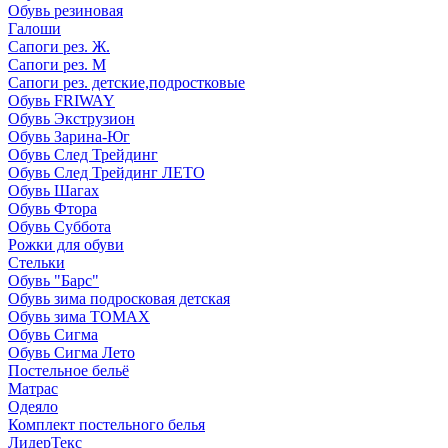
Обувь резиновая
Галоши
Сапоги рез. Ж.
Сапоги рез. М
Сапоги рез. детские,подростковые
Обувь FRIWAY
Обувь Экструзион
Обувь Зарина-Юг
Обувь След Трейдинг
Обувь След Трейдинг ЛЕТО
Обувь Шагах
Обувь Фтора
Обувь Суббота
Рожки для обуви
Стельки
Обувь "Барс"
Обувь зима подросковая детская
Обувь зима ТОМАХ
Обувь Сигма
Обувь Сигма Лето
Постельное бельё
Матрас
Одеяло
Комплект постельного белья
ЛидерТекс