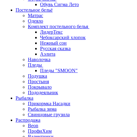
Обувь Сигма Лето
Постельное бельё
Матрас
Одеяло
Комплект постельного белья
ЛидерТекс
Чебоксарский хлопок
Нежный сон
Русская сказка
Аэлита
Наволочка
Пледы
Пледы "SMOON"
Подушка
Простыня
Покрывало
Пододеяльник
Рыбалка
Прикормка Насадки
Рыбалка зима
Свинцовые грузила
Распродажа
Beon
ПрофиХим
Валентинки