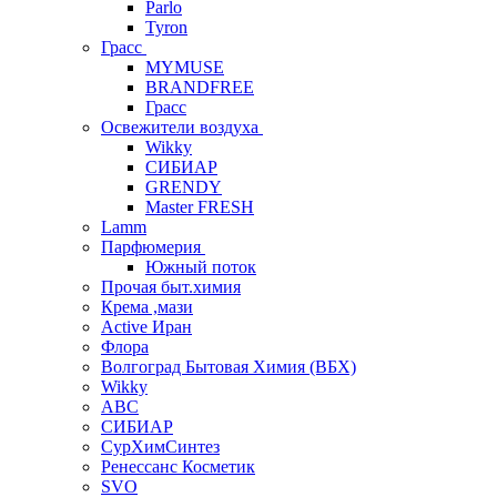
Parlo
Tyron
Грасс
MYMUSE
BRANDFREE
Грасс
Освежители воздуха
Wikky
СИБИАР
GRENDY
Master FRESH
Lamm
Парфюмерия
Южный поток
Прочая быт.химия
Крема ,мази
Аctive Иран
Флора
Волгоград Бытовая Химия (ВБХ)
Wikky
АВС
СИБИАР
СурХимСинтез
Ренессанс Косметик
SVO