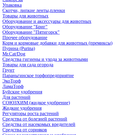
Упаковка
Скотчи, липкие ленты,пленки
Товары для животных
Оборудование и аксессуары для животных
Оборудование "Бриг"
Оборудование "Пятигорск"
Прочее оборудование
Корм и кормовые добавки для животных (премиксы)
Пурина (Purina)
Mr.Cat/Dog
Средства гигиены и ухода за животными
Товары для сада огорода
Грунт
Параньгинское торфопредприятие
ЭкоТорф
ЛамаТорф
Буйские удобрения
Для растений
СОЮЗХИМ (жидкое удобрение)
Жидкие удобрения
Регуляторы роста растений
Средства от болезней растений
Средства от насекомых вредителей
Средства от сорняков