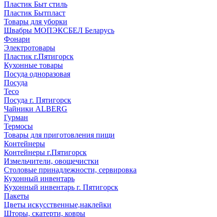
Пластик Быт стиль
Пластик Бытпласт
Товары для уборки
Швабры МОПЭКСБЕЛ Беларусь
Фонари
Электротовары
Пластик г.Пятигорск
Кухонные товары
Посуда одноразовая
Посуда
Teco
Посуда г. Пятигорск
Чайники ALBERG
Гурман
Термосы
Товары для приготовления пищи
Контейнеры
Контейнеры г.Пятигорск
Измельчители, овощечистки
Столовые принадлежности, сервировка
Кухонный инвентарь
Кухонный инвентарь г. Пятигорск
Пакеты
Цветы искусственные,наклейки
Шторы, скатерти, ковры