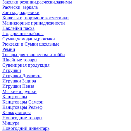
Заколки,резинки,расчески,зажимы
Расчески, зеркала
Зонты, дождевики
Кошельки, портмоне,косметички
Маникюрные принадлежности
Наклейки пасха
Подарочные наборы
Сумки,чемоданы,рюкзаки
Рюкзаки и Сумки школьные
Ремни
Товары для творчества и хобби
Швейные товары
Сувенирная продукция
Игрушки
Игрушки Домовята
Игрушки Задира
Игрушки Пенза
Мягкие игрушки
Канцтовары
Канцтовары Самсон
Канцтовары Рельеф
Калькуляторы
Новогодние товары
Мишура
Новогодний инвентарь