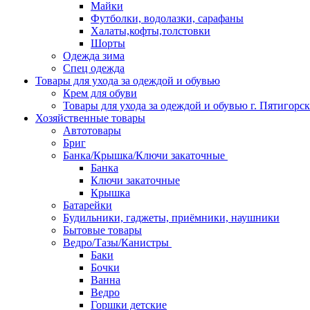
Майки
Футболки, водолазки, сарафаны
Халаты,кофты,толстовки
Шорты
Одежда зима
Спец одежда
Товары для ухода за одеждой и обувью
Крем для обуви
Товары для ухода за одеждой и обувью г. Пятигорск
Хозяйственные товары
Автотовары
Бриг
Банка/Крышка/Ключи закаточные
Банка
Ключи закаточные
Крышка
Батарейки
Будильники, гаджеты, приёмники, наушники
Бытовые товары
Ведро/Тазы/Канистры
Баки
Бочки
Ванна
Ведро
Горшки детские