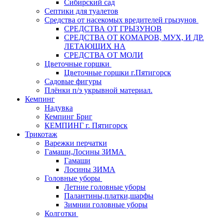
Сибирский сад
Септики для туалетов
Средства от насекомых вредителей грызунов
СPEДСТВА ОТ ГРЫЗУНОВ
СРЕДСТВА ОТ КОМАРОВ, МУХ, И ДР.
ЛЕТАЮЩИХ НА
СРЕДСТВА ОТ МОЛИ
Цветочные горшки
Цветочные горшки г.Пятигорск
Садовые фигуры
Плёнки п/э укрывной материал.
Кемпинг
Надувка
Кемпинг Бриг
КЕМПИНГ г. Пятигорск
Трикотаж
Варежки перчатки
Гамаши,Лосины ЗИМА
Гамаши
Лосины ЗИМА
Головные уборы
Летние головные уборы
Палантины,платки,шарфы
Зимнии головные уборы
Колготки