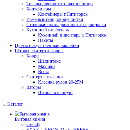
Товары для приготовления пищи
Контейнеры
Контейнеры г.Пятигорск
Измельчители, овощечистки
Столовые принадлежности, сервировка
Кухонный инвентарь
Кухонный инвентарь г. Пятигорск
Пакеты
Цветы искусственные,наклейки
Шторы, скатерти, ковры
Ковры
Шахинтекс
Maximus
Веста
Скатерть, клеёнки
Клеенка рулон 20-25М
Шторы
Шторы в ванную
Каталог
Бытовая химия
Grendy
EXXE, TYRON, Master FRESH