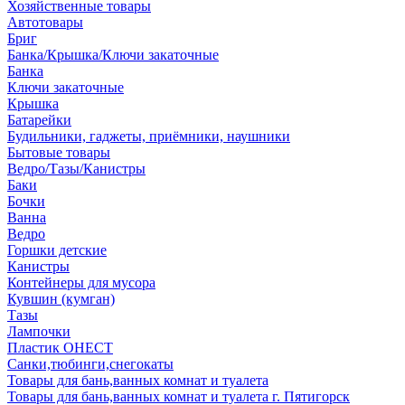
Хозяйственные товары
Автотовары
Бриг
Банка/Крышка/Ключи закаточные
Банка
Ключи закаточные
Крышка
Батарейки
Будильники, гаджеты, приёмники, наушники
Бытовые товары
Ведро/Тазы/Канистры
Баки
Бочки
Ванна
Ведро
Горшки детские
Канистры
Контейнеры для мусора
Кувшин (кумган)
Тазы
Лампочки
Пластик ОНЕСТ
Санки,тюбинги,снегокаты
Товары для бань,ванных комнат и туалета
Товары для бань,ванных комнат и туалета г. Пятигорск