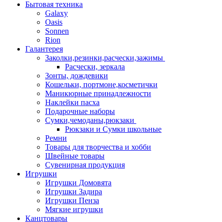
Бытовая техника
Galaxy
Oasis
Sonnen
Rion
Галантерея
Заколки,резинки,расчески,зажимы
Расчески, зеркала
Зонты, дождевики
Кошельки, портмоне,косметички
Маникюрные принадлежности
Наклейки пасха
Подарочные наборы
Сумки,чемоданы,рюкзаки
Рюкзаки и Сумки школьные
Ремни
Товары для творчества и хобби
Швейные товары
Сувенирная продукция
Игрушки
Игрушки Домовята
Игрушки Задира
Игрушки Пенза
Мягкие игрушки
Канцтовары