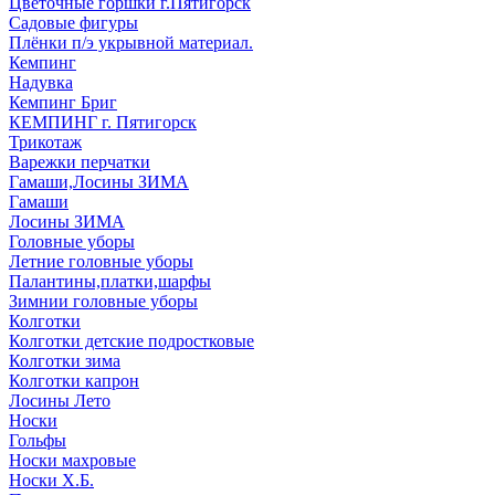
Цветочные горшки г.Пятигорск
Садовые фигуры
Плёнки п/э укрывной материал.
Кемпинг
Надувка
Кемпинг Бриг
КЕМПИНГ г. Пятигорск
Трикотаж
Варежки перчатки
Гамаши,Лосины ЗИМА
Гамаши
Лосины ЗИМА
Головные уборы
Летние головные уборы
Палантины,платки,шарфы
Зимнии головные уборы
Колготки
Колготки детские подростковые
Колготки зима
Колготки капрон
Лосины Лето
Носки
Гольфы
Носки махровые
Носки Х.Б.