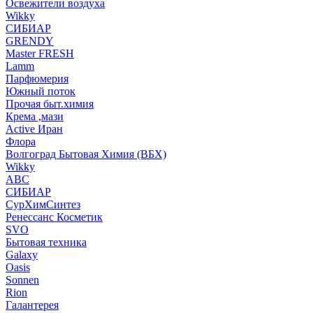
Освежители воздуха
Wikky
СИБИАР
GRENDY
Master FRESH
Lamm
Парфюмерия
Южный поток
Прочая быт.химия
Крема ,мази
Аctive Иран
Флора
Волгоград Бытовая Химия (ВБХ)
Wikky
АВС
СИБИАР
СурХимСинтез
Ренессанс Косметик
SVO
Бытовая техника
Galaxy
Oasis
Sonnen
Rion
Галантерея