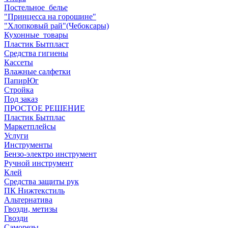
Постельное_белье
"Принцесса на горошине"
"Хлопковый рай"(Чебоксары)
Кухонные_товары
Пластик Бытпласт
Средства гигиены
Кассеты
Влажные салфетки
ПапирЮг
Стройка
Под заказ
ПРОСТОЕ РЕШЕНИЕ
Пластик Бытплас
Маркетплейсы
Услуги
Инструменты
Бензо-электро инструмент
Ручной инструмент
Клей
Средства защиты рук
ПК Нижтекстиль
Альтернатива
Гвозди, метизы
Гвозди
Саморезы