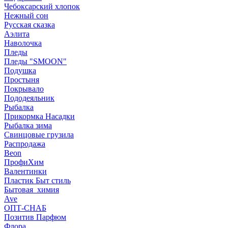
Чебоксарский хлопок
Нежный сон
Русская сказка
Аэлита
Наволочка
Пледы
Пледы "SMOON"
Подушка
Простыня
Покрывало
Пододеяльник
Рыбалка
Прикормка Насадки
Рыбалка зима
Свинцовые грузила
Распродажа
Beon
ПрофиХим
Валентинки
Пластик Быт стиль
Бытовая_химия
Ave
ОПТ-СНАБ
Позитив Парфюм
Флора