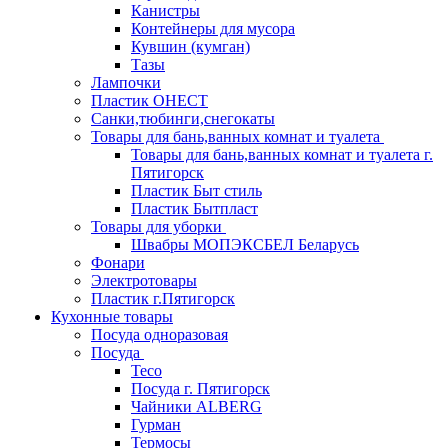
Канистры
Контейнеры для мусора
Кувшин (кумган)
Тазы
Лампочки
Пластик ОНЕСТ
Санки,тюбинги,снегокаты
Товары для бань,ванных комнат и туалета
Товары для бань,ванных комнат и туалета г.
Пятигорск
Пластик Быт стиль
Пластик Бытпласт
Товары для уборки
Швабры МОПЭКСБЕЛ Беларусь
Фонари
Электротовары
Пластик г.Пятигорск
Кухонные товары
Посуда одноразовая
Посуда
Teco
Посуда г. Пятигорск
Чайники ALBERG
Гурман
Термосы