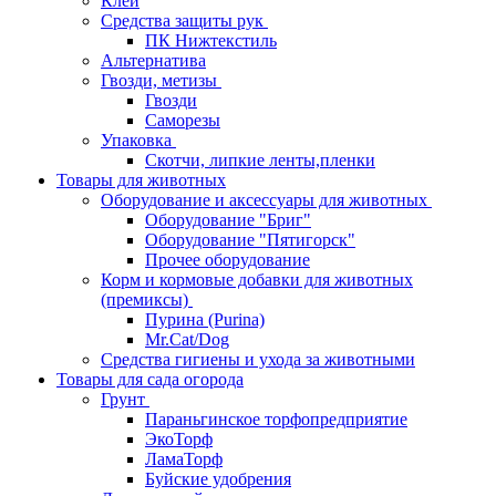
Клей
Средства защиты рук
ПК Нижтекстиль
Альтернатива
Гвозди, метизы
Гвозди
Саморезы
Упаковка
Скотчи, липкие ленты,пленки
Товары для животных
Оборудование и аксессуары для животных
Оборудование "Бриг"
Оборудование "Пятигорск"
Прочее оборудование
Корм и кормовые добавки для животных
(премиксы)
Пурина (Purina)
Mr.Cat/Dog
Средства гигиены и ухода за животными
Товары для сада огорода
Грунт
Параньгинское торфопредприятие
ЭкоТорф
ЛамаТорф
Буйские удобрения