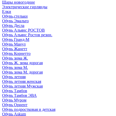
Шары новогодние
Электрические гирлянды
Елки
Обувь,стельки
Обувь Эмальто
Обувь Десла
Обувь Альянс РОСТОВ
Обувь Альянс Ростов резин.
Обувь Гранд-М
Обувь Манул
Обувь Жанетт
Обувь Корнетто
Обувь зима Ж.
Обувь Ж. зима дорогая
Обувь зима М.
Обувь зима М. дорогая
Обувь летняя
Обувь летняя женская
Обувь летняя Мужская
Обувь Тамбов
Обувь Тамбов ЭВА
Обувь Муром
Обувь Ориент
Обувь подростковая и детская
Обувь Askum