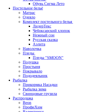
Обувь Сигма Лето
Постельное бельё
Матрас
Одеяло
Комплект постельного белья
ЛидерТекс
Чебоксарский хлопок
Нежный сон
Русская сказка
Аэлита
Наволочка
Пледы
Пледы "SMOON"
Подушка
Простыня
Покрывало
Пододеяльник
Рыбалка
Прикормка Насадки
Рыбалка зима
Свинцовые грузила
Распродажа
Beon
ПрофиХим
Валентинки