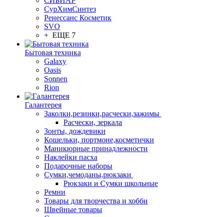
СИБИАР
СурХимСинтез
Ренессанс Косметик
SVO
+ ЕЩЕ 7
Бытовая техника
Galaxy
Oasis
Sonnen
Rion
Галантерея
Заколки,резинки,расчески,зажимы
Расчески, зеркала
Зонты, дождевики
Кошельки, портмоне,косметички
Маникюрные принадлежности
Наклейки пасха
Подарочные наборы
Сумки,чемоданы,рюкзаки
Рюкзаки и Сумки школьные
Ремни
Товары для творчества и хобби
Швейные товары