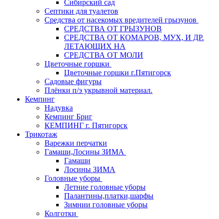
Сибирский сад
Септики для туалетов
Средства от насекомых вредителей грызунов
СPEДСТВА ОТ ГРЫЗУНОВ
СРЕДСТВА ОТ КОМАРОВ, МУХ, И ДР.
ЛЕТАЮЩИХ НА
СРЕДСТВА ОТ МОЛИ
Цветочные горшки
Цветочные горшки г.Пятигорск
Садовые фигуры
Плёнки п/э укрывной материал.
Кемпинг
Надувка
Кемпинг Бриг
КЕМПИНГ г. Пятигорск
Трикотаж
Варежки перчатки
Гамаши,Лосины ЗИМА
Гамаши
Лосины ЗИМА
Головные уборы
Летние головные уборы
Палантины,платки,шарфы
Зимнии головные уборы
Колготки