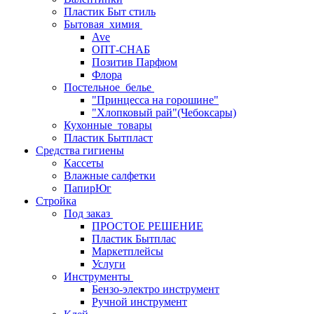
Пластик Быт стиль
Бытовая_химия
Ave
ОПТ-СНАБ
Позитив Парфюм
Флора
Постельное_белье
"Принцесса на горошине"
"Хлопковый рай"(Чебоксары)
Кухонные_товары
Пластик Бытпласт
Средства гигиены
Кассеты
Влажные салфетки
ПапирЮг
Стройка
Под заказ
ПРОСТОЕ РЕШЕНИЕ
Пластик Бытплас
Маркетплейсы
Услуги
Инструменты
Бензо-электро инструмент
Ручной инструмент