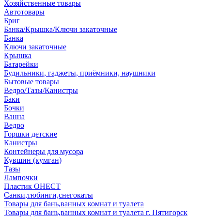
Хозяйственные товары
Автотовары
Бриг
Банка/Крышка/Ключи закаточные
Банка
Ключи закаточные
Крышка
Батарейки
Будильники, гаджеты, приёмники, наушники
Бытовые товары
Ведро/Тазы/Канистры
Баки
Бочки
Ванна
Ведро
Горшки детские
Канистры
Контейнеры для мусора
Кувшин (кумган)
Тазы
Лампочки
Пластик ОНЕСТ
Санки,тюбинги,снегокаты
Товары для бань,ванных комнат и туалета
Товары для бань,ванных комнат и туалета г. Пятигорск