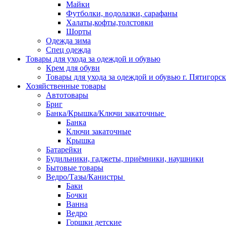
Майки
Футболки, водолазки, сарафаны
Халаты,кофты,толстовки
Шорты
Одежда зима
Спец одежда
Товары для ухода за одеждой и обувью
Крем для обуви
Товары для ухода за одеждой и обувью г. Пятигорск
Хозяйственные товары
Автотовары
Бриг
Банка/Крышка/Ключи закаточные
Банка
Ключи закаточные
Крышка
Батарейки
Будильники, гаджеты, приёмники, наушники
Бытовые товары
Ведро/Тазы/Канистры
Баки
Бочки
Ванна
Ведро
Горшки детские