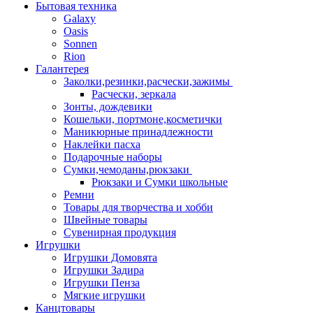
Бытовая техника
Galaxy
Oasis
Sonnen
Rion
Галантерея
Заколки,резинки,расчески,зажимы
Расчески, зеркала
Зонты, дождевики
Кошельки, портмоне,косметички
Маникюрные принадлежности
Наклейки пасха
Подарочные наборы
Сумки,чемоданы,рюкзаки
Рюкзаки и Сумки школьные
Ремни
Товары для творчества и хобби
Швейные товары
Сувенирная продукция
Игрушки
Игрушки Домовята
Игрушки Задира
Игрушки Пенза
Мягкие игрушки
Канцтовары