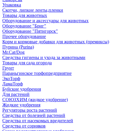
Упаковка
Скотчи, липкие ленты,пленки
Товары для животных
Оборудование и аксессуары для животных
Оборудование "Бриг"
Оборудование "Пятигорск"
Прочее оборудование
Корм и кормовые добавки для животных (премиксы)
Пурина (Purina)
Mr.Cat/Dog
Средства гигиены и ухода за животными
Товары для сада огорода
Грунт
Параньгинское торфопредприятие
ЭкоТорф
ЛамаТорф
Буйские удобрения
Для растений
СОЮЗХИМ (жидкое удобрение)
Жидкие удобрения
Регуляторы роста растений
Средства от болезней растений
Средства от насекомых вредителей
Средства от сорняков