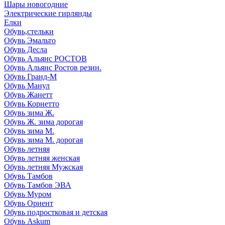
Шары новогодние
Электрические гирлянды
Елки
Обувь,стельки
Обувь Эмальто
Обувь Десла
Обувь Альянс РОСТОВ
Обувь Альянс Ростов резин.
Обувь Гранд-М
Обувь Манул
Обувь Жанетт
Обувь Корнетто
Обувь зима Ж.
Обувь Ж. зима дорогая
Обувь зима М.
Обувь зима М. дорогая
Обувь летняя
Обувь летняя женская
Обувь летняя Мужская
Обувь Тамбов
Обувь Тамбов ЭВА
Обувь Муром
Обувь Ориент
Обувь подростковая и детская
Обувь Askum