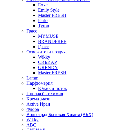
Exxe
Emily Style
Master FRESH
Parlo
Tyron
Грасс
MYMUSE
BRANDFREE
Грасс
Освежители воздуха
Wikky
СИБИАР
GRENDY
Master FRESH
Lamm
Парфюмерия
Южный поток
Прочая быт.химия
Крема ,мази
Аctive Иран
Флора
Волгоград Бытовая Химия (ВБХ)
Wikky
АВС