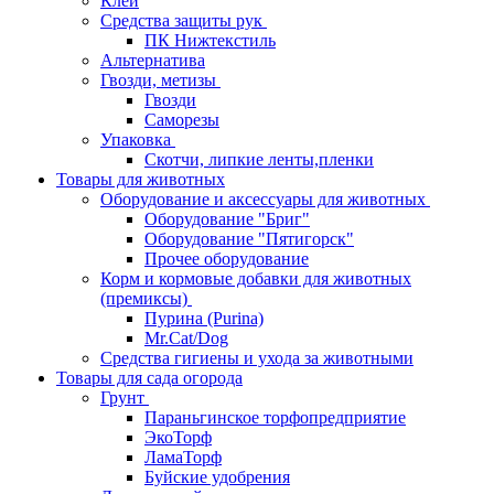
Клей
Средства защиты рук
ПК Нижтекстиль
Альтернатива
Гвозди, метизы
Гвозди
Саморезы
Упаковка
Скотчи, липкие ленты,пленки
Товары для животных
Оборудование и аксессуары для животных
Оборудование "Бриг"
Оборудование "Пятигорск"
Прочее оборудование
Корм и кормовые добавки для животных
(премиксы)
Пурина (Purina)
Mr.Cat/Dog
Средства гигиены и ухода за животными
Товары для сада огорода
Грунт
Параньгинское торфопредприятие
ЭкоТорф
ЛамаТорф
Буйские удобрения