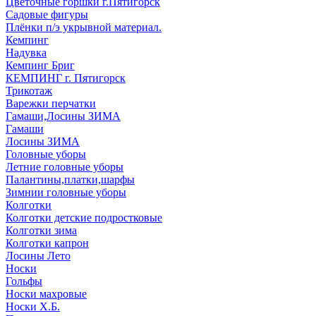
Цветочные горшки г.Пятигорск
Садовые фигуры
Плёнки п/э укрывной материал.
Кемпинг
Надувка
Кемпинг Бриг
КЕМПИНГ г. Пятигорск
Трикотаж
Варежки перчатки
Гамаши,Лосины ЗИМА
Гамаши
Лосины ЗИМА
Головные уборы
Летние головные уборы
Палантины,платки,шарфы
Зимнии головные уборы
Колготки
Колготки детские подростковые
Колготки зима
Колготки капрон
Лосины Лето
Носки
Гольфы
Носки махровые
Носки Х.Б.