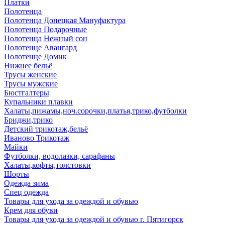
Платки
Полотенца
Полотенца Донецкая Мануфактура
Полотенца Подарочные
Полотенца Нежный сон
Полотенце Авангард
Полотенце Домик
Нижнее бельё
Трусы женские
Трусы мужские
Бюстгалтеры
Купальники плавки
Халаты,пижамы,ноч.сорочки,платья,трико,футболки
Бриджи,трико
Детский трикотаж,бельё
Иваново Трикотаж
Майки
Футболки, водолазки, сарафаны
Халаты,кофты,толстовки
Шорты
Одежда зима
Спец одежда
Товары для ухода за одеждой и обувью
Крем для обуви
Товары для ухода за одеждой и обувью г. Пятигорск