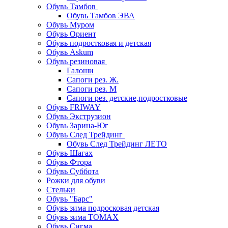
Обувь Тамбов
Обувь Тамбов ЭВА
Обувь Муром
Обувь Ориент
Обувь подростковая и детская
Обувь Askum
Обувь резиновая
Галоши
Сапоги рез. Ж.
Сапоги рез. М
Сапоги рез. детские,подростковые
Обувь FRIWAY
Обувь Экструзион
Обувь Зарина-Юг
Обувь След Трейдинг
Обувь След Трейдинг ЛЕТО
Обувь Шагах
Обувь Фтора
Обувь Суббота
Рожки для обуви
Стельки
Обувь "Барс"
Обувь зима подросковая детская
Обувь зима ТОМАХ
Обувь Сигма