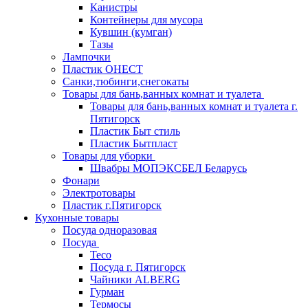
Канистры
Контейнеры для мусора
Кувшин (кумган)
Тазы
Лампочки
Пластик ОНЕСТ
Санки,тюбинги,снегокаты
Товары для бань,ванных комнат и туалета
Товары для бань,ванных комнат и туалета г.
Пятигорск
Пластик Быт стиль
Пластик Бытпласт
Товары для уборки
Швабры МОПЭКСБЕЛ Беларусь
Фонари
Электротовары
Пластик г.Пятигорск
Кухонные товары
Посуда одноразовая
Посуда
Teco
Посуда г. Пятигорск
Чайники ALBERG
Гурман
Термосы