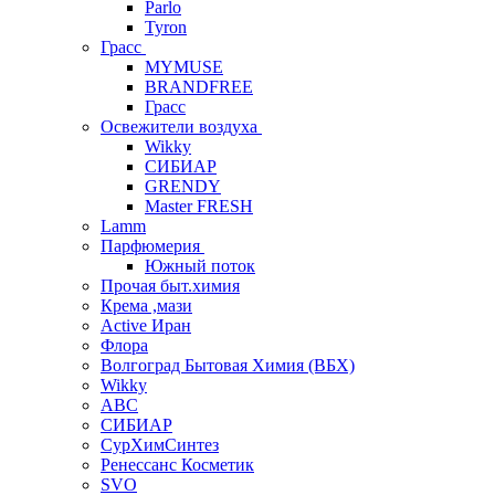
Parlo
Tyron
Грасс
MYMUSE
BRANDFREE
Грасс
Освежители воздуха
Wikky
СИБИАР
GRENDY
Master FRESH
Lamm
Парфюмерия
Южный поток
Прочая быт.химия
Крема ,мази
Аctive Иран
Флора
Волгоград Бытовая Химия (ВБХ)
Wikky
АВС
СИБИАР
СурХимСинтез
Ренессанс Косметик
SVO