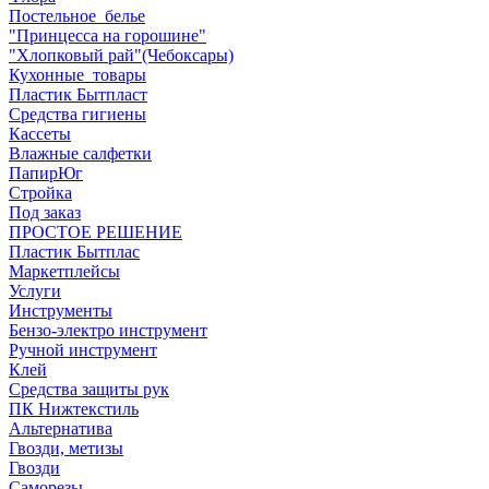
Постельное_белье
"Принцесса на горошине"
"Хлопковый рай"(Чебоксары)
Кухонные_товары
Пластик Бытпласт
Средства гигиены
Кассеты
Влажные салфетки
ПапирЮг
Стройка
Под заказ
ПРОСТОЕ РЕШЕНИЕ
Пластик Бытплас
Маркетплейсы
Услуги
Инструменты
Бензо-электро инструмент
Ручной инструмент
Клей
Средства защиты рук
ПК Нижтекстиль
Альтернатива
Гвозди, метизы
Гвозди
Саморезы