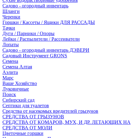
Сухие водорастворимые удобрения
Садово - огородный инвентарь
Шланги
Черенки
Горшки / Кассеты / Ящики ДЛЯ РАССАДЫ
Тачки
Дуги / Парники / Опоры
Лейки / Распылители / Рассеиватели
Лопаты
Садово - огородный инвентарь ДЭВЕРИ
Садовый Инструмент GRONS
Семена
Семена Алтая
Аэлита
Марс
Ваше Хозяйство
Луковичные
Поиск
Сибирский сад
Септики для туалетов
Средства от насекомых вредителей грызунов
СPEДСТВА ОТ ГРЫЗУНОВ
СРЕДСТВА ОТ КОМАРОВ, МУХ, И ДР. ЛЕТАЮЩИХ НА
СРЕДСТВА ОТ МОЛИ
Цветочные горшки