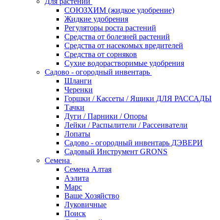
Для растений
СОЮЗХИМ (жидкое удобрение)
Жидкие удобрения
Регуляторы роста растений
Средства от болезней растений
Средства от насекомых вредителей
Средства от сорняков
Сухие водорастворимые удобрения
Садово - огородный инвентарь
Шланги
Черенки
Горшки / Кассеты / Ящики ДЛЯ РАССАДЫ
Тачки
Дуги / Парники / Опоры
Лейки / Распылители / Рассеиватели
Лопаты
Садово - огородный инвентарь ДЭВЕРИ
Садовый Инструмент GRONS
Семена
Семена Алтая
Аэлита
Марс
Ваше Хозяйство
Луковичные
Поиск