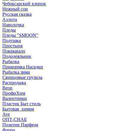
Чебоксарский хлопок
Нежный сон
Русская сказка
Аэлита
Наволочка
Пледы
Пледы "SMOON"
Подушка
Простыня
Покрывало
Пододеяльник
Рыбалка
Прикормка Насадки
Рыбалка зима
Свинцовые грузила
Распродажа
Beon
ПрофиХим
Валентинки
Пластик Быт стиль
Бытовая_химия
Ave
ОПТ-СНАБ
Позитив Парфюм
Флора