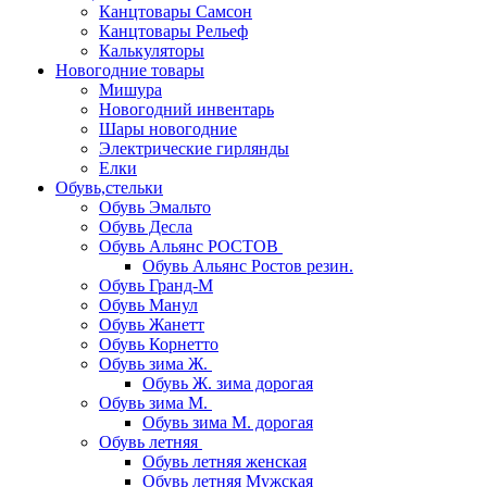
Канцтовары Самсон
Канцтовары Рельеф
Калькуляторы
Новогодние товары
Мишура
Новогодний инвентарь
Шары новогодние
Электрические гирлянды
Елки
Обувь,стельки
Обувь Эмальто
Обувь Десла
Обувь Альянс РОСТОВ
Обувь Альянс Ростов резин.
Обувь Гранд-М
Обувь Манул
Обувь Жанетт
Обувь Корнетто
Обувь зима Ж.
Обувь Ж. зима дорогая
Обувь зима М.
Обувь зима М. дорогая
Обувь летняя
Обувь летняя женская
Обувь летняя Мужская