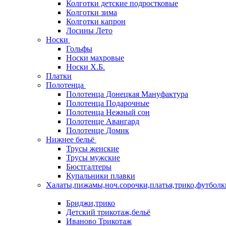
Колготки детские подростковые
Колготки зима
Колготки капрон
Лосины Лето
Носки
Гольфы
Носки махровые
Носки Х.Б.
Платки
Полотенца
Полотенца Донецкая Мануфактура
Полотенца Подарочные
Полотенца Нежный сон
Полотенце Авангард
Полотенце Домик
Нижнее бельё
Трусы женские
Трусы мужские
Бюстгалтеры
Купальники плавки
Халаты,пижамы,ноч.сорочки,платья,трико,футболк
Бриджи,трико
Детский трикотаж,бельё
Иваново Трикотаж