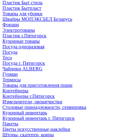
Пластик Быт стиль
Пластик Бытпласт
Товары для уборки
Швабры МОПЭКСБЕЛ Беларусь
Фонари
Электротовары
Пластик г.Пятигорск
Кухонные товары
Посуда одноразовая
Посуда
Teco
Посуда г. Пятигорск
Чайники ALBERG
Гурман
Термосы
Товары для приготовления пищи
Контейнеры
Контейнеры г.Пятигорск
Измельчители, овощечистки
Столовые принадлежности, сервировка
Кухонный инвентарь
Кухонный инвентарь г. Пятигорск
Пакеты
Цветы искусственные,наклейки
Шторы, скатерти, ковры