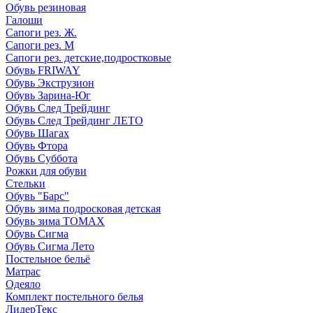
Обувь резиновая
Галоши
Сапоги рез. Ж.
Сапоги рез. М
Сапоги рез. детские,подростковые
Обувь FRIWAY
Обувь Экструзион
Обувь Зарина-Юг
Обувь След Трейдинг
Обувь След Трейдинг ЛЕТО
Обувь Шагах
Обувь Фтора
Обувь Суббота
Рожки для обуви
Стельки
Обувь "Барс"
Обувь зима подросковая детская
Обувь зима ТОМАХ
Обувь Сигма
Обувь Сигма Лето
Постельное бельё
Матрас
Одеяло
Комплект постельного белья
ЛидерТекс