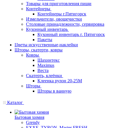
Товары для приготовления пищи
Контейнеры
Контейнеры г.Пятигорск
Измельчители, овощечистки
Столовые принадлежности, сервировка
Кухонный инвентарь
Кухонный инвентарь г. Пятигорск
Пакеты
Цветы искусственные,наклейки
Шторы, скатерти, ковры
Ковры
Шахинтекс
Maximus
Веста
Скатерть, клеёнки
Клеенка рулон 20-25М
Шторы
Шторы в ванную
Каталог
Бытовая химия
Grendy
EXXE, TYRON, Master FRESH