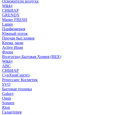
Освежители воздуха
Wikky
СИБИАР
GRENDY
Master FRESH
Lamm
Парфюмерия
Южный поток
Прочая быт.химия
Крема ,мази
Аctive Иран
Флора
Волгоград Бытовая Химия (ВБХ)
Wikky
АВС
СИБИАР
СурХимСинтез
Ренессанс Косметик
SVO
Бытовая техника
Galaxy
Oasis
Sonnen
Rion
Галантерея