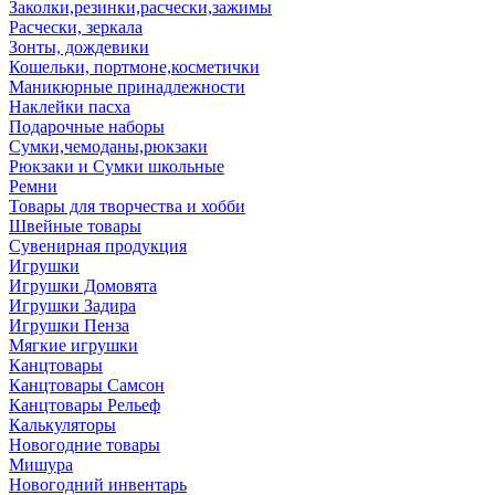
Заколки,резинки,расчески,зажимы
Расчески, зеркала
Зонты, дождевики
Кошельки, портмоне,косметички
Маникюрные принадлежности
Наклейки пасха
Подарочные наборы
Сумки,чемоданы,рюкзаки
Рюкзаки и Сумки школьные
Ремни
Товары для творчества и хобби
Швейные товары
Сувенирная продукция
Игрушки
Игрушки Домовята
Игрушки Задира
Игрушки Пенза
Мягкие игрушки
Канцтовары
Канцтовары Самсон
Канцтовары Рельеф
Калькуляторы
Новогодние товары
Мишура
Новогодний инвентарь