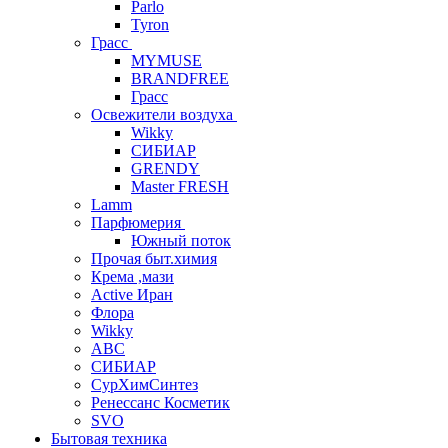
Parlo
Tyron
Грасс
MYMUSE
BRANDFREE
Грасс
Освежители воздуха
Wikky
СИБИАР
GRENDY
Master FRESH
Lamm
Парфюмерия
Южный поток
Прочая быт.химия
Крема ,мази
Аctive Иран
Флора
Wikky
АВС
СИБИАР
СурХимСинтез
Ренессанс Косметик
SVO
Бытовая техника