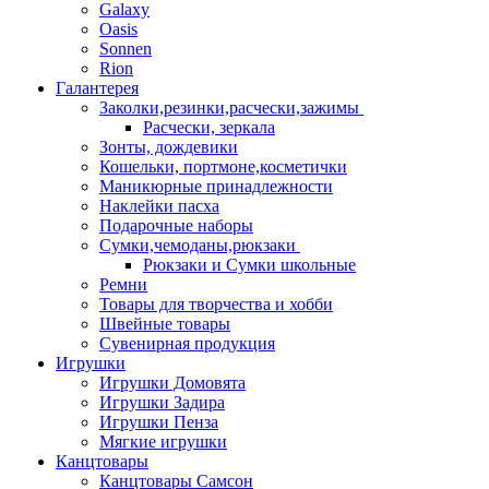
Galaxy
Oasis
Sonnen
Rion
Галантерея
Заколки,резинки,расчески,зажимы
Расчески, зеркала
Зонты, дождевики
Кошельки, портмоне,косметички
Маникюрные принадлежности
Наклейки пасха
Подарочные наборы
Сумки,чемоданы,рюкзаки
Рюкзаки и Сумки школьные
Ремни
Товары для творчества и хобби
Швейные товары
Сувенирная продукция
Игрушки
Игрушки Домовята
Игрушки Задира
Игрушки Пенза
Мягкие игрушки
Канцтовары
Канцтовары Самсон