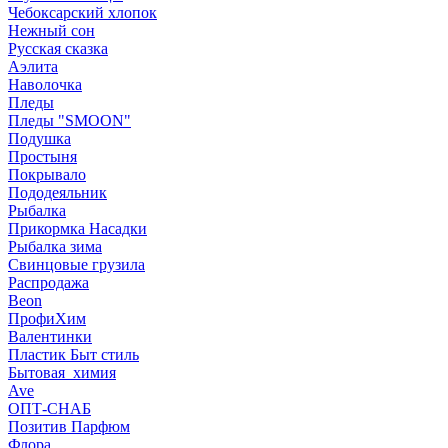
Чебоксарский хлопок
Нежный сон
Русская сказка
Аэлита
Наволочка
Пледы
Пледы "SMOON"
Подушка
Простыня
Покрывало
Пододеяльник
Рыбалка
Прикормка Насадки
Рыбалка зима
Свинцовые грузила
Распродажа
Beon
ПрофиХим
Валентинки
Пластик Быт стиль
Бытовая_химия
Ave
ОПТ-СНАБ
Позитив Парфюм
Флора