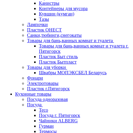
Канистры
Контейнеры для мусора
Кувшин (кумган)
Тазы
Лампочки
Пластик ОНЕСТ
Санки,тюбинги,снегокаты
Товары для бань,ванных комнат и туалета
Товары для бань,ванных комнат и туалета г.
Пятигорск
Пластик Быт стиль
Пластик Бытпласт
Товары для уборки
Швабры МОПЭКСБЕЛ Беларусь
Фонари
Электротовары
Пластик г.Пятигорск
Кухонные товары
Посуда одноразовая
Посуда
Teco
Посуда г. Пятигорск
Чайники ALBERG
Гурман
Термосы