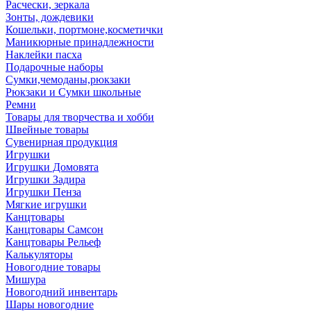
Расчески, зеркала
Зонты, дождевики
Кошельки, портмоне,косметички
Маникюрные принадлежности
Наклейки пасха
Подарочные наборы
Сумки,чемоданы,рюкзаки
Рюкзаки и Сумки школьные
Ремни
Товары для творчества и хобби
Швейные товары
Сувенирная продукция
Игрушки
Игрушки Домовята
Игрушки Задира
Игрушки Пенза
Мягкие игрушки
Канцтовары
Канцтовары Самсон
Канцтовары Рельеф
Калькуляторы
Новогодние товары
Мишура
Новогодний инвентарь
Шары новогодние