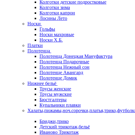
Колготки детские подростковые
Колготки зима
Колготки капрон
Лосины Лето
Носки
Гольфы
Носки махровые
Носки Х.Б.
Платки
Полотенца
Полотенца Донецкая Мануфактура
Полотенца Подарочные
Полотенца Нежный сон
Полотенце Авангард
Полотенце Домик
Нижнее бельё
Трусы женские
Трусы мужские
Бюстгалтеры
Купальники плавки
Халаты,пижамы,ноч.сорочки,платья,трико,футболк
Бриджи,трико
Детский трикотаж,бельё
Иваново Трикотаж