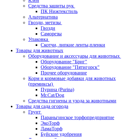
Клей
Средства защиты рук
ПК Нижтекстиль
Альтернатива
Гвозди, метизы
Гвозди
Саморезы
Упаковка
Скотчи, липкие ленты,пленки
Товары для животных
Оборудование и аксессуары для животных
Оборудование "Бриг"
Оборудование "Пятигорск"
Прочее оборудование
Корм и кормовые добавки для животных
(премиксы)
Пурина (Purina)
Mr.Cat/Dog
Средства гигиены и ухода за животными
Товары для сада огорода
Грунт
Параньгинское торфопредприятие
ЭкоТорф
ЛамаТорф
Буйские удобрения