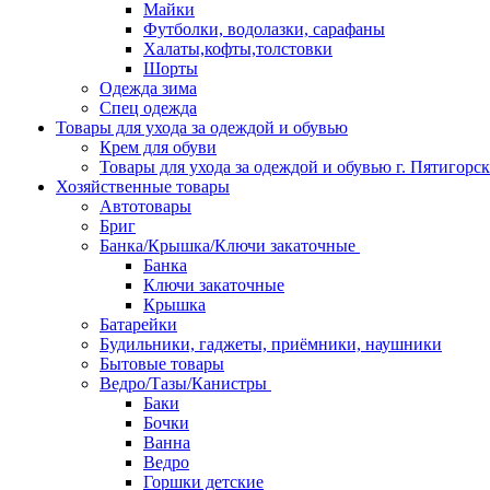
Майки
Футболки, водолазки, сарафаны
Халаты,кофты,толстовки
Шорты
Одежда зима
Спец одежда
Товары для ухода за одеждой и обувью
Крем для обуви
Товары для ухода за одеждой и обувью г. Пятигорск
Хозяйственные товары
Автотовары
Бриг
Банка/Крышка/Ключи закаточные
Банка
Ключи закаточные
Крышка
Батарейки
Будильники, гаджеты, приёмники, наушники
Бытовые товары
Ведро/Тазы/Канистры
Баки
Бочки
Ванна
Ведро
Горшки детские