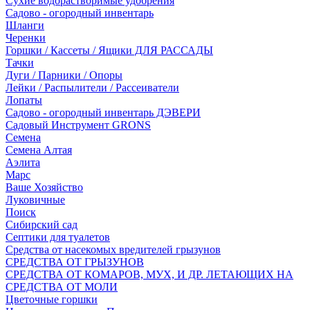
Сухие водорастворимые удобрения
Садово - огородный инвентарь
Шланги
Черенки
Горшки / Кассеты / Ящики ДЛЯ РАССАДЫ
Тачки
Дуги / Парники / Опоры
Лейки / Распылители / Рассеиватели
Лопаты
Садово - огородный инвентарь ДЭВЕРИ
Садовый Инструмент GRONS
Семена
Семена Алтая
Аэлита
Марс
Ваше Хозяйство
Луковичные
Поиск
Сибирский сад
Септики для туалетов
Средства от насекомых вредителей грызунов
СPEДСТВА ОТ ГРЫЗУНОВ
СРЕДСТВА ОТ КОМАРОВ, МУХ, И ДР. ЛЕТАЮЩИХ НА
СРЕДСТВА ОТ МОЛИ
Цветочные горшки