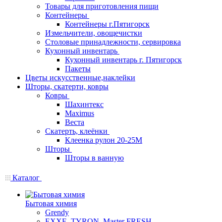
Товары для приготовления пищи
Контейнеры
Контейнеры г.Пятигорск
Измельчители, овощечистки
Столовые принадлежности, сервировка
Кухонный инвентарь
Кухонный инвентарь г. Пятигорск
Пакеты
Цветы искусственные,наклейки
Шторы, скатерти, ковры
Ковры
Шахинтекс
Maximus
Веста
Скатерть, клеёнки
Клеенка рулон 20-25М
Шторы
Шторы в ванную
Каталог
Бытовая химия
Grendy
EXXE, TYRON, Master FRESH