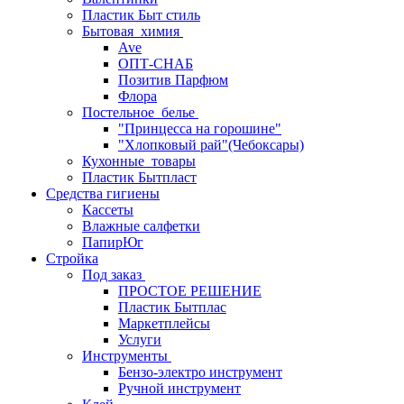
Пластик Быт стиль
Бытовая_химия
Ave
ОПТ-СНАБ
Позитив Парфюм
Флора
Постельное_белье
"Принцесса на горошине"
"Хлопковый рай"(Чебоксары)
Кухонные_товары
Пластик Бытпласт
Средства гигиены
Кассеты
Влажные салфетки
ПапирЮг
Стройка
Под заказ
ПРОСТОЕ РЕШЕНИЕ
Пластик Бытплас
Маркетплейсы
Услуги
Инструменты
Бензо-электро инструмент
Ручной инструмент