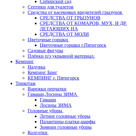
Сибирский сад
Септики для туалетов
Средства от насекомых вредителей грызунов
СPEДСТВА ОТ ГРЫЗУНОВ
СРЕДСТВА ОТ КОМАРОВ, МУХ, И ДР.
ЛЕТАЮЩИХ НА
СРЕДСТВА ОТ МОЛИ
Цветочные горшки
Цветочные горшки г.Пятигорск
Садовые фигуры
Плёнки п/э укрывной материал.
Кемпинг
Надувка
Кемпинг Бриг
КЕМПИНГ г. Пятигорск
Трикотаж
Варежки перчатки
Гамаши,Лосины ЗИМА
Гамаши
Лосины ЗИМА
Головные уборы
Летние головные уборы
Палантины,платки,шарфы
Зимнии головные уборы
Колготки