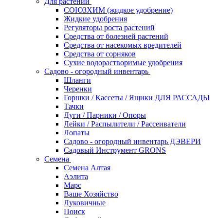
Для растений
СОЮЗХИМ (жидкое удобрение)
Жидкие удобрения
Регуляторы роста растений
Средства от болезней растений
Средства от насекомых вредителей
Средства от сорняков
Сухие водорастворимые удобрения
Садово - огородный инвентарь
Шланги
Черенки
Горшки / Кассеты / Ящики ДЛЯ РАССАДЫ
Тачки
Дуги / Парники / Опоры
Лейки / Распылители / Рассеиватели
Лопаты
Садово - огородный инвентарь ДЭВЕРИ
Садовый Инструмент GRONS
Семена
Семена Алтая
Аэлита
Марс
Ваше Хозяйство
Луковичные
Поиск