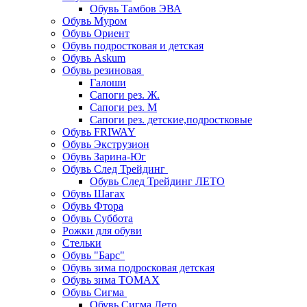
Обувь Тамбов ЭВА
Обувь Муром
Обувь Ориент
Обувь подростковая и детская
Обувь Askum
Обувь резиновая
Галоши
Сапоги рез. Ж.
Сапоги рез. М
Сапоги рез. детские,подростковые
Обувь FRIWAY
Обувь Экструзион
Обувь Зарина-Юг
Обувь След Трейдинг
Обувь След Трейдинг ЛЕТО
Обувь Шагах
Обувь Фтора
Обувь Суббота
Рожки для обуви
Стельки
Обувь "Барс"
Обувь зима подросковая детская
Обувь зима ТОМАХ
Обувь Сигма
Обувь Сигма Лето