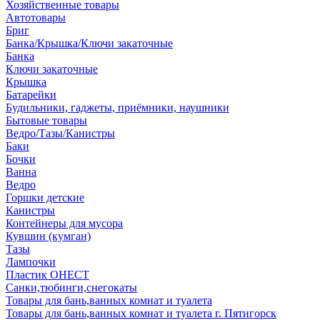
Хозяйственные товары
Автотовары
Бриг
Банка/Крышка/Ключи закаточные
Банка
Ключи закаточные
Крышка
Батарейки
Будильники, гаджеты, приёмники, наушники
Бытовые товары
Ведро/Тазы/Канистры
Баки
Бочки
Ванна
Ведро
Горшки детские
Канистры
Контейнеры для мусора
Кувшин (кумган)
Тазы
Лампочки
Пластик ОНЕСТ
Санки,тюбинги,снегокаты
Товары для бань,ванных комнат и туалета
Товары для бань,ванных комнат и туалета г. Пятигорск