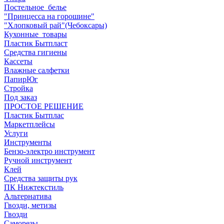
Постельное_белье
"Принцесса на горошине"
"Хлопковый рай"(Чебоксары)
Кухонные_товары
Пластик Бытпласт
Средства гигиены
Кассеты
Влажные салфетки
ПапирЮг
Стройка
Под заказ
ПРОСТОЕ РЕШЕНИЕ
Пластик Бытплас
Маркетплейсы
Услуги
Инструменты
Бензо-электро инструмент
Ручной инструмент
Клей
Средства защиты рук
ПК Нижтекстиль
Альтернатива
Гвозди, метизы
Гвозди
Саморезы