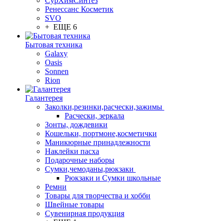
СурХимСинтез
Ренессанс Косметик
SVO
+ ЕЩЕ 6
Бытовая техника
Galaxy
Oasis
Sonnen
Rion
Галантерея
Заколки,резинки,расчески,зажимы
Расчески, зеркала
Зонты, дождевики
Кошельки, портмоне,косметички
Маникюрные принадлежности
Наклейки пасха
Подарочные наборы
Сумки,чемоданы,рюкзаки
Рюкзаки и Сумки школьные
Ремни
Товары для творчества и хобби
Швейные товары
Сувенирная продукция