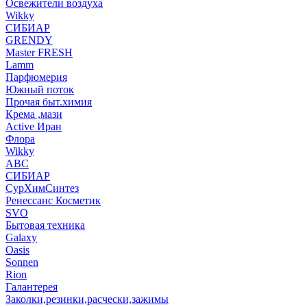
Освежители воздуха
Wikky
СИБИАР
GRENDY
Master FRESH
Lamm
Парфюмерия
Южный поток
Прочая быт.химия
Крема ,мази
Аctive Иран
Флора
Wikky
АВС
СИБИАР
СурХимСинтез
Ренессанс Косметик
SVO
Бытовая техника
Galaxy
Oasis
Sonnen
Rion
Галантерея
Заколки,резинки,расчески,зажимы