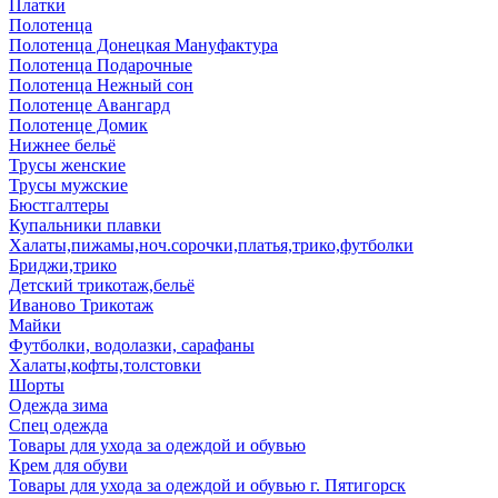
Платки
Полотенца
Полотенца Донецкая Мануфактура
Полотенца Подарочные
Полотенца Нежный сон
Полотенце Авангард
Полотенце Домик
Нижнее бельё
Трусы женские
Трусы мужские
Бюстгалтеры
Купальники плавки
Халаты,пижамы,ноч.сорочки,платья,трико,футболки
Бриджи,трико
Детский трикотаж,бельё
Иваново Трикотаж
Майки
Футболки, водолазки, сарафаны
Халаты,кофты,толстовки
Шорты
Одежда зима
Спец одежда
Товары для ухода за одеждой и обувью
Крем для обуви
Товары для ухода за одеждой и обувью г. Пятигорск