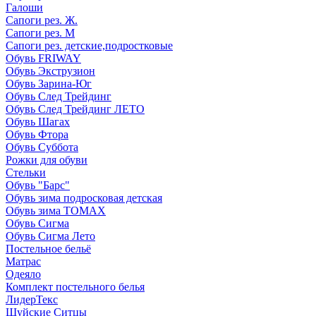
Галоши
Сапоги рез. Ж.
Сапоги рез. М
Сапоги рез. детские,подростковые
Обувь FRIWAY
Обувь Экструзион
Обувь Зарина-Юг
Обувь След Трейдинг
Обувь След Трейдинг ЛЕТО
Обувь Шагах
Обувь Фтора
Обувь Суббота
Рожки для обуви
Стельки
Обувь "Барс"
Обувь зима подросковая детская
Обувь зима ТОМАХ
Обувь Сигма
Обувь Сигма Лето
Постельное бельё
Матрас
Одеяло
Комплект постельного белья
ЛидерТекс
Шуйские Ситцы