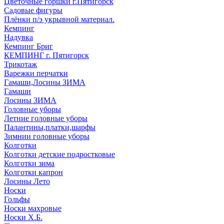
Цветочные горшки г.Пятигорск
Садовые фигуры
Плёнки п/э укрывной материал.
Кемпинг
Надувка
Кемпинг Бриг
КЕМПИНГ г. Пятигорск
Трикотаж
Варежки перчатки
Гамаши,Лосины ЗИМА
Гамаши
Лосины ЗИМА
Головные уборы
Летние головные уборы
Палантины,платки,шарфы
Зимнии головные уборы
Колготки
Колготки детские подростковые
Колготки зима
Колготки капрон
Лосины Лето
Носки
Гольфы
Носки махровые
Носки Х.Б.