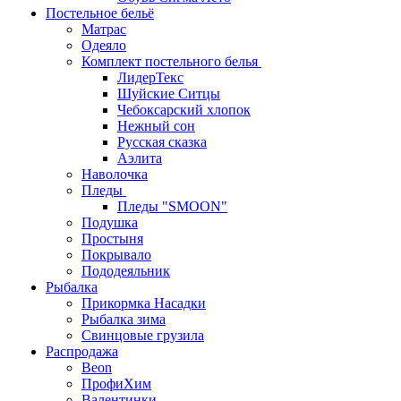
Постельное бельё
Матрас
Одеяло
Комплект постельного белья
ЛидерТекс
Шуйские Ситцы
Чебоксарский хлопок
Нежный сон
Русская сказка
Аэлита
Наволочка
Пледы
Пледы "SMOON"
Подушка
Простыня
Покрывало
Пододеяльник
Рыбалка
Прикормка Насадки
Рыбалка зима
Свинцовые грузила
Распродажа
Beon
ПрофиХим
Валентинки