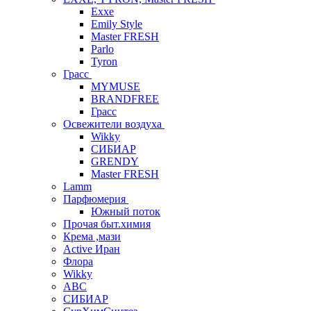
Exxe
Emily Style
Master FRESH
Parlo
Tyron
Грасс
MYMUSE
BRANDFREE
Грасс
Освежители воздуха
Wikky
СИБИАР
GRENDY
Master FRESH
Lamm
Парфюмерия
Южный поток
Прочая быт.химия
Крема ,мази
Аctive Иран
Флора
Wikky
АВС
СИБИАР