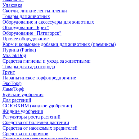
Упаковка
Скотчи, липкие ленты,пленки
Товары для животных
Оборудование и аксессуары для животных
Оборудование "Бриг"
Оборудование "Пятигорск"
Прочее оборудование
Корм и кормовые добавки для животных (премиксы)
Пурина (Purina)
Mr.Cat/Dog
Средства гигиены и ухода за животными
Товары для сада огорода
Грунт
Параньгинское торфопредприятие
ЭкоТорф
ЛамаТорф
Буйские удобрения
Для растений
СОЮЗХИМ (жидкое удобрение)
Жидкие удобрения
Регуляторы роста растений
Средства от болезней растений
Средства от насекомых вредителей
Средства от сорняков