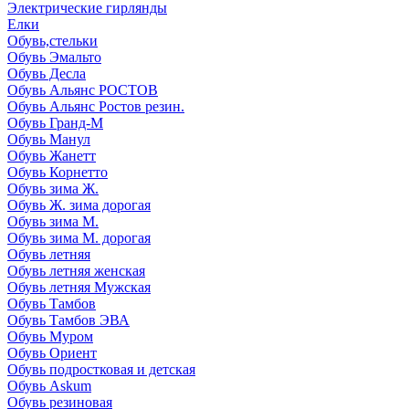
Электрические гирлянды
Елки
Обувь,стельки
Обувь Эмальто
Обувь Десла
Обувь Альянс РОСТОВ
Обувь Альянс Ростов резин.
Обувь Гранд-М
Обувь Манул
Обувь Жанетт
Обувь Корнетто
Обувь зима Ж.
Обувь Ж. зима дорогая
Обувь зима М.
Обувь зима М. дорогая
Обувь летняя
Обувь летняя женская
Обувь летняя Мужская
Обувь Тамбов
Обувь Тамбов ЭВА
Обувь Муром
Обувь Ориент
Обувь подростковая и детская
Обувь Askum
Обувь резиновая