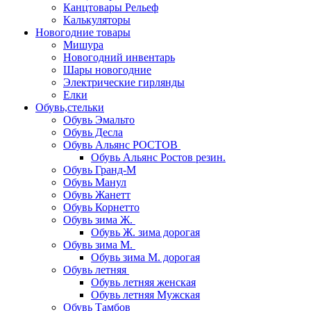
Канцтовары Рельеф
Калькуляторы
Новогодние товары
Мишура
Новогодний инвентарь
Шары новогодние
Электрические гирлянды
Елки
Обувь,стельки
Обувь Эмальто
Обувь Десла
Обувь Альянс РОСТОВ
Обувь Альянс Ростов резин.
Обувь Гранд-М
Обувь Манул
Обувь Жанетт
Обувь Корнетто
Обувь зима Ж.
Обувь Ж. зима дорогая
Обувь зима М.
Обувь зима М. дорогая
Обувь летняя
Обувь летняя женская
Обувь летняя Мужская
Обувь Тамбов