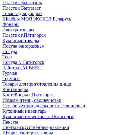
Пластик Быт стиль
Пластик Бытпласт
Товары для уборки
Швабры МОПЭКСБЕЛ Беларусь
Фонари
Электротовары
Пластик г.Пятигорск
Кухонные товары
Посуда одноразовая
Посуда
Teco
Посуда г. Пятигорск
Чайники ALBERG
Гурман
Термосы
Товары для приготовления пищи
Контейнеры
Контейнеры г.Пятигорск
Измельчители, овощечистки
Столовые принадлежности, сервировка
Кухонный инвентарь
Кухонный инвентарь г. Пятигорск
Пакеты
Цветы искусственные,наклейки
Шторы, скатерти, ковры