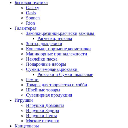
Бытовая техника
Galaxy
Oasis
Sonnen
Rion
Галантерея
Заколки,резинки,расчески,зажимы
Расчески, зеркала
Зонты, дождевики
Кошельки, портмоне,косметички
Маникюрные принадлежности
Наклейки пасха
Подарочные наборы
Сумки,чемоданы,рюкзаки
Рюкзаки и Сумки школьные
Ремни
Товары для творчества и хобби
Швейные товары
Сувенирная продукция
Игрушки
Игрушки Домовята
Игрушки Задира
Игрушки Пенза
Мягкие игрушки
Канцтовары