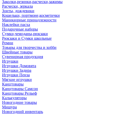
Заколки,резинки,расчески,зажимы
Расчески, зеркала
Зонты, дождевики
Кошельки, портмоне,косметички
Маникюрные принадлежности
Наклейки пасха
Подарочные наборы
Сумки,чемоданы,рюкзаки
Рюкзаки и Сумки школьные
Ремни
Товары для творчества и хобби
Швейные товары
Сувенирная продукция
Игрушки
Игрушки Домовята
Игрушки Задира
Игрушки Пенза
Мягкие игрушки
Канцтовары
Канцтовары Самсон
Канцтовары Рельеф
Калькуляторы
Новогодние товары
Мишура
Новогодний инвентарь