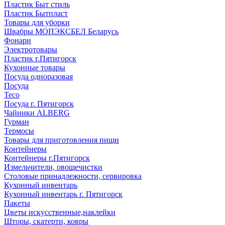
Пластик Быт стиль
Пластик Бытпласт
Товары для уборки
Швабры МОПЭКСБЕЛ Беларусь
Фонари
Электротовары
Пластик г.Пятигорск
Кухонные товары
Посуда одноразовая
Посуда
Teco
Посуда г. Пятигорск
Чайники ALBERG
Гурман
Термосы
Товары для приготовления пищи
Контейнеры
Контейнеры г.Пятигорск
Измельчители, овощечистки
Столовые принадлежности, сервировка
Кухонный инвентарь
Кухонный инвентарь г. Пятигорск
Пакеты
Цветы искусственные,наклейки
Шторы, скатерти, ковры