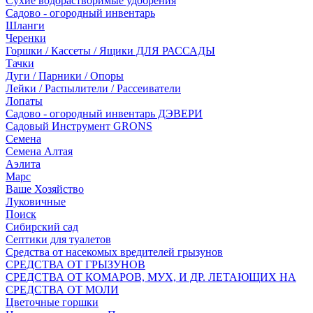
Сухие водорастворимые удобрения
Садово - огородный инвентарь
Шланги
Черенки
Горшки / Кассеты / Ящики ДЛЯ РАССАДЫ
Тачки
Дуги / Парники / Опоры
Лейки / Распылители / Рассеиватели
Лопаты
Садово - огородный инвентарь ДЭВЕРИ
Садовый Инструмент GRONS
Семена
Семена Алтая
Аэлита
Марс
Ваше Хозяйство
Луковичные
Поиск
Сибирский сад
Септики для туалетов
Средства от насекомых вредителей грызунов
СPEДСТВА ОТ ГРЫЗУНОВ
СРЕДСТВА ОТ КОМАРОВ, МУХ, И ДР. ЛЕТАЮЩИХ НА
СРЕДСТВА ОТ МОЛИ
Цветочные горшки