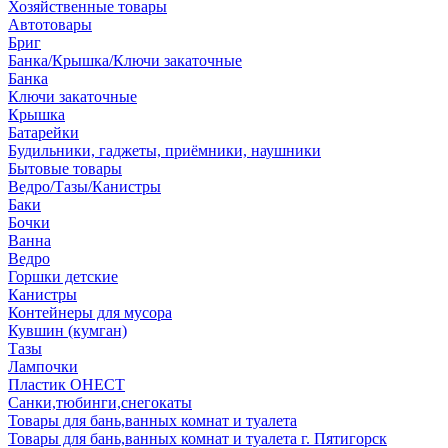
Хозяйственные товары
Автотовары
Бриг
Банка/Крышка/Ключи закаточные
Банка
Ключи закаточные
Крышка
Батарейки
Будильники, гаджеты, приёмники, наушники
Бытовые товары
Ведро/Тазы/Канистры
Баки
Бочки
Ванна
Ведро
Горшки детские
Канистры
Контейнеры для мусора
Кувшин (кумган)
Тазы
Лампочки
Пластик ОНЕСТ
Санки,тюбинги,снегокаты
Товары для бань,ванных комнат и туалета
Товары для бань,ванных комнат и туалета г. Пятигорск