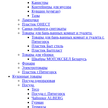
Канистры
Контейнеры для мусора
Кувшин (кумган)
Тазы
Лампочки
Пластик ОНЕСТ
Санки,тюбинги,снегокаты
Товары для бань,ванных комнат и туалета
Товары для бань,ванных комнат и туалета г.
Пятигорск
Пластик Быт стиль
Пластик Бытпласт
Товары для уборки
Швабры МОПЭКСБЕЛ Беларусь
Фонари
Электротовары
Пластик г.Пятигорск
Кухонные товары
Посуда одноразовая
Посуда
Teco
Посуда г. Пятигорск
Чайники ALBERG
Гурман
Термосы