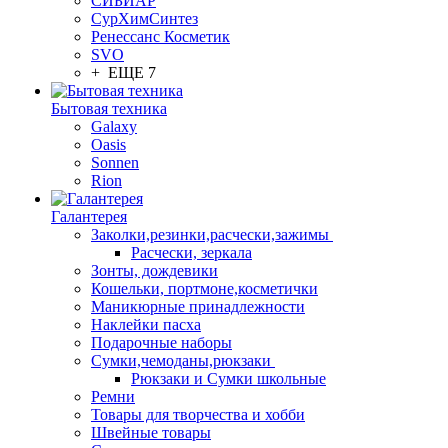
СИБИАР
СурХимСинтез
Ренессанс Косметик
SVO
+ ЕЩЕ 7
Бытовая техника
Galaxy
Oasis
Sonnen
Rion
Галантерея
Заколки,резинки,расчески,зажимы
Расчески, зеркала
Зонты, дождевики
Кошельки, портмоне,косметички
Маникюрные принадлежности
Наклейки пасха
Подарочные наборы
Сумки,чемоданы,рюкзаки
Рюкзаки и Сумки школьные
Ремни
Товары для творчества и хобби
Швейные товары