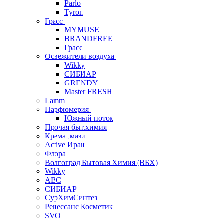
Parlo
Tyron
Грасс
MYMUSE
BRANDFREE
Грасс
Освежители воздуха
Wikky
СИБИАР
GRENDY
Master FRESH
Lamm
Парфюмерия
Южный поток
Прочая быт.химия
Крема ,мази
Аctive Иран
Флора
Волгоград Бытовая Химия (ВБХ)
Wikky
АВС
СИБИАР
СурХимСинтез
Ренессанс Косметик
SVO