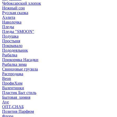
Чебоксарский хлопок
Нежный сон
Русская сказка
Аэлита
Наволочка
Пледы
Пледы "SMOON"
Подушка
Простыня
Покрывало
Пододеяльник
Рыбалка
Прикормка Насадки
Рыбалка зима
Свинцовые грузила
Распродажа
Beon
ПрофиХим
Валентинки
Пластик Быт стиль
Бытовая_химия
Ave
ОПТ-СНАБ
Позитив Парфюм
Флора