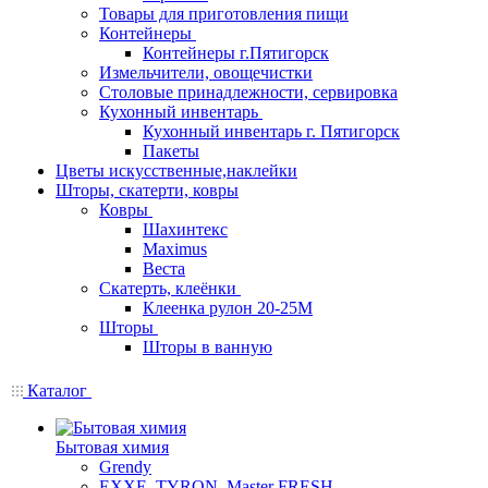
Товары для приготовления пищи
Контейнеры
Контейнеры г.Пятигорск
Измельчители, овощечистки
Столовые принадлежности, сервировка
Кухонный инвентарь
Кухонный инвентарь г. Пятигорск
Пакеты
Цветы искусственные,наклейки
Шторы, скатерти, ковры
Ковры
Шахинтекс
Maximus
Веста
Скатерть, клеёнки
Клеенка рулон 20-25М
Шторы
Шторы в ванную
Каталог
Бытовая химия
Grendy
EXXE, TYRON, Master FRESH