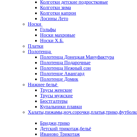
Колготки детские подростковые
Колготки зима
Колготки капрон
Лосины Лето
Носки
Гольфы
Носки махровые
Носки Х.Б.
Платки
Полотенца
Полотенца Донецкая Мануфактура
Полотенца Подарочные
Полотенца Нежный сон
Полотенце Авангард
Полотенце Домик
Нижнее бельё
Трусы женские
Трусы мужские
Бюстгалтеры
Купальники плавки
Халаты,пижамы,ноч.сорочки,платья,трико,футболк
Бриджи,трико
Детский трикотаж,бельё
Иваново Трикотаж