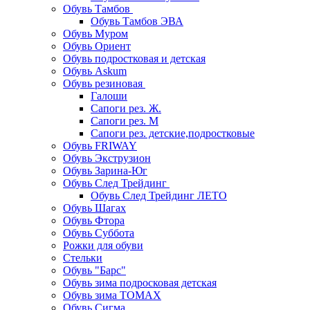
Обувь Тамбов
Обувь Тамбов ЭВА
Обувь Муром
Обувь Ориент
Обувь подростковая и детская
Обувь Askum
Обувь резиновая
Галоши
Сапоги рез. Ж.
Сапоги рез. М
Сапоги рез. детские,подростковые
Обувь FRIWAY
Обувь Экструзион
Обувь Зарина-Юг
Обувь След Трейдинг
Обувь След Трейдинг ЛЕТО
Обувь Шагах
Обувь Фтора
Обувь Суббота
Рожки для обуви
Стельки
Обувь "Барс"
Обувь зима подросковая детская
Обувь зима ТОМАХ
Обувь Сигма