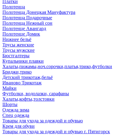
Платки
Полотенца
Полотенца Донецкая Мануфактура
Полотенца Подарочные
Полотенца Нежный сон
Полотенце Авангард
Полотенце Домик
Нижнее бельё
Трусы женские
Трусы мужские
Бюстгалтеры
Купальники плавки
Халаты,пижамы,ноч.сорочки,платья,трико,футболки
Бриджи,трико
Детский трикотаж,бельё
Иваново Трикотаж
Майки
Футболки, водолазки, сарафаны
Халаты,кофты,толстовки
Шорты
Одежда зима
Спец одежда
Товары для ухода за одеждой и обувью
Крем для обуви
Товары для ухода за одеждой и обувью г. Пятигорск