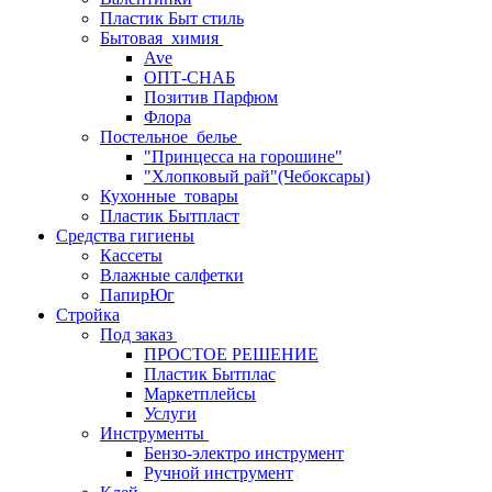
Пластик Быт стиль
Бытовая_химия
Ave
ОПТ-СНАБ
Позитив Парфюм
Флора
Постельное_белье
"Принцесса на горошине"
"Хлопковый рай"(Чебоксары)
Кухонные_товары
Пластик Бытпласт
Средства гигиены
Кассеты
Влажные салфетки
ПапирЮг
Стройка
Под заказ
ПРОСТОЕ РЕШЕНИЕ
Пластик Бытплас
Маркетплейсы
Услуги
Инструменты
Бензо-электро инструмент
Ручной инструмент