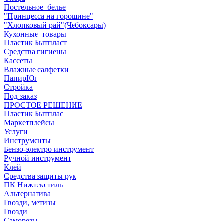
Постельное_белье
"Принцесса на горошине"
"Хлопковый рай"(Чебоксары)
Кухонные_товары
Пластик Бытпласт
Средства гигиены
Кассеты
Влажные салфетки
ПапирЮг
Стройка
Под заказ
ПРОСТОЕ РЕШЕНИЕ
Пластик Бытплас
Маркетплейсы
Услуги
Инструменты
Бензо-электро инструмент
Ручной инструмент
Клей
Средства защиты рук
ПК Нижтекстиль
Альтернатива
Гвозди, метизы
Гвозди
Саморезы