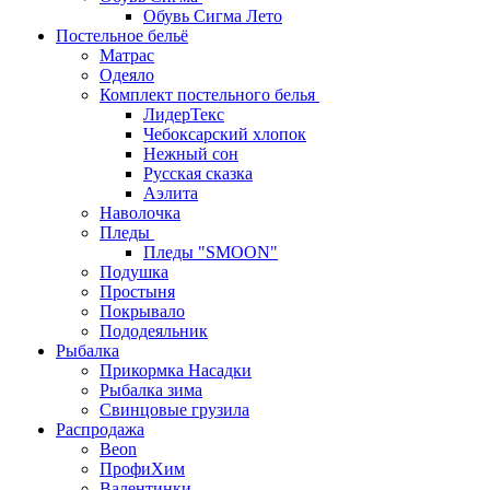
Обувь Сигма Лето
Постельное бельё
Матрас
Одеяло
Комплект постельного белья
ЛидерТекс
Чебоксарский хлопок
Нежный сон
Русская сказка
Аэлита
Наволочка
Пледы
Пледы "SMOON"
Подушка
Простыня
Покрывало
Пододеяльник
Рыбалка
Прикормка Насадки
Рыбалка зима
Свинцовые грузила
Распродажа
Beon
ПрофиХим
Валентинки