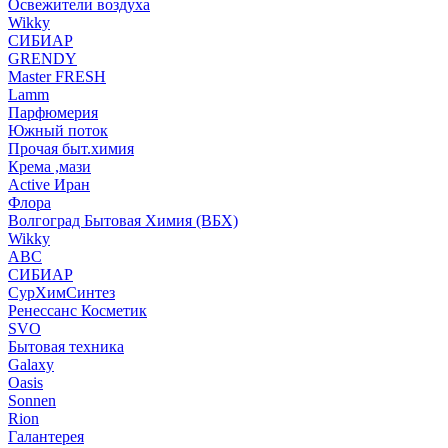
Освежители воздуха
Wikky
СИБИАР
GRENDY
Master FRESH
Lamm
Парфюмерия
Южный поток
Прочая быт.химия
Крема ,мази
Аctive Иран
Флора
Волгоград Бытовая Химия (ВБХ)
Wikky
АВС
СИБИАР
СурХимСинтез
Ренессанс Косметик
SVO
Бытовая техника
Galaxy
Oasis
Sonnen
Rion
Галантерея