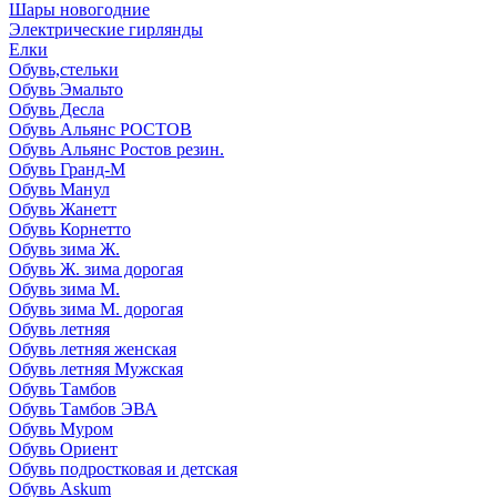
Шары новогодние
Электрические гирлянды
Елки
Обувь,стельки
Обувь Эмальто
Обувь Десла
Обувь Альянс РОСТОВ
Обувь Альянс Ростов резин.
Обувь Гранд-М
Обувь Манул
Обувь Жанетт
Обувь Корнетто
Обувь зима Ж.
Обувь Ж. зима дорогая
Обувь зима М.
Обувь зима М. дорогая
Обувь летняя
Обувь летняя женская
Обувь летняя Мужская
Обувь Тамбов
Обувь Тамбов ЭВА
Обувь Муром
Обувь Ориент
Обувь подростковая и детская
Обувь Askum