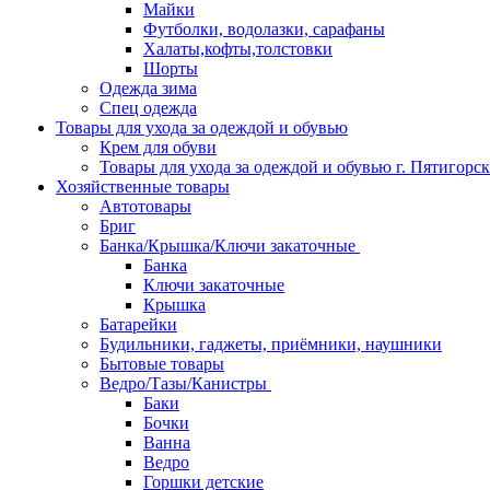
Майки
Футболки, водолазки, сарафаны
Халаты,кофты,толстовки
Шорты
Одежда зима
Спец одежда
Товары для ухода за одеждой и обувью
Крем для обуви
Товары для ухода за одеждой и обувью г. Пятигорск
Хозяйственные товары
Автотовары
Бриг
Банка/Крышка/Ключи закаточные
Банка
Ключи закаточные
Крышка
Батарейки
Будильники, гаджеты, приёмники, наушники
Бытовые товары
Ведро/Тазы/Канистры
Баки
Бочки
Ванна
Ведро
Горшки детские