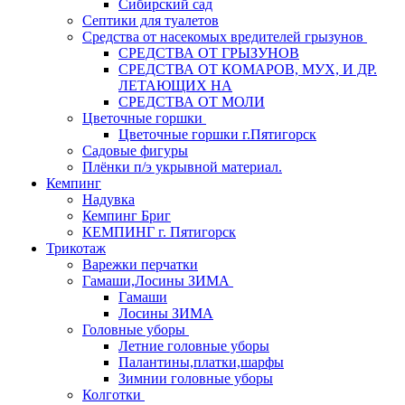
Сибирский сад
Септики для туалетов
Средства от насекомых вредителей грызунов
СPEДСТВА ОТ ГРЫЗУНОВ
СРЕДСТВА ОТ КОМАРОВ, МУХ, И ДР.
ЛЕТАЮЩИХ НА
СРЕДСТВА ОТ МОЛИ
Цветочные горшки
Цветочные горшки г.Пятигорск
Садовые фигуры
Плёнки п/э укрывной материал.
Кемпинг
Надувка
Кемпинг Бриг
КЕМПИНГ г. Пятигорск
Трикотаж
Варежки перчатки
Гамаши,Лосины ЗИМА
Гамаши
Лосины ЗИМА
Головные уборы
Летние головные уборы
Палантины,платки,шарфы
Зимнии головные уборы
Колготки