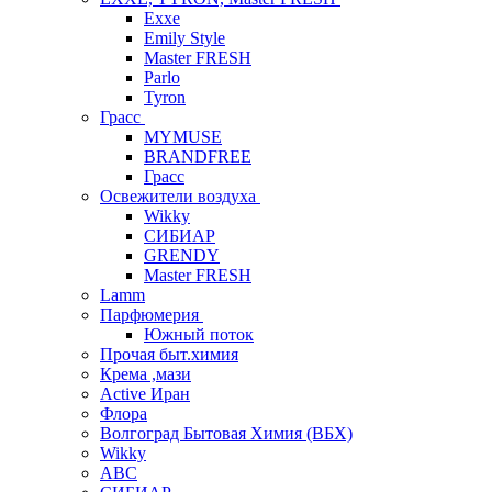
Exxe
Emily Style
Master FRESH
Parlo
Tyron
Грасс
MYMUSE
BRANDFREE
Грасс
Освежители воздуха
Wikky
СИБИАР
GRENDY
Master FRESH
Lamm
Парфюмерия
Южный поток
Прочая быт.химия
Крема ,мази
Аctive Иран
Флора
Волгоград Бытовая Химия (ВБХ)
Wikky
АВС