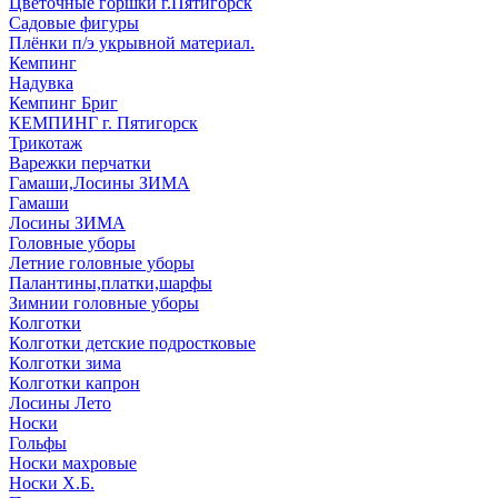
Цветочные горшки г.Пятигорск
Садовые фигуры
Плёнки п/э укрывной материал.
Кемпинг
Надувка
Кемпинг Бриг
КЕМПИНГ г. Пятигорск
Трикотаж
Варежки перчатки
Гамаши,Лосины ЗИМА
Гамаши
Лосины ЗИМА
Головные уборы
Летние головные уборы
Палантины,платки,шарфы
Зимнии головные уборы
Колготки
Колготки детские подростковые
Колготки зима
Колготки капрон
Лосины Лето
Носки
Гольфы
Носки махровые
Носки Х.Б.