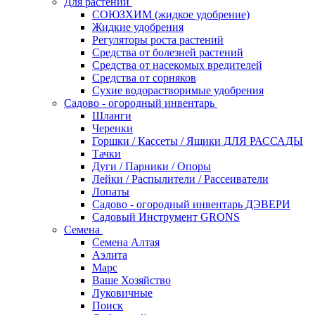
Для растений
СОЮЗХИМ (жидкое удобрение)
Жидкие удобрения
Регуляторы роста растений
Средства от болезней растений
Средства от насекомых вредителей
Средства от сорняков
Сухие водорастворимые удобрения
Садово - огородный инвентарь
Шланги
Черенки
Горшки / Кассеты / Ящики ДЛЯ РАССАДЫ
Тачки
Дуги / Парники / Опоры
Лейки / Распылители / Рассеиватели
Лопаты
Садово - огородный инвентарь ДЭВЕРИ
Садовый Инструмент GRONS
Семена
Семена Алтая
Аэлита
Марс
Ваше Хозяйство
Луковичные
Поиск