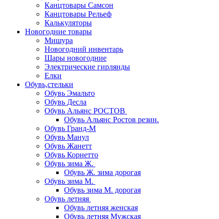
Канцтовары Самсон
Канцтовары Рельеф
Калькуляторы
Новогодние товары
Мишура
Новогодний инвентарь
Шары новогодние
Электрические гирлянды
Елки
Обувь,стельки
Обувь Эмальто
Обувь Десла
Обувь Альянс РОСТОВ
Обувь Альянс Ростов резин.
Обувь Гранд-М
Обувь Манул
Обувь Жанетт
Обувь Корнетто
Обувь зима Ж.
Обувь Ж. зима дорогая
Обувь зима М.
Обувь зима М. дорогая
Обувь летняя
Обувь летняя женская
Обувь летняя Мужская