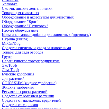
Упаковка
Скотчи, липкие ленты,пленки
Товары для животных
Оборудование и аксессуары для животных
Оборудование "Бриг"
Оборудование "Пятигорск"
Прочее оборудование
Корм и кормовые добавки для животных (премиксы)
Пурина (Purina)
Mr.Cat/Dog
Средства гигиены и ухода за животными
Товары для сада огорода
Грунт
Параньгинское торфопредприятие
ЭкоТорф
ЛамаТорф
Буйские удобрения
Для растений
СОЮЗХИМ (жидкое удобрение)
Жидкие удобрения
Регуляторы роста растений
Средства от болезней растений
Средства от насекомых вредителей
Средства от сорняков