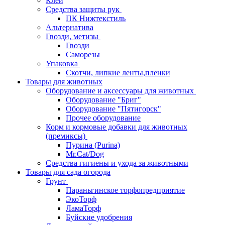
Клей
Средства защиты рук
ПК Нижтекстиль
Альтернатива
Гвозди, метизы
Гвозди
Саморезы
Упаковка
Скотчи, липкие ленты,пленки
Товары для животных
Оборудование и аксессуары для животных
Оборудование "Бриг"
Оборудование "Пятигорск"
Прочее оборудование
Корм и кормовые добавки для животных
(премиксы)
Пурина (Purina)
Mr.Cat/Dog
Средства гигиены и ухода за животными
Товары для сада огорода
Грунт
Параньгинское торфопредприятие
ЭкоТорф
ЛамаТорф
Буйские удобрения