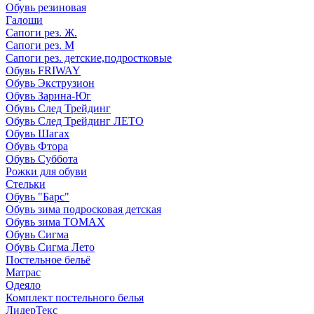
Обувь резиновая
Галоши
Сапоги рез. Ж.
Сапоги рез. М
Сапоги рез. детские,подростковые
Обувь FRIWAY
Обувь Экструзион
Обувь Зарина-Юг
Обувь След Трейдинг
Обувь След Трейдинг ЛЕТО
Обувь Шагах
Обувь Фтора
Обувь Суббота
Рожки для обуви
Стельки
Обувь "Барс"
Обувь зима подросковая детская
Обувь зима ТОМАХ
Обувь Сигма
Обувь Сигма Лето
Постельное бельё
Матрас
Одеяло
Комплект постельного белья
ЛидерТекс