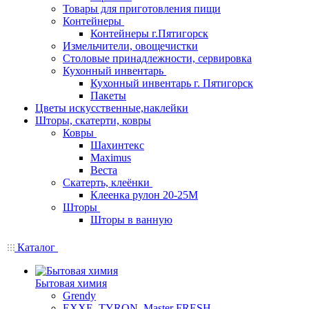
Товары для приготовления пищи
Контейнеры
Контейнеры г.Пятигорск
Измельчители, овощечистки
Столовые принадлежности, сервировка
Кухонный инвентарь
Кухонный инвентарь г. Пятигорск
Пакеты
Цветы искусственные,наклейки
Шторы, скатерти, ковры
Ковры
Шахинтекс
Maximus
Веста
Скатерть, клеёнки
Клеенка рулон 20-25М
Шторы
Шторы в ванную
Каталог
Бытовая химия
Grendy
EXXE, TYRON, Master FRESH