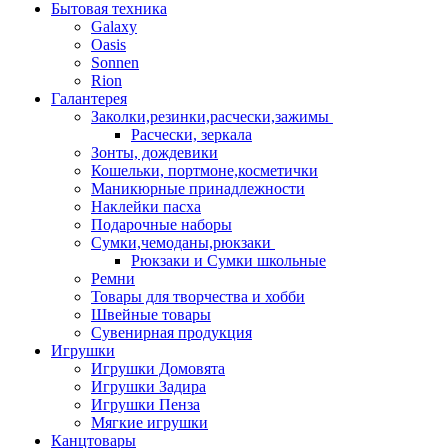
Бытовая техника
Galaxy
Oasis
Sonnen
Rion
Галантерея
Заколки,резинки,расчески,зажимы
Расчески, зеркала
Зонты, дождевики
Кошельки, портмоне,косметички
Маникюрные принадлежности
Наклейки пасха
Подарочные наборы
Сумки,чемоданы,рюкзаки
Рюкзаки и Сумки школьные
Ремни
Товары для творчества и хобби
Швейные товары
Сувенирная продукция
Игрушки
Игрушки Домовята
Игрушки Задира
Игрушки Пенза
Мягкие игрушки
Канцтовары