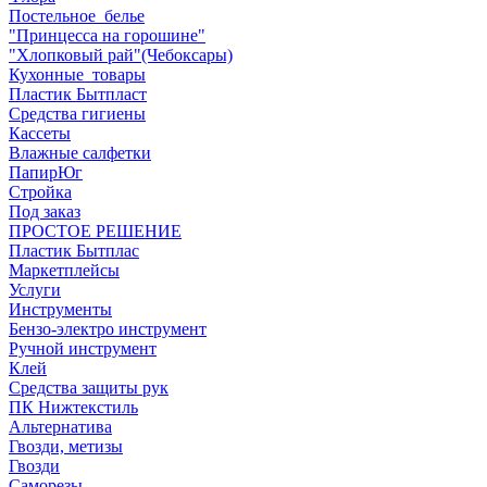
Постельное_белье
"Принцесса на горошине"
"Хлопковый рай"(Чебоксары)
Кухонные_товары
Пластик Бытпласт
Средства гигиены
Кассеты
Влажные салфетки
ПапирЮг
Стройка
Под заказ
ПРОСТОЕ РЕШЕНИЕ
Пластик Бытплас
Маркетплейсы
Услуги
Инструменты
Бензо-электро инструмент
Ручной инструмент
Клей
Средства защиты рук
ПК Нижтекстиль
Альтернатива
Гвозди, метизы
Гвозди
Саморезы