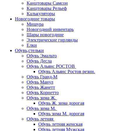
Канцтовары Самсон
Канцтовары Рельеф
Калькуляторы
Новогодние товары
Мишура
Новогодний инвентарь
Шары новогодние
Электрические гирлянды
Елки
Обувь,стельки
Обувь Эмальто
Обувь Десла
Обувь Альянс РОСТОВ
Обувь Альянс Ростов резин.
Обувь Гранд-М
Обувь Манул
Обувь Жанетт
Обувь Корнетто
Обувь зима Ж.
Обувь Ж. зима дорогая
Обувь зима М.
Обувь зима М. дорогая
Обувь летняя
Обувь летняя женская
Обувь летняя Мужская