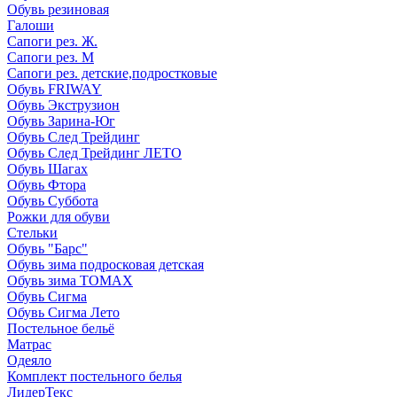
Обувь резиновая
Галоши
Сапоги рез. Ж.
Сапоги рез. М
Сапоги рез. детские,подростковые
Обувь FRIWAY
Обувь Экструзион
Обувь Зарина-Юг
Обувь След Трейдинг
Обувь След Трейдинг ЛЕТО
Обувь Шагах
Обувь Фтора
Обувь Суббота
Рожки для обуви
Стельки
Обувь "Барс"
Обувь зима подросковая детская
Обувь зима ТОМАХ
Обувь Сигма
Обувь Сигма Лето
Постельное бельё
Матрас
Одеяло
Комплект постельного белья
ЛидерТекс