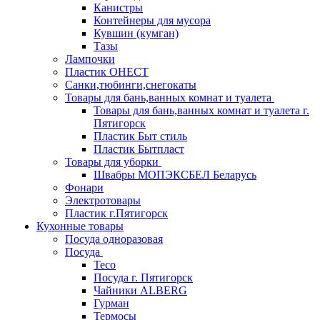
Канистры
Контейнеры для мусора
Кувшин (кумган)
Тазы
Лампочки
Пластик ОНЕСТ
Санки,тюбинги,снегокаты
Товары для бань,ванных комнат и туалета
Товары для бань,ванных комнат и туалета г.
Пятигорск
Пластик Быт стиль
Пластик Бытпласт
Товары для уборки
Швабры МОПЭКСБЕЛ Беларусь
Фонари
Электротовары
Пластик г.Пятигорск
Кухонные товары
Посуда одноразовая
Посуда
Teco
Посуда г. Пятигорск
Чайники ALBERG
Гурман
Термосы