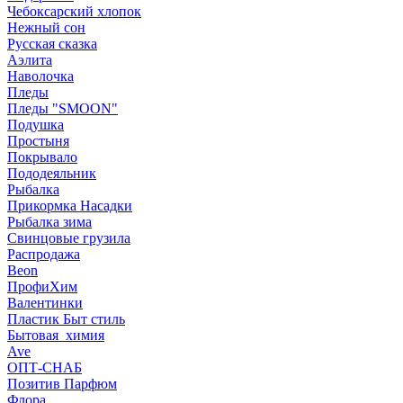
Чебоксарский хлопок
Нежный сон
Русская сказка
Аэлита
Наволочка
Пледы
Пледы "SMOON"
Подушка
Простыня
Покрывало
Пододеяльник
Рыбалка
Прикормка Насадки
Рыбалка зима
Свинцовые грузила
Распродажа
Beon
ПрофиХим
Валентинки
Пластик Быт стиль
Бытовая_химия
Ave
ОПТ-СНАБ
Позитив Парфюм
Флора