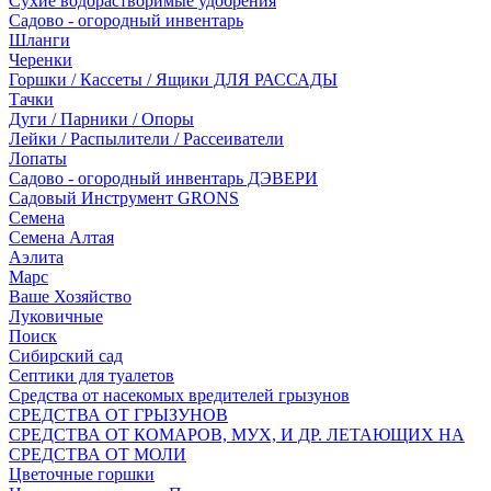
Сухие водорастворимые удобрения
Садово - огородный инвентарь
Шланги
Черенки
Горшки / Кассеты / Ящики ДЛЯ РАССАДЫ
Тачки
Дуги / Парники / Опоры
Лейки / Распылители / Рассеиватели
Лопаты
Садово - огородный инвентарь ДЭВЕРИ
Садовый Инструмент GRONS
Семена
Семена Алтая
Аэлита
Марс
Ваше Хозяйство
Луковичные
Поиск
Сибирский сад
Септики для туалетов
Средства от насекомых вредителей грызунов
СPEДСТВА ОТ ГРЫЗУНОВ
СРЕДСТВА ОТ КОМАРОВ, МУХ, И ДР. ЛЕТАЮЩИХ НА
СРЕДСТВА ОТ МОЛИ
Цветочные горшки