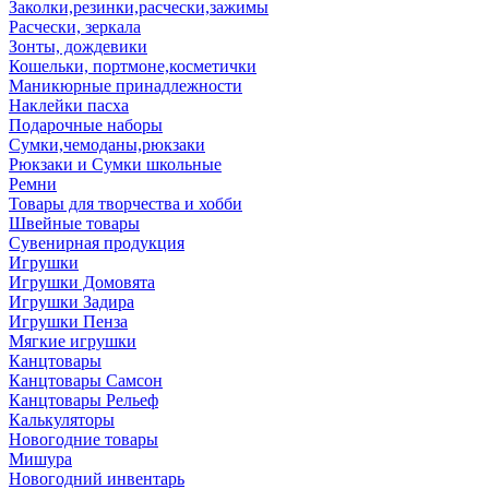
Заколки,резинки,расчески,зажимы
Расчески, зеркала
Зонты, дождевики
Кошельки, портмоне,косметички
Маникюрные принадлежности
Наклейки пасха
Подарочные наборы
Сумки,чемоданы,рюкзаки
Рюкзаки и Сумки школьные
Ремни
Товары для творчества и хобби
Швейные товары
Сувенирная продукция
Игрушки
Игрушки Домовята
Игрушки Задира
Игрушки Пенза
Мягкие игрушки
Канцтовары
Канцтовары Самсон
Канцтовары Рельеф
Калькуляторы
Новогодние товары
Мишура
Новогодний инвентарь