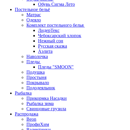
Обувь Сигма Лето
Постельное бельё
Матрас
Одеяло
Комплект постельного белья
ЛидерТекс
Чебоксарский хлопок
Нежный сон
Русская сказка
Аэлита
Наволочка
Пледы
Пледы "SMOON"
Подушка
Простыня
Покрывало
Пододеяльник
Рыбалка
Прикормка Насадки
Рыбалка зима
Свинцовые грузила
Распродажа
Beon
ПрофиХим
Валентинки