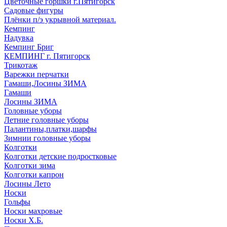
Цветочные горшки г.Пятигорск
Садовые фигуры
Плёнки п/э укрывной материал.
Кемпинг
Надувка
Кемпинг Бриг
КЕМПИНГ г. Пятигорск
Трикотаж
Варежки перчатки
Гамаши,Лосины ЗИМА
Гамаши
Лосины ЗИМА
Головные уборы
Летние головные уборы
Палантины,платки,шарфы
Зимнии головные уборы
Колготки
Колготки детские подростковые
Колготки зима
Колготки капрон
Лосины Лето
Носки
Гольфы
Носки махровые
Носки Х.Б.