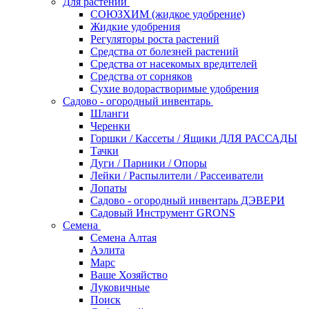
Для растений
СОЮЗХИМ (жидкое удобрение)
Жидкие удобрения
Регуляторы роста растений
Средства от болезней растений
Средства от насекомых вредителей
Средства от сорняков
Сухие водорастворимые удобрения
Садово - огородный инвентарь
Шланги
Черенки
Горшки / Кассеты / Ящики ДЛЯ РАССАДЫ
Тачки
Дуги / Парники / Опоры
Лейки / Распылители / Рассеиватели
Лопаты
Садово - огородный инвентарь ДЭВЕРИ
Садовый Инструмент GRONS
Семена
Семена Алтая
Аэлита
Марс
Ваше Хозяйство
Луковичные
Поиск