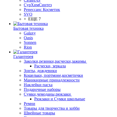
СИБИАР
СурХимСинтез
Ренессанс Косметик
SVO
+ ЕЩЕ 7
Бытовая техника
Galaxy
Oasis
Sonnen
Rion
Галантерея
Заколки,резинки,расчески,зажимы
Расчески, зеркала
Зонты, дождевики
Кошельки, портмоне,косметички
Маникюрные принадлежности
Наклейки пасха
Подарочные наборы
Сумки,чемоданы,рюкзаки
Рюкзаки и Сумки школьные
Ремни
Товары для творчества и хобби
Швейные товары