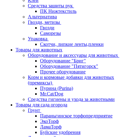
Клей
Средства защиты рук
ПК Нижтекстиль
Альтернатива
Гвозди, метизы
Гвозди
Саморезы
Упаковка
Скотчи, липкие ленты,пленки
Товары для животных
Оборудование и аксессуары для животных
Оборудование "Бриг"
Оборудование "Пятигорск"
Прочее оборудование
Корм и кормовые добавки для животных
(премиксы)
Пурина (Purina)
Mr.Cat/Dog
Средства гигиены и ухода за животными
Товары для сада огорода
Грунт
Параньгинское торфопредприятие
ЭкоТорф
ЛамаТорф
Буйские удобрения