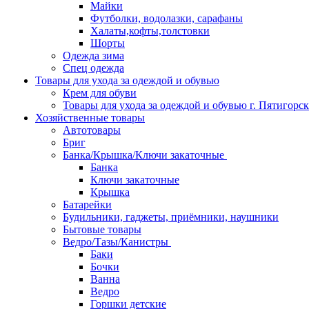
Майки
Футболки, водолазки, сарафаны
Халаты,кофты,толстовки
Шорты
Одежда зима
Спец одежда
Товары для ухода за одеждой и обувью
Крем для обуви
Товары для ухода за одеждой и обувью г. Пятигорск
Хозяйственные товары
Автотовары
Бриг
Банка/Крышка/Ключи закаточные
Банка
Ключи закаточные
Крышка
Батарейки
Будильники, гаджеты, приёмники, наушники
Бытовые товары
Ведро/Тазы/Канистры
Баки
Бочки
Ванна
Ведро
Горшки детские