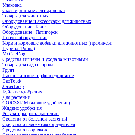
Упаковка
Скотчи, липкие ленты,пленки
Товары для животных
Оборудование и аксессуары для животных
Оборудование "Бриг"
Оборудование "Пятигорск"
Прочее оборудование
Корм и кормовые добавки для животных (премиксы)
Пурина (Purina)
Mr.Cat/Dog
Средства гигиены и ухода за животными
Товары для сада огорода
Грунт
Параньгинское торфопредприятие
ЭкоТорф
ЛамаТорф
Буйские удобрения
Для растений
СОЮЗХИМ (жидкое удобрение)
Жидкие удобрения
Регуляторы роста растений
Средства от болезней растений
Средства от насекомых вредителей
Средства от сорняков