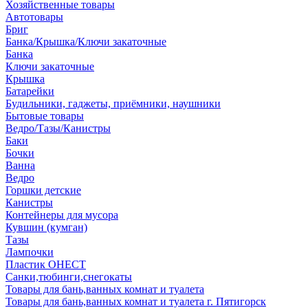
Хозяйственные товары
Автотовары
Бриг
Банка/Крышка/Ключи закаточные
Банка
Ключи закаточные
Крышка
Батарейки
Будильники, гаджеты, приёмники, наушники
Бытовые товары
Ведро/Тазы/Канистры
Баки
Бочки
Ванна
Ведро
Горшки детские
Канистры
Контейнеры для мусора
Кувшин (кумган)
Тазы
Лампочки
Пластик ОНЕСТ
Санки,тюбинги,снегокаты
Товары для бань,ванных комнат и туалета
Товары для бань,ванных комнат и туалета г. Пятигорск