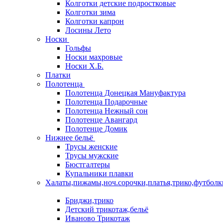
Колготки детские подростковые
Колготки зима
Колготки капрон
Лосины Лето
Носки
Гольфы
Носки махровые
Носки Х.Б.
Платки
Полотенца
Полотенца Донецкая Мануфактура
Полотенца Подарочные
Полотенца Нежный сон
Полотенце Авангард
Полотенце Домик
Нижнее бельё
Трусы женские
Трусы мужские
Бюстгалтеры
Купальники плавки
Халаты,пижамы,ноч.сорочки,платья,трико,футболк
Бриджи,трико
Детский трикотаж,бельё
Иваново Трикотаж