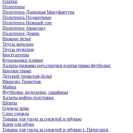
Платки
Полотенца
Полотенца Донецкая Мануфактура
Полотенца Подарочные
Полотенца Нежный сон
Полотенце Авангард
Полотенце Домик
Нижнее бельё
Трусы женские
Трусы мужские
Бюстгалтеры
Купальники плавки
Халаты,пижамы,ноч.сорочки,платья,трико,футболки
Бриджи,трико
Детский трикотаж,бельё
Иваново Трикотаж
Майки
Футболки, водолазки, сарафаны
Халаты,кофты,толстовки
Шорты
Одежда зима
Спец одежда
Товары для ухода за одеждой и обувью
Крем для обуви
Товары для ухода за одеждой и обувью г. Пятигорск