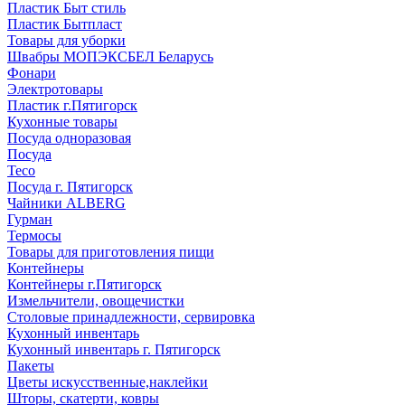
Пластик Быт стиль
Пластик Бытпласт
Товары для уборки
Швабры МОПЭКСБЕЛ Беларусь
Фонари
Электротовары
Пластик г.Пятигорск
Кухонные товары
Посуда одноразовая
Посуда
Teco
Посуда г. Пятигорск
Чайники ALBERG
Гурман
Термосы
Товары для приготовления пищи
Контейнеры
Контейнеры г.Пятигорск
Измельчители, овощечистки
Столовые принадлежности, сервировка
Кухонный инвентарь
Кухонный инвентарь г. Пятигорск
Пакеты
Цветы искусственные,наклейки
Шторы, скатерти, ковры