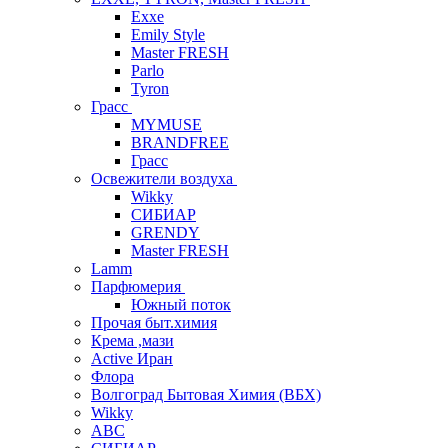
Exxe
Emily Style
Master FRESH
Parlo
Tyron
Грасс
MYMUSE
BRANDFREE
Грасс
Освежители воздуха
Wikky
СИБИАР
GRENDY
Master FRESH
Lamm
Парфюмерия
Южный поток
Прочая быт.химия
Крема ,мази
Аctive Иран
Флора
Волгоград Бытовая Химия (ВБХ)
Wikky
АВС