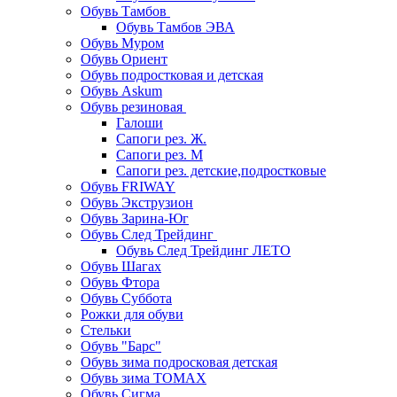
Обувь Тамбов
Обувь Тамбов ЭВА
Обувь Муром
Обувь Ориент
Обувь подростковая и детская
Обувь Askum
Обувь резиновая
Галоши
Сапоги рез. Ж.
Сапоги рез. М
Сапоги рез. детские,подростковые
Обувь FRIWAY
Обувь Экструзион
Обувь Зарина-Юг
Обувь След Трейдинг
Обувь След Трейдинг ЛЕТО
Обувь Шагах
Обувь Фтора
Обувь Суббота
Рожки для обуви
Стельки
Обувь "Барс"
Обувь зима подросковая детская
Обувь зима ТОМАХ
Обувь Сигма