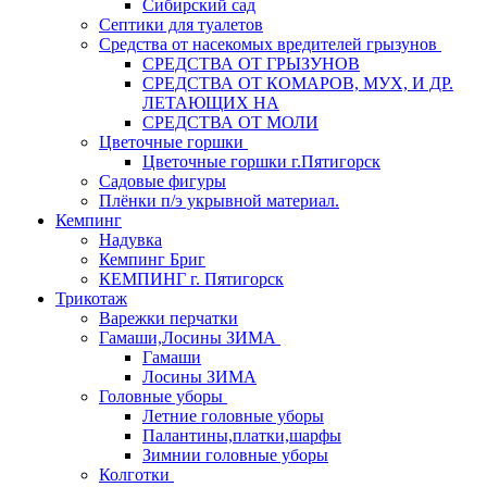
Сибирский сад
Септики для туалетов
Средства от насекомых вредителей грызунов
СPEДСТВА ОТ ГРЫЗУНОВ
СРЕДСТВА ОТ КОМАРОВ, МУХ, И ДР.
ЛЕТАЮЩИХ НА
СРЕДСТВА ОТ МОЛИ
Цветочные горшки
Цветочные горшки г.Пятигорск
Садовые фигуры
Плёнки п/э укрывной материал.
Кемпинг
Надувка
Кемпинг Бриг
КЕМПИНГ г. Пятигорск
Трикотаж
Варежки перчатки
Гамаши,Лосины ЗИМА
Гамаши
Лосины ЗИМА
Головные уборы
Летние головные уборы
Палантины,платки,шарфы
Зимнии головные уборы
Колготки