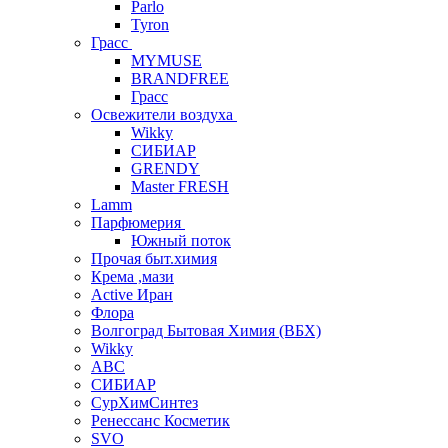
Parlo
Tyron
Грасс
MYMUSE
BRANDFREE
Грасс
Освежители воздуха
Wikky
СИБИАР
GRENDY
Master FRESH
Lamm
Парфюмерия
Южный поток
Прочая быт.химия
Крема ,мази
Аctive Иран
Флора
Волгоград Бытовая Химия (ВБХ)
Wikky
АВС
СИБИАР
СурХимСинтез
Ренессанс Косметик
SVO