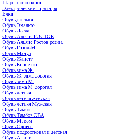
Шары новогодние
Электрические гирлянды
Елки
Обувь,стельки
Обувь Эмальто
Обувь Десла
Обувь Альянс РОСТОВ
Обувь Альянс Ростов резин.
Обувь Гранд-М
Обувь Манул
Обувь Жанетт
Обувь Корнетто
Обувь зима Ж.
Обувь Ж. зима дорогая
Обувь зима М.
Обувь зима М. дорогая
Обувь летняя
Обувь летняя женская
Обувь летняя Мужская
Обувь Тамбов
Обувь Тамбов ЭВА
Обувь Муром
Обувь Ориент
Обувь подростковая и детская
Обувь Askum