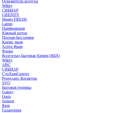
Освежители воздуха
Wikky
СИБИАР
GRENDY
Master FRESH
Lamm
Парфюмерия
Южный поток
Прочая быт.химия
Крема ,мази
Аctive Иран
Флора
Волгоград Бытовая Химия (ВБХ)
Wikky
АВС
СИБИАР
СурХимСинтез
Ренессанс Косметик
SVO
Бытовая техника
Galaxy
Oasis
Sonnen
Rion
Галантерея