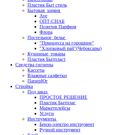
Пластик Быт стиль
Бытовая_химия
Ave
ОПТ-СНАБ
Позитив Парфюм
Флора
Постельное_белье
"Принцесса на горошине"
"Хлопковый рай"(Чебоксары)
Кухонные_товары
Пластик Бытпласт
Средства гигиены
Кассеты
Влажные салфетки
ПапирЮг
Стройка
Под заказ
ПРОСТОЕ РЕШЕНИЕ
Пластик Бытплас
Маркетплейсы
Услуги
Инструменты
Бензо-электро инструмент
Ручной инструмент