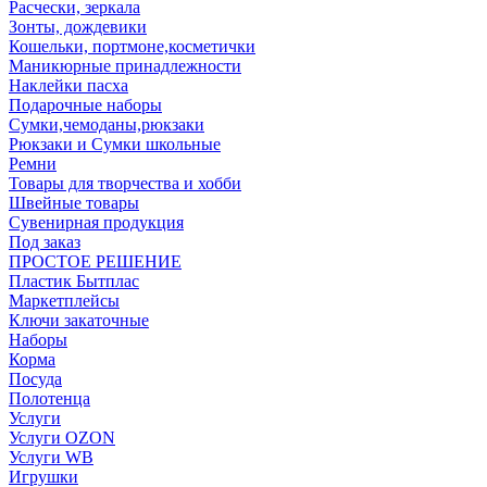
Расчески, зеркала
Зонты, дождевики
Кошельки, портмоне,косметички
Маникюрные принадлежности
Наклейки пасха
Подарочные наборы
Сумки,чемоданы,рюкзаки
Рюкзаки и Сумки школьные
Ремни
Товары для творчества и хобби
Швейные товары
Сувенирная продукция
Под заказ
ПРОСТОЕ РЕШЕНИЕ
Пластик Бытплас
Маркетплейсы
Ключи закаточные
Наборы
Корма
Посуда
Полотенца
Услуги
Услуги OZON
Услуги WB
Игрушки