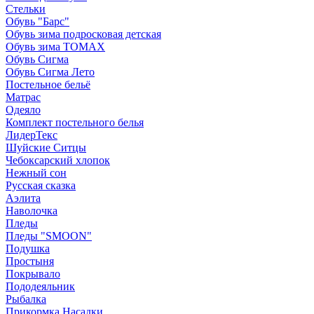
Стельки
Обувь "Барс"
Обувь зима подросковая детская
Обувь зима ТОМАХ
Обувь Сигма
Обувь Сигма Лето
Постельное бельё
Матрас
Одеяло
Комплект постельного белья
ЛидерТекс
Шуйские Ситцы
Чебоксарский хлопок
Нежный сон
Русская сказка
Аэлита
Наволочка
Пледы
Пледы "SMOON"
Подушка
Простыня
Покрывало
Пододеяльник
Рыбалка
Прикормка Насадки