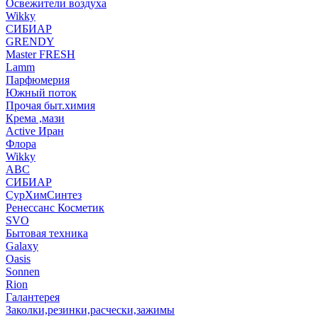
Освежители воздуха
Wikky
СИБИАР
GRENDY
Master FRESH
Lamm
Парфюмерия
Южный поток
Прочая быт.химия
Крема ,мази
Аctive Иран
Флора
Wikky
АВС
СИБИАР
СурХимСинтез
Ренессанс Косметик
SVO
Бытовая техника
Galaxy
Oasis
Sonnen
Rion
Галантерея
Заколки,резинки,расчески,зажимы