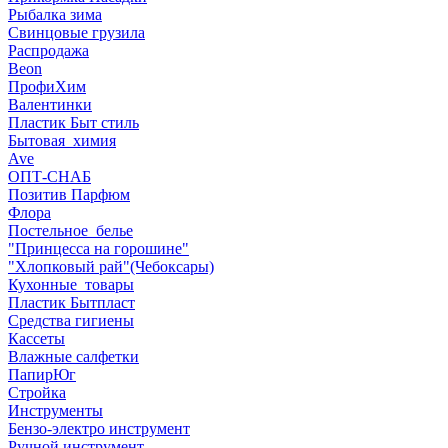
Рыбалка зима
Свинцовые грузила
Распродажа
Beon
ПрофиХим
Валентинки
Пластик Быт стиль
Бытовая_химия
Ave
ОПТ-СНАБ
Позитив Парфюм
Флора
Постельное_белье
"Принцесса на горошине"
"Хлопковый рай"(Чебоксары)
Кухонные_товары
Пластик Бытпласт
Средства гигиены
Кассеты
Влажные салфетки
ПапирЮг
Стройка
Инструменты
Бензо-электро инструмент
Ручной инструмент