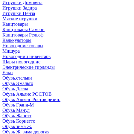
Игрушки Домовята
Игрушки Задира
Игрушки Пенза
Мягкие игрушки
Канцтовары
Канцтовары Самсон
Канцтовары Рельеф
Калькуляторы
Новогодние товары
Мишура
Новогодний инвентарь
Шары новогодние
Электрические гирлянды
Елки
Обувь,стельки
Обувь Эмальто
Обувь Десла
Обувь Альянс РОСТОВ
Обувь Альянс Ростов резин.
Обувь Гранд-М
Обувь Манул
Обувь Жанетт
Обувь Корнетто
Обувь зима Ж.
Обувь Ж. зима дорогая