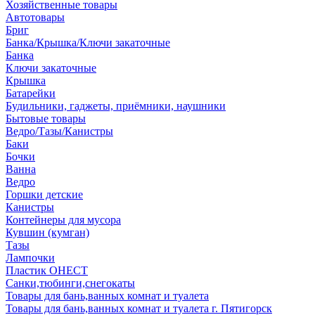
Хозяйственные товары
Автотовары
Бриг
Банка/Крышка/Ключи закаточные
Банка
Ключи закаточные
Крышка
Батарейки
Будильники, гаджеты, приёмники, наушники
Бытовые товары
Ведро/Тазы/Канистры
Баки
Бочки
Ванна
Ведро
Горшки детские
Канистры
Контейнеры для мусора
Кувшин (кумган)
Тазы
Лампочки
Пластик ОНЕСТ
Санки,тюбинги,снегокаты
Товары для бань,ванных комнат и туалета
Товары для бань,ванных комнат и туалета г. Пятигорск