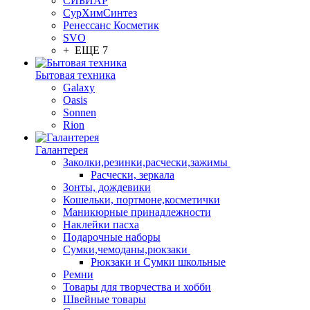
СИБИАР
СурХимСинтез
Ренессанс Косметик
SVO
+ ЕЩЕ 7
Бытовая техника
Galaxy
Oasis
Sonnen
Rion
Галантерея
Заколки,резинки,расчески,зажимы
Расчески, зеркала
Зонты, дождевики
Кошельки, портмоне,косметички
Маникюрные принадлежности
Наклейки пасха
Подарочные наборы
Сумки,чемоданы,рюкзаки
Рюкзаки и Сумки школьные
Ремни
Товары для творчества и хобби
Швейные товары