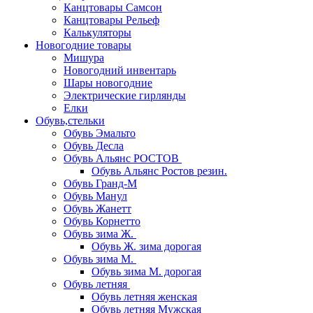
Канцтовары Самсон
Канцтовары Рельеф
Калькуляторы
Новогодние товары
Мишура
Новогодний инвентарь
Шары новогодние
Электрические гирлянды
Елки
Обувь,стельки
Обувь Эмальто
Обувь Десла
Обувь Альянс РОСТОВ
Обувь Альянс Ростов резин.
Обувь Гранд-М
Обувь Манул
Обувь Жанетт
Обувь Корнетто
Обувь зима Ж.
Обувь Ж. зима дорогая
Обувь зима М.
Обувь зима М. дорогая
Обувь летняя
Обувь летняя женская
Обувь летняя Мужская