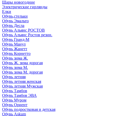
Шары новогодние
Электрические гирлянды
Елки
Обувь,стельки
Обувь Эмальто
Обувь Десла
Обувь Альянс РОСТОВ
Обувь Альянс Ростов резин.
Обувь Гранд-М
Обувь Манул
Обувь Жанетт
Обувь Корнетто
Обувь зима Ж.
Обувь Ж. зима дорогая
Обувь зима М.
Обувь зима М. дорогая
Обувь летняя
Обувь летняя женская
Обувь летняя Мужская
Обувь Тамбов
Обувь Тамбов ЭВА
Обувь Муром
Обувь Ориент
Обувь подростковая и детская
Обувь Askum