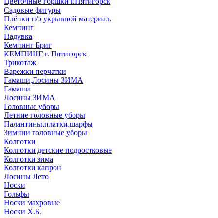
Цветочные горшки г.Пятигорск
Садовые фигуры
Плёнки п/э укрывной материал.
Кемпинг
Надувка
Кемпинг Бриг
КЕМПИНГ г. Пятигорск
Трикотаж
Варежки перчатки
Гамаши,Лосины ЗИМА
Гамаши
Лосины ЗИМА
Головные уборы
Летние головные уборы
Палантины,платки,шарфы
Зимнии головные уборы
Колготки
Колготки детские подростковые
Колготки зима
Колготки капрон
Лосины Лето
Носки
Гольфы
Носки махровые
Носки Х.Б.