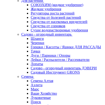
Для растений
СОЮЗХИМ (жидкое удобрение)
Жидкие удобрения
Регуляторы роста растений
Средства от болезней растений
Средства от насекомых вредителей
Средства от сорняков
Сухие водорастворимые удобрения
Садово - огородный инвентарь
Шланги
Черенки
Горшки / Кассеты / Ящики ДЛЯ РАССАДЫ
Тачки
Дуги / Парники / Опоры
Лейки / Распылители / Рассеиватели
Лопаты
Садово - огородный инвентарь ДЭВЕРИ
Садовый Инструмент GRONS
Семена
Семена Алтая
Аэлита
Марс
Ваше Хозяйство
Луковичные
Поиск