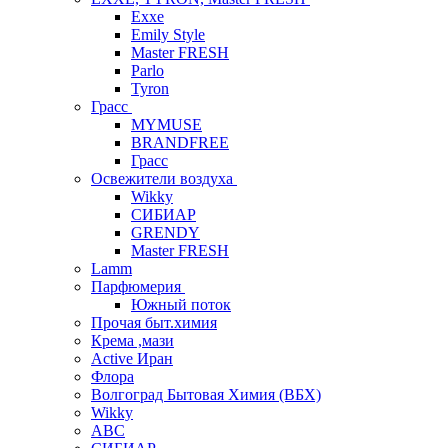
Exxe
Emily Style
Master FRESH
Parlo
Tyron
Грасс
MYMUSE
BRANDFREE
Грасс
Освежители воздуха
Wikky
СИБИАР
GRENDY
Master FRESH
Lamm
Парфюмерия
Южный поток
Прочая быт.химия
Крема ,мази
Аctive Иран
Флора
Волгоград Бытовая Химия (ВБХ)
Wikky
АВС