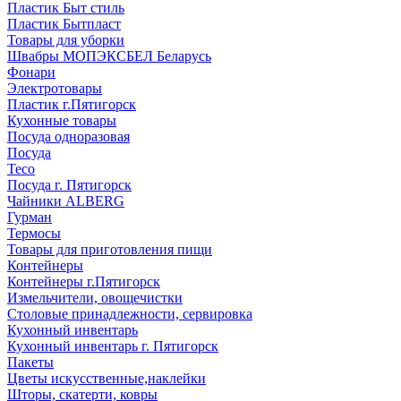
Пластик Быт стиль
Пластик Бытпласт
Товары для уборки
Швабры МОПЭКСБЕЛ Беларусь
Фонари
Электротовары
Пластик г.Пятигорск
Кухонные товары
Посуда одноразовая
Посуда
Teco
Посуда г. Пятигорск
Чайники ALBERG
Гурман
Термосы
Товары для приготовления пищи
Контейнеры
Контейнеры г.Пятигорск
Измельчители, овощечистки
Столовые принадлежности, сервировка
Кухонный инвентарь
Кухонный инвентарь г. Пятигорск
Пакеты
Цветы искусственные,наклейки
Шторы, скатерти, ковры