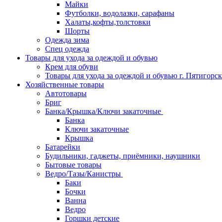
Майки
Футболки, водолазки, сарафаны
Халаты,кофты,толстовки
Шорты
Одежда зима
Спец одежда
Товары для ухода за одеждой и обувью
Крем для обуви
Товары для ухода за одеждой и обувью г. Пятигорск
Хозяйственные товары
Автотовары
Бриг
Банка/Крышка/Ключи закаточные
Банка
Ключи закаточные
Крышка
Батарейки
Будильники, гаджеты, приёмники, наушники
Бытовые товары
Ведро/Тазы/Канистры
Баки
Бочки
Ванна
Ведро
Горшки детские