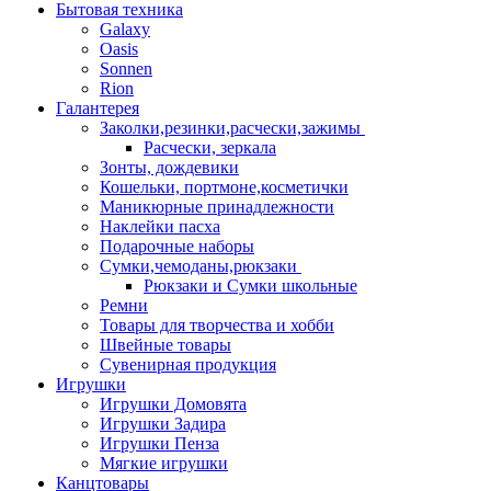
Бытовая техника
Galaxy
Oasis
Sonnen
Rion
Галантерея
Заколки,резинки,расчески,зажимы
Расчески, зеркала
Зонты, дождевики
Кошельки, портмоне,косметички
Маникюрные принадлежности
Наклейки пасха
Подарочные наборы
Сумки,чемоданы,рюкзаки
Рюкзаки и Сумки школьные
Ремни
Товары для творчества и хобби
Швейные товары
Сувенирная продукция
Игрушки
Игрушки Домовята
Игрушки Задира
Игрушки Пенза
Мягкие игрушки
Канцтовары