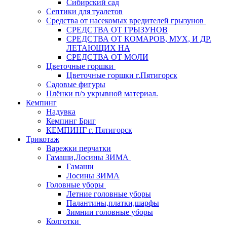
Сибирский сад
Септики для туалетов
Средства от насекомых вредителей грызунов
СPEДСТВА ОТ ГРЫЗУНОВ
СРЕДСТВА ОТ КОМАРОВ, МУХ, И ДР.
ЛЕТАЮЩИХ НА
СРЕДСТВА ОТ МОЛИ
Цветочные горшки
Цветочные горшки г.Пятигорск
Садовые фигуры
Плёнки п/э укрывной материал.
Кемпинг
Надувка
Кемпинг Бриг
КЕМПИНГ г. Пятигорск
Трикотаж
Варежки перчатки
Гамаши,Лосины ЗИМА
Гамаши
Лосины ЗИМА
Головные уборы
Летние головные уборы
Палантины,платки,шарфы
Зимнии головные уборы
Колготки