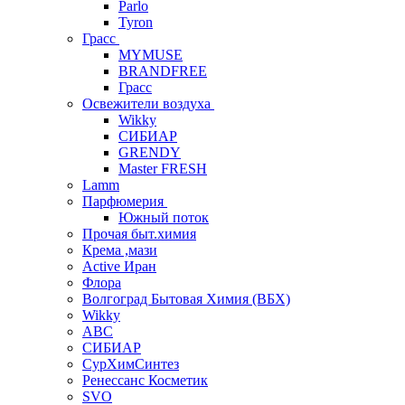
Parlo
Tyron
Грасс
MYMUSE
BRANDFREE
Грасс
Освежители воздуха
Wikky
СИБИАР
GRENDY
Master FRESH
Lamm
Парфюмерия
Южный поток
Прочая быт.химия
Крема ,мази
Аctive Иран
Флора
Волгоград Бытовая Химия (ВБХ)
Wikky
АВС
СИБИАР
СурХимСинтез
Ренессанс Косметик
SVO