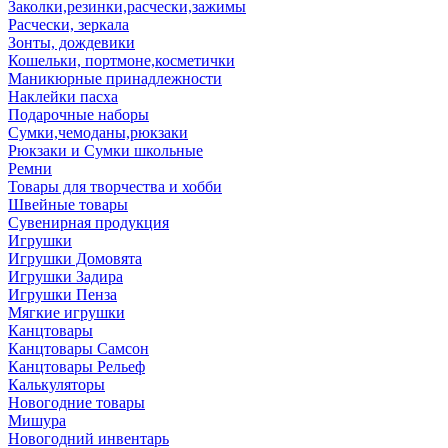
Заколки,резинки,расчески,зажимы
Расчески, зеркала
Зонты, дождевики
Кошельки, портмоне,косметички
Маникюрные принадлежности
Наклейки пасха
Подарочные наборы
Сумки,чемоданы,рюкзаки
Рюкзаки и Сумки школьные
Ремни
Товары для творчества и хобби
Швейные товары
Сувенирная продукция
Игрушки
Игрушки Домовята
Игрушки Задира
Игрушки Пенза
Мягкие игрушки
Канцтовары
Канцтовары Самсон
Канцтовары Рельеф
Калькуляторы
Новогодние товары
Мишура
Новогодний инвентарь