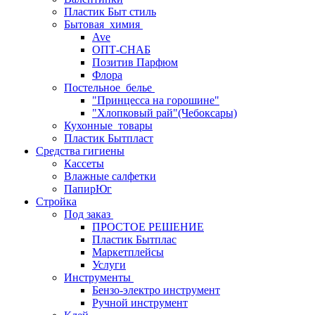
Пластик Быт стиль
Бытовая_химия
Ave
ОПТ-СНАБ
Позитив Парфюм
Флора
Постельное_белье
"Принцесса на горошине"
"Хлопковый рай"(Чебоксары)
Кухонные_товары
Пластик Бытпласт
Средства гигиены
Кассеты
Влажные салфетки
ПапирЮг
Стройка
Под заказ
ПРОСТОЕ РЕШЕНИЕ
Пластик Бытплас
Маркетплейсы
Услуги
Инструменты
Бензо-электро инструмент
Ручной инструмент