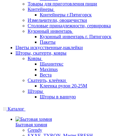
Товары для приготовления пищи
Контейнеры
Контейнеры г.Пятигорск
Измельчители, овощечистки
Столовые принадлежности, сервировка
Кухонный инвентарь
Кухонный инвентарь г. Пятигорск
Пакеты
Цветы искусственные,наклейки
Шторы, скатерти, ковры
Ковры
Шахинтекс
Maximus
Веста
Скатерть, клеёнки
Клеенка рулон 20-25М
Шторы
Шторы в ванную
Каталог
Бытовая химия
Grendy
EXXE, TYRON, Master FRESH