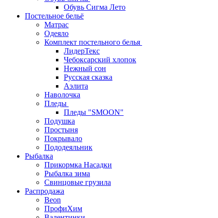
Обувь Сигма Лето
Постельное бельё
Матрас
Одеяло
Комплект постельного белья
ЛидерТекс
Чебоксарский хлопок
Нежный сон
Русская сказка
Аэлита
Наволочка
Пледы
Пледы "SMOON"
Подушка
Простыня
Покрывало
Пододеяльник
Рыбалка
Прикормка Насадки
Рыбалка зима
Свинцовые грузила
Распродажа
Beon
ПрофиХим
Валентинки