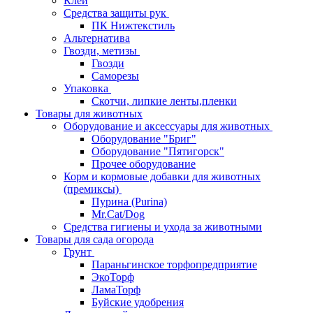
Клей
Средства защиты рук
ПК Нижтекстиль
Альтернатива
Гвозди, метизы
Гвозди
Саморезы
Упаковка
Скотчи, липкие ленты,пленки
Товары для животных
Оборудование и аксессуары для животных
Оборудование "Бриг"
Оборудование "Пятигорск"
Прочее оборудование
Корм и кормовые добавки для животных
(премиксы)
Пурина (Purina)
Mr.Cat/Dog
Средства гигиены и ухода за животными
Товары для сада огорода
Грунт
Параньгинское торфопредприятие
ЭкоТорф
ЛамаТорф
Буйские удобрения