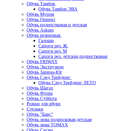
Обувь Тамбов
Обувь Тамбов ЭВА
Обувь Муром
Обувь Ориент
Обувь подростковая и детская
Обувь Askum
Обувь резиновая
Галоши
Сапоги рез. Ж.
Сапоги рез. М
Сапоги рез. детские,подростковые
Обувь FRIWAY
Обувь Экструзион
Обувь Зарина-Юг
Обувь След Трейдинг
Обувь След Трейдинг ЛЕТО
Обувь Шагах
Обувь Фтора
Обувь Суббота
Рожки для обуви
Стельки
Обувь "Барс"
Обувь зима подросковая детская
Обувь зима ТОМАХ
Обувь Сигма