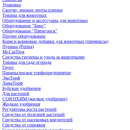
Упаковка
Скотчи, липкие ленты,пленки
Товары для животных
Оборудование и аксессуары для животных
Оборудование "Бриг"
Оборудование "Пятигорск"
Прочее оборудование
Корм и кормовые добавки для животных (премиксы)
Пурина (Purina)
Mr.Cat/Dog
Средства гигиены и ухода за животными
Товары для сада огорода
Грунт
Параньгинское торфопредприятие
ЭкоТорф
ЛамаТорф
Буйские удобрения
Для растений
СОЮЗХИМ (жидкое удобрение)
Жидкие удобрения
Регуляторы роста растений
Средства от болезней растений
Средства от насекомых вредителей
Средства от сорняков