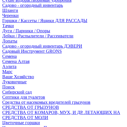
Сухие водорастворимые удобрения
Садово - огородный инвентарь
Шланги
Черенки
Горшки / Кассеты / Ящики ДЛЯ РАССАДЫ
Тачки
Дуги / Парники / Опоры
Лейки / Распылители / Рассеиватели
Лопаты
Садово - огородный инвентарь ДЭВЕРИ
Садовый Инструмент GRONS
Семена
Семена Алтая
Аэлита
Марс
Ваше Хозяйство
Луковичные
Поиск
Сибирский сад
Септики для туалетов
Средства от насекомых вредителей грызунов
СPEДСТВА ОТ ГРЫЗУНОВ
СРЕДСТВА ОТ КОМАРОВ, МУХ, И ДР. ЛЕТАЮЩИХ НА
СРЕДСТВА ОТ МОЛИ
Цветочные горшки