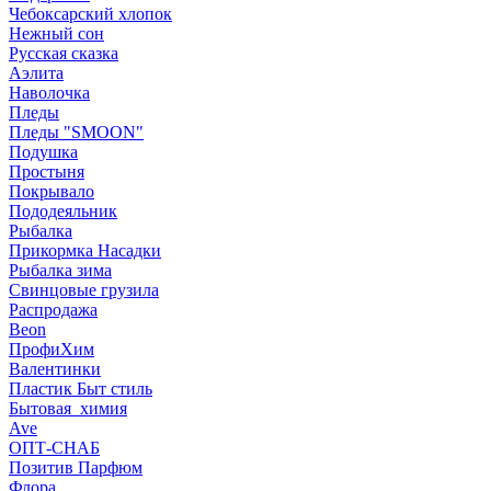
Чебоксарский хлопок
Нежный сон
Русская сказка
Аэлита
Наволочка
Пледы
Пледы "SMOON"
Подушка
Простыня
Покрывало
Пододеяльник
Рыбалка
Прикормка Насадки
Рыбалка зима
Свинцовые грузила
Распродажа
Beon
ПрофиХим
Валентинки
Пластик Быт стиль
Бытовая_химия
Ave
ОПТ-СНАБ
Позитив Парфюм
Флора