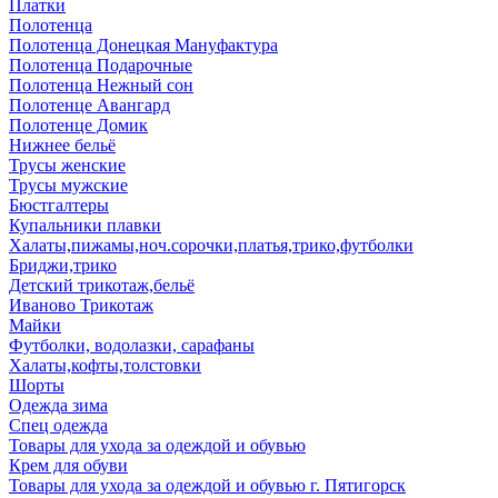
Платки
Полотенца
Полотенца Донецкая Мануфактура
Полотенца Подарочные
Полотенца Нежный сон
Полотенце Авангард
Полотенце Домик
Нижнее бельё
Трусы женские
Трусы мужские
Бюстгалтеры
Купальники плавки
Халаты,пижамы,ноч.сорочки,платья,трико,футболки
Бриджи,трико
Детский трикотаж,бельё
Иваново Трикотаж
Майки
Футболки, водолазки, сарафаны
Халаты,кофты,толстовки
Шорты
Одежда зима
Спец одежда
Товары для ухода за одеждой и обувью
Крем для обуви
Товары для ухода за одеждой и обувью г. Пятигорск