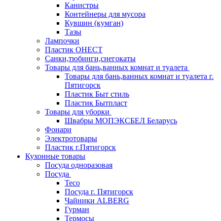
Канистры
Контейнеры для мусора
Кувшин (кумган)
Тазы
Лампочки
Пластик ОНЕСТ
Санки,тюбинги,снегокаты
Товары для бань,ванных комнат и туалета
Товары для бань,ванных комнат и туалета г.
Пятигорск
Пластик Быт стиль
Пластик Бытпласт
Товары для уборки
Швабры МОПЭКСБЕЛ Беларусь
Фонари
Электротовары
Пластик г.Пятигорск
Кухонные товары
Посуда одноразовая
Посуда
Teco
Посуда г. Пятигорск
Чайники ALBERG
Гурман
Термосы