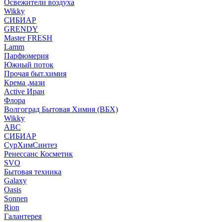
Освежители воздуха
Wikky
СИБИАР
GRENDY
Master FRESH
Lamm
Парфюмерия
Южный поток
Прочая быт.химия
Крема ,мази
Аctive Иран
Флора
Волгоград Бытовая Химия (ВБХ)
Wikky
АВС
СИБИАР
СурХимСинтез
Ренессанс Косметик
SVO
Бытовая техника
Galaxy
Oasis
Sonnen
Rion
Галантерея