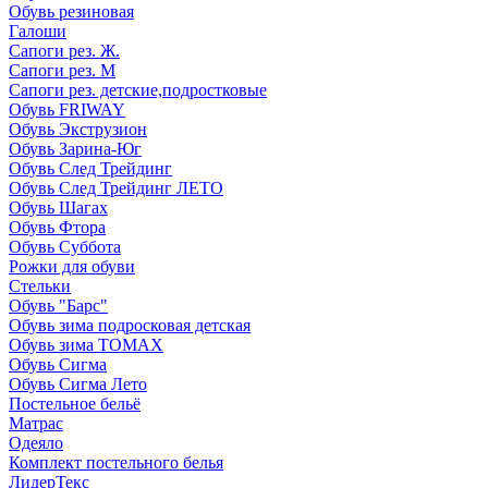
Обувь резиновая
Галоши
Сапоги рез. Ж.
Сапоги рез. М
Сапоги рез. детские,подростковые
Обувь FRIWAY
Обувь Экструзион
Обувь Зарина-Юг
Обувь След Трейдинг
Обувь След Трейдинг ЛЕТО
Обувь Шагах
Обувь Фтора
Обувь Суббота
Рожки для обуви
Стельки
Обувь "Барс"
Обувь зима подросковая детская
Обувь зима ТОМАХ
Обувь Сигма
Обувь Сигма Лето
Постельное бельё
Матрас
Одеяло
Комплект постельного белья
ЛидерТекс