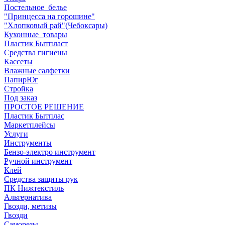
Постельное_белье
"Принцесса на горошине"
"Хлопковый рай"(Чебоксары)
Кухонные_товары
Пластик Бытпласт
Средства гигиены
Кассеты
Влажные салфетки
ПапирЮг
Стройка
Под заказ
ПРОСТОЕ РЕШЕНИЕ
Пластик Бытплас
Маркетплейсы
Услуги
Инструменты
Бензо-электро инструмент
Ручной инструмент
Клей
Средства защиты рук
ПК Нижтекстиль
Альтернатива
Гвозди, метизы
Гвозди
Саморезы