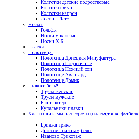
Колготки детские подростковые
Колготки зима
Колготки капрон
Лосины Лето
Носки
Гольфы
Носки махровые
Носки Х.Б.
Платки
Полотенца
Полотенца Донецкая Мануфактура
Полотенца Подарочные
Полотенца Нежный сон
Полотенце Авангард
Полотенце Домик
Нижнее бельё
Трусы женские
Трусы мужские
Бюстгалтеры
Купальники плавки
Халаты,пижамы,ноч.сорочки,платья,трико,футболк
Бриджи,трико
Детский трикотаж,бельё
Иваново Трикотаж