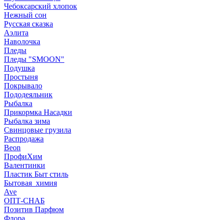
Чебоксарский хлопок
Нежный сон
Русская сказка
Аэлита
Наволочка
Пледы
Пледы "SMOON"
Подушка
Простыня
Покрывало
Пододеяльник
Рыбалка
Прикормка Насадки
Рыбалка зима
Свинцовые грузила
Распродажа
Beon
ПрофиХим
Валентинки
Пластик Быт стиль
Бытовая_химия
Ave
ОПТ-СНАБ
Позитив Парфюм
Флора