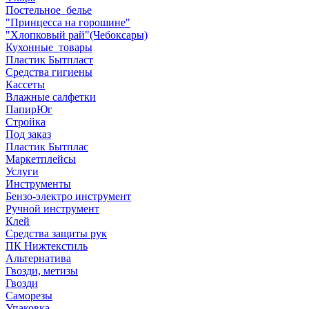
Постельное_белье
"Принцесса на горошине"
"Хлопковый рай"(Чебоксары)
Кухонные_товары
Пластик Бытпласт
Средства гигиены
Кассеты
Влажные салфетки
ПапирЮг
Стройка
Под заказ
Пластик Бытплас
Маркетплейсы
Услуги
Инструменты
Бензо-электро инструмент
Ручной инструмент
Клей
Средства защиты рук
ПК Нижтекстиль
Альтернатива
Гвозди, метизы
Гвозди
Саморезы
Упаковка