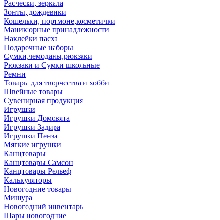
Расчески, зеркала
Зонты, дождевики
Кошельки, портмоне,косметички
Маникюрные принадлежности
Наклейки пасха
Подарочные наборы
Сумки,чемоданы,рюкзаки
Рюкзаки и Сумки школьные
Ремни
Товары для творчества и хобби
Швейные товары
Сувенирная продукция
Игрушки
Игрушки Домовята
Игрушки Задира
Игрушки Пенза
Мягкие игрушки
Канцтовары
Канцтовары Самсон
Канцтовары Рельеф
Калькуляторы
Новогодние товары
Мишура
Новогодний инвентарь
Шары новогодние