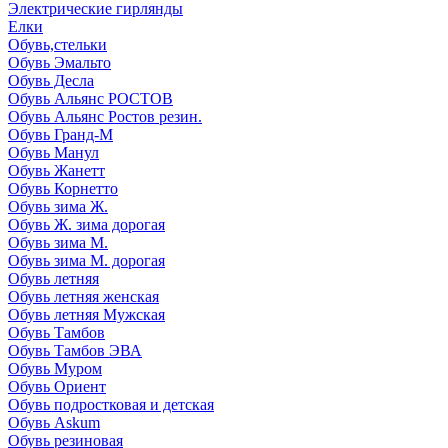
Электрические гирлянды
Елки
Обувь,стельки
Обувь Эмальто
Обувь Десла
Обувь Альянс РОСТОВ
Обувь Альянс Ростов резин.
Обувь Гранд-М
Обувь Манул
Обувь Жанетт
Обувь Корнетто
Обувь зима Ж.
Обувь Ж. зима дорогая
Обувь зима М.
Обувь зима М. дорогая
Обувь летняя
Обувь летняя женская
Обувь летняя Мужская
Обувь Тамбов
Обувь Тамбов ЭВА
Обувь Муром
Обувь Ориент
Обувь подростковая и детская
Обувь Askum
Обувь резиновая