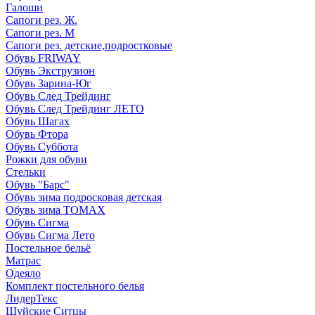
Галоши
Сапоги рез. Ж.
Сапоги рез. М
Сапоги рез. детские,подростковые
Обувь FRIWAY
Обувь Экструзион
Обувь Зарина-Юг
Обувь След Трейдинг
Обувь След Трейдинг ЛЕТО
Обувь Шагах
Обувь Фтора
Обувь Суббота
Рожки для обуви
Стельки
Обувь "Барс"
Обувь зима подросковая детская
Обувь зима ТОМАХ
Обувь Сигма
Обувь Сигма Лето
Постельное бельё
Матрас
Одеяло
Комплект постельного белья
ЛидерТекс
Шуйские Ситцы