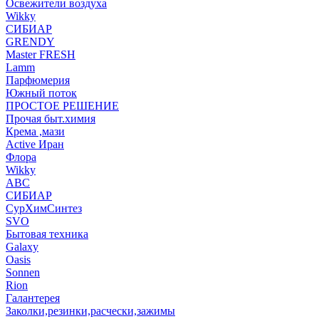
Освежители воздуха
Wikky
СИБИАР
GRENDY
Master FRESH
Lamm
Парфюмерия
Южный поток
ПРОСТОЕ РЕШЕНИЕ
Прочая быт.химия
Крема ,мази
Аctive Иран
Флора
Wikky
АВС
СИБИАР
СурХимСинтез
SVO
Бытовая техника
Galaxy
Oasis
Sonnen
Rion
Галантерея
Заколки,резинки,расчески,зажимы