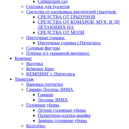
Сибирский сад
Септики для туалетов
Средства от насекомых вредителей грызунов
СPEДСТВА ОТ ГРЫЗУНОВ
СРЕДСТВА ОТ КОМАРОВ, МУХ, И ДР.
ЛЕТАЮЩИХ НА
СРЕДСТВА ОТ МОЛИ
Цветочные горшки
Цветочные горшки г.Пятигорск
Садовые фигуры
Плёнки п/э укрывной материал.
Кемпинг
Надувка
Кемпинг Бриг
КЕМПИНГ г. Пятигорск
Трикотаж
Варежки перчатки
Гамаши,Лосины ЗИМА
Гамаши
Лосины ЗИМА
Головные уборы
Летние головные уборы
Палантины,платки,шарфы
Зимнии головные уборы
Колготки