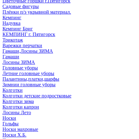
Цветочные горшки г.Пятигорск
Садовые фигуры
Плёнки п/э укрывной материал.
Кемпинг
Надувка
Кемпинг Бриг
КЕМПИНГ г. Пятигорск
Трикотаж
Варежки перчатки
Гамаши,Лосины ЗИМА
Гамаши
Лосины ЗИМА
Головные уборы
Летние головные уборы
Палантины,платки,шарфы
Зимнии головные уборы
Колготки
Колготки детские подростковые
Колготки зима
Колготки капрон
Лосины Лето
Носки
Гольфы
Носки махровые
Носки Х.Б.