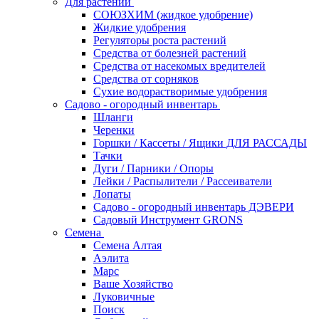
Для растений
СОЮЗХИМ (жидкое удобрение)
Жидкие удобрения
Регуляторы роста растений
Средства от болезней растений
Средства от насекомых вредителей
Средства от сорняков
Сухие водорастворимые удобрения
Садово - огородный инвентарь
Шланги
Черенки
Горшки / Кассеты / Ящики ДЛЯ РАССАДЫ
Тачки
Дуги / Парники / Опоры
Лейки / Распылители / Рассеиватели
Лопаты
Садово - огородный инвентарь ДЭВЕРИ
Садовый Инструмент GRONS
Семена
Семена Алтая
Аэлита
Марс
Ваше Хозяйство
Луковичные
Поиск