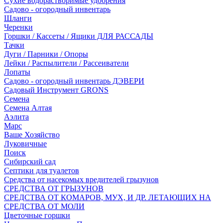
Сухие водорастворимые удобрения
Садово - огородный инвентарь
Шланги
Черенки
Горшки / Кассеты / Ящики ДЛЯ РАССАДЫ
Тачки
Дуги / Парники / Опоры
Лейки / Распылители / Рассеиватели
Лопаты
Садово - огородный инвентарь ДЭВЕРИ
Садовый Инструмент GRONS
Семена
Семена Алтая
Аэлита
Марс
Ваше Хозяйство
Луковичные
Поиск
Сибирский сад
Септики для туалетов
Средства от насекомых вредителей грызунов
СPEДСТВА ОТ ГРЫЗУНОВ
СРЕДСТВА ОТ КОМАРОВ, МУХ, И ДР. ЛЕТАЮЩИХ НА
СРЕДСТВА ОТ МОЛИ
Цветочные горшки