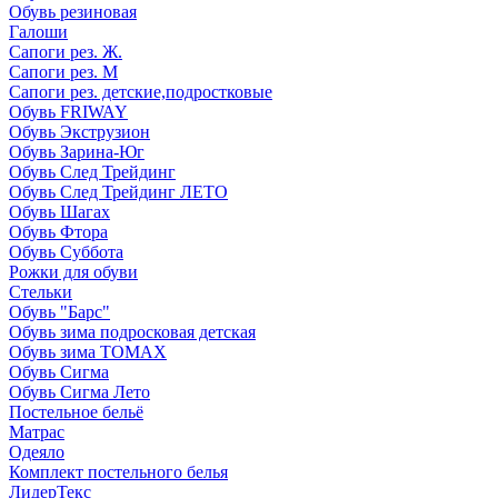
Обувь резиновая
Галоши
Сапоги рез. Ж.
Сапоги рез. М
Сапоги рез. детские,подростковые
Обувь FRIWAY
Обувь Экструзион
Обувь Зарина-Юг
Обувь След Трейдинг
Обувь След Трейдинг ЛЕТО
Обувь Шагах
Обувь Фтора
Обувь Суббота
Рожки для обуви
Стельки
Обувь "Барс"
Обувь зима подросковая детская
Обувь зима ТОМАХ
Обувь Сигма
Обувь Сигма Лето
Постельное бельё
Матрас
Одеяло
Комплект постельного белья
ЛидерТекс