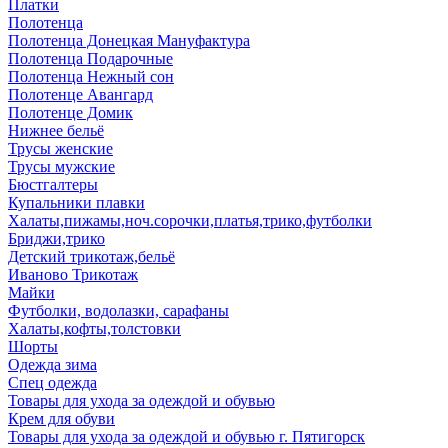
Платки
Полотенца
Полотенца Донецкая Мануфактура
Полотенца Подарочные
Полотенца Нежный сон
Полотенце Авангард
Полотенце Домик
Нижнее бельё
Трусы женские
Трусы мужские
Бюстгалтеры
Купальники плавки
Халаты,пижамы,ноч.сорочки,платья,трико,футболки
Бриджи,трико
Детский трикотаж,бельё
Иваново Трикотаж
Майки
Футболки, водолазки, сарафаны
Халаты,кофты,толстовки
Шорты
Одежда зима
Спец одежда
Товары для ухода за одеждой и обувью
Крем для обуви
Товары для ухода за одеждой и обувью г. Пятигорск