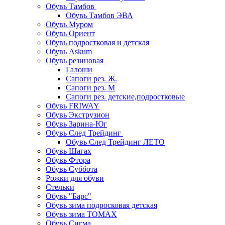
Обувь Тамбов
Обувь Тамбов ЭВА
Обувь Муром
Обувь Ориент
Обувь подростковая и детская
Обувь Askum
Обувь резиновая
Галоши
Сапоги рез. Ж.
Сапоги рез. М
Сапоги рез. детские,подростковые
Обувь FRIWAY
Обувь Экструзион
Обувь Зарина-Юг
Обувь След Трейдинг
Обувь След Трейдинг ЛЕТО
Обувь Шагах
Обувь Фтора
Обувь Суббота
Рожки для обуви
Стельки
Обувь "Барс"
Обувь зима подросковая детская
Обувь зима ТОМАХ
Обувь Сигма