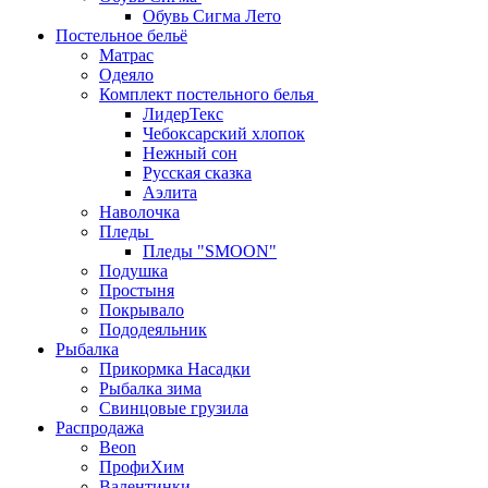
Обувь Сигма Лето
Постельное бельё
Матрас
Одеяло
Комплект постельного белья
ЛидерТекс
Чебоксарский хлопок
Нежный сон
Русская сказка
Аэлита
Наволочка
Пледы
Пледы "SMOON"
Подушка
Простыня
Покрывало
Пододеяльник
Рыбалка
Прикормка Насадки
Рыбалка зима
Свинцовые грузила
Распродажа
Beon
ПрофиХим
Валентинки