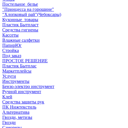
Постельное_белье
"Принцесса на горошине"
"Хлопковый рай"(Чебоксары)
Кухонные_товары
Пластик Бытпласт
Средства гигиены
Кассеты
Влажные салфетки
ПапирЮг
Стройка
Под заказ
ПРОСТОЕ РЕШЕНИЕ
Пластик Бытплас
Маркетплейсы
Услуги
Инструменты
Бензо-электро инструмент
Ручной инструмент
Клей
Средства защиты рук
ПК Нижтекстиль
Альтернатива
Гвозди, метизы
Гвозди
Саморезы