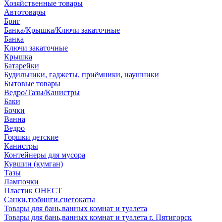
Хозяйственные товары
Автотовары
Бриг
Банка/Крышка/Ключи закаточные
Банка
Ключи закаточные
Крышка
Батарейки
Будильники, гаджеты, приёмники, наушники
Бытовые товары
Ведро/Тазы/Канистры
Баки
Бочки
Ванна
Ведро
Горшки детские
Канистры
Контейнеры для мусора
Кувшин (кумган)
Тазы
Лампочки
Пластик ОНЕСТ
Санки,тюбинги,снегокаты
Товары для бань,ванных комнат и туалета
Товары для бань,ванных комнат и туалета г. Пятигорск