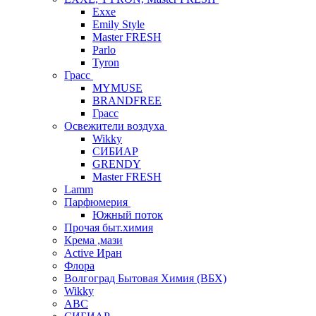
Exxe
Emily Style
Master FRESH
Parlo
Tyron
Грасс
MYMUSE
BRANDFREE
Грасс
Освежители воздуха
Wikky
СИБИАР
GRENDY
Master FRESH
Lamm
Парфюмерия
Южный поток
Прочая быт.химия
Крема ,мази
Аctive Иран
Флора
Волгоград Бытовая Химия (ВБХ)
Wikky
АВС