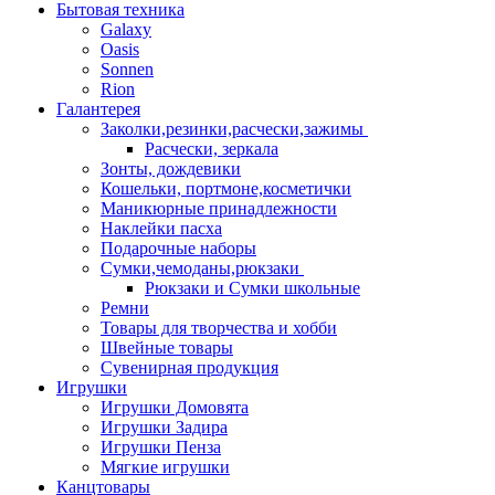
Бытовая техника
Galaxy
Oasis
Sonnen
Rion
Галантерея
Заколки,резинки,расчески,зажимы
Расчески, зеркала
Зонты, дождевики
Кошельки, портмоне,косметички
Маникюрные принадлежности
Наклейки пасха
Подарочные наборы
Сумки,чемоданы,рюкзаки
Рюкзаки и Сумки школьные
Ремни
Товары для творчества и хобби
Швейные товары
Сувенирная продукция
Игрушки
Игрушки Домовята
Игрушки Задира
Игрушки Пенза
Мягкие игрушки
Канцтовары