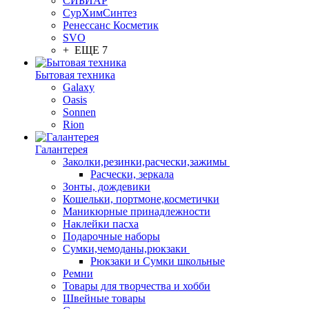
СИБИАР
СурХимСинтез
Ренессанс Косметик
SVO
+ ЕЩЕ 7
Бытовая техника
Galaxy
Oasis
Sonnen
Rion
Галантерея
Заколки,резинки,расчески,зажимы
Расчески, зеркала
Зонты, дождевики
Кошельки, портмоне,косметички
Маникюрные принадлежности
Наклейки пасха
Подарочные наборы
Сумки,чемоданы,рюкзаки
Рюкзаки и Сумки школьные
Ремни
Товары для творчества и хобби
Швейные товары