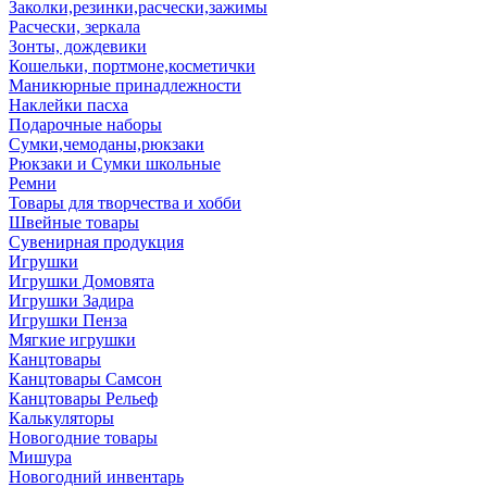
Заколки,резинки,расчески,зажимы
Расчески, зеркала
Зонты, дождевики
Кошельки, портмоне,косметички
Маникюрные принадлежности
Наклейки пасха
Подарочные наборы
Сумки,чемоданы,рюкзаки
Рюкзаки и Сумки школьные
Ремни
Товары для творчества и хобби
Швейные товары
Сувенирная продукция
Игрушки
Игрушки Домовята
Игрушки Задира
Игрушки Пенза
Мягкие игрушки
Канцтовары
Канцтовары Самсон
Канцтовары Рельеф
Калькуляторы
Новогодние товары
Мишура
Новогодний инвентарь