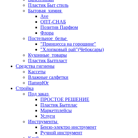
Пластик Быт стиль
Бытовая_химия
Ave
ОПТ-СНАБ
Позитив Парфюм
Флора
Постельное_белье
"Принцесса на горошине"
"Хлопковый рай"(Чебоксары)
Кухонные_товары
Пластик Бытпласт
Средства гигиены
Кассеты
Влажные салфетки
ПапирЮг
Стройка
Под заказ
ПРОСТОЕ РЕШЕНИЕ
Пластик Бытплас
Маркетплейсы
Услуги
Инструменты
Бензо-электро инструмент
Ручной инструмент