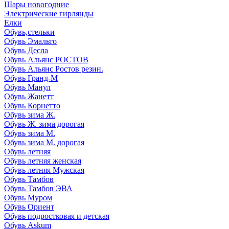
Шары новогодние
Электрические гирлянды
Елки
Обувь,стельки
Обувь Эмальто
Обувь Десла
Обувь Альянс РОСТОВ
Обувь Альянс Ростов резин.
Обувь Гранд-М
Обувь Манул
Обувь Жанетт
Обувь Корнетто
Обувь зима Ж.
Обувь Ж. зима дорогая
Обувь зима М.
Обувь зима М. дорогая
Обувь летняя
Обувь летняя женская
Обувь летняя Мужская
Обувь Тамбов
Обувь Тамбов ЭВА
Обувь Муром
Обувь Ориент
Обувь подростковая и детская
Обувь Askum