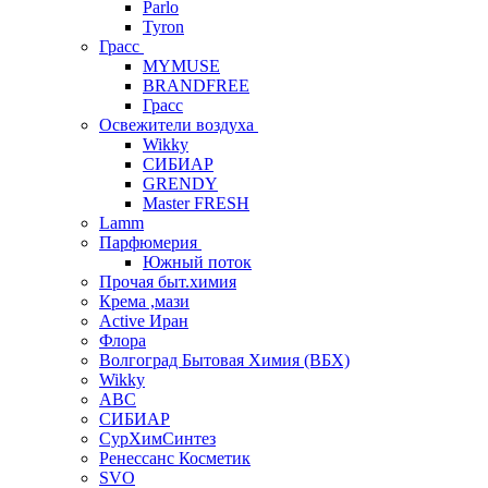
Parlo
Tyron
Грасс
MYMUSE
BRANDFREE
Грасс
Освежители воздуха
Wikky
СИБИАР
GRENDY
Master FRESH
Lamm
Парфюмерия
Южный поток
Прочая быт.химия
Крема ,мази
Аctive Иран
Флора
Волгоград Бытовая Химия (ВБХ)
Wikky
АВС
СИБИАР
СурХимСинтез
Ренессанс Косметик
SVO