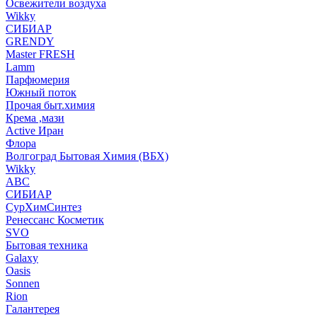
Освежители воздуха
Wikky
СИБИАР
GRENDY
Master FRESH
Lamm
Парфюмерия
Южный поток
Прочая быт.химия
Крема ,мази
Аctive Иран
Флора
Волгоград Бытовая Химия (ВБХ)
Wikky
АВС
СИБИАР
СурХимСинтез
Ренессанс Косметик
SVO
Бытовая техника
Galaxy
Oasis
Sonnen
Rion
Галантерея