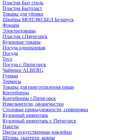
Пластик Быт стиль
Пластик Бытпласт
Товары для уборки
Швабры МОПЭКСБЕЛ Беларусь
Фонари
Электротовары
Пластик г.Пятигорск
Кухонные товары
Посуда одноразовая
Посуда
Teco
Посуда г. Пятигорск
Чайники ALBERG
Гурман
Термосы
Товары для приготовления пищи
Контейнеры
Контейнеры г.Пятигорск
Измельчители, овощечистки
Столовые принадлежности, сервировка
Кухонный инвентарь
Кухонный инвентарь г. Пятигорск
Пакеты
Цветы искусственные,наклейки
Шторы, скатерти, ковры