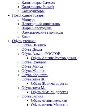
Канцтовары Самсон
Канцтовары Рельеф
Калькуляторы
Новогодние товары
Мишура
Новогодний инвентарь
Шары новогодние
Электрические гирлянды
Елки
Обувь,стельки
Обувь Эмальто
Обувь Десла
Обувь Альянс РОСТОВ
Обувь Альянс Ростов резин.
Обувь Гранд-М
Обувь Манул
Обувь Жанетт
Обувь Корнетто
Обувь зима Ж.
Обувь Ж. зима дорогая
Обувь зима М.
Обувь зима М. дорогая
Обувь летняя
Обувь летняя женская
Обувь летняя Мужская