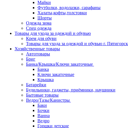
Майки
Футболки, водолазки, сарафаны
Халаты,кофты,толстовки
Шорты
Одежда зима
Спец одежда
Товары для ухода за одеждой и обувью
Крем для обуви
Товары для ухода за одеждой и обувью г. Пятигорск
Хозяйственные товары
Автотовары
Бриг
Банка/Крышка/Ключи закаточные
Банка
Ключи закаточные
Крышка
Батарейки
Будильники, гаджеты, приёмники, наушники
Бытовые товары
Ведро/Тазы/Канистры
Баки
Бочки
Ванна
Ведро
Горшки детские