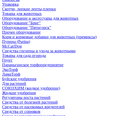
Упаковка
Скотчи, липкие ленты,пленки
Товары для животных
Оборудование и аксессуары для животных
Оборудование "Бриг"
Оборудование "Пятигорск"
Прочее оборудование
Корм и кормовые добавки для животных (премиксы)
Пурина (Purina)
Mr.Cat/Dog
Средства гигиены и ухода за животными
Товары для сада огорода
Грунт
Параньгинское торфопредприятие
ЭкоТорф
ЛамаТорф
Буйские удобрения
Для растений
СОЮЗХИМ (жидкое удобрение)
Жидкие удобрения
Регуляторы роста растений
Средства от болезней растений
Средства от насекомых вредителей
Средства от сорняков