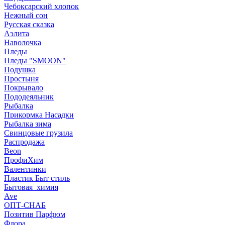
Чебоксарский хлопок
Нежный сон
Русская сказка
Аэлита
Наволочка
Пледы
Пледы "SMOON"
Подушка
Простыня
Покрывало
Пододеяльник
Рыбалка
Прикормка Насадки
Рыбалка зима
Свинцовые грузила
Распродажа
Beon
ПрофиХим
Валентинки
Пластик Быт стиль
Бытовая_химия
Ave
ОПТ-СНАБ
Позитив Парфюм
Флора