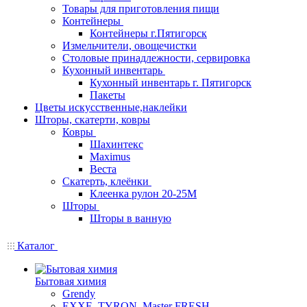
Товары для приготовления пищи
Контейнеры
Контейнеры г.Пятигорск
Измельчители, овощечистки
Столовые принадлежности, сервировка
Кухонный инвентарь
Кухонный инвентарь г. Пятигорск
Пакеты
Цветы искусственные,наклейки
Шторы, скатерти, ковры
Ковры
Шахинтекс
Maximus
Веста
Скатерть, клеёнки
Клеенка рулон 20-25М
Шторы
Шторы в ванную
Каталог
Бытовая химия
Grendy
EXXE, TYRON, Master FRESH