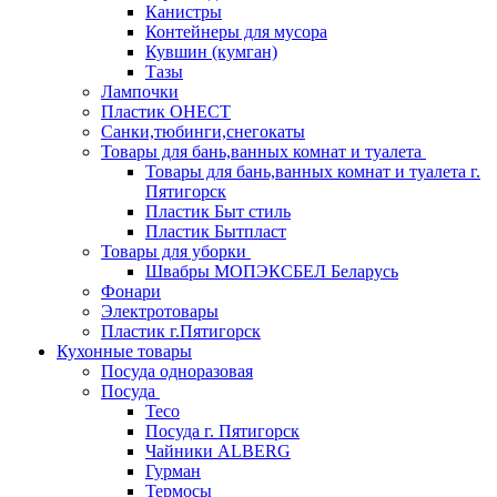
Канистры
Контейнеры для мусора
Кувшин (кумган)
Тазы
Лампочки
Пластик ОНЕСТ
Санки,тюбинги,снегокаты
Товары для бань,ванных комнат и туалета
Товары для бань,ванных комнат и туалета г.
Пятигорск
Пластик Быт стиль
Пластик Бытпласт
Товары для уборки
Швабры МОПЭКСБЕЛ Беларусь
Фонари
Электротовары
Пластик г.Пятигорск
Кухонные товары
Посуда одноразовая
Посуда
Teco
Посуда г. Пятигорск
Чайники ALBERG
Гурман
Термосы