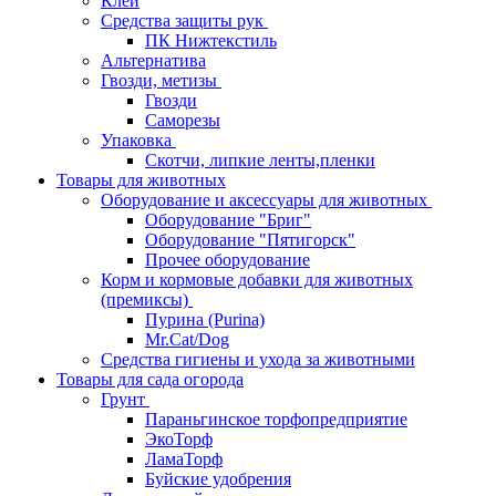
Клей
Средства защиты рук
ПК Нижтекстиль
Альтернатива
Гвозди, метизы
Гвозди
Саморезы
Упаковка
Скотчи, липкие ленты,пленки
Товары для животных
Оборудование и аксессуары для животных
Оборудование "Бриг"
Оборудование "Пятигорск"
Прочее оборудование
Корм и кормовые добавки для животных
(премиксы)
Пурина (Purina)
Mr.Cat/Dog
Средства гигиены и ухода за животными
Товары для сада огорода
Грунт
Параньгинское торфопредприятие
ЭкоТорф
ЛамаТорф
Буйские удобрения