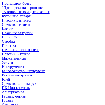
Постельное_белье
"Принцесса на горошине"
"Хлопковый рай"(Чебоксары)
Кухонные_товары
Пластик Бытпласт
Средства гигиены
Кассеты
Влажные салфетки
ПапирЮг
Стройка
Под заказ
ПРОСТОЕ РЕШЕНИЕ
Пластик Бытплас
Маркетплейсы
Услуги
Инструменты
Бензо-электро инструмент
Ручной инструмент
Клей
Средства защиты рук
ПК Нижтекстиль
Альтернатива
Гвозди, метизы
Гвозди
Саморезы