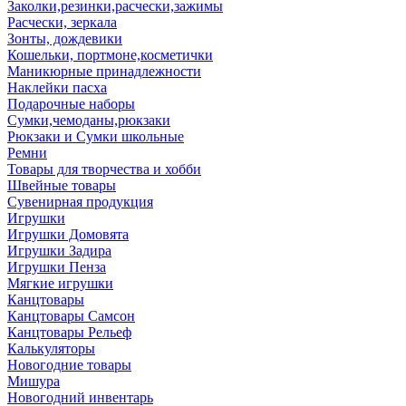
Заколки,резинки,расчески,зажимы
Расчески, зеркала
Зонты, дождевики
Кошельки, портмоне,косметички
Маникюрные принадлежности
Наклейки пасха
Подарочные наборы
Сумки,чемоданы,рюкзаки
Рюкзаки и Сумки школьные
Ремни
Товары для творчества и хобби
Швейные товары
Сувенирная продукция
Игрушки
Игрушки Домовята
Игрушки Задира
Игрушки Пенза
Мягкие игрушки
Канцтовары
Канцтовары Самсон
Канцтовары Рельеф
Калькуляторы
Новогодние товары
Мишура
Новогодний инвентарь