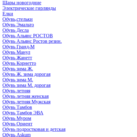
Шары новогодние
Электрические гирлянды
Елки
Обувь,стельки
Обувь Эмальто
Обувь Десла
Обувь Альянс РОСТОВ
Обувь Альянс Ростов резин.
Обувь Гранд-М
Обувь Манул
Обувь Жанетт
Обувь Корнетто
Обувь зима Ж.
Обувь Ж. зима дорогая
Обувь зима М.
Обувь зима М. дорогая
Обувь летняя
Обувь летняя женская
Обувь летняя Мужская
Обувь Тамбов
Обувь Тамбов ЭВА
Обувь Муром
Обувь Ориент
Обувь подростковая и детская
Обувь Askum