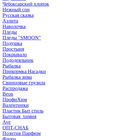
Чебоксарский хлопок
Нежный сон
Русская сказка
Аэлита
Наволочка
Пледы
Пледы "SMOON"
Подушка
Простыня
Покрывало
Пододеяльник
Рыбалка
Прикормка Насадки
Рыбалка зима
Свинцовые грузила
Распродажа
Beon
ПрофиХим
Валентинки
Пластик Быт стиль
Бытовая_химия
Ave
ОПТ-СНАБ
Позитив Парфюм
Флора