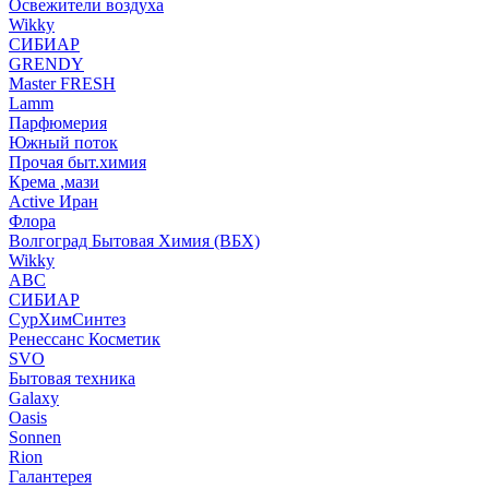
Освежители воздуха
Wikky
СИБИАР
GRENDY
Master FRESH
Lamm
Парфюмерия
Южный поток
Прочая быт.химия
Крема ,мази
Аctive Иран
Флора
Волгоград Бытовая Химия (ВБХ)
Wikky
АВС
СИБИАР
СурХимСинтез
Ренессанс Косметик
SVO
Бытовая техника
Galaxy
Oasis
Sonnen
Rion
Галантерея