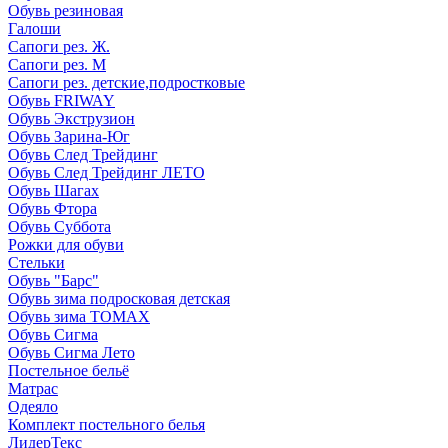
Обувь резиновая
Галоши
Сапоги рез. Ж.
Сапоги рез. М
Сапоги рез. детские,подростковые
Обувь FRIWAY
Обувь Экструзион
Обувь Зарина-Юг
Обувь След Трейдинг
Обувь След Трейдинг ЛЕТО
Обувь Шагах
Обувь Фтора
Обувь Суббота
Рожки для обуви
Стельки
Обувь "Барс"
Обувь зима подросковая детская
Обувь зима ТОМАХ
Обувь Сигма
Обувь Сигма Лето
Постельное бельё
Матрас
Одеяло
Комплект постельного белья
ЛидерТекс